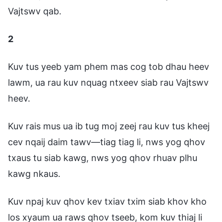
Vajtswv qab.
2
Kuv tus yeeb yam phem mas cog tob dhau heev
lawm, ua rau kuv nquag ntxeev siab rau Vajtswv
heev.
Kuv rais mus ua ib tug moj zeej rau kuv tus kheej
cev nqaij daim tawv—tiag tiag li, nws yog qhov
txaus tu siab kawg, nws yog qhov rhuav plhu
kawg nkaus.
Kuv npaj kuv qhov kev txiav txim siab khov kho
los xyaum ua raws qhov tseeb, kom kuv thiaj li