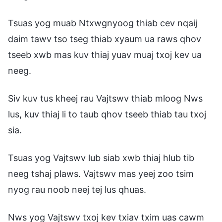
Tsuas yog muab Ntxwgnyoog thiab cev nqaij
daim tawv tso tseg thiab xyaum ua raws qhov
tseeb xwb mas kuv thiaj yuav muaj txoj kev ua
neeg.
Siv kuv tus kheej rau Vajtswv thiab mloog Nws
lus, kuv thiaj li to taub qhov tseeb thiab tau txoj
sia.
Tsuas yog Vajtswv lub siab xwb thiaj hlub tib
neeg tshaj plaws. Vajtswv mas yeej zoo tsim
nyog rau noob neej tej lus qhuas.
Nws yog Vajtswv txoj kev txiav txim uas cawm