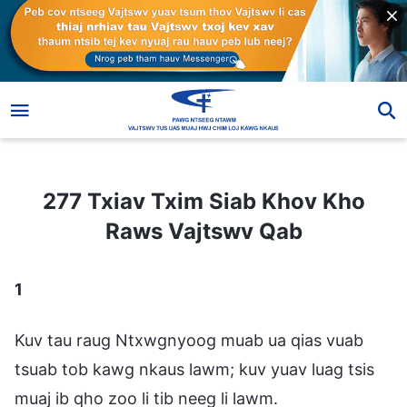
277 Txiav Txim Siab Khov Kho Raws Vajtswv Qab
277 Txiav Txim Siab Khov Kho
Raws Vajtswv Qab
1
Kuv tau raug Ntxwgnyoog muab ua qias vuab
tsuab tob kawg nkaus lawm; kuv yuav luag tsis
muaj ib qho zoo li tib neeg li lawm.