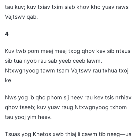
tau kuv; kuv txiav txim siab khov kho yuav raws
Vajtswv qab.
4
Kuv twb pom meej meej txog qhov kev sib ntaus
sib tua nyob rau sab yeeb ceeb lawm.
Ntxwgnyoog tawm tsam Vajtswv rau txhua txoj
ke.
Nws yog ib qho phom sij heev rau kev tsis nrhiav
qhov tseeb; kuv yuav raug Ntxwgnyoog txhom
tau yooj yim heev.
Tsuas yog Khetos xwb thiaj li cawm tib neeg—ua