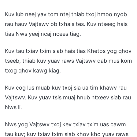
Kuv lub neej yav tom ntej thiab txoj hmoo nyob
rau hauv Vajtswv ob txhais tes. Kuv ntseeg hais
tias Nws yeej ncaj ncees tiag.
Kuv tau txiav txim siab hais tias Khetos yog qhov
tseeb, thiab kuv yuav raws Vajtswv qab mus kom
txog qhov kawg kiag.
Kuv cog lus muab kuv txoj sia ua tim khawv rau
Vajtswv. Kuv yuav tsis muaj hnub ntxeev siab rau
Nws li.
Nws yog Vajtswv txoj kev txiav txim uas cawm
tau kuv; kuv txiav txim siab khov kho yuav raws