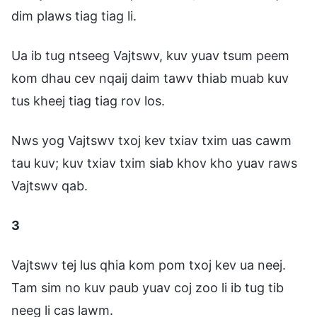
dim plaws tiag tiag li.
Ua ib tug ntseeg Vajtswv, kuv yuav tsum peem
kom dhau cev nqaij daim tawv thiab muab kuv
tus kheej tiag tiag rov los.
Nws yog Vajtswv txoj kev txiav txim uas cawm
tau kuv; kuv txiav txim siab khov kho yuav raws
Vajtswv qab.
3
Vajtswv tej lus qhia kom pom txoj kev ua neej.
Tam sim no kuv paub yuav coj zoo li ib tug tib
neeg li cas lawm.