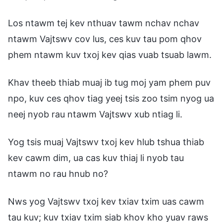
Los ntawm tej kev nthuav tawm nchav nchav
ntawm Vajtswv cov lus, ces kuv tau pom qhov
phem ntawm kuv txoj kev qias vuab tsuab lawm.
Khav theeb thiab muaj ib tug moj yam phem puv
npo, kuv ces qhov tiag yeej tsis zoo tsim nyog ua
neej nyob rau ntawm Vajtswv xub ntiag li.
Yog tsis muaj Vajtswv txoj kev hlub tshua thiab
kev cawm dim, ua cas kuv thiaj li nyob tau
ntawm no rau hnub no?
Nws yog Vajtswv txoj kev txiav txim uas cawm
tau kuv; kuv txiav txim siab khov kho yuav raws