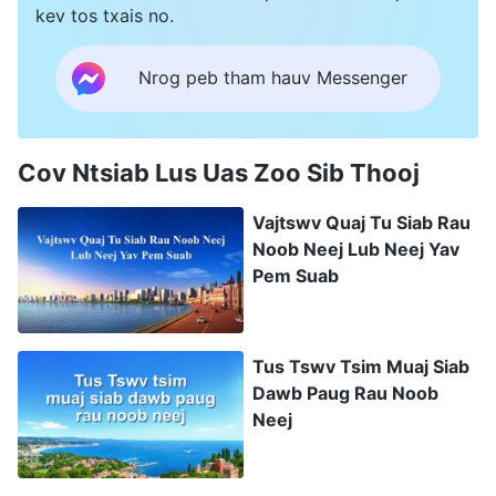
kev tos txais no.
Nrog peb tham hauv Messenger
Cov Ntsiab Lus Uas Zoo Sib Thooj
Vajtswv Quaj Tu Siab Rau
Noob Neej Lub Neej Yav
Pem Suab
Tus Tswv Tsim Muaj Siab
Dawb Paug Rau Noob
Neej