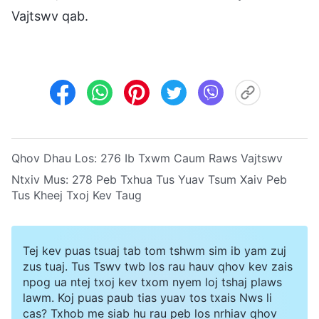
Vajtswv qab.
Qhov Dhau Los:
276 Ib Txwm Caum Raws Vajtswv
Ntxiv Mus:
278 Peb Txhua Tus Yuav Tsum Xaiv Peb
Tus Kheej Txoj Kev Taug
Tej kev puas tsuaj tab tom tshwm sim ib yam zuj
zus tuaj. Tus Tswv twb los rau hauv qhov kev zais
npog ua ntej txoj kev txom nyem loj tshaj plaws
lawm. Koj puas paub tias yuav tos txais Nws li
cas? Txhob me siab hu rau peb los nrhiav qhov