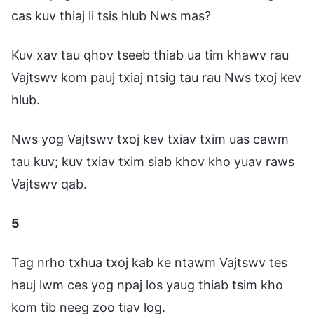
cas kuv thiaj li tsis hlub Nws mas?
Kuv xav tau qhov tseeb thiab ua tim khawv rau
Vajtswv kom pauj txiaj ntsig tau rau Nws txoj kev
hlub.
Nws yog Vajtswv txoj kev txiav txim uas cawm
tau kuv; kuv txiav txim siab khov kho yuav raws
Vajtswv qab.
5
Tag nrho txhua txoj kab ke ntawm Vajtswv tes
hauj lwm ces yog npaj los yaug thiab tsim kho
kom tib neeg zoo tiav log.