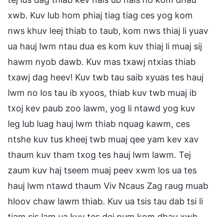
xwb. Kuv lub hom phiaj tiag tiag ces yog kom
nws khuv leej thiab to taub, kom nws thiaj li yuav
ua hauj lwm ntau dua es kom kuv thiaj li muaj sij
hawm nyob dawb. Kuv mas txawj ntxias thiab
txawj dag heev! Kuv twb tau saib xyuas tes hauj
lwm no los tau ib xyoos, thiab kuv twb muaj ib
txoj kev paub zoo lawm, yog li ntawd yog kuv
leg lub luag hauj lwm thiab nquag kawm, ces
ntshe kuv tus kheej twb muaj qee yam kev xav
thaum kuv tham txog tes hauj lwm lawm. Tej
zaum kuv haj tseem muaj peev xwm los ua tes
hauj lwm ntawd thaum Viv Ncaus Zag raug muab
hloov chaw lawm thiab. Kuv ua tsis tau dab tsi li
tiam sis lam ua kuv tes dej num kom dhau xwb