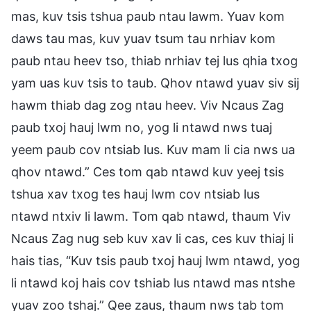
mas, kuv tsis tshua paub ntau lawm. Yuav kom
daws tau mas, kuv yuav tsum tau nrhiav kom
paub ntau heev tso, thiab nrhiav tej lus qhia txog
yam uas kuv tsis to taub. Qhov ntawd yuav siv sij
hawm thiab dag zog ntau heev. Viv Ncaus Zag
paub txoj hauj lwm no, yog li ntawd nws tuaj
yeem paub cov ntsiab lus. Kuv mam li cia nws ua
qhov ntawd.” Ces tom qab ntawd kuv yeej tsis
tshua xav txog tes hauj lwm cov ntsiab lus
ntawd ntxiv li lawm. Tom qab ntawd, thaum Viv
Ncaus Zag nug seb kuv xav li cas, ces kuv thiaj li
hais tias, “Kuv tsis paub txoj hauj lwm ntawd, yog
li ntawd koj hais cov tshiab lus ntawd mas ntshe
yuav zoo tshaj.” Qee zaus, thaum nws tab tom