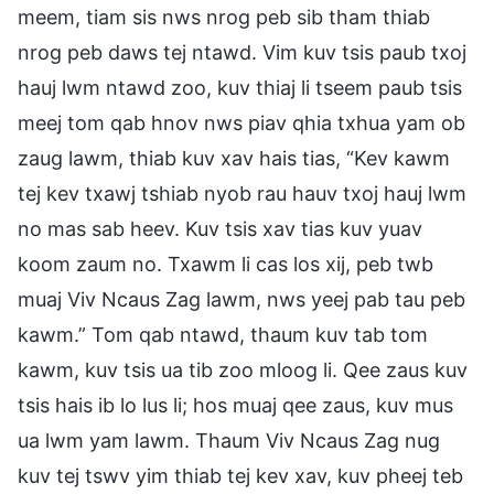
meem, tiam sis nws nrog peb sib tham thiab
nrog peb daws tej ntawd. Vim kuv tsis paub txoj
hauj lwm ntawd zoo, kuv thiaj li tseem paub tsis
meej tom qab hnov nws piav qhia txhua yam ob
zaug lawm, thiab kuv xav hais tias, “Kev kawm
tej kev txawj tshiab nyob rau hauv txoj hauj lwm
no mas sab heev. Kuv tsis xav tias kuv yuav
koom zaum no. Txawm li cas los xij, peb twb
muaj Viv Ncaus Zag lawm, nws yeej pab tau peb
kawm.” Tom qab ntawd, thaum kuv tab tom
kawm, kuv tsis ua tib zoo mloog li. Qee zaus kuv
tsis hais ib lo lus li; hos muaj qee zaus, kuv mus
ua lwm yam lawm. Thaum Viv Ncaus Zag nug
kuv tej tswv yim thiab tej kev xav, kuv pheej teb