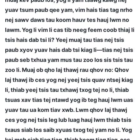
yuav tsum paub qee yam, vim hais tias tag nrho
nej sawv daws tau koom hauv tes hauj lwm no
lawm. Yog li vim li cas tib neeg feem coob thiaj li
tsis hais dab tsi li? Yeej muaj tau tias nej tsis
paub xyov yuav hais dab tsi kiag li—tias nej tsis
paub seb txhua yam mus tau zoo los sis tsis tau
zoo li. Muaj ob qho laj thawj rau qhov no: Qhov
laj thawj ib ces yog nej yeej tsis quav ntsej kiag
li, thiab yeej tsis tau txhawj txog tej no li, thiab
tsuas xav tias tej ntawd yog ib teg hauj lwm uas
yuav tau ua kom tiav xwb. Lwm qhov laj thawj
ces yog nej tsis leg lub luag hauj lwm thiab tsis
txaus siab los saib xyuas txog tej yam no li. Yog
koj mob siab tiag tiag, thiab koom tiag tiag, ces