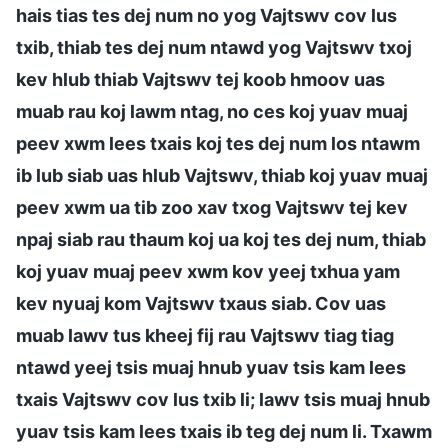
hais tias tes dej num no yog Vajtswv cov lus
txib, thiab tes dej num ntawd yog Vajtswv txoj
kev hlub thiab Vajtswv tej koob hmoov uas
muab rau koj lawm ntag, no ces koj yuav muaj
peev xwm lees txais koj tes dej num los ntawm
ib lub siab uas hlub Vajtswv, thiab koj yuav muaj
peev xwm ua tib zoo xav txog Vajtswv tej kev
npaj siab rau thaum koj ua koj tes dej num, thiab
koj yuav muaj peev xwm kov yeej txhua yam
kev nyuaj kom Vajtswv txaus siab. Cov uas
muab lawv tus kheej fij rau Vajtswv tiag tiag
ntawd yeej tsis muaj hnub yuav tsis kam lees
txais Vajtswv cov lus txib li; lawv tsis muaj hnub
yuav tsis kam lees txais ib teg dej num li. Txawm