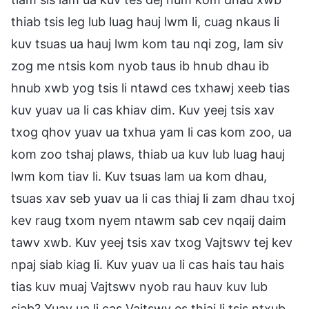
thiab tsis leg lub luag hauj lwm li, cuag nkaus li
kuv tsuas ua hauj lwm kom tau nqi zog, lam siv
zog me ntsis kom nyob taus ib hnub dhau ib
hnub xwb yog tsis li ntawd ces txhawj xeeb tias
kuv yuav ua li cas khiav dim. Kuv yeej tsis xav
txog qhov yuav ua txhua yam li cas kom zoo, ua
kom zoo tshaj plaws, thiab ua kuv lub luag hauj
lwm kom tiav li. Kuv tsuas lam ua kom dhau,
tsuas xav seb yuav ua li cas thiaj li zam dhau txoj
kev raug txom nyem ntawm sab cev nqaij daim
tawv xwb. Kuv yeej tsis xav txog Vajtswv tej kev
npaj siab kiag li. Kuv yuav ua li cas hais tau hais
tias kuv muaj Vajtswv nyob rau hauv kuv lub
siab? Yuav ua li cas Vajtswv es thiaj li tsis ntxub