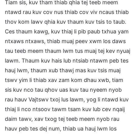
Tiam sis, kuv tham thiab qhia tej teeb meem
ntawd rau kuv cov nus thiab cov viv ncaus thiab
thov kom lawv qhia kuv thaum kuv tsis to taub.
Ces thaum kawg, kuv thiaj li pib paub txhua yam
ntxaws ntxaws, thiab muaj peev xwm los daws
tau teeb meem thaum lwm tus muaj tej kev nyuaj
lawm. Thaum kuv hais lub ntsiab ntawm peb tes
hauj lwm, thaum xub thawj mas kuv tsis muaj
tswv yim li thiab xav zam kom dhau xwb, tiam
sis kuv nco tau qhov uas kuv tau nyeem nyob
rau hauv Vajtswv txoj lus lawm, yog li ntawd kuv
thiaj li nco ntsoov tawm tsam kuv lub cev nqaij
daim tawv, xav txog tej teeb meem nyob rau
hauv peb tes dej num, thiab ua hauj lwm los