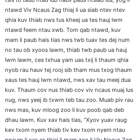
ntawd Viv Ncaus Zag thiaj li ua siab ntev ntev
qhia kuv thiab nws tus kheej ua tes hauj lwm
ntawd feem ntau xwb. Tom qab ntawd, kuv
mam li paub hais tias nws twb tuav tes dej num
no tau ob xyoos lawm, thiab twb paub ua hauj
lwm lawm, ces txhua yam uas txij li thaum qhia
nyob rau hauv tej rooj sib tham mus txog thaum
xaus tes hauj lwm ntawd, nws xav tau meej dua
kuv. Thaum cov nus thiab cov viv ncaus muaj lus
nug, nws yeej ib txwm teb tau zoo. Muab piv rau
nws mas, kuv mloog zoo li kuv poob qab deb
dhau lawm. Kuv xav hais tias, “Xyov yuav raug
kev txom nyem thiab tiv kev txom nyem ntau
npaum li cas es thiaj li mam zoo li Viv Ncaus Zag