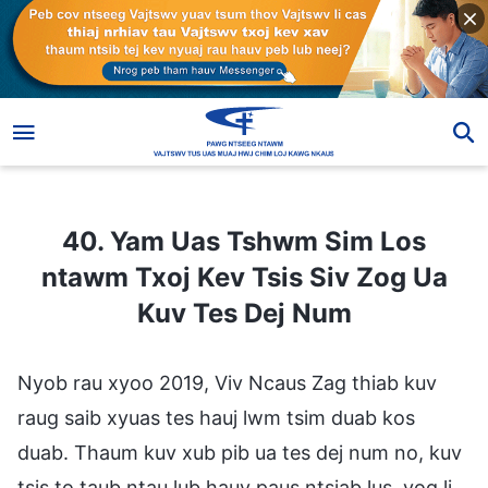
40. Yam Uas Tshwm Sim Los ntawm Txoj Kev Tsis Siv Zog Ua Kuv Tes Dej Num
40. Yam Uas Tshwm Sim Los
ntawm Txoj Kev Tsis Siv Zog Ua
Kuv Tes Dej Num
Nyob rau xyoo 2019, Viv Ncaus Zag thiab kuv
raug saib xyuas tes hauj lwm tsim duab kos
duab. Thaum kuv xub pib ua tes dej num no, kuv
tsis to taub ntau lub hauv paus ntsiab lus, yog li