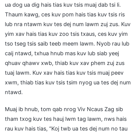
ua dog ua dig hais tias kuv tsis muaj dab tsi li.
Thaum kawg, ces kuv pom hais tias kuv tsis ris
lub nra ntawm kuv tes dej num lawm zuj zus. Kuv
yim xav hais tias kuv zoo tsis txaus, ces kuv yim
tso tseg tsis saib teeb meem lawm. Nyob rau lub
caij ntawd, txhua hnub mas kuv lub siab yeej
qhuav qhawv xwb, thiab kuv xav phem zuj zus
tuaj lawm. Kuv xav hais tias kuv tsis muaj peev
xwm, thiab tias kuv tsis tsim nyog ua tes dej num
ntawd.
Muaj ib hnub, tom qab nrog Viv Ncaus Zag sib
tham txog kuv tes hauj lwm tag lawm, nws hais
rau kuv hais tias, “Koj twb ua tes dej num no tau