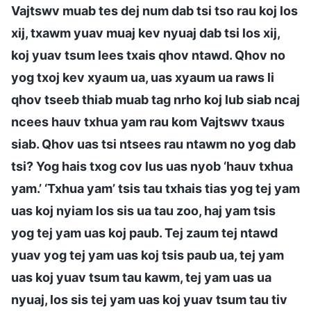
Vajtswv muab tes dej num dab tsi tso rau koj los
xij, txawm yuav muaj kev nyuaj dab tsi los xij,
koj yuav tsum lees txais qhov ntawd. Qhov no
yog txoj kev xyaum ua, uas xyaum ua raws li
qhov tseeb thiab muab tag nrho koj lub siab ncaj
ncees hauv txhua yam rau kom Vajtswv txaus
siab. Qhov uas tsi ntsees rau ntawm no yog dab
tsi? Yog hais txog cov lus uas nyob ‘hauv txhua
yam.’ ‘Txhua yam’ tsis tau txhais tias yog tej yam
uas koj nyiam los sis ua tau zoo, haj yam tsis
yog tej yam uas koj paub. Tej zaum tej ntawd
yuav yog tej yam uas koj tsis paub ua, tej yam
uas koj yuav tsum tau kawm, tej yam uas ua
nyuaj, los sis tej yam uas koj yuav tsum tau tiv