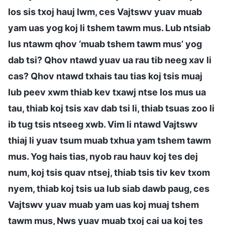
los sis txoj hauj lwm, ces Vajtswv yuav muab
yam uas yog koj li tshem tawm mus. Lub ntsiab
lus ntawm qhov ‘muab tshem tawm mus’ yog
dab tsi? Qhov ntawd yuav ua rau tib neeg xav li
cas? Qhov ntawd txhais tau tias koj tsis muaj
lub peev xwm thiab kev txawj ntse los mus ua
tau, thiab koj tsis xav dab tsi li, thiab tsuas zoo li
ib tug tsis ntseeg xwb. Vim li ntawd Vajtswv
thiaj li yuav tsum muab txhua yam tshem tawm
mus. Yog hais tias, nyob rau hauv koj tes dej
num, koj tsis quav ntsej, thiab tsis tiv kev txom
nyem, thiab koj tsis ua lub siab dawb paug, ces
Vajtswv yuav muab yam uas koj muaj tshem
tawm mus, Nws yuav muab txoj cai ua koj tes