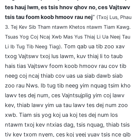
tes hauj lwm, es tsis hnov qhov no, ces Vajtswv
tsis tau foom koob hmoov rau nej
”
(Txoj Lus, Phau
3. Tej Kev Sib Tham ntawm Khetos ntawm Tiam Kawg.
Tsuas Yog Coj Ncaj Xwb Mas Yus Thiaj Li Ua Neej Tau
. Tom qab ua tib zoo xav
Li Ib Tug Tib Neeg Tiag)
txog Vajtswv txoj lus lawm, kuv thiaj li to taub
hais tias Vajtswv foom koob hmoov rau cov tib
neeg coj ncaj thiab cov uas ua siab dawb siab
zoo rau Nws. Ib tug tib neeg yim nquag tsim kho
lawv tes dej num, ces Vajntsujplig yim coj lawv
kev, thiab lawv yim ua tau lawv tes dej num zoo
xwb. Tiam sis yog koj ua koj tes dej num los
ntawm txoj kev ntxias dag, tsis nquag, thiab tsis
tiv kev txom nyem, ces koj yeej yuav tsis nce qib