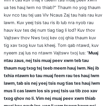
ua tes hauj lwm no thiab?” Thaum no yog thaum
kuv nco tau tej uas Viv Ncaus Zaj tau hais rau kuv
lawm. Kuv yeej tsis tau ris ib lub nra nyob rau
hauv kuv tes dej num tiag tiag li lod? Kuv thov
Vajtswv thov Nws txoj kev coj qhia thaum kuv
tig xav txog kuv tus kheej. Tom qab ntawd, kuv
nyeem zaj lus no ntawm Vajtswv txoj lus: “
Muaj
ntau zaus, nej tsis muaj peev xwm teb tau
thaum nug txog tej teeb meem hauj lwm. Nej ib
txhia ntawm ko tau muaj feem rau tes hauj lwm
lawm, tab sis nej yeej tsis nug tias tes hauj lwm
mus li cas lawm los sis yeej tsis ua tib zoo xav
txog qhov no li. Vim nej muaj peev xwm thiab
muaj kev paub los, yog li yam tsawg kawg nej