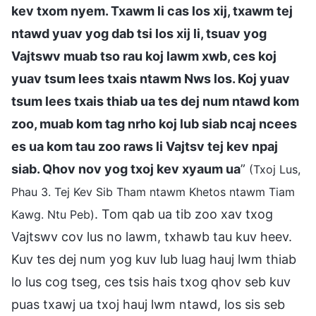
kev txom nyem. Txawm li cas los xij, txawm tej
ntawd yuav yog dab tsi los xij li, tsuav yog
Vajtswv muab tso rau koj lawm xwb, ces koj
yuav tsum lees txais ntawm Nws los. Koj yuav
tsum lees txais thiab ua tes dej num ntawd kom
zoo, muab kom tag nrho koj lub siab ncaj ncees
es ua kom tau zoo raws li Vajtsv tej kev npaj
siab. Qhov nov yog txoj kev xyaum ua
”
(Txoj Lus,
Phau 3. Tej Kev Sib Tham ntawm Khetos ntawm Tiam
. Tom qab ua tib zoo xav txog
Kawg. Ntu Peb)
Vajtswv cov lus no lawm, txhawb tau kuv heev.
Kuv tes dej num yog kuv lub luag hauj lwm thiab
lo lus cog tseg, ces tsis hais txog qhov seb kuv
puas txawj ua txoj hauj lwm ntawd, los sis seb