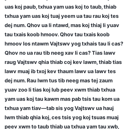
uas koj paub, txhua yam uas koj to taub, thiab
txhua yam uas koj tuaj yeem ua tau rau koj tes
dej num. Qhov ua li ntawd, mas koj thiaj li yuav
tau txais koob hmoov. Qhov tau txais koob
hmoov los ntawm Vajtswv yog txhais tau li cas?
Qhov no ua rau tib neeg xav li cas? Tias lawv
raug Vajtswv qhia thiab coj kev lawm, thiab tias
lawv muaj ib txoj kev thaum lawv ua lawv tes
dej num. Rau lwm tus tib neeg mas tej zaum
yuav zoo li tias koj lub peev xwm thiab txhua
yam uas koj tau kawm mas pab tsis tau kom ua
txhua yam tiav—tab sis yog Vajtswv ua hauj
lwm thiab qhia koj, ces tsis yog koj tsuas muaj
peev xwm to taub thiab ua txhua yam tau xwb,