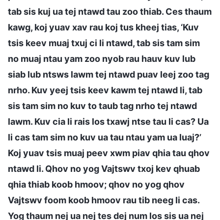
tab sis kuj ua tej ntawd tau zoo thiab. Ces thaum
kawg, koj yuav xav rau koj tus kheej tias, ‘Kuv
tsis keev muaj txuj ci li ntawd, tab sis tam sim
no muaj ntau yam zoo nyob rau hauv kuv lub
siab lub ntsws lawm tej ntawd puav leej zoo tag
nrho. Kuv yeej tsis keev kawm tej ntawd li, tab
sis tam sim no kuv to taub tag nrho tej ntawd
lawm. Kuv cia li rais los txawj ntse tau li cas? Ua
li cas tam sim no kuv ua tau ntau yam ua luaj?’
Koj yuav tsis muaj peev xwm piav qhia tau qhov
ntawd li. Qhov no yog Vajtswv txoj kev qhuab
qhia thiab koob hmoov; qhov no yog qhov
Vajtswv foom koob hmoov rau tib neeg li cas.
Yog thaum nej ua nej tes dej num los sis ua nej