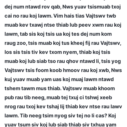
dej num ntawd rov qab, Nws yuav tsismuab txoj
cai no rau koj lawm. Vim hais tias Vajtswv twb
muab kev txawj ntse thiab lub peev xwm rau koj
lawm, tab sis koj tsis ua koj tes dej num kom
raug zoo, tsis muab koj tus kheej fij rau Vajtswv,
los sis tsis tiv kev txom nyem, thiab koj tsis
muab koj lub siab tso rau qhov ntawd li, tsis yog
Vajtswv tsis foom koob hmoov rau koj xwb, Nws
kuj yuav muab yam uas koj muaj lawm ntawd
tshem tawm mus thiab. Vajtswv muab khoom
pub rau tib neeg, muab tej txuj ci tshwj xeeb
nrog rau txoj kev tshaj lij thiab kev ntse rau lawv
lawm. Tib neeg tsim nyog siv tej no li cas? Koj
yuav tsum siv koj lub siab thiab siv txhua yam