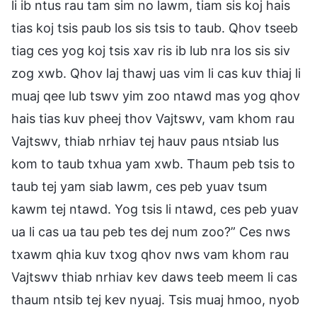
li ib ntus rau tam sim no lawm, tiam sis koj hais
tias koj tsis paub los sis tsis to taub. Qhov tseeb
tiag ces yog koj tsis xav ris ib lub nra los sis siv
zog xwb. Qhov laj thawj uas vim li cas kuv thiaj li
muaj qee lub tswv yim zoo ntawd mas yog qhov
hais tias kuv pheej thov Vajtswv, vam khom rau
Vajtswv, thiab nrhiav tej hauv paus ntsiab lus
kom to taub txhua yam xwb. Thaum peb tsis to
taub tej yam siab lawm, ces peb yuav tsum
kawm tej ntawd. Yog tsis li ntawd, ces peb yuav
ua li cas ua tau peb tes dej num zoo?” Ces nws
txawm qhia kuv txog qhov nws vam khom rau
Vajtswv thiab nrhiav kev daws teeb meem li cas
thaum ntsib tej kev nyuaj. Tsis muaj hmoo, nyob