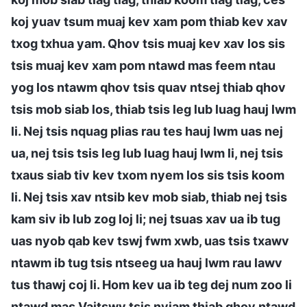
koj yuav tsum muaj kev xam pom thiab kev xav
txog txhua yam. Qhov tsis muaj kev xav los sis
tsis muaj kev xam pom ntawd mas feem ntau
yog los ntawm qhov tsis quav ntsej thiab qhov
tsis mob siab los, thiab tsis leg lub luag hauj lwm
li. Nej tsis nquag plias rau tes hauj lwm uas nej
ua, nej tsis tsis leg lub luag hauj lwm li, nej tsis
txaus siab tiv kev txom nyem los sis tsis koom
li. Nej tsis xav ntsib kev mob siab, thiab nej tsis
kam siv ib lub zog loj li; nej tsuas xav ua ib tug
uas nyob qab kev tswj fwm xwb, uas tsis txawv
ntawm ib tug tsis ntseeg ua hauj lwm rau lawv
tus thawj coj li. Hom kev ua ib teg dej num zoo li
ntawd mas Vajtswv tsis nyiam thiab qhov ntawd