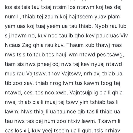
los sis tsis tau txiaj ntsim los ntawm koj tes dej
num li, thiab tej zaum koj haj tseem yuav plam
yam uas koj tuaj yeem ua tau thiab. Nyob rau lub
sij hawm no, kuv nco tau ib qho kev paub uas Viv
Ncaus Zag qhia rau kuv. Thaum xub thawj mas
nws tsis to taub tes hauj lwm ntawd pes tsawg,
tiam sis nws pheej coj nws tej kev nyuaj ntawd
mus rau Vajtswv, thov Vajtswv, nrhiav, thiab ua
tib zoo xav, thiab nrog lwm tus kawm txog tej
ntawd, ces, tos nco xwb, Vajntsujplig cia li qhia
nws, thiab cia li muaj tej tswv yim tshiab tas li
lawm. Nws thiaj li ua tau nce qib tas li thiab ua
tau nws tes dej num zoo ntxiv lawm. Txawm li
cas los xij, kuv yeej tseem ua li qub, tsis nrhiav