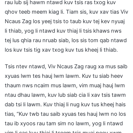
rau lub sij hawm ntawd kuv tsis ras txog kuv
qhov teeb meem kiag li. Tiam sis, kuv xav tias Viv
Ncaus Zag los yeej tsis to taub kuv tej kev nyuaj
li thiab, yog li ntawd kuv thiaj li tsis khaws nws
tej lus qhia rau nruab siab, los sis tom qab ntawd
los kuv tsis tig xav txog kuv tus kheej li thiab.
Tsis ntev ntawd, Viv Ncaus Zag raug xa mus saib
xyuas lwm tes hauj lwm lawm. Kuv tu siab heev
thaum nws ncaim mus lawm, vim muaj hauj lwm
ntau dhau lawm, kuv lub siab cia li xav tsis tawm
dab tsi li lawm. Kuv thiaj li nug kuv tus kheej hais
tias, “Kuv twb tau saib xyuas tes hauj lwm no los
tau ib xyoos rau tam sim no lawm, yog li ntawd
vim li cas kuv thiaj li tseem tsis muaj peev xwm