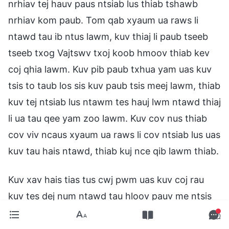
nrhiav tej hauv paus ntsiab lus thiab tshawb
nrhiav kom paub. Tom qab xyaum ua raws li
ntawd tau ib ntus lawm, kuv thiaj li paub tseeb
tseeb txog Vajtswv txoj koob hmoov thiab kev
coj qhia lawm. Kuv pib paub txhua yam uas kuv
tsis to taub los sis kuv paub tsis meej lawm, thiab
kuv tej ntsiab lus ntawm tes hauj lwm ntawd thiaj
li ua tau qee yam zoo lawm. Kuv cov nus thiab
cov viv ncaus xyaum ua raws li cov ntsiab lus uas
kuv tau hais ntawd, thiab kuj nce qib lawm thiab.
Kuv xav hais tias tus cwj pwm uas kuv coj rau
kuv tes dej num ntawd tau hloov pauv me ntsis
lawm, tiam sis thaum muaj ib qho xwm txheej
xws li ntawd los raug rau kuv, ces kuv poob mus