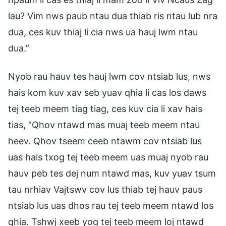
lau? Vim nws paub ntau dua thiab ris ntau lub nra
dua, ces kuv thiaj li cia nws ua hauj lwm ntau
dua.”
Nyob rau hauv tes hauj lwm cov ntsiab lus, nws
hais kom kuv xav seb yuav qhia li cas los daws
tej teeb meem tiag tiag, ces kuv cia li xav hais
tias, “Qhov ntawd mas muaj teeb meem ntau
heev. Qhov tseem ceeb ntawm cov ntsiab lus
uas hais txog tej teeb meem uas muaj nyob rau
hauv peb tes dej num ntawd mas, kuv yuav tsum
tau nrhiav Vajtswv cov lus thiab tej hauv paus
ntsiab lus uas dhos rau tej teeb meem ntawd los
qhia. Tshwj xeeb yog tej teeb meem loj ntawd