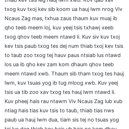
txog kuv txoj kev sib koom ua hauj lwm nrog Viv
Ncaus Zag mas, txhua zaus thaum kuv muaj ib
qho teeb meem loj, kuv yeej tsis txhawj xeeb
txog qhov teeb meem ntawd li. Kuv siv kuv txoj
kev tsis paub txog tes dej num thiab txoj kev tsis
to taub zoo txog tej hauv paus ntsiab lus ntawd
los ua ib qho kev zam kom dhaum qhov teeb
meem ntawd xwb. Thaum sib tham txog tes hauj
lwm, kuv tsuas yog ib tug mloog xwb. Kuv yeej
tsis ua tib zoo xav txog tes hauj lwm ntawd li.
Kuv pheej hais rau ntawm Viv Ncaus Zag lub xub
ntiag hais tias kuv tsis to taub, thiab tias nws
paub ua hauj lwm dua, tiam sis tej no tsuas yog
tej lus dag thiab kev hais ub hais no kom dhau