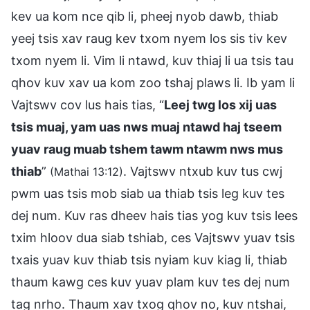
kev ua kom nce qib li, pheej nyob dawb, thiab
yeej tsis xav raug kev txom nyem los sis tiv kev
txom nyem li. Vim li ntawd, kuv thiaj li ua tsis tau
qhov kuv xav ua kom zoo tshaj plaws li. Ib yam li
Vajtswv cov lus hais tias, “
Leej twg los xij uas
tsis muaj, yam uas nws muaj ntawd haj tseem
yuav raug muab tshem tawm ntawm nws mus
thiab
”
. Vajtswv ntxub kuv tus cwj
(Mathai 13:12)
pwm uas tsis mob siab ua thiab tsis leg kuv tes
dej num. Kuv ras dheev hais tias yog kuv tsis lees
txim hloov dua siab tshiab, ces Vajtswv yuav tsis
txais yuav kuv thiab tsis nyiam kuv kiag li, thiab
thaum kawg ces kuv yuav plam kuv tes dej num
tag nrho. Thaum xav txog qhov no, kuv ntshai,