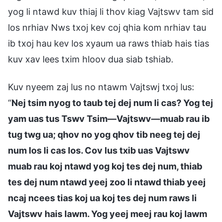
yog li ntawd kuv thiaj li thov kiag Vajtswv tam sid
los nrhiav Nws txoj kev coj qhia kom nrhiav tau
ib txoj hau kev los xyaum ua raws thiab hais tias
kuv xav lees txim hloov dua siab tshiab.
Kuv nyeem zaj lus no ntawm Vajtswj txoj lus:
“
Nej tsim nyog to taub tej dej num li cas? Yog tej
yam uas tus Tswv Tsim—Vajtswv—muab rau ib
tug twg ua; qhov no yog qhov tib neeg tej dej
num los li cas los. Cov lus txib uas Vajtswv
muab rau koj ntawd yog koj tes dej num, thiab
tes dej num ntawd yeej zoo li ntawd thiab yeej
ncaj ncees tias koj ua koj tes dej num raws li
Vajtswv hais lawm. Yog yeej meej rau koj lawm