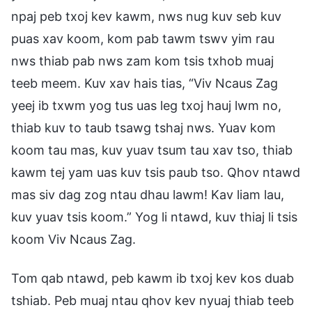
npaj peb txoj kev kawm, nws nug kuv seb kuv
puas xav koom, kom pab tawm tswv yim rau
nws thiab pab nws zam kom tsis txhob muaj
teeb meem. Kuv xav hais tias, “Viv Ncaus Zag
yeej ib txwm yog tus uas leg txoj hauj lwm no,
thiab kuv to taub tsawg tshaj nws. Yuav kom
koom tau mas, kuv yuav tsum tau xav tso, thiab
kawm tej yam uas kuv tsis paub tso. Qhov ntawd
mas siv dag zog ntau dhau lawm! Kav liam lau,
kuv yuav tsis koom.” Yog li ntawd, kuv thiaj li tsis
koom Viv Ncaus Zag.
Tom qab ntawd, peb kawm ib txoj kev kos duab
tshiab. Peb muaj ntau qhov kev nyuaj thiab teeb