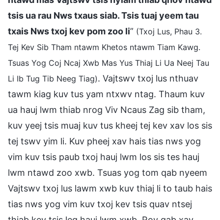
tsis ua rau Nws txaus siab. Tsis tuaj yeem tau
txais Nws txoj kev pom zoo li
”
(Txoj Lus, Phau 3.
Tej Kev Sib Tham ntawm Khetos ntawm Tiam Kawg.
Tsuas Yog Coj Ncaj Xwb Mas Yus Thiaj Li Ua Neej Tau
. Vajtswv txoj lus nthuav
Li Ib Tug Tib Neeg Tiag)
tawm kiag kuv tus yam ntxwv ntag. Thaum kuv
ua hauj lwm thiab nrog Viv Ncaus Zag sib tham,
kuv yeej tsis muaj kuv tus kheej tej kev xav los sis
tej tswv yim li. Kuv pheej xav hais tias nws yog
vim kuv tsis paub txoj hauj lwm los sis tes hauj
lwm ntawd zoo xwb. Tsuas yog tom qab nyeem
Vajtswv txoj lus lawm xwb kuv thiaj li to taub hais
tias nws yog vim kuv txoj kev tsis quav ntsej
thiab kev tsis leg hauj lwm xwb. Rov qab xav