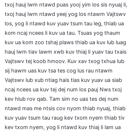
txoj hauj lwm ntawd puas yooj yim los sis nyuaj li,
txoj hauj lwm ntawd yeej yog los ntawm Vajtswv
los, yog li ntawd kuv yuav tsum tau leg, thiab ua
kom ncaj ncees li kuv ua tau. Tsuas yog thaum
kuv ua kom zoo tshaj plaws thiab ua kuv lub luag
hauj lwm tiav lawm xwb kuv thiaj li yuav tau txais
Vajtswv tej koob hmoov. Kuv xav txog txhua lub
sij hawm uas kuv tsa tes cog lus rau ntawm
Vajtswv lub xub ntiag hais tias kuv yuav ua siab
ncaj ncees ua kuv tej dej num los pauj Nws txoj
kev hlub rov qab. Tam sim no uas tes dej num
ntawd mas me ntsis cov nyom thiab nyuaj, thiab
kuv yuav tsum tau raug kev txom nyem thiab tiv
kev txom nyem, yog li ntawd kuv thiaj li lam ua