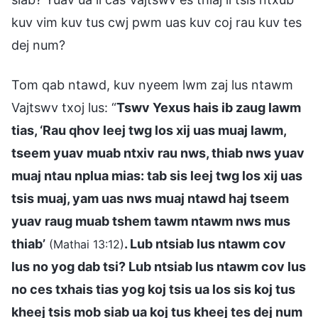
kuv vim kuv tus cwj pwm uas kuv coj rau kuv tes
dej num?
Tom qab ntawd, kuv nyeem lwm zaj lus ntawm
Vajtswv txoj lus: “
Tswv Yexus hais ib zaug lawm
tias, ‘Rau qhov leej twg los xij uas muaj lawm,
tseem yuav muab ntxiv rau nws, thiab nws yuav
muaj ntau nplua mias: tab sis leej twg los xij uas
tsis muaj, yam uas nws muaj ntawd haj tseem
yuav raug muab tshem tawm ntawm nws mus
thiab’
. Lub ntsiab lus ntawm cov
(Mathai 13:12)
lus no yog dab tsi? Lub ntsiab lus ntawm cov lus
no ces txhais tias yog koj tsis ua los sis koj tus
kheej tsis mob siab ua koj tus kheej tes dej num