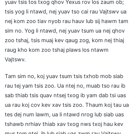
yuav tsis tos txog qhov Yexus rov los zaum ob;
tsis yog li ntawd, nej yuav tso cai rau Vajtswv ua
nej kom zoo tiav nyob rau hauv lub sij hawm tam
sim no. Yog li ntawd, nej yuav tsum ua nej qhov
zoo tshaj, tsis muaj kev qaug zog, kom nej thiaj
raug kho kom zoo tshaj plaws los ntawm
Vajtswv.
Tam sim no, koj yuav tsum tsis txhob mob siab
rau tej yam tsis zoo. Ua ntej no, muab tso rau ib
sab thiab tsis quav ntsej txog ib yam dab tsi uas
ua rau koj cov kev xav tsis zoo. Thaum koj tau ua
tes dej num lawm, ua li ntawd nrog lub siab uas
tshawb nrhiav thiab xav txog nws txoj hau kev
mus tom ntej, ib lub siab uas zwm rau Vajtswv.