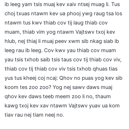
ib leeg yam tsis muaj kev xaiv ntsej muag li. Tus
choj txuas ntawm kev ua phooj ywg raug tsa los
ntawm tus kwv thiab cov tij laug thiab cov
muam, thiab vim yog ntawm Vajtswv txoj kev
hlub, nej thiaj li muaj peev xwm sib nkag siab ib
leeg rau ib leeg. Cov kwv yau thiab cov muam
yau tsis txhob saib tsis taus cov tij thiab cov viv,
thiab cov tij thiab cov viv tsis txhob qhuas tias
yus tus kheej coj ncaj: Qhov no puas yog kev sib
koom tes zoo zoo? Yog nej sawv daws muaj
qhov kev daws teeb meem zoo li no, thaum
kawg txoj kev xav ntawm Vajtswv yuav ua kom
tiav rau nej tiam neej no.