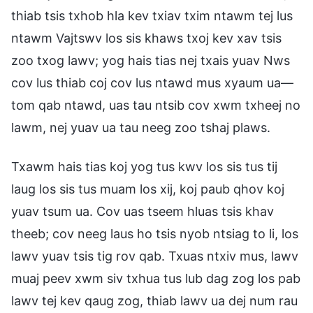
thiab tsis txhob hla kev txiav txim ntawm tej lus
ntawm Vajtswv los sis khaws txoj kev xav tsis
zoo txog lawv; yog hais tias nej txais yuav Nws
cov lus thiab coj cov lus ntawd mus xyaum ua—
tom qab ntawd, uas tau ntsib cov xwm txheej no
lawm, nej yuav ua tau neeg zoo tshaj plaws.
Txawm hais tias koj yog tus kwv los sis tus tij
laug los sis tus muam los xij, koj paub qhov koj
yuav tsum ua. Cov uas tseem hluas tsis khav
theeb; cov neeg laus ho tsis nyob ntsiag to li, los
lawv yuav tsis tig rov qab. Txuas ntxiv mus, lawv
muaj peev xwm siv txhua tus lub dag zog los pab
lawv tej kev qaug zog, thiab lawv ua dej num rau