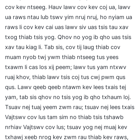
cov kev ntseeg. Hauv lawv cov kev coj ua, lawv
ua raws ntau lub tswv yim nruj nruj, ho nyiam ua
raws li cov kev cai uas lawv siv uas tsis tau xav
txog thiab tsis yog. Qhov no yog ib qho uas tsis
xav tau kiag li. Tab sis, cov tij laug thiab cov
muam nyob twj ywm thiab ntseeg tus yees
txawm li cas los xij peem; lawv tus yam ntxwv
ruaj khov, thiab lawv tsis coj tus cwj pwm qus
qus. Lawv qeeb qeeb ntawm kev lees txais tej
yam, tab sis qhov no tsis yog ib qho txhaum loj.
Tsuav nej tuaj yeem zwm rau; tsuav nej lees txais
Vajtswv cov lus tam sim no thiab tsis tshawb
nrhiav Vajtswv cov lus; tsuav yog nej muaj kev
txhawj xeeb nrog kev zwm rau thiab kev raws,