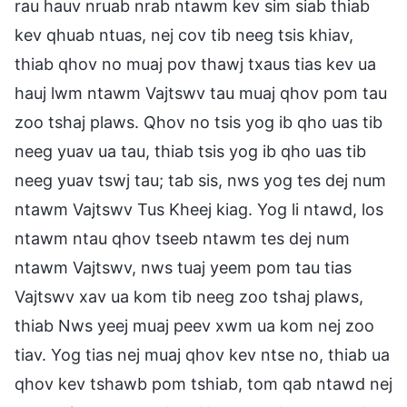
rau hauv nruab nrab ntawm kev sim siab thiab
kev qhuab ntuas, nej cov tib neeg tsis khiav,
thiab qhov no muaj pov thawj txaus tias kev ua
hauj lwm ntawm Vajtswv tau muaj qhov pom tau
zoo tshaj plaws. Qhov no tsis yog ib qho uas tib
neeg yuav ua tau, thiab tsis yog ib qho uas tib
neeg yuav tswj tau; tab sis, nws yog tes dej num
ntawm Vajtswv Tus Kheej kiag. Yog li ntawd, los
ntawm ntau qhov tseeb ntawm tes dej num
ntawm Vajtswv, nws tuaj yeem pom tau tias
Vajtswv xav ua kom tib neeg zoo tshaj plaws,
thiab Nws yeej muaj peev xwm ua kom nej zoo
tiav. Yog tias nej muaj qhov kev ntse no, thiab ua
qhov kev tshawb pom tshiab, tom qab ntawd nej