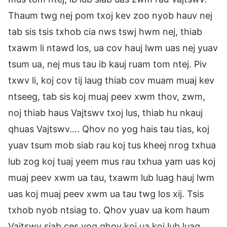
Thaum twg nej pom txoj kev zoo nyob hauv nej
tab sis tsis txhob cia nws tswj hwm nej, thiab
txawm li ntawd los, ua cov hauj lwm uas nej yuav
tsum ua, nej mus tau ib kauj ruam tom ntej. Piv
txwv li, koj cov tij laug thiab cov muam muaj kev
ntseeg, tab sis koj muaj peev xwm thov, zwm,
noj thiab haus Vajtswv txoj lus, thiab hu nkauj
qhuas Vajtswv…. Qhov no yog hais tau tias, koj
yuav tsum mob siab rau koj tus kheej nrog txhua
lub zog koj tuaj yeem mus rau txhua yam uas koj
muaj peev xwm ua tau, txawm lub luag hauj lwm
uas koj muaj peev xwm ua tau twg los xij. Tsis
txhob nyob ntsiag to. Qhov yuav ua kom haum
Vajtswv siab ces yog qhov koj ua koj lub luag