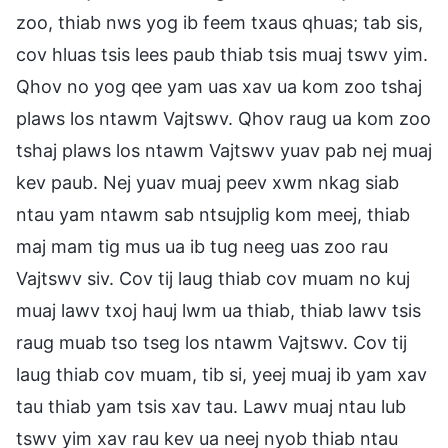
zoo, thiab nws yog ib feem txaus qhuas; tab sis,
cov hluas tsis lees paub thiab tsis muaj tswv yim.
Qhov no yog qee yam uas xav ua kom zoo tshaj
plaws los ntawm Vajtswv. Qhov raug ua kom zoo
tshaj plaws los ntawm Vajtswv yuav pab nej muaj
kev paub. Nej yuav muaj peev xwm nkag siab
ntau yam ntawm sab ntsujplig kom meej, thiab
maj mam tig mus ua ib tug neeg uas zoo rau
Vajtswv siv. Cov tij laug thiab cov muam no kuj
muaj lawv txoj hauj lwm ua thiab, thiab lawv tsis
raug muab tso tseg los ntawm Vajtswv. Cov tij
laug thiab cov muam, tib si, yeej muaj ib yam xav
tau thiab yam tsis xav tau. Lawv muaj ntau lub
tswv yim xav rau kev ua neej nyob thiab ntau