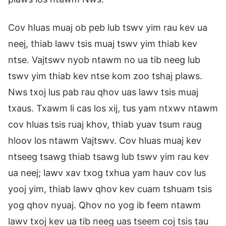
Cov hluas muaj ob peb lub tswv yim rau kev ua
neej, thiab lawv tsis muaj tswv yim thiab kev
ntse. Vajtswv nyob ntawm no ua tib neeg lub
tswv yim thiab kev ntse kom zoo tshaj plaws.
Nws txoj lus pab rau qhov uas lawv tsis muaj
txaus. Txawm li cas los xij, tus yam ntxwv ntawm
cov hluas tsis ruaj khov, thiab yuav tsum raug
hloov los ntawm Vajtswv. Cov hluas muaj kev
ntseeg tsawg thiab tsawg lub tswv yim rau kev
ua neej; lawv xav txog txhua yam hauv cov lus
yooj yim, thiab lawv qhov kev cuam tshuam tsis
yog qhov nyuaj. Qhov no yog ib feem ntawm
lawv txoj kev ua tib neeg uas tseem coj tsis tau