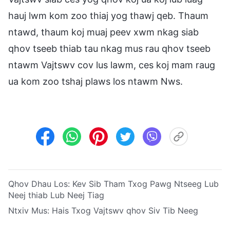
hauj lwm kom zoo thiaj yog thawj qeb. Thaum
ntawd, thaum koj muaj peev xwm nkag siab
qhov tseeb thiab tau nkag mus rau qhov tseeb
ntawm Vajtswv cov lus lawm, ces koj mam raug
ua kom zoo tshaj plaws los ntawm Nws.
Qhov Dhau Los:
Kev Sib Tham Txog Pawg Ntseeg Lub
Neej thiab Lub Neej Tiag
Ntxiv Mus:
Hais Txog Vajtswv qhov Siv Tib Neeg