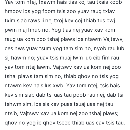
Yav tom ntej, txawm hais tias koj tau txais koob
hmoov los yog foom tsis zoo yuav raug txiav
txim siab raws li nej txoj kev coj thiab tus cwj
pwm niaj hnub no. Yog tias nej yuav xav kom
raug ua kom zoo tshaj plaws los ntawm Vajtswv,
ces nws yuav tsum yog tam sim no, nyob rau lub
sij hawm no; yuav tsis muaj lwm lub cib fim rau
yav tom ntej lawm. Vajtswv xav ua kom nej zoo
tshaj plaws tam sim no, thiab qhov no tsis yog
ntawm kev hais lus xwb. Yav tom ntej, tsis hais
kev sim siab dab tsi uas tau poob rau nej, dab tsi
tshwm sim, los sis kev puas tsuaj uas nej tau
ntsib, Vajtswv xav ua kom nej zoo tshaj plaws;
qhov no yog ib qhov tseeb thiab uas cav tsis tau.