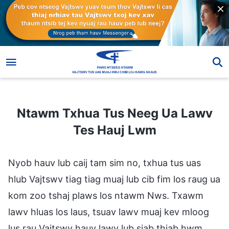
Ntawm Txhua Tus Neeg Ua Lawv Tes Hauj Lwm
Ntawm Txhua Tus Neeg Ua Lawv
Tes Hauj Lwm
Nyob hauv lub caij tam sim no, txhua tus uas
hlub Vajtswv tiag tiag muaj lub cib fim los raug ua
kom zoo tshaj plaws los ntawm Nws. Txawm
lawv hluas los laus, tsuav lawv muaj kev mloog
lus rau Vajtswv hauv lawv lub siab thiab hwm