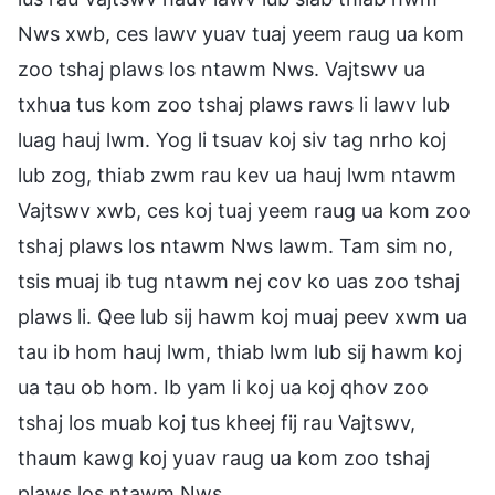
Nws xwb, ces lawv yuav tuaj yeem raug ua kom
zoo tshaj plaws los ntawm Nws. Vajtswv ua
txhua tus kom zoo tshaj plaws raws li lawv lub
luag hauj lwm. Yog li tsuav koj siv tag nrho koj
lub zog, thiab zwm rau kev ua hauj lwm ntawm
Vajtswv xwb, ces koj tuaj yeem raug ua kom zoo
tshaj plaws los ntawm Nws lawm. Tam sim no,
tsis muaj ib tug ntawm nej cov ko uas zoo tshaj
plaws li. Qee lub sij hawm koj muaj peev xwm ua
tau ib hom hauj lwm, thiab lwm lub sij hawm koj
ua tau ob hom. Ib yam li koj ua koj qhov zoo
tshaj los muab koj tus kheej fij rau Vajtswv,
thaum kawg koj yuav raug ua kom zoo tshaj
plaws los ntawm Nws.