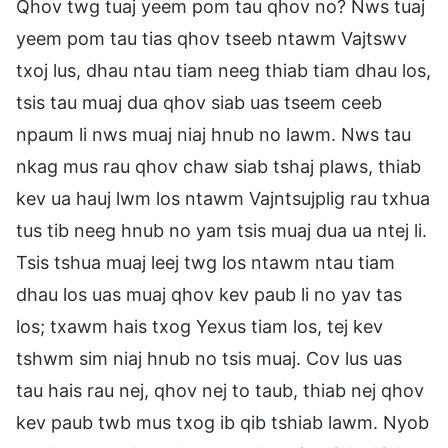
Qhov twg tuaj yeem pom tau qhov no? Nws tuaj
yeem pom tau tias qhov tseeb ntawm Vajtswv
txoj lus, dhau ntau tiam neeg thiab tiam dhau los,
tsis tau muaj dua qhov siab uas tseem ceeb
npaum li nws muaj niaj hnub no lawm. Nws tau
nkag mus rau qhov chaw siab tshaj plaws, thiab
kev ua hauj lwm los ntawm Vajntsujplig rau txhua
tus tib neeg hnub no yam tsis muaj dua ua ntej li.
Tsis tshua muaj leej twg los ntawm ntau tiam
dhau los uas muaj qhov kev paub li no yav tas
los; txawm hais txog Yexus tiam los, tej kev
tshwm sim niaj hnub no tsis muaj. Cov lus uas
tau hais rau nej, qhov nej to taub, thiab nej qhov
kev paub twb mus txog ib qib tshiab lawm. Nyob