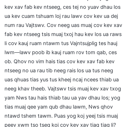
kev xav fab kev ntseeg, ces tej no yuav dhau los
ua kev cuam tshuam loj rau lawv cov kev ua dej
num rau Vajtswv. Cov neeg uas muaj cov kev xav
fab kev ntseeg tsis muaj txoj hau kev los ua raws
li cov kauj ruam ntawm tus Vajntsujplig tes hauj
lwm—lawv poob ib kauj ruam rov tom qab, ces
ob. Qhov no vim hais tias cov kev xav fab kev
ntseeg no ua rau tib neeg rais los ua tus neeg
uas qhuas tias yus tus kheej ncaj ncees thiab ua
neeg khav theeb. Vajtswv tsis muaj kev xav txog
yam Nws tau hais thiab tau ua yav dhau los; yog
tias muaj qee yam qub dhau lawm, Nws qhov
ntawd tshem tawm. Puas yog koj yeej tsis muaj
peev xwm tso tseg koj cov kev xav tiag tiag li?