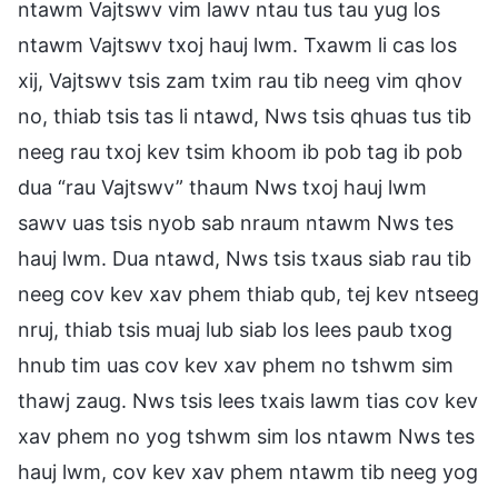
ntawm Vajtswv vim lawv ntau tus tau yug los
ntawm Vajtswv txoj hauj lwm. Txawm li cas los
xij, Vajtswv tsis zam txim rau tib neeg vim qhov
no, thiab tsis tas li ntawd, Nws tsis qhuas tus tib
neeg rau txoj kev tsim khoom ib pob tag ib pob
dua “rau Vajtswv” thaum Nws txoj hauj lwm
sawv uas tsis nyob sab nraum ntawm Nws tes
hauj lwm. Dua ntawd, Nws tsis txaus siab rau tib
neeg cov kev xav phem thiab qub, tej kev ntseeg
nruj, thiab tsis muaj lub siab los lees paub txog
hnub tim uas cov kev xav phem no tshwm sim
thawj zaug. Nws tsis lees txais lawm tias cov kev
xav phem no yog tshwm sim los ntawm Nws tes
hauj lwm, cov kev xav phem ntawm tib neeg yog