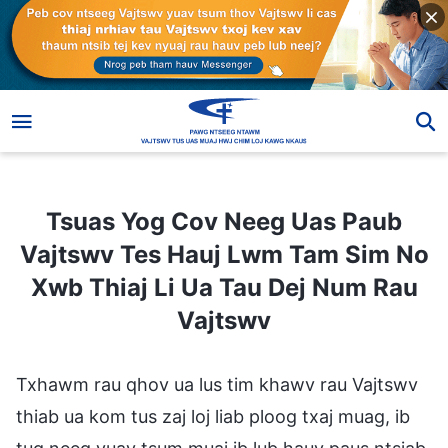
Tsuas Yog Cov Neeg Uas Paub Vajtswv Tes Hauj Lwm Tam Sim No Xwb Thiaj Li Ua Tau Dej Num Rau Vajtswv
Tsuas Yog Cov Neeg Uas Paub
Vajtswv Tes Hauj Lwm Tam Sim No
Xwb Thiaj Li Ua Tau Dej Num Rau
Vajtswv
Txhawm rau qhov ua lus tim khawv rau Vajtswv
thiab ua kom tus zaj loj liab ploog txaj muag, ib