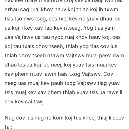
hau kev ntawm Vajtswv txoj kev ua hauj lwm tau
nrhau cag ruaj khov hauv koj thiab koj ib txwm
tsis tso nws tseg, ces txoj kev no yuav dhau los
ua koj li kev xav fab kev ntseeg. Yog tias yam
uas Vajtswv ua tau nyob ruaj khov hauv koj, ces
koj tau txais qhov tseeb, thiab yog tias cov lus
thiab qhov tseeb ntawm Vajtswv muaj peev xwm
dhau los ua koj lub neej, koj yuav tsis muaj kev
xav phem ntxiv lawm hais txog Vajtswv. Cov
neeg uas muaj kev paub txog Vajtswv tiag yuav
tsis muaj kev xav phem thiab yuav tsis ua raws li
cov kev cai tswj.
Nug cov lus nug no kom koj tus kheej thiaj li ceev
faj: