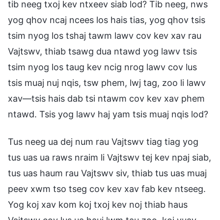
tib neeg txoj kev ntxeev siab lod? Tib neeg, nws
yog qhov ncaj ncees los hais tias, yog qhov tsis
tsim nyog los tshaj tawm lawv cov kev xav rau
Vajtswv, thiab tsawg dua ntawd yog lawv tsis
tsim nyog los taug kev ncig nrog lawv cov lus
tsis muaj nuj nqis, tsw phem, lwj tag, zoo li lawv
xav—tsis hais dab tsi ntawm cov kev xav phem
ntawd. Tsis yog lawv haj yam tsis muaj nqis lod?
Tus neeg ua dej num rau Vajtswv tiag tiag yog
tus uas ua raws nraim li Vajtswv tej kev npaj siab,
tus uas haum rau Vajtswv siv, thiab tus uas muaj
peev xwm tso tseg cov kev xav fab kev ntseeg.
Yog koj xav kom koj txoj kev noj thiab haus