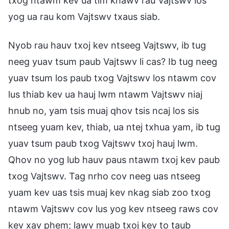
txog ntawm kev ua tim khawv rau Vajtswv los
yog ua rau kom Vajtswv txaus siab.
Nyob rau hauv txoj kev ntseeg Vajtswv, ib tug
neeg yuav tsum paub Vajtswv li cas? Ib tug neeg
yuav tsum los paub txog Vajtswv los ntawm cov
lus thiab kev ua hauj lwm ntawm Vajtswv niaj
hnub no, yam tsis muaj qhov tsis ncaj los sis
ntseeg yuam kev, thiab, ua ntej txhua yam, ib tug
yuav tsum paub txog Vajtswv txoj hauj lwm.
Qhov no yog lub hauv paus ntawm txoj kev paub
txog Vajtswv. Tag nrho cov neeg uas ntseeg
yuam kev uas tsis muaj kev nkag siab zoo txog
ntawm Vajtswv cov lus yog kev ntseeg raws cov
kev xav phem; lawv muab txoj kev to taub