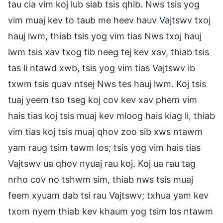
tau cia vim koj lub siab tsis qhib. Nws tsis yog
vim muaj kev to taub me heev hauv Vajtswv txoj
hauj lwm, thiab tsis yog vim tias Nws txoj hauj
lwm tsis xav txog tib neeg tej kev xav, thiab tsis
tas li ntawd xwb, tsis yog vim tias Vajtswv ib
txwm tsis quav ntsej Nws tes hauj lwm. Koj tsis
tuaj yeem tso tseg koj cov kev xav phem vim
hais tias koj tsis muaj kev mloog hais kiag li, thiab
vim tias koj tsis muaj qhov zoo sib xws ntawm
yam raug tsim tawm los; tsis yog vim hais tias
Vajtswv ua qhov nyuaj rau koj. Koj ua rau tag
nrho cov no tshwm sim, thiab nws tsis muaj
feem xyuam dab tsi rau Vajtswv; txhua yam kev
txom nyem thiab kev khaum yog tsim los ntawm