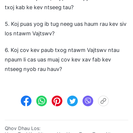
txoj kab ke kev ntseeg tau?
5. Koj puas yog ib tug neeg uas haum rau kev siv
los ntawm Vajtswv?
6. Koj cov kev paub txog ntawm Vajtswv ntau
npaum li cas uas muaj cov kev xav fab kev
ntseeg nyob rau hauv?
Qhov Dhau Los: