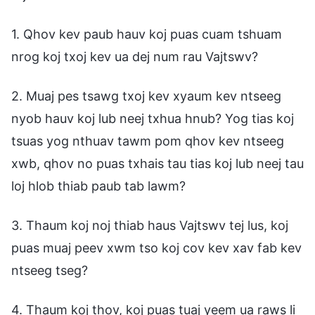
1. Qhov kev paub hauv koj puas cuam tshuam
nrog koj txoj kev ua dej num rau Vajtswv?
2. Muaj pes tsawg txoj kev xyaum kev ntseeg
nyob hauv koj lub neej txhua hnub? Yog tias koj
tsuas yog nthuav tawm pom qhov kev ntseeg
xwb, qhov no puas txhais tau tias koj lub neej tau
loj hlob thiab paub tab lawm?
3. Thaum koj noj thiab haus Vajtswv tej lus, koj
puas muaj peev xwm tso koj cov kev xav fab kev
ntseeg tseg?
4. Thaum koj thov, koj puas tuaj yeem ua raws li