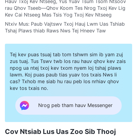
Hauv Txoj Kev Ntseeg, Yus Yuav Tsum Tsom Ntsoov
rau Qhov Tseeb—Qhov Koom Tes Nrog Txoj Kev Lig
Kev Cai Ntseeg Mas Tsis Yog Txoj Kev Ntseeg
Ntxiv Mus:
Paub Vajtswv Txoj Hauj Lwm Uas Tshiab
Tshaj Plaws thiab Raws Nws Tej Hneev Taw
Tej kev puas tsuaj tab tom tshwm sim ib yam zuj
zus tuaj. Tus Tswv twb los rau hauv qhov kev zais
npog ua ntej txoj kev txom nyem loj tshaj plaws
lawm. Koj puas paub tias yuav tos txais Nws li
cas? Txhob me siab hu rau peb los nrhiav qhov
kev tos txais no.
Nrog peb tham hauv Messenger
Cov Ntsiab Lus Uas Zoo Sib Thooj