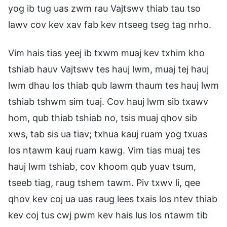
yog ib tug uas zwm rau Vajtswv thiab tau tso
lawv cov kev xav fab kev ntseeg tseg tag nrho.
Vim hais tias yeej ib txwm muaj kev txhim kho
tshiab hauv Vajtswv tes hauj lwm, muaj tej hauj
lwm dhau los thiab qub lawm thaum tes hauj lwm
tshiab tshwm sim tuaj. Cov hauj lwm sib txawv
hom, qub thiab tshiab no, tsis muaj qhov sib
xws, tab sis ua tiav; txhua kauj ruam yog txuas
los ntawm kauj ruam kawg. Vim tias muaj tes
hauj lwm tshiab, cov khoom qub yuav tsum,
tseeb tiag, raug tshem tawm. Piv txwv li, qee
qhov kev coj ua uas raug lees txais los ntev thiab
kev coj tus cwj pwm kev hais lus los ntawm tib