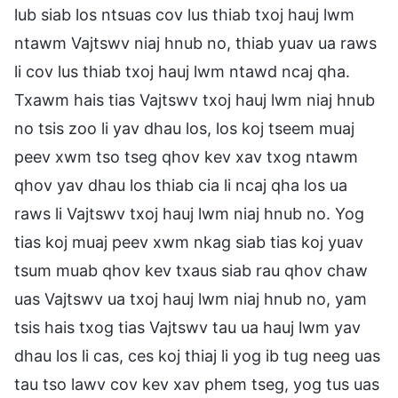
lub siab los ntsuas cov lus thiab txoj hauj lwm
ntawm Vajtswv niaj hnub no, thiab yuav ua raws
li cov lus thiab txoj hauj lwm ntawd ncaj qha.
Txawm hais tias Vajtswv txoj hauj lwm niaj hnub
no tsis zoo li yav dhau los, los koj tseem muaj
peev xwm tso tseg qhov kev xav txog ntawm
qhov yav dhau los thiab cia li ncaj qha los ua
raws li Vajtswv txoj hauj lwm niaj hnub no. Yog
tias koj muaj peev xwm nkag siab tias koj yuav
tsum muab qhov kev txaus siab rau qhov chaw
uas Vajtswv ua txoj hauj lwm niaj hnub no, yam
tsis hais txog tias Vajtswv tau ua hauj lwm yav
dhau los li cas, ces koj thiaj li yog ib tug neeg uas
tau tso lawv cov kev xav phem tseg, yog tus uas