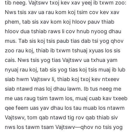
tib neeg. Vajtswv txoj kev xav yeej ib txwm zoo:
Nws tsis xav ua rau kom koj tsim cov kev xav
phem, tab sis xav kom koj hloov pauv thiab
hloov dua tshiab raws li cov hnub nyoog dhau
mus. Tab sis koj tsis paub tias dab tsi yog qhov
zoo rau koj, thiab ib txwm tshuaj xyuas los sis
cais. Nws tsis yog tias Vajtswv ua txhua yam
nyuaj rau koj, tab sis yog tias koj tsis muaj ib lub
siab hwm Vajtswv li, thiab koj txoj kev ntxeev
siab ntawd mas loj dhau lawm. Ib tus neeg me
me uas raug tsim tawm los, muaj cuab kav txeeb
qee feem uas yav dhau los tau muab los ntawm
Vajtswv, tom qab ntawd tig rov qab thiab siv
nws los tawm tsam Vajtswv—qhov no tsis yog