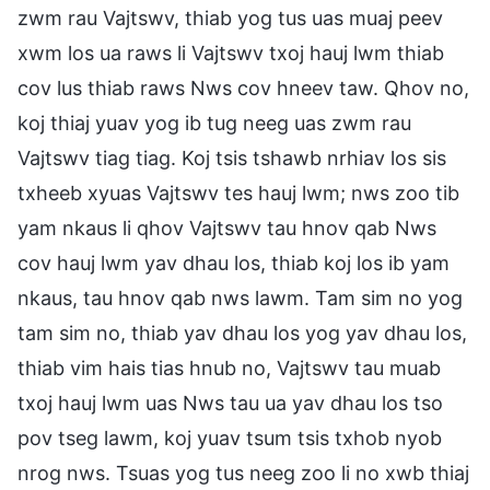
zwm rau Vajtswv, thiab yog tus uas muaj peev
xwm los ua raws li Vajtswv txoj hauj lwm thiab
cov lus thiab raws Nws cov hneev taw. Qhov no,
koj thiaj yuav yog ib tug neeg uas zwm rau
Vajtswv tiag tiag. Koj tsis tshawb nrhiav los sis
txheeb xyuas Vajtswv tes hauj lwm; nws zoo tib
yam nkaus li qhov Vajtswv tau hnov qab Nws
cov hauj lwm yav dhau los, thiab koj los ib yam
nkaus, tau hnov qab nws lawm. Tam sim no yog
tam sim no, thiab yav dhau los yog yav dhau los,
thiab vim hais tias hnub no, Vajtswv tau muab
txoj hauj lwm uas Nws tau ua yav dhau los tso
pov tseg lawm, koj yuav tsum tsis txhob nyob
nrog nws. Tsuas yog tus neeg zoo li no xwb thiaj