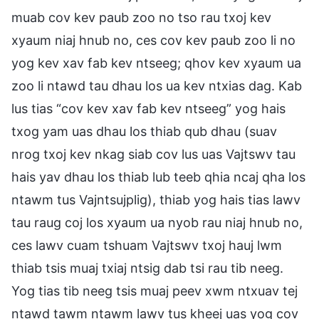
muab cov kev paub zoo no tso rau txoj kev
xyaum niaj hnub no, ces cov kev paub zoo li no
yog kev xav fab kev ntseeg; qhov kev xyaum ua
zoo li ntawd tau dhau los ua kev ntxias dag. Kab
lus tias “cov kev xav fab kev ntseeg” yog hais
txog yam uas dhau los thiab qub dhau (suav
nrog txoj kev nkag siab cov lus uas Vajtswv tau
hais yav dhau los thiab lub teeb qhia ncaj qha los
ntawm tus Vajntsujplig), thiab yog hais tias lawv
tau raug coj los xyaum ua nyob rau niaj hnub no,
ces lawv cuam tshuam Vajtswv txoj hauj lwm
thiab tsis muaj txiaj ntsig dab tsi rau tib neeg.
Yog tias tib neeg tsis muaj peev xwm ntxuav tej
ntawd tawm ntawm lawv tus kheej uas yog cov