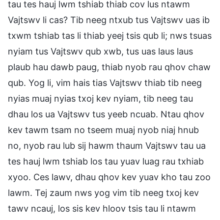
tau tes hauj lwm tshiab thiab cov lus ntawm
Vajtswv li cas? Tib neeg ntxub tus Vajtswv uas ib
txwm tshiab tas li thiab yeej tsis qub li; nws tsuas
nyiam tus Vajtswv qub xwb, tus uas laus laus
plaub hau dawb paug, thiab nyob rau qhov chaw
qub. Yog li, vim hais tias Vajtswv thiab tib neeg
nyias muaj nyias txoj kev nyiam, tib neeg tau
dhau los ua Vajtswv tus yeeb ncuab. Ntau qhov
kev tawm tsam no tseem muaj nyob niaj hnub
no, nyob rau lub sij hawm thaum Vajtswv tau ua
tes hauj lwm tshiab los tau yuav luag rau txhiab
xyoo. Ces lawv, dhau qhov kev yuav kho tau zoo
lawm. Tej zaum nws yog vim tib neeg txoj kev
tawv ncauj, los sis kev hloov tsis tau li ntawm