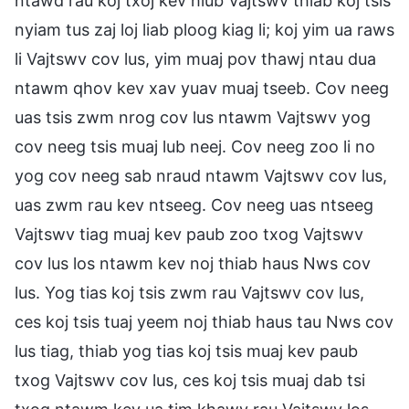
ntawd rau koj txoj kev hlub Vajtswv thiab koj tsis
nyiam tus zaj loj liab ploog kiag li; koj yim ua raws
li Vajtswv cov lus, yim muaj pov thawj ntau dua
ntawm qhov kev xav yuav muaj tseeb. Cov neeg
uas tsis zwm nrog cov lus ntawm Vajtswv yog
cov neeg tsis muaj lub neej. Cov neeg zoo li no
yog cov neeg sab nraud ntawm Vajtswv cov lus,
uas zwm rau kev ntseeg. Cov neeg uas ntseeg
Vajtswv tiag muaj kev paub zoo txog Vajtswv
cov lus los ntawm kev noj thiab haus Nws cov
lus. Yog tias koj tsis zwm rau Vajtswv cov lus,
ces koj tsis tuaj yeem noj thiab haus tau Nws cov
lus tiag, thiab yog tias koj tsis muaj kev paub
txog Vajtswv cov lus, ces koj tsis muaj dab tsi