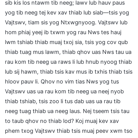
sib kis los ntawm tib neeg; lawv lub hauv paus
yog tib neeg tej kev xav thiab lub siab—tsis yog
Vajtswv, tiam sis yog Ntxwgnyoog. Vajtswv lub
hom phiaj yeej ib txwm yog rau Nws tes hauj
lwm tshiab thiab muaj txoj sia, tsis yog cov qub
thiab tuag mus lawm, thiab qhov uas Nws tau ua
rau kom tib neeg ua raws li lub hnub nyoog thiab
lub sij hawm, thiab tsis kav mus ib txhis thiab tsis
hloov pauv li. Qhov no vim tias Nws yog tus
Vajtswv uas ua rau kom tib neeg ua neej nyob
thiab tshiab, tsis zoo li tus dab uas ua rau tib
neeg tuag thiab ua neeg laus. Nej tseem tsis tau
to taub qhov no thiab lod? Koj muaj kev xav
phem txog Vajtswv thiab tsis muaj peev xwm tso