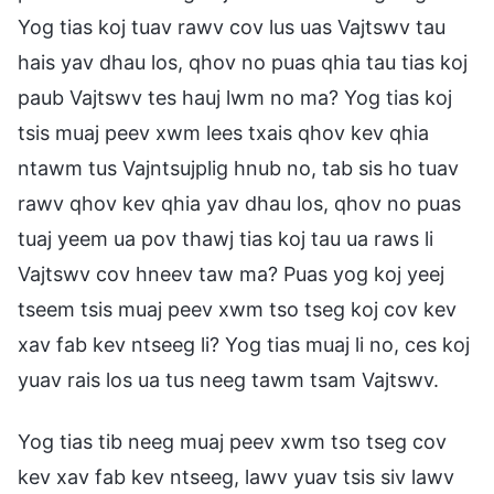
Yog tias koj tuav rawv cov lus uas Vajtswv tau
hais yav dhau los, qhov no puas qhia tau tias koj
paub Vajtswv tes hauj lwm no ma? Yog tias koj
tsis muaj peev xwm lees txais qhov kev qhia
ntawm tus Vajntsujplig hnub no, tab sis ho tuav
rawv qhov kev qhia yav dhau los, qhov no puas
tuaj yeem ua pov thawj tias koj tau ua raws li
Vajtswv cov hneev taw ma? Puas yog koj yeej
tseem tsis muaj peev xwm tso tseg koj cov kev
xav fab kev ntseeg li? Yog tias muaj li no, ces koj
yuav rais los ua tus neeg tawm tsam Vajtswv.
Yog tias tib neeg muaj peev xwm tso tseg cov
kev xav fab kev ntseeg, lawv yuav tsis siv lawv