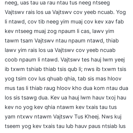
neeg, uas tau ua rau ntau tus neeg ntseeg
Vajtswv rais los ua Vajtswv cov yeeb ncuab. Yog
li ntawd, cov tib neeg yim muaj cov kev xav fab
kev ntseeg muaj zog npaum li cas, lawv yim
tawm tsam Vajtswv ntau npaum ntawd, thiab
lawv yim rais los ua Vajtswv cov yeeb ncuab
coob npaum li ntawd. Vajtswv tes hauj lwm yeej
ib txwm tshiab thiab tsis qub li; nws ib txwm tsis
yog tsim cov lus qhuab qhia, tab sis mas hloov
mus tas li thiab raug hloov kho dua kom ntau dua
los sis tsawg dua. Kev ua hauj lwm hauv txoj hau
kev no yog kev qhia ntawm kev txais tau tus
yam ntxwv ntawm Vajtswv Tus Kheej. Nws kuj
tseem yog kev txais tau lub hauv paus ntsiab lus