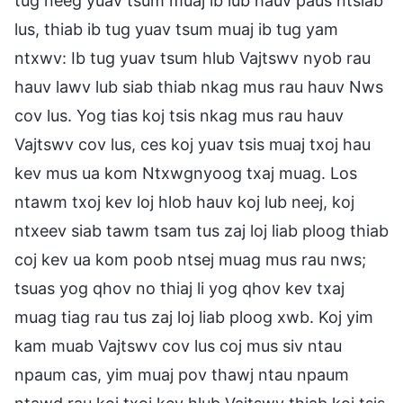
tug neeg yuav tsum muaj ib lub hauv paus ntsiab
lus, thiab ib tug yuav tsum muaj ib tug yam
ntxwv: Ib tug yuav tsum hlub Vajtswv nyob rau
hauv lawv lub siab thiab nkag mus rau hauv Nws
cov lus. Yog tias koj tsis nkag mus rau hauv
Vajtswv cov lus, ces koj yuav tsis muaj txoj hau
kev mus ua kom Ntxwgnyoog txaj muag. Los
ntawm txoj kev loj hlob hauv koj lub neej, koj
ntxeev siab tawm tsam tus zaj loj liab ploog thiab
coj kev ua kom poob ntsej muag mus rau nws;
tsuas yog qhov no thiaj li yog qhov kev txaj
muag tiag rau tus zaj loj liab ploog xwb. Koj yim
kam muab Vajtswv cov lus coj mus siv ntau
npaum cas, yim muaj pov thawj ntau npaum