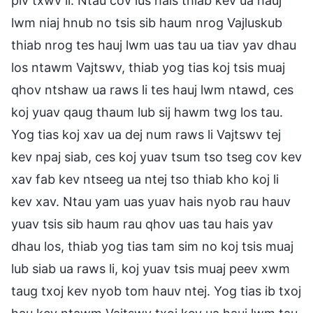
piv txwv li: Ntau cov lus hais thiab kev ua hauj
lwm niaj hnub no tsis sib haum nrog Vajluskub
thiab nrog tes hauj lwm uas tau ua tiav yav dhau
los ntawm Vajtswv, thiab yog tias koj tsis muaj
qhov ntshaw ua raws li tes hauj lwm ntawd, ces
koj yuav qaug thaum lub sij hawm twg los tau.
Yog tias koj xav ua dej num raws li Vajtswv tej
kev npaj siab, ces koj yuav tsum tso tseg cov kev
xav fab kev ntseeg ua ntej tso thiab kho koj li
kev xav. Ntau yam uas yuav hais nyob rau hauv
yuav tsis sib haum rau qhov uas tau hais yav
dhau los, thiab yog tias tam sim no koj tsis muaj
lub siab ua raws li, koj yuav tsis muaj peev xwm
taug txoj kev nyob tom hauv ntej. Yog tias ib txoj