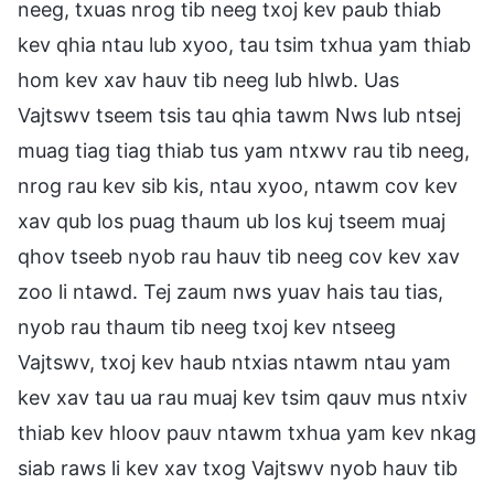
neeg, txuas nrog tib neeg txoj kev paub thiab
kev qhia ntau lub xyoo, tau tsim txhua yam thiab
hom kev xav hauv tib neeg lub hlwb. Uas
Vajtswv tseem tsis tau qhia tawm Nws lub ntsej
muag tiag tiag thiab tus yam ntxwv rau tib neeg,
nrog rau kev sib kis, ntau xyoo, ntawm cov kev
xav qub los puag thaum ub los kuj tseem muaj
qhov tseeb nyob rau hauv tib neeg cov kev xav
zoo li ntawd. Tej zaum nws yuav hais tau tias,
nyob rau thaum tib neeg txoj kev ntseeg
Vajtswv, txoj kev haub ntxias ntawm ntau yam
kev xav tau ua rau muaj kev tsim qauv mus ntxiv
thiab kev hloov pauv ntawm txhua yam kev nkag
siab raws li kev xav txog Vajtswv nyob hauv tib