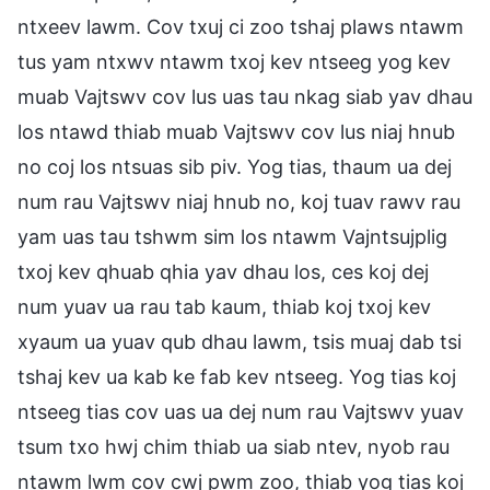
ntxeev lawm. Cov txuj ci zoo tshaj plaws ntawm
tus yam ntxwv ntawm txoj kev ntseeg yog kev
muab Vajtswv cov lus uas tau nkag siab yav dhau
los ntawd thiab muab Vajtswv cov lus niaj hnub
no coj los ntsuas sib piv. Yog tias, thaum ua dej
num rau Vajtswv niaj hnub no, koj tuav rawv rau
yam uas tau tshwm sim los ntawm Vajntsujplig
txoj kev qhuab qhia yav dhau los, ces koj dej
num yuav ua rau tab kaum, thiab koj txoj kev
xyaum ua yuav qub dhau lawm, tsis muaj dab tsi
tshaj kev ua kab ke fab kev ntseeg. Yog tias koj
ntseeg tias cov uas ua dej num rau Vajtswv yuav
tsum txo hwj chim thiab ua siab ntev, nyob rau
ntawm lwm cov cwj pwm zoo, thiab yog tias koj