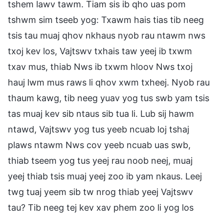
tshem lawv tawm. Tiam sis ib qho uas pom
tshwm sim tseeb yog: Txawm hais tias tib neeg
tsis tau muaj qhov nkhaus nyob rau ntawm nws
txoj kev los, Vajtswv txhais taw yeej ib txwm
txav mus, thiab Nws ib txwm hloov Nws txoj
hauj lwm mus raws li qhov xwm txheej. Nyob rau
thaum kawg, tib neeg yuav yog tus swb yam tsis
tas muaj kev sib ntaus sib tua li. Lub sij hawm
ntawd, Vajtswv yog tus yeeb ncuab loj tshaj
plaws ntawm Nws cov yeeb ncuab uas swb,
thiab tseem yog tus yeej rau noob neej, muaj
yeej thiab tsis muaj yeej zoo ib yam nkaus. Leej
twg tuaj yeem sib tw nrog thiab yeej Vajtswv
tau? Tib neeg tej kev xav phem zoo li yog los