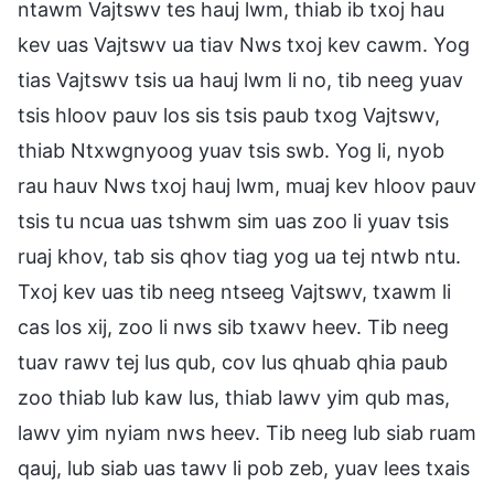
ntawm Vajtswv tes hauj lwm, thiab ib txoj hau
kev uas Vajtswv ua tiav Nws txoj kev cawm. Yog
tias Vajtswv tsis ua hauj lwm li no, tib neeg yuav
tsis hloov pauv los sis tsis paub txog Vajtswv,
thiab Ntxwgnyoog yuav tsis swb. Yog li, nyob
rau hauv Nws txoj hauj lwm, muaj kev hloov pauv
tsis tu ncua uas tshwm sim uas zoo li yuav tsis
ruaj khov, tab sis qhov tiag yog ua tej ntwb ntu.
Txoj kev uas tib neeg ntseeg Vajtswv, txawm li
cas los xij, zoo li nws sib txawv heev. Tib neeg
tuav rawv tej lus qub, cov lus qhuab qhia paub
zoo thiab lub kaw lus, thiab lawv yim qub mas,
lawv yim nyiam nws heev. Tib neeg lub siab ruam
qauj, lub siab uas tawv li pob zeb, yuav lees txais