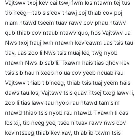
Vajtswv txoj kev cai tswj fwm los ntawm tej tus
tib neeg—tab sis cov thawj coj thiab cov poj
niam ntawd tseem tuav rawv cov phau ntawv
qub thiab cov ntaub ntawv qub, hos Vajtswv ua
Nws txoj hauj lwm ntawm kev cawm uas tsis tau
tiav, uas zoo li Nws tsis muaj leej twg nyob
ntawm Nws ib sab li. Txawm hais tias qhov kev
tsis sib haum xeeb no ua cov yeeb ncuab rau
Vajtswv thiab tib neeg, thiab tsis tuaj yeem hais
daws tau los, Vajtswv tsis quav ntsej txog lawv li,
zoo li tias lawv tau nyob rau ntawd tam sim
ntawd thiab tsis nyob rau ntawd. Txawm li cas
los xij, tib neeg yeej tseem tuav rawv nws cov
kev ntseeg thiab kev xav, thiab ib txwm tsis