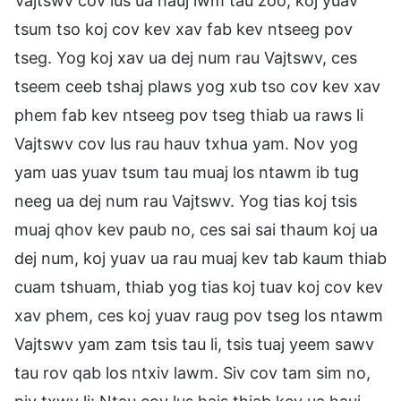
Vajtswv cov lus ua hauj lwm tau zoo, koj yuav
tsum tso koj cov kev xav fab kev ntseeg pov
tseg. Yog koj xav ua dej num rau Vajtswv, ces
tseem ceeb tshaj plaws yog xub tso cov kev xav
phem fab kev ntseeg pov tseg thiab ua raws li
Vajtswv cov lus rau hauv txhua yam. Nov yog
yam uas yuav tsum tau muaj los ntawm ib tug
neeg ua dej num rau Vajtswv. Yog tias koj tsis
muaj qhov kev paub no, ces sai sai thaum koj ua
dej num, koj yuav ua rau muaj kev tab kaum thiab
cuam tshuam, thiab yog tias koj tuav koj cov kev
xav phem, ces koj yuav raug pov tseg los ntawm
Vajtswv yam zam tsis tau li, tsis tuaj yeem sawv
tau rov qab los ntxiv lawm. Siv cov tam sim no,