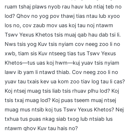
ruam tshaj plaws nyob rau hauv lub ntiaj teb no
lod? Qhov no yog pov thawj tias ntau lub xyoo
los no, cov zaub mov uas koj tau noj ntawm
Tswv Yexus Khetos tsis muaj qab hau dab tsi li.
Nws tsis yog Kuv tsis nyiam cov neeg zoo li no
xwb, tiam sis Kuv ntseeg tias tus Tswv Yexus
Khetos—tus uas koj hwm—kuj yuav tsis nyiam
lawv ib yam li ntawd thiab. Cov neeg zoo li no
yuav tau txais kev ua kom zoo tiav log tau li cas?
Koj ntsej muag tsis liab tsis rhuav plhu lod? Koj
tsis txaj muag lod? Koj puas tseem muaj ntsej
muag mus ntsib koj tus Tswv Yexus Khetos? Nej
txhua tus puas nkag siab txog lub ntsiab lus
ntawm qhov Kuv tau hais no?