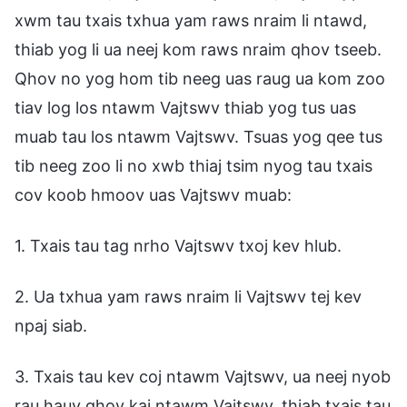
xwm tau txais txhua yam raws nraim li ntawd,
thiab yog li ua neej kom raws nraim qhov tseeb.
Qhov no yog hom tib neeg uas raug ua kom zoo
tiav log los ntawm Vajtswv thiab yog tus uas
muab tau los ntawm Vajtswv. Tsuas yog qee tus
tib neeg zoo li no xwb thiaj tsim nyog tau txais
cov koob hmoov uas Vajtswv muab:
1. Txais tau tag nrho Vajtswv txoj kev hlub.
2. Ua txhua yam raws nraim li Vajtswv tej kev
npaj siab.
3. Txais tau kev coj ntawm Vajtswv, ua neej nyob
rau hauv qhov kaj ntawm Vajtswv, thiab txais tau