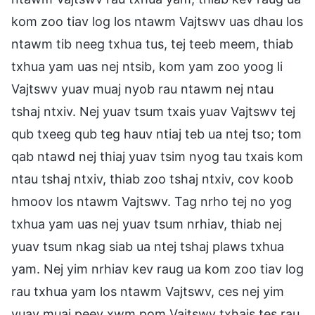
kom zoo tiav log los ntawm Vajtswv uas dhau los
ntawm tib neeg txhua tus, tej teeb meem, thiab
txhua yam uas nej ntsib, kom yam zoo yoog li
Vajtswv yuav muaj nyob rau ntawm nej ntau
tshaj ntxiv. Nej yuav tsum txais yuav Vajtswv tej
qub txeeg qub teg hauv ntiaj teb ua ntej tso; tom
qab ntawd nej thiaj yuav tsim nyog tau txais kom
ntau tshaj ntxiv, thiab zoo tshaj ntxiv, cov koob
hmoov los ntawm Vajtswv. Tag nrho tej no yog
txhua yam uas nej yuav tsum nrhiav, thiab nej
yuav tsum nkag siab ua ntej tshaj plaws txhua
yam. Nej yim nrhiav kev raug ua kom zoo tiav log
rau txhua yam los ntawm Vajtswv, ces nej yim
yuav muaj peev xwm pom Vajtswv txhais tes rau