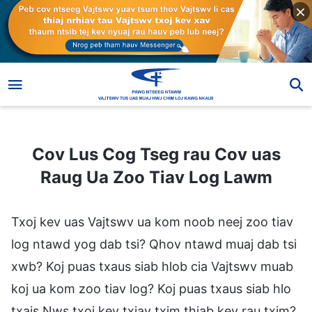
Cov Lus Cog Tseg rau Cov uas Raug Ua Zoo Tiav Log Lawm
Cov Lus Cog Tseg rau Cov uas
Raug Ua Zoo Tiav Log Lawm
Txoj kev uas Vajtswv ua kom noob neej zoo tiav
log ntawd yog dab tsi? Qhov ntawd muaj dab tsi
xwb? Koj puas txaus siab hlob cia Vajtswv muab
koj ua kom zoo tiav log? Koj puas txaus siab hlo
txais Nws txoj kev txiav txim thiab kev rau txim?