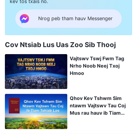
kev tos txais no.
Nrog peb tham hauv Messenger
Cov Ntsiab Lus Uas Zoo Sib Thooj
Vajtswv Tswj Fwm Tag
Nrho Noob Neej Txoj
Hmoo
Qhov Kev Tshwm Sim
ntawm Vajtswv Tau Coj
Mus rau hauv ib Tiam
Tshiab Lawm