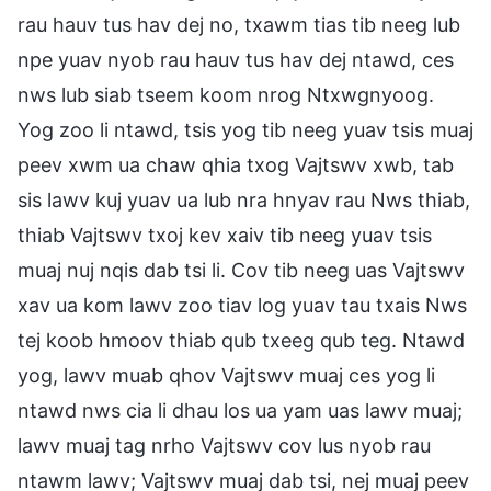
rau hauv tus hav dej no, txawm tias tib neeg lub
npe yuav nyob rau hauv tus hav dej ntawd, ces
nws lub siab tseem koom nrog Ntxwgnyoog.
Yog zoo li ntawd, tsis yog tib neeg yuav tsis muaj
peev xwm ua chaw qhia txog Vajtswv xwb, tab
sis lawv kuj yuav ua lub nra hnyav rau Nws thiab,
thiab Vajtswv txoj kev xaiv tib neeg yuav tsis
muaj nuj nqis dab tsi li. Cov tib neeg uas Vajtswv
xav ua kom lawv zoo tiav log yuav tau txais Nws
tej koob hmoov thiab qub txeeg qub teg. Ntawd
yog, lawv muab qhov Vajtswv muaj ces yog li
ntawd nws cia li dhau los ua yam uas lawv muaj;
lawv muaj tag nrho Vajtswv cov lus nyob rau
ntawm lawv; Vajtswv muaj dab tsi, nej muaj peev