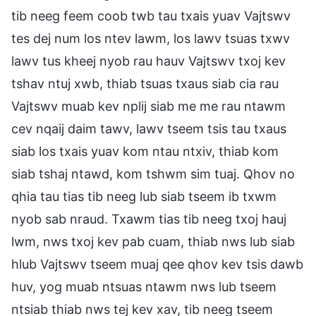
tib neeg feem coob twb tau txais yuav Vajtswv
tes dej num los ntev lawm, los lawv tsuas txwv
lawv tus kheej nyob rau hauv Vajtswv txoj kev
tshav ntuj xwb, thiab tsuas txaus siab cia rau
Vajtswv muab kev nplij siab me me rau ntawm
cev nqaij daim tawv, lawv tseem tsis tau txaus
siab los txais yuav kom ntau ntxiv, thiab kom
siab tshaj ntawd, kom tshwm sim tuaj. Qhov no
qhia tau tias tib neeg lub siab tseem ib txwm
nyob sab nraud. Txawm tias tib neeg txoj hauj
lwm, nws txoj kev pab cuam, thiab nws lub siab
hlub Vajtswv tseem muaj qee qhov kev tsis dawb
huv, yog muab ntsuas ntawm nws lub tseem
ntsiab thiab nws tej kev xav, tib neeg tseem