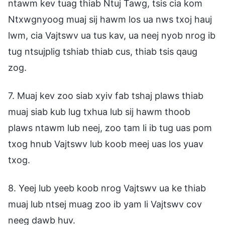
ntawm kev tuag thiab Ntuj Tawg, tsis cia kom
Ntxwgnyoog muaj sij hawm los ua nws txoj hauj
lwm, cia Vajtswv ua tus kav, ua neej nyob nrog ib
tug ntsujplig tshiab thiab cus, thiab tsis qaug
zog.
7. Muaj kev zoo siab xyiv fab tshaj plaws thiab
muaj siab kub lug txhua lub sij hawm thoob
plaws ntawm lub neej, zoo tam li ib tug uas pom
txog hnub Vajtswv lub koob meej uas los yuav
txog.
8. Yeej lub yeeb koob nrog Vajtswv ua ke thiab
muaj lub ntsej muag zoo ib yam li Vajtswv cov
neeg dawb huv.