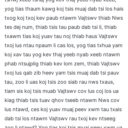
yog tias thaum kawg koj tsis muaj dab tsi los hais
txog koj txoj kev paub ntawm Vajtswv thiab Nws
tes dej num, thiab tsis tau paub dab tsi li, thiab
txawm tias koj yuav tau noj thiab haus Vajtswv
txoj lus ntau npaum li cas los, yog tias txhua yam
koj xav tau yog kev thaj yeeb nyab xeeb ntawm
phab ntsujplig thiab kev lom zem, thiab Vajtswv
txoj lus qab zib heev yam tsis muaj dab tsi pauv
tau, zoo li uas koj tsis zoo siab rau nws txaus,
tiam sis koj tsis muab Vajtswv cov lus coj los ua
kiag thiab tsis tuav qhov tseeb ntawm Nws cov
lus ntawd, ces koj yuav muaj peev xwm tau txais
dab tsi los ntawm Vajtswv rau txoj kev ntseeg
zoo li ntawd? Yog tias koj tsis muaj peev xwm ua