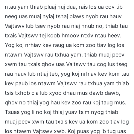
ntau yam thiab pluaj nuj dua, rais los ua cov tib
neeg uas muaj nyiaj tshaj plaws nyob rau hauv
Vajtswv lub tsev nyob rau niaj hnub no, thiab tau
txais Vajtswv tej koob hmoov ntxiv ntau heev.
Yog koj nrhiav kev raug ua kom zoo tiav log los
ntawm Vajtswv rau txhua yam, thiab muaj peev
xwm tau txais qhov uas Vajtswv tau cog lus tseg
rau hauv lub ntiaj teb, yog koj nrhiav kev kom tau
kev paub los ntawm Vajtswv rau txhua yam thiab
tsis txhob cia lub xyoo dhau mus dawb dawb,
qhov no thiaj yog hau kev zoo rau koj taug mus.
Tsuas yog li no koj thiaj yuav tsim nyog thiab
muaj peev xwm tau txais kev ua kom zoo tiav log
los ntawm Vajtswv xwb. Koj puas yog ib tug uas