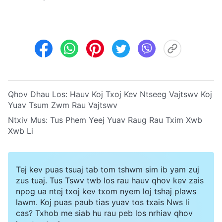
Qhov Dhau Los:
Hauv Koj Txoj Kev Ntseeg Vajtswv Koj
Yuav Tsum Zwm Rau Vajtswv
Ntxiv Mus:
Tus Phem Yeej Yuav Raug Rau Txim Xwb
Xwb Li
Tej kev puas tsuaj tab tom tshwm sim ib yam zuj
zus tuaj. Tus Tswv twb los rau hauv qhov kev zais
npog ua ntej txoj kev txom nyem loj tshaj plaws
lawm. Koj puas paub tias yuav tos txais Nws li
cas? Txhob me siab hu rau peb los nrhiav qhov