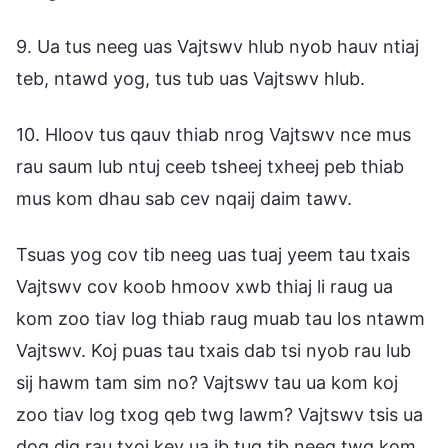
9. Ua tus neeg uas Vajtswv hlub nyob hauv ntiaj
teb, ntawd yog, tus tub uas Vajtswv hlub.
10. Hloov tus qauv thiab nrog Vajtswv nce mus
rau saum lub ntuj ceeb tsheej txheej peb thiab
mus kom dhau sab cev nqaij daim tawv.
Tsuas yog cov tib neeg uas tuaj yeem tau txais
Vajtswv cov koob hmoov xwb thiaj li raug ua
kom zoo tiav log thiab raug muab tau los ntawm
Vajtswv. Koj puas tau txais dab tsi nyob rau lub
sij hawm tam sim no? Vajtswv tau ua kom koj
zoo tiav log txog qeb twg lawm? Vajtswv tsis ua
dog dig rau txoj kev ua ib tug tib neeg twg kom