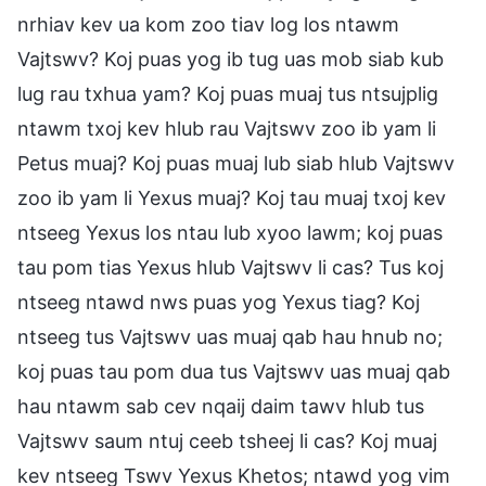
nrhiav kev ua kom zoo tiav log los ntawm
Vajtswv? Koj puas yog ib tug uas mob siab kub
lug rau txhua yam? Koj puas muaj tus ntsujplig
ntawm txoj kev hlub rau Vajtswv zoo ib yam li
Petus muaj? Koj puas muaj lub siab hlub Vajtswv
zoo ib yam li Yexus muaj? Koj tau muaj txoj kev
ntseeg Yexus los ntau lub xyoo lawm; koj puas
tau pom tias Yexus hlub Vajtswv li cas? Tus koj
ntseeg ntawd nws puas yog Yexus tiag? Koj
ntseeg tus Vajtswv uas muaj qab hau hnub no;
koj puas tau pom dua tus Vajtswv uas muaj qab
hau ntawm sab cev nqaij daim tawv hlub tus
Vajtswv saum ntuj ceeb tsheej li cas? Koj muaj
kev ntseeg Tswv Yexus Khetos; ntawd yog vim