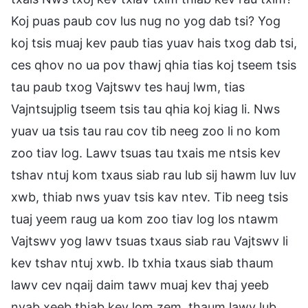
Koj puas paub cov lus nug no yog dab tsi? Yog
koj tsis muaj kev paub tias yuav hais txog dab tsi,
ces qhov no ua pov thawj qhia tias koj tseem tsis
tau paub txog Vajtswv tes hauj lwm, tias
Vajntsujplig tseem tsis tau qhia koj kiag li. Nws
yuav ua tsis tau rau cov tib neeg zoo li no kom
zoo tiav log. Lawv tsuas tau txais me ntsis kev
tshav ntuj kom txaus siab rau lub sij hawm luv luv
xwb, thiab nws yuav tsis kav ntev. Tib neeg tsis
tuaj yeem raug ua kom zoo tiav log los ntawm
Vajtswv yog lawv tsuas txaus siab rau Vajtswv li
kev tshav ntuj xwb. Ib txhia txaus siab thaum
lawv cev nqaij daim tawv muaj kev thaj yeeb
nyab xeeb thiab kev lom zem, thaum lawv lub