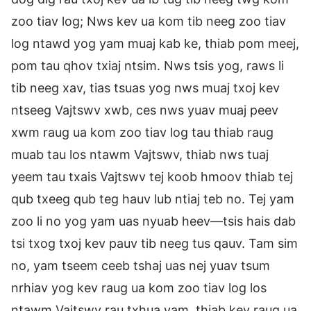
zoo tiav log; Nws kev ua kom tib neeg zoo tiav
log ntawd yog yam muaj kab ke, thiab pom meej,
pom tau qhov txiaj ntsim. Nws tsis yog, raws li
tib neeg xav, tias tsuas yog nws muaj txoj kev
ntseeg Vajtswv xwb, ces nws yuav muaj peev
xwm raug ua kom zoo tiav log tau thiab raug
muab tau los ntawm Vajtswv, thiab nws tuaj
yeem tau txais Vajtswv tej koob hmoov thiab tej
qub txeeg qub teg hauv lub ntiaj teb no. Tej yam
zoo li no yog yam uas nyuab heev—tsis hais dab
tsi txog txoj kev pauv tib neeg tus qauv. Tam sim
no, yam tseem ceeb tshaj uas nej yuav tsum
nrhiav yog kev raug ua kom zoo tiav log los
ntawm Vajtswv rau txhua yam, thiab kev raug ua