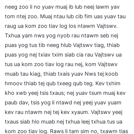
neeg zoo li no yuav muaj ib lub neej lawm yav
tom ntej zoo. Muaj ntau lub cib fim uas yuav tau
raug ua kom zoo tiav log los ntawm Vajtswv.
Txhua yam nws yog nyob rau ntawm seb nej
puas yog tus tib neeg hlub Vajtswv tiag, thiab
puas yog nej txiav txim siab cia rau Vajtswv ua
tus ua kom zoo tiav log rau nej, kom Vajtswv
muab tau kiag, thiab txais yuav Nws tej koob
hmoov thiab tej qub txeeg qub teg. Kev txhim
kho xwb yeej tsis txaus; nej yuav tsum muaj kev
paub dav, tsis yog li ntawd nej yeej yuav yuam
kev rau ntawm nej tej kev xyaum. Vajtswv yeej
txaus siab hlo muab nej txhua leej txhua tus ua
kom zoo tiav log. Raws li tam sim no, txawm tias