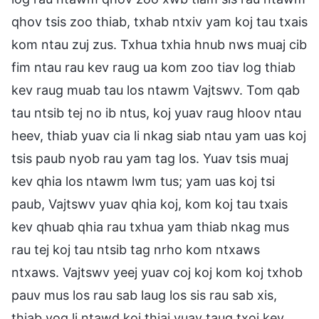
qhov tsis zoo thiab, txhab ntxiv yam koj tau txais
kom ntau zuj zus. Txhua txhia hnub nws muaj cib
fim ntau rau kev raug ua kom zoo tiav log thiab
kev raug muab tau los ntawm Vajtswv. Tom qab
tau ntsib tej no ib ntus, koj yuav raug hloov ntau
heev, thiab yuav cia li nkag siab ntau yam uas koj
tsis paub nyob rau yam tag los. Yuav tsis muaj
kev qhia los ntawm lwm tus; yam uas koj tsi
paub, Vajtswv yuav qhia koj, kom koj tau txais
kev qhuab qhia rau txhua yam thiab nkag mus
rau tej koj tau ntsib tag nrho kom ntxaws
ntxaws. Vajtswv yeej yuav coj koj kom koj txhob
pauv mus los rau sab laug los sis rau sab xis,
thiab yog li ntawd koj thiaj yuav taug txoj kev