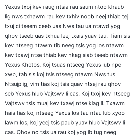
Yexus txoj kev raug ntsia rau saum ntoo khaub
lig nws txhawm rau kev txhiv noob neej thiab tej
txuj ci tseem ceeb uas Nws tau ua ntawd yog
qhov tseeb uas txhua leej txais yuav tau. Tiam sis
kev ntseeg ntawm tib neeg tsis yog los ntawm
kev txawj ntse thiab kev nkag siab tseeb ntawm
Yexus Khetos. Koj tsuas ntseeg Yexus lub npe
xwb, tab sis koj tsis ntseeg ntawm Nws tus
Ntsujplig, vim tias koj tsis quav ntsej rau qhov
seb Yexus hlub Vajtswv li cas. Koj txoj kev ntseeg
Vajtswv tsis muaj kev txawj ntse kiag li. Txawm
hais tias koj ntseeg Yexus los tau ntau lub xyoo
lawm los, koj yeej tsis paub yuav hlub Vajtswv li
cas. Qhov no tsis ua rau koj yog ib tug neeg