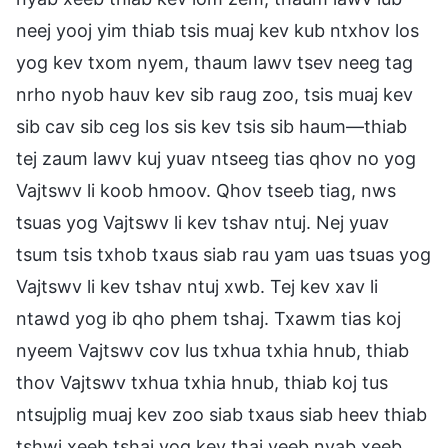
neej yooj yim thiab tsis muaj kev kub ntxhov los
yog kev txom nyem, thaum lawv tsev neeg tag
nrho nyob hauv kev sib raug zoo, tsis muaj kev
sib cav sib ceg los sis kev tsis sib haum—thiab
tej zaum lawv kuj yuav ntseeg tias qhov no yog
Vajtswv li koob hmoov. Qhov tseeb tiag, nws
tsuas yog Vajtswv li kev tshav ntuj. Nej yuav
tsum tsis txhob txaus siab rau yam uas tsuas yog
Vajtswv li kev tshav ntuj xwb. Tej kev xav li
ntawd yog ib qho phem tshaj. Txawm tias koj
nyeem Vajtswv cov lus txhua txhia hnub, thiab
thov Vajtswv txhua txhia hnub, thiab koj tus
ntsujplig muaj kev zoo siab txaus siab heev thiab
tshwj xeeb tshaj yog kev thaj yeeb nyab xeeb,