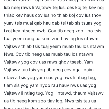
lub neej raws li Vajtswv tej lus, ces koj tej kev noj
thiab kev haus cov lus no thiab koj cov lus thov
yuav tsis muaj qab hau dab tsi tab sis tsuas yog
txoj kev ntseeg xwb. Cov tib neeg zoo li no tsis
tuaj yeem raug ua kom zoo tiav log los ntawm
Vajtswv thiab tsis tuaj yeem muab tau los ntawm
Nws. Cov tib neeg uas muab tau los ntawm
Vajtswv yog cov uas raws qhov tseeb. Yam
Vajtswv tau tsis yog tib neeg cev nqaij daim
ntawv, tsis yog yam uas yog nws li ntiag tug,
tiam sis yog yam nyob rau hauv nws uas yog
Vajtswv li ntiag tug. Yog li ntawd, thaum Vajtswv
ua tib neeg kom zoo tiav log, Nws tsis tau ua
kom zoo tiav log nyob rau ntawm lawv sab cev