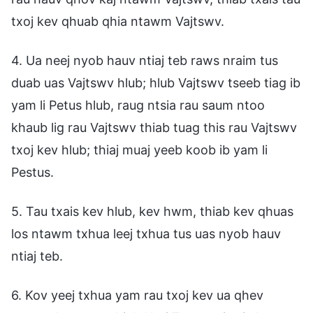
txoj kev qhuab qhia ntawm Vajtswv.
4. Ua neej nyob hauv ntiaj teb raws nraim tus
duab uas Vajtswv hlub; hlub Vajtswv tseeb tiag ib
yam li Petus hlub, raug ntsia rau saum ntoo
khaub lig rau Vajtswv thiab tuag this rau Vajtswv
txoj kev hlub; thiaj muaj yeeb koob ib yam li
Pestus.
5. Tau txais kev hlub, kev hwm, thiab kev qhuas
los ntawm txhua leej txhua tus uas nyob hauv
ntiaj teb.
6. Kov yeej txhua yam rau txoj kev ua qhev