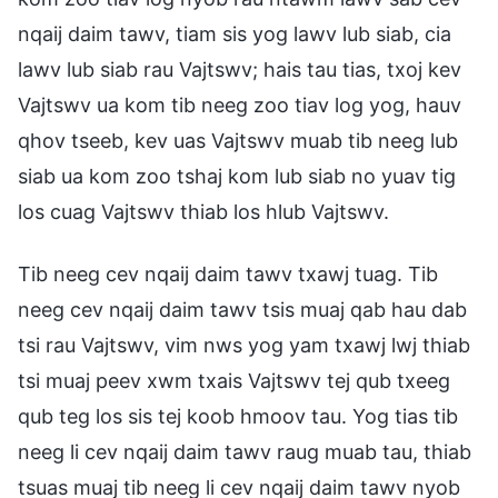
nqaij daim tawv, tiam sis yog lawv lub siab, cia
lawv lub siab rau Vajtswv; hais tau tias, txoj kev
Vajtswv ua kom tib neeg zoo tiav log yog, hauv
qhov tseeb, kev uas Vajtswv muab tib neeg lub
siab ua kom zoo tshaj kom lub siab no yuav tig
los cuag Vajtswv thiab los hlub Vajtswv.
Tib neeg cev nqaij daim tawv txawj tuag. Tib
neeg cev nqaij daim tawv tsis muaj qab hau dab
tsi rau Vajtswv, vim nws yog yam txawj lwj thiab
tsi muaj peev xwm txais Vajtswv tej qub txeeg
qub teg los sis tej koob hmoov tau. Yog tias tib
neeg li cev nqaij daim tawv raug muab tau, thiab
tsuas muaj tib neeg li cev nqaij daim tawv nyob