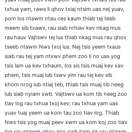
txhua yam, raws li qhov txiaj ntsim uas nej yuav,
pom los ntawm ntau ces kaum thiab tej teeb
meem sib txawv, rau siab nrhiav kev nkag mus
rau hauv Vajtswv tej lus thiab nkag mus rau qhov
tseeb ntawm Nws txoj lus. Nej tsis yeem txaus
siab rau tej yam ntxwv phem zoo li no uas yog
tsis lam ua kev txhaum, los sis tsis muaj kev xav
phem, tsis muaj lub tswv yim rau tej kev sib
khom nrog lub ntiaj teb, thiab tsis muaj tib neeg
lub siab nyiam xwb. Vajtswv ua kom tib neeg zoo
tiav log rau txhua txoj kev; rau txhua yam uas
yuav tuaj yeem ua kom tau zoo tiav log. Thiab
Nws tsis yog muaj peev xwm ua kom koj zoo tiav
log rau ntawm qhov zoo xwb tiam sis rau ntawm