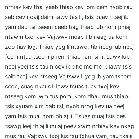
nrhiav kev thaj yeeb thiab kev lom zem nyob rau
sab cev nqaij daim tawv tas li, tsis quav ntsej ib
yam dab tsi tseem ceeb tiag thiab lub hom phiaj
ntawm txoj kev Vajtswv muab tib neeg ua kom
zoo tiav log. Thiab yog li ntawd, tib neeg lub neej
feem ntau tseem phem thiab liam sim. Lawv lub
neej yeej tsis tau hloov ib qho me me li; lawv tsis
saib txoj kev ntseeg Vajtswv li yog ib yam tseem
ceeb, cuag nkaus li lawv tsuas tuav txoj kev
ntseeg kom lwm tus pom, kom dhau mus thiab
tsis xyuam xim dab tsi, nyob nrog kev ua neej
yam tsis muaj hom phiaj li. Tsuas muaj tsis pes
tsawg leej thiaj li muaj peev xwm nrhiav kev nkag
mus rau Vajtswv txoj lus rau txhua yam, tau txais