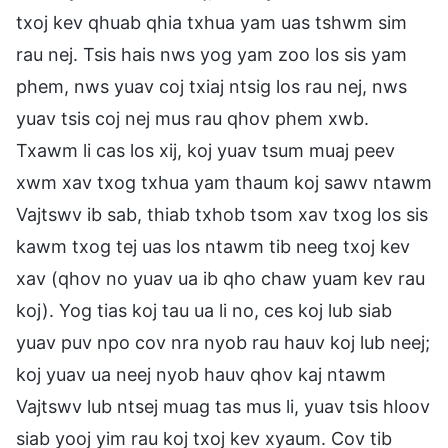
txoj kev qhuab qhia txhua yam uas tshwm sim
rau nej. Tsis hais nws yog yam zoo los sis yam
phem, nws yuav coj txiaj ntsig los rau nej, nws
yuav tsis coj nej mus rau qhov phem xwb.
Txawm li cas los xij, koj yuav tsum muaj peev
xwm xav txog txhua yam thaum koj sawv ntawm
Vajtswv ib sab, thiab txhob tsom xav txog los sis
kawm txog tej uas los ntawm tib neeg txoj kev
xav (qhov no yuav ua ib qho chaw yuam kev rau
koj). Yog tias koj tau ua li no, ces koj lub siab
yuav puv npo cov nra nyob rau hauv koj lub neej;
koj yuav ua neej nyob hauv qhov kaj ntawm
Vajtswv lub ntsej muag tas mus li, yuav tsis hloov
siab yooj yim rau koj txoj kev xyaum. Cov tib