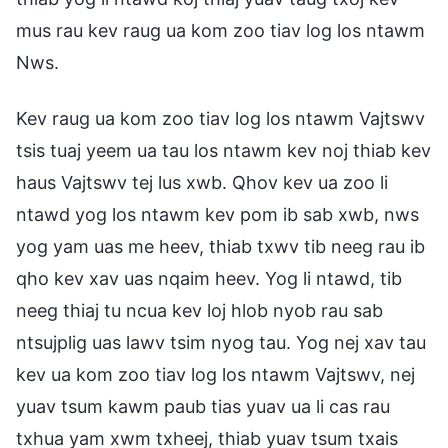
mus rau kev raug ua kom zoo tiav log los ntawm
Nws.
Kev raug ua kom zoo tiav log los ntawm Vajtswv
tsis tuaj yeem ua tau los ntawm kev noj thiab kev
haus Vajtswv tej lus xwb. Qhov kev ua zoo li
ntawd yog los ntawm kev pom ib sab xwb, nws
yog yam uas me heev, thiab txwv tib neeg rau ib
qho kev xav uas nqaim heev. Yog li ntawd, tib
neeg thiaj tu ncua kev loj hlob nyob rau sab
ntsujplig uas lawv tsim nyog tau. Yog nej xav tau
kev ua kom zoo tiav log los ntawm Vajtswv, nej
yuav tsum kawm paub tias yuav ua li cas rau
txhua yam xwm txheej, thiab yuav tsum txais