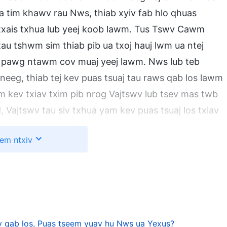
a tim khawv rau Nws, thiab xyiv fab hlo qhuas
txais txhua lub yeej koob lawm. Tus Tswv Cawm
u tshwm sim thiab pib ua txoj hauj lwm ua ntej
pab pawg ntawm cov muaj yeej lawm. Nws lub teb
neeg, thiab tej kev puas tsuaj tau raws qab los lawm
m kev txiav txim pib nrog Vajtswv lub tsev mas twb
, Vajtswv tau siv txhua yam kev puas tsuaj los txiav
ev puas tsuaj no pab los tshaj lub teb chaws txoj moo
em ntxiv
 dim ntawm txoj kev txhaum thiab ntawm
og Vajtswv siv tej kev puas tsuaj los rau txim
m no, los rhuav tshem txhua lub zog phem uas tawm
uas Vajtswv txoj hauj lwm ntawm kev txiav txim rau
Hwj Chim Loj Kawg Nkaus, tus Tswv Cawm tau
v txoj hauj lwm loj tshaj, thiab Nws tau ua rau nrov
 qab los, Puas tseem yuav hu Nws ua Yexus?