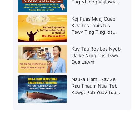
Tug Ntseeg Vajtswv
Yuav Tsum Tau Hloov
Siab Lees Txim Li Cas
Koj Puas Muaj Cuab
Es Thiaj Tau Vajtswv
Kav Tos Txais tus
Qhov Kev Tiv Thaiv?
Tswv Tiag Tiag los
Ntawm Kev Ntsia Rau
Saum Ntuj?
Kuv Tau Rov Los Nyob
Ua ke Nrog Tus Tswv
Dua Lawm
Nau-a Tiam Txav Ze
Rau Thaum Ntiaj Teb
Kawg: Peb Yuav Tsum
Nrhiav Vajtswv Qhov
Kev Tshwm Sim Li
Cas?