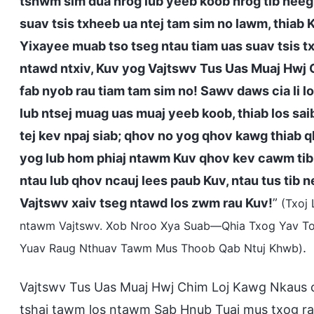
tshwm sim dua nrog lub yeeb koob nrog tib neeg
suav tsis txheeb ua ntej tam sim no lawm, thiab
Yixayee muab tso tseg ntau tiam uas suav tsis t
ntawd ntxiv, Kuv yog Vajtswv Tus Uas Muaj Hwj
fab nyob rau tiam tam sim no! Sawv daws cia li l
lub ntsej muag uas muaj yeeb koob, thiab los sa
tej kev npaj siab; qhov no yog qhov kawg thiab q
yog lub hom phiaj ntawm Kuv qhov kev cawm tib
ntau lub qhov ncauj lees paub Kuv, ntau tus tib 
Vajtswv xaiv tseg ntawd los zwm rau Kuv!
”
(Txoj
ntawm Vajtswv. Xob Nroo Xya Suab—Qhia Txog Yav To
.
Yuav Raug Nthuav Tawm Mus Thoob Qab Ntuj Khwb)
Vajtswv Tus Uas Muaj Hwj Chim Loj Kawg Nkaus cov 
tshaj tawm los ntawm Sab Hnub Tuaj mus txog ra