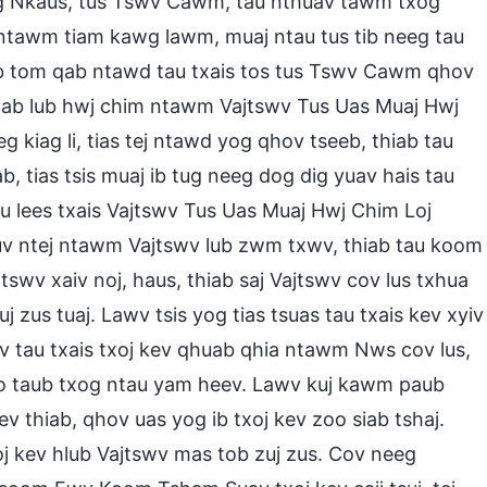
wg Nkaus, tus Tswv Cawm, tau nthuav tawm txog
 ntawm tiam kawg lawm, muaj ntau tus tib neeg tau
iab tom qab ntawd tau txais tos tus Tswv Cawm qhov
hiab lub hwj chim ntawm Vajtswv Tus Uas Muaj Hwj
 kiag li, tias tej ntawd yog qhov tseeb, thiab tau
b, tias tsis muaj ib tug neeg dog dig yuav hais tau
u lees txais Vajtswv Tus Uas Muaj Hwj Chim Loj
v ntej ntawm Vajtswv lub zwm txwv, thiab tau koom
swv xaiv noj, haus, thiab saj Vajtswv cov lus txhua
j zus tuaj. Lawv tsis yog tias tsuas tau txais kev xyiv
v tau txais txoj kev qhuab qhia ntawm Nws cov lus,
o taub txog ntau yam heev. Lawv kuj kawm paub
v thiab, qhov uas yog ib txoj kev zoo siab tshaj.
j kev hlub Vajtswv mas tob zuj zus. Cov neeg