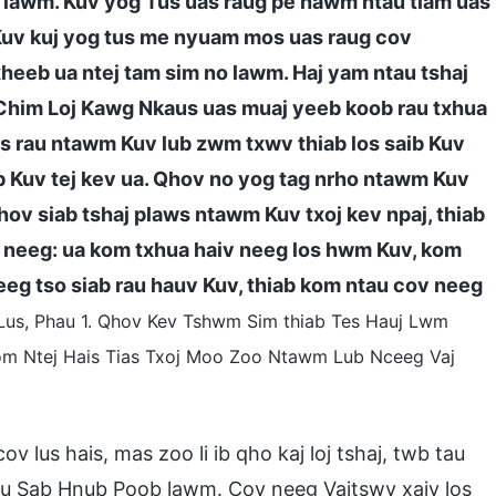
 lawm. Kuv yog Tus uas raug pe hawm ntau tiam uas
 Kuv kuj yog tus me nyuam mos uas raug cov
xheeb ua ntej tam sim no lawm. Haj yam ntau tshaj
 Chim Loj Kawg Nkaus uas muaj yeeb koob rau txhua
os rau ntawm Kuv lub zwm txwv thiab los saib Kuv
ib Kuv tej kev ua. Qhov no yog tag nrho ntawm Kuv
hov siab tshaj plaws ntawm Kuv txoj kev npaj, thiab
 neeg: ua kom txhua haiv neeg los hwm Kuv, kom
neeg tso siab rau hauv Kuv, thiab kom ntau cov neeg
 Lus, Phau 1. Qhov Kev Tshwm Sim thiab Tes Hauj Lwm
m Ntej Hais Tias Txoj Moo Zoo Ntawm Lub Nceeg Vaj
lus hais, mas zoo li ib qho kaj loj tshaj, twb tau
u Sab Hnub Poob lawm. Cov neeg Vajtswv xaiv los