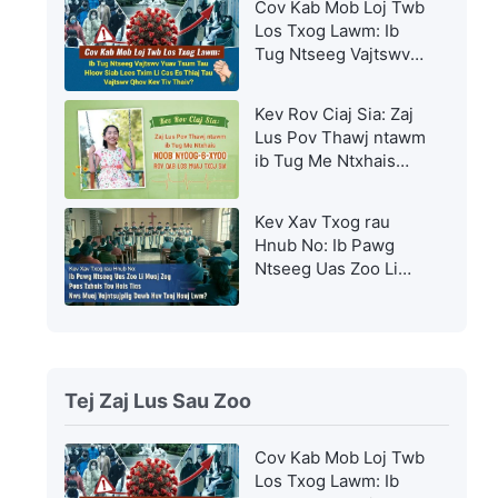
Cov Kab Mob Loj Twb
Los Txog Lawm: Ib
Tug Ntseeg Vajtswv
Yuav Tsum Tau Hloov
Siab Lees Txim Li Cas
Kev Rov Ciaj Sia: Zaj
Es Thiaj Tau Vajtswv
Lus Pov Thawj ntawm
Qhov Kev Tiv Thaiv?
ib Tug Me Ntxhais
Noob Nyoog-6-Xyoo
Rov Qab Los Muaj
Kev Xav Txog rau
Txoj Sia
Hnub No: Ib Pawg
Ntseeg Uas Zoo Li
Muaj Zog Puas Txhais
Tau Hais Tias Nws
Muaj Vajntsujplig
Dawb Huv Txoj Hauj
Lwm?
Tej Zaj Lus Sau Zoo
Cov Kab Mob Loj Twb
Los Txog Lawm: Ib