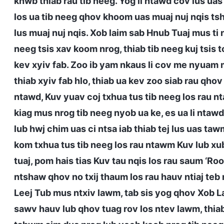
khwb thiab rau tib neeg. Yog li ntawd cov lus ua
los ua tib neeg qhov khoom uas muaj nuj nqis tsh
lus muaj nuj nqis. Xob laim sab Hnub Tuaj mus ti 
neeg tsis xav koom nrog, thiab tib neeg kuj tsis 
kev xyiv fab. Zoo ib yam nkaus li cov me nyuam m
thiab xyiv fab hlo, thiab ua kev zoo siab rau qh
ntawd, Kuv yuav coj txhua tus tib neeg los rau n
kiag mus nrog tib neeg nyob ua ke, es ua li ntaw
lub hwj chim uas ci ntsa iab thiab tej lus uas t
kom txhua tus tib neeg los rau ntawm Kuv lub xub
tuaj, pom hais tias Kuv tau nqis los rau saum ‘R
ntshaw qhov no txij thaum los rau hauv ntiaj teb 
Leej Tub mus ntxiv lawm, tab sis yog qhov Xob 
sawv hauv lub qhov tuag rov los ntev lawm, thia