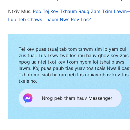
ncha thoob plaws lub ntiaj teb. Tab sis muaj nta
Ntxiv Mus:
Peb Tej Kev Txhaum Raug Zam Txim Lawm—
zaj loj liab ploog, Tsoom Fwv Koom Tsham Suav 
Lub Teb Chaws Thaum Nws Rov Los?
tsam Khetos lub zog hauv txoj kev ntseeg khi cia
tsum nqis los nyob rau saum ib tauv huab nyob rau
los nyob rau hauv lub cev nqaij daim tawv li Neeg 
Tej kev puas tsuaj tab tom tshwm sim ib yam zuj
tias ib qho twg uas tsis los nyob rau saum ib tauv
zus tuaj. Tus Tswv twb los rau hauv qhov kev zais
npog ua ntej txoj kev txom nyem loj tshaj plaws
Nws yog Neeg Leej Tub mas yog cuav, tias nws tsu
lawm. Koj puas paub tias yuav tos txais Nws li cas
yog tias lawv tsuas nrhiav thiab tshuaj xyuas tus V
Txhob me siab hu rau peb los nrhiav qhov kev tos
txais no.
xwb, los sis nrhiav thiab mloog Vajtswv lub suab 
Khetos txoj kev ntseeg, nias qees txiav txim, ra
Nrog peb tham hauv Messenger
Loj Kawg Nkaus qhov kev tshwm sim thiab txoj hau
tus Tswv, tab sis twb poob mus rau hauv tej kev 
lawm, thiab tsis paub xyov lawv yuav ciaj los yog 
Yexus tau tshwm sim los nyob rau hauv tus ntsu