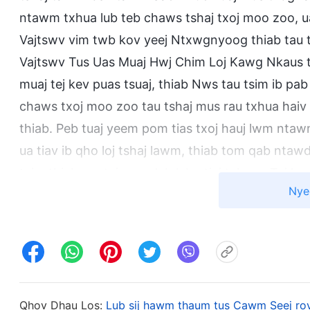
ntawm txhua lub teb chaws tshaj txoj moo zoo, u
Vajtswv vim twb kov yeej Ntxwgnyoog thiab tau 
Vajtswv Tus Uas Muaj Hwj Chim Loj Kawg Nkaus ta
muaj tej kev puas tsuaj, thiab Nws tau tsim ib 
chaws txoj moo zoo tau tshaj mus rau txhua haiv 
thiab. Peb tuaj yeem pom tias txoj hauj lwm ntaw
ua tiav ib qho loj tshaj lawm, thiab tom qab ntawd
txim thiab rau txim rau lub lub ntiaj teb no. Tej k
Nye
zoo tawm, los cawm ntau tus tib neeg ntxiv kom
Ntxwgnyoog lub zog. Lwm kis ntawm qhov no mas y
thiab muab ib qho xaus rau tiam tsaus ntuj, phe
tsam Vajtswv. Qhov no yog kev tawg paj txi txiv 
hauv tiam kawg yuav txi. Vajtswv Tus Uas Muaj 
nthuav tawm txog qhov tseeb ntau heev, tau ua tia
Qhov Dhau Los:
Lub sij hawm thaum tus Cawm Seej rov