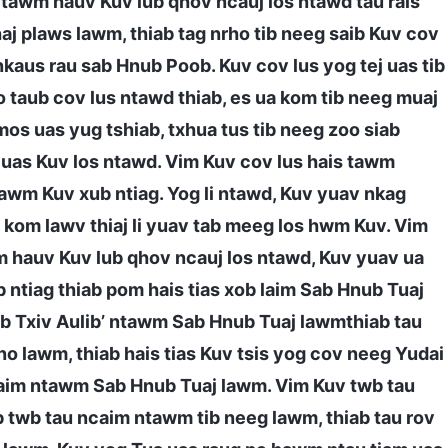
s tawm hauv Kuv lub qhov ncauj los ntawd tau rais
aj plaws lawm, thiab tag nrho tib neeg saib Kuv cov
nkaus rau sab Hnub Poob. Kuv cov lus yog tej uas tib
to taub cov lus ntawd thiab, es ua kom tib neeg muaj
os uas yug tshiab, txhua tus tib neeg zoo siab
ov uas Kuv los ntawd. Vim Kuv cov lus hais tawm
tawm Kuv xub ntiag. Yog li ntawd, Kuv yuav nkag
d kom lawv thiaj li yuav tab meeg los hwm Kuv. Vim
awm hauv Kuv lub qhov ncauj los ntawd, Kuv yuav ua
 ntiag thiab pom hais tias xob laim Sab Hnub Tuaj
oob Txiv Aulib’ ntawm Sab Hnub Tuaj lawmthiab tau
no lawm, thiab hais tias Kuv tsis yog cov neeg Yudai
Laim ntawm Sab Hnub Tuaj lawm. Vim Kuv twb tau
b twb tau ncaim ntawm tib neeg lawm, thiab tau rov