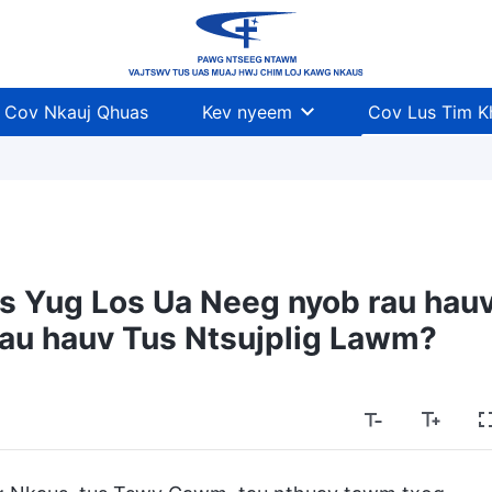
Cov Nkauj Qhuas
Kev nyeem
Cov Lus Tim 
os Yug Los Ua Neeg nyob rau hau
rau hauv Tus Ntsujplig Lawm?