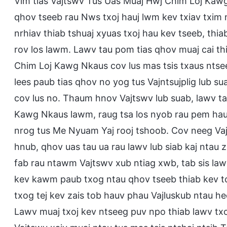
Vim tias Vajtswv Tus Uas Muaj Hwj Chim Loj Ka
qhov tseeb rau Nws txoj hauj lwm kev txiav txim
nrhiav thiab tshuaj xyuas txoj hau kev tseeb, th
rov los lawm. Lawv tau pom tias qhov muaj cai t
Chim Loj Kawg Nkaus cov lus mas tsis txaus ntseeg
lees paub tias qhov no yog tus Vajntsujplig lub sua
cov lus no. Thaum hnov Vajtswv lub suab, lawv ta
Kawg Nkaus lawm, raug tsa los nyob rau pem hau
nrog tus Me Nyuam Yaj rooj tshoob. Cov neeg Vajt
hnub, qhov uas tau ua rau lawv lub siab kaj ntau zu
fab rau ntawm Vajtswv xub ntiag xwb, tab sis law
kev kawm paub txog ntau qhov tseeb thiab kev t
txog tej kev zais tob hauv phau Vajluskub ntau hee
Lawv muaj txoj kev ntseeg puv npo thiab lawv txo