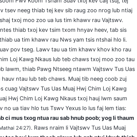
Tsoom Fwv Koom Tsham Suav txoj kev caij tsuj, tej
v tsev neeg thiab tej kev sib raug zoo nrog lub ntiaj
tshaj txoj moo zoo ua lus tim khawv rau Vajtswv.
es thiab txoj kev tsim txom hnyav heev, tab sis
hiab ua tim khawv rau Nws yam tsis ntshai hlo li.
 rhuav pov tseg. Lawv tau ua tim khawv khov kho rau
him Loj Kawg Nkaus lub teb chaws txoj moo zoo tau
 teb lawm, thiab Pawg Ntseeg ntawm Vajtswv Tus Uas
hauv ntau lub teb chaws. Muaj tib neeg coob zuj
 los cuag Vajtswv Tus Uas Muaj Hwj Chim Loj Kawg
uaj Hwj Chim Loj Kawg Nkaus txoj hauj lwm saum
o ua tiav hlo tus Tswv Yexus lo lus faj lem tias:
iab ci mus txog ntua rau sab hnub poob; yog li thaum
. Raws nraim li Vajtswv Tus Uas Muaj
Mathai 24:27)