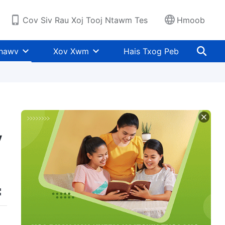
Cov Siv Rau Xoj Tooj Ntawm Tes
Hmoob
Khawv
Xov Xwm
Hais Txog Peb
v