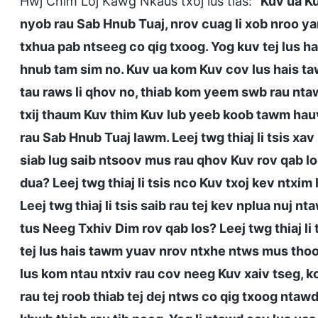
Hwj Chim Loj Kawg Nkaus txoj lus tias: “
Kuv ua Ku
nyob rau Sab Hnub Tuaj, nrov cuag li xob nroo yam
txhua pab ntseeg co qig txoog. Yog kuv tej lus ha
hnub tam sim no. Kuv ua kom Kuv cov lus hais ta
tau raws li qhov no, thiab kom yeem swb rau nt
txij thaum Kuv thim Kuv lub yeeb koob tawm hauv
rau Sab Hnub Tuaj lawm. Leej twg thiaj li tsis xav
siab lug saib ntsoov mus rau qhov Kuv rov qab l
dua? Leej twg thiaj li tsis nco Kuv txoj kev ntxim 
Leej twg thiaj li tsis saib rau tej kev nplua nuj 
tus Neeg Txhiv Dim rov qab los? Leej twg thiaj li
tej lus hais tawm yuav nrov ntxhe ntws mus thoob
lus kom ntau ntxiv rau cov neeg Kuv xaiv tseg, k
rau tej roob thiab tej dej ntws co qig txoog ntawd