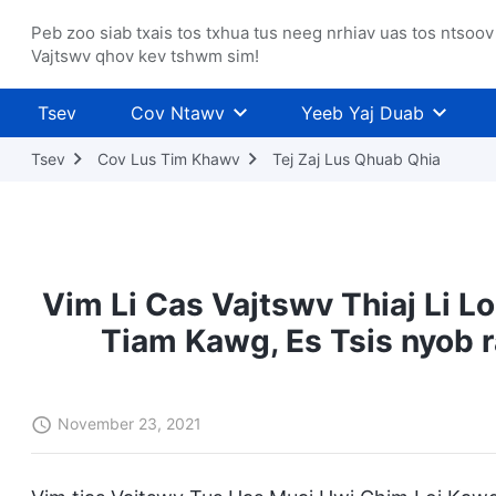
Peb zoo siab txais tos txhua tus neeg nrhiav uas tos ntsoov
Vajtswv qhov kev tshwm sim!
Tsev
Cov Ntawv
Yeeb Yaj Duab
Tsev
Cov Lus Tim Khawv
Tej Zaj Lus Qhuab Qhia
Vim Li Cas Vajtswv Thiaj Li L
Tiam Kawg, Es Tsis nyob 
November 23, 2021