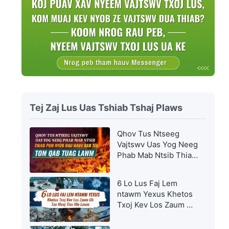
Tej Zaj Lus Uas Tshiab Tshaj Plaws
Qhov Tus Ntseeg
Vajtswv Uas Yog Neeg
Phab Mab Ntsib Thiab
Pom nyob rau hauv
Dab Teb Tom Qab
6 Lo Lus Faj Lem
Tuag Lawm
ntawm Yexus Khetos
Txoj Kev Los Zaum Ob
Tau Muaj Tiav Hlo
Lawm