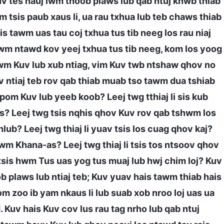
v tes hauj lwm thoob plaws lub qab ntuj khwb thiab
 tsis paub xaus li, ua rau txhua lub teb chaws thiab
is tawm uas tau coj txhua tus tib neeg los rau niaj
wm ntawd kov yeej txhua tus tib neeg, kom los yoog
awm Kuv lub xub ntiag, vim Kuv twb ntshaw qhov no
 ntiaj teb rov qab thiab muab tso tawm dua tshiab
 pom Kuv lub yeeb koob? Leej twg tthiaj li sis kub
os? Leej twg tsis nqhis qhov Kuv rov qab tshwm los
hlub? Leej twg thiaj li yuav tsis los cuag qhov kaj?
ntawm Khana-as? Leej twg thiaj li tsis tos ntsoov qhov
 tsis hwm Tus uas yog tus muaj lub hwj chim loj? Kuv
 plaws lub ntiaj teb; Kuv yuav hais tawm thiab hais
om zoo ib yam nkaus li lub suab xob nroo loj uas ua
. Kuv hais Kuv cov lus rau tag nrho lub qab ntuj