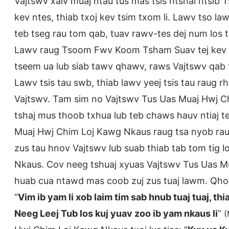
Vajtswv xaiv muaj ntau tus mas tsis ntshai ntsib 
kev ntes, thiab txoj kev tsim txom li. Lawv tso law
teb tseg rau tom qab, tuav rawv-tes dej num los 
Lawv raug Tsoom Fwv Koom Tsham Suav tej kev nt
tseem ua lub siab tawv qhawv, raws Vajtswv qab t
Lawv tsis tau swb, thiab lawv yeej tsis tau raug
Vajtswv. Tam sim no Vajtswv Tus Uas Muaj Hwj C
tshaj mus thoob txhua lub teb chaws hauv ntiaj
Muaj Hwj Chim Loj Kawg Nkaus raug tsa nyob rau 
zus tau hnov Vajtswv lub suab thiab tab tom tig
Nkaus. Cov neeg tshuaj xyuas Vajtswv Tus Uas M
huab cua ntawd mas coob zuj zus tuaj lawm. Qhov n
“
Vim ib yam li xob laim tim sab hnub tuaj tuaj, th
Neeg Leej Tub los kuj yuav zoo ib yam nkaus li
”
(