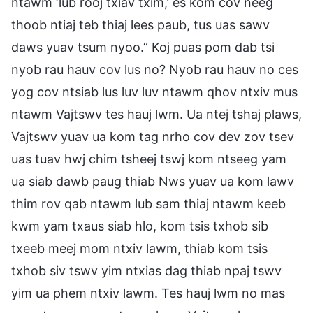
ntawm ‘lub rooj txiav txim,’ es kom cov neeg
thoob ntiaj teb thiaj lees paub, tus uas sawv
daws yuav tsum nyoo.” Koj puas pom dab tsi
nyob rau hauv cov lus no? Nyob rau hauv no ces
yog cov ntsiab lus luv luv ntawm qhov ntxiv mus
ntawm Vajtswv tes hauj lwm. Ua ntej tshaj plaws,
Vajtswv yuav ua kom tag nrho cov dev zov tsev
uas tuav hwj chim tsheej tswj kom ntseeg yam
ua siab dawb paug thiab Nws yuav ua kom lawv
thim rov qab ntawm lub sam thiaj ntawm keeb
kwm yam txaus siab hlo, kom tsis txhob sib
txeeb meej mom ntxiv lawm, thiab kom tsis
txhob siv tswv yim ntxias dag thiab npaj tswv
yim ua phem ntxiv lawm. Tes hauj lwm no mas