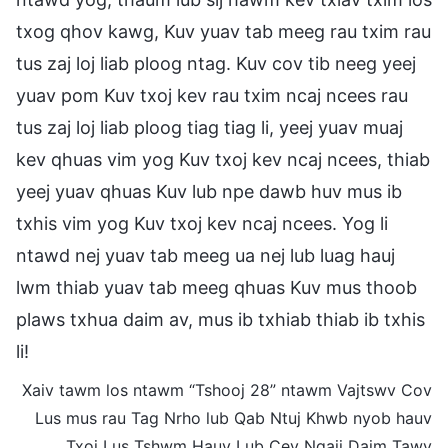
txog qhov kawg, Kuv yuav tab meeg rau txim rau
tus zaj loj liab ploog ntag. Kuv cov tib neeg yeej
yuav pom Kuv txoj kev rau txim ncaj ncees rau
tus zaj loj liab ploog tiag tiag li, yeej yuav muaj
kev qhuas vim yog Kuv txoj kev ncaj ncees, thiab
yeej yuav qhuas Kuv lub npe dawb huv mus ib
txhis vim yog Kuv txoj kev ncaj ncees. Yog li
ntawd nej yuav tab meeg ua nej lub luag hauj
lwm thiab yuav tab meeg qhuas Kuv mus thoob
plaws txhua daim av, mus ib txhiab thiab ib txhis
li!
Xaiv tawm los ntawm “Tshooj 28” ntawm Vajtswv Cov
Lus mus rau Tag Nrho lub Qab Ntuj Khwb nyob hauv
Txoj Lus Tshwm Hauv Lub Cev Nqaij Daim Tawv