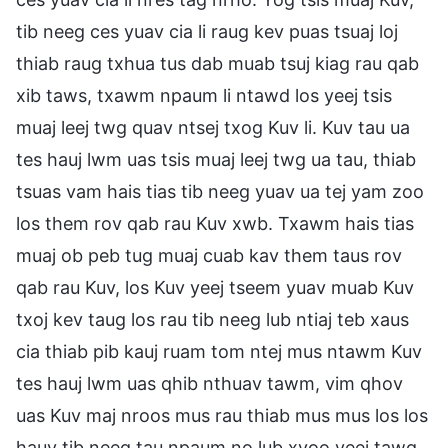
tib neeg ces yuav cia li raug kev puas tsuaj loj
thiab raug txhua tus dab muab tsuj kiag rau qab
xib taws, txawm npaum li ntawd los yeej tsis
muaj leej twg quav ntsej txog Kuv li. Kuv tau ua
tes hauj lwm uas tsis muaj leej twg ua tau, thiab
tsuas vam hais tias tib neeg yuav ua tej yam zoo
los them rov qab rau Kuv xwb. Txawm hais tias
muaj ob peb tug muaj cuab kav them taus rov
qab rau Kuv, los Kuv yeej tseem yuav muab Kuv
txoj kev taug los rau tib neeg lub ntiaj teb xaus
cia thiab pib kauj ruam tom ntej mus ntawm Kuv
tes hauj lwm uas qhib nthuav tawm, vim qhov
uas Kuv maj nroos mus rau thiab mus mus los los
hauv tib neeg tau npaum no lub xyoo yeej tawg