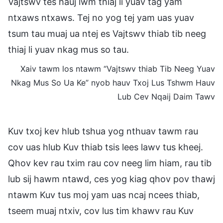
Vajtswv tes hauj lwm thiaj li yuav tag yam
ntxaws ntxaws. Tej no yog tej yam uas yuav
tsum tau muaj ua ntej es Vajtswv thiab tib neeg
thiaj li yuav nkag mus so tau.
Xaiv tawm los ntawm “Vajtswv thiab Tib Neeg Yuav
Nkag Mus So Ua Ke” nyob hauv Txoj Lus Tshwm Hauv
Lub Cev Nqaij Daim Tawv
Kuv txoj kev hlub tshua yog nthuav tawm rau
cov uas hlub Kuv thiab tsis lees lawv tus kheej.
Qhov kev rau txim rau cov neeg lim hiam, rau tib
lub sij hawm ntawd, ces yog kiag qhov pov thawj
ntawm Kuv tus moj yam uas ncaj ncees thiab,
tseem muaj ntxiv, cov lus tim khawv rau Kuv