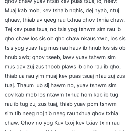
qhov chaw yuav ntsib kev puas tsuaj loj heev:
Muaj kab mob, kev tshaib nqhis, dej nyab, ntuj
qhuav, thiab av qeeg rau txhua qhov txhia chaw.
Tej kev puas tsuaj no tsis yog tshwm sim rau ib
qho chaw los sis ob qho chaw nkaus xwb, los sis
tsis yog yuav tag mus rau hauv ib hnub los sis ob
hnub xwb; qhov tseeb, lawv yuav tshwm sim
mus dav zuj zus thoob plaws ib qho rau ib qho,
thiab ua rau yim muaj kev puas tsuaj ntau zuj zus
tuaj. Thaum lub sij hawm no, yuav tshwm sim
cov kab mob los ntawm txhua hom kab ib tug
rau ib tug zuj zus tuaj, thiab yuav pom tshwm
sim tib neeg noj tib neeg rau txhua qhov txhia
chaw. Qhov no yog Kuv txoj kev txiav txim rau