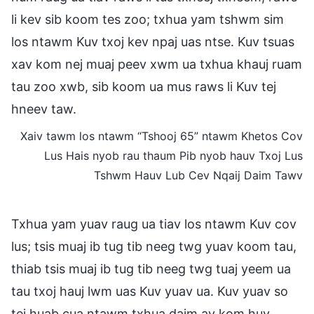
li kev sib koom tes zoo; txhua yam tshwm sim
los ntawm Kuv txoj kev npaj uas ntse. Kuv tsuas
xav kom nej muaj peev xwm ua txhua khauj ruam
tau zoo xwb, sib koom ua mus raws li Kuv tej
hneev taw.
Xaiv tawm los ntawm “Tshooj 65” ntawm Khetos Cov
Lus Hais nyob rau thaum Pib nyob hauv Txoj Lus
Tshwm Hauv Lub Cev Nqaij Daim Tawv
Txhua yam yuav raug ua tiav los ntawm Kuv cov
lus; tsis muaj ib tug tib neeg twg yuav koom tau,
thiab tsis muaj ib tug tib neeg twg tuaj yeem ua
tau txoj hauj lwm uas Kuv yuav ua. Kuv yuav so
tej huab cua ntawm txhua daim av kom huv