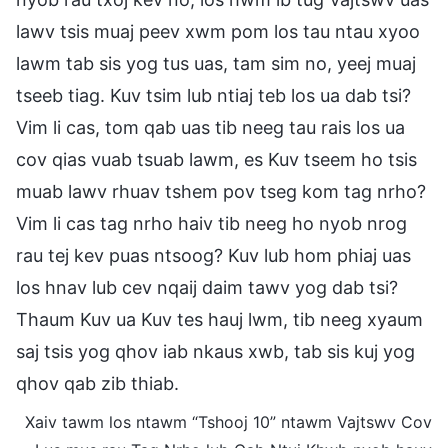
lawv tsis muaj peev xwm pom los tau ntau xyoo
lawm tab sis yog tus uas, tam sim no, yeej muaj
tseeb tiag. Kuv tsim lub ntiaj teb los ua dab tsi?
Vim li cas, tom qab uas tib neeg tau rais los ua
cov qias vuab tsuab lawm, es Kuv tseem ho tsis
muab lawv rhuav tshem pov tseg kom tag nrho?
Vim li cas tag nrho haiv tib neeg ho nyob nrog
rau tej kev puas ntsoog? Kuv lub hom phiaj uas
los hnav lub cev nqaij daim tawv yog dab tsi?
Thaum Kuv ua Kuv tes hauj lwm, tib neeg xyaum
saj tsis yog qhov iab nkaus xwb, tab sis kuj yog
qhov qab zib thiab.
Xaiv tawm los ntawm “Tshooj 10” ntawm Vajtswv Cov