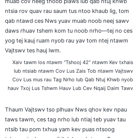
muab cov neeg thoob plaws lub qab ntuj khwb
ntsia rov quav rau saum tus ntoo khaub lig, tom
qab ntawd ces Nws yuav muab noob neej sawv
daws rhuav tshem kom tu noob nrho—tej no ces
yog tej kauj ruam nyob rau yav tom ntej ntawm
Vajtswv tes hauj lwm.
Xaiv tawm los ntawm “Tshooj 42” ntawm Kev txhais
lub ntsiab ntawm Cov Lus Zais Tob ntawm Vajtswv
Cov Lus mus rau Tag Nrho lub Qab Ntuj Khwb nyob
hauv Txoj Lus Tshwm Hauv Lub Cev Nqaij Daim Tawv
Thaum Vajtswv tso plhuav Nws qhov kev npau
taws tawm, ces tag nrho lub ntiaj teb yuav tau
ntsib tau pom txhua yam kev puas ntsoog