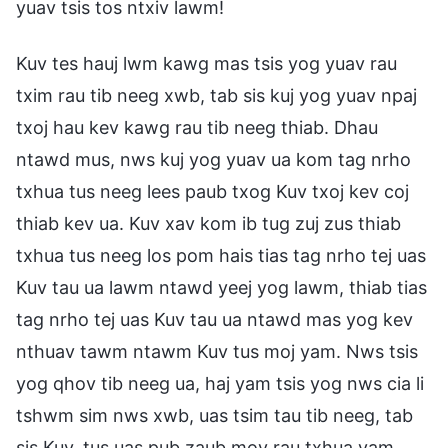
yuav tsis tos ntxiv lawm!
Kuv tes hauj lwm kawg mas tsis yog yuav rau
txim rau tib neeg xwb, tab sis kuj yog yuav npaj
txoj hau kev kawg rau tib neeg thiab. Dhau
ntawd mus, nws kuj yog yuav ua kom tag nrho
txhua tus neeg lees paub txog Kuv txoj kev coj
thiab kev ua. Kuv xav kom ib tug zuj zus thiab
txhua tus neeg los pom hais tias tag nrho tej uas
Kuv tau ua lawm ntawd yeej yog lawm, thiab tias
tag nrho tej uas Kuv tau ua ntawd mas yog kev
nthuav tawm ntawm Kuv tus moj yam. Nws tsis
yog qhov tib neeg ua, haj yam tsis yog nws cia li
tshwm sim nws xwb, uas tsim tau tib neeg, tab
sis Kuv, tus uas pub zaub mov rau txhua yam