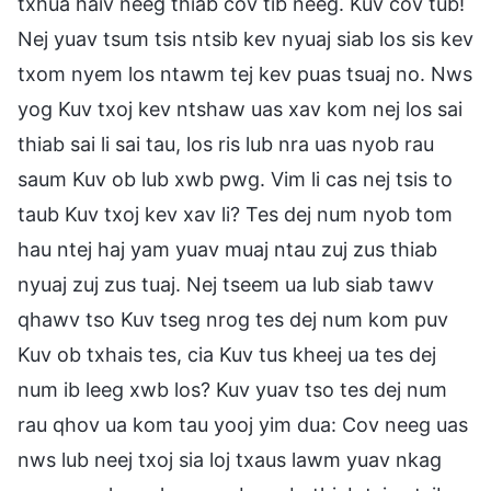
txhua haiv neeg thiab cov tib neeg. Kuv cov tub!
Nej yuav tsum tsis ntsib kev nyuaj siab los sis kev
txom nyem los ntawm tej kev puas tsuaj no. Nws
yog Kuv txoj kev ntshaw uas xav kom nej los sai
thiab sai li sai tau, los ris lub nra uas nyob rau
saum Kuv ob lub xwb pwg. Vim li cas nej tsis to
taub Kuv txoj kev xav li? Tes dej num nyob tom
hau ntej haj yam yuav muaj ntau zuj zus thiab
nyuaj zuj zus tuaj. Nej tseem ua lub siab tawv
qhawv tso Kuv tseg nrog tes dej num kom puv
Kuv ob txhais tes, cia Kuv tus kheej ua tes dej
num ib leeg xwb los? Kuv yuav tso tes dej num
rau qhov ua kom tau yooj yim dua: Cov neeg uas
nws lub neej txoj sia loj txaus lawm yuav nkag