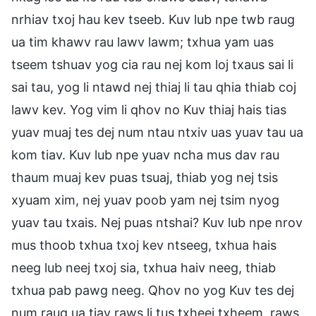
nrhiav txoj hau kev tseeb. Kuv lub npe twb raug
ua tim khawv rau lawv lawm; txhua yam uas
tseem tshuav yog cia rau nej kom loj txaus sai li
sai tau, yog li ntawd nej thiaj li tau qhia thiab coj
lawv kev. Yog vim li qhov no Kuv thiaj hais tias
yuav muaj tes dej num ntau ntxiv uas yuav tau ua
kom tiav. Kuv lub npe yuav ncha mus dav rau
thaum muaj kev puas tsuaj, thiab yog nej tsis
xyuam xim, nej yuav poob yam nej tsim nyog
yuav tau txais. Nej puas ntshai? Kuv lub npe nrov
mus thoob txhua txoj kev ntseeg, txhua hais
neeg lub neej txoj sia, txhua haiv neeg, thiab
txhua pab pawg neeg. Qhov no yog Kuv tes dej
num raug ua tiav raws li tus txheej txheem, raws