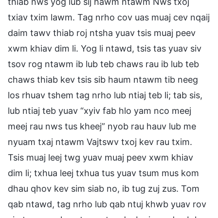
thiab nws yog lub sij hawm ntawm Nws txoj
txiav txim lawm. Tag nrho cov uas muaj cev nqaij
daim tawv thiab roj ntsha yuav tsis muaj peev
xwm khiav dim li. Yog li ntawd, tsis tas yuav siv
tsov rog ntawm ib lub teb chaws rau ib lub teb
chaws thiab kev tsis sib haum ntawm tib neeg
los rhuav tshem tag nrho lub ntiaj teb li; tab sis,
lub ntiaj teb yuav “xyiv fab hlo yam nco meej
meej rau nws tus kheej” nyob rau hauv lub me
nyuam txaj ntawm Vajtswv txoj kev rau txim.
Tsis muaj leej twg yuav muaj peev xwm khiav
dim li; txhua leej txhua tus yuav tsum mus kom
dhau qhov kev sim siab no, ib tug zuj zus. Tom
qab ntawd, tag nrho lub qab ntuj khwb yuav rov