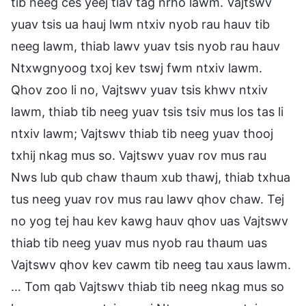
tib neeg ces yeej tiav tag nrho lawm. Vajtswv
yuav tsis ua hauj lwm ntxiv nyob rau hauv tib
neeg lawm, thiab lawv yuav tsis nyob rau hauv
Ntxwgnyoog txoj kev tswj fwm ntxiv lawm.
Qhov zoo li no, Vajtswv yuav tsis khwv ntxiv
lawm, thiab tib neeg yuav tsis tsiv mus los tas li
ntxiv lawm; Vajtswv thiab tib neeg yuav thooj
txhij nkag mus so. Vajtswv yuav rov mus rau
Nws lub qub chaw thaum xub thawj, thiab txhua
tus neeg yuav rov mus rau lawv qhov chaw. Tej
no yog tej hau kev kawg hauv qhov uas Vajtswv
thiab tib neeg yuav mus nyob rau thaum uas
Vajtswv qhov kev cawm tib neeg tau xaus lawm.
… Tom qab Vajtswv thiab tib neeg nkag mus so