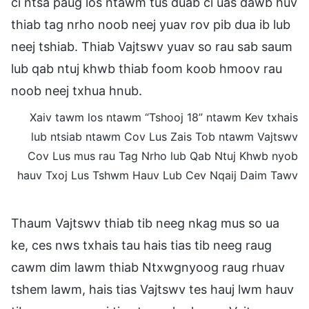
ci ntsa paug los ntawm tus duab ci uas dawb huv
thiab tag nrho noob neej yuav rov pib dua ib lub
neej tshiab. Thiab Vajtswv yuav so rau sab saum
lub qab ntuj khwb thiab foom koob hmoov rau
noob neej txhua hnub.
Xaiv tawm los ntawm “Tshooj 18” ntawm Kev txhais
lub ntsiab ntawm Cov Lus Zais Tob ntawm Vajtswv
Cov Lus mus rau Tag Nrho lub Qab Ntuj Khwb nyob
hauv Txoj Lus Tshwm Hauv Lub Cev Nqaij Daim Tawv
Thaum Vajtswv thiab tib neeg nkag mus so ua
ke, ces nws txhais tau hais tias tib neeg raug
cawm dim lawm thiab Ntxwgnyoog raug rhuav
tshem lawm, hais tias Vajtswv tes hauj lwm hauv