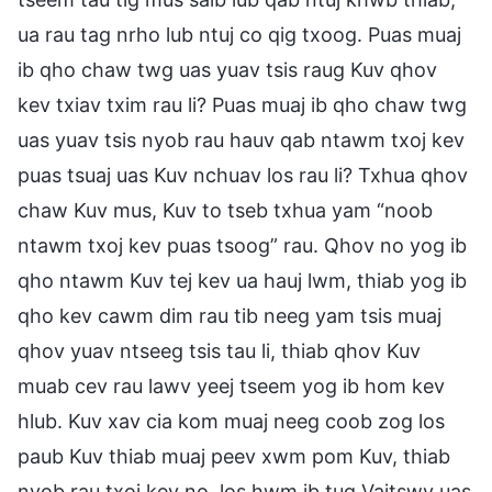
ua rau tag nrho lub ntuj co qig txoog. Puas muaj
ib qho chaw twg uas yuav tsis raug Kuv qhov
kev txiav txim rau li? Puas muaj ib qho chaw twg
uas yuav tsis nyob rau hauv qab ntawm txoj kev
puas tsuaj uas Kuv nchuav los rau li? Txhua qhov
chaw Kuv mus, Kuv to tseb txhua yam “noob
ntawm txoj kev puas tsoog” rau. Qhov no yog ib
qho ntawm Kuv tej kev ua hauj lwm, thiab yog ib
qho kev cawm dim rau tib neeg yam tsis muaj
qhov yuav ntseeg tsis tau li, thiab qhov Kuv
muab cev rau lawv yeej tseem yog ib hom kev
hlub. Kuv xav cia kom muaj neeg coob zog los
paub Kuv thiab muaj peev xwm pom Kuv, thiab
nyob rau txoj kev no, los hwm ib tug Vajtswv uas