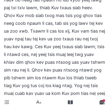
paj txi txiv lawm, thiab Kuv txaus siab heev.
Qhov Kuv mob siab txog mas tsis yog qhov tias
neeg coob npaum li cas, tab sis yog lawv tej kev
ua zoo xwb. Txawm li cas los xij, Kuv vam tias nej
yuav npaj tau tej kev ua zoo txaus rau nej txoj
hau kev kawg. Ces Kuv yeej txaus siab lawm; tsis
li ntawd ces, nej yeej tsis muaj leej twg yuav
khiav dim qhov kev puas ntsoog uas yuav tshwm
sim rau nej li. Qhov kev puas ntsoog ntawd yog
pib tshwm sim los ntawm Kuv los thiab tseeb
tiag Kuv yog tus coj los kiag ntag. Yog nej tsis
muaj cuab kav yuav ua kom Kuv pom tias nej yeej
zoo, ces nej yuav khiav tsis dim qhov kev puas
ntsoog ntawd kiag li.