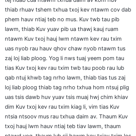
thiab rhuav tshem txhua txoj kev ntawm cov dab
phem hauv ntiaj teb no mus. Kuv twb tau pib
lawm, thiab Kuv yuav pib ua thawj kauj ruam
ntawm Kuv txoj hauj lwm ntawm kev rau txim
uas nyob rau hauv qhov chaw nyob ntawm tus
zaj loj liab ploog. Yog li nws tuaj yeem pom tau
tias Kuv txoj kev rau txim twb tau poob rau lub
qab ntuj khwb tag nrho lawm, thiab tias tus zaj
loj liab ploog thiab tag nrho txhua hom ntsuj plig
uas tsis dawb huv yuav tsis muaj hwj chim khiav
dim Kuv txoj kev rau txim kiag li, vim tias Kuv
ntsia ntsoov mus rau txhua daim av. Thaum Kuv
txoj hauj lwm hauv ntiaj teb tiav lawm, thaum
ntawd yog, thaum lub sij hawm kev txiav txim los