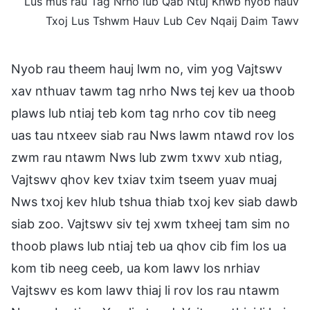
Lus mus rau Tag Nrho lub Qab Ntuj Khwb nyob hauv
Txoj Lus Tshwm Hauv Lub Cev Nqaij Daim Tawv
Nyob rau theem hauj lwm no, vim yog Vajtswv
xav nthuav tawm tag nrho Nws tej kev ua thoob
plaws lub ntiaj teb kom tag nrho cov tib neeg
uas tau ntxeev siab rau Nws lawm ntawd rov los
zwm rau ntawm Nws lub zwm txwv xub ntiag,
Vajtswv qhov kev txiav txim tseem yuav muaj
Nws txoj kev hlub tshua thiab txoj kev siab dawb
siab zoo. Vajtswv siv tej xwm txheej tam sim no
thoob plaws lub ntiaj teb ua qhov cib fim los ua
kom tib neeg ceeb, ua kom lawv los nrhiav
Vajtswv es kom lawv thiaj li rov los rau ntawm