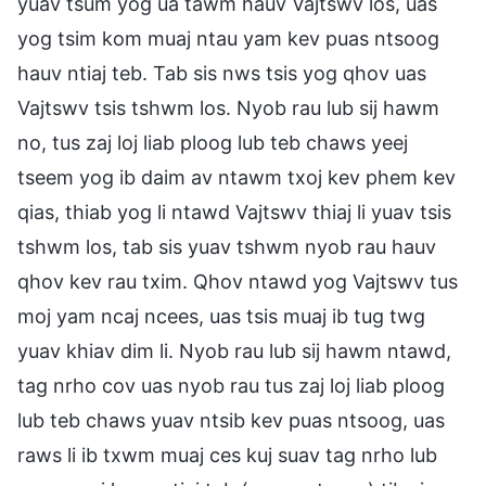
yuav tsum yog ua tawm hauv Vajtswv los, uas
yog tsim kom muaj ntau yam kev puas ntsoog
hauv ntiaj teb. Tab sis nws tsis yog qhov uas
Vajtswv tsis tshwm los. Nyob rau lub sij hawm
no, tus zaj loj liab ploog lub teb chaws yeej
tseem yog ib daim av ntawm txoj kev phem kev
qias, thiab yog li ntawd Vajtswv thiaj li yuav tsis
tshwm los, tab sis yuav tshwm nyob rau hauv
qhov kev rau txim. Qhov ntawd yog Vajtswv tus
moj yam ncaj ncees, uas tsis muaj ib tug twg
yuav khiav dim li. Nyob rau lub sij hawm ntawd,
tag nrho cov uas nyob rau tus zaj loj liab ploog
lub teb chaws yuav ntsib kev puas ntsoog, uas
raws li ib txwm muaj ces kuj suav tag nrho lub