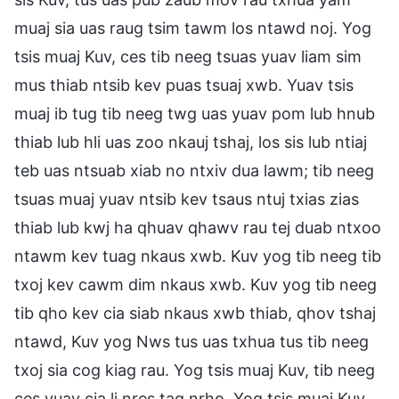
muaj sia uas raug tsim tawm los ntawd noj. Yog
tsis muaj Kuv, ces tib neeg tsuas yuav liam sim
mus thiab ntsib kev puas tsuaj xwb. Yuav tsis
muaj ib tug tib neeg twg uas yuav pom lub hnub
thiab lub hli uas zoo nkauj tshaj, los sis lub ntiaj
teb uas ntsuab xiab no ntxiv dua lawm; tib neeg
tsuas muaj yuav ntsib kev tsaus ntuj txias zias
thiab lub kwj ha qhuav qhawv rau tej duab ntxoo
ntawm kev tuag nkaus xwb. Kuv yog tib neeg tib
txoj kev cawm dim nkaus xwb. Kuv yog tib neeg
tib qho kev cia siab nkaus xwb thiab, qhov tshaj
ntawd, Kuv yog Nws tus uas txhua tus tib neeg
txoj sia cog kiag rau. Yog tsis muaj Kuv, tib neeg
ces yuav cia li nres tag nrho. Yog tsis muaj Kuv,