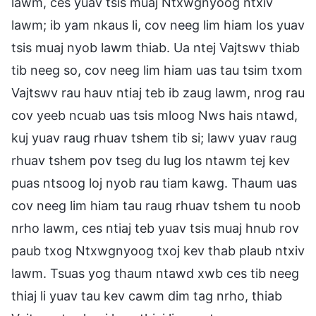
lawm, ces yuav tsis muaj Ntxwgnyoog ntxiv
lawm; ib yam nkaus li, cov neeg lim hiam los yuav
tsis muaj nyob lawm thiab. Ua ntej Vajtswv thiab
tib neeg so, cov neeg lim hiam uas tau tsim txom
Vajtswv rau hauv ntiaj teb ib zaug lawm, nrog rau
cov yeeb ncuab uas tsis mloog Nws hais ntawd,
kuj yuav raug rhuav tshem tib si; lawv yuav raug
rhuav tshem pov tseg du lug los ntawm tej kev
puas ntsoog loj nyob rau tiam kawg. Thaum uas
cov neeg lim hiam tau raug rhuav tshem tu noob
nrho lawm, ces ntiaj teb yuav tsis muaj hnub rov
paub txog Ntxwgnyoog txoj kev thab plaub ntxiv
lawm. Tsuas yog thaum ntawd xwb ces tib neeg
thiaj li yuav tau kev cawm dim tag nrho, thiab