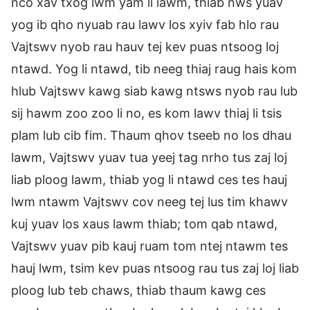
nco xav txog lwm yam li lawm, thiab nws yuav
yog ib qho nyuab rau lawv los xyiv fab hlo rau
Vajtswv nyob rau hauv tej kev puas ntsoog loj
ntawd. Yog li ntawd, tib neeg thiaj raug hais kom
hlub Vajtswv kawg siab kawg ntsws nyob rau lub
sij hawm zoo zoo li no, es kom lawv thiaj li tsis
plam lub cib fim. Thaum qhov tseeb no los dhau
lawm, Vajtswv yuav tua yeej tag nrho tus zaj loj
liab ploog lawm, thiab yog li ntawd ces tes hauj
lwm ntawm Vajtswv cov neeg tej lus tim khawv
kuj yuav los xaus lawm thiab; tom qab ntawd,
Vajtswv yuav pib kauj ruam tom ntej ntawm tes
hauj lwm, tsim kev puas ntsoog rau tus zaj loj liab
ploog lub teb chaws, thiab thaum kawg ces