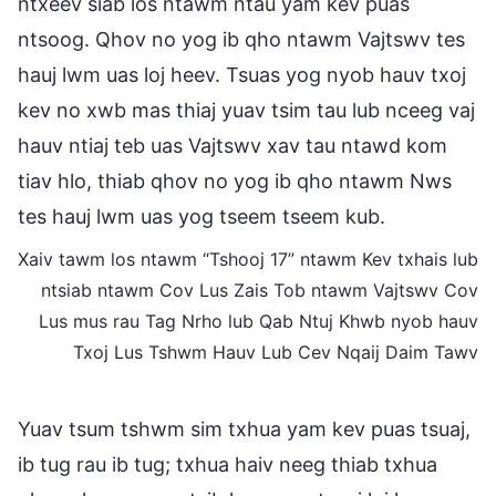
ntxeev siab los ntawm ntau yam kev puas
ntsoog. Qhov no yog ib qho ntawm Vajtswv tes
hauj lwm uas loj heev. Tsuas yog nyob hauv txoj
kev no xwb mas thiaj yuav tsim tau lub nceeg vaj
hauv ntiaj teb uas Vajtswv xav tau ntawd kom
tiav hlo, thiab qhov no yog ib qho ntawm Nws
tes hauj lwm uas yog tseem tseem kub.
Xaiv tawm los ntawm “Tshooj 17” ntawm Kev txhais lub
ntsiab ntawm Cov Lus Zais Tob ntawm Vajtswv Cov
Lus mus rau Tag Nrho lub Qab Ntuj Khwb nyob hauv
Txoj Lus Tshwm Hauv Lub Cev Nqaij Daim Tawv
Yuav tsum tshwm sim txhua yam kev puas tsuaj,
ib tug rau ib tug; txhua haiv neeg thiab txhua