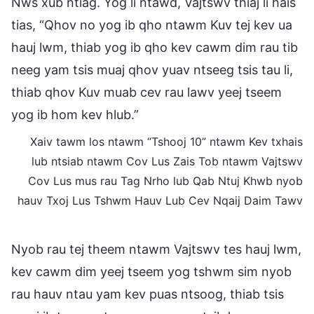
Nws xub ntiag. Yog li ntawd, Vajtswv thiaj li hais
tias, “Qhov no yog ib qho ntawm Kuv tej kev ua
hauj lwm, thiab yog ib qho kev cawm dim rau tib
neeg yam tsis muaj qhov yuav ntseeg tsis tau li,
thiab qhov Kuv muab cev rau lawv yeej tseem
yog ib hom kev hlub.”
Xaiv tawm los ntawm “Tshooj 10” ntawm Kev txhais
lub ntsiab ntawm Cov Lus Zais Tob ntawm Vajtswv
Cov Lus mus rau Tag Nrho lub Qab Ntuj Khwb nyob
hauv Txoj Lus Tshwm Hauv Lub Cev Nqaij Daim Tawv
Nyob rau tej theem ntawm Vajtswv tes hauj lwm,
kev cawm dim yeej tseem yog tshwm sim nyob
rau hauv ntau yam kev puas ntsoog, thiab tsis