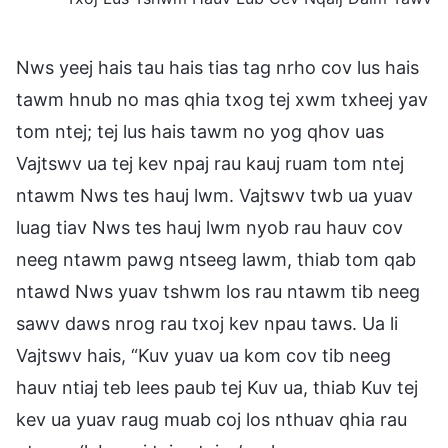
Nws yeej hais tau hais tias tag nrho cov lus hais
tawm hnub no mas qhia txog tej xwm txheej yav
tom ntej; tej lus hais tawm no yog qhov uas
Vajtswv ua tej kev npaj rau kauj ruam tom ntej
ntawm Nws tes hauj lwm. Vajtswv twb ua yuav
luag tiav Nws tes hauj lwm nyob rau hauv cov
neeg ntawm pawg ntseeg lawm, thiab tom qab
ntawd Nws yuav tshwm los rau ntawm tib neeg
sawv daws nrog rau txoj kev npau taws. Ua li
Vajtswv hais, “Kuv yuav ua kom cov tib neeg
hauv ntiaj teb lees paub tej Kuv ua, thiab Kuv tej
kev ua yuav raug muab coj los nthuav qhia rau