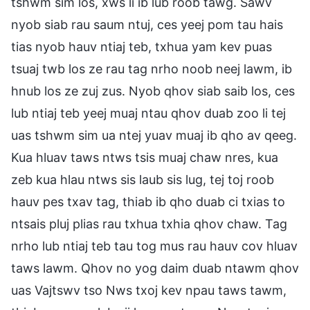
tshwm sim los, xws li ib lub roob tawg. Sawv
nyob siab rau saum ntuj, ces yeej pom tau hais
tias nyob hauv ntiaj teb, txhua yam kev puas
tsuaj twb los ze rau tag nrho noob neej lawm, ib
hnub los ze zuj zus. Nyob qhov siab saib los, ces
lub ntiaj teb yeej muaj ntau qhov duab zoo li tej
uas tshwm sim ua ntej yuav muaj ib qho av qeeg.
Kua hluav taws ntws tsis muaj chaw nres, kua
zeb kua hlau ntws sis laub sis lug, tej toj roob
hauv pes txav tag, thiab ib qho duab ci txias to
ntsais pluj plias rau txhua txhia qhov chaw. Tag
nrho lub ntiaj teb tau tog mus rau hauv cov hluav
taws lawm. Qhov no yog daim duab ntawm qhov
uas Vajtswv tso Nws txoj kev npau taws tawm,