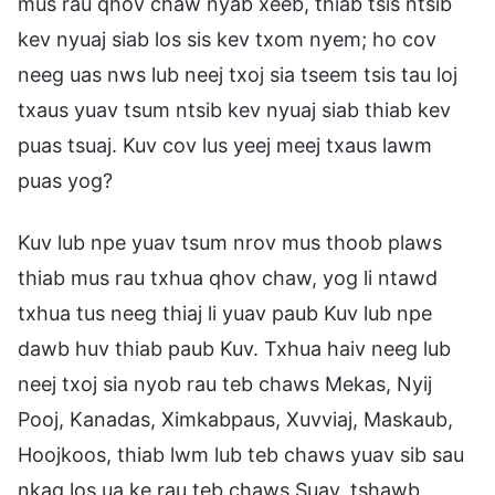
mus rau qhov chaw nyab xeeb, thiab tsis ntsib
kev nyuaj siab los sis kev txom nyem; ho cov
neeg uas nws lub neej txoj sia tseem tsis tau loj
txaus yuav tsum ntsib kev nyuaj siab thiab kev
puas tsuaj. Kuv cov lus yeej meej txaus lawm
puas yog?
Kuv lub npe yuav tsum nrov mus thoob plaws
thiab mus rau txhua qhov chaw, yog li ntawd
txhua tus neeg thiaj li yuav paub Kuv lub npe
dawb huv thiab paub Kuv. Txhua haiv neeg lub
neej txoj sia nyob rau teb chaws Mekas, Nyij
Pooj, Kanadas, Ximkabpaus, Xuvviaj, Maskaub,
Hoojkoos, thiab lwm lub teb chaws yuav sib sau
nkag los ua ke rau teb chaws Suav, tshawb