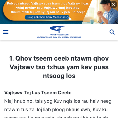
1. Qhov tseem ceeb ntawm qhov Vajtswv tso txhua yam kev puas ntsoog los
1. Qhov tseem ceeb ntawm qhov
Vajtswv tso txhua yam kev puas
ntsoog los
Vajtswv Tej Lus Tseem Ceeb:
Niaj hnub no, tsis yog Kuv nqis los rau haiv neeg
ntawm tus zaj loj liab ploog nkaus xwb, Kuv kuj
tseem tau tig mus saib lub qab ntuj khwb thiab,