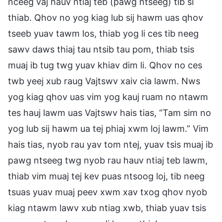
nceeg vaj hauv ntiaj teb (pawg ntseeg) tib si
thiab. Qhov no yog kiag lub sij hawm uas qhov
tseeb yuav tawm los, thiab yog li ces tib neeg
sawv daws thiaj tau ntsib tau pom, thiab tsis
muaj ib tug twg yuav khiav dim li. Qhov no ces
twb yeej xub raug Vajtswv xaiv cia lawm. Nws
yog kiag qhov uas vim yog kauj ruam no ntawm
tes hauj lawm uas Vajtswv hais tias, “Tam sim no
yog lub sij hawm ua tej phiaj xwm loj lawm.” Vim
hais tias, nyob rau yav tom ntej, yuav tsis muaj ib
pawg ntseeg twg nyob rau hauv ntiaj teb lawm,
thiab vim muaj tej kev puas ntsoog loj, tib neeg
tsuas yuav muaj peev xwm xav txog qhov nyob
kiag ntawm lawv xub ntiag xwb, thiab yuav tsis