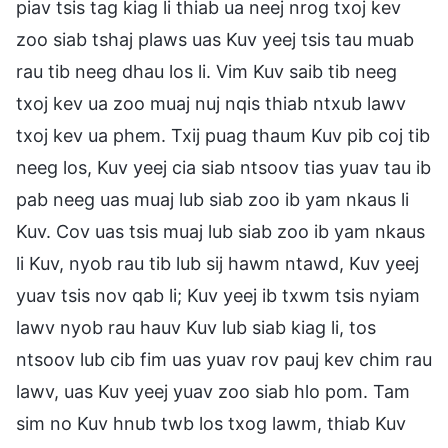
piav tsis tag kiag li thiab ua neej nrog txoj kev
zoo siab tshaj plaws uas Kuv yeej tsis tau muab
rau tib neeg dhau los li. Vim Kuv saib tib neeg
txoj kev ua zoo muaj nuj nqis thiab ntxub lawv
txoj kev ua phem. Txij puag thaum Kuv pib coj tib
neeg los, Kuv yeej cia siab ntsoov tias yuav tau ib
pab neeg uas muaj lub siab zoo ib yam nkaus li
Kuv. Cov uas tsis muaj lub siab zoo ib yam nkaus
li Kuv, nyob rau tib lub sij hawm ntawd, Kuv yeej
yuav tsis nov qab li; Kuv yeej ib txwm tsis nyiam
lawv nyob rau hauv Kuv lub siab kiag li, tos
ntsoov lub cib fim uas yuav rov pauj kev chim rau
lawv, uas Kuv yeej yuav zoo siab hlo pom. Tam
sim no Kuv hnub twb los txog lawm, thiab Kuv