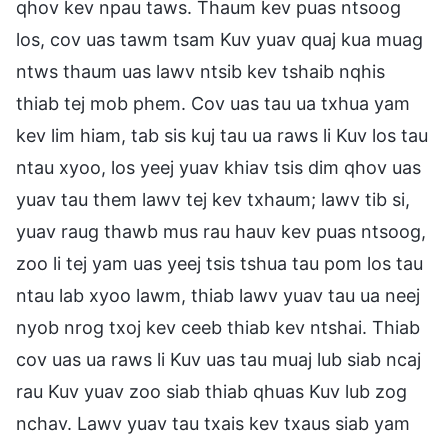
qhov kev npau taws. Thaum kev puas ntsoog
los, cov uas tawm tsam Kuv yuav quaj kua muag
ntws thaum uas lawv ntsib kev tshaib nqhis
thiab tej mob phem. Cov uas tau ua txhua yam
kev lim hiam, tab sis kuj tau ua raws li Kuv los tau
ntau xyoo, los yeej yuav khiav tsis dim qhov uas
yuav tau them lawv tej kev txhaum; lawv tib si,
yuav raug thawb mus rau hauv kev puas ntsoog,
zoo li tej yam uas yeej tsis tshua tau pom los tau
ntau lab xyoo lawm, thiab lawv yuav tau ua neej
nyob nrog txoj kev ceeb thiab kev ntshai. Thiab
cov uas ua raws li Kuv uas tau muaj lub siab ncaj
rau Kuv yuav zoo siab thiab qhuas Kuv lub zog
nchav. Lawv yuav tau txais kev txaus siab yam