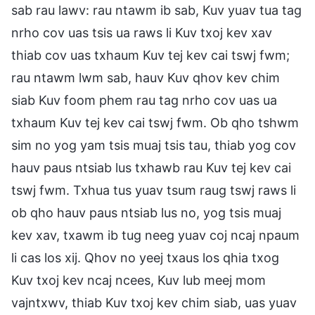
sab rau lawv: rau ntawm ib sab, Kuv yuav tua tag
nrho cov uas tsis ua raws li Kuv txoj kev xav
thiab cov uas txhaum Kuv tej kev cai tswj fwm;
rau ntawm lwm sab, hauv Kuv qhov kev chim
siab Kuv foom phem rau tag nrho cov uas ua
txhaum Kuv tej kev cai tswj fwm. Ob qho tshwm
sim no yog yam tsis muaj tsis tau, thiab yog cov
hauv paus ntsiab lus txhawb rau Kuv tej kev cai
tswj fwm. Txhua tus yuav tsum raug tswj raws li
ob qho hauv paus ntsiab lus no, yog tsis muaj
kev xav, txawm ib tug neeg yuav coj ncaj npaum
li cas los xij. Qhov no yeej txaus los qhia txog
Kuv txoj kev ncaj ncees, Kuv lub meej mom
vajntxwv, thiab Kuv txoj kev chim siab, uas yuav