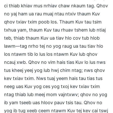
ci thiab khiav mus nrhiav chaw nkaum tag. Qhov
no yaj ham ua rau muaj ntau ntxiv thaum Kuv
qhov txiav txim poob los. Thaum Kuv tau tsim
txhua yam, thaum Kuv tau rhuav tshem lub ntiaj
teb, thiab thaum Kuv ua tiav hlo cov tub hlob
lawm—tag nrho tej no yog raug ua tau tiav hlo
los ntawm tib lo lus los ntawm Kuv lub qhov
ncauj xwb. Qhov no vim hais tias Kuv lo lus nws
tus kheej yeej yog lub hwj chim ntag; nws qhov
kev txiav txim. Nws tuaj yeem hais tau tias tus
neeg uas Kuv yog ces yog txoj kev txiav txim
ntag thiab lub meej mom vajntxwv; qhov no yog
ib yam tseeb uas hloov pauv tsis tau. Qhov no
yog ib tug xeeb ceem ntawm Kuv tej kev cai tswj