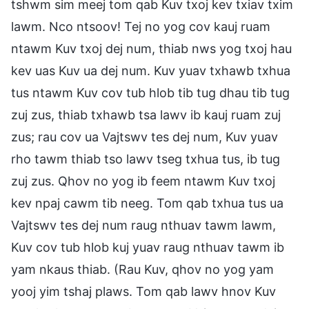
tshwm sim meej tom qab Kuv txoj kev txiav txim
lawm. Nco ntsoov! Tej no yog cov kauj ruam
ntawm Kuv txoj dej num, thiab nws yog txoj hau
kev uas Kuv ua dej num. Kuv yuav txhawb txhua
tus ntawm Kuv cov tub hlob tib tug dhau tib tug
zuj zus, thiab txhawb tsa lawv ib kauj ruam zuj
zus; rau cov ua Vajtswv tes dej num, Kuv yuav
rho tawm thiab tso lawv tseg txhua tus, ib tug
zuj zus. Qhov no yog ib feem ntawm Kuv txoj
kev npaj cawm tib neeg. Tom qab txhua tus ua
Vajtswv tes dej num raug nthuav tawm lawm,
Kuv cov tub hlob kuj yuav raug nthuav tawm ib
yam nkaus thiab. (Rau Kuv, qhov no yog yam
yooj yim tshaj plaws. Tom qab lawv hnov Kuv