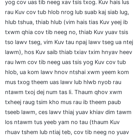
yog cov uas tib neeg xav tsis txog. Kuv hais lus
rau Kuv cov tub hlob nrog lub suab kaj siab lug,
hlub tshua, thiab hlub (vim hais tias Kuv yeej ib
txwm qhia cov tib neeg no, thiab Kuv yuav tsis
tso lawv tseg, vim Kuv tau npaj lawv tseg ua ntej
lawm), hos Kuv saib thiab txiav txim hnyav heev
rau lwm cov tib neeg uas tsis yog Kuv cov tub
hlob, ua kom lawv hnov ntshai xwm yeem kom
mus txog theem uas lawv lub hlwb nyob rau
ntawm txoj dej num tas li. Thaum qhov xwm
txheej raug tsim kho mus rau ib theem paub
tseeb lawm, ces lawv thiaj yuav khiav dim tawm
los ntawm tus yeeb yam no tau (thaum Kuv
rhuav tshem lub ntiaj teb, cov tib neeg no yuav