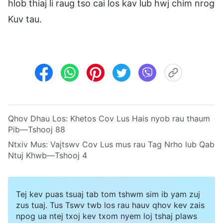
hlob thiaj li raug tso cai los kav lub hwj chim nrog
Kuv tau.
Qhov Dhau Los:
Khetos Cov Lus Hais nyob rau thaum
Pib—Tshooj 88
Ntxiv Mus:
Vajtswv Cov Lus mus rau Tag Nrho lub Qab
Ntuj Khwb—Tshooj 4
Tej kev puas tsuaj tab tom tshwm sim ib yam zuj
zus tuaj. Tus Tswv twb los rau hauv qhov kev zais
npog ua ntej txoj kev txom nyem loj tshaj plaws