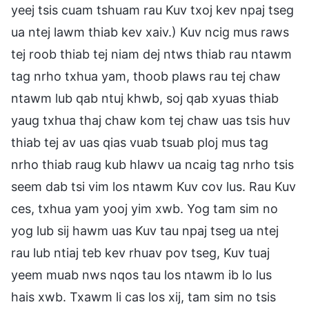
yeej tsis cuam tshuam rau Kuv txoj kev npaj tseg
ua ntej lawm thiab kev xaiv.) Kuv ncig mus raws
tej roob thiab tej niam dej ntws thiab rau ntawm
tag nrho txhua yam, thoob plaws rau tej chaw
ntawm lub qab ntuj khwb, soj qab xyuas thiab
yaug txhua thaj chaw kom tej chaw uas tsis huv
thiab tej av uas qias vuab tsuab ploj mus tag
nrho thiab raug kub hlawv ua ncaig tag nrho tsis
seem dab tsi vim los ntawm Kuv cov lus. Rau Kuv
ces, txhua yam yooj yim xwb. Yog tam sim no
yog lub sij hawm uas Kuv tau npaj tseg ua ntej
rau lub ntiaj teb kev rhuav pov tseg, Kuv tuaj
yeem muab nws nqos tau los ntawm ib lo lus
hais xwb. Txawm li cas los xij, tam sim no tsis