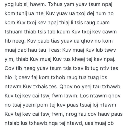
yog lub sij hawm. Txhua yam yuav tsum npaj
kom txhij ua ntej Kuv yuav ua txoj dej num no
kom Kuv txoj kev npaj thiaj li tsis raug cuam
tshuam thiab tsis tab kaum Kuv txoj kev cawm
tib neeg. Kuv paub tias yuav ua qhov no kom
muaj qab hau tau li cas: Kuv muaj Kuv lub tswv
yim, thiab Kuv muaj Kuv tus kheej tej kev npaj.
Cov tib neeg yuav tsum tsis txav ib tug ntiv tes
hlo li; ceev faj kom txhob raug tua tuag los
ntawm Kuv txhais tes. Qhov no yeej tau txhawb
Kuv tej kev cai tswj fwm lawm. Los ntawm qhov
no tuaj yeem pom tej kev puas tsuaj loj ntawm
Kuv tej kev cai tswj fwm, nrog rau cov hauv paus
ntsiab lus txhawb nqa tej ntawd, uas muaj ob