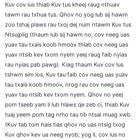
Kuv cov lus thiab Kuv tus kheej raug nthuav
tawm rau txhua tus. Qhov no yog lub sij hawm
zoo tshaj plaws rau txoj dej num ntawm Kuv tus
Ntsujplig (thaum lub sij hawm no, cov neeg uas
yuav tau txais koob hmoov thiab cov neeg uas
yuav ntsib kev txom nyem yeej raug faib nyias
rau nyias pab pawg). Kiag thaum Kuv cov lus
tshwm sim los, Kuv tau faib cov neeg uas yuav
tau txais koob hmoov, nrog rau cov neeg uas
yuav tau ntsib kev txom nyem. Qhov no yeej
pom tseeb yam li lub hlaws qe zeb ci, thiab Kuv
tuaj yeem pom tag nrho tau tib ntsai muag xwb.
(Kuv tab tom hais tias qhov no uas ntsig txog
Kuv qhov kev ua neeg nyob; yog li, cov lus no