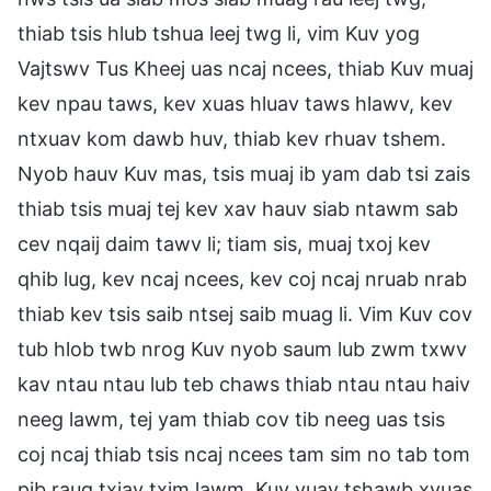
thiab tsis hlub tshua leej twg li, vim Kuv yog
Vajtswv Tus Kheej uas ncaj ncees, thiab Kuv muaj
kev npau taws, kev xuas hluav taws hlawv, kev
ntxuav kom dawb huv, thiab kev rhuav tshem.
Nyob hauv Kuv mas, tsis muaj ib yam dab tsi zais
thiab tsis muaj tej kev xav hauv siab ntawm sab
cev nqaij daim tawv li; tiam sis, muaj txoj kev
qhib lug, kev ncaj ncees, kev coj ncaj nruab nrab
thiab kev tsis saib ntsej saib muag li. Vim Kuv cov
tub hlob twb nrog Kuv nyob saum lub zwm txwv
kav ntau ntau lub teb chaws thiab ntau ntau haiv
neeg lawm, tej yam thiab cov tib neeg uas tsis
coj ncaj thiab tsis ncaj ncees tam sim no tab tom
pib raug txiav txim lawm. Kuv yuav tshawb xyuas