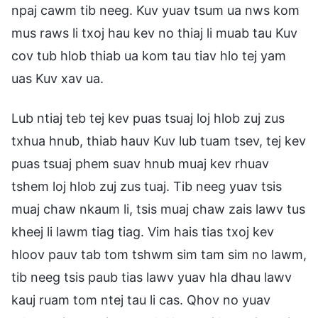
npaj cawm tib neeg. Kuv yuav tsum ua nws kom
mus raws li txoj hau kev no thiaj li muab tau Kuv
cov tub hlob thiab ua kom tau tiav hlo tej yam
uas Kuv xav ua.
Lub ntiaj teb tej kev puas tsuaj loj hlob zuj zus
txhua hnub, thiab hauv Kuv lub tuam tsev, tej kev
puas tsuaj phem suav hnub muaj kev rhuav
tshem loj hlob zuj zus tuaj. Tib neeg yuav tsis
muaj chaw nkaum li, tsis muaj chaw zais lawv tus
kheej li lawm tiag tiag. Vim hais tias txoj kev
hloov pauv tab tom tshwm sim tam sim no lawm,
tib neeg tsis paub tias lawv yuav hla dhau lawv
kauj ruam tom ntej tau li cas. Qhov no yuav