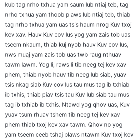
kub tag nrho txhua yam saum lub ntiaj teb, tag
nrho txhua yam thoob plaws lub ntiaj teb, thiab
tag nrho txhua yam uas tsis haum nrog Kuv txoj
kev xav. Hauv Kuv cov lus yog yam zais tob uas
tseem nkaum, thiab kuj nyob hauv Kuv cov lus,
nws muaj yam zais tob uas twb raug nthuav
tawm lawm. Yog li, raws li tib neeg tej kev xav
phem, thiab nyob hauv tib neeg lub siab, yuav
tsis nkag siab Kuv cov lus tau mus tag ib txhiab
ib txhis, thiab piav tsis tau Kuv lub siab tau mus
tag ib txhiab ib txhis. Ntawd yog qhov uas, Kuv
yuav tsum rhuav tshem tib neeg tej kev xav
phem thiab txoj kev xav tawm. Qhov no yog
yam tseem ceeb tshaj plaws ntawm Kuv txoj kev