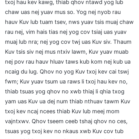
txoj hau kev kawg, thiab qhov ntawd yog lub
chaw uas nej yuav mus so. Yog nej nyob rau
hauv Kuv lub tuam tsev, nws yuav tsis muaj chaw
rau nej, vim hais tias nej yog cov tsiaj uas yuav
muaj lub nra; nej yog cov twj uas Kuv siv. Thaum
Kuv tsis siv nej mus ntxiv lawm, Kuv yuav muab
nej pov rau hauv hluav taws kub kom nej kub ua
ncaig du lug. Qhov no yog Kuv txoj kev cai tswj
fwm; Kuv yuav tsum ua raws li txoj hau kev no,
thiab tsuas yog qhov no xwb thiaj li qhia txog
yam uas Kuv ua dej num thiab nthuav tawm Kuv
txoj kev ncaj ncees thiab Kuv lub meej mom
vajntxwv. Qhov tseem ceeb tshaj qhov no ces,
tsuas yog txoj kev no nkaus xwb Kuv cov tub