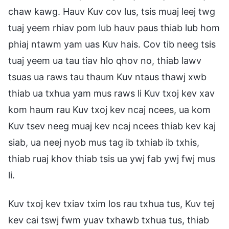
chaw kawg. Hauv Kuv cov lus, tsis muaj leej twg
tuaj yeem rhiav pom lub hauv paus thiab lub hom
phiaj ntawm yam uas Kuv hais. Cov tib neeg tsis
tuaj yeem ua tau tiav hlo qhov no, thiab lawv
tsuas ua raws tau thaum Kuv ntaus thawj xwb
thiab ua txhua yam mus raws li Kuv txoj kev xav
kom haum rau Kuv txoj kev ncaj ncees, ua kom
Kuv tsev neeg muaj kev ncaj ncees thiab kev kaj
siab, ua neej nyob mus tag ib txhiab ib txhis,
thiab ruaj khov thiab tsis ua ywj fab ywj fwj mus
li.
Kuv txoj kev txiav txim los rau txhua tus, Kuv tej
kev cai tswj fwm yuav txhawb txhua tus, thiab