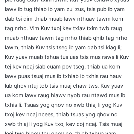
lawv ib tug thiab ib yam zuj zus, tsis pub ib yam
dab tsi dim thiab muab lawv nthuav tawm kom
tag nrho. Vim Kuv txoj kev txiav txim twb raug
muab nthuav tawm tag nrho thiab qhib tag nrho
lawm, thiab Kuv tsis tseg ib yam dab tsi kiag li;
Kuv yuav muab txhua tus uas tsis mus raws li Kuv
tej kev npaj siab cuam pov tseg, thiab ua kom
lawv puas tsuaj mus ib txhiab ib txhis rau hauv
lub qhov ntuj tob tsis muaj chaw tws. Kuv yuav
ua kom lawv raug hlawv nyob rau ntawd mus ib
txhis li. Tsuas yog qhov no xwb thiaj li yog Kuv
txoj kev ncaj ncees, thiab tsuas yog qhov no
xwb thiaj li yog Kuv txoj kev coj ncaj. Tsis muaj
leej twg hloov tau qhov no, thiab txhua yam