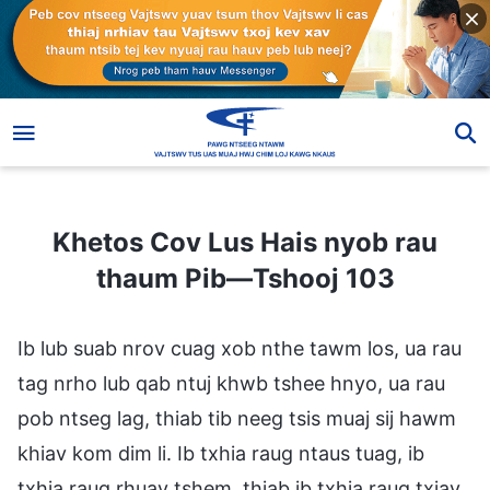
Khetos Cov Lus Hais nyob rau thaum Pib—Tshooj 103
Khetos Cov Lus Hais nyob rau
thaum Pib—Tshooj 103
Ib lub suab nrov cuag xob nthe tawm los, ua rau
tag nrho lub qab ntuj khwb tshee hnyo, ua rau
pob ntseg lag, thiab tib neeg tsis muaj sij hawm
khiav kom dim li. Ib txhia raug ntaus tuag, ib
txhia raug rhuav tshem, thiab ib txhia raug txiav