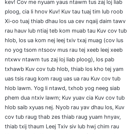
kev! Cov me nyuam yaus ntawm tus zaj loj liab
ploog, cia li hnov Kuv! Kuv tau tuaj tim lub roob
Xi-oo tuaj thiab dhau los ua cev nqaij daim tawv
rau hauv lub ntiaj teb kom muab tau Kuv cov tub
hlob, los ua kom nej leej txiv txaj muag (cov lus
no yog tsom ntsoov mus rau tej xeeb leej xeeb
ntxwv ntawm tus zaj loj liab ploog), los pab
txhawb Kuv cov tub hlob, thiab los kho tej yam
uas tsis raug kom raug uas ua rau Kuv cov tub
hlob lawm. Yog li ntawd, txhob yog neeg siab
phem dua ntxiv lawm; Kuv yuav cia Kuv cov tub
hlob saib xyuas nej. Nyob rau yav dhau los, Kuv
cov tub raug thab zes thiab raug yuam hnyav,
thiab txij thaum Leej Txiv siv lub hwj chim rau