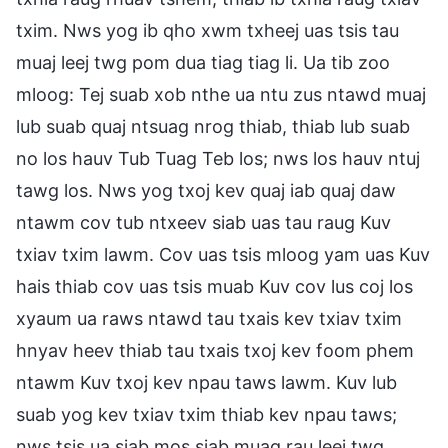
txim. Nws yog ib qho xwm txheej uas tsis tau
muaj leej twg pom dua tiag tiag li. Ua tib zoo
mloog: Tej suab xob nthe ua ntu zus ntawd muaj
lub suab quaj ntsuag nrog thiab, thiab lub suab
no los hauv Tub Tuag Teb los; nws los hauv ntuj
tawg los. Nws yog txoj kev quaj iab quaj daw
ntawm cov tub ntxeev siab uas tau raug Kuv
txiav txim lawm. Cov uas tsis mloog yam uas Kuv
hais thiab cov uas tsis muab Kuv cov lus coj los
xyaum ua raws ntawd tau txais kev txiav txim
hnyav heev thiab tau txais txoj kev foom phem
ntawm Kuv txoj kev npau taws lawm. Kuv lub
suab yog kev txiav txim thiab kev npau taws;
nws tsis ua siab mos siab muag rau leej twg,