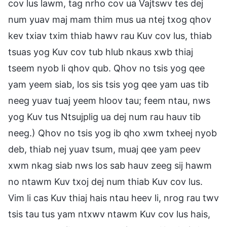
cov lus lawm, tag nrho cov ua Vajtswv tes dej
num yuav maj mam thim mus ua ntej txog qhov
kev txiav txim thiab hawv rau Kuv cov lus, thiab
tsuas yog Kuv cov tub hlub nkaus xwb thiaj
tseem nyob li qhov qub. Qhov no tsis yog qee
yam yeem siab, los sis tsis yog qee yam uas tib
neeg yuav tuaj yeem hloov tau; feem ntau, nws
yog Kuv tus Ntsujplig ua dej num rau hauv tib
neeg.) Qhov no tsis yog ib qho xwm txheej nyob
deb, thiab nej yuav tsum, muaj qee yam peev
xwm nkag siab nws los sab hauv zeeg sij hawm
no ntawm Kuv txoj dej num thiab Kuv cov lus.
Vim li cas Kuv thiaj hais ntau heev li, nrog rau twv
tsis tau tus yam ntxwv ntawm Kuv cov lus hais,