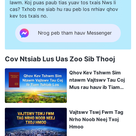
lawm. Koj puas paub tias yuav tos txais Nws li
cas? Txhob me siab hu rau peb los nrhiav qhov
kev tos txais no.
Nrog peb tham hauv Messenger
Cov Ntsiab Lus Uas Zoo Sib Thooj
Qhov Kev Tshwm Sim
ntawm Vajtswv Tau Coj
Mus rau hauv ib Tiam
Tshiab Lawm
Vajtswv Tswj Fwm Tag
Nrho Noob Neej Txoj
Hmoo