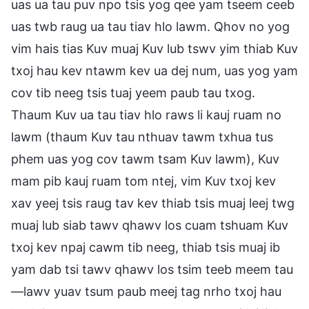
uas ua tau puv npo tsis yog qee yam tseem ceeb
uas twb raug ua tau tiav hlo lawm. Qhov no yog
vim hais tias Kuv muaj Kuv lub tswv yim thiab Kuv
txoj hau kev ntawm kev ua dej num, uas yog yam
cov tib neeg tsis tuaj yeem paub tau txog.
Thaum Kuv ua tau tiav hlo raws li kauj ruam no
lawm (thaum Kuv tau nthuav tawm txhua tus
phem uas yog cov tawm tsam Kuv lawm), Kuv
mam pib kauj ruam tom ntej, vim Kuv txoj kev
xav yeej tsis raug tav kev thiab tsis muaj leej twg
muaj lub siab tawv qhawv los cuam tshuam Kuv
txoj kev npaj cawm tib neeg, thiab tsis muaj ib
yam dab tsi tawv qhawv los tsim teeb meem tau
—lawv yuav tsum paub meej tag nrho txoj hau