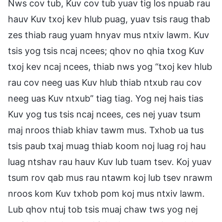
Nws cov tub, Kuv cov tub yuav tig los npuab rau
hauv Kuv txoj kev hlub puag, yuav tsis raug thab
zes thiab raug yuam hnyav mus ntxiv lawm. Kuv
tsis yog tsis ncaj ncees; qhov no qhia txog Kuv
txoj kev ncaj ncees, thiab nws yog “txoj kev hlub
rau cov neeg uas Kuv hlub thiab ntxub rau cov
neeg uas Kuv ntxub” tiag tiag. Yog nej hais tias
Kuv yog tus tsis ncaj ncees, ces nej yuav tsum
maj nroos thiab khiav tawm mus. Txhob ua tus
tsis paub txaj muag thiab koom noj luag roj hau
luag ntshav rau hauv Kuv lub tuam tsev. Koj yuav
tsum rov qab mus rau ntawm koj lub tsev nrawm
nroos kom Kuv txhob pom koj mus ntxiv lawm.
Lub qhov ntuj tob tsis muaj chaw tws yog nej