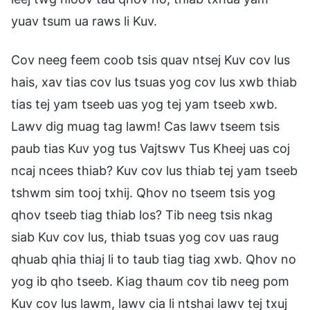
yuav tsum ua raws li Kuv.
Cov neeg feem coob tsis quav ntsej Kuv cov lus
hais, xav tias cov lus tsuas yog cov lus xwb thiab
tias tej yam tseeb uas yog tej yam tseeb xwb.
Lawv dig muag tag lawm! Cas lawv tseem tsis
paub tias Kuv yog tus Vajtswv Tus Kheej uas coj
ncaj ncees thiab? Kuv cov lus thiab tej yam tseeb
tshwm sim tooj txhij. Qhov no tseem tsis yog
qhov tseeb tiag thiab los? Tib neeg tsis nkag
siab Kuv cov lus, thiab tsuas yog cov uas raug
qhuab qhia thiaj li to taub tiag tiag xwb. Qhov no
yog ib qho tseeb. Kiag thaum cov tib neeg pom
Kuv cov lus lawm, lawv cia li ntshai lawv tej txuj