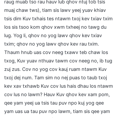
raug muab tso rau hauv lub qhov ntuj tob tsis
muaj chaw tws), tiam sis lawv yeej yuav khiav
tsis dim Kuv txhais tes ntawm txoj kev txiav txim
los sis tsoo kom qhov xwm txheej no tawg du
lug. Yog li, qhov no yog lawv qhov kev txiav
txim; qhov no yog lawv qhov kev rau txim.
Thaum hnub uas cov neeg txawv teb chaw los
txog, Kuv yuav nthuav tawm cov neeg no, ib tug
zuj zus. Cov no yog cov kauj ruam ntawm Kuv
txoj dej num. Tam sim no nej puas to taub txoj
kev xav txhawb Kuv cov lus hais dhau los ntawm
cov lus no lawm? Hauv Kuv qhov kev xam pom,
qee yam yeej ua tsis tau puv npo kuj yog qee
yam uas ua tau puv npo lawm, tiam sis qee yam