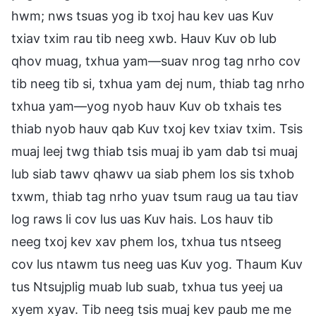
hwm; nws tsuas yog ib txoj hau kev uas Kuv
txiav txim rau tib neeg xwb. Hauv Kuv ob lub
qhov muag, txhua yam—suav nrog tag nrho cov
tib neeg tib si, txhua yam dej num, thiab tag nrho
txhua yam—yog nyob hauv Kuv ob txhais tes
thiab nyob hauv qab Kuv txoj kev txiav txim. Tsis
muaj leej twg thiab tsis muaj ib yam dab tsi muaj
lub siab tawv qhawv ua siab phem los sis txhob
txwm, thiab tag nrho yuav tsum raug ua tau tiav
log raws li cov lus uas Kuv hais. Los hauv tib
neeg txoj kev xav phem los, txhua tus ntseeg
cov lus ntawm tus neeg uas Kuv yog. Thaum Kuv
tus Ntsujplig muab lub suab, txhua tus yeej ua
xyem xyav. Tib neeg tsis muaj kev paub me me