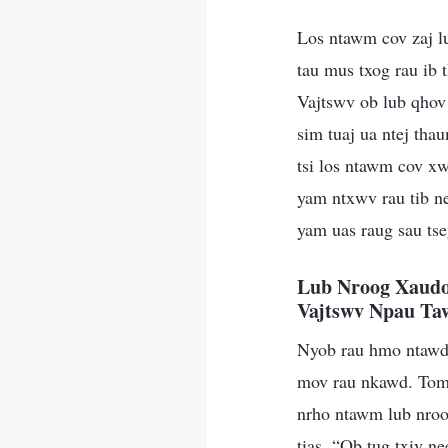
Los ntawm cov zaj l
tau mus txog rau ib 
Vajtswv ob lub qhov
sim tuaj ua ntej tha
tsi los ntawm cov x
yam ntxwv rau tib ne
yam uas raug sau ts
Lub Nroog Xaudo
Vajtswv Npau Ta
Nyob rau hmo ntawd, 
mov rau nkawd. Tom 
nrho ntawm lub nroog
tias, “Ob tug txiv n