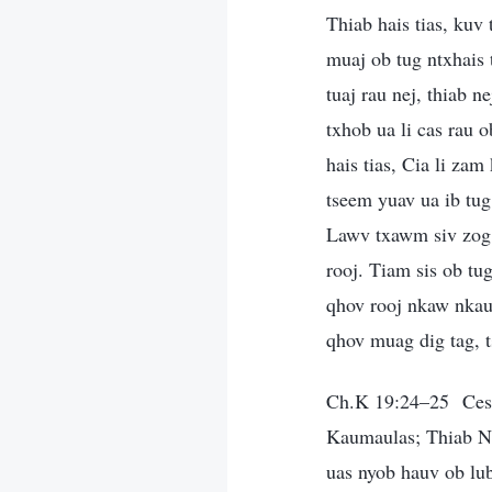
Thiab hais tias, kuv
muaj ob tug ntxhais 
tuaj rau nej, thiab n
txhob ua li cas rau 
hais tias, Cia li za
tseem yuav ua ib tug
Lawv txawm siv zog p
rooj. Tiam sis ob tu
qhov rooj nkaw nkau
qhov muag dig tag, ts
Ch.K 19:24–25 Ces Y
Kaumaulas; Thiab Nws
uas nyob hauv ob lub