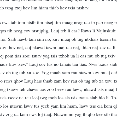
ab txog txoj kev lim hiam thiab kev txia ntshav.
 nws tab tom ntsib tim ntsej tim muag nrog rau ib pab neeg 
os tib neeg cov ntsujplig, Lauj teb li cas? Raws li Vajluskub: 
 no. Saib nawb tam sim no, kuv muaj ob tug ntxhais tseem tsi
 kuv thov nej, coj nkawd tawm tuaj rau nej, thiab nej xav ua li
 nej pom tias zoo: tsuav yog tsis txhob ua li cas rau ob tug tx
auv kuv tsev.” Lauj cov lus no txhais tau tias: Nws txaus si
thiav ob tug tub xa xov. Yog muab xam rau ntawm kev muaj qab
o raws qhov Lauj hais thiab zam kev rau ob tug tub xa xov; 
neeg txawv teb chaws uas zoo heev rau lawv, nkawd tsis muaj 
tsis txeev ua rau leej twg mob los sis tsis txaus siab hlo li. Tx
b los ntawm lawv tus yeeb yam lim hiam, lawv tsis cia kom 
siv zog ua kom nws loj tuaj. Ntawm no yog ib qho kev sib tha