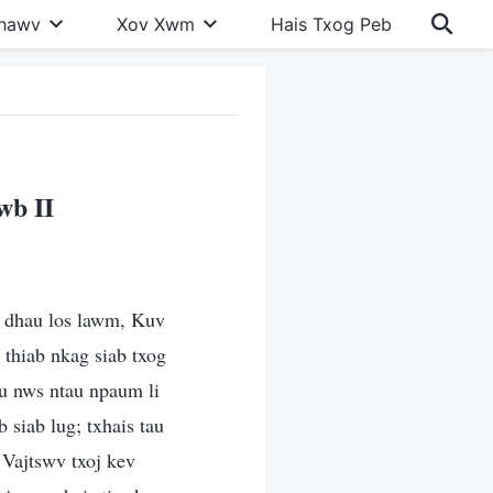
Khawv
Xov Xwm
Hais Txog Peb
wb II
v dhau los lawm, Kuv
 thiab nkag siab txog
u nws ntau npaum li
siab lug; txhais tau
 Vajtswv txoj kev