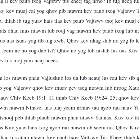
ag li kev paub txog Vajtswv tus kheej tag nrho? Ib tug neeg tu
xoj kev muaj cai yog qhov pib ntawm kev paub txog Vajtswv T
, thiab ib tug yuav hais tias kev paub Vajtswv txoj kev muaj c
rhais dhau mus ntawm lub rooj vag ntawm kev paub txog lub n
tus uas tsuas yog tib tug xwb. Qhov kev nkag siab no yog ib
 feem ne ho yog dab tsi? Qhov no yog lub ntsiab lus uas Kuv 
v tus moj yam ncaj ncees.
m los ntawm phau Vajluskub los ua lub ncauj lus rau kev sib 
b yog Vajtswv qhov kev rhuav pev tseg ntawm lub nroog Xaud
 hauv Chiv Keeb 19:1–11 thiab Chiv Keeb 19:24–25; qhov kev
wm ntawm Ninave, uas tuaj yeem nrhiav tau nyob rau hauv Ya
tshooj peb thiab plaub ntawm phau ntawv Yaunas. Kuv xav tia
as Kuv yuav hais txog nyob rau ntawm ob seem no. Qhov Kuv
s dhau tus ciam ntawm kev paub txog Vajtswv Tus Kheej thiab