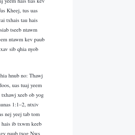
aj yeem hais tias kev
us Kheej, tus uas
ai txhais tau hais
tsiab tseeb ntawm
 feem ntawm kev paub
xav sib qhia nyob
qhia hnub no: Thawj
oos, uas tuaj yeem
 txhawj xeeb ob yog
unas 1:1–2, ntxiv
s nej yeej tab tom
 hais ib txwm keeb
 kev paub txog Nws