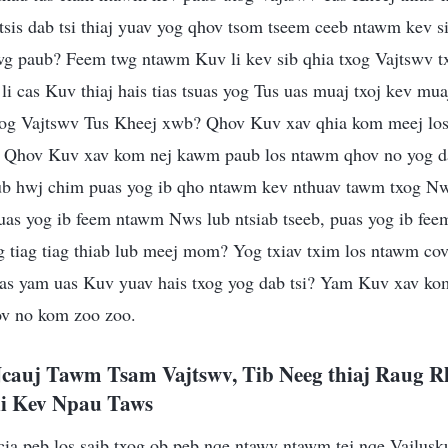
b tsis dab tsi thiaj yuav yog qhov tsom tseem ceeb ntawm kev 
twg paub? Feem twg ntawm Kuv li kev sib qhia txog Vajtswv tx
i cas Kuv thiaj hais tias tsuas yog Tus uas muaj txoj kev mua
 yog Vajtswv Tus Kheej xwb? Qhov Kuv xav qhia kom meej lo
? Qhov Kuv xav kom nej kawm paub los ntawm qhov no yog da
lub hwj chim puas yog ib qho ntawm kev nthuav tawm txog Nws
uas yog ib feem ntawm Nws lub ntsiab tseeb, puas yog ib fee
g tiag tiag thiab lub meej mom? Yog txiav txim los ntawm cov
tias yam uas Kuv yuav hais txog yog dab tsi? Yam Kuv xav kom
ov no kom zoo zoo.
cauj Tawm Tsam Vajtswv, Tib Neeg thiaj Raug R
li Kev Npau Taws
 cia peb los saib txog ob peb nqe ntawv ntawm tej nqe Vajlusk