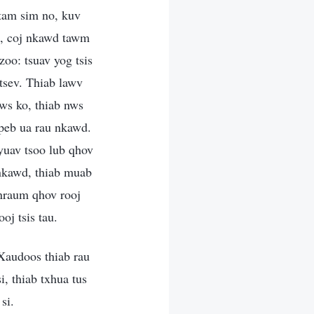
 tam sim no, kuv
ej, coj nkawd tawm
 zoo: tsuav yog tsis
tsev. Thiab lawv
aws ko, thiab nws
 peb ua rau nkawd.
yuav tsoo lub qhov
 nkawd, thiab muab
nraum qhov rooj
oj tsis tau.
Xaudoos thiab rau
, thiab txhua tus
si.