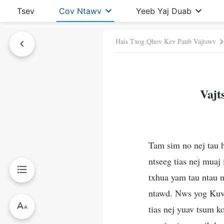
Tsev
Cov Ntawv
Yeeb Yaj Duab
Hais Txog Qhov Kev Paub Vajtswv
Ntawv No
Vajt
Tam sim no nej tau 
ntseeg tias nej muaj
txhua yam tau ntau 
ntawd. Nws yog Kuv 
tias nej yuav tsum 