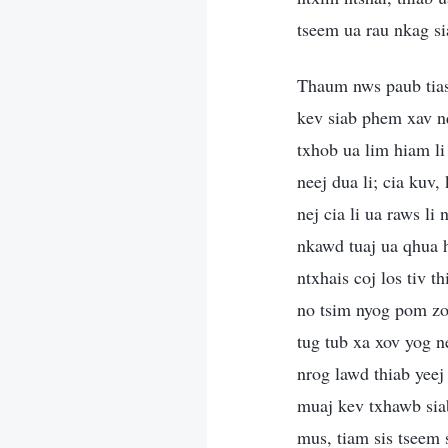
tseem ua rau nkag si
Thaum nws paub tias
kev siab phem xav nq
txhob ua lim hiam li
neej dua li; cia kuv,
nej cia li ua raws li
nkawd tuaj ua qhua h
ntxhais coj los tiv 
no tsim nyog pom zo
tug tub xa xov yog 
nrog lawd thiab yeej 
muaj kev txhawb sia
mus, tiam sis tseem 