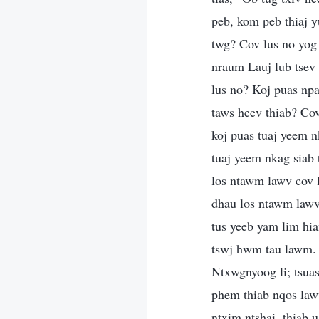
peb, kom peb thiaj y
twg? Cov lus no yog
nraum Lauj lub tsev
lus no? Koj puas npa
taws heev thiab? Co
koj puas tuaj yeem n
tuaj yeem nkag siab
los ntawm lawv cov 
dhau los ntawm lawv
tus yeeb yam lim hi
tswj hwm tau lawm. 
Ntxwgnyoog li; tsua
phem thiab nqos law
ntxim ntshai, thiab 