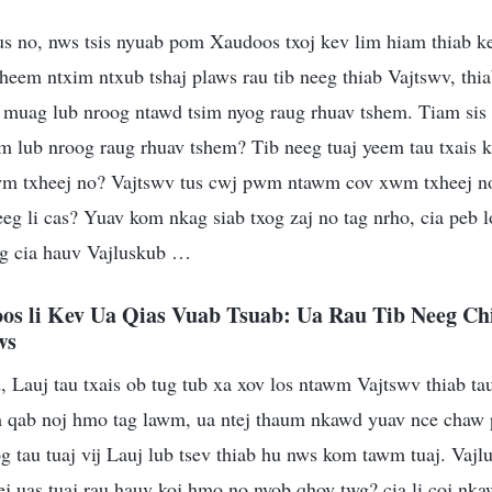
us no, nws tsis nyuab pom Xaudoos txoj kev lim hiam thiab k
theem ntxim ntxub tshaj plaws rau tib neeg thiab Vajtswv, th
 muag lub nroog ntawd tsim nyog raug rhuav tshem. Tiam sis
um lub nroog raug rhuav tshem? Tib neeg tuaj yeem tau txais 
wm txheej no? Vajtswv tus cwj pwm ntawm cov xwm txheej no
eg li cas? Yuav kom nkag siab txog zaj no tag nrho, cia peb 
eg cia hauv Vajluskub …
os li Kev Ua Qias Vuab Tsuab: Ua Rau Tib Neeg Ch
ws
Lauj tau txais ob tug tub xa xov los ntawm Vajtswv thiab tau
qab noj hmo tag lawm, ua ntej thaum nkawd yuav nce chaw p
 tau tuaj vij Lauj lub tsev thiab hu nws kom tawm tuaj. Vajlu
eej uas tuaj rau hauv koj hmo no nyob qhov twg? cia li coj nk