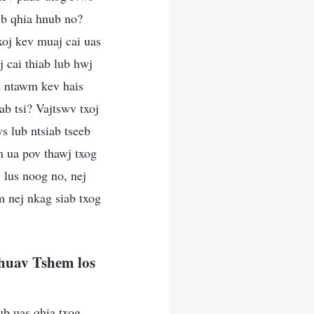
sib qhia hnub no?
oj kev muaj cai uas
j cai thiab lub hwj
s ntawm kev hais
b tsi? Vajtswv txoj
 lub ntsiab tseeb
m ua pov thawj txog
 lus noog no, nej
 nej nkag siab txog
huav Tshem los
ub uas qhia txog