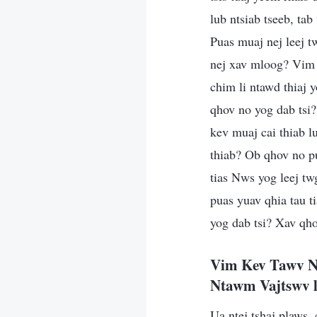
lub ntsiab tseeb, ta
Puas muaj nej leej 
nej xav mloog? Vim l
chim li ntawd thiaj
qhov no yog dab tsi
kev muaj cai thiab 
thiab? Ob qhov no p
tias Nws yog leej tw
puas yuav qhia tau 
yog dab tsi? Xav qh
Vim Kev Tawv N
Ntawm Vajtswv 
Ua ntej tshaj plaws,