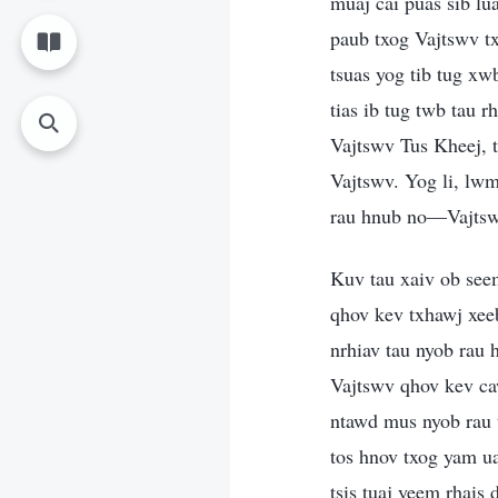
muaj cai puas sib lu
paub txog Vajtswv t
tsuas yog tib tug xwb
tias ib tug twb tau 
Vajtswv Tus Kheej, 
Vajtswv. Yog li, lwm
rau hnub no—Vajtsw
Kuv tau xaiv ob see
qhov kev txhawj xee
nrhiav tau nyob rau
Vajtswv qhov kev ca
ntawd mus nyob rau 
tos hnov txog yam u
tsis tuaj yeem rhai