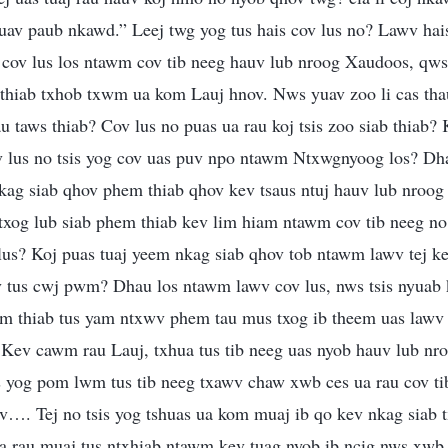
uav paub nkawd.” Leej twg yog tus hais cov lus no? Lawv hais
 cov lus los ntawm cov tib neeg hauv lub nroog Xaudoos, qws
 thiab txhob txwm ua kom Lauj hnov. Nws yuav zoo li cas th
u taws thiab? Cov lus no puas ua rau koj tsis zoo siab thiab?
v lus no tsis yog cov uas puv npo ntawm Ntxwgnyoog los? Dha
kag siab qhov phem thiab qhov kev tsaus ntuj hauv lub nroog
 txog lub siab phem thiab kev lim hiam ntawm cov tib neeg n
lus? Koj puas tuaj yeem nkag siab qhov tob ntawm lawv tej ke
 tus cwj pwm? Dhau los ntawm lawv cov lus, nws tsis nyuab
am thiab tus yam ntxwv phem tau mus txog ib theem uas lawv
Kev cawm rau Lauj, txhua tus tib neeg uas nyob hauv lub nro
s yog pom lwm tus tib neeg txawv chaw xwb ces ua rau cov ti
v…. Tej no tsis yog tshuas ua kom muaj ib qo kev nkag siab 
ua rau muaj tus ntxhiab ntawm kev tuag nyob ib ncig nws xwb, 