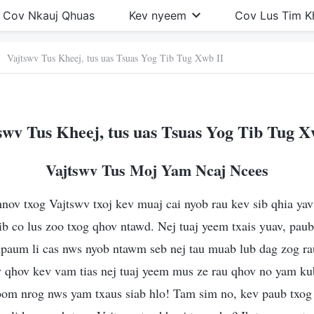
Cov Nkauj Qhuas
Kev nyeem
Cov Lus Tim 
Vajtswv Tus Kheej, tus uas Tsuas Yog Tib Tug Xwb II
swv Tus Kheej, tus uas Tsuas Yog Tib Tug X
Vajtswv Tus Moj Yam Ncaj Ncees
hnov txog Vajtswv txoj kev muaj cai nyob rau kev sib qhia ya
 ib co lus zoo txog qhov ntawd. Nej tuaj yeem txais yuav, paub
npaum li cas nws nyob ntawm seb nej tau muab lub dag zog ra
qhov kev vam tias nej tuaj yeem mus ze rau qhov no yam kub 
koom nrog nws yam txaus siab hlo! Tam sim no, kev paub txog