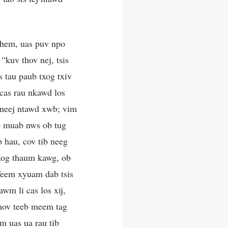
phem, uas puv npo
“kuv thov nej, tsis
s tau paub txog txiv
 cas rau nkawd los
iv neej ntawd xwb; vim
ab muab nws ob tug
 hau, cov tib neeg
txog thaum kawg, ob
feem xyuam dab tsis
awm li cas los xij,
qhov teeb meem tag
m uas ua rau tib