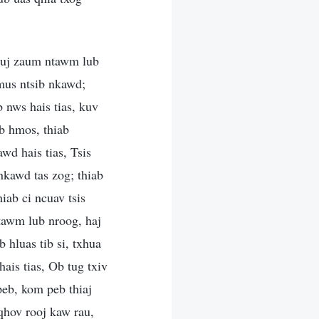
auj zaum ntawm lub
mus ntsib nkawd;
 nws hais tias, kuv
ib hmos, thiab
wd hais tias, Tsis
kawd tas zog; thiab
iab ci ncuav tsis
tawm lub nroog, haj
 hluas tib si, txhua
ais tias, Ob tug txiv
peb, kom peb thiaj
hov rooj kaw rau,