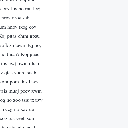
 cov lus no rau leej
 nrov nrov sab
aum hnov txog cov
 Koj puas chim npau
u los ntawm tej no,
 no thiab? Koj puas
o tus cwj pwm dhau
v qias vuab tsuab
 kom pom tias lawv
 tsis muaj peev xwm
og no zoo tsis txawv
b neeg no xav ua
txog tus yeeb yam
tab sis tej ntawd