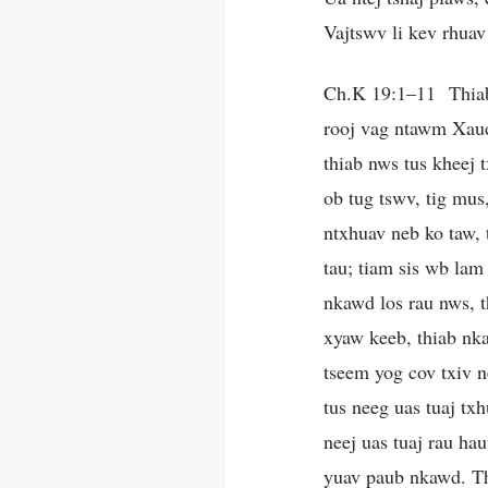
Vajtswv li kev rhua
Ch.K 19:1–11 Thiab 
rooj vag ntawm Xau
thiab nws tus kheej
ob tug tswv, tig mus
ntxhuav neb ko taw, 
tau; tiam sis wb la
nkawd los rau nws, t
xyaw keeb, thiab nk
tseem yog cov txiv n
tus neeg uas tuaj tx
neej uas tuaj rau ha
yuav paub nkawd. Th