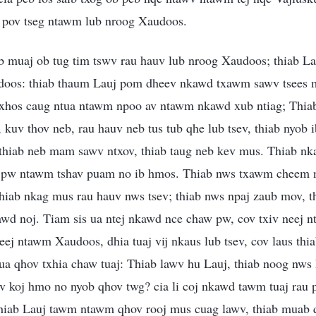
v pov tseg ntawm lub nroog Xaudoos.
muaj ob tug tim tswv rau hauv lub nroog Xaudoos; thiab L
doos: thiab thaum Lauj pom dheev nkawd txawm sawv tsees 
 txhos caug ntua ntawm npoo av ntawm nkawd xub ntiag; Thiab
, kuv thov neb, rau hauv neb tus tub qhe lub tsev, thiab nyob 
thiab neb mam sawv ntxov, thiab taug neb kev mus. Thiab nka
m pw ntawm tshav puam no ib hmos. Thiab nws txawm cheem n
hiab nkag mus rau hauv nws tsev; thiab nws npaj zaub mov, th
awd noj. Tiam sis ua ntej nkawd nce chaw pw, cov txiv neej n
eej ntawm Xaudoos, dhia tuaj vij nkaus lub tsev, cov laus thiab
hua qhov txhia chaw tuaj: Thiab lawv hu Lauj, thiab noog nws h
uv koj hmo no nyob qhov twg? cia li coj nkawd tawm tuaj rau 
iab Lauj tawm ntawm qhov rooj mus cuag lawv, thiab muab q