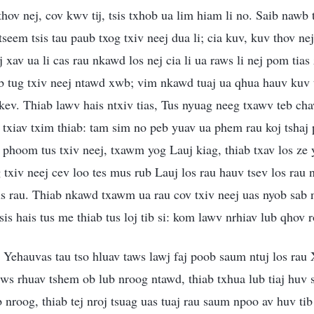
 thov nej, cov kwv tij, tsis txhob ua lim hiam li no. Saib nawb
tseem tsis tau paub txog txiv neej dua li; cia kuv, kuv thov n
ej xav ua li cas rau nkawd los nej cia li ua raws li nej pom tias
ob tug txiv neej ntawd xwb; vim nkawd tuaj ua qhua hauv kuv 
m kev. Thiab lawv hais ntxiv tias, Tus nyuag neeg txawv teb ch
 txiav txim thiab: tam sim no peb yuav ua phem rau koj tshaj
hoom tus txiv neej, txawm yog Lauj kiag, thiab txav los ze 
g txiv neej cev loo tes mus rub Lauj los rau hauv tsev los rau
s rau. Thiab nkawd txawm ua rau cov txiv neej uas nyob sab 
is hais tus me thiab tus loj tib si: kom lawv nrhiav lub qhov ro
ehauvas tau tso hluav taws lawj faj poob saum ntuj los rau 
 rhuav tshem ob lub nroog ntawd, thiab txhua lub tiaj huv si
 nroog, thiab tej nroj tsuag uas tuaj rau saum npoo av huv tib 