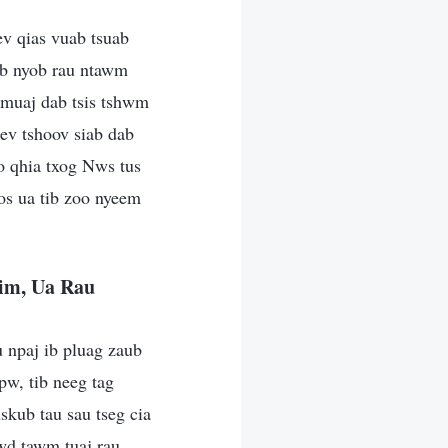
ev qias vuab tsuab
iab nyob rau ntawm
 muaj dab tsis tshwm
kev tshoov siab dab
 qhia txog Nws tus
los ua tib zoo nyeem
im, Ua Rau
 npaj ib pluag zaub
w, tib neeg tag
skub tau sau tseg cia
awd tawm tuaj rau