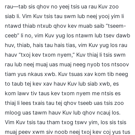
rau—tab sis qhov no yeej tsis ua rau Kuv zoo
siab li. Vim Kuv tsis tau swm lub neej yooj yim li
ntawd thiab ntxub qhov kev muab saib “tseem-
ceeb” li no, vim Kuv yug los ntawm lub tsev dawb
huv, thiab, hais tau hais tias, vim Kuv yug los rau
hauv “txoj kev txom nyem,” Kuv thiaj li tsis swm
rau lub neej muaj uas muaj neeg nyob tos ntsoov
tiam yus nkaus xwb. Kuv tsuas xav kom tib neeg
to taub tej kev xav hauv Kuv lub siab xwb, es
kom lawv tiv taus kev txom nyem me ntsis es
thiaj li lees txais tau tej qhov tseeb uas tsis zoo
mloog uas tawm hauv Kuv lub qhov ncauj los.
Vim Kuv tsis tau tham txog tswv yim, los sis tsis
muaj peev xwm siv noob neej txoj kev coj yus tus