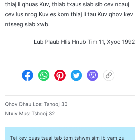
thiaj li qhuas Kuv, thiab txaus siab sib cev ncauj
cev lus nrog Kuv es kom thiaj li tau Kuv qhov kev
ntseeg siab xwb.
Lub Plaub Hlis Hnub Tim 11, Xyoo 1992
Qhov Dhau Los:
Tshooj 30
Ntxiv Mus:
Tshooj 32
Tej kev puas tsuaj tab tom tshwm sim ib yam zuj