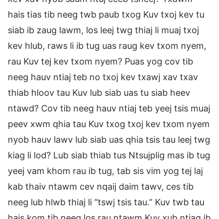
hais tias tib neeg twb paub txog Kuv txoj kev tu
siab ib zaug lawm, los leej twg thiaj li muaj txoj
kev hlub, raws li ib tug uas raug kev txom nyem,
rau Kuv tej kev txom nyem? Puas yog cov tib
neeg hauv ntiaj teb no txoj kev txawj xav txav
thiab hloov tau Kuv lub siab uas tu siab heev
ntawd? Cov tib neeg hauv ntiaj teb yeej tsis muaj
peev xwm qhia tau Kuv txog txoj kev txom nyem
nyob hauv lawv lub siab uas qhia tsis tau leej twg
kiag li lod? Lub siab thiab tus Ntsujplig mas ib tug
yeej vam khom rau ib tug, tab sis vim yog tej laj
kab thaiv ntawm cev nqaij daim tawv, ces tib
neeg lub hlwb thiaj li “tswj tsis tau.” Kuv twb tau
hais kom tib neeg los rau ntawm Kuv xub ntiag ib