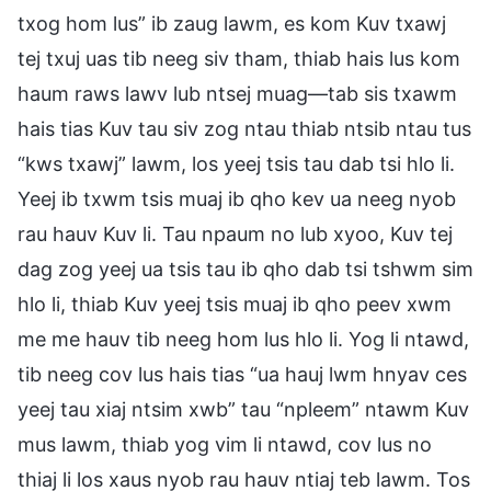
txog hom lus” ib zaug lawm, es kom Kuv txawj
tej txuj uas tib neeg siv tham, thiab hais lus kom
haum raws lawv lub ntsej muag—tab sis txawm
hais tias Kuv tau siv zog ntau thiab ntsib ntau tus
“kws txawj” lawm, los yeej tsis tau dab tsi hlo li.
Yeej ib txwm tsis muaj ib qho kev ua neeg nyob
rau hauv Kuv li. Tau npaum no lub xyoo, Kuv tej
dag zog yeej ua tsis tau ib qho dab tsi tshwm sim
hlo li, thiab Kuv yeej tsis muaj ib qho peev xwm
me me hauv tib neeg hom lus hlo li. Yog li ntawd,
tib neeg cov lus hais tias “ua hauj lwm hnyav ces
yeej tau xiaj ntsim xwb” tau “npleem” ntawm Kuv
mus lawm, thiab yog vim li ntawd, cov lus no
thiaj li los xaus nyob rau hauv ntiaj teb lawm. Tos