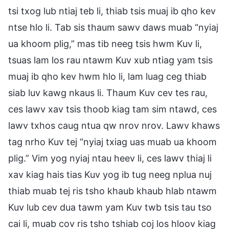
tsi txog lub ntiaj teb li, thiab tsis muaj ib qho kev
ntse hlo li. Tab sis thaum sawv daws muab “nyiaj
ua khoom plig,” mas tib neeg tsis hwm Kuv li,
tsuas lam los rau ntawm Kuv xub ntiag yam tsis
muaj ib qho kev hwm hlo li, lam luag ceg thiab
siab luv kawg nkaus li. Thaum Kuv cev tes rau,
ces lawv xav tsis thoob kiag tam sim ntawd, ces
lawv txhos caug ntua qw nrov nrov. Lawv khaws
tag nrho Kuv tej “nyiaj txiag uas muab ua khoom
plig.” Vim yog nyiaj ntau heev li, ces lawv thiaj li
xav kiag hais tias Kuv yog ib tug neeg nplua nuj
thiab muab tej ris tsho khaub khaub hlab ntawm
Kuv lub cev dua tawm yam Kuv twb tsis tau tso
cai li, muab cov ris tsho tshiab coj los hloov kiag