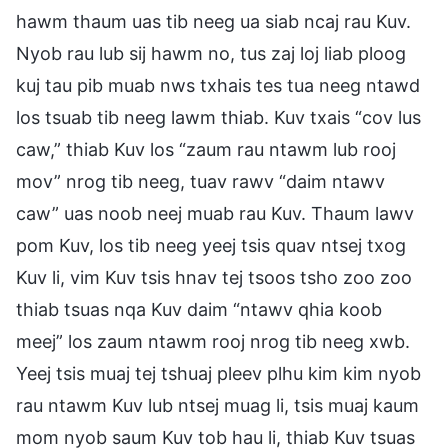
hawm thaum uas tib neeg ua siab ncaj rau Kuv.
Nyob rau lub sij hawm no, tus zaj loj liab ploog
kuj tau pib muab nws txhais tes tua neeg ntawd
los tsuab tib neeg lawm thiab. Kuv txais “cov lus
caw,” thiab Kuv los “zaum rau ntawm lub rooj
mov” nrog tib neeg, tuav rawv “daim ntawv
caw” uas noob neej muab rau Kuv. Thaum lawv
pom Kuv, los tib neeg yeej tsis quav ntsej txog
Kuv li, vim Kuv tsis hnav tej tsoos tsho zoo zoo
thiab tsuas nqa Kuv daim “ntawv qhia koob
meej” los zaum ntawm rooj nrog tib neeg xwb.
Yeej tsis muaj tej tshuaj pleev plhu kim kim nyob
rau ntawm Kuv lub ntsej muag li, tsis muaj kaum
mom nyob saum Kuv tob hau li, thiab Kuv tsuas