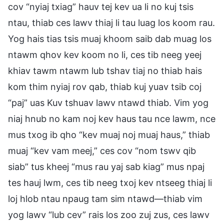
cov “nyiaj txiag” hauv tej kev ua li no kuj tsis
ntau, thiab ces lawv thiaj li tau luag los koom rau.
Yog hais tias tsis muaj khoom saib dab muag los
ntawm qhov kev koom no li, ces tib neeg yeej
khiav tawm ntawm lub tshav tiaj no thiab hais
kom thim nyiaj rov qab, thiab kuj yuav tsib coj
“paj” uas Kuv tshuav lawv ntawd thiab. Vim yog
niaj hnub no kam noj kev haus tau nce lawm, nce
mus txog ib qho “kev muaj noj muaj haus,” thiab
muaj “kev vam meej,” ces cov “nom tswv qib
siab” tus kheej “mus rau yaj sab kiag” mus npaj
tes hauj lwm, ces tib neeg txoj kev ntseeg thiaj li
loj hlob ntau npaug tam sim ntawd—thiab vim
yog lawv “lub cev” rais los zoo zuj zus, ces lawv