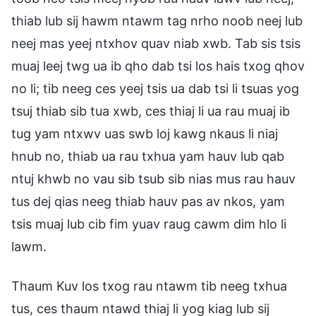
thiab lub sij hawm ntawm tag nrho noob neej lub
neej mas yeej ntxhov quav niab xwb. Tab sis tsis
muaj leej twg ua ib qho dab tsi los hais txog qhov
no li; tib neeg ces yeej tsis ua dab tsi li tsuas yog
tsuj thiab sib tua xwb, ces thiaj li ua rau muaj ib
tug yam ntxwv uas swb loj kawg nkaus li niaj
hnub no, thiab ua rau txhua yam hauv lub qab
ntuj khwb no vau sib tsub sib nias mus rau hauv
tus dej qias neeg thiab hauv pas av nkos, yam
tsis muaj lub cib fim yuav raug cawm dim hlo li
lawm.
Thaum Kuv los txog rau ntawm tib neeg txhua
tus, ces thaum ntawd thiaj li yog kiag lub sij