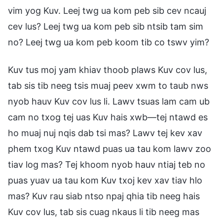
vim yog Kuv. Leej twg ua kom peb sib cev ncauj
cev lus? Leej twg ua kom peb sib ntsib tam sim
no? Leej twg ua kom peb koom tib co tswv yim?
Kuv tus moj yam khiav thoob plaws Kuv cov lus,
tab sis tib neeg tsis muaj peev xwm to taub nws
nyob hauv Kuv cov lus li. Lawv tsuas lam cam ub
cam no txog tej uas Kuv hais xwb—tej ntawd es
ho muaj nuj nqis dab tsi mas? Lawv tej kev xav
phem txog Kuv ntawd puas ua tau kom lawv zoo
tiav log mas? Tej khoom nyob hauv ntiaj teb no
puas yuav ua tau kom Kuv txoj kev xav tiav hlo
mas? Kuv rau siab ntso npaj qhia tib neeg hais
Kuv cov lus, tab sis cuag nkaus li tib neeg mas