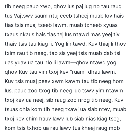
tib neeg paub xwb, qhov lus paj lug no tau raug
tus Vajtswv saum ntuj ceeb tsheej muab lov hais
tias tsis muaj tseeb lawm, muab txheeb xyuas
txaus nkaus hais tias tej lus ntawd mas yeej tiv
thaiv tsis tau kiag li. Yog li ntawd, Kuv thiaj li thov
txim rau tib neeg, tab sis yeej tsis muab dab tsi
uas yuav ua tau hlo li lawm—qhov ntawd yog
qhov Kuv tau vim txoj kev “ruam” dhau lawm.
Kuv tsis muaj peev xwm kawm tau tib neeg hom
lus, paub zoo txog tib neeg lub tswv yim ntawm
txoj kev ua neej, sib raug zoo nrog tib neeg. Kuv
tsuas qhia kom tib neeg txawj ua siab ntev, muab
txoj kev chim hauv lawv lub siab nias kiag tseg,
kom tsis txhob ua rau lawv tus kheej raug mob