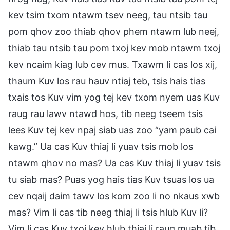
kev tsim txom ntawm tsev neeg, tau ntsib tau
pom qhov zoo thiab qhov phem ntawm lub neej,
thiab tau ntsib tau pom txoj kev mob ntawm txoj
kev ncaim kiag lub cev mus. Txawm li cas los xij,
thaum Kuv los rau hauv ntiaj teb, tsis hais tias
txais tos Kuv vim yog tej kev txom nyem uas Kuv
raug rau lawv ntawd hos, tib neeg tseem tsis
lees Kuv tej kev npaj siab uas zoo “yam paub cai
kawg.” Ua cas Kuv thiaj li yuav tsis mob los
ntawm qhov no mas? Ua cas Kuv thiaj li yuav tsis
tu siab mas? Puas yog hais tias Kuv tsuas los ua
cev nqaij daim tawv los kom zoo li no nkaus xwb
mas? Vim li cas tib neeg thiaj li tsis hlub Kuv li?
Vim li cas Kuv txoj kev hlub thiaj li raug muab tib