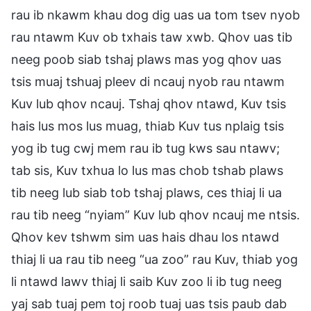
rau ib nkawm khau dog dig uas ua tom tsev nyob
rau ntawm Kuv ob txhais taw xwb. Qhov uas tib
neeg poob siab tshaj plaws mas yog qhov uas
tsis muaj tshuaj pleev di ncauj nyob rau ntawm
Kuv lub qhov ncauj. Tshaj qhov ntawd, Kuv tsis
hais lus mos lus muag, thiab Kuv tus nplaig tsis
yog ib tug cwj mem rau ib tug kws sau ntawv;
tab sis, Kuv txhua lo lus mas chob tshab plaws
tib neeg lub siab tob tshaj plaws, ces thiaj li ua
rau tib neeg “nyiam” Kuv lub qhov ncauj me ntsis.
Qhov kev tshwm sim uas hais dhau los ntawd
thiaj li ua rau tib neeg “ua zoo” rau Kuv, thiab yog
li ntawd lawv thiaj li saib Kuv zoo li ib tug neeg
yaj sab tuaj pem toj roob tuaj uas tsis paub dab