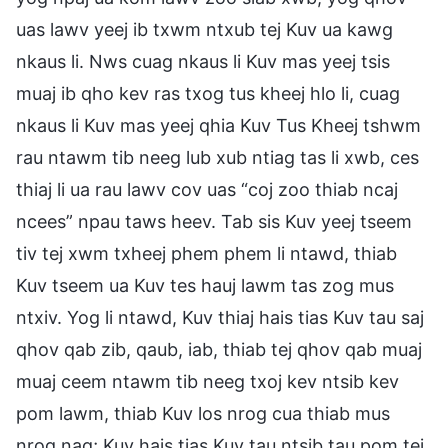
uas lawv yeej ib txwm ntxub tej Kuv ua kawg
nkaus li. Nws cuag nkaus li Kuv mas yeej tsis
muaj ib qho kev ras txog tus kheej hlo li, cuag
nkaus li Kuv mas yeej qhia Kuv Tus Kheej tshwm
rau ntawm tib neeg lub xub ntiag tas li xwb, ces
thiaj li ua rau lawv cov uas “coj zoo thiab ncaj
ncees” npau taws heev. Tab sis Kuv yeej tseem
tiv tej xwm txheej phem phem li ntawd, thiab
Kuv tseem ua Kuv tes hauj lawm tas zog mus
ntxiv. Yog li ntawd, Kuv thiaj hais tias Kuv tau saj
qhov qab zib, qaub, iab, thiab tej qhov qab muaj
muaj ceem ntawm tib neeg txoj kev ntsib kev
pom lawm, thiab Kuv los nrog cua thiab mus
nrog nag; Kuv hais tias Kuv tau ntsib tau pom tej