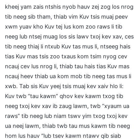
kheej yam zais ntshis nyob hauv zej zog los nrog
tib neeg sib tham, thiab vim Kuv tsis muaj peev
xwm yuav kho Kuv tej lus kom zoo raws li tib
neeg lub ntsej muag los sis lawv txoj kev xav, ces
tib neeg thiaj li ntxub Kuv tas mus li, ntseeg hais
tias Kuv mas tsis zoo txaus kom tsim nyog cev
ncauj cev lus nrog li, thiab tau hais tias Kuv mas
ncauj heev thiab ua kom mob tib neeg tas mus li
xwb. Tab sis Kuv yeej tsis muaj kev xaiv hlo li:
Kuv twb “tau kawm” qhov kev kawm txog tib
neeg txoj kev xav ib zaug lawm, twb “xyaum ua
raws” tib neeg lub niam tswv yim txog txoj kev
ua neej lawm, thiab twb tau mus kawm tib neeg
hom lus hauv “lub tsev kawm ntawv qib siab