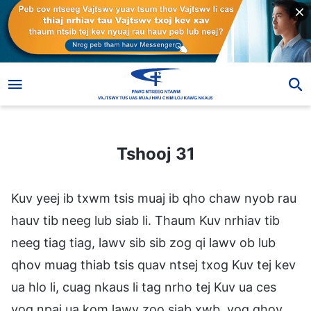
Tshooj 31
Tshooj 31
Kuv yeej ib txwm tsis muaj ib qho chaw nyob rau
hauv tib neeg lub siab li. Thaum Kuv nrhiav tib
neeg tiag tiag, lawv sib sib zog qi lawv ob lub
qhov muag thiab tsis quav ntsej txog Kuv tej kev
ua hlo li, cuag nkaus li tag nrho tej Kuv ua ces
yog npaj ua kom lawv zoo siab xwb, yog qhov