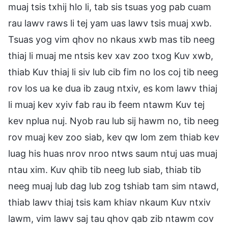
muaj tsis txhij hlo li, tab sis tsuas yog pab cuam
rau lawv raws li tej yam uas lawv tsis muaj xwb.
Tsuas yog vim qhov no nkaus xwb mas tib neeg
thiaj li muaj me ntsis kev xav zoo txog Kuv xwb,
thiab Kuv thiaj li siv lub cib fim no los coj tib neeg
rov los ua ke dua ib zaug ntxiv, es kom lawv thiaj
li muaj kev xyiv fab rau ib feem ntawm Kuv tej
kev nplua nuj. Nyob rau lub sij hawm no, tib neeg
rov muaj kev zoo siab, kev qw lom zem thiab kev
luag his huas nrov nroo ntws saum ntuj uas muaj
ntau xim. Kuv qhib tib neeg lub siab, thiab tib
neeg muaj lub dag lub zog tshiab tam sim ntawd,
thiab lawv thiaj tsis kam khiav nkaum Kuv ntxiv
lawm, vim lawv saj tau qhov qab zib ntawm cov