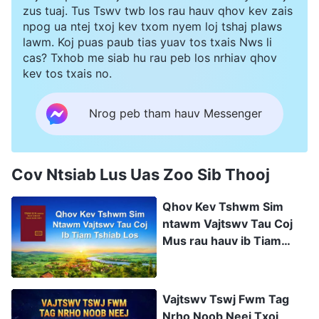
zus tuaj. Tus Tswv twb los rau hauv qhov kev zais
npog ua ntej txoj kev txom nyem loj tshaj plaws
lawm. Koj puas paub tias yuav tos txais Nws li
cas? Txhob me siab hu rau peb los nrhiav qhov
kev tos txais no.
Nrog peb tham hauv Messenger
Cov Ntsiab Lus Uas Zoo Sib Thooj
Qhov Kev Tshwm Sim
ntawm Vajtswv Tau Coj
Mus rau hauv ib Tiam
Tshiab Lawm
Vajtswv Tswj Fwm Tag
Nrho Noob Neej Txoj