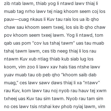
zib ntab lawm, thiab yog li ntawd lawv thiaj li
muab tag nrho lawv tej niag khoom seem coj los
pauv—cuag nkaus li Kuv tau rais los ua ib qho
chaw sau khoom seem txeej, los sis ib qho chaw
pov khoom seem txeej lawm. Yog li ntawd, tom
qab uas pom “cov lus tshaj tawm” uas tau muab
tshaj tawm lawm, ces tib neeg thiaj li los rau
ntawm Kuv xub ntiag thiab kub siab lug los
koom, vim zoo li lawv xav hais tias ntshe lawv
yuav muab tau ob peb qho “khoom saib dab
muag,” ces lawv sawv daws thiaj li xa “ntawv”
rau Kuv, kom lawv tau noj nyob rau hauv tej xwm
txheej uas Kuv tau sim tawm. Nyob rau tam sim
no ces lawv tsis ntshai kev phob nyiaj lawm, vim