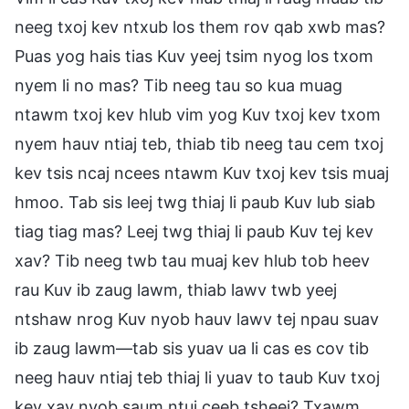
neeg txoj kev ntxub los them rov qab xwb mas?
Puas yog hais tias Kuv yeej tsim nyog los txom
nyem li no mas? Tib neeg tau so kua muag
ntawm txoj kev hlub vim yog Kuv txoj kev txom
nyem hauv ntiaj teb, thiab tib neeg tau cem txoj
kev tsis ncaj ncees ntawm Kuv txoj kev tsis muaj
hmoo. Tab sis leej twg thiaj li paub Kuv lub siab
tiag tiag mas? Leej twg thiaj li paub Kuv tej kev
xav? Tib neeg twb tau muaj kev hlub tob heev
rau Kuv ib zaug lawm, thiab lawv twb yeej
ntshaw nrog Kuv nyob hauv lawv tej npau suav
ib zaug lawm—tab sis yuav ua li cas es cov tib
neeg hauv ntiaj teb thiaj li yuav to taub Kuv txoj
kev xav nyob saum ntuj ceeb tsheej? Txawm