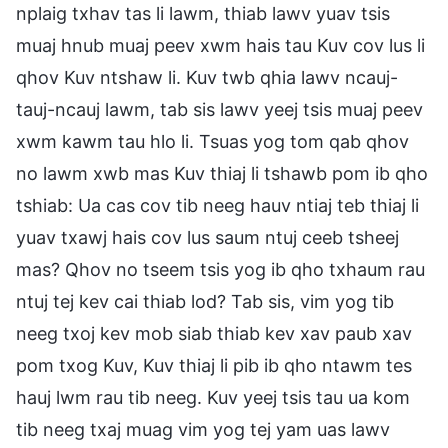
nplaig txhav tas li lawm, thiab lawv yuav tsis
muaj hnub muaj peev xwm hais tau Kuv cov lus li
qhov Kuv ntshaw li. Kuv twb qhia lawv ncauj-
tauj-ncauj lawm, tab sis lawv yeej tsis muaj peev
xwm kawm tau hlo li. Tsuas yog tom qab qhov
no lawm xwb mas Kuv thiaj li tshawb pom ib qho
tshiab: Ua cas cov tib neeg hauv ntiaj teb thiaj li
yuav txawj hais cov lus saum ntuj ceeb tsheej
mas? Qhov no tseem tsis yog ib qho txhaum rau
ntuj tej kev cai thiab lod? Tab sis, vim yog tib
neeg txoj kev mob siab thiab kev xav paub xav
pom txog Kuv, Kuv thiaj li pib ib qho ntawm tes
hauj lwm rau tib neeg. Kuv yeej tsis tau ua kom
tib neeg txaj muag vim yog tej yam uas lawv