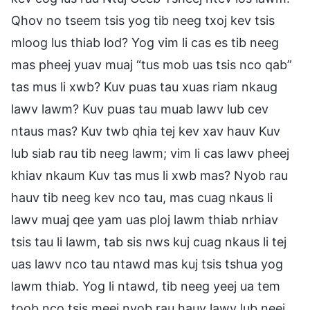
Qhov no tseem tsis yog tib neeg txoj kev tsis
mloog lus thiab lod? Yog vim li cas es tib neeg
mas pheej yuav muaj “tus mob uas tsis nco qab”
tas mus li xwb? Kuv puas tau xuas riam nkaug
lawv lawm? Kuv puas tau muab lawv lub cev
ntaus mas? Kuv twb qhia tej kev xav hauv Kuv
lub siab rau tib neeg lawm; vim li cas lawv pheej
khiav nkaum Kuv tas mus li xwb mas? Nyob rau
hauv tib neeg kev nco tau, mas cuag nkaus li
lawv muaj qee yam uas ploj lawm thiab nrhiav
tsis tau li lawm, tab sis nws kuj cuag nkaus li tej
uas lawv nco tau ntawd mas kuj tsis tshua yog
lawm thiab. Yog li ntawd, tib neeg yeej ua tem
toob nco tsis meej nyob rau hauv lawv lub neej,