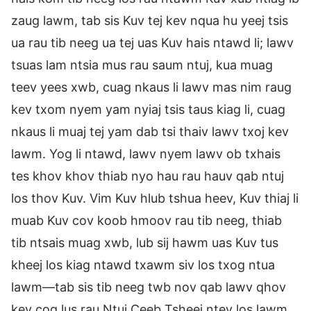
zaug lawm, tab sis Kuv tej kev nqua hu yeej tsis
ua rau tib neeg ua tej uas Kuv hais ntawd li; lawv
tsuas lam ntsia mus rau saum ntuj, kua muag
teev yees xwb, cuag nkaus li lawv mas nim raug
kev txom nyem yam nyiaj tsis taus kiag li, cuag
nkaus li muaj tej yam dab tsi thaiv lawv txoj kev
lawm. Yog li ntawd, lawv nyem lawv ob txhais
tes khov khov thiab nyo hau rau hauv qab ntuj
los thov Kuv. Vim Kuv hlub tshua heev, Kuv thiaj li
muab Kuv cov koob hmoov rau tib neeg, thiab
tib ntsais muag xwb, lub sij hawm uas Kuv tus
kheej los kiag ntawd txawm siv los txog ntua
lawm—tab sis tib neeg twb nov qab lawv qhov
kev cog lus rau Ntuj Ceeb Tsheej ntev los lawm.