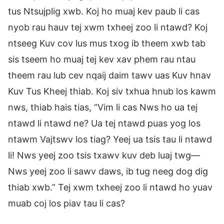
tus Ntsujplig xwb. Koj ho muaj kev paub li cas
nyob rau hauv tej xwm txheej zoo li ntawd? Koj
ntseeg Kuv cov lus mus txog ib theem xwb tab
sis tseem ho muaj tej kev xav phem rau ntau
theem rau lub cev nqaij daim tawv uas Kuv hnav
Kuv Tus Kheej thiab. Koj siv txhua hnub los kawm
nws, thiab hais tias, “Vim li cas Nws ho ua tej
ntawd li ntawd ne? Ua tej ntawd puas yog los
ntawm Vajtswv los tiag? Yeej ua tsis tau li ntawd
li! Nws yeej zoo tsis txawv kuv deb luaj twg—
Nws yeej zoo li sawv daws, ib tug neeg dog dig
thiab xwb.” Tej xwm txheej zoo li ntawd ho yuav
muab coj los piav tau li cas?