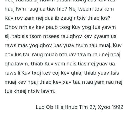
hauj lwm raug ua tiav hlo? Nej tseem tos kom
Kuv rov zam nej dua ib zaug ntxiv thiab los?
Qhov nrhiav kev paub txog Kuv yog tus yawm
sij, tab sis tsom ntsees rau qhov kev xyaum ua
raws mas yog qhov uas yuav tsum tau muaj. Kuv
cov lus tau raug muab nthuav tawm rau nej ncaj
qha lawm, thiab Kuv vam hais tias nej yuav ua
raws li Kuv txoj kev coj kev qhia, thiab yuav tsis
muaj kev npaj thiab kev xav tau ntau yam rau nej
tus kheej ntxiv lawm.
Lub Ob Hlis Hnub Tim 27, Xyoo 1992