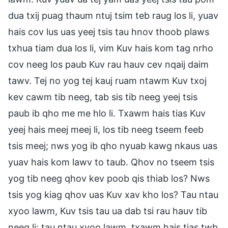
dua txij puag thaum ntuj tsim teb raug los li, yuav
hais cov lus uas yeej tsis tau hnov thoob plaws
txhua tiam dua los li, vim Kuv hais kom tag nrho
cov neeg los paub Kuv rau hauv cev nqaij daim
tawv. Tej no yog tej kauj ruam ntawm Kuv txoj
kev cawm tib neeg, tab sis tib neeg yeej tsis
paub ib qho me me hlo li. Txawm hais tias Kuv
yeej hais meej meej li, los tib neeg tseem feeb
tsis meej; nws yog ib qho nyuab kawg nkaus uas
yuav hais kom lawv to taub. Qhov no tseem tsis
yog tib neeg qhov kev poob qis thiab los? Nws
tsis yog kiag qhov uas Kuv xav kho los? Tau ntau
xyoo lawm, Kuv tsis tau ua dab tsi rau hauv tib
neeg li; tau ntau xyoo lawm, txawm hais tias twb