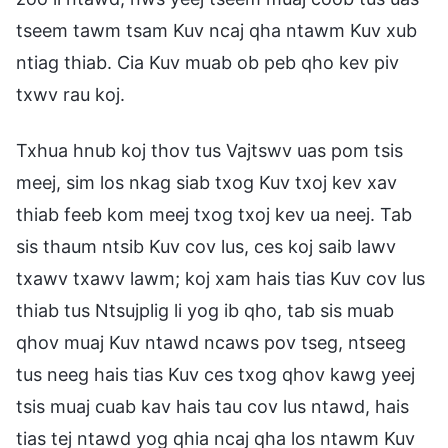
tseem tawm tsam Kuv ncaj qha ntawm Kuv xub
ntiag thiab. Cia Kuv muab ob peb qho kev piv
txwv rau koj.
Txhua hnub koj thov tus Vajtswv uas pom tsis
meej, sim los nkag siab txog Kuv txoj kev xav
thiab feeb kom meej txog txoj kev ua neej. Tab
sis thaum ntsib Kuv cov lus, ces koj saib lawv
txawv txawv lawm; koj xam hais tias Kuv cov lus
thiab tus Ntsujplig li yog ib qho, tab sis muab
qhov muaj Kuv ntawd ncaws pov tseg, ntseeg
tus neeg hais tias Kuv ces txog qhov kawg yeej
tsis muaj cuab kav hais tau cov lus ntawd, hais
tias tej ntawd yog qhia ncaj qha los ntawm Kuv