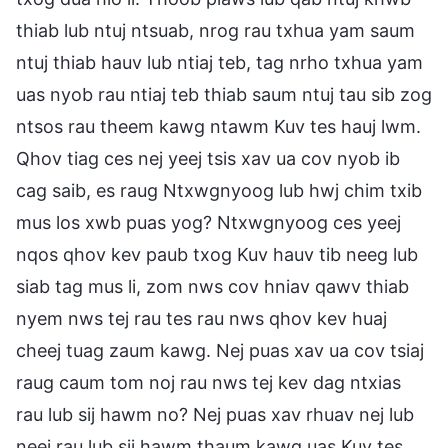
thiab lub ntuj ntsuab, nrog rau txhua yam saum
ntuj thiab hauv lub ntiaj teb, tag nrho txhua yam
uas nyob rau ntiaj teb thiab saum ntuj tau sib zog
ntsos rau theem kawg ntawm Kuv tes hauj lwm.
Qhov tiag ces nej yeej tsis xav ua cov nyob ib
cag saib, es raug Ntxwgnyoog lub hwj chim txib
mus los xwb puas yog? Ntxwgnyoog ces yeej
nqos qhov kev paub txog Kuv hauv tib neeg lub
siab tag mus li, zom nws cov hniav qawv thiab
nyem nws tej rau tes rau nws qhov kev huaj
cheej tuag zaum kawg. Nej puas xav ua cov tsiaj
raug caum tom noj rau nws tej kev dag ntxias
rau lub sij hawm no? Nej puas xav rhuav nej lub
neej rau lub sij hawm thaum kawg uas Kuv tes