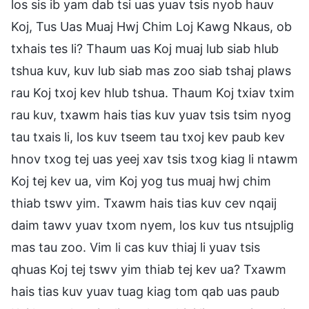
los sis ib yam dab tsi uas yuav tsis nyob hauv
Koj, Tus Uas Muaj Hwj Chim Loj Kawg Nkaus, ob
txhais tes li? Thaum uas Koj muaj lub siab hlub
tshua kuv, kuv lub siab mas zoo siab tshaj plaws
rau Koj txoj kev hlub tshua. Thaum Koj txiav txim
rau kuv, txawm hais tias kuv yuav tsis tsim nyog
tau txais li, los kuv tseem tau txoj kev paub kev
hnov txog tej uas yeej xav tsis txog kiag li ntawm
Koj tej kev ua, vim Koj yog tus muaj hwj chim
thiab tswv yim. Txawm hais tias kuv cev nqaij
daim tawv yuav txom nyem, los kuv tus ntsujplig
mas tau zoo. Vim li cas kuv thiaj li yuav tsis
qhuas Koj tej tswv yim thiab tej kev ua? Txawm
hais tias kuv yuav tuag kiag tom qab uas paub