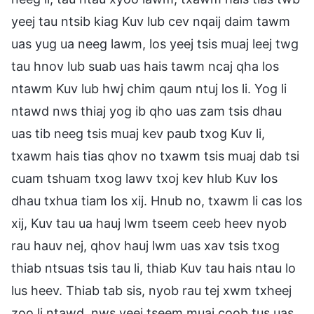
yeej tau ntsib kiag Kuv lub cev nqaij daim tawm
uas yug ua neeg lawm, los yeej tsis muaj leej twg
tau hnov lub suab uas hais tawm ncaj qha los
ntawm Kuv lub hwj chim qaum ntuj los li. Yog li
ntawd nws thiaj yog ib qho uas zam tsis dhau
uas tib neeg tsis muaj kev paub txog Kuv li,
txawm hais tias qhov no txawm tsis muaj dab tsi
cuam tshuam txog lawv txoj kev hlub Kuv los
dhau txhua tiam los xij. Hnub no, txawm li cas los
xij, Kuv tau ua hauj lwm tseem ceeb heev nyob
rau hauv nej, qhov hauj lwm uas xav tsis txog
thiab ntsuas tsis tau li, thiab Kuv tau hais ntau lo
lus heev. Thiab tab sis, nyob rau tej xwm txheej
zoo li ntawd, nws yeej tseem muaj coob tus uas