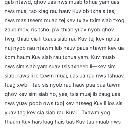
qab ntawd, qhov uas nws muab txhua yam uas
nws muaj tso kiag rau hauv Kuv ob txhais tes,
nws mas tseem muab tej kev txiav txim siab txog
zaub mov, ris tsho, pw thiab yuav nyob qhov
twg, thiab cia li txaus siab rau Kuv tej kev nplua
nuj nyob rau ntawm lub hauv paus ntawm kev ua
kom haum Kuv siab rau txhua yam. Kuv muab
nws sim siab yam suav tsis txheeb li—kev sim
siab, raws li ib txwm muaj, uas ua rau nws tshuav
tuag xwb—tab sis nyob rau hauv pua pua tawm
qhov kev sim siab no, yeej tsis muaj ib zaug uas
nws yuav poob nws txoj kev ntseeg Kuv li los sis
yuav tag kev cia siab rau Kuv li. Txawm yog
thaum Kuv hais kiag hais tias Kuv tau muab nws