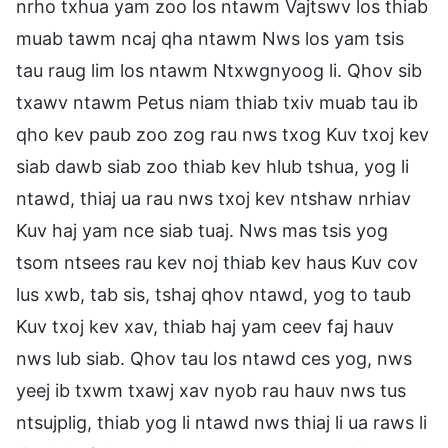
nrho txhua yam zoo los ntawm Vajtswv los thiab
muab tawm ncaj qha ntawm Nws los yam tsis
tau raug lim los ntawm Ntxwgnyoog li. Qhov sib
txawv ntawm Petus niam thiab txiv muab tau ib
qho kev paub zoo zog rau nws txog Kuv txoj kev
siab dawb siab zoo thiab kev hlub tshua, yog li
ntawd, thiaj ua rau nws txoj kev ntshaw nrhiav
Kuv haj yam nce siab tuaj. Nws mas tsis yog
tsom ntsees rau kev noj thiab kev haus Kuv cov
lus xwb, tab sis, tshaj qhov ntawd, yog to taub
Kuv txoj kev xav, thiab haj yam ceev faj hauv
nws lub siab. Qhov tau los ntawd ces yog, nws
yeej ib txwm txawj xav nyob rau hauv nws tus
ntsujplig, thiab yog li ntawd nws thiaj li ua raws li