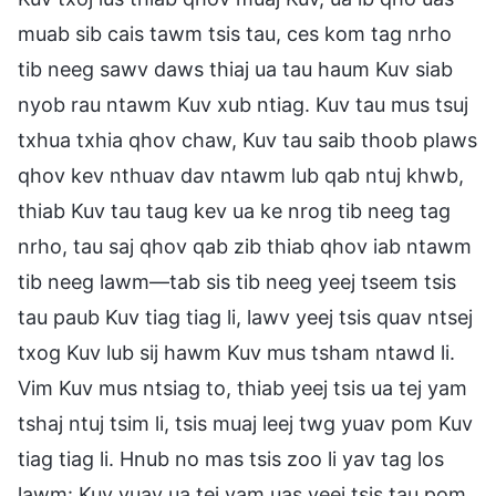
muab sib cais tawm tsis tau, ces kom tag nrho
tib neeg sawv daws thiaj ua tau haum Kuv siab
nyob rau ntawm Kuv xub ntiag. Kuv tau mus tsuj
txhua txhia qhov chaw, Kuv tau saib thoob plaws
qhov kev nthuav dav ntawm lub qab ntuj khwb,
thiab Kuv tau taug kev ua ke nrog tib neeg tag
nrho, tau saj qhov qab zib thiab qhov iab ntawm
tib neeg lawm—tab sis tib neeg yeej tseem tsis
tau paub Kuv tiag tiag li, lawv yeej tsis quav ntsej
txog Kuv lub sij hawm Kuv mus tsham ntawd li.
Vim Kuv mus ntsiag to, thiab yeej tsis ua tej yam
tshaj ntuj tsim li, tsis muaj leej twg yuav pom Kuv
tiag tiag li. Hnub no mas tsis zoo li yav tag los
lawm: Kuv yuav ua tej yam uas yeej tsis tau pom