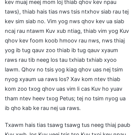
kev muaj meej mom loj thiab qhov kev npau
taws), thiab hais tias nws tsis ntxhov siab rau tej
kev sim siab no. Vim yog nws qhov kev ua siab
ncaj rau ntawm Kuv xub ntiag, thiab vim yog Kuv
qhov kev foom koob hmoov rau nws, nws thiaj
yog ib tug qauv zoo thiab ib tug qauv xyaum
raws rau tib neeg los tau txhiab txhiab xyoo
lawm. Qhov no tsis yog kiag qhov uas nej tsim
nyog xyaum ua raws los? Xav kom ntev thiab
kom zoo txog qhov uas vim li cas Kuv ho yuav
tham ntev heev txog Petus; tej no tsim nyog ua
ib qho kab ke rau nej ua raws.
Txawm hais tias tsawg tsawg tus neeg thiaj paub
Kuv xwb, los Kuv yeej tsis tso Kuv txoj kev npau