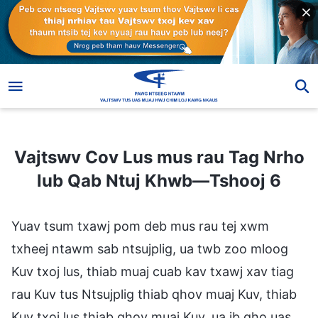
Vajtswv Cov Lus mus rau Tag Nrho lub Qab Ntuj Khwb—Tshooj 6
Vajtswv Cov Lus mus rau Tag Nrho
lub Qab Ntuj Khwb—Tshooj 6
Yuav tsum txawj pom deb mus rau tej xwm
txheej ntawm sab ntsujplig, ua twb zoo mloog
Kuv txoj lus, thiab muaj cuab kav txawj xav tiag
rau Kuv tus Ntsujplig thiab qhov muaj Kuv, thiab
Kuv txoj lus thiab qhov muaj Kuv, ua ib qho uas