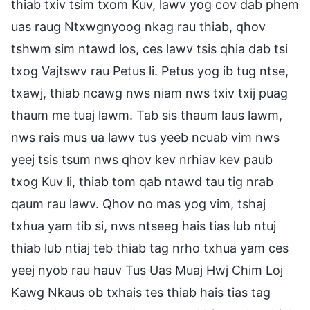
thiab txiv tsim txom Kuv, lawv yog cov dab phem
uas raug Ntxwgnyoog nkag rau thiab, qhov
tshwm sim ntawd los, ces lawv tsis qhia dab tsi
txog Vajtswv rau Petus li. Petus yog ib tug ntse,
txawj, thiab ncawg nws niam nws txiv txij puag
thaum me tuaj lawm. Tab sis thaum laus lawm,
nws rais mus ua lawv tus yeeb ncuab vim nws
yeej tsis tsum nws qhov kev nrhiav kev paub
txog Kuv li, thiab tom qab ntawd tau tig nrab
qaum rau lawv. Qhov no mas yog vim, tshaj
txhua yam tib si, nws ntseeg hais tias lub ntuj
thiab lub ntiaj teb thiab tag nrho txhua yam ces
yeej nyob rau hauv Tus Uas Muaj Hwj Chim Loj
Kawg Nkaus ob txhais tes thiab hais tias tag