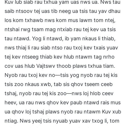
Kuv lub siab rau txhua yam uas nws ua. Nws tau
saib ntsoov tej uas tib neeg ua tsis tau yav dhau
los kom txhawb nws kom mus lawm tom ntej,
ntshai rwg tsam mag ntxiab rau tej kev ua tsis
tau ntawd. Yog li ntawd, ib yam nkaus li thiab,
nws thiaj li rau siab ntso rau txoj kev txais yuav
tej kev ntseeg thiab kev hlub ntawm tag nrho
cov uas hlub Vajtswv thoob plaws txhua tiam.
Nyob rau txoj kev no—tsis yog nyob rau tej kis
tsis zoo nkaus xwb, tab sis qhov tseem ceeb
tshaj, nyob rau tej kis zoo—nws loj hlob ceev
heev, ua rau nws qhov kev paub ntawd rais mus
ua qhov loj tshaj plaws nyob rau ntawm Kuv xub
ntiag. Nws yeej tsis nyuab yuav xav txog li, tom