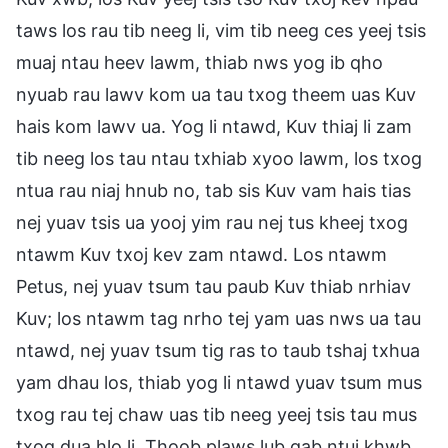
taws los rau tib neeg li, vim tib neeg ces yeej tsis
muaj ntau heev lawm, thiab nws yog ib qho
nyuab rau lawv kom ua tau txog theem uas Kuv
hais kom lawv ua. Yog li ntawd, Kuv thiaj li zam
tib neeg los tau ntau txhiab xyoo lawm, los txog
ntua rau niaj hnub no, tab sis Kuv vam hais tias
nej yuav tsis ua yooj yim rau nej tus kheej txog
ntawm Kuv txoj kev zam ntawd. Los ntawm
Petus, nej yuav tsum tau paub Kuv thiab nrhiav
Kuv; los ntawm tag nrho tej yam uas nws ua tau
ntawd, nej yuav tsum tig ras to taub tshaj txhua
yam dhau los, thiab yog li ntawd yuav tsum mus
txog rau tej chaw uas tib neeg yeej tsis tau mus
txog dua hlo li. Thoob plaws lub qab ntuj khwb