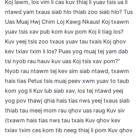
Koj lawm, los vim li cas kuv thiaj li yuav tsis ua li
ntawd yam txaus siab hlo thiab zoo siab hlo? Tus
Uas Muaj Hwj Chim Loj Kawg Nkaus! Koj txawm
yuav tsis xav pub kom kuv pom Koj li tiag los?
Kuv yeej tsis zoo txaus yuav tau txais Koj qhov
kev txiav txim li los? Puas yog muaj tej yam dab
tsi nyob rau hauv kuv uas Koj tsis xav pom?”
Nyob rau ntawm tej kev sim siab ntawd, txawm
hais tias Petus tsis muaj peev xwm yuav to taub
kom yog li Kuv lub siab xav, los tej ntawd yeej
yog pov thawj qhia hais tias nws yeej txaus siab
thiab tau meej mom rau qhov uas raug Kuv siv
(txawm hais tias nws tau txais Kuv qhov kev
txiav txim ces kom tib neeg thiaj li pom Kuv qhov