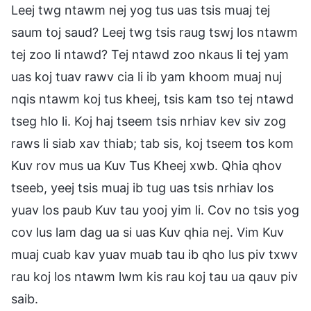
Leej twg ntawm nej yog tus uas tsis muaj tej
saum toj saud? Leej twg tsis raug tswj los ntawm
tej zoo li ntawd? Tej ntawd zoo nkaus li tej yam
uas koj tuav rawv cia li ib yam khoom muaj nuj
nqis ntawm koj tus kheej, tsis kam tso tej ntawd
tseg hlo li. Koj haj tseem tsis nrhiav kev siv zog
raws li siab xav thiab; tab sis, koj tseem tos kom
Kuv rov mus ua Kuv Tus Kheej xwb. Qhia qhov
tseeb, yeej tsis muaj ib tug uas tsis nrhiav los
yuav los paub Kuv tau yooj yim li. Cov no tsis yog
cov lus lam dag ua si uas Kuv qhia nej. Vim Kuv
muaj cuab kav yuav muab tau ib qho lus piv txwv
rau koj los ntawm lwm kis rau koj tau ua qauv piv
saib.