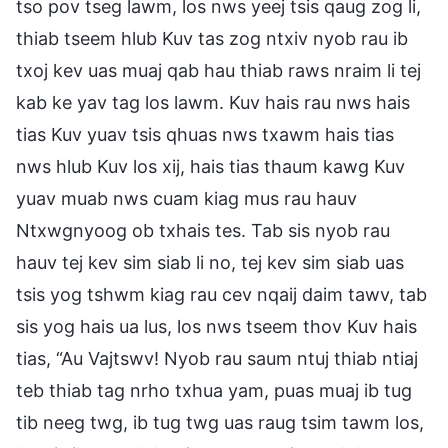
tso pov tseg lawm, los nws yeej tsis qaug zog li,
thiab tseem hlub Kuv tas zog ntxiv nyob rau ib
txoj kev uas muaj qab hau thiab raws nraim li tej
kab ke yav tag los lawm. Kuv hais rau nws hais
tias Kuv yuav tsis qhuas nws txawm hais tias
nws hlub Kuv los xij, hais tias thaum kawg Kuv
yuav muab nws cuam kiag mus rau hauv
Ntxwgnyoog ob txhais tes. Tab sis nyob rau
hauv tej kev sim siab li no, tej kev sim siab uas
tsis yog tshwm kiag rau cev nqaij daim tawv, tab
sis yog hais ua lus, los nws tseem thov Kuv hais
tias, “Au Vajtswv! Nyob rau saum ntuj thiab ntiaj
teb thiab tag nrho txhua yam, puas muaj ib tug
tib neeg twg, ib tug twg uas raug tsim tawm los,