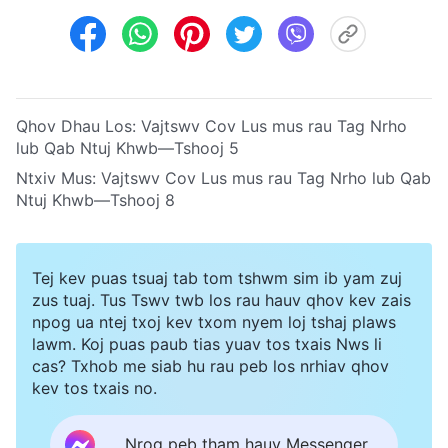
Qhov Dhau Los:
Vajtswv Cov Lus mus rau Tag Nrho
lub Qab Ntuj Khwb—Tshooj 5
Ntxiv Mus:
Vajtswv Cov Lus mus rau Tag Nrho lub Qab
Ntuj Khwb—Tshooj 8
Tej kev puas tsuaj tab tom tshwm sim ib yam zuj
zus tuaj. Tus Tswv twb los rau hauv qhov kev zais
npog ua ntej txoj kev txom nyem loj tshaj plaws
lawm. Koj puas paub tias yuav tos txais Nws li
cas? Txhob me siab hu rau peb los nrhiav qhov
kev tos txais no.
Nrog peb tham hauv Messenger