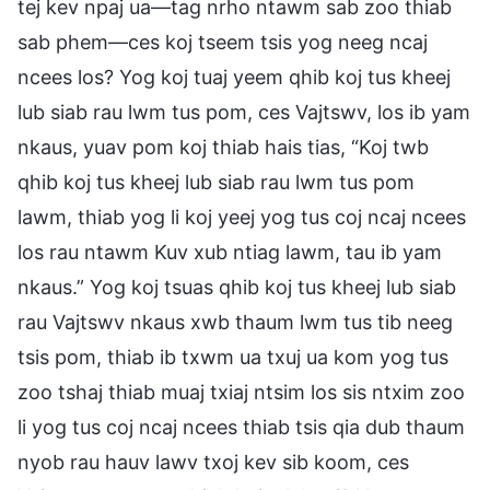
tej kev npaj ua—tag nrho ntawm sab zoo thiab
sab phem—ces koj tseem tsis yog neeg ncaj
ncees los? Yog koj tuaj yeem qhib koj tus kheej
lub siab rau lwm tus pom, ces Vajtswv, los ib yam
nkaus, yuav pom koj thiab hais tias, “Koj twb
qhib koj tus kheej lub siab rau lwm tus pom
lawm, thiab yog li koj yeej yog tus coj ncaj ncees
los rau ntawm Kuv xub ntiag lawm, tau ib yam
nkaus.” Yog koj tsuas qhib koj tus kheej lub siab
rau Vajtswv nkaus xwb thaum lwm tus tib neeg
tsis pom, thiab ib txwm ua txuj ua kom yog tus
zoo tshaj thiab muaj txiaj ntsim los sis ntxim zoo
li yog tus coj ncaj ncees thiab tsis qia dub thaum
nyob rau hauv lawv txoj kev sib koom, ces