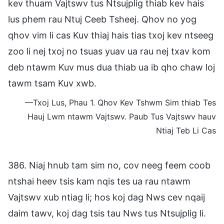
kev thuam Vajtswv tus Ntsujplig thiab kev hais
lus phem rau Ntuj Ceeb Tsheej. Qhov no yog
qhov vim li cas Kuv thiaj hais tias txoj kev ntseeg
zoo li nej txoj no tsuas yuav ua rau nej txav kom
deb ntawm Kuv mus dua thiab ua ib qho chaw loj
tawm tsam Kuv xwb.
—Txoj Lus, Phau 1. Qhov Kev Tshwm Sim thiab Tes
Hauj Lwm ntawm Vajtswv. Paub Tus Vajtswv hauv
Ntiaj Teb Li Cas
386. Niaj hnub tam sim no, cov neeg feem coob
ntshai heev tsis kam nqis tes ua rau ntawm
Vajtswv xub ntiag li; hos koj dag Nws cev nqaij
daim tawv, koj dag tsis tau Nws tus Ntsujplig li.