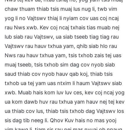
chaw thuam thiab tsis muaj lus nug li, twb vim
yog li no Vajtswv thiaj li nyiam cov uas coj ncaj
rau Nws xwb. Kev coj ncaj txhais tias muab nej
lub siab rau Vajtswv, ua siab tseeb tiag tiag rau
Vajtswv rau hauv txhua yam, qhib siab hlo rau
Nws rau hauv txhua yam, tsis txhob zais tej uas
muaj tseeb, tsis txhob sim dag cov nyob siab
saud thiab cov nyob hauv qab koj, thiab tsis
txhob ua tej yam uas ntxim li haum Vajtswv siab
xwb. Muab hais kom luv luv ces, kev coj ncaj yog
ua kom dawb huv rau txhua yam hauv nej tej kev
ua thiab cov lus, thiab tsis txhob dag Vajtswv los
sis dag tib neeg li. Qhov Kuv hais no mas yooj
yim kawg li, tiam sis rau nej mas nyuaj ob npaug.