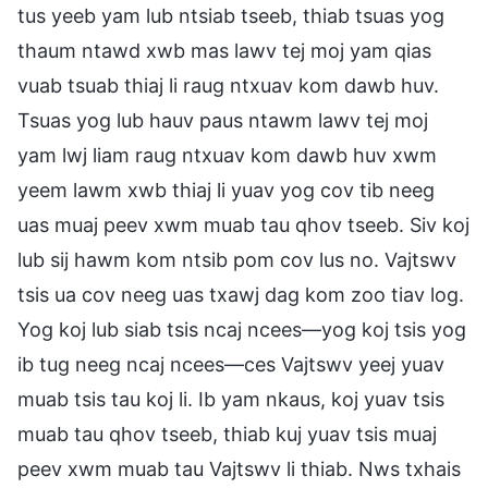
tus yeeb yam lub ntsiab tseeb, thiab tsuas yog
thaum ntawd xwb mas lawv tej moj yam qias
vuab tsuab thiaj li raug ntxuav kom dawb huv.
Tsuas yog lub hauv paus ntawm lawv tej moj
yam lwj liam raug ntxuav kom dawb huv xwm
yeem lawm xwb thiaj li yuav yog cov tib neeg
uas muaj peev xwm muab tau qhov tseeb. Siv koj
lub sij hawm kom ntsib pom cov lus no. Vajtswv
tsis ua cov neeg uas txawj dag kom zoo tiav log.
Yog koj lub siab tsis ncaj ncees—yog koj tsis yog
ib tug neeg ncaj ncees—ces Vajtswv yeej yuav
muab tsis tau koj li. Ib yam nkaus, koj yuav tsis
muab tau qhov tseeb, thiab kuj yuav tsis muaj
peev xwm muab tau Vajtswv li thiab. Nws txhais