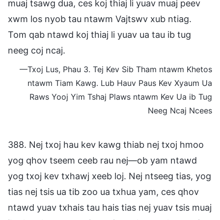
muaj tsawg dua, ces koj thiaj li yuav muaj peev
xwm los nyob tau ntawm Vajtswv xub ntiag.
Tom qab ntawd koj thiaj li yuav ua tau ib tug
neeg coj ncaj.
—Txoj Lus, Phau 3. Tej Kev Sib Tham ntawm Khetos
ntawm Tiam Kawg. Lub Hauv Paus Kev Xyaum Ua
Raws Yooj Yim Tshaj Plaws ntawm Kev Ua ib Tug
Neeg Ncaj Ncees
388. Nej txoj hau kev kawg thiab nej txoj hmoo
yog qhov tseem ceeb rau nej—ob yam ntawd
yog txoj kev txhawj xeeb loj. Nej ntseeg tias, yog
tias nej tsis ua tib zoo ua txhua yam, ces qhov
ntawd yuav txhais tau hais tias nej yuav tsis muaj