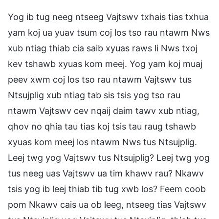
Yog ib tug neeg ntseeg Vajtswv txhais tias txhua
yam koj ua yuav tsum coj los tso rau ntawm Nws
xub ntiag thiab cia saib xyuas raws li Nws txoj
kev tshawb xyuas kom meej. Yog yam koj muaj
peev xwm coj los tso rau ntawm Vajtswv tus
Ntsujplig xub ntiag tab sis tsis yog tso rau
ntawm Vajtswv cev nqaij daim tawv xub ntiag,
qhov no qhia tau tias koj tsis tau raug tshawb
xyuas kom meej los ntawm Nws tus Ntsujplig.
Leej twg yog Vajtswv tus Ntsujplig? Leej twg yog
tus neeg uas Vajtswv ua tim khawv rau? Nkawv
tsis yog ib leej thiab tib tug xwb los? Feem coob
pom Nkawv cais ua ob leeg, ntseeg tias Vajtswv