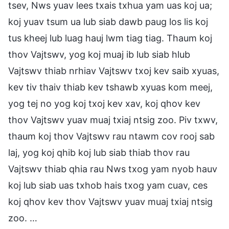
tsev, Nws yuav lees txais txhua yam uas koj ua;
koj yuav tsum ua lub siab dawb paug los lis koj
tus kheej lub luag hauj lwm tiag tiag. Thaum koj
thov Vajtswv, yog koj muaj ib lub siab hlub
Vajtswv thiab nrhiav Vajtswv txoj kev saib xyuas,
kev tiv thaiv thiab kev tshawb xyuas kom meej,
yog tej no yog koj txoj kev xav, koj qhov kev
thov Vajtswv yuav muaj txiaj ntsig zoo. Piv txwv,
thaum koj thov Vajtswv rau ntawm cov rooj sab
laj, yog koj qhib koj lub siab thiab thov rau
Vajtswv thiab qhia rau Nws txog yam nyob hauv
koj lub siab uas txhob hais txog yam cuav, ces
koj qhov kev thov Vajtswv yuav muaj txiaj ntsig
zoo. …