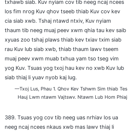
txhawb siab. Kuv nyiam cov tib neeg ncaj ncees
los fim nrog Kuv qhov tseeb thiab Kuv cov kev
cia siab xwb. Tshaj ntawd ntxiv, Kuv nyiam
thaum tib neeg muaj peev xwm qhia tau kev saib
xyuas zoo tshaj plaws thiab kev txiav txim siab
rau Kuv lub siab xwb, thiab thaum lawv tseem
muaj peev xwm muab txhua yam tso tseg vim
yog Kuv. Tsuas yog txoj hau kev no xwb Kuv lub
siab thiaj li yuav nyob kaj lug.
—Txoj Lus, Phau 1. Qhov Kev Tshwm Sim thiab Tes
Hauj Lwm ntawm Vajtswv. Ntawm Lub Hom Phiaj
389. Tsuas yog cov tib neeg uas nrhiav los ua
neeg ncaj ncees nkaus xwb mas lawv thiaj li