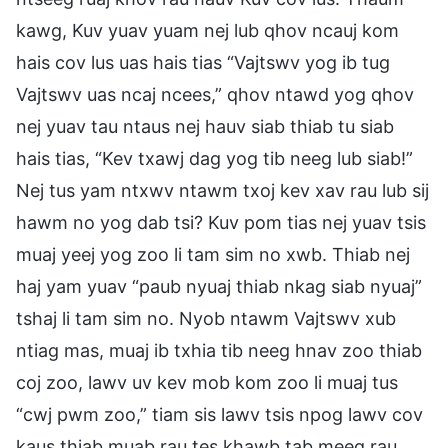
kawg, Kuv yuav yuam nej lub qhov ncauj kom
hais cov lus uas hais tias “Vajtswv yog ib tug
Vajtswv uas ncaj ncees,” qhov ntawd yog qhov
nej yuav tau ntaus nej hauv siab thiab tu siab
hais tias, “Kev txawj dag yog tib neeg lub siab!”
Nej tus yam ntxwv ntawm txoj kev xav rau lub sij
hawm no yog dab tsi? Kuv pom tias nej yuav tsis
muaj yeej yog zoo li tam sim no xwb. Thiab nej
haj yam yuav “paub nyuaj thiab nkag siab nyuaj”
tshaj li tam sim no. Nyob ntawm Vajtswv xub
ntiag mas, muaj ib txhia tib neeg hnav zoo thiab
coj zoo, lawv uv kev mob kom zoo li muaj tus
“cwj pwm zoo,” tiam sis lawv tsis npog lawv cov
kaus thiab muab rau tes khawb tab meeg rau