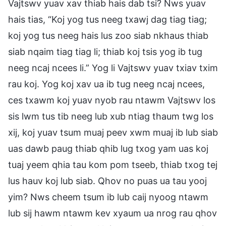
Vajtswv yuav xav thiab hais dab tsi? Nws yuav
hais tias, “Koj yog tus neeg txawj dag tiag tiag;
koj yog tus neeg hais lus zoo siab nkhaus thiab
siab nqaim tiag tiag li; thiab koj tsis yog ib tug
neeg ncaj ncees li.” Yog li Vajtswv yuav txiav txim
rau koj. Yog koj xav ua ib tug neeg ncaj ncees,
ces txawm koj yuav nyob rau ntawm Vajtswv los
sis lwm tus tib neeg lub xub ntiag thaum twg los
xij, koj yuav tsum muaj peev xwm muaj ib lub siab
uas dawb paug thiab qhib lug txog yam uas koj
tuaj yeem qhia tau kom pom tseeb, thiab txog tej
lus hauv koj lub siab. Qhov no puas ua tau yooj
yim? Nws cheem tsum ib lub caij nyoog ntawm
lub sij hawm ntawm kev xyaum ua nrog rau qhov