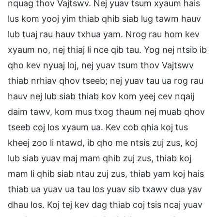
nquag thov Vajtswv. Nej yuav tsum xyaum hais
lus kom yooj yim thiab qhib siab lug tawm hauv
lub tuaj rau hauv txhua yam. Nrog rau hom kev
xyaum no, nej thiaj li nce qib tau. Yog nej ntsib ib
qho kev nyuaj loj, nej yuav tsum thov Vajtswv
thiab nrhiav qhov tseeb; nej yuav tau ua rog rau
hauv nej lub siab thiab kov kom yeej cev nqaij
daim tawv, kom mus txog thaum nej muab qhov
tseeb coj los xyaum ua. Kev cob qhia koj tus
kheej zoo li ntawd, ib qho me ntsis zuj zus, koj
lub siab yuav maj mam qhib zuj zus, thiab koj
mam li qhib siab ntau zuj zus, thiab yam koj hais
thiab ua yuav ua tau los yuav sib txawv dua yav
dhau los. Koj tej kev dag thiab coj tsis ncaj yuav