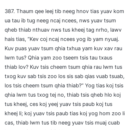
387. Thaum qee leej tib neeg hnov tias yuav kom
ua tau ib tug neeg ncaj ncees, nws yuav tsum
qheb thiab nthuav nws tus kheej tag nrho, lawv
hais tias, “Kev coj ncaj ncees yog ib yam nyuaj.
Kuv puas yuav tsum qhia txhua yam kuv xav rau
lwm tus? Qhia yam zoo tseem tsis tau txaus
thiab lov? Kuv tsis cheem tsum qhia rau lwm tus
txog kuv sab tsis zoo los sis sab qias vuab tsuab,
los tsis cheem tsum qhia thiab?” Yog tias koj tsis
qhia lwm tus txog tej no, thiab tsis qheb hlo koj
tus kheej, ces koj yeej yuav tsis paub koj tus
kheej li; koj yuav tsis paub tias koj yog hom zoo li
cas, thiab lwm tus tib neeg yuav tsis muaj cuab