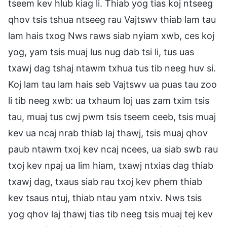
tseem kev hlub kiag li. Thiab yog tias koj ntseeg
qhov tsis tshua ntseeg rau Vajtswv thiab lam tau
lam hais txog Nws raws siab nyiam xwb, ces koj
yog, yam tsis muaj lus nug dab tsi li, tus uas
txawj dag tshaj ntawm txhua tus tib neeg huv si.
Koj lam tau lam hais seb Vajtswv ua puas tau zoo
li tib neeg xwb: ua txhaum loj uas zam txim tsis
tau, muaj tus cwj pwm tsis tseem ceeb, tsis muaj
kev ua ncaj nrab thiab laj thawj, tsis muaj qhov
paub ntawm txoj kev ncaj ncees, ua siab swb rau
txoj kev npaj ua lim hiam, txawj ntxias dag thiab
txawj dag, txaus siab rau txoj kev phem thiab
kev tsaus ntuj, thiab ntau yam ntxiv. Nws tsis
yog qhov laj thawj tias tib neeg tsis muaj tej kev