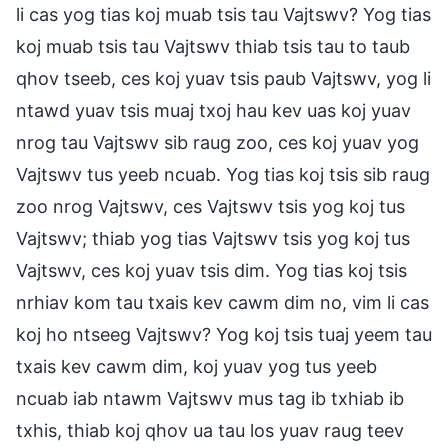
li cas yog tias koj muab tsis tau Vajtswv? Yog tias
koj muab tsis tau Vajtswv thiab tsis tau to taub
qhov tseeb, ces koj yuav tsis paub Vajtswv, yog li
ntawd yuav tsis muaj txoj hau kev uas koj yuav
nrog tau Vajtswv sib raug zoo, ces koj yuav yog
Vajtswv tus yeeb ncuab. Yog tias koj tsis sib raug
zoo nrog Vajtswv, ces Vajtswv tsis yog koj tus
Vajtswv; thiab yog tias Vajtswv tsis yog koj tus
Vajtswv, ces koj yuav tsis dim. Yog tias koj tsis
nrhiav kom tau txais kev cawm dim no, vim li cas
koj ho ntseeg Vajtswv? Yog koj tsis tuaj yeem tau
txais kev cawm dim, koj yuav yog tus yeeb
ncuab iab ntawm Vajtswv mus tag ib txhiab ib
txhis, thiab koj qhov ua tau los yuav raug teev