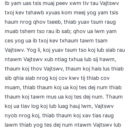
Ib yam uas tsis muaj peev xwm tiv tau Vajtswv
txoj kev tshawb xyuas kom meej yog yam tsis
haum nrog qhov tseeb, thiab yuav tsum raug
muab tshem tso rau ib sab; qhov ua lwm yam
ces yog ua ib txoj kev txhaum tawm tsam
Vajtswv. Yog li, koj yuav tsum tso koj lub siab rau
ntawm Vajtswv xub ntiag txhua lub sij hawm,
thaum koj thov Vajtswv, thaum koj hais lus thiab
sib qhia siab nrog koj cov kwv tij thiab cov
muam, thiab thaum koj ua koj tes dej num thiab
thaum koj tawm mus ua koj tes dej num. Thaum
koj ua tiav log koj lub luag hauj lwm, Vajtswv
nyob nrog koj, thiab thaum koj xav tias raug
lawm thiab yog tes dej num ntawm Vajtswv lub