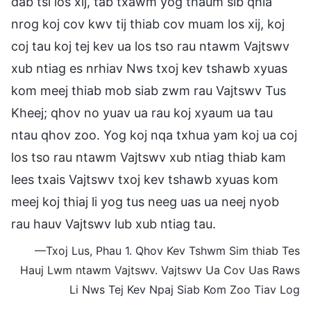
dab tsi los xij, tab txawm yog thaum sib qhia
nrog koj cov kwv tij thiab cov muam los xij, koj
coj tau koj tej kev ua los tso rau ntawm Vajtswv
xub ntiag es nrhiav Nws txoj kev tshawb xyuas
kom meej thiab mob siab zwm rau Vajtswv Tus
Kheej; qhov no yuav ua rau koj xyaum ua tau
ntau qhov zoo. Yog koj nqa txhua yam koj ua coj
los tso rau ntawm Vajtswv xub ntiag thiab kam
lees txais Vajtswv txoj kev tshawb xyuas kom
meej koj thiaj li yog tus neeg uas ua neej nyob
rau hauv Vajtswv lub xub ntiag tau.
—Txoj Lus, Phau 1. Qhov Kev Tshwm Sim thiab Tes
Hauj Lwm ntawm Vajtswv. Vajtswv Ua Cov Uas Raws
Li Nws Tej Kev Npaj Siab Kom Zoo Tiav Log