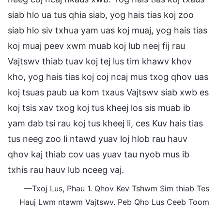
siab hlo ua tus qhia siab, yog hais tias koj zoo
siab hlo siv txhua yam uas koj muaj, yog hais tias
koj muaj peev xwm muab koj lub neej fij rau
Vajtswv thiab tuav koj tej lus tim khawv khov
kho, yog hais tias koj coj ncaj mus txog qhov uas
koj tsuas paub ua kom txaus Vajtswv siab xwb es
koj tsis xav txog koj tus kheej los sis muab ib
yam dab tsi rau koj tus kheej li, ces Kuv hais tias
tus neeg zoo li ntawd yuav loj hlob rau hauv
qhov kaj thiab cov uas yuav tau nyob mus ib
txhis rau hauv lub nceeg vaj.
—Txoj Lus, Phau 1. Qhov Kev Tshwm Sim thiab Tes
Hauj Lwm ntawm Vajtswv. Peb Qho Lus Ceeb Toom