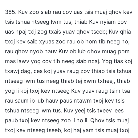
385. Kuv zoo siab rau cov uas tsis muaj qhov kev
tsis tshua ntseeg lwm tus, thiab Kuv nyiam cov
uas npaj txij zog txais yuav qhov tseeb; Kuv qhia
txoj kev saib xyuas zoo rau ob hom tib neeg no,
rau qhov nyob hauv Kuv ob lub qhov muag pom
mas lawv yog cov tib neeg siab ncaj. Yog tias koj
txawj dag, ces koj yuav raug zov thiab tsis tshua
ntseeg lwm tus neeg thiab tej xwm txheej, thiab
yog li koj txoj kev ntseeg Kuv yuav raug tsim tsa
rau saum ib lub hauv paus ntawm txoj kev tsis
tshua ntseeg lwm tus. Kuv yeej tsis txeev lees
paub txoj kev ntseeg zoo li no li. Qhov tsis muaj
txoj kev ntseeg tseeb, koj haj yam tsis muaj txoj