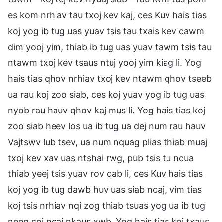
es kom nrhiav tau txoj kev kaj, ces Kuv hais tias
koj yog ib tug uas yuav tsis tau txais kev cawm
dim yooj yim, thiab ib tug uas yuav tawm tsis tau
ntawm txoj kev tsaus ntuj yooj yim kiag li. Yog
hais tias qhov nrhiav txoj kev ntawm qhov tseeb
ua rau koj zoo siab, ces koj yuav yog ib tug uas
nyob rau hauv qhov kaj mus li. Yog hais tias koj
zoo siab heev los ua ib tug ua dej num rau hauv
Vajtswv lub tsev, ua num nquag plias thiab muaj
txoj kev xav uas ntshai rwg, pub tsis tu ncua
thiab yeej tsis yuav rov qab li, ces Kuv hais tias
koj yog ib tug dawb huv uas siab ncaj, vim tias
koj tsis nrhiav nqi zog thiab tsuas yog ua ib tug
neeg coj ncaj nkaus xwb. Yog hais tias koj txaus