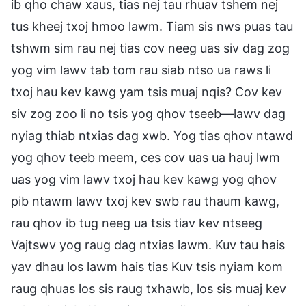
ib qho chaw xaus, tias nej tau rhuav tshem nej
tus kheej txoj hmoo lawm. Tiam sis nws puas tau
tshwm sim rau nej tias cov neeg uas siv dag zog
yog vim lawv tab tom rau siab ntso ua raws li
txoj hau kev kawg yam tsis muaj nqis? Cov kev
siv zog zoo li no tsis yog qhov tseeb—lawv dag
nyiag thiab ntxias dag xwb. Yog tias qhov ntawd
yog qhov teeb meem, ces cov uas ua hauj lwm
uas yog vim lawv txoj hau kev kawg yog qhov
pib ntawm lawv txoj kev swb rau thaum kawg,
rau qhov ib tug neeg ua tsis tiav kev ntseeg
Vajtswv yog raug dag ntxias lawm. Kuv tau hais
yav dhau los lawm hais tias Kuv tsis nyiam kom
raug qhuas los sis raug txhawb, los sis muaj kev