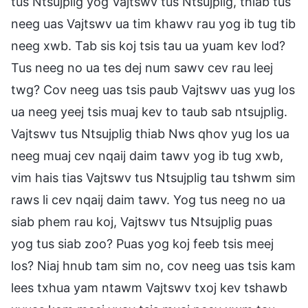
tus Ntsujplig yog Vajtswv tus Ntsujplig, thiab tus
neeg uas Vajtswv ua tim khawv rau yog ib tug tib
neeg xwb. Tab sis koj tsis tau ua yuam kev lod?
Tus neeg no ua tes dej num sawv cev rau leej
twg? Cov neeg uas tsis paub Vajtswv uas yug los
ua neeg yeej tsis muaj kev to taub sab ntsujplig.
Vajtswv tus Ntsujplig thiab Nws qhov yug los ua
neeg muaj cev nqaij daim tawv yog ib tug xwb,
vim hais tias Vajtswv tus Ntsujplig tau tshwm sim
raws li cev nqaij daim tawv. Yog tus neeg no ua
siab phem rau koj, Vajtswv tus Ntsujplig puas
yog tus siab zoo? Puas yog koj feeb tsis meej
los? Niaj hnub tam sim no, cov neeg uas tsis kam
lees txhua yam ntawm Vajtswv txoj kev tshawb