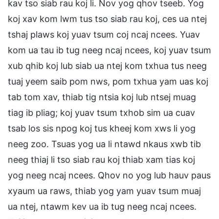
kav tso siab rau koj li. Nov yog qhov tseeb. Yog
koj xav kom lwm tus tso siab rau koj, ces ua ntej
tshaj plaws koj yuav tsum coj ncaj ncees. Yuav
kom ua tau ib tug neeg ncaj ncees, koj yuav tsum
xub qhib koj lub siab ua ntej kom txhua tus neeg
tuaj yeem saib pom nws, pom txhua yam uas koj
tab tom xav, thiab tig ntsia koj lub ntsej muag
tiag ib pliag; koj yuav tsum txhob sim ua cuav
tsab los sis npog koj tus kheej kom xws li yog
neeg zoo. Tsuas yog ua li ntawd nkaus xwb tib
neeg thiaj li tso siab rau koj thiab xam tias koj
yog neeg ncaj ncees. Qhov no yog lub hauv paus
xyaum ua raws, thiab yog yam yuav tsum muaj
ua ntej, ntawm kev ua ib tug neeg ncaj ncees.