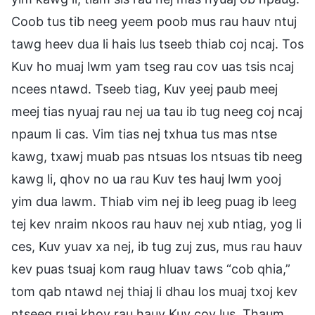
Coob tus tib neeg yeem poob mus rau hauv ntuj
tawg heev dua li hais lus tseeb thiab coj ncaj. Tos
Kuv ho muaj lwm yam tseg rau cov uas tsis ncaj
ncees ntawd. Tseeb tiag, Kuv yeej paub meej
meej tias nyuaj rau nej ua tau ib tug neeg coj ncaj
npaum li cas. Vim tias nej txhua tus mas ntse
kawg, txawj muab pas ntsuas los ntsuas tib neeg
kawg li, qhov no ua rau Kuv tes hauj lwm yooj
yim dua lawm. Thiab vim nej ib leeg puag ib leeg
tej kev nraim nkoos rau hauv nej xub ntiag, yog li
ces, Kuv yuav xa nej, ib tug zuj zus, mus rau hauv
kev puas tsuaj kom raug hluav taws “cob qhia,”
tom qab ntawd nej thiaj li dhau los muaj txoj kev
ntseeg ruaj khov rau hauv Kuv cov lus. Thaum