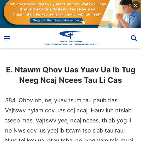
E. Ntawm Qhov Uas Yuav Ua ib Tug Neeg Ncaj Ncees Tau Li Cas
E. Ntawm Qhov Uas Yuav Ua ib Tug
Neeg Ncaj Ncees Tau Li Cas
384. Qhov ob, nej yuav tsum tau paub tias
Vajtswv nyiam cov uas coj ncaj. Hauv lub ntsiab
tseeb mas, Vajtswv yeej ncaj ncees, thiab yog li
no Nws cov lus yeej ib txwm tso siab tau rau;
Nws tej kev ua, ntau tshaj no, yog yam tsis muaj