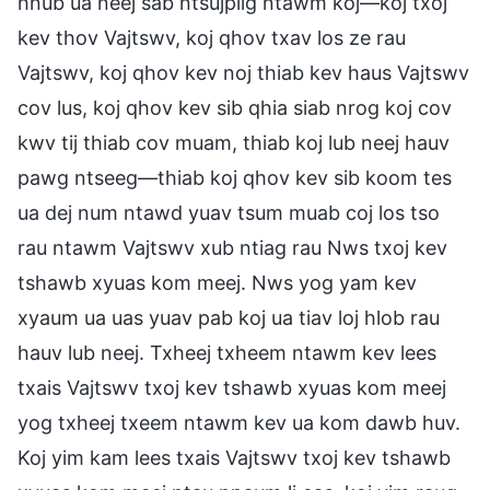
hnub ua neej sab ntsujplig ntawm koj—koj txoj
kev thov Vajtswv, koj qhov txav los ze rau
Vajtswv, koj qhov kev noj thiab kev haus Vajtswv
cov lus, koj qhov kev sib qhia siab nrog koj cov
kwv tij thiab cov muam, thiab koj lub neej hauv
pawg ntseeg—thiab koj qhov kev sib koom tes
ua dej num ntawd yuav tsum muab coj los tso
rau ntawm Vajtswv xub ntiag rau Nws txoj kev
tshawb xyuas kom meej. Nws yog yam kev
xyaum ua uas yuav pab koj ua tiav loj hlob rau
hauv lub neej. Txheej txheem ntawm kev lees
txais Vajtswv txoj kev tshawb xyuas kom meej
yog txheej txeem ntawm kev ua kom dawb huv.
Koj yim kam lees txais Vajtswv txoj kev tshawb