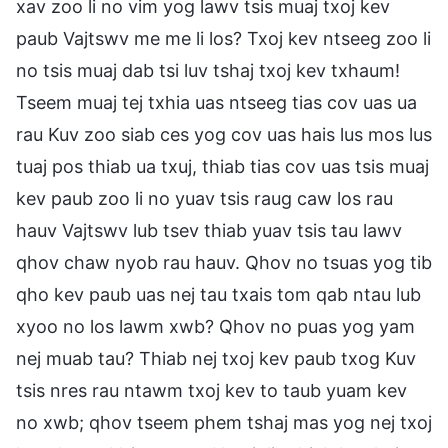
xav zoo li no vim yog lawv tsis muaj txoj kev
paub Vajtswv me me li los? Txoj kev ntseeg zoo li
no tsis muaj dab tsi luv tshaj txoj kev txhaum!
Tseem muaj tej txhia uas ntseeg tias cov uas ua
rau Kuv zoo siab ces yog cov uas hais lus mos lus
tuaj pos thiab ua txuj, thiab tias cov uas tsis muaj
kev paub zoo li no yuav tsis raug caw los rau
hauv Vajtswv lub tsev thiab yuav tsis tau lawv
qhov chaw nyob rau hauv. Qhov no tsuas yog tib
qho kev paub uas nej tau txais tom qab ntau lub
xyoo no los lawm xwb? Qhov no puas yog yam
nej muab tau? Thiab nej txoj kev paub txog Kuv
tsis nres rau ntawm txoj kev to taub yuam kev
no xwb; qhov tseem phem tshaj mas yog nej txoj