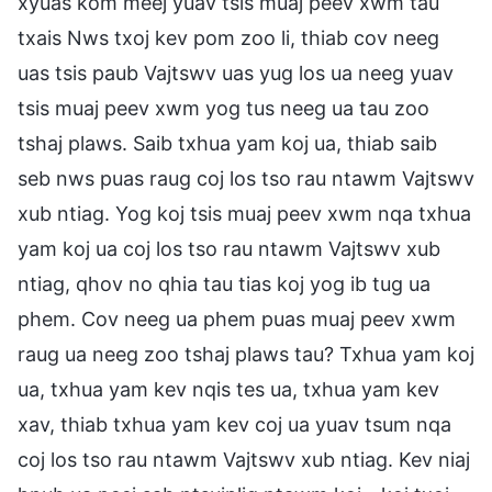
xyuas kom meej yuav tsis muaj peev xwm tau
txais Nws txoj kev pom zoo li, thiab cov neeg
uas tsis paub Vajtswv uas yug los ua neeg yuav
tsis muaj peev xwm yog tus neeg ua tau zoo
tshaj plaws. Saib txhua yam koj ua, thiab saib
seb nws puas raug coj los tso rau ntawm Vajtswv
xub ntiag. Yog koj tsis muaj peev xwm nqa txhua
yam koj ua coj los tso rau ntawm Vajtswv xub
ntiag, qhov no qhia tau tias koj yog ib tug ua
phem. Cov neeg ua phem puas muaj peev xwm
raug ua neeg zoo tshaj plaws tau? Txhua yam koj
ua, txhua yam kev nqis tes ua, txhua yam kev
xav, thiab txhua yam kev coj ua yuav tsum nqa
coj los tso rau ntawm Vajtswv xub ntiag. Kev niaj