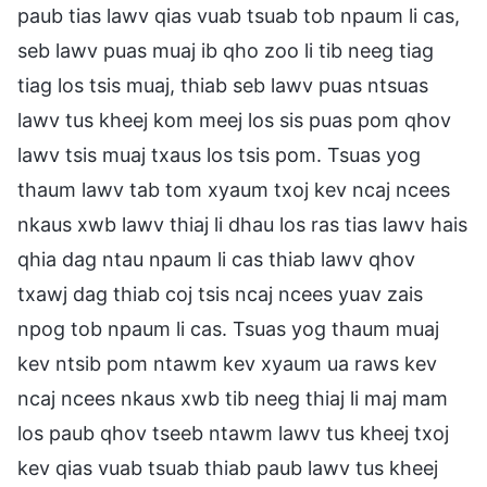
paub tias lawv qias vuab tsuab tob npaum li cas,
seb lawv puas muaj ib qho zoo li tib neeg tiag
tiag los tsis muaj, thiab seb lawv puas ntsuas
lawv tus kheej kom meej los sis puas pom qhov
lawv tsis muaj txaus los tsis pom. Tsuas yog
thaum lawv tab tom xyaum txoj kev ncaj ncees
nkaus xwb lawv thiaj li dhau los ras tias lawv hais
qhia dag ntau npaum li cas thiab lawv qhov
txawj dag thiab coj tsis ncaj ncees yuav zais
npog tob npaum li cas. Tsuas yog thaum muaj
kev ntsib pom ntawm kev xyaum ua raws kev
ncaj ncees nkaus xwb tib neeg thiaj li maj mam
los paub qhov tseeb ntawm lawv tus kheej txoj
kev qias vuab tsuab thiab paub lawv tus kheej