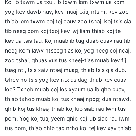
Koj ib txwm ua txuj, ib txwm lom txwm ua kom
yog kev dawb huv, kev muaj txiaj ntsim, kev zoo
thiab lom txwm coj tej qauv zoo tshaj. Koj tsis cia
tib neeg pom koj txoj kev lwj liam thiab koj tej
kev ua tsis tau. Koj muab ib tug duab cuav rau tib
neeg kom lawv ntseeg tias koj yog neeg coj ncaj,
zoo tshaj, qhuas yus tus kheej-tias muab kev fij
tuag nti, tsis xaiv ntsej muag, thiab tsis qia dub.
Qhov no tsis yog kev ntxias dag thiab kev cuav
lod? Txhob muab coj los xyaum ua ib qho cuav,
thiab txhob muab koj tus kheej npog; dua ntawd,
qhib koj tus kheej thiab koj lub siab rau lwm tus
pom. Yog koj tuaj yeem qhib koj lub siab rau lwm
tus pom, thiab qhib tag nrho koj tej kev xav thiab