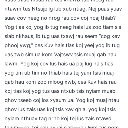
ntawm tus Ntsujplig lub xub ntiag. Nej puas yuav
suav cov neeg no nrog rau cov coj ncaj thiab?
Yog tias koj yog ib tug neeg hais lus zoo tiam sis
siab nkhaus, ib tug uas txawj rau seem “cog kev
phooj ywg,” ces Kuv hais tias koj yeej yog ib tug
uas twb sim ua kom Vajtswv tsis muaj qab hau
lawm. Yog koj cov lus hais ua paj lug hais tias
yog tim ub tim no thiab hais tej yam tsis muaj
qab hau kom zoo mloog xwb, ces Kuv hais rau
koj tias koj yog tus uas ntxub tsis nyiam muab
qhov tseeb coj los xyaum ua. Yog koj muaj ntau
qhov lus zais uas koj tsis xav qhia, yog koj tsis
nyiam nthuav tag nrho koj tej lus zais ntawd
tawm—koj tej kev nyuaj siab—rau lwm tus pom