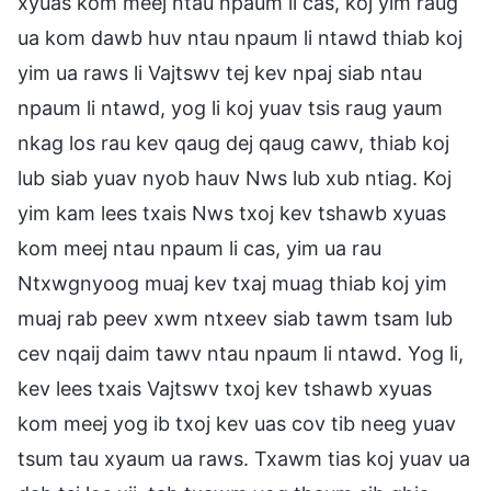
xyuas kom meej ntau npaum li cas, koj yim raug
ua kom dawb huv ntau npaum li ntawd thiab koj
yim ua raws li Vajtswv tej kev npaj siab ntau
npaum li ntawd, yog li koj yuav tsis raug yaum
nkag los rau kev qaug dej qaug cawv, thiab koj
lub siab yuav nyob hauv Nws lub xub ntiag. Koj
yim kam lees txais Nws txoj kev tshawb xyuas
kom meej ntau npaum li cas, yim ua rau
Ntxwgnyoog muaj kev txaj muag thiab koj yim
muaj rab peev xwm ntxeev siab tawm tsam lub
cev nqaij daim tawv ntau npaum li ntawd. Yog li,
kev lees txais Vajtswv txoj kev tshawb xyuas
kom meej yog ib txoj kev uas cov tib neeg yuav
tsum tau xyaum ua raws. Txawm tias koj yuav ua