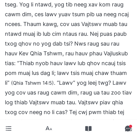
tseg. Yog li ntawd, yog tib neeg xav kom raug
cawm dim, ces lawv yuav tsum pib ua neeg ncaj
ncees. Thaum kawg, cov uas Vajtswv muab tau
ntawd muaj ib lub cim ntaus rau. Nej puas paub
txog qhov no yog dab tsi? Nws raug sau rau
hauv Kev Qhia Tshwm, rau hauv phau Vajluskub
tias: “Thiab nyob hauv lawv lub qhov ncauj tsis
pom muaj lus dag li; lawv tsis muaj chaw thuam
li”
. “Lawv” yog leej twg? Lawv
(Qhia Tshwm 14:5)
yog cov uas raug cawm dim, raug ua tau zoo tiav
log thiab Vajtswv muab tau. Vajtswv piav qhia
txog cov neeg no li cas? Tej cwj pwm thiab tej
kev nthuav tawm ntawm lawv txoj kev coj yog
dab tsi? Lawv tsis muaj chaw thuam li. Lawv tsis