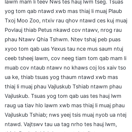
lawm mam li teev Nws tes hauj lwm tseg. Tsuas
yog tom qab ntawd xwb mas thiaj li muaj Plaub
Txoj Moo Zoo, ntxiv rau qhov ntawd ces kuj muaj
Povlauj thiab Petus nkawd cov ntawv, nrog rau
phau Ntawv Qhia Tshwm. Ntev tshaj peb puas
xyoo tom qab uas Yexus tau nce mus saum ntuj
ceeb tsheej lawm, cov neeg tiam tom qab mam li
muab cov ntaub ntawv no khaws coj los xaiv tso
ua ke, thiab tsuas yog thaum ntawd xwb mas
thiaj li muaj phau Vajluskub Tshiab ntawm phau
Vajluskub. Tsuas yog tom qab uas tes hauj lwm
raug ua tiav hlo lawm xwb mas thiaj li muaj phau
Vajluskub Tshiab; nws yeej tsis muaj nyob ua ntej
ntawd. Vajtswv tau ua tag nrho tes hauj lwm,