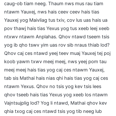
caug-ob tiam neeg. Thaum nws mus rau tiam
ntawm Yauxej, nws hais ceev ceev hais tias
Yauxej yog Maivliag tus txiv, cov lus uas hais ua
pov thawj hais tias Yexus yog tus xeeb leej xeeb
ntxwv ntawm Anplahas. Qhov ntawd tseem tsis
yog ib qho tswv yim uas rov sib nraus thiab lod?
Qhov caj ces ntawd yeej teev muaj Yauxej tej poj
koob yawm txwv meej meej, nws yeej pom tau
meej meej hais tias yog caj ces ntawm Yauxej,
tab sis Mathai hais nias qhi hais tias yog caj ces
ntawm Yexus. Qhov no tsis yog kev tsis lees
qhov tseeb hais tias Yexus yog xeeb los ntawm
Vajntsujplig lod? Yog li ntawd, Mathai qhov kev
qhia txog caj ces ntawd tsis yog tib neeg lub