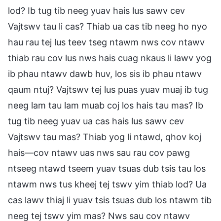
lod? Ib tug tib neeg yuav hais lus sawv cev
Vajtswv tau li cas? Thiab ua cas tib neeg ho nyo
hau rau tej lus teev tseg ntawm nws cov ntawv
thiab rau cov lus nws hais cuag nkaus li lawv yog
ib phau ntawv dawb huv, los sis ib phau ntawv
qaum ntuj? Vajtswv tej lus puas yuav muaj ib tug
neeg lam tau lam muab coj los hais tau mas? Ib
tug tib neeg yuav ua cas hais lus sawv cev
Vajtswv tau mas? Thiab yog li ntawd, qhov koj
hais—cov ntawv uas nws sau rau cov pawg
ntseeg ntawd tseem yuav tsuas dub tsis tau los
ntawm nws tus kheej tej tswv yim thiab lod? Ua
cas lawv thiaj li yuav tsis tsuas dub los ntawm tib
neeg tej tswv yim mas? Nws sau cov ntawv