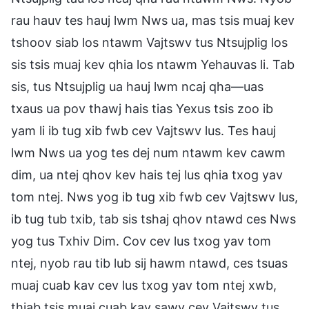
rau hauv tes hauj lwm Nws ua, mas tsis muaj kev
tshoov siab los ntawm Vajtswv tus Ntsujplig los
sis tsis muaj kev qhia los ntawm Yehauvas li. Tab
sis, tus Ntsujplig ua hauj lwm ncaj qha—uas
txaus ua pov thawj hais tias Yexus tsis zoo ib
yam li ib tug xib fwb cev Vajtswv lus. Tes hauj
lwm Nws ua yog tes dej num ntawm kev cawm
dim, ua ntej qhov kev hais tej lus qhia txog yav
tom ntej. Nws yog ib tug xib fwb cev Vajtswv lus,
ib tug tub txib, tab sis tshaj qhov ntawd ces Nws
yog tus Txhiv Dim. Cov cev lus txog yav tom
ntej, nyob rau tib lub sij hawm ntawd, ces tsuas
muaj cuab kav cev lus txog yav tom ntej xwb,
thiab tsis muaj cuab kav sawv cev Vajtswv tus