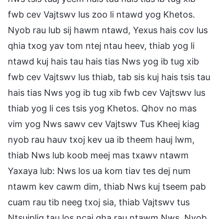
fwb cev Vajtswv lus zoo li ntawd yog Khetos.
Nyob rau lub sij hawm ntawd, Yexus hais cov lus
qhia txog yav tom ntej ntau heev, thiab yog li
ntawd kuj hais tau hais tias Nws yog ib tug xib
fwb cev Vajtswv lus thiab, tab sis kuj hais tsis tau
hais tias Nws yog ib tug xib fwb cev Vajtswv lus
thiab yog li ces tsis yog Khetos. Qhov no mas
vim yog Nws sawv cev Vajtswv Tus Kheej kiag
nyob rau hauv txoj kev ua ib theem hauj lwm,
thiab Nws lub koob meej mas txawv ntawm
Yaxaya lub: Nws los ua kom tiav tes dej num
ntawm kev cawm dim, thiab Nws kuj tseem pab
cuam rau tib neeg txoj sia, thiab Vajtswv tus
Ntsujplig tau los ncaj qha rau ntawm Nws. Nyob