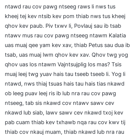
ntawd rau cov pawg ntseeg raws li nws tus
kheej tej kev ntsib kev pom thiab nws tus kheej
qhov kev paub. Piv txwv li, Povlauj sau ib tsab
ntawv mus rau cov pawg ntseeg ntawm Kalatia
uas muaj qee yam kev xav, thiab Petus sau dua ib
tsab, uas muaj lwm qhov kev xav. Qhov twg yog
qhov uas los ntawm Vajntsujplig los mas? Tsis
muaj leej twg yuav hais tau tseeb tseeb li. Yog li
ntawd, nws thiaj tsuas hais tau hais tias nkawd
ob leeg puav leej ris ib lub nra rau cov pawg
ntseeg, tab sis nkawd cov ntawv sawv cev
nkawd lub siab, lawv sawv cev nkawd txoj kev
pab cuam thiab kev txhawb nqa rau cov kwv tij
thiab cov nkauj muam, thiab nkawd lub nra rau