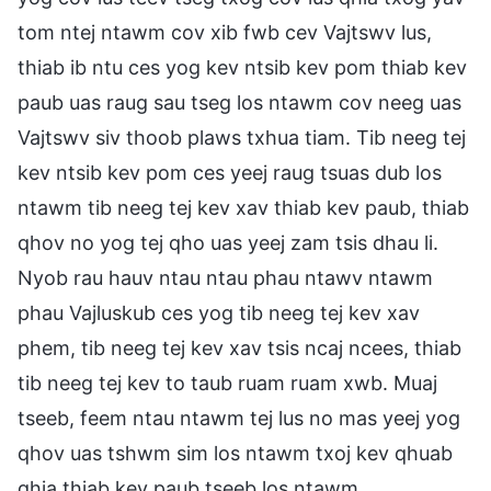
tom ntej ntawm cov xib fwb cev Vajtswv lus,
thiab ib ntu ces yog kev ntsib kev pom thiab kev
paub uas raug sau tseg los ntawm cov neeg uas
Vajtswv siv thoob plaws txhua tiam. Tib neeg tej
kev ntsib kev pom ces yeej raug tsuas dub los
ntawm tib neeg tej kev xav thiab kev paub, thiab
qhov no yog tej qho uas yeej zam tsis dhau li.
Nyob rau hauv ntau ntau phau ntawv ntawm
phau Vajluskub ces yog tib neeg tej kev xav
phem, tib neeg tej kev xav tsis ncaj ncees, thiab
tib neeg tej kev to taub ruam ruam xwb. Muaj
tseeb, feem ntau ntawm tej lus no mas yeej yog
qhov uas tshwm sim los ntawm txoj kev qhuab
qhia thiab kev paub tseeb los ntawm