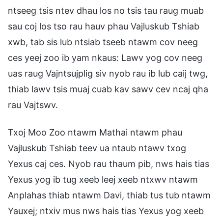
ntseeg tsis ntev dhau los no tsis tau raug muab
sau coj los tso rau hauv phau Vajluskub Tshiab
xwb, tab sis lub ntsiab tseeb ntawm cov neeg
ces yeej zoo ib yam nkaus: Lawv yog cov neeg
uas raug Vajntsujplig siv nyob rau ib lub caij twg,
thiab lawv tsis muaj cuab kav sawv cev ncaj qha
rau Vajtswv.
Txoj Moo Zoo ntawm Mathai ntawm phau
Vajluskub Tshiab teev ua ntaub ntawv txog
Yexus caj ces. Nyob rau thaum pib, nws hais tias
Yexus yog ib tug xeeb leej xeeb ntxwv ntawm
Anplahas thiab ntawm Davi, thiab tus tub ntawm
Yauxej; ntxiv mus nws hais tias Yexus yog xeeb