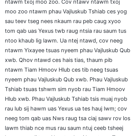
ntawm txoj moo zoo. Cov ntawv ntawm txoj
moo zoo ntawm phau Vajluskub Tshiab ces yog
sau teev tseg nees nkaum rau peb caug xyoo
tom qab uas Yexus twb raug ntsia rau saum tus
ntoo khaub lig lawm. Ua ntej ntawd, cov neeg
ntawm Yixayee tsuas nyeem phau Vajluskub Qub
xwb. Qhov ntawd ces hais tias, thaum pib
ntawm Tiam Hmoov Hlub ces tib neeg tsuas
nyeem phau Vajluskub Qub xwb. Phau Vajluskub
Tshiab tsuas tshwm sim nyob rau Tiam Hmoov
Hlub xwb. Phau Vajluskub Tshiab tsis muaj nyob
rau lub sij hawm uas Yexus ua tes hauj lwm; cov
neeg tom qab uas Nws raug tsa ciaj sawv rov los
lawm thiab nce mus rau saum ntuj ceeb tsheej