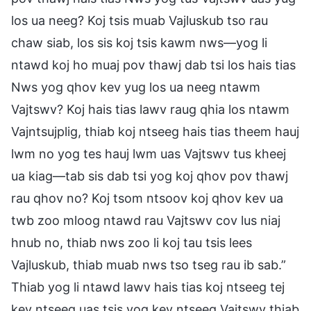
los ua neeg? Koj tsis muab Vajluskub tso rau
chaw siab, los sis koj tsis kawm nws—yog li
ntawd koj ho muaj pov thawj dab tsi los hais tias
Nws yog qhov kev yug los ua neeg ntawm
Vajtswv? Koj hais tias lawv raug qhia los ntawm
Vajntsujplig, thiab koj ntseeg hais tias theem hauj
lwm no yog tes hauj lwm uas Vajtswv tus kheej
ua kiag—tab sis dab tsi yog koj qhov pov thawj
rau qhov no? Koj tsom ntsoov koj qhov kev ua
twb zoo mloog ntawd rau Vajtswv cov lus niaj
hnub no, thiab nws zoo li koj tau tsis lees
Vajluskub, thiab muab nws tso tseg rau ib sab.”
Thiab yog li ntawd lawv hais tias koj ntseeg tej
kev ntseeg uas tsis yog kev ntseeg Vajtswv thiab