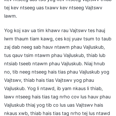
tej kev ntseeg uas txawv kev ntseeg Vajtswv
lawm.
Yog koj xav ua tim khawv rau Vajtswv tes hauj
lwm thaum tiam kawg, ces koj yuav tsum to taub
zaj dab neeg sab hauv ntawm phau Vajluskub,
tus qauv tsim ntawm phau Vajluskub, thiab lub
ntsiab tseeb ntawm phau Vajluskub. Niaj hnub
no, tib neeg ntseeg hais tias phau Vajluskub yog
Vajtswv, thiab hais tias Vajtswv yog phau
Vajluskub. Yog li ntawd, ib yam nkaus li thiab,
lawv ntseeg hais tias tag nrho cov lus hauv phau
Vajluskub thiaj yog tib co lus uas Vajtswv hais
nkaus xwb, thiab hais tias tag nrho tej lus ntawd