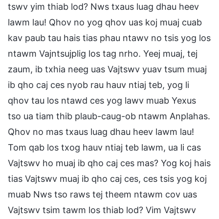
tswv yim thiab lod? Nws txaus luag dhau heev
lawm lau! Qhov no yog qhov uas koj muaj cuab
kav paub tau hais tias phau ntawv no tsis yog los
ntawm Vajntsujplig los tag nrho. Yeej muaj, tej
zaum, ib txhia neeg uas Vajtswv yuav tsum muaj
ib qho caj ces nyob rau hauv ntiaj teb, yog li
qhov tau los ntawd ces yog lawv muab Yexus
tso ua tiam thib plaub-caug-ob ntawm Anplahas.
Qhov no mas txaus luag dhau heev lawm lau!
Tom qab los txog hauv ntiaj teb lawm, ua li cas
Vajtswv ho muaj ib qho caj ces mas? Yog koj hais
tias Vajtswv muaj ib qho caj ces, ces tsis yog koj
muab Nws tso raws tej theem ntawm cov uas
Vajtswv tsim tawm los thiab lod? Vim Vajtswv