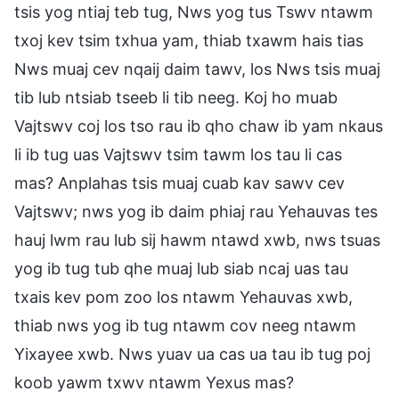
tsis yog ntiaj teb tug, Nws yog tus Tswv ntawm
txoj kev tsim txhua yam, thiab txawm hais tias
Nws muaj cev nqaij daim tawv, los Nws tsis muaj
tib lub ntsiab tseeb li tib neeg. Koj ho muab
Vajtswv coj los tso rau ib qho chaw ib yam nkaus
li ib tug uas Vajtswv tsim tawm los tau li cas
mas? Anplahas tsis muaj cuab kav sawv cev
Vajtswv; nws yog ib daim phiaj rau Yehauvas tes
hauj lwm rau lub sij hawm ntawd xwb, nws tsuas
yog ib tug tub qhe muaj lub siab ncaj uas tau
txais kev pom zoo los ntawm Yehauvas xwb,
thiab nws yog ib tug ntawm cov neeg ntawm
Yixayee xwb. Nws yuav ua cas ua tau ib tug poj
koob yawm txwv ntawm Yexus mas?