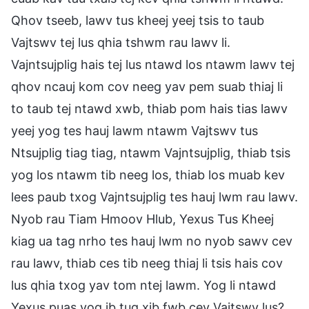
Qhov tseeb, lawv tus kheej yeej tsis to taub
Vajtswv tej lus qhia tshwm rau lawv li.
Vajntsujplig hais tej lus ntawd los ntawm lawv tej
qhov ncauj kom cov neeg yav pem suab thiaj li
to taub tej ntawd xwb, thiab pom hais tias lawv
yeej yog tes hauj lawm ntawm Vajtswv tus
Ntsujplig tiag tiag, ntawm Vajntsujplig, thiab tsis
yog los ntawm tib neeg los, thiab los muab kev
lees paub txog Vajntsujplig tes hauj lwm rau lawv.
Nyob rau Tiam Hmoov Hlub, Yexus Tus Kheej
kiag ua tag nrho tes hauj lwm no nyob sawv cev
rau lawv, thiab ces tib neeg thiaj li tsis hais cov
lus qhia txog yav tom ntej lawm. Yog li ntawd
Yexus puas yog ib tug xib fwb cev Vajtswv lus?