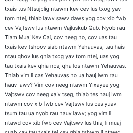
txais tus Ntsujplig ntawm kev cev lus txog yav
tom ntej, thiab lawv sawv daws yog cov xib fwb
cev Vajtswv lus ntawm Vajluskub Qub. Nyob rau
Tiam Muaj Kev Cai, cov neeg no, cov uas tau
txais kev tshoov siab ntawm Yehauvas, tau hais
ntau qhov lus qhia txog yav tom ntej, uas yog
tau txais kev qhia ncaj qha los ntawm Yehauvas.
Thiab vim li cas Yehauvas ho ua hauj lwm rau
hauv lawv? Vim cov neeg ntawm Yixayee yog
Vajtswv cov neeg xaiv tseg, thiab tes hauj lwm
ntawm cov xib fwb cev Vajtswv lus ces yuav
tsum tau ua nyob rau hauv lawv; yog vim li
ntawd cov xib fwb cev Vajtswv lus thiaj li muaj
cuab kav tau txais tej kev qhia tshwm li ntawd.