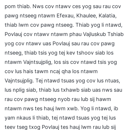
pom thiab. Nws cov ntawv ces yog sau rau cov
pawg ntseeg ntawm Efexau, Khaulee, Kalatia,
thiab lwm cov pawg ntseeg. Thiab yog li ntawd,
Povlauj cov ntawv ntawm phau Vajluskub Tshiab
yog cov ntawv uas Povlauj sau rau cov pawg
ntseeg, thiab tsis yog tej kev tshoov siab los
ntawm Vajntsujplig, los sis cov ntawd tsis yog
cov lus hais tawm ncaj qha los ntawm
Vajntsujplig. Tej ntawd tsuas yog cov lus ntuas,
lus nplig siab, thiab lus txhawb siab uas nws sau
rau cov pawg ntseeg nyob rau lub sij hawm
ntawm nws tes hauj lwm xwb. Yog li ntawd, ib
yam nkaus li thiab, tej ntawd tsuas yog tej lus
teev tseg txog Povlauj tes hauj lwm rau lub sij