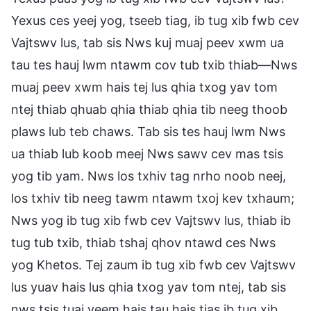
Yexus ces yeej yog, tseeb tiag, ib tug xib fwb cev
Vajtswv lus, tab sis Nws kuj muaj peev xwm ua
tau tes hauj lwm ntawm cov tub txib thiab—Nws
muaj peev xwm hais tej lus qhia txog yav tom
ntej thiab qhuab qhia thiab qhia tib neeg thoob
plaws lub teb chaws. Tab sis tes hauj lwm Nws
ua thiab lub koob meej Nws sawv cev mas tsis
yog tib yam. Nws los txhiv tag nrho noob neej,
los txhiv tib neeg tawm ntawm txoj kev txhaum;
Nws yog ib tug xib fwb cev Vajtswv lus, thiab ib
tug tub txib, thiab tshaj qhov ntawd ces Nws
yog Khetos. Tej zaum ib tug xib fwb cev Vajtswv
lus yuav hais lus qhia txog yav tom ntej, tab sis
nws tsis tuaj yeem hais tau hais tias ib tug xib