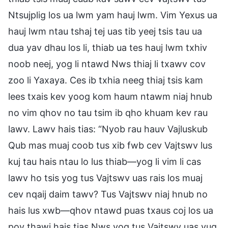
Ntsujplig los ua lwm yam hauj lwm. Vim Yexus ua
hauj lwm ntau tshaj tej uas tib yeej tsis tau ua
dua yav dhau los li, thiab ua tes hauj lwm txhiv
noob neej, yog li ntawd Nws thiaj li txawv cov
zoo li Yaxaya. Ces ib txhia neeg thiaj tsis kam
lees txais kev yoog kom haum ntawm niaj hnub
no vim qhov no tau tsim ib qho khuam kev rau
lawv. Lawv hais tias: “Nyob rau hauv Vajluskub
Qub mas muaj coob tus xib fwb cev Vajtswv lus
kuj tau hais ntau lo lus thiab—yog li vim li cas
lawv ho tsis yog tus Vajtswv uas rais los muaj
cev nqaij daim tawv? Tus Vajtswv niaj hnub no
hais lus xwb—qhov ntawd puas txaus coj los ua
pov thawj hais tias Nws yog tus Vajtswv uas yug