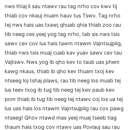
nws thiaj li sau ntawv rau tag nrho cov kwv tij
thiab cov nkauj muam hauv tus Tswv. Tag nrho
tej nws hais uas txawj qhuab qhia thiab zoo rau
tib neeg ces yeej yog tag nrho, tab sis nws tsis
sawv cev cov lus hais tawm ntawm Vajntsujplig,
thiab nws tsis muaj cuab kav yuav sawv cev tau
Vajtswv. Nws yog ib qho kev to taub uas phem
kawg nkaus, thiab ib qho kev thuam txoj kev
ntseeg loj tshaj plaws, rau tib neeg los muab tej
lus teev txog ib tug tib neeg tej kev paub kev
pom thiab ib tug tib neeg tej ntawv coj los ua tej
lus uas hais los ntawm Vajntsujplig rau cov pawg
ntseeg! Qhov ntawd mas yeej muaj tseeb tiag
thaum hais txog cov ntawv uas Povlauj sau rau