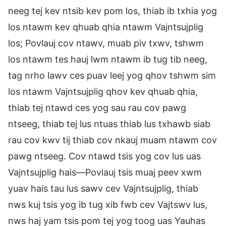
neeg tej kev ntsib kev pom los, thiab ib txhia yog
los ntawm kev qhuab qhia ntawm Vajntsujplig
los; Povlauj cov ntawv, muab piv txwv, tshwm
los ntawm tes hauj lwm ntawm ib tug tib neeg,
tag nrho lawv ces puav leej yog qhov tshwm sim
los ntawm Vajntsujplig qhov kev qhuab qhia,
thiab tej ntawd ces yog sau rau cov pawg
ntseeg, thiab tej lus ntuas thiab lus txhawb siab
rau cov kwv tij thiab cov nkauj muam ntawm cov
pawg ntseeg. Cov ntawd tsis yog cov lus uas
Vajntsujplig hais—Povlauj tsis muaj peev xwm
yuav hais tau lus sawv cev Vajntsujplig, thiab
nws kuj tsis yog ib tug xib fwb cev Vajtswv lus,
nws haj yam tsis pom tej yog toog uas Yauhas