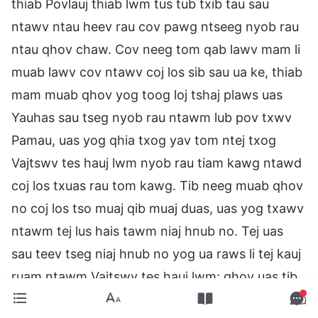
thiab Povlauj thiab lwm tus tub txib tau sau
ntawv ntau heev rau cov pawg ntseeg nyob rau
ntau qhov chaw. Cov neeg tom qab lawv mam li
muab lawv cov ntawv coj los sib sau ua ke, thiab
mam muab qhov yog toog loj tshaj plaws uas
Yauhas sau tseg nyob rau ntawm lub pov txwv
Pamau, uas yog qhia txog yav tom ntej txog
Vajtswv tes hauj lwm nyob rau tiam kawg ntawd
coj los txuas rau tom kawg. Tib neeg muab qhov
no coj los tso muaj qib muaj duas, uas yog txawv
ntawm tej lus hais tawm niaj hnub no. Tej uas
sau teev tseg niaj hnub no yog ua raws li tej kauj
ruam ntawm Vajtswv tes hauj lwm; qhov uas tib
neeg txuas ncauj txuas lus nrog niaj hnub no yog