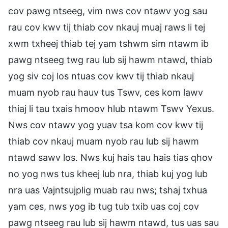
cov pawg ntseeg, vim nws cov ntawv yog sau
rau cov kwv tij thiab cov nkauj muaj raws li tej
xwm txheej thiab tej yam tshwm sim ntawm ib
pawg ntseeg twg rau lub sij hawm ntawd, thiab
yog siv coj los ntuas cov kwv tij thiab nkauj
muam nyob rau hauv tus Tswv, ces kom lawv
thiaj li tau txais hmoov hlub ntawm Tswv Yexus.
Nws cov ntawv yog yuav tsa kom cov kwv tij
thiab cov nkauj muam nyob rau lub sij hawm
ntawd sawv los. Nws kuj hais tau hais tias qhov
no yog nws tus kheej lub nra, thiab kuj yog lub
nra uas Vajntsujplig muab rau nws; tshaj txhua
yam ces, nws yog ib tug tub txib uas coj cov
pawg ntseeg rau lub sij hawm ntawd, tus uas sau