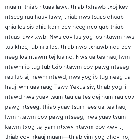
muam, thiab ntuas lawv, thiab txhawb txoj kev
ntseeg rau hauv lawv, thiab nws tsuas qhuab
qhia los sis qhia kom cov neeg nco qab thiab
ntuas lawv xwb. Nws cov lus yog los ntawm nws
tus kheej lub nra los, thiab nws txhawb nqa cov
neeg los ntawm tej lus no. Nws ua tes hauj lwm
ntawm ib tug tub txib ntawm cov pawg ntseeg
rau lub sij hawm ntawd, nws yog ib tug neeg ua
hauj lwm uas raug Tswv Yexus siv, thiab yog li
ntawd nws yuav tsum tau ua tes dej num rau cov
pawg ntseeg, thiab yuav tsum lees ua tes hauj
lwm ntawm cov pawg ntseeg, nws yuav tsum
kawm txog tej yam ntxwv ntawm cov kwv tij
thiab cov nkauj muam—thiab vim yog qhov no,