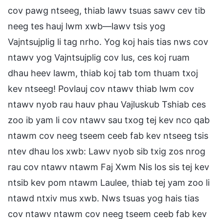
cov pawg ntseeg, thiab lawv tsuas sawv cev tib
neeg tes hauj lwm xwb—lawv tsis yog
Vajntsujplig li tag nrho. Yog koj hais tias nws cov
ntawv yog Vajntsujplig cov lus, ces koj ruam
dhau heev lawm, thiab koj tab tom thuam txoj
kev ntseeg! Povlauj cov ntawv thiab lwm cov
ntawv nyob rau hauv phau Vajluskub Tshiab ces
zoo ib yam li cov ntawv sau txog tej kev nco qab
ntawm cov neeg tseem ceeb fab kev ntseeg tsis
ntev dhau los xwb: Lawv nyob sib txig zos nrog
rau cov ntawv ntawm Faj Xwm Nis los sis tej kev
ntsib kev pom ntawm Laulee, thiab tej yam zoo li
ntawd ntxiv mus xwb. Nws tsuas yog hais tias
cov ntawv ntawm cov neeg tseem ceeb fab kev