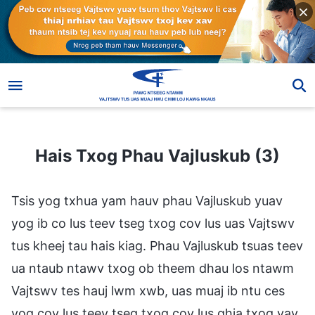
Hais Txog Phau Vajluskub (3)
Hais Txog Phau Vajluskub (3)
Tsis yog txhua yam hauv phau Vajluskub yuav
yog ib co lus teev tseg txog cov lus uas Vajtswv
tus kheej tau hais kiag. Phau Vajluskub tsuas teev
ua ntaub ntawv txog ob theem dhau los ntawm
Vajtswv tes hauj lwm xwb, uas muaj ib ntu ces
yog cov lus teev tseg txog cov lus qhia txog yav