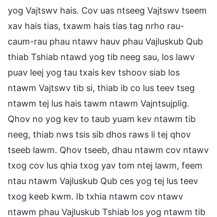
yog Vajtswv hais. Cov uas ntseeg Vajtswv tseem
xav hais tias, txawm hais tias tag nrho rau-
caum-rau phau ntawv hauv phau Vajluskub Qub
thiab Tshiab ntawd yog tib neeg sau, los lawv
puav leej yog tau txais kev tshoov siab los
ntawm Vajtswv tib si, thiab ib co lus teev tseg
ntawm tej lus hais tawm ntawm Vajntsujplig.
Qhov no yog kev to taub yuam kev ntawm tib
neeg, thiab nws tsis sib dhos raws li tej qhov
tseeb lawm. Qhov tseeb, dhau ntawm cov ntawv
txog cov lus qhia txog yav tom ntej lawm, feem
ntau ntawm Vajluskub Qub ces yog tej lus teev
txog keeb kwm. Ib txhia ntawm cov ntawv
ntawm phau Vajluskub Tshiab los yog ntawm tib