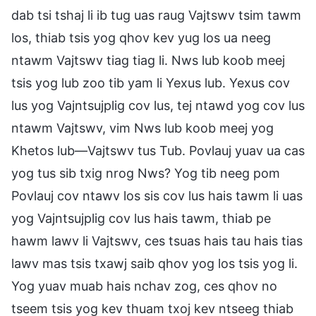
dab tsi tshaj li ib tug uas raug Vajtswv tsim tawm
los, thiab tsis yog qhov kev yug los ua neeg
ntawm Vajtswv tiag tiag li. Nws lub koob meej
tsis yog lub zoo tib yam li Yexus lub. Yexus cov
lus yog Vajntsujplig cov lus, tej ntawd yog cov lus
ntawm Vajtswv, vim Nws lub koob meej yog
Khetos lub—Vajtswv tus Tub. Povlauj yuav ua cas
yog tus sib txig nrog Nws? Yog tib neeg pom
Povlauj cov ntawv los sis cov lus hais tawm li uas
yog Vajntsujplig cov lus hais tawm, thiab pe
hawm lawv li Vajtswv, ces tsuas hais tau hais tias
lawv mas tsis txawj saib qhov yog los tsis yog li.
Yog yuav muab hais nchav zog, ces qhov no
tseem tsis yog kev thuam txoj kev ntseeg thiab