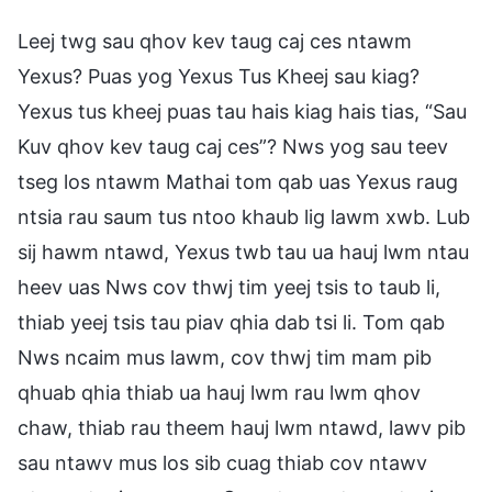
Leej twg sau qhov kev taug caj ces ntawm
Yexus? Puas yog Yexus Tus Kheej sau kiag?
Yexus tus kheej puas tau hais kiag hais tias, “Sau
Kuv qhov kev taug caj ces”? Nws yog sau teev
tseg los ntawm Mathai tom qab uas Yexus raug
ntsia rau saum tus ntoo khaub lig lawm xwb. Lub
sij hawm ntawd, Yexus twb tau ua hauj lwm ntau
heev uas Nws cov thwj tim yeej tsis to taub li,
thiab yeej tsis tau piav qhia dab tsi li. Tom qab
Nws ncaim mus lawm, cov thwj tim mam pib
qhuab qhia thiab ua hauj lwm rau lwm qhov
chaw, thiab rau theem hauj lwm ntawd, lawv pib
sau ntawv mus los sib cuag thiab cov ntawv