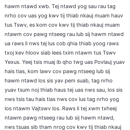
hawm ntawd xwb. Tej ntawd yog sau rau tag
nrho cov uas yog kwv tij thiab nkauj muam hauv
tus Tswv, es kom cov kwv tij thiab nkauj muam
ntawm cov pawg ntseeg rau lub sij hawm ntawd
ua raws li nws tej lus cob qhia thiab yoog raws
txoj kev hloov siab lees txim ntawm tus Tswv
Yexus. Yeej tsis muaj ib qho twg uas Povlauj yuav
hais tias, kom lawv cov pawg ntseeg lub sij
hawm ntawd los sis yav pem suab, tag nrho
yuav tsum noj thiab haus tej uas nws sau, los sis
nws tsis tau hais tias nws cov lus tag nrho yog
los ntawm Vajtswv los. Raws li tej xwm txheej
ntawm pawg ntseeg rau lub sij hawm ntawd,
nws tsuas sib tham nrog cov kwv tij thiab nkauj