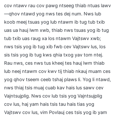
cov ntawv rau cov pawg ntseeg thiab ntuas lawv
—qhov ntawd yog nws tes dej num. Nws lub
koob meej tsuas yog lub ntawm ib tug tub txib
uas ua hauj lwm xwb, thiab nws tsuas yog ib tug
tub txib uas raug xa los ntawm Vajtswv xwb;
nws tsis yog ib tug xib fwb cev Vajtswv lus, los
sis tsis yog ib tug kws qhia txog yav tom ntej.
Rau nws, ces nws tus kheej tes hauj lwm thiab
lub neej ntawm cov kwv tij thiab nkauj muam ces
yog qhov tseem ceeb tshaj plaws li. Yog li ntawd,
nws thiaj tsis muaj cuab kav hais lus sawv cev
Vajntsujplig. Nws cov lub tsis yog Vajntsujplig
cov lus, haj yam hais tsis tau hais tias yog
Vajtswv cov lus, vim Povlauj ces tsis yog ib yam