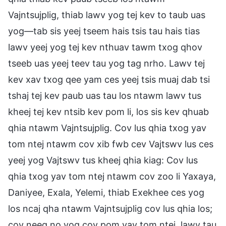
Vajntsujplig, thiab lawv yog tej kev to taub uas
yog—tab sis yeej tseem hais tsis tau hais tias
lawv yeej yog tej kev nthuav tawm txog qhov
tseeb uas yeej teev tau yog tag nrho. Lawv tej
kev xav txog qee yam ces yeej tsis muaj dab tsi
tshaj tej kev paub uas tau los ntawm lawv tus
kheej tej kev ntsib kev pom li, los sis kev qhuab
qhia ntawm Vajntsujplig. Cov lus qhia txog yav
tom ntej ntawm cov xib fwb cev Vajtswv lus ces
yeej yog Vajtswv tus kheej qhia kiag: Cov lus
qhia txog yav tom ntej ntawm cov zoo li Yaxaya,
Daniyee, Exala, Yelemi, thiab Exekhee ces yog
los ncaj qha ntawm Vajntsujplig cov lus qhia los;
cov neeg no yog cov pom yav tom ntej, lawv tau