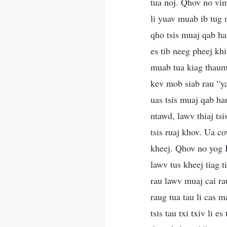
tua noj. Qhov no vim
li yuav muab ib tug 
qho tsis muaj qab ha
es tib neeg pheej k
muab tua kiag thaum
kev mob siab rau “ya
uas tsis muaj qab hau
ntawd, lawv thiaj ts
tsis ruaj khov. Ua c
kheej. Qhov no yog 
lawv tus kheej tiag t
rau lawv muaj cai r
raug tua tau li cas m
tsis tau txi txiv li