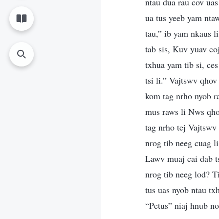
ntau dua rau cov uas
ua tus yeeb yam nta
tau,” ib yam nkaus l
tab sis, Kuv yuav c
txhua yam tib si, ces
tsi li.” Vajtswv qh
kom tag nrho nyob r
mus raws li Nws qhov
tag nrho tej Vajtswv
nrog tib neeg cuag l
Lawv muaj cai dab t
nrog tib neeg lod? T
tus uas nyob ntau tx
“Petus” niaj hnub no