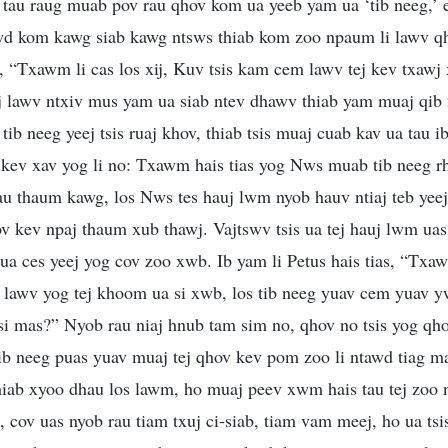
 tau raug muab pov rau qhov kom ua yeeb yam ua ‘tib neeg,’ e
wd kom kawg siab kawg ntsws thiab kom zoo npaum li lawv 
i, “Txawm li cas los xij, Kuv tsis kam cem lawv tej kev txawj
oj lawv ntxiv mus yam ua siab ntev dhawv thiab yam muaj qib
 tib neeg yeej tsis ruaj khov, thiab tsis muaj cuab kav ua tau
ov kev xav yog li no: Txawm hais tias yog Nws muab tib neeg 
au thaum kawg, los Nws tes hauj lwm nyob hauv ntiaj teb yeej
 kev npaj thaum xub thawj. Vajtswv tsis ua tej hauj lwm uas
 ua ces yeej yog cov zoo xwb. Ib yam li Petus hais tias, “Txa
i lawv yog tej khoom ua si xwb, los tib neeg yuav cem yuav yw
si mas?” Nyob rau niaj hnub tam sim no, qhov no tsis yog qho
ib neeg puas yuav muaj tej qhov kev pom zoo li ntawd tiag ma
hiab xyoo dhau los lawm, ho muaj peev xwm hais tau tej zoo 
, cov uas nyob rau tiam txuj ci-siab, tiam vam meej, ho ua tsi