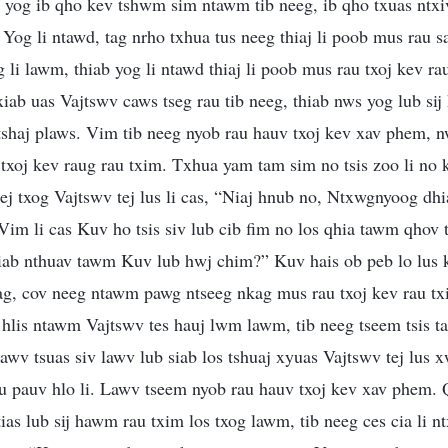
yog ib qho kev tshwm sim ntawm tib neeg, ib qho txuas ntxi
 Yog li ntawd, tag nrho txhua tus neeg thiaj li poob mus rau 
g li lawm, thiab yog li ntawd thiaj li poob mus rau txoj kev r
iab uas Vajtswv caws tseg rau tib neeg, thiab nws yog lub si
shaj plaws. Vim tib neeg nyob rau hauv txoj kev xav phem, nw
xoj kev raug rau txim. Txhua yam tam sim no tsis zoo li no k
sej txog Vajtswv tej lus li cas, “Niaj hnub no, Ntxwgnyoog dh
Vim li cas Kuv ho tsis siv lub cib fim no los qhia tawm qhov
iab nthuav tawm Kuv lub hwj chim?” Kuv hais ob peb lo lus 
iag, cov neeg ntawm pawg ntseeg nkag mus rau txoj kev rau t
 hlis ntawm Vajtswv tes hauj lwm lawm, tib neeg tseem tsis t
awv tsuas siv lawv lub siab los tshuaj xyuas Vajtswv tej lus x
au pauv hlo li. Lawv tseem nyob rau hauv txoj kev xav phem. 
ias lub sij hawm rau txim los txog lawm, tib neeg ces cia li n