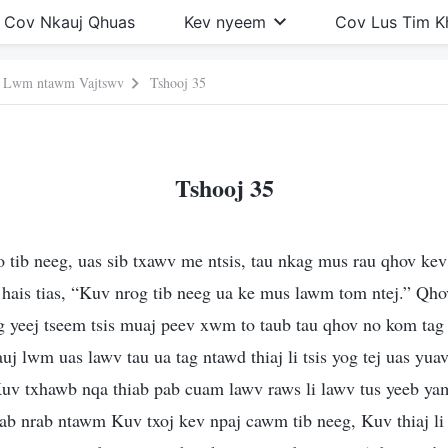
Cov Nkauj Qhuas
Kev nyeem
Cov Lus Tim 
j Lwm ntawm Vajtswv
Tshooj 35
Tshooj 35
 tib neeg, uas sib txawv me ntsis, tau nkag mus rau qhov kev
hais tias, “Kuv nrog tib neeg ua ke mus lawm tom ntej.” Qho
eeg yeej tseem tsis muaj peev xwm to taub tau qhov no kom tag
uj lwm uas lawv tau ua tag ntawd thiaj li tsis yog tej uas yua
“Kuv txhawb nqa thiab pab cuam lawv raws li lawv tus yeeb ya
uab nrab ntawm Kuv txoj kev npaj cawm tib neeg, Kuv thiaj li