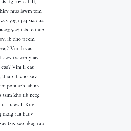
is tig rov qab li,
j khiav mus lawm tom
 ces yog npaj siab ua
eeg yeej tsis to taub
ov, ib qho tseem
ej? Vim li cas
g. Lawv txawm yuav
i cas? Vim li cas
, thiab ib qho kev
kom pom seb tshuav
s tsim kho tib neeg
 tau—raws li Kuv
og nkag rau hauv
xav tsis zoo nkag rau