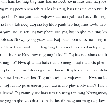
wm hais tau tiag tiag hais tias ua keeb kwm mus tom ntej los s
 twg muaj peev xwm teb tau los lus nug hais tias ua keeb txu
ov qab li. Txhua yam uas Vajtswv tau ua nyob rau hauv tib neeg
ia lawv lub neej txoj sia loj hlob paub tab tuaj mus xwb. Tib n
a yam uas ua rau koj xav phem ces yog koj ib qho tsis ruaj kh
oob uas Ntxwgnyoog yuav tua. Koj puas pom qhov no meej me
o? “Kuv thov noob neej tiag tiag thiab ua lub siab dawb pau
 tau li qhov Kuv thov tiag tiag li lod?” Tej lus no txhais tau l
s nug no? Nws qhia tau hais tias tib neeg muaj ntau kis phem
ej txaus ua rau tib neeg dawm lawm. Koj los yuav tau saib 
xav ntawd yuav coj los. Tag nrho tej uas Vajtswv ua, Nws ua lo
b. Tej lus no puas tseem yuav tau muab piav ntxiv mas? Tsis
 li lawm! Tej zaum yuav hais tias tib neeg tau raug Ntxwgnyo
av yog ib qho zoo dua los hais tias tib neeg tau raug txoj kev 