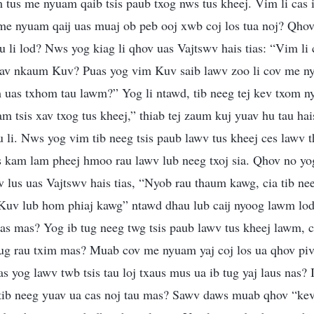
 tus me nyuam qaib tsis paub txog nws tus kheej. Vim li cas i
me nyuam qaij uas muaj ob peb ooj xwb coj los tua noj? Qhov
u li lod? Nws yog kiag li qhov uas Vajtswv hais tias: “Vim li
hiav nkaum Kuv? Puas yog vim Kuv saib lawv zoo li cov me n
 uas txhom tau lawm?” Yog li ntawd, tib neeg tej kev txom n
m tsis xav txog tus kheej,” thiab tej zaum kuj yuav hu tau hais
 li. Nws yog vim tib neeg tsis paub lawv tus kheej ces lawv thi
is kam lam pheej hmoo rau lawv lub neeg txoj sia. Qhov no yo
ov lus uas Vajtswv hais tias, “Nyob rau thaum kawg, cia tib ne
Kuv lub hom phiaj kawg” ntawd dhau lub caij nyoog lawm lo
ias mas? Yog ib tug neeg twg tsis paub lawv tus kheej lawm, ces
aug rau txim mas? Muab cov me nyuam yaj coj los ua qhov pi
as yog lawv twb tsis tau loj txaus mus ua ib tug yaj laus nas?
 es tib neeg yuav ua cas noj tau mas? Sawv daws muab qhov “kev 