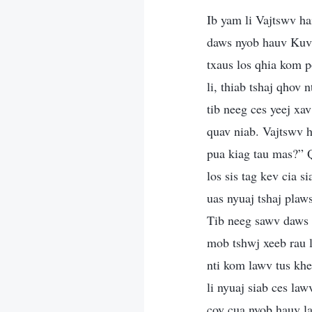
Ib yam li Vajtswv ha
daws nyob hauv Kuv t
txaus los qhia kom p
li, thiab tshaj qhov
tib neeg ces yeej xa
quav niab. Vajtswv h
pua kiag tau mas?” Q
los sis tag kev cia 
uas nyuaj tshaj plaw
Tib neeg sawv daws c
mob tshwj xeeb rau 
nti kom lawv tus khe
li nyuaj siab ces lawv
cov cua nyob hauv la