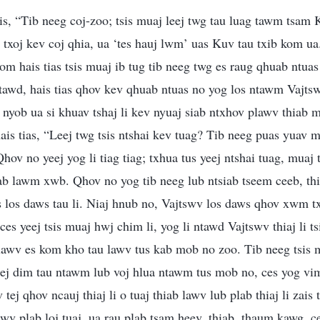
is, “Tib neeg coj-zoo; tsis muaj leej twg tau luag tawm tsam
xoj kev coj qhia, ua ‘tes hauj lwm’ uas Kuv tau txib kom ua
om hais tias tsis muaj ib tug tib neeg twg es raug qhuab ntuas
 ntawd, hais tias qhov kev qhuab ntuas no yog los ntawm Vajts
v nyob ua si khuav tshaj li kev nyuaj siab ntxhov plawv thiab 
ais tias, “Leej twg tsis ntshai kev tuag? Tib neeg puas yuav m
hov no yeej yog li tiag tiag; txhua tus yeej ntshai tuag, muaj
siab lawm xwb. Qhov no yog tib neeg lub ntsiab tseem ceeb, th
s los daws tau li. Niaj hnub no, Vajtswv los daws qhov xwm tx
es yeej tsis muaj hwj chim li, yog li ntawd Vajtswv thiaj li t
lawv es kom kho tau lawv tus kab mob no zoo. Tib neeg tsis
ej dim tau ntawm lub voj hlua ntawm tus mob no, ces yog vim
 tej qhov ncauj thiaj li o tuaj thiab lawv lub plab thiaj li zais
wv plab loj tuaj, ua rau plab tsam heev, thiab, thaum kawg, c