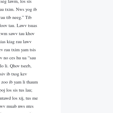
tseg lawm, los sis
rau txim. Nws yog ib
au tib neeg.” Tib
hloov tau. Lawv tsuas
v xwm sawv tau khov
ias kiag rau lawv
ev rau txim yam tsis
ov no ces hu ua “sau
lo li. Qhov tseeb,
siv ib txog kev
s zoo ib yam li thaum
j los sis tus lau;
ntawd los xij, tus me
tswv muab nws ntes