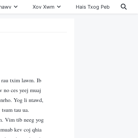
Khawv
Xov Xwm
Hais Txog Peb
 rau txim lawm. Ib
v no ces yeej muaj
 nrho. Yog li ntawd,
v tsum tau ua.
m. Vim tib neeg yog
 muab kev coj qhia