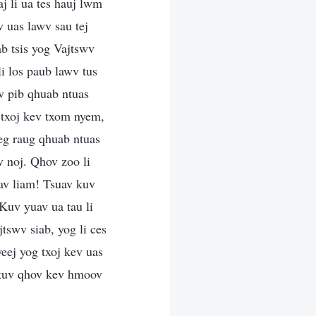
j li ua tes hauj lwm
v uas lawv sau tej
b tsis yog Vajtswv
li los paub lawv tus
v pib qhuab ntuas
 txoj kev txom nyem,
eeg raug qhuab ntuas
 noj. Qhov zoo li
kav liam! Tsuav kuv
Kuv yuav ua tau li
tswv siab, yog li ces
eej yog txoj kev uas
 kuv qhov kev hmoov