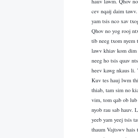
hauv lawm. Qhov no 
cev nqaij daim tawv.
yam tsis nco xav txo
Qhov no yog rooj ntx
tib neeg txom nyem t
lawv khiav kom dim t
neeg ho tsis quav nt
heev kawg nkaus li. 
Kuv tes hauj lwm th
thiab, tam sim no k
vim, tom qab ob lub
nyob rau sab hauv. L
yeeb yam yeej tsis t
thaum Vajtswv hais t