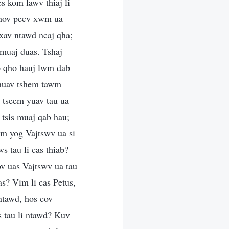
s kom lawv thiaj li
qhov peev xwm ua
 xav ntawd ncaj qha;
 muaj duas. Tshaj
 ib qho hauj lwm dab
rhuav tshem tawm
 tseem yuav tau ua
 tsis muaj qab hau;
wm yog Vajtswv ua si
s tau li cas thiab?
v uas Vajtswv ua tau
s? Vim li cas Petus,
ntawd, hos cov
s tau li ntawd? Kuv