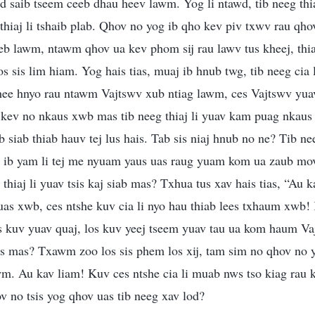
 saib tseem ceeb dhau heev lawm. Yog li ntawd, tib neeg thia
thiaj li tshaib plab. Qhov no yog ib qho kev piv txwv rau qho
eb lawm, ntawm qhov ua kev phom sij rau lawv tus kheej, thia
s sis lim hiam. Yog hais tias, muaj ib hnub twg, tib neeg cia 
tshee hnyo rau ntawm Vajtswv xub ntiag lawm, ces Vajtswv yua
 kev no nkaus xwb mas tib neeg thiaj li yuav kam puag nkaus
 siab thiab hauv tej lus hais. Tab sis niaj hnub no ne? Tib n
 ib yam li tej me nyuam yaus uas raug yuam kom ua zaub mov
 thiaj li yuav tsis kaj siab mas? Txhua tus xav hais tias, “Au 
as xwb, ces ntshe kuv cia li nyo hau thiab lees txhaum xwb! 
 kuv yuav quaj, los kuv yeej tseem yuav tau ua kom haum Vaj
as mas? Txawm zoo los sis phem los xij, tam sim no qhov no y
wm. Au kav liam! Kuv ces ntshe cia li muab nws tso kiag rau
 no tsis yog qhov uas tib neeg xav lod?