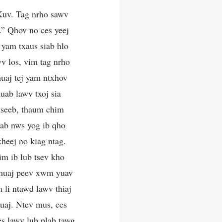
 Kuv. Tag nrho sawv
.” Qhov no ces yeej
 yam txaus siab hlo
wv los, vim tag nrho
muaj tej yam ntxhov
uab lawv txoj sia
 tseeb, thaum chim
iab nws yog ib qho
heej no kiag ntag.
sim ib lub tsev kho
 muaj peev xwm yuav
 li ntawd lawv thiaj
 tuaj. Ntev mus, ces
es lawv lub plab tawg