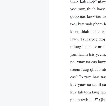
thaiv kab mob” ntawd
yoo mov, thiab lawv 
qoob uas lawv tau ts
txoj kev siab phem lo
kheej thiab ntshai 
lawv. Tsuas yog txoj
mloog lus hauv nruab
yam lawm tsis yeem,
no, yuav ua cas lawv
tseem raug qhuab ntu
cas? Txawm hais tias
kuv yuav ua tau li c
kuv tab tom taug la
phem xwb lau!” Qhov