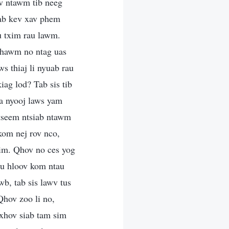
v ntawm tib neeg
sab kev xav phem
au txim rau lawm.
j hawm no ntag uas
s thiaj li nyuab rau
iag lod? Tab sis tib
ia nyooj laws yam
 tseem ntsiab ntawm
kom nej rov nco,
xim. Qhov no ces yog
au hloov kom ntau
wb, tab sis lawv tus
Qhov zoo li no,
txhov siab tam sim