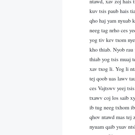
ntawd, xav zoj hais 
kuv tsis paub hais t
qho haj yam nyuab ko
neeg tag nrho ces ye
yog tiv kev txom nye
kho thiab. Nyob rau 
thiab yog tsis muaj 
xav txog li. Yog li n
tej qoob uas lawv ta
ces Vajtswv yeej tsi
txawv coj los saib x
ib tug neeg txhom ib
qhov ntawd mas tej z
nyuam qaib yuav nts