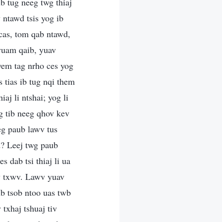
b tug neeg twg thiaj
 ntawd tsis yog ib
 cas, tom qab ntawd,
yuam qaib, yuav
yem tag nrho ces yog
 tias ib tug nqi them
aj li ntshai; yog li
g tib neeg qhov kev
eg paub lawv tus
d? Leej twg paub
 dab tsi thiaj li ua
v txwv. Lawv yuav
 Ib tsob ntoo uas twb
txhaj tshuaj tiv