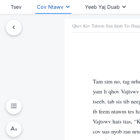
Tsev
Cov Ntawv
Yeeb Yaj Duab
Qhov Kev Tshwm Sim thiab Tes Hau
Ntawv No
Tam sim no, tag nrho
yam li qhov Vajtswv 
tseeb, tab sis tib n
ib feem ntawm tes ha
Vajtswv hais tias, 
cov uas nyob rau nr