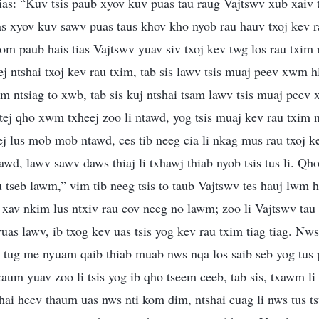
tias: “Kuv tsis paub xyov kuv puas tau raug Vajtswv xub xaiv 
ias xyov kuv sawv puas taus khov kho nyob rau hauv txoj kev 
m paub hais tias Vajtswv yuav siv txoj kev twg los rau txim r
ej ntshai txoj kev rau txim, tab sis lawv tsis muaj peev xwm 
m ntsiag to xwb, tab sis kuj ntshai tsam lawv tsis muaj pee
tej qho xwm txheej zoo li ntawd, yog tsis muaj kev rau txim n
tej lus mob mob ntawd, ces tib neeg cia li nkag mus rau txoj k
tawd, lawv sawv daws thiaj li txhawj thiab nyob tsis tus li. Qh
u tseb lawm,” vim tib neeg tsis to taub Vajtswv tes hauj lwm h
s xav nkim lus ntxiv rau cov neeg no lawm; zoo li Vajtswv tau 
yuas lawv, ib txog kev uas tsis yog kev rau txim tiag tiag. Nw
 tug me nyuam qaib thiab muab nws nqa los saib seb yog tus po
aum yuav zoo li tsis yog ib qho tseem ceeb, tab sis, txawm li 
hai heev thaum uas nws nti kom dim, ntshai cuag li nws tus 