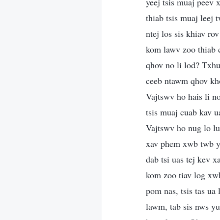
yeej tsis muaj peev x
thiab tsis muaj leej
ntej los sis khiav r
kom lawv zoo thiab c
qhov no li lod? Txhu
ceeb ntawm qhov kh
Vajtswv ho hais li n
tsis muaj cuab kav ua
Vajtswv ho nug lo lu
xav phem xwb twb ye
dab tsi uas tej kev 
kom zoo tiav log xw
pom nas, tsis tas ua
lawm, tab sis nws yu