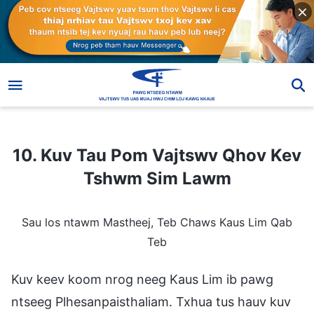
10. Kuv Tau Pom Vajtswv Qhov Kev Tshwm Sim Lawm
10. Kuv Tau Pom Vajtswv Qhov Kev
Tshwm Sim Lawm
Sau los ntawm Mastheej, Teb Chaws Kaus Lim Qab
Teb
Kuv keev koom nrog neeg Kaus Lim ib pawg
ntseeg Plhesanpaisthaliam. Txhua tus hauv kuv