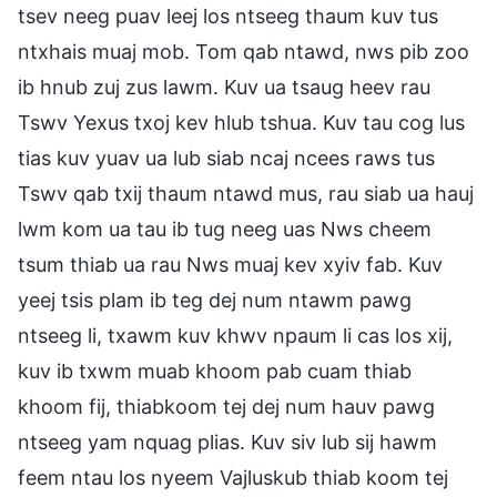
tsev neeg puav leej los ntseeg thaum kuv tus
ntxhais muaj mob. Tom qab ntawd, nws pib zoo
ib hnub zuj zus lawm. Kuv ua tsaug heev rau
Tswv Yexus txoj kev hlub tshua. Kuv tau cog lus
tias kuv yuav ua lub siab ncaj ncees raws tus
Tswv qab txij thaum ntawd mus, rau siab ua hauj
lwm kom ua tau ib tug neeg uas Nws cheem
tsum thiab ua rau Nws muaj kev xyiv fab. Kuv
yeej tsis plam ib teg dej num ntawm pawg
ntseeg li, txawm kuv khwv npaum li cas los xij,
kuv ib txwm muab khoom pab cuam thiab
khoom fij, thiabkoom tej dej num hauv pawg
ntseeg yam nquag plias. Kuv siv lub sij hawm
feem ntau los nyeem Vajluskub thiab koom tej