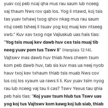
yuav coj peb ncaj qha mus rau saum lub nceeg
vaj thaum Nws rov qab los. Yog li ntawd, koj tsis
tas yuav txhawj txog qhov nkag mus rau saum
ntuj ceeb tsheej li tsuav yog koj muaj kev ntseeg
xwb.” Kuv xav txog nqe Vajluskub uas hais tias:
“
Yog tsis muaj kev dawb huv ces tsis muaj tib
neeg yuav pom tus Tswv li
”
.
(Henplais 12:14)
Vajtswv mas dawb huv thiab Nws cheem tsum
kom peb dawb huv, tab sis kuv mas ua neej nyob
hauv txoj kev txhaum thiab tsis muab Nws cov
lus coj los xyaum ua raws li li. Kuv yuav tsim nyog
rau lub nceeg vaj tau li cas? Tswv Yexus tau qhia
peb hais tias: “
Koj yuav tsum hlub tus Tswv uas
yog koj tus Vajtswv kom kawg koj lub siab, thiab