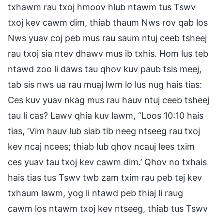
txhawm rau txoj hmoov hlub ntawm tus Tswv
txoj kev cawm dim, thiab thaum Nws rov qab los
Nws yuav coj peb mus rau saum ntuj ceeb tsheej
rau txoj sia ntev dhawv mus ib txhis. Hom lus teb
ntawd zoo li daws tau qhov kuv paub tsis meej,
tab sis nws ua rau muaj lwm lo lus nug hais tias:
Ces kuv yuav nkag mus rau hauv ntuj ceeb tsheej
tau li cas? Lawv qhia kuv lawm, “Loos 10:10 hais
tias, ‘Vim hauv lub siab tib neeg ntseeg rau txoj
kev ncaj ncees; thiab lub qhov ncauj lees txim
ces yuav tau txoj kev cawm dim.’ Qhov no txhais
hais tias tus Tswv twb zam txim rau peb tej kev
txhaum lawm, yog li ntawd peb thiaj li raug
cawm los ntawm txoj kev ntseeg, thiab tus Tswv