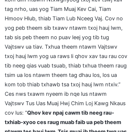
tag nrho, uas yog Tiam Muaj Kev Cai, Tiam
Hmoov Hlub, thiab Tiam Lub Nceeg Vaj. Cov no
yog peb theem sib txawv ntawm txoj hauj lwm,
tab sis peb theem no puav leej yog tib tug
Vajtswv ua tiav. Txhua theem ntawm Vajtswv
txoj hauj lwm yog ua raws li qhov xav tau rau cov
tib neeg qias vuab tsuab, thiab txhua theem raug
tsim ua los ntawm theem tag dhau los, los ua
kom tob thiab txhawb tsa txoj hauj lwm ntxiv.”
Ces nws txawm nyeem ib nqe lus ntawm
Vajtswv Tus Uas Muaj Hwj Chim Loj Kawg Nkaus
cov lus: “
Qhov kev npaj cawm tib neeg rau-
txhiab-xyoo ces raug muab faib ua peb theem
ntawm tes hauj lwm. Tsis muaj ib theem twg uas