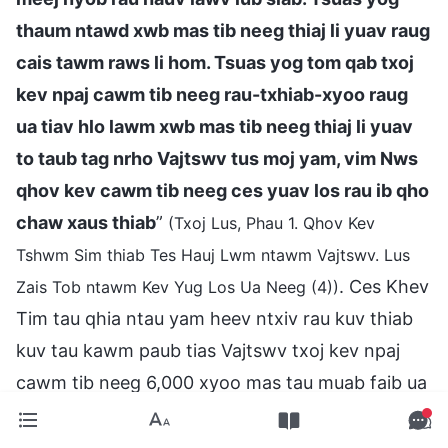
thaum ntawd xwb mas tib neeg thiaj li yuav raug
cais tawm raws li hom. Tsuas yog tom qab txoj
kev npaj cawm tib neeg rau-txhiab-xyoo raug
ua tiav hlo lawm xwb mas tib neeg thiaj li yuav
to taub tag nrho Vajtswv tus moj yam, vim Nws
qhov kev cawm tib neeg ces yuav los rau ib qho
chaw xaus thiab
”
(Txoj Lus, Phau 1. Qhov Kev
Tshwm Sim thiab Tes Hauj Lwm ntawm Vajtswv. Lus
. Ces Khev
Zais Tob ntawm Kev Yug Los Ua Neeg (4))
Tim tau qhia ntau yam heev ntxiv rau kuv thiab
kuv tau kawm paub tias Vajtswv txoj kev npaj
cawm tib neeg 6,000 xyoo mas tau muab faib ua
peb tiam, peb theem—Tiam Muaj Kev Cai, Tiam
Hmoov Hlub, thiab Tiam Lub Nceeg Vaj. Nyob