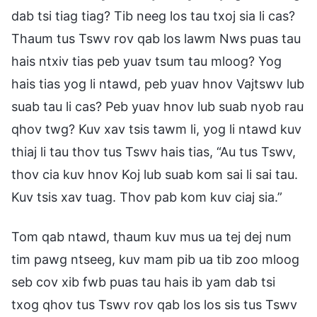
dab tsi tiag tiag? Tib neeg los tau txoj sia li cas?
Thaum tus Tswv rov qab los lawm Nws puas tau
hais ntxiv tias peb yuav tsum tau mloog? Yog
hais tias yog li ntawd, peb yuav hnov Vajtswv lub
suab tau li cas? Peb yuav hnov lub suab nyob rau
qhov twg? Kuv xav tsis tawm li, yog li ntawd kuv
thiaj li tau thov tus Tswv hais tias, “Au tus Tswv,
thov cia kuv hnov Koj lub suab kom sai li sai tau.
Kuv tsis xav tuag. Thov pab kom kuv ciaj sia.”
Tom qab ntawd, thaum kuv mus ua tej dej num
tim pawg ntseeg, kuv mam pib ua tib zoo mloog
seb cov xib fwb puas tau hais ib yam dab tsi
txog qhov tus Tswv rov qab los los sis tus Tswv