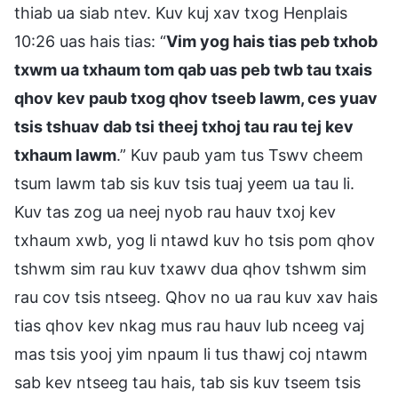
thiab ua siab ntev. Kuv kuj xav txog Henplais
10:26 uas hais tias: “
Vim yog hais tias peb txhob
txwm ua txhaum tom qab uas peb twb tau txais
qhov kev paub txog qhov tseeb lawm, ces yuav
tsis tshuav dab tsi theej txhoj tau rau tej kev
txhaum lawm
.” Kuv paub yam tus Tswv cheem
tsum lawm tab sis kuv tsis tuaj yeem ua tau li.
Kuv tas zog ua neej nyob rau hauv txoj kev
txhaum xwb, yog li ntawd kuv ho tsis pom qhov
tshwm sim rau kuv txawv dua qhov tshwm sim
rau cov tsis ntseeg. Qhov no ua rau kuv xav hais
tias qhov kev nkag mus rau hauv lub nceeg vaj
mas tsis yooj yim npaum li tus thawj coj ntawm
sab kev ntseeg tau hais, tab sis kuv tseem tsis