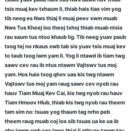
tsis muaj kev txhaum li, thiab hais tias vim yog
tib neeg es Nws thiaj li muaj peev xwm muab
Nws Tus Kheej los theej txhoj thiab muab ntsia
rau saum tus ntoo khaub lig. Tib neeg yuav paub
txog tej no nkaus xwb tab sis yuav tsis muaj kev
to taub txog lwm yam li. Yog li ntawd ib tiam twg
sawv cev rau ib ntus ntawm Vajtswv tus moj
yam. Hos hais txog qhov uas kis twg ntawm
Vajtswv tus moj yam raug sawv cev nyob rau
hauv Tiam Muaj Kev Cai, kis twg nyob rau hauv
Tiam Hmoov Hlub, thiab kis twg nyob rau theem
tam sim no: tsuas yog thaum tag nrho peb
theem raug muab coj los sib txuas ua ke ua ib
qho lawm xwb ces lawv thiaj li nthuav tawm tau