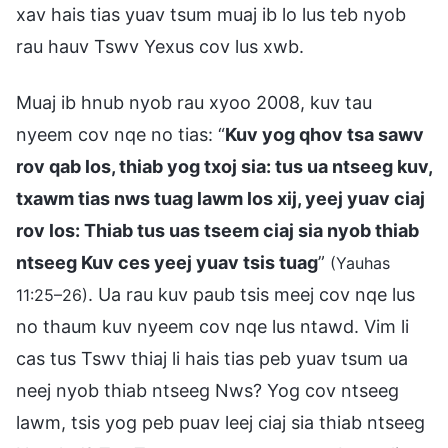
xav hais tias yuav tsum muaj ib lo lus teb nyob
rau hauv Tswv Yexus cov lus xwb.
Muaj ib hnub nyob rau xyoo 2008, kuv tau
nyeem cov nqe no tias: “
Kuv yog qhov tsa sawv
rov qab los, thiab yog txoj sia: tus ua ntseeg kuv,
txawm tias nws tuag lawm los xij, yeej yuav ciaj
rov los: Thiab tus uas tseem ciaj sia nyob thiab
ntseeg Kuv ces yeej yuav tsis tuag
”
(Yauhas
. Ua rau kuv paub tsis meej cov nqe lus
11:25–26)
no thaum kuv nyeem cov nqe lus ntawd. Vim li
cas tus Tswv thiaj li hais tias peb yuav tsum ua
neej nyob thiab ntseeg Nws? Yog cov ntseeg
lawm, tsis yog peb puav leej ciaj sia thiab ntseeg