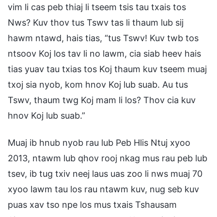
vim li cas peb thiaj li tseem tsis tau txais tos
Nws? Kuv thov tus Tswv tas li thaum lub sij
hawm ntawd, hais tias, “tus Tswv! Kuv twb tos
ntsoov Koj los tav li no lawm, cia siab heev hais
tias yuav tau txias tos Koj thaum kuv tseem muaj
txoj sia nyob, kom hnov Koj lub suab. Au tus
Tswv, thaum twg Koj mam li los? Thov cia kuv
hnov Koj lub suab.”
Muaj ib hnub nyob rau lub Peb Hlis Ntuj xyoo
2013, ntawm lub qhov rooj nkag mus rau peb lub
tsev, ib tug txiv neej laus uas zoo li nws muaj 70
xyoo lawm tau los rau ntawm kuv, nug seb kuv
puas xav tso npe los mus txais Tshausam