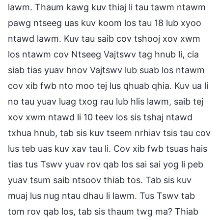
lawm. Thaum kawg kuv thiaj li tau tawm ntawm
pawg ntseeg uas kuv koom los tau 18 lub xyoo
ntawd lawm. Kuv tau saib cov tshooj xov xwm
los ntawm cov Ntseeg Vajtswv tag hnub li, cia
siab tias yuav hnov Vajtswv lub suab los ntawm
cov xib fwb nto moo tej lus qhuab qhia. Kuv ua li
no tau yuav luag txog rau lub hlis lawm, saib tej
xov xwm ntawd li 10 teev los sis tshaj ntawd
txhua hnub, tab sis kuv tseem nrhiav tsis tau cov
lus teb uas kuv xav tau li. Cov xib fwb tsuas hais
tias tus Tswv yuav rov qab los sai sai yog li peb
yuav tsum saib ntsoov thiab tos. Tab sis kuv
muaj lus nug ntau dhau li lawm. Tus Tswv tab
tom rov qab los, tab sis thaum twg ma? Thiab