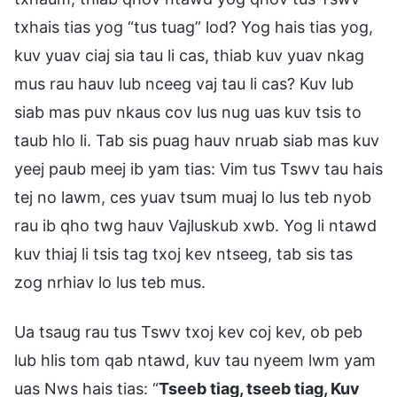
txhais tias yog “tus tuag” lod? Yog hais tias yog,
kuv yuav ciaj sia tau li cas, thiab kuv yuav nkag
mus rau hauv lub nceeg vaj tau li cas? Kuv lub
siab mas puv nkaus cov lus nug uas kuv tsis to
taub hlo li. Tab sis puag hauv nruab siab mas kuv
yeej paub meej ib yam tias: Vim tus Tswv tau hais
tej no lawm, ces yuav tsum muaj lo lus teb nyob
rau ib qho twg hauv Vajluskub xwb. Yog li ntawd
kuv thiaj li tsis tag txoj kev ntseeg, tab sis tas
zog nrhiav lo lus teb mus.
Ua tsaug rau tus Tswv txoj kev coj kev, ob peb
lub hlis tom qab ntawd, kuv tau nyeem lwm yam
uas Nws hais tias: “
Tseeb tiag, tseeb tiag, Kuv