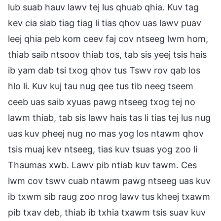
lub suab hauv lawv tej lus qhuab qhia. Kuv tag
kev cia siab tiag tiag li tias qhov uas lawv puav
leej qhia peb kom ceev faj cov ntseeg lwm hom,
thiab saib ntsoov thiab tos, tab sis yeej tsis hais
ib yam dab tsi txog qhov tus Tswv rov qab los
hlo li. Kuv kuj tau nug qee tus tib neeg tseem
ceeb uas saib xyuas pawg ntseeg txog tej no
lawm thiab, tab sis lawv hais tas li tias tej lus nug
uas kuv pheej nug no mas yog los ntawm qhov
tsis muaj kev ntseeg, tias kuv tsuas yog zoo li
Thaumas xwb. Lawv pib ntiab kuv tawm. Ces
lwm cov tswv cuab ntawm pawg ntseeg uas kuv
ib txwm sib raug zoo nrog lawv tus kheej txawm
pib txav deb, thiab ib txhia txawm tsis suav kuv