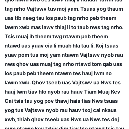
tag nrho Vajtswv tus moj yam. Tsuas yog thaum
uas tib neeg tau los paub tag nrho peb theem
lawm xwb mas lawv thiaj li to taub nws tag nrho.
Tsis muaj ib theem twg ntawm peb theem
ntawd uas yuav cia li muab hla tau li. Koj tsuas
yuav pom tus moj yam ntawm Vajtswv nyob rau
nws qhov uas muaj tag nrho ntawd tom qab uas
los paub peb theem ntawm tes hauj lwm no
lawm xwb. Qhov tseeb uas Vajtswv ua Nws tes
hauj lwm tiav hlo nyob rau hauv Tiam Muaj Kev
Cai tsis tau yog pov thawj hais tias Nws tsuas
yog tus Vajtswv nyob rau hauv txoj cai nkaus
xwb, thiab qhov tseeb uas Nws ua Nws tes dej
num ntawm kev txhiv dim tiav hlo ntawd tsis tau