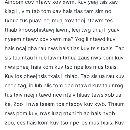
Ainpom cov ntawv xov xwm. Kuv yeej tsis xav
kiag li, vim tab tom xav hais tias tam sim no
txhua tus puav leej muaj xov tooj ntawm tes
thiab khoosphistawj lawm, leej twg thiaj li yuav
nyeem ntawv xov xwm ma? Yog li ntawd kuv
hais ncaj qha rau nws hais tias kuv tsis txais. Tab
sis tau ntau hnub lawm txhua zaus nws pom kuv,
nws pheej hais kom kuv tso npe los mus txais.
Kuv los pheej tsis txais li thiab. Tab sis ua rau kuv
ceeb tag, ib lub hlis tom qab ntawd kuv tau nrog
tus txiv neej ntawd nce ntaiv hluav taws xob ua
ke. Zoo li nws tseem tos ntsoov kuv xwb. Thaum
nws pom kuv, nws luag ntxhi thiab hais nyob
zoo, ces hais kom kuv tso npe los mus txais. Kuv