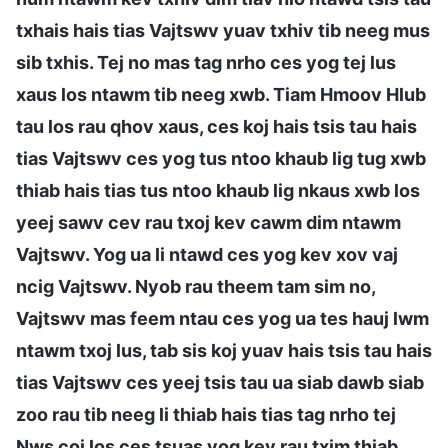
txhais hais tias Vajtswv yuav txhiv tib neeg mus
sib txhis. Tej no mas tag nrho ces yog tej lus
xaus los ntawm tib neeg xwb. Tiam Hmoov Hlub
tau los rau qhov xaus, ces koj hais tsis tau hais
tias Vajtswv ces yog tus ntoo khaub lig tug xwb
thiab hais tias tus ntoo khaub lig nkaus xwb los
yeej sawv cev rau txoj kev cawm dim ntawm
Vajtswv. Yog ua li ntawd ces yog kev xov vaj
ncig Vajtswv. Nyob rau theem tam sim no,
Vajtswv mas feem ntau ces yog ua tes hauj lwm
ntawm txoj lus, tab sis koj yuav hais tsis tau hais
tias Vajtswv ces yeej tsis tau ua siab dawb siab
zoo rau tib neeg li thiab hais tias tag nrho tej
Nws coj los ces tsuas yog kev rau txim thiab