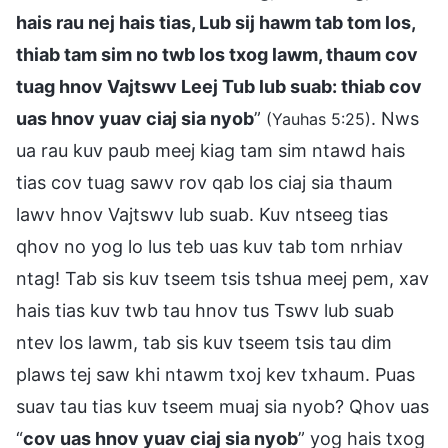
hais rau nej hais tias, Lub sij hawm tab tom los,
thiab tam sim no twb los txog lawm, thaum cov
tuag hnov Vajtswv Leej Tub lub suab: thiab cov
uas hnov yuav ciaj sia nyob
”
. Nws
(Yauhas 5:25)
ua rau kuv paub meej kiag tam sim ntawd hais
tias cov tuag sawv rov qab los ciaj sia thaum
lawv hnov Vajtswv lub suab. Kuv ntseeg tias
qhov no yog lo lus teb uas kuv tab tom nrhiav
ntag! Tab sis kuv tseem tsis tshua meej pem, xav
hais tias kuv twb tau hnov tus Tswv lub suab
ntev los lawm, tab sis kuv tseem tsis tau dim
plaws tej saw khi ntawm txoj kev txhaum. Puas
suav tau tias kuv tseem muaj sia nyob? Qhov uas
“
cov uas hnov yuav ciaj sia nyob
” yog hais txog