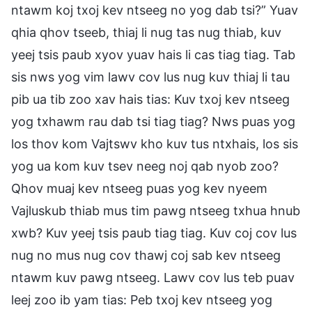
ntawm koj txoj kev ntseeg no yog dab tsi?” Yuav
qhia qhov tseeb, thiaj li nug tas nug thiab, kuv
yeej tsis paub xyov yuav hais li cas tiag tiag. Tab
sis nws yog vim lawv cov lus nug kuv thiaj li tau
pib ua tib zoo xav hais tias: Kuv txoj kev ntseeg
yog txhawm rau dab tsi tiag tiag? Nws puas yog
los thov kom Vajtswv kho kuv tus ntxhais, los sis
yog ua kom kuv tsev neeg noj qab nyob zoo?
Qhov muaj kev ntseeg puas yog kev nyeem
Vajluskub thiab mus tim pawg ntseeg txhua hnub
xwb? Kuv yeej tsis paub tiag tiag. Kuv coj cov lus
nug no mus nug cov thawj coj sab kev ntseeg
ntawm kuv pawg ntseeg. Lawv cov lus teb puav
leej zoo ib yam tias: Peb txoj kev ntseeg yog