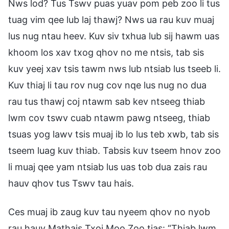
Nws lod? Tus Tswv puas yuav pom peb zoo li tus
tuag vim qee lub laj thawj? Nws ua rau kuv muaj
lus nug ntau heev. Kuv siv txhua lub sij hawm uas
khoom los xav txog qhov no me ntsis, tab sis
kuv yeej xav tsis tawm nws lub ntsiab lus tseeb li.
Kuv thiaj li tau rov nug cov nqe lus nug no dua
rau tus thawj coj ntawm sab kev ntseeg thiab
lwm cov tswv cuab ntawm pawg ntseeg, thiab
tsuas yog lawv tsis muaj ib lo lus teb xwb, tab sis
tseem luag kuv thiab. Tabsis kuv tseem hnov zoo
li muaj qee yam ntsiab lus uas tob dua zais rau
hauv qhov tus Tswv tau hais.
Ces muaj ib zaug kuv tau nyeem qhov no nyob
rau hauv Mathais Txoj Moo Zoo tias: “Thiab lwm