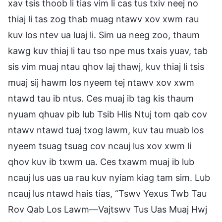
xav tsis thoob li tias vim li cas tus txiv neej no
thiaj li tas zog thab muag ntawv xov xwm rau
kuv los ntev ua luaj li. Sim ua neeg zoo, thaum
kawg kuv thiaj li tau tso npe mus txais yuav, tab
sis vim muaj ntau qhov laj thawj, kuv thiaj li tsis
muaj sij hawm los nyeem tej ntawv xov xwm
ntawd tau ib ntus. Ces muaj ib tag kis thaum
nyuam qhuav pib lub Tsib Hlis Ntuj tom qab cov
ntawv ntawd tuaj txog lawm, kuv tau muab los
nyeem tsuag tsuag cov ncauj lus xov xwm li
qhov kuv ib txwm ua. Ces txawm muaj ib lub
ncauj lus uas ua rau kuv nyiam kiag tam sim. Lub
ncauj lus ntawd hais tias, “Tswv Yexus Twb Tau
Rov Qab Los Lawm—Vajtswv Tus Uas Muaj Hwj