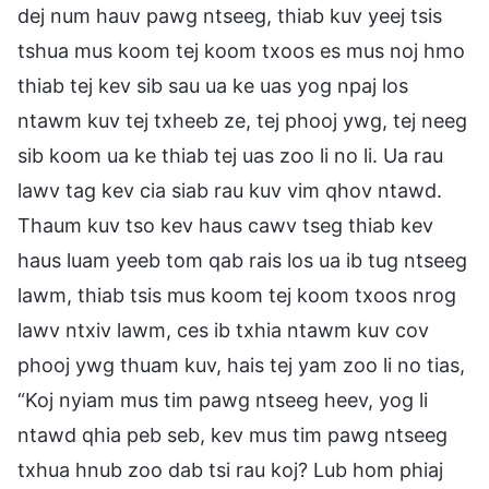
dej num hauv pawg ntseeg, thiab kuv yeej tsis
tshua mus koom tej koom txoos es mus noj hmo
thiab tej kev sib sau ua ke uas yog npaj los
ntawm kuv tej txheeb ze, tej phooj ywg, tej neeg
sib koom ua ke thiab tej uas zoo li no li. Ua rau
lawv tag kev cia siab rau kuv vim qhov ntawd.
Thaum kuv tso kev haus cawv tseg thiab kev
haus luam yeeb tom qab rais los ua ib tug ntseeg
lawm, thiab tsis mus koom tej koom txoos nrog
lawv ntxiv lawm, ces ib txhia ntawm kuv cov
phooj ywg thuam kuv, hais tej yam zoo li no tias,
“Koj nyiam mus tim pawg ntseeg heev, yog li
ntawd qhia peb seb, kev mus tim pawg ntseeg
txhua hnub zoo dab tsi rau koj? Lub hom phiaj