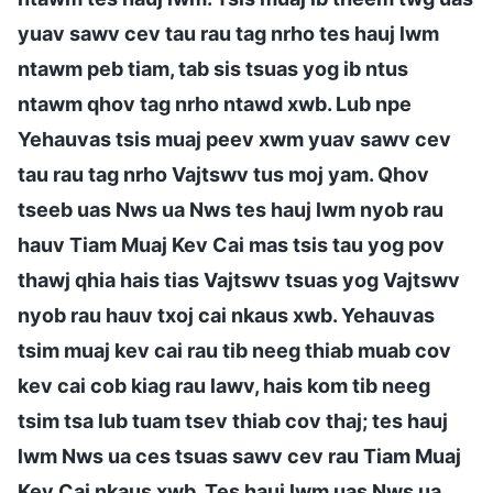
yuav sawv cev tau rau tag nrho tes hauj lwm
ntawm peb tiam, tab sis tsuas yog ib ntus
ntawm qhov tag nrho ntawd xwb. Lub npe
Yehauvas tsis muaj peev xwm yuav sawv cev
tau rau tag nrho Vajtswv tus moj yam. Qhov
tseeb uas Nws ua Nws tes hauj lwm nyob rau
hauv Tiam Muaj Kev Cai mas tsis tau yog pov
thawj qhia hais tias Vajtswv tsuas yog Vajtswv
nyob rau hauv txoj cai nkaus xwb. Yehauvas
tsim muaj kev cai rau tib neeg thiab muab cov
kev cai cob kiag rau lawv, hais kom tib neeg
tsim tsa lub tuam tsev thiab cov thaj; tes hauj
lwm Nws ua ces tsuas sawv cev rau Tiam Muaj
Kev Cai nkaus xwb. Tes hauj lwm uas Nws ua