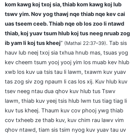
kom kawg koj txoj sia, thiab kom kawg koj lub
tswv yim. Nov yog thawj nqe thiab nqe kev cai
uas tseem ceeb. Thiab nqe ob los zoo li ntawd
thiab, koj yuav tsum hlub koj tus neeg nruab zog
ib yam li koj tus kheej
”
. Tab sis
(Mathai 22:37–39)
hauv lub neej txoj sia txhua hnub mas, tsuas yog
kev cheem tsum yooj yooj yim los muab kev hlub
xwb los kuv ua tsis tau li lawm, txawm kuv yuav
tas zog siv zog npaum li cas los xij. Kuv hlub kuv
tsev neeg ntau dua qhov kuv hlub tus Tswv
lawm, thiab kuv yeej tsis hlub lwm tus tiag tiag li
kuv tus kheej. Thaum kuv cov phooj ywg thiab
cov txheeb ze thab kuv, kuv chim rau lawv vim
qhov ntawd, tiam sis tsim nyog kuv yuav tau uv