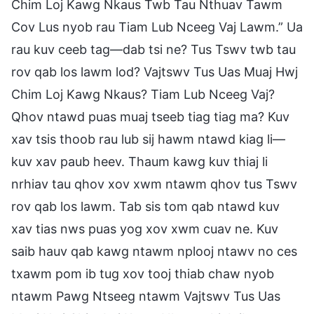
Chim Loj Kawg Nkaus Twb Tau Nthuav Tawm
Cov Lus nyob rau Tiam Lub Nceeg Vaj Lawm.” Ua
rau kuv ceeb tag—dab tsi ne? Tus Tswv twb tau
rov qab los lawm lod? Vajtswv Tus Uas Muaj Hwj
Chim Loj Kawg Nkaus? Tiam Lub Nceeg Vaj?
Qhov ntawd puas muaj tseeb tiag tiag ma? Kuv
xav tsis thoob rau lub sij hawm ntawd kiag li—
kuv xav paub heev. Thaum kawg kuv thiaj li
nrhiav tau qhov xov xwm ntawm qhov tus Tswv
rov qab los lawm. Tab sis tom qab ntawd kuv
xav tias nws puas yog xov xwm cuav ne. Kuv
saib hauv qab kawg ntawm nplooj ntawv no ces
txawm pom ib tug xov tooj thiab chaw nyob
ntawm Pawg Ntseeg ntawm Vajtswv Tus Uas