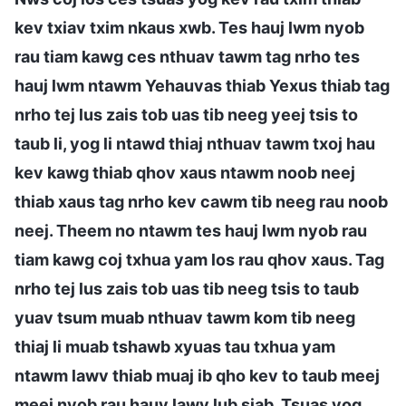
kev txiav txim nkaus xwb. Tes hauj lwm nyob
rau tiam kawg ces nthuav tawm tag nrho tes
hauj lwm ntawm Yehauvas thiab Yexus thiab tag
nrho tej lus zais tob uas tib neeg yeej tsis to
taub li, yog li ntawd thiaj nthuav tawm txoj hau
kev kawg thiab qhov xaus ntawm noob neej
thiab xaus tag nrho kev cawm tib neeg rau noob
neej. Theem no ntawm tes hauj lwm nyob rau
tiam kawg coj txhua yam los rau qhov xaus. Tag
nrho tej lus zais tob uas tib neeg tsis to taub
yuav tsum muab nthuav tawm kom tib neeg
thiaj li muab tshawb xyuas tau txhua yam
ntawm lawv thiab muaj ib qho kev to taub meej
meej nyob rau hauv lawv lub siab. Tsuas yog