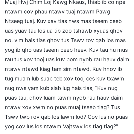
Muaj Hwj Chim Loj Kawg Nkaus, thiab ib co npe
ntawm cov phau ntawv tuaj ntawm Pawg
Ntseeg tuaj. Kuv xav tias nws mas tseem ceeb
uas yuav tau los ua tib zoo tshawb xyuas qhov
no, vim hais tias qhov tus Tswv rov qab los mas
yog ib qho uas tseem ceeb heev. Kuv tau hu mus
rau tus xov tooj uas kuv pom nyob rau hauv daim
ntawv ntawd kiag tam sim ntawd. Kuv hnov ib
tug muam lub suab teb xov tooj ces kuv txawm
nug nws yam kub siab lug hais tias, “Kuv nug
puas tau, qhov luam tawm nyob rau hauv daim
ntawv xov xwm no puas muaj tseeb tiag? Tus
Tswv twb rov qab los lawm lod? Cov lus no puas
yog cov lus los ntawm Vajtswv los tiag tiag?”