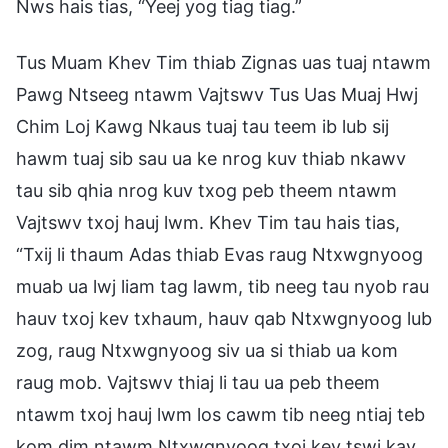
Nws hais tias, “Yeej yog tiag tiag.”
Tus Muam Khev Tim thiab Zignas uas tuaj ntawm
Pawg Ntseeg ntawm Vajtswv Tus Uas Muaj Hwj
Chim Loj Kawg Nkaus tuaj tau teem ib lub sij
hawm tuaj sib sau ua ke nrog kuv thiab nkawv
tau sib qhia nrog kuv txog peb theem ntawm
Vajtswv txoj hauj lwm. Khev Tim tau hais tias,
“Txij li thaum Adas thiab Evas raug Ntxwgnyoog
muab ua lwj liam tag lawm, tib neeg tau nyob rau
hauv txoj kev txhaum, hauv qab Ntxwgnyoog lub
zog, raug Ntxwgnyoog siv ua si thiab ua kom
raug mob. Vajtswv thiaj li tau ua peb theem
ntawm txoj hauj lwm los cawm tib neeg ntiaj teb
kom dim ntawm Ntxwgnyoog txoj kev tswj kav