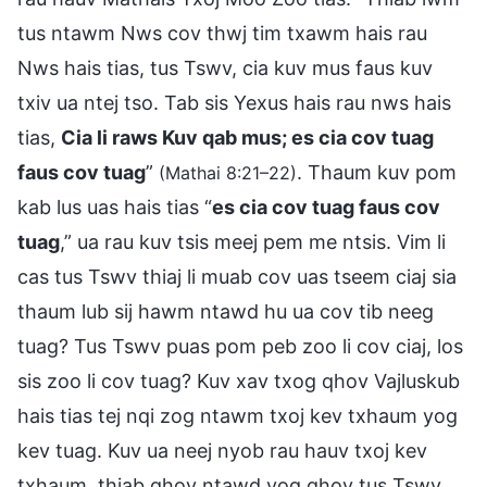
tus ntawm Nws cov thwj tim txawm hais rau
Nws hais tias, tus Tswv, cia kuv mus faus kuv
txiv ua ntej tso. Tab sis Yexus hais rau nws hais
tias,
Cia li raws Kuv qab mus; es cia cov tuag
faus cov tuag
”
. Thaum kuv pom
(Mathai 8:21–22)
kab lus uas hais tias “
es cia cov tuag faus cov
tuag
,” ua rau kuv tsis meej pem me ntsis. Vim li
cas tus Tswv thiaj li muab cov uas tseem ciaj sia
thaum lub sij hawm ntawd hu ua cov tib neeg
tuag? Tus Tswv puas pom peb zoo li cov ciaj, los
sis zoo li cov tuag? Kuv xav txog qhov Vajluskub
hais tias tej nqi zog ntawm txoj kev txhaum yog
kev tuag. Kuv ua neej nyob rau hauv txoj kev
txhaum, thiab qhov ntawd yog qhov tus Tswv