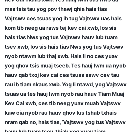
mas tsis tau yog pov thawj qhia hais tias
Vajtswv ces tsuas yog ib tug Vajtswv uas hais
kom tib neeg ua raws tej kev cai xwb, los sis
hais tias Nws yog tus Vajtswv hauv lub tuam
tsev xwb, los sis hais tias Nws yog tus Vajtswv
nyob ntawm lub thaj xwb. Hais li no ces yuav
yog qhov tsis muaj tseeb. Tes hauj lwm ua nyob
hauv qab txoj kev cai ces tsuas sawv cev tau
rau ib tiam nkaus xwb. Yog li ntawd, yog Vajtswv
tsuas ua tes hauj lwm nyob rau hauv Tiam Muaj
Kev Cai xwb, ces tib neeg yuav muab Vajtswv
kaw cia nyob rau hauv qhov lus tshab txhais
nram qab no, hais tias, ‘Vajtswv yog tus Vajtswv
hauv lub tuam tsev, thiab yog yuav tiam