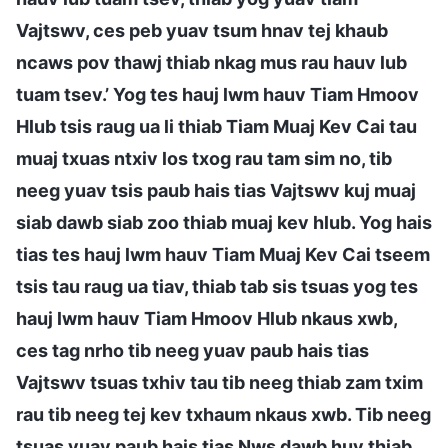
Vajtswv, ces peb yuav tsum hnav tej khaub
ncaws pov thawj thiab nkag mus rau hauv lub
tuam tsev.’ Yog tes hauj lwm hauv Tiam Hmoov
Hlub tsis raug ua li thiab Tiam Muaj Kev Cai tau
muaj txuas ntxiv los txog rau tam sim no, tib
neeg yuav tsis paub hais tias Vajtswv kuj muaj
siab dawb siab zoo thiab muaj kev hlub. Yog hais
tias tes hauj lwm hauv Tiam Muaj Kev Cai tseem
tsis tau raug ua tiav, thiab tab sis tsuas yog tes
hauj lwm hauv Tiam Hmoov Hlub nkaus xwb,
ces tag nrho tib neeg yuav paub hais tias
Vajtswv tsuas txhiv tau tib neeg thiab zam txim
rau tib neeg tej kev txhaum nkaus xwb. Tib neeg
tsuas yuav paub hais tias Nws dawb huv thiab