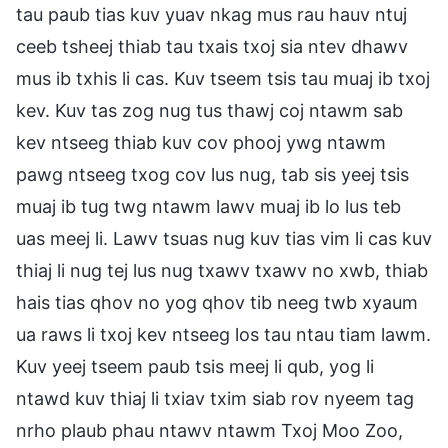
tau paub tias kuv yuav nkag mus rau hauv ntuj
ceeb tsheej thiab tau txais txoj sia ntev dhawv
mus ib txhis li cas. Kuv tseem tsis tau muaj ib txoj
kev. Kuv tas zog nug tus thawj coj ntawm sab
kev ntseeg thiab kuv cov phooj ywg ntawm
pawg ntseeg txog cov lus nug, tab sis yeej tsis
muaj ib tug twg ntawm lawv muaj ib lo lus teb
uas meej li. Lawv tsuas nug kuv tias vim li cas kuv
thiaj li nug tej lus nug txawv txawv no xwb, thiab
hais tias qhov no yog qhov tib neeg twb xyaum
ua raws li txoj kev ntseeg los tau ntau tiam lawm.
Kuv yeej tseem paub tsis meej li qub, yog li
ntawd kuv thiaj li txiav txim siab rov nyeem tag
nrho plaub phau ntawv ntawm Txoj Moo Zoo,