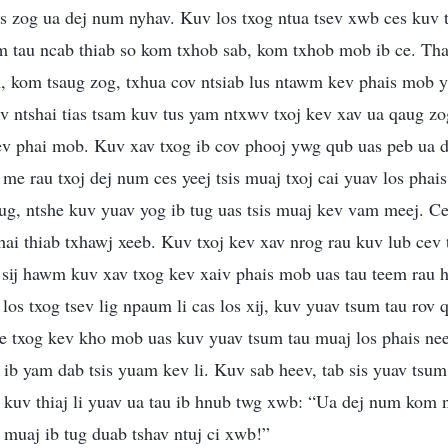
as zog ua dej num nyhav. Kuv los txog ntua tsev xwb ces kuv 
 tau ncab thiab so kom txhob sab, kom txhob mob ib ce. Th
 kom tsaug zog, txhua cov ntsiab lus ntawm kev phais mob 
v ntshai tias tsam kuv tus yam ntxwv txoj kev xav ua qaug z
ev phai mob. Kuv xav txog ib cov phooj ywg qub uas peb ua 
e rau txoj dej num ces yeej tsis muaj txoj cai yuav los phais
ug, ntshe kuv yuav yog ib tug uas tsis muaj kev vam meej. Ces
shai thiab txhawj xeeb. Kuv txoj kev xav nrog rau kuv lub cev 
 sij hawm kuv xav txog kev xaiv phais mob uas tau teem rau 
los txog tsev lig npaum li cas los xij, kuv yuav tsum tau rov 
tse txog kev kho mob uas kuv yuav tsum tau muaj los phais ne
 ua ib yam dab tsis yuam kev li. Kuv sab heev, tab sis yuav ts
 kuv thiaj li yuav ua tau ib hnub twg xwb: “Ua dej num kom
muaj ib tug duab tshav ntuj ci xwb!”