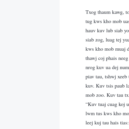
Txog thaum kawg, tom
tug kws kho mob uas
hauv kuv lub siab y
siab zog, luag tej y
kws kho mob muaj dai
thawj coj phais nee
nrog kuv ua dej num 
piav tau, tshwj xeeb
kuv. Kuv tsis paub l
mob zoo. Kuv tau txa
“Kuv tuaj cuag koj ua
lwm tus kws kho mob
leej kuj tau hais tia