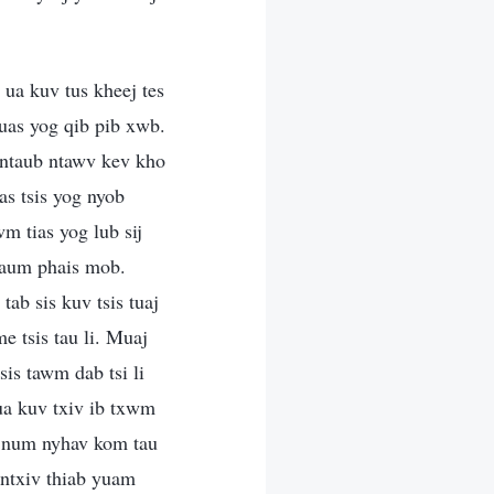
 ua kuv tus kheej tes
uas yog qib pib xwb.
 ntaub ntawv kev kho
as tsis yog nyob
m tias yog lub sij
yaum phais mob.
ab sis kuv tsis tuaj
 tsis tau li. Muaj
is tawm dab tsi li
ua kuv txiv ib txwm
dej num nyhav kom tau
 ntxiv thiab yuam