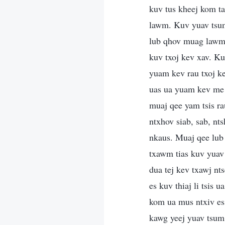
kuv tus kheej kom t
lawm. Kuv yuav tsum
lub qhov muag lawm,
kuv txoj kev xav. Ku
yuam kev rau txoj k
uas ua yuam kev me m
muaj qee yam tsis ra
ntxhov siab, sab, nt
nkaus. Muaj qee lub
txawm tias kuv yuav 
dua tej kev txawj n
es kuv thiaj li tsis
kom ua mus ntxiv es
kawg yeej yuav tsum 