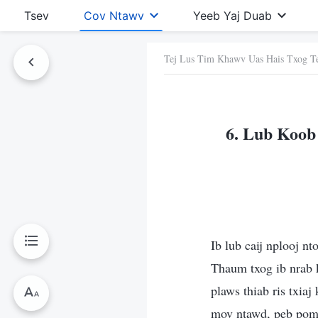
Tsev
Cov Ntawv
Yeeb Yaj Duab
Tej Lus Tim Khawv Uas Hais Txog T
Ntawv No
6. Lub Koob
Ib lub caij nplooj n
Thaum txog ib nrab 
plaws thiab ris txia
mov ntawd, peb pom 