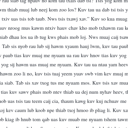
v rau siab tag npauv no kom tau txais dab tsi? Tsis yog kom 
wm thiab muaj lub neej kom zoo los? Kuv tau ua dab tsi tsis y
s txiv uas tsis tob taub. Nws tsis txawj xav.” Kuv so kua muag
hauv nroog mus kawm ntxiv hauv chav kho mob txhawm rau k
iab dhau los ua ib tug kws phais mob loj. Nws muaj caij tsaw
 Tab sis nyob rau lub sij hawm xyaum hauj lwm, kuv tau paub
paub tias kuv muaj me nyuam ua rau kuv hnov tias kuv yog 
av yog sij hawm uas muaj me nyuam. Kuv tau ua ntau yam heev
ij hawm zoo li no, kuv tsis tuaj yeem yuav swb vim kev muaj 
ia siab. Tab sis xav txog tus me nyuam mos. Kuv tsis xav mu
tias kuv sawv phais mob ntev thiab ua dej num nyhav heev, t
mob uas tsis tau teem caij cia, thaum kawg kuv kuj nchuav me
xoj kev caum lub koob npe thiab txoj hmoo ib pliag li. Kuv x
b kiag ib hnub tom qab uas kuv muab me nyuam tshem tawm,