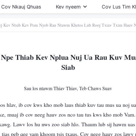
Cov Nkauj Qhuas
Kev nyeem
Cov Lus Tim 
ej Kev Ntsib Kev Pom Nyob Rau Ntawm Khetos Lub Rooj Txiav Txim Hauv Nt
 Npe Thiab Kev Nplua Nuj Ua Rau Kuv Mu
Siab
Sau los ntawm Thiav Thiav, Teb Chaws Suav
toos hlav, ib cov kws kho mob laus thiab kuv tau mus ua noj u
ke, muaj ib cov neeg hauv zos nco tau tus kws kho mob Vam.
j kawg. Lawv los hu nws zoo siab hlo. Thaum lub sij hawm uas
tias peb qee yam khoom tsis txaus. Cov neeg hauv zos lawv ma