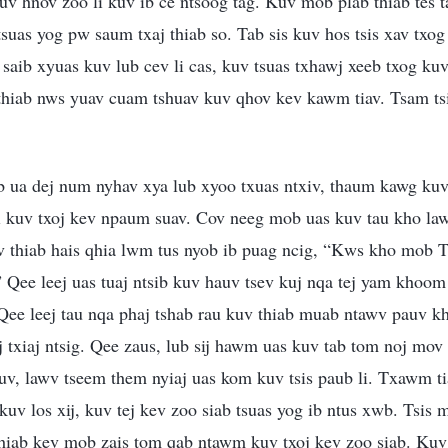
uv hnov zoo li kuv ib ce ntsoog tag. Kuv mob plab thiab tes ta
suas yog pw saum txaj thiab so. Tab sis kuv hos tsis xav txo
 saib xyuas kuv lub cev li cas, kuv tsuas txhawj xeeb txog k
hiab nws yuav cuam tshuav kuv qhov kev kawm tiav. Tsam tsis
b ua dej num nyhav xya lub xyoo txuas ntxiv, thaum kawg kuv
li kuv txoj kev npaum suav. Cov neeg mob uas kuv tau kho la
v thiab hais qhia lwm tus nyob ib puag ncig, “Kws kho mob Ti
 Qee leej uas tuaj ntsib kuv hauv tsev kuj nqa tej yam khoom
 Qee leej tau nqa phaj tshab rau kuv thiab muab ntawv pauv k
 txiaj ntsig. Qee zaus, lub sij hawm uas kuv tab tom noj mov
v, lawv tseem them nyiaj uas kom kuv tsis paub li. Txawm ti
kuv los xij, kuv tej kev zoo siab tsuas yog ib ntus xwb. Tsis 
thiab kev mob zais tom qab ntawm kuv txoj kev zoo siab. Kuv 