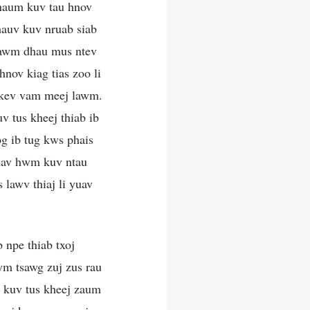
Thaum kuv tau hnov
hauv kuv nruab siab
 hawm dhau mus ntev
nov kiag tias zoo li
m kev vam meej lawm.
v tus kheej thiab ib
g ib tug kws phais
yuav hwm kuv ntau
 lawv thiaj li yuav
 npe thiab txoj
wm tsawg zuj zus rau
ug kuv tus kheej zaum