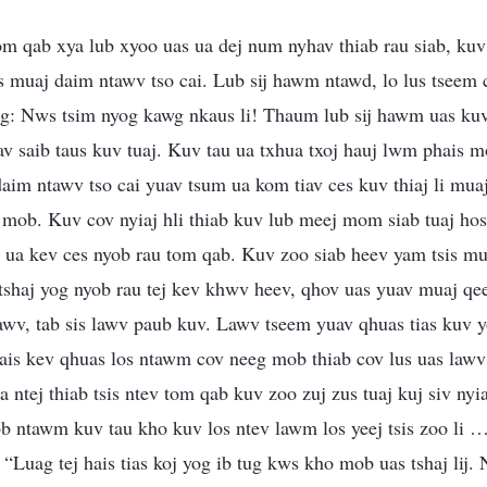
 qab xya lub xyoo uas ua dej num nyhav thiab rau siab, kuv 
 muaj daim ntawv tso cai. Lub sij hawm ntawd, lo lus tseem 
og: Nws tsim nyog kawg nkaus li! Thaum lub sij hawm uas ku
uav saib taus kuv tuaj. Kuv tau ua txhua txoj hauj lwm phais m
m ntawv tso cai yuav tsum ua kom tiav ces kuv thiaj li muaj
g mob. Kuv cov nyiaj hli thiab kuv lub meej mom siab tuaj ho
ua kev ces nyob rau tom qab. Kuv zoo siab heev yam tsis mua
 tshaj yog nyob rau tej kev khwv heev, qhov uas yuav muaj qe
awv, tab sis lawv paub kuv. Lawv tseem yuav qhuas tias kuv y
is kev qhuas los ntawm cov neeg mob thiab cov lus uas lawv 
 ntej thiab tsis ntev tom qab kuv zoo zuj zus tuaj kuj siv nyiaj
 ntawm kuv tau kho kuv los ntev lawm los yeej tsis zoo li 
s: “Luag tej hais tias koj yog ib tug kws kho mob uas tshaj lij