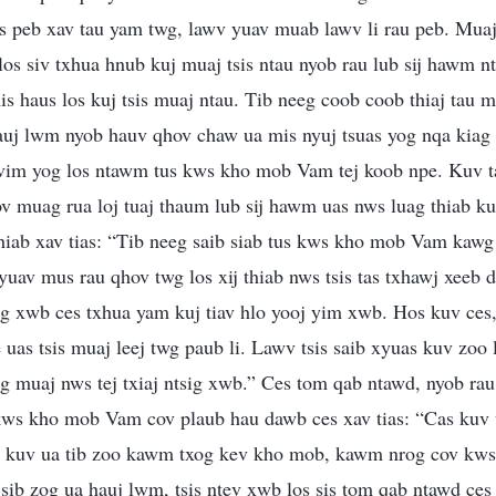
 peb xav tau yam twg, lawv yuav muab lawv li rau peb. Mua
os siv txhua hnub kuj muaj tsis ntau nyob rau lub sij hawm n
is haus los kuj tsis muaj ntau. Tib neeg coob coob thiaj tau 
hauj lwm nyob hauv qhov chaw ua mis nyuj tsuas yog nqa kiag 
vim yog los ntawm tus kws kho mob Vam tej koob npe. Kuv 
muag rua loj tuaj thaum lub sij hawm uas nws luag thiab kuv 
thiab xav tias: “Tib neeg saib siab tus kws kho mob Vam ka
uav mus rau qhov twg los xij thiab nws tsis tas txhawj xeeb da
g xwb ces txhua yam kuj tiav hlo yooj yim xwb. Hos kuv ces, 
s tsis muaj leej twg paub li. Lawv tsis saib xyuas kuv zoo 
g muaj nws tej txiaj ntsig xwb.” Ces tom qab ntawd, nyob rau
 kws kho mob Vam cov plaub hau dawb ces xav tias: “Cas kuv t
s kuv ua tib zoo kawm txog kev kho mob, kawm nrog cov kw
 sib zog ua hauj lwm, tsis ntev xwb los sis tom qab ntawd ce