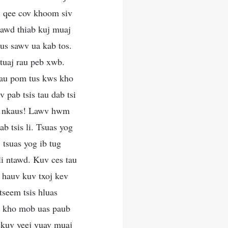
j qee cov khoom siv
tawd thiab kuj muaj
mus sawv ua kab tos.
tuaj rau peb xwb.
tau pom tus kws kho
pab tsis tau dab tsi
wg nkaus! Lawv hwm
b tsis li. Tsuas yog
tsuas yog ib tug
li ntawd. Kuv ces tau
 hauv kuv txoj kev
seem tsis hluas
s kho mob uas paub
s kuv yeej yuav muaj