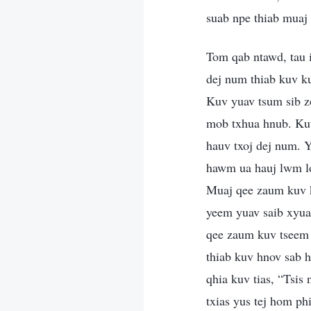
suab npe thiab muaj 
Tom qab ntawd, tau i
dej num thiab kuv k
Kuv yuav tsum sib z
mob txhua hnub. Kuv 
hauv txoj dej num. Y
hawm ua hauj lwm lo
Muaj qee zaum kuv kh
yeem yuav saib xyua
qee zaum kuv tseem 
thiab kuv hnov sab 
qhia kuv tias, “Tsis 
txias yus tej hom ph