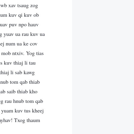
twb xav tsaug zog
aum kuv qi kuv ob
yuav puv npo hauv
og yuav ua rau kuv ua
dej num ua ke cov
 mob ntxiv. Yog tias
 kuv thiaj li tau
thiaj li sab kawg
hnub tom qab thiab
qab saib thiab kho
eg rau hnub tom qab
um yuam kuv tus kheej
 nyhav! Txog thaum