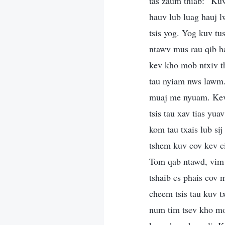
tas zaum thiab: “Ku
hauv lub luag hauj l
tsis yog. Yog kuv tu
ntawv mus rau qib 
kev kho mob ntxiv th
tau nyiam nws lawm.
muaj me nyuam. Kev 
tsis tau xav tias yu
kom tau txais lub s
tshem kuv cov kev c
Tom qab ntawd, vim 
tshaib es phais cov 
cheem tsis tau kuv t
num tim tsev kho mo