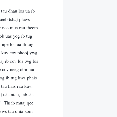
tau dhau los ua ib
ceeb tshaj plaws
v nce mus rau theem
ob uas yog ib tug
 npe los ua ib tug
s kuv cov phooj ywg
j ib cov lus twg los
e cov neeg cim tau
og ib tug kws phais
tau hais rau kuv:
 tsis ntau, tab sis
…” Thiab muaj qee
. Nws tau qhia kom