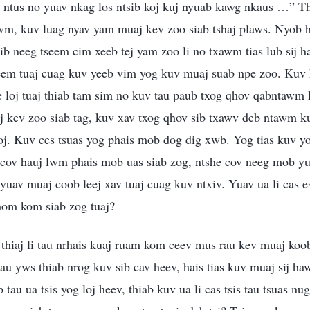
Ib ntus no yuav nkag los ntsib koj kuj nyuab kawg nkaus …” 
awm, kuv luag nyav yam muaj kev zoo siab tshaj plaws. Nyob 
ib neeg tseem cim xeeb tej yam zoo li no txawm tias lub sij
eem tuaj cuag kuv yeeb vim yog kuv muaj suab npe zoo. Kuv h
e loj tuaj thiab tam sim no kuv tau paub txog qhov qabntaw
 kev zoo siab tag, kuv xav txog qhov sib txawv deb ntawm ku
oj. Kuv ces tsuas yog phais mob dog dig xwb. Yog tias kuv yo
a cov hauj lwm phais mob uas siab zog, ntshe cov neeg mob 
yuav muaj coob leej xav tuaj cuag kuv ntxiv. Yuav ua li cas es
mom kom siab zog tuaj?
hiaj li tau nrhais kuaj ruam kom ceev mus rau kev muaj koob
au yws thiab nrog kuv sib cav heev, hais tias kuv muaj sij ha
tau ua tsis yog loj heev, thiab kuv ua li cas tsis tau tsuas n