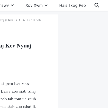
Khawv
Xov Xwm
Hais Txog Peb
ej (Phau 1)
6. Lub Koob Npe Thiab Kev Nplua Nuj Ua Rau Kuv Muaj Kev Nyuaj Siab
aj Kev Nyuaj
a si pem hav zoov.
 Lawv zoo siab tshaj
 peb tab tom ua zaub
s siab zoo tshaj li.