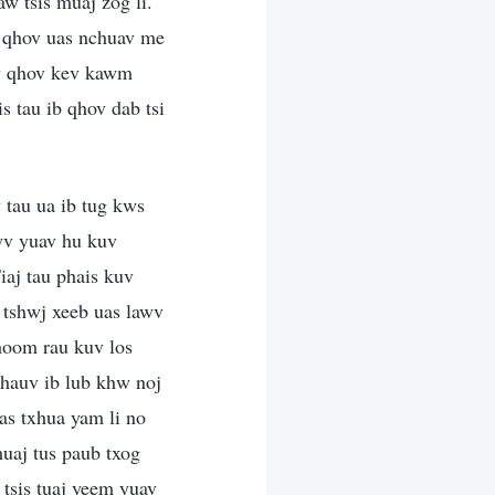
w tsis muaj zog li.
g qhov uas nchuav me
uv qhov kev kawm
 tau ib qhov dab tsi
 tau ua ib tug kws
wv yuav hu kuv
aj tau phais kuv
 tshwj xeeb uas lawv
hoom rau kuv los
 hauv ib lub khw noj
as txhua yam li no
muaj tus paub txog
tsis tuaj yeem yuav