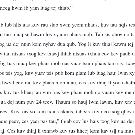
neeg hwm ib yam luag tej thiab.”
b lub hlis uas kuv rau siab xwm yeem nkaus, kuv tau nqis tes
uj tau muaj sij hawm los xyaum phais mob. Tab sis qhov no ts
og ua dej num kom nyhav dua qub. Yog li kuv thiaj kawm tej
tau ntsuas txog kev txawj thiab ntsuas txhua cov kev paub u
og tias muaj kev phais mob uas yuav tsum phais tam siv, txaw
s tsis yog, kuv yuav tsis pub kom plam lub luag hauj lwm x
wv heev rau kev phais mob ntau, ces kuv thiaj li yoo tshaib t
s kuv tus kheej tau vim tias kev phais mob no yuam kev me me
ua dej num puv 24 teev. Thaum so hauj lwm lawm, kuv xav ts
heev. Kuv xav so kom txaus nkaus, tab sis kuv nco txog qhov 
nqis peev, ces yeej tsis tau,” thiab cov lus hais txog kev ua 
iaj. Ces kuv thiaj li txhawb kuv tus kheej kom kav tsij ua mus