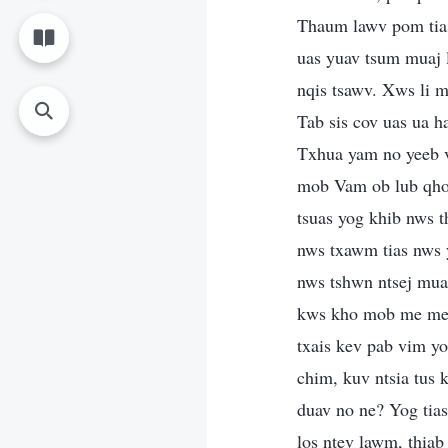
Thaum lawv pom tias
uas yuav tsum muaj l
nqis tsawv. Xws li m
Tab sis cov uas ua 
Txhua yam no yeeb 
mob Vam ob lub qhov 
tsuas yog khib nws 
nws txawm tias nws y
nws tshwn ntsej mua
kws kho mob me me ua
txais kev pab vim yo
chim, kuv ntsia tus
duav no ne? Yog tia
los ntev lawm, thiab