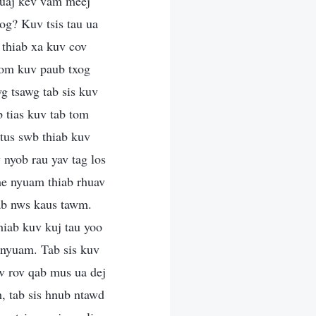
muaj kev vam meej
og? Kuv tsis tau ua
 thiab xa kuv cov
om kuv paub txog
g tsawg tab sis kuv
 tias kuv tab tom
tus swb thiab kuv
 nyob rau yav tag los
me nyuam thiab rhuav
ab nws kaus tawm.
hiab kuv kuj tau yoo
 nyuam. Tab sis kuv
av rov qab mus ua dej
 tab sis hnub ntawd