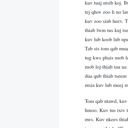
kuv tuaj ntsib koj. 
tej qhov zoo li no l
kuv zoo siab heev. T
thiab lwm tus kuj ts
kuv lub koob lub np
Tab sis tom qab muaj
tug kws phais mob l
mob loj thiab tau u
dua qub thiab tseem 
ntsia kuv lub meej 
Tom qab ntawd, kuv t
hmoo. Kuv tus txiv t
nws. Kuv nkees thiab 