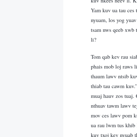
kuv nkees heev li. K
Yam kuv ua tau ces t
nyuam, los yog yuav
tsam nws qeeb xwb t
li?
Tom qab kev rau sia
phais mob loj raws 
thaum lawv ntsib ku
thiab tau cawm kuv.”
muaj hauv zos tuaj.
nthuav tawm lawv tej
mov ces lawv pom ku
ua rau lwm tus khib 
kuv txoj kev nyuab 