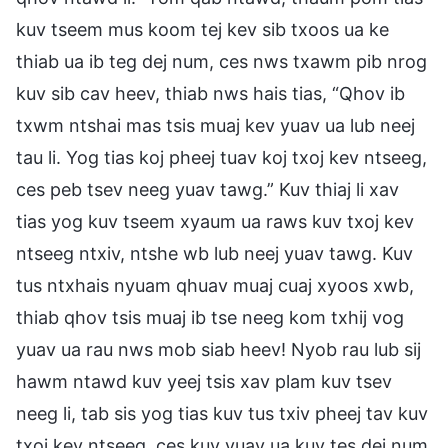
kuv tseem mus koom tej kev sib txoos ua ke
thiab ua ib teg dej num, ces nws txawm pib nrog
kuv sib cav heev, thiab nws hais tias, “Qhov ib
txwm ntshai mas tsis muaj kev yuav ua lub neej
tau li. Yog tias koj pheej tuav koj txoj kev ntseeg,
ces peb tsev neeg yuav tawg.” Kuv thiaj li xav
tias yog kuv tseem xyaum ua raws kuv txoj kev
ntseeg ntxiv, ntshe wb lub neej yuav tawg. Kuv
tus ntxhais nyuam qhuav muaj cuaj xyoos xwb,
thiab qhov tsis muaj ib tse neeg kom txhij vog
yuav ua rau nws mob siab heev! Nyob rau lub sij
hawm ntawd kuv yeej tsis xav plam kuv tsev
neeg li, tab sis yog tias kuv tus txiv pheej tav kuv
txoj kev ntseeg, ces kuv yuav ua kuv tes dej num