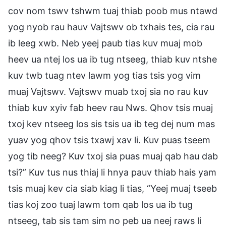
cov nom tswv tshwm tuaj thiab poob mus ntawd
yog nyob rau hauv Vajtswv ob txhais tes, cia rau
ib leeg xwb. Neb yeej paub tias kuv muaj mob
heev ua ntej los ua ib tug ntseeg, thiab kuv ntshe
kuv twb tuag ntev lawm yog tias tsis yog vim
muaj Vajtswv. Vajtswv muab txoj sia no rau kuv
thiab kuv xyiv fab heev rau Nws. Qhov tsis muaj
txoj kev ntseeg los sis tsis ua ib teg dej num mas
yuav yog qhov tsis txawj xav li. Kuv puas tseem
yog tib neeg? Kuv txoj sia puas muaj qab hau dab
tsi?” Kuv tus nus thiaj li hnya pauv thiab hais yam
tsis muaj kev cia siab kiag li tias, “Yeej muaj tseeb
tias koj zoo tuaj lawm tom qab los ua ib tug
ntseeg, tab sis tam sim no peb ua neej raws li