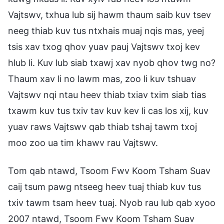
Vajtswv, txhua lub sij hawm thaum saib kuv tsev
neeg thiab kuv tus ntxhais muaj nqis mas, yeej
tsis xav txog qhov yuav pauj Vajtswv txoj kev
hlub li. Kuv lub siab txawj xav nyob qhov twg no?
Thaum xav li no lawm mas, zoo li kuv tshuav
Vajtswv nqi ntau heev thiab txiav txim siab tias
txawm kuv tus txiv tav kuv kev li cas los xij, kuv
yuav raws Vajtswv qab thiab tshaj tawm txoj
moo zoo ua tim khawv rau Vajtswv.
Tom qab ntawd, Tsoom Fwv Koom Tsham Suav
caij tsum pawg ntseeg heev tuaj thiab kuv tus
txiv tawm tsam heev tuaj. Nyob rau lub qab xyoo
2007 ntawd, Tsoom Fwv Koom Tsham Suav