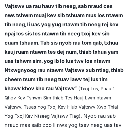
Vajtswv ua rau hauv tib neeg, sab nraud ces
nws tshwm muaj kev sib tshuam mus los ntawm
tib neeg, li uas yog yug ntawm tib neeg tej kev
npaj los sis los ntawm tib neeg txoj kev sib
cuam tshuam. Tab sis nyob rau tom qab, txhua
kauj ruam ntawm tes dej num, thiab txhua yam
uas tshwm sim, yog ib lo lus twv los ntawm
Ntxwgnyoog rau ntawm Vajtswv xub ntiag, thiab
cheem tsum tib neeg tuav lawv tej lus tim
khawv khov kho rau Vajtswv
”
(Txoj Lus, Phau 1.
Qhov Kev Tshwm Sim thiab Tes Hauj Lwm ntawm
Vajtswv. Tsuas Yog Txoj Kev Hlub Vajtswv Xwb Thiaj
. Nyob rau sab
Yog Txoj Kev Ntseeg Vajtswv Tiag)
nraud mas saib zoo li nws yog tsev neeg uas tav