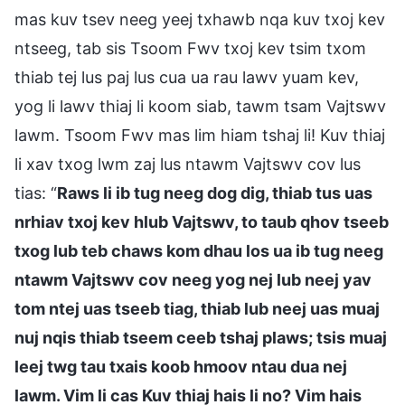
mas kuv tsev neeg yeej txhawb nqa kuv txoj kev
ntseeg, tab sis Tsoom Fwv txoj kev tsim txom
thiab tej lus paj lus cua ua rau lawv yuam kev,
yog li lawv thiaj li koom siab, tawm tsam Vajtswv
lawm. Tsoom Fwv mas lim hiam tshaj li! Kuv thiaj
li xav txog lwm zaj lus ntawm Vajtswv cov lus
tias: “
Raws li ib tug neeg dog dig, thiab tus uas
nrhiav txoj kev hlub Vajtswv, to taub qhov tseeb
txog lub teb chaws kom dhau los ua ib tug neeg
ntawm Vajtswv cov neeg yog nej lub neej yav
tom ntej uas tseeb tiag, thiab lub neej uas muaj
nuj nqis thiab tseem ceeb tshaj plaws; tsis muaj
leej twg tau txais koob hmoov ntau dua nej
lawm. Vim li cas Kuv thiaj hais li no? Vim hais