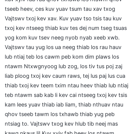
tseeb heev, ces kuv yuav tsum tau xav txog
Vajtswv txoj kev xav. Kuv yuav tso tsis tau kuv
txoj kev ntseeg thiab kuv tes dej num tseg tsuas
yog kom kuv tsev neeg nyob nyab xeeb xwb.
Vajtswv tau yug los ua neeg thiab los rau hauv
lub ntiaj teb los cawm peb kom dim plaws los
ntawm Ntxwgnyoog lub zog, los tiv tus poj zaj
liab ploog txoj kev caum raws, tej lus paj lus cua
thiab txoj kev teem txim ntau heev thiab lub ntiaj
teb ntawm sab kab li kev cai ntseeg txoj kev tsis
kam lees yuav thiab iab liam, thiab nthuav ntau
qhov tseeb tawm los txhawb thiab yug peb
ntsiag to. Vajtswv txog kev hlub tib neej mas
kawg nkaus li! Kuv xyiv fab heev los ntawm