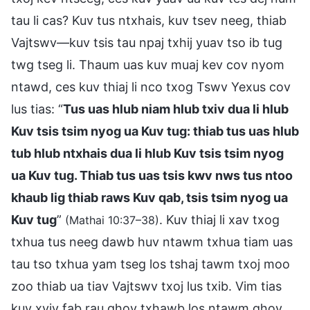
tau li cas? Kuv tus ntxhais, kuv tsev neeg, thiab
Vajtswv—kuv tsis tau npaj txhij yuav tso ib tug
twg tseg li. Thaum uas kuv muaj kev cov nyom
ntawd, ces kuv thiaj li nco txog Tswv Yexus cov
lus tias: “
Tus uas hlub niam hlub txiv dua li hlub
Kuv tsis tsim nyog ua Kuv tug: thiab tus uas hlub
tub hlub ntxhais dua li hlub Kuv tsis tsim nyog
ua Kuv tug. Thiab tus uas tsis kwv nws tus ntoo
khaub lig thiab raws Kuv qab, tsis tsim nyog ua
Kuv tug
”
. Kuv thiaj li xav txog
(Mathai 10:37–38)
txhua tus neeg dawb huv ntawm txhua tiam uas
tau tso txhua yam tseg los tshaj tawm txoj moo
zoo thiab ua tiav Vajtswv txoj lus txib. Vim tias
kuv xyiv fab rau qhov txhawb los ntawm qhov