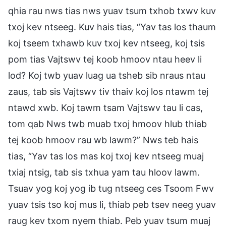
qhia rau nws tias nws yuav tsum txhob txwv kuv
txoj kev ntseeg. Kuv hais tias, “Yav tas los thaum
koj tseem txhawb kuv txoj kev ntseeg, koj tsis
pom tias Vajtswv tej koob hmoov ntau heev li
lod? Koj twb yuav luag ua tsheb sib nraus ntau
zaus, tab sis Vajtswv tiv thaiv koj los ntawm tej
ntawd xwb. Koj tawm tsam Vajtswv tau li cas,
tom qab Nws twb muab txoj hmoov hlub thiab
tej koob hmoov rau wb lawm?” Nws teb hais
tias, “Yav tas los mas koj txoj kev ntseeg muaj
txiaj ntsig, tab sis txhua yam tau hloov lawm.
Tsuav yog koj yog ib tug ntseeg ces Tsoom Fwv
yuav tsis tso koj mus li, thiab peb tsev neeg yuav
raug kev txom nyem thiab. Peb yuav tsum muaj