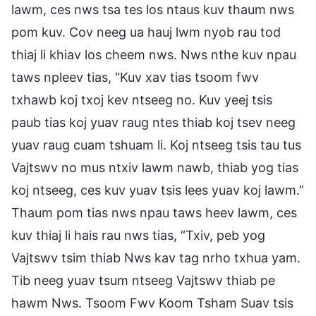
lawm, ces nws tsa tes los ntaus kuv thaum nws
pom kuv. Cov neeg ua hauj lwm nyob rau tod
thiaj li khiav los cheem nws. Nws nthe kuv npau
taws npleev tias, “Kuv xav tias tsoom fwv
txhawb koj txoj kev ntseeg no. Kuv yeej tsis
paub tias koj yuav raug ntes thiab koj tsev neeg
yuav raug cuam tshuam li. Koj ntseeg tsis tau tus
Vajtswv no mus ntxiv lawm nawb, thiab yog tias
koj ntseeg, ces kuv yuav tsis lees yuav koj lawm.”
Thaum pom tias nws npau taws heev lawm, ces
kuv thiaj li hais rau nws tias, “Txiv, peb yog
Vajtswv tsim thiab Nws kav tag nrho txhua yam.
Tib neeg yuav tsum ntseeg Vajtswv thiab pe
hawm Nws. Tsoom Fwv Koom Tsham Suav tsis