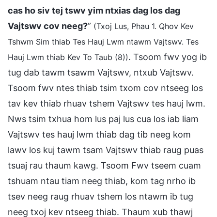
cas ho siv tej tswv yim ntxias dag los dag
Vajtswv cov neeg?
”
(Txoj Lus, Phau 1. Qhov Kev
Tshwm Sim thiab Tes Hauj Lwm ntawm Vajtswv. Tes
. Tsoom fwv yog ib
Hauj Lwm thiab Kev To Taub (8))
tug dab tawm tsawm Vajtswv, ntxub Vajtswv.
Tsoom fwv ntes thiab tsim txom cov ntseeg los
tav kev thiab rhuav tshem Vajtswv tes hauj lwm.
Nws tsim txhua hom lus paj lus cua los iab liam
Vajtswv tes hauj lwm thiab dag tib neeg kom
lawv los kuj tawm tsam Vajtswv thiab raug puas
tsuaj rau thaum kawg. Tsoom Fwv tseem cuam
tshuam ntau tiam neeg thiab, kom tag nrho ib
tsev neeg raug rhuav tshem los ntawm ib tug
neeg txoj kev ntseeg thiab. Thaum xub thawj