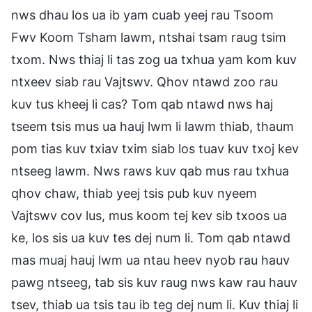
nws dhau los ua ib yam cuab yeej rau Tsoom
Fwv Koom Tsham lawm, ntshai tsam raug tsim
txom. Nws thiaj li tas zog ua txhua yam kom kuv
ntxeev siab rau Vajtswv. Qhov ntawd zoo rau
kuv tus kheej li cas? Tom qab ntawd nws haj
tseem tsis mus ua hauj lwm li lawm thiab, thaum
pom tias kuv txiav txim siab los tuav kuv txoj kev
ntseeg lawm. Nws raws kuv qab mus rau txhua
qhov chaw, thiab yeej tsis pub kuv nyeem
Vajtswv cov lus, mus koom tej kev sib txoos ua
ke, los sis ua kuv tes dej num li. Tom qab ntawd
mas muaj hauj lwm ua ntau heev nyob rau hauv
pawg ntseeg, tab sis kuv raug nws kaw rau hauv
tsev, thiab ua tsis tau ib teg dej num li. Kuv thiaj li