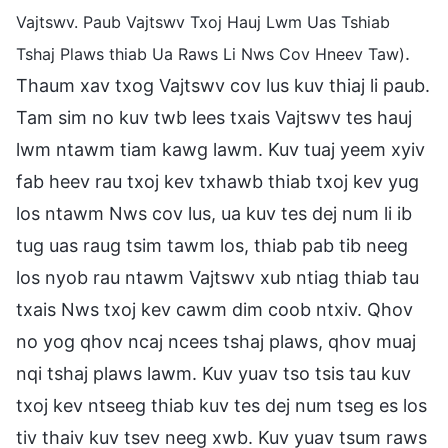
Vajtswv. Paub Vajtswv Txoj Hauj Lwm Uas Tshiab
.
Tshaj Plaws thiab Ua Raws Li Nws Cov Hneev Taw)
Thaum xav txog Vajtswv cov lus kuv thiaj li paub.
Tam sim no kuv twb lees txais Vajtswv tes hauj
lwm ntawm tiam kawg lawm. Kuv tuaj yeem xyiv
fab heev rau txoj kev txhawb thiab txoj kev yug
los ntawm Nws cov lus, ua kuv tes dej num li ib
tug uas raug tsim tawm los, thiab pab tib neeg
los nyob rau ntawm Vajtswv xub ntiag thiab tau
txais Nws txoj kev cawm dim coob ntxiv. Qhov
no yog qhov ncaj ncees tshaj plaws, qhov muaj
nqi tshaj plaws lawm. Kuv yuav tso tsis tau kuv
txoj kev ntseeg thiab kuv tes dej num tseg es los
tiv thaiv kuv tsev neeg xwb. Kuv yuav tsum raws