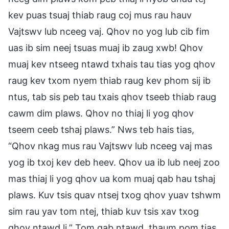
kev puas tsuaj thiab raug coj mus rau hauv
Vajtswv lub nceeg vaj. Qhov no yog lub cib fim
uas ib sim neej tsuas muaj ib zaug xwb! Qhov
muaj kev ntseeg ntawd txhais tau tias yog qhov
raug kev txom nyem thiab raug kev phom sij ib
ntus, tab sis peb tau txais qhov tseeb thiab raug
cawm dim plaws. Qhov no thiaj li yog qhov
tseem ceeb tshaj plaws.” Nws teb hais tias,
“Qhov nkag mus rau Vajtswv lub nceeg vaj mas
yog ib txoj kev deb heev. Qhov ua ib lub neej zoo
mas thiaj li yog qhov ua kom muaj qab hau tshaj
plaws. Kuv tsis quav ntsej txog qhov yuav tshwm
sim rau yav tom ntej, thiab kuv tsis xav txog
qhov ntawd li.” Tom qab ntawd, thaum pom tias