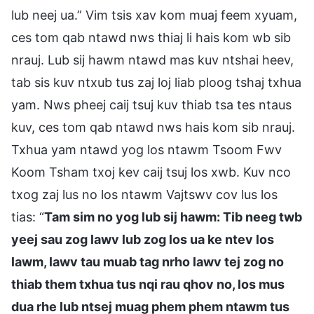
lub neej ua.” Vim tsis xav kom muaj feem xyuam,
ces tom qab ntawd nws thiaj li hais kom wb sib
nrauj. Lub sij hawm ntawd mas kuv ntshai heev,
tab sis kuv ntxub tus zaj loj liab ploog tshaj txhua
yam. Nws pheej caij tsuj kuv thiab tsa tes ntaus
kuv, ces tom qab ntawd nws hais kom sib nrauj.
Txhua yam ntawd yog los ntawm Tsoom Fwv
Koom Tsham txoj kev caij tsuj los xwb. Kuv nco
txog zaj lus no los ntawm Vajtswv cov lus los
tias: “
Tam sim no yog lub sij hawm: Tib neeg twb
yeej sau zog lawv lub zog los ua ke ntev los
lawm, lawv tau muab tag nrho lawv tej zog no
thiab them txhua tus nqi rau qhov no, los mus
dua rhe lub ntsej muag phem phem ntawm tus