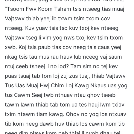
“Tsoom Fwv Koom Tsham tsis ntseeg tias muaj
Vajtswv thiab yeej ib txwm tsim txom cov
ntseeg. Kuv yuav tsis tso kuv txoj kev ntseeg
Vajtswv tseg li vim yog nws txoj kev tsim txom
xwb. Koj tsis paub tias cov neeg tais caus yeej
nkag tsis tau mus rau hauv lub nceeg vaj saum
ntuj ceeb tsheej li no lod? Tam sim no tej kev
puas tsuaj tab tom loj zuj zus tuaj, thiab Vajtswv
Tus Uas Muaj Hwj Chim Loj Kawg Nkaus uas yog
tus Cawm Seej twb nthuav ntau qhov tseeb
tawm lawm thiab tab tom ua tes hauj lwm txiav
txim ntawm tiam kawg. Qhov no yog los ntxuav
tib kom neeg dawb huv thiab los cawm kom tib
neeg dim plaws kom peb thiaj li nyob dhau tej