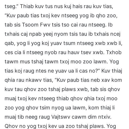
tseg.” Thiab kuv tus nus kuj hais rau kuv tias,
“Kuv paub tias txoj kev ntseeg yog ib qho zoo,
tab sis Tsoom Fwv tsis tso cai rau ntseeg. Ib
txhais caj npab yeej nyom tsis tau ib txhais ncej
qab, yog li yog koj yuav tsum ntseeg xwb xwb li,
ces cia li ntseeg nyob rau hauv tsev xwb. Txhob
tawm mus tshaj tawm txoj moo zoo lawm. Yog
tias koj raug ntes ne yuav ua li cas no?” Kuv thiaj
qhia rau nkawv tias, “Kuv paub tias neb xav kom
kuv tau qhov zoo tshaj plaws xwb, tab sis qhov
muaj txoj kev ntseeg thiab qhov qhia txoj moo
zoo yog qhov tsim nyog ua lawm, kom thiaj li
muaj tib neeg raug Vajtswv cawm dim ntxiv.
Qhov no yog txoj kev ua zoo tshaj plaws. Yog