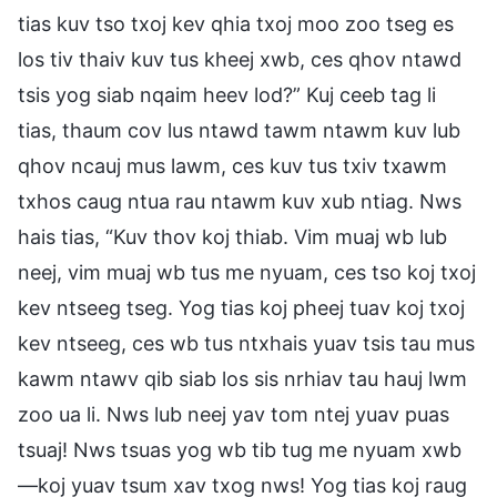
tias kuv tso txoj kev qhia txoj moo zoo tseg es
los tiv thaiv kuv tus kheej xwb, ces qhov ntawd
tsis yog siab nqaim heev lod?” Kuj ceeb tag li
tias, thaum cov lus ntawd tawm ntawm kuv lub
qhov ncauj mus lawm, ces kuv tus txiv txawm
txhos caug ntua rau ntawm kuv xub ntiag. Nws
hais tias, “Kuv thov koj thiab. Vim muaj wb lub
neej, vim muaj wb tus me nyuam, ces tso koj txoj
kev ntseeg tseg. Yog tias koj pheej tuav koj txoj
kev ntseeg, ces wb tus ntxhais yuav tsis tau mus
kawm ntawv qib siab los sis nrhiav tau hauj lwm
zoo ua li. Nws lub neej yav tom ntej yuav puas
tsuaj! Nws tsuas yog wb tib tug me nyuam xwb
—koj yuav tsum xav txog nws! Yog tias koj raug