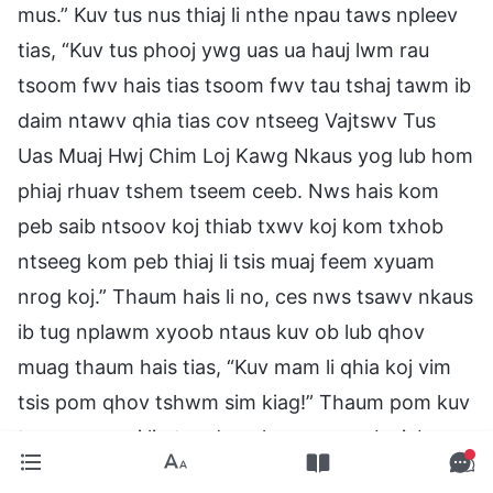
mus.” Kuv tus nus thiaj li nthe npau taws npleev
tias, “Kuv tus phooj ywg uas ua hauj lwm rau
tsoom fwv hais tias tsoom fwv tau tshaj tawm ib
daim ntawv qhia tias cov ntseeg Vajtswv Tus
Uas Muaj Hwj Chim Loj Kawg Nkaus yog lub hom
phiaj rhuav tshem tseem ceeb. Nws hais kom
peb saib ntsoov koj thiab txwv koj kom txhob
ntseeg kom peb thiaj li tsis muaj feem xyuam
nrog koj.” Thaum hais li no, ces nws tsawv nkaus
ib tug nplawm xyoob ntaus kuv ob lub qhov
muag thaum hais tias, “Kuv mam li qhia koj vim
tsis pom qhov tshwm sim kiag!” Thaum pom kuv
tsev neeg coj li ntawd rau kuv mas mob siab
heev. Kuv thiaj li siv tag nrho kuv lub zog los nriaj