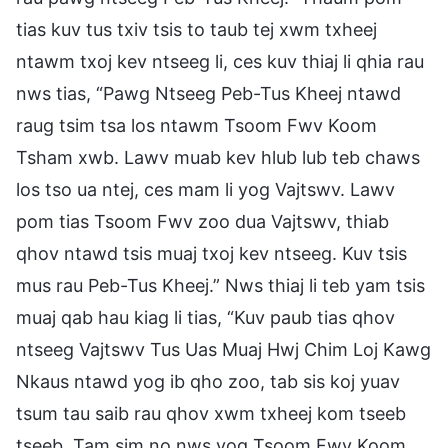
tias kuv tus txiv tsis to taub tej xwm txheej
ntawm txoj kev ntseeg li, ces kuv thiaj li qhia rau
nws tias, “Pawg Ntseeg Peb-Tus Kheej ntawd
raug tsim tsa los ntawm Tsoom Fwv Koom
Tsham xwb. Lawv muab kev hlub lub teb chaws
los tso ua ntej, ces mam li yog Vajtswv. Lawv
pom tias Tsoom Fwv zoo dua Vajtswv, thiab
qhov ntawd tsis muaj txoj kev ntseeg. Kuv tsis
mus rau Peb-Tus Kheej.” Nws thiaj li teb yam tsis
muaj qab hau kiag li tias, “Kuv paub tias qhov
ntseeg Vajtswv Tus Uas Muaj Hwj Chim Loj Kawg
Nkaus ntawd yog ib qho zoo, tab sis koj yuav
tsum tau saib rau qhov xwm txheej kom tseeb
tseeb. Tam sim no nws yog Tsoom Fwv Koom