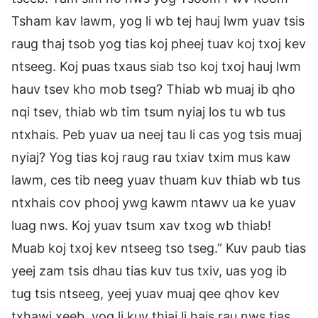
Tsham kav lawm, yog li wb tej hauj lwm yuav tsis
raug thaj tsob yog tias koj pheej tuav koj txoj kev
ntseeg. Koj puas txaus siab tso koj txoj hauj lwm
hauv tsev kho mob tseg? Thiab wb muaj ib qho
nqi tsev, thiab wb tim tsum nyiaj los tu wb tus
ntxhais. Peb yuav ua neej tau li cas yog tsis muaj
nyiaj? Yog tias koj raug rau txiav txim mus kaw
lawm, ces tib neeg yuav thuam kuv thiab wb tus
ntxhais cov phooj ywg kawm ntawv ua ke yuav
luag nws. Koj yuav tsum xav txog wb thiab!
Muab koj txoj kev ntseeg tso tseg.” Kuv paub tias
yeej zam tsis dhau tias kuv tus txiv, uas yog ib
tug tsis ntseeg, yeej yuav muaj qee qhov kev
txhawj xeeb, yog li kuv thiaj li hais rau nws tias,