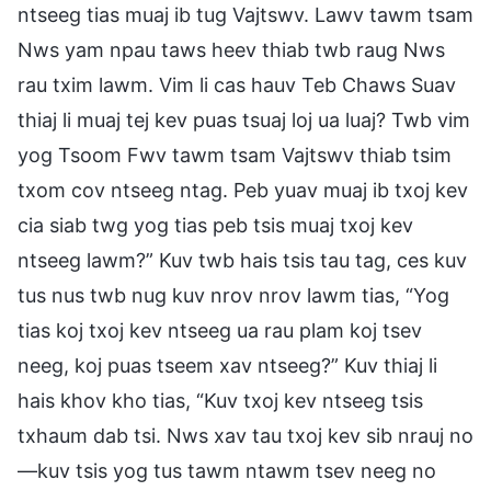
ntseeg tias muaj ib tug Vajtswv. Lawv tawm tsam
Nws yam npau taws heev thiab twb raug Nws
rau txim lawm. Vim li cas hauv Teb Chaws Suav
thiaj li muaj tej kev puas tsuaj loj ua luaj? Twb vim
yog Tsoom Fwv tawm tsam Vajtswv thiab tsim
txom cov ntseeg ntag. Peb yuav muaj ib txoj kev
cia siab twg yog tias peb tsis muaj txoj kev
ntseeg lawm?” Kuv twb hais tsis tau tag, ces kuv
tus nus twb nug kuv nrov nrov lawm tias, “Yog
tias koj txoj kev ntseeg ua rau plam koj tsev
neeg, koj puas tseem xav ntseeg?” Kuv thiaj li
hais khov kho tias, “Kuv txoj kev ntseeg tsis
txhaum dab tsi. Nws xav tau txoj kev sib nrauj no
—kuv tsis yog tus tawm ntawm tsev neeg no