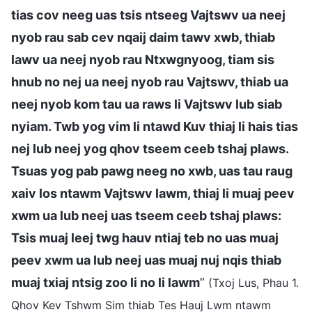
tias cov neeg uas tsis ntseeg Vajtswv ua neej
nyob rau sab cev nqaij daim tawv xwb, thiab
lawv ua neej nyob rau Ntxwgnyoog, tiam sis
hnub no nej ua neej nyob rau Vajtswv, thiab ua
neej nyob kom tau ua raws li Vajtswv lub siab
nyiam. Twb yog vim li ntawd Kuv thiaj li hais tias
nej lub neej yog qhov tseem ceeb tshaj plaws.
Tsuas yog pab pawg neeg no xwb, uas tau raug
xaiv los ntawm Vajtswv lawm, thiaj li muaj peev
xwm ua lub neej uas tseem ceeb tshaj plaws:
Tsis muaj leej twg hauv ntiaj teb no uas muaj
peev xwm ua lub neej uas muaj nuj nqis thiab
muaj txiaj ntsig zoo li no li lawm
”
(Txoj Lus, Phau 1.
Qhov Kev Tshwm Sim thiab Tes Hauj Lwm ntawm