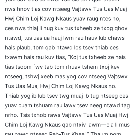
nws hnov tias cov ntseeg Vajtswv Tus Uas Muaj
Hwj Chim Loj Kawg Nkaus yuav raug ntes no,
ces nws thiaj li nug kuv tus txheeb ze txog qhov
ntawd, tus uas ua hauj lwm rau hauv lub chaws
hais plaub, tom qab ntawd los tsev thiab ces
txawm hais rau kuv tias, “Koj tus txheeb ze hais
tias tsoom fwv tab tom rhuav tshem txoj kev
ntseeg, tshwj xeeb mas yog cov ntseeg Vajtswv
Tus Uas Muaj Hwj Chim Loj Kawg Nkaus no.
Thiab yog ib lub tsev twg muaj ib tug ntseeg ces
yuav cuam tshuam rau lawv tsev neeg ntawd tag
nrho. Tsis txhob raws Vajtswv Tus Uas Muaj Hwj
Chim Loj Kawg Nkaus qab ntxiv lawm—cia li mus
rau pawg ntseeg Peb-Tus Kheej.” Thaum pom