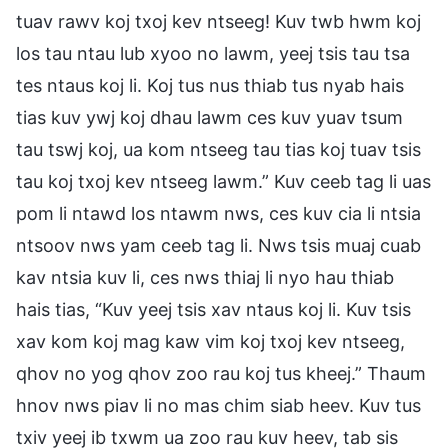
tuav rawv koj txoj kev ntseeg! Kuv twb hwm koj
los tau ntau lub xyoo no lawm, yeej tsis tau tsa
tes ntaus koj li. Koj tus nus thiab tus nyab hais
tias kuv ywj koj dhau lawm ces kuv yuav tsum
tau tswj koj, ua kom ntseeg tau tias koj tuav tsis
tau koj txoj kev ntseeg lawm.” Kuv ceeb tag li uas
pom li ntawd los ntawm nws, ces kuv cia li ntsia
ntsoov nws yam ceeb tag li. Nws tsis muaj cuab
kav ntsia kuv li, ces nws thiaj li nyo hau thiab
hais tias, “Kuv yeej tsis xav ntaus koj li. Kuv tsis
xav kom koj mag kaw vim koj txoj kev ntseeg,
qhov no yog qhov zoo rau koj tus kheej.” Thaum
hnov nws piav li no mas chim siab heev. Kuv tus
txiv yeej ib txwm ua zoo rau kuv heev, tab sis