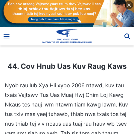
44. Cov Hnub Uas Kuv Raug Kaws
44. Cov Hnub Uas Kuv Raug Kaws
Nyob rau lub Xya Hli xyoo 2006 ntawd, kuv tau
txais Vajtswv Tus Uas Muaj Hwj Chim Loj Kawg
Nkaus tes hauj lwm ntawm tiam kawg lawm. Kuv
tus txiv mas yeej txhawb, thiab nws txais tos tej
nus thiab tej viv ncaus uas tuaj rau hauv wb tsev
yam sov siab so xwb. Tab sis tom qab thaum