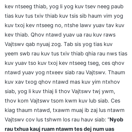
kev ntseeg thiab, yog li yog kuv tsev neeg paub
tias kuv tus txiv thiab kuv tsis sib haum vim yog
kuv txoj kev ntseeg no, ntshe lawv yuav tav kuv
kev thiab. Qhov ntawd yuav ua rau kuv raws
Vajtswv qab nyuaj zog. Tab sis yog tias kuv
yeem swb rau kuv tus txiv thiab qhia rau nws tias
kuv yuav tso kuv txoj kev ntseeg tseg, ces qhov
ntawd yuav yog ntxeev siab rau Vajtswv. Thaum
kuv xav txog qhov ntawd mas kuv yim ntxhov
siab, yog li kuv thiaj li thov Vajtswv twj ywm,
thov kom Vajtswv tsom kwm kuv lub siab. Ces
kiag thaum ntawd, txawm muaj ib zaj lus ntawm
Vajtswv cov lus tshwm los rau hauv siab: “
Nyob
rau txhua kauj ruam ntawm tes dej num uas