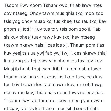
Tsoom Fwv Koom Tsham xwb, thiab lawv ntes
cov ntseeg. Qhov tawm mus qhia txoj moo zoo
tsis yog qhov muab koj tus kheej tso rau txoj kev
phom sij lod?” Kuv tus txiv tsis pom zoo li. Tab
sis kuv pheej tuav rawv kuv txoj kev ntseeg
txawm nkawv hais li cas los xij. Thaum pom tias
kuv yeej tsis ua ywj fab ywj fwj li, ces nkawv thiaj
li tas zog siv tej tswv yim phem los tav kuv kev.
Muaj ib hnub thaj tsam li ib hlis tom qab ntawd
thaum kuv mus sib txoos los txog tsev, ces kuv
tus txiv txawm los rau ntawm kuv, rho ob tawg
ncuav rau kuv, thiab hais npau taws npleev tias,
“Tsoom fwv tab tom ntes cov ntseeg yam vwm
ntsuav, tab sis koj tseem mus sib txoos thiab,