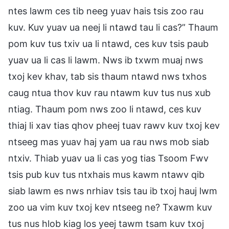
ntes lawm ces tib neeg yuav hais tsis zoo rau
kuv. Kuv yuav ua neej li ntawd tau li cas?” Thaum
pom kuv tus txiv ua li ntawd, ces kuv tsis paub
yuav ua li cas li lawm. Nws ib txwm muaj nws
txoj kev khav, tab sis thaum ntawd nws txhos
caug ntua thov kuv rau ntawm kuv tus nus xub
ntiag. Thaum pom nws zoo li ntawd, ces kuv
thiaj li xav tias qhov pheej tuav rawv kuv txoj kev
ntseeg mas yuav haj yam ua rau nws mob siab
ntxiv. Thiab yuav ua li cas yog tias Tsoom Fwv
tsis pub kuv tus ntxhais mus kawm ntawv qib
siab lawm es nws nrhiav tsis tau ib txoj hauj lwm
zoo ua vim kuv txoj kev ntseeg ne? Txawm kuv
tus nus hlob kiag los yeej tawm tsam kuv txoj