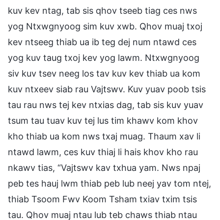
kuv kev ntag, tab sis qhov tseeb tiag ces nws
yog Ntxwgnyoog sim kuv xwb. Qhov muaj txoj
kev ntseeg thiab ua ib teg dej num ntawd ces
yog kuv taug txoj kev yog lawm. Ntxwgnyoog
siv kuv tsev neeg los tav kuv kev thiab ua kom
kuv ntxeev siab rau Vajtswv. Kuv yuav poob tsis
tau rau nws tej kev ntxias dag, tab sis kuv yuav
tsum tau tuav kuv tej lus tim khawv kom khov
kho thiab ua kom nws txaj muag. Thaum xav li
ntawd lawm, ces kuv thiaj li hais khov kho rau
nkawv tias, “Vajtswv kav txhua yam. Nws npaj
peb tes hauj lwm thiab peb lub neej yav tom ntej,
thiab Tsoom Fwv Koom Tsham txiav txim tsis
tau. Qhov muaj ntau lub teb chaws thiab ntau