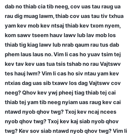
dab no thiab cia tib neeg, cov uas tau raug ua
rau dig muag lawm, thiab cov uas tau tiv txhua
yam kev mob kev ntsaj thiab kev txom nyem,
kom sawv tseem hauv lawv lub lav mob los
thiab tig kiag lawv lub nrab qaum rau tus dab
phem laus laus no. Vim li cas ho yuav tsim tej
kev tav kev uas tua tsis tshab no rau Vajtswv
tes hauj lwm? Vim li cas ho siv ntau yam kev
ntxias dag uas sib txawv los dag Vajtswv cov
neeg? Qhov kev ywj pheej tiag thiab tej cai
thiab tej yam tib neeg nyiam uas raug kev cai
ntawd nyob qhov twg? Txoj kev ncaj ncees
nyob qhov twg? Txoj kev kaj siab nyob qhov
twg? Kev sov siab ntawd nyob qhov twg? Vim li