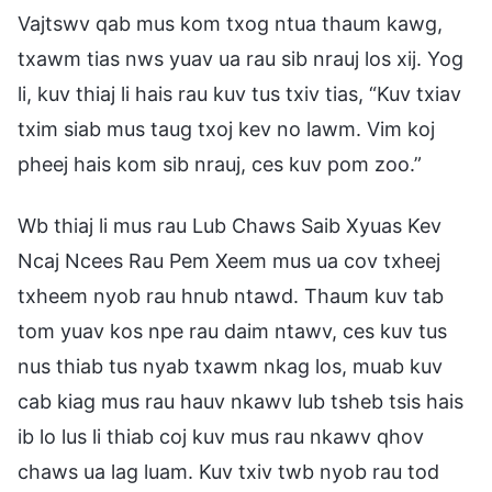
Vajtswv qab mus kom txog ntua thaum kawg,
txawm tias nws yuav ua rau sib nrauj los xij. Yog
li, kuv thiaj li hais rau kuv tus txiv tias, “Kuv txiav
txim siab mus taug txoj kev no lawm. Vim koj
pheej hais kom sib nrauj, ces kuv pom zoo.”
Wb thiaj li mus rau Lub Chaws Saib Xyuas Kev
Ncaj Ncees Rau Pem Xeem mus ua cov txheej
txheem nyob rau hnub ntawd. Thaum kuv tab
tom yuav kos npe rau daim ntawv, ces kuv tus
nus thiab tus nyab txawm nkag los, muab kuv
cab kiag mus rau hauv nkawv lub tsheb tsis hais
ib lo lus li thiab coj kuv mus rau nkawv qhov
chaws ua lag luam. Kuv txiv twb nyob rau tod