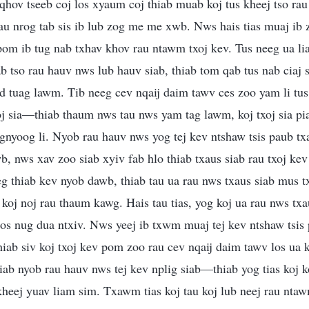
hov tseeb coj los xyaum coj thiab muab koj tus kheej tso rau 
u nrog tab sis ib lub zog me me xwb. Nws hais tias muaj ib 
 pom ib tug nab txhav khov rau ntawm txoj kev. Tus neeg ua l
 tso rau hauv nws lub hauv siab, thiab tom qab tus nab ciaj s
wd tuag lawm. Tib neeg cev nqaij daim tawv ces zoo yam li tu
oj sia—thiab thaum nws tau nws yam tag lawm, koj txoj sia p
nyoog li. Nyob rau hauv nws yog tej kev ntshaw tsis paub tx
, nws xav zoo siab xyiv fab hlo thiab txaus siab rau txoj kev 
eg thiab kev nyob dawb, thiab tau ua rau nws txaus siab mus t
oj noj rau thaum kawg. Hais tau tias, yog koj ua rau nws tx
s nug dua ntxiv. Nws yeej ib txwm muaj tej kev ntshaw tsis p
thiab siv koj txoj kev pom zoo rau cev nqaij daim tawv los ua
ab nyob rau hauv nws tej kev nplig siab—thiab yog tias koj ko
heej yuav liam sim. Txawm tias koj tau koj lub neej rau nta