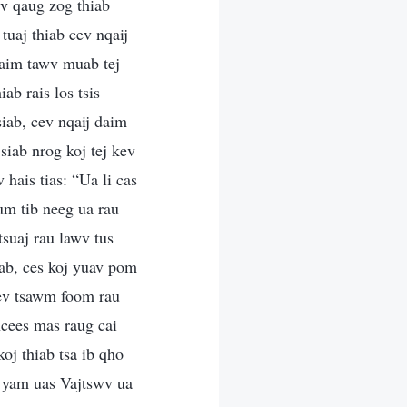
ev qaug zog thiab
tuaj thiab cev nqaij
daim tawv muab tej
ab rais los tsis
iab, cev nqaij daim
siab nrog koj tej kev
hais tias: “Ua li cas
um tib neeg ua rau
tsuaj rau lawv tus
iab, ces koj yuav pom
kev tsawm foom rau
ncees mas raug cai
oj thiab tsa ib qho
s yam uas Vajtswv ua