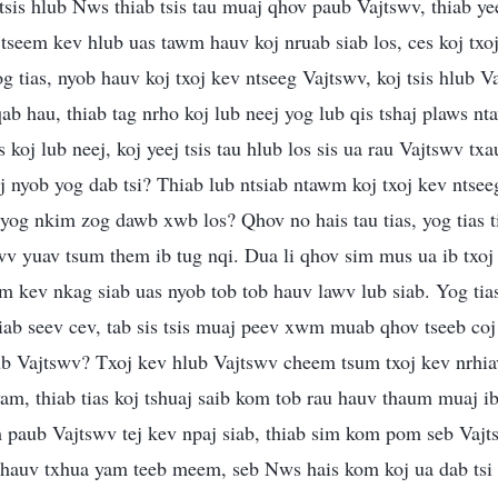
tsis hlub Nws thiab tsis tau muaj qhov paub Vajtswv, thiab yee
 tseem kev hlub uas tawm hauv koj nruab siab los, ces koj txo
g tias, nyob hauv koj txoj kev ntseeg Vajtswv, koj tsis hlub V
qab hau, thiab tag nrho koj lub neej yog lub qis tshaj plaws n
 koj lub neej, koj yeej tsis tau hlub los sis ua rau Vajtswv txa
ej nyob yog dab tsi? Thiab lub ntsiab ntawm koj txoj kev ntse
 yog nkim zog dawb xwb los? Qhov no hais tau tias, yog tias t
wv yuav tsum them ib tug nqi. Dua li qhov sim mus ua ib txoj
em kev nkag siab uas nyob tob tob hauv lawv lub siab. Yog tia
iab seev cev, tab sis tsis muaj peev xwm muab qhov tseeb coj
lub Vajtswv? Txoj kev hlub Vajtswv cheem tsum txoj kev nrhia
yam, thiab tias koj tshuaj saib kom tob rau hauv thaum muaj 
 paub Vajtswv tej kev npaj siab, thiab sim kom pom seb Vajts
 hauv txhua yam teeb meem, seb Nws hais kom koj ua dab tsi 