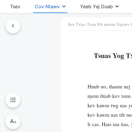
Tsev
Cov Ntawv
Yeeb Yaj Duab
Kev Txiav Txim Pib ntawm Vajtswv 
Ntawv No
Tsuas Yog T
Hnub no, thaum nej n
nyem thiab kev tsim 
kev kawm twg uas yua
kev kawm uas tib ne
li cas. Hais tau tias