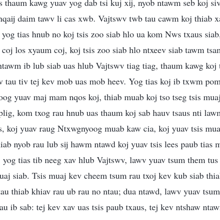
os thaum kawg yuav yog dab tsi kuj xij, nyob ntawm seb koj siv
qaij daim tawv li cas xwb. Vajtswv twb tau cawm koj thiab xa
 yog tias hnub no koj tsis zoo siab hlo ua kom Nws txaus siab,
coj los xyaum coj, koj tsis zoo siab hlo ntxeev siab tawm tsa
ntawm ib lub siab uas hlub Vajtswv tiag tiag, thaum kawg koj 
av tau tiv tej kev mob uas mob heev. Yog tias koj ib txwm pom
g yuav maj mam nqos koj, thiab muab koj tso tseg tsis muaj 
plig, kom txog rau hnub uas thaum koj sab hauv tsaus nti l
s, koj yuav raug Ntxwgnyoog muab kaw cia, koj yuav tsis mu
hiab nyob rau lub sij hawm ntawd koj yuav tsis lees paub tias 
, yog tias tib neeg xav hlub Vajtswv, lawv yuav tsum them tus
uaj siab. Tsis muaj kev cheem tsum rau txoj kev kub siab thia
au thiab khiav rau ub rau no ntau; dua ntawd, lawv yuav ts
au ib sab: tej kev xav uas tsis paub txaus, tej kev ntshaw ntaw