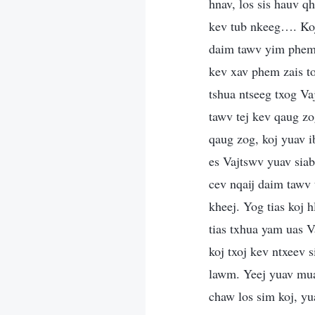
hnav, los sis hauv qh
kev tub nkeeg…. Koj 
daim tawv yim phem 
kev xav phem zais to
tshua ntseeg txog Va
tawv tej kev qaug zog
qaug zog, koj yuav i
es Vajtswv yuav siab
cev nqaij daim tawv 
kheej. Yog tias koj 
tias txhua yam uas V
koj txoj kev ntxeev 
lawm. Yeej yuav muaj
chaw los sim koj, y