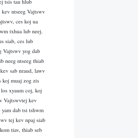
j tsis tau hlub
j kev ntseeg Vajtswv
ajtswv, ces koj ua
tawm txhua lub neej.
us siab, ces lub
eg Vajtswv yog dab
ib neeg ntseeg thiab
 kev sab nraud, lawv
s koj muaj zog zis
 los xyaum coj, koj
v Vajtswvtej kev
ib yam dab tsi tshwm
wv tej kev npaj siab
kom tiav, thiab seb