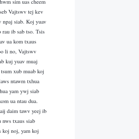
 tshwm sim uas cheem
seb Vajtswv tej kev
v npaj siab. Koj yuav
 rau ib sab tso. Tsis
iav ua kom txaus
oo li no, Vajtswv
iab kuj yuav muaj
v tsum xub muab koj
 plaws ntawm txhua
xhua yam ywj siab
 kom ua ntau dua.
ij daim tawv yeej ib
u nws txaus siab
 koj noj, yam koj