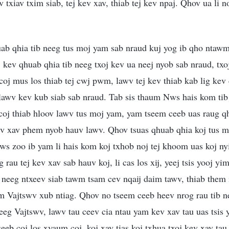
v txiav txim siab, tej kev xav, thiab tej kev npaj. Qhov ua li 
uab qhia tib neeg tus moj yam sab nraud kuj yog ib qho ntaw
j kev qhuab qhia tib neeg txoj kev ua neej nyob sab nraud, txoj
 coj mus los thiab tej cwj pwm, lawv tej kev thiab kab lig kev 
 lawv kev kub siab sab nraud. Tab sis thaum Nws hais kom ti
coj thiab hloov lawv tus moj yam, yam tseem ceeb uas raug q
kev xav phem nyob hauv lawv. Qhov tsuas qhuab qhia koj tus 
nws zoo ib yam li hais kom koj txhob noj tej khoom uas koj n
rau tej kev xav sab hauv koj, li cas los xij, yeej tsis yooj y
eeg ntxeev siab tawm tsam cev nqaij daim tawv, thiab them i
 Vajtswv xub ntiag. Qhov no tseem ceeb heev nrog rau tib ne
eeg Vajtswv, lawv tau ceev cia ntau yam kev xav tau uas tsi
eeb coj los xyaum coj, koj xav tias koj txhua txoj kev xav tau 