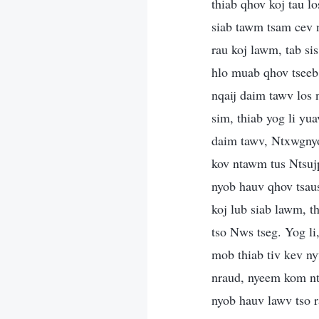
thiab qhov koj tau l
siab tawm tsam cev n
rau koj lawm, tab sis
hlo muab qhov tseeb 
nqaij daim tawv los 
sim, thiab yog li yu
daim tawv, Ntxwgnyoo
kov ntawm tus Ntsuj
nyob hauv qhov tsau
koj lub siab lawm, t
tso Nws tseg. Yog li
mob thiab tiv kev ny
nraud, nyeem kom nt
nyob hauv lawv tso r