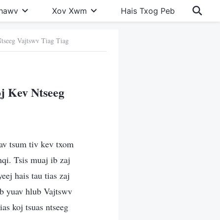
Khawv
Xov Xwm
Hais Txog Peb
tseeg Vajtswv Tiag Tiag
j Kev Ntseeg
uav tsum tiv kev txom
qi. Tsis muaj ib zaj
ej hais tau tias zaj
eb yuav hlub Vajtswv
ias koj tsuas ntseeg