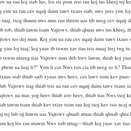
ov ua rau koj siab luv, los sis pom zoo rau koj tus kheej tej k
yim ua rau cev nqaij daim tawv txaus siab, nws yees yim loj 
tuaj, txog thaum nws mus rau theem uas tib neeg cev nqaij 
b tob, thiab tawm tsam Vajtswv, thiab qhuas nws tus kheej, thi
jtswv tes dej num. Koj yim ua rau cev nqaij daim tawv txaus s
 yim loj tuaj; koj yuav ib txwm xav tias tsis muaj leej twg tu 
b txwm ntseeg tias Vajtswv mus deb hwv lawm, thiab koj yuav 
 phem ua luaj li?” Vim li cas Nws tsis cia tib neeg so li? Tha
txaus siab thiab saib xyuas nws heev, ces lawv tsim kev puas 
hlub Vajtswv tiag thiab tsis ua rau cev nqaij daim tawv txaus s
ajtswv ua mas yog heev thiab zoo heev, thiab tias Nws txoj 
siab tawm tsam thiab kev txiav txim rau koj txoj kev tsis ncaj 
 tej lub sij hawm uas Vajtswv qhuab ntuas thiab qhuab qhia k
uam koj los rau ntawm Nws xub ntiag—thiab koj yuav xav tia