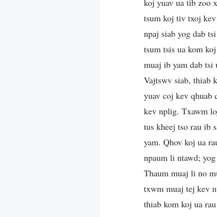
koj yuav ua tib zoo 
tsum koj tiv txoj ke
npaj siab yog dab ts
tsum tsis ua kom koj 
muaj ib yam dab tsi
Vajtswv siab, thiab 
yuav coj kev qhuab q
kev nplig. Txawm lo
tus kheej tso rau ib
yam. Qhov koj ua ra
npaum li ntawd; yog
Thaum muaj li no mu
txwm muaj tej kev nt
thiab kom koj ua rau