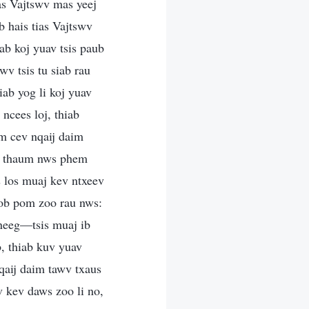
ias Vajtswv mas yeej
b hais tias Vajtswv
ab koj yuav tsis paub
v tsis tu siab rau
hiab yog li koj yuav
 ncees loj, thiab
m cev nqaij daim
ua thaum nws phem
s los muaj kev ntxeev
hob pom zoo rau nws:
 neeg—tsis muaj ib
, thiab kuv yuav
qaij daim tawv txaus
 kev daws zoo li no,