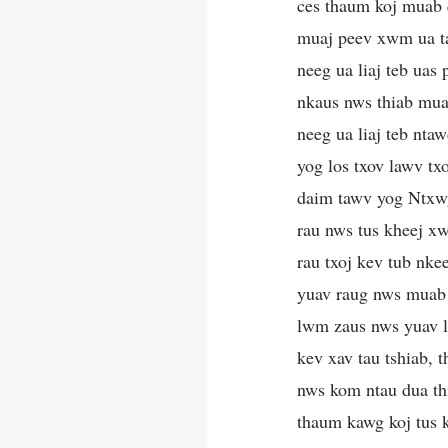
ces thaum koj muab q
muaj peev xwm ua ta
neeg ua liaj teb uas
nkaus nws thiab muab
neeg ua liaj teb nta
yog los txov lawv tx
daim tawv yog Ntxwg
rau nws tus kheej xwb
rau txoj kev tub nke
yuav raug nws muab k
lwm zaus nws yuav lo
kev xav tau tshiab, 
nws kom ntau dua thi
thaum kawg koj tus k