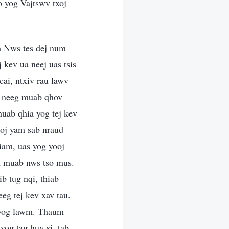
no yog Vajtswv txoj
m Nws tes dej num
 kev ua neej uas tsis
cai, ntxiv rau lawv
b neeg muab qhov
huab qhia yog tej kev
moj yam sab nraud
yiam, uas yog yooj
im muab nws tso mus.
b tug nqi, thiab
eg tej kev xav tau.
s yog lawm. Thaum
yog tag huv si, tab