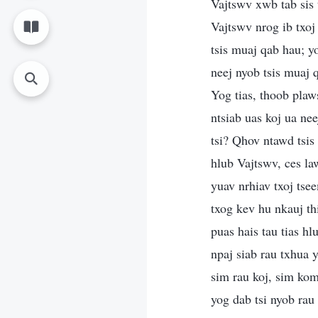
Vajtswv xwb tab sis 
Vajtswv nrog ib txoj
tsis muaj qab hau; yo
neej nyob tsis muaj 
Yog tias, thoob plaws
ntsiab uas koj ua ne
tsi? Qhov ntawd tsis
hlub Vajtswv, ces la
yuav nrhiav txoj tse
txog kev hu nkauj th
puas hais tau tias h
npaj siab rau txhua 
sim rau koj, sim kom
yog dab tsi nyob rau