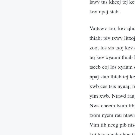
lawv tus kheej tej ke
kev npaj siab.
Vajtswv txoj kev qh
thiab; piv txwv litxo
zoo, los sis txoj kev
tej kev xyaum thiab
tseeb coj los xyaum 
npaj siab thiab tej 
xwb ces tsis nyuaj; 
yim xwb. Ntawd raug 
Nws cheem tsum tib n
txom nyem rau ntawm
Vim tib neeg pib nts
koj tsis muab qhov ts