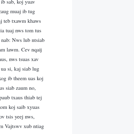
ib sab, koj yuav
zaug muaj ib tug
iaj teb txawm khaws
ia tuaj nws tom tus
s nab: Nws lub ntsiab
iam lawm. Cev nqaij
aus, nws tsuas xav
ua si, kaj siab lug
xog ib theem uas koj
aus siab zaum no,
aub txaus thiab tej
 kom koj saib xyuas
v tsis yeej nws,
wm Vajtswv xub ntiag