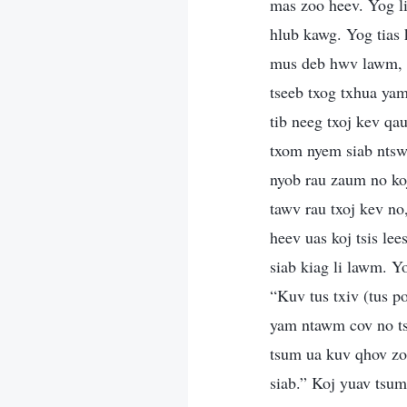
mas zoo heev. Yog li 
hlub kawg. Yog tias 
mus deb hwv lawm, ce
tseeb txog txhua yam
tib neeg txoj kev qau
txom nyem siab ntsws 
nyob rau zaum no ko
tawv rau txoj kev n
heev uas koj tsis le
siab kiag li lawm. Y
“Kuv tus txiv (tus p
yam ntawm cov no ts
tsum ua kuv qhov zo
siab.” Koj yuav tsu