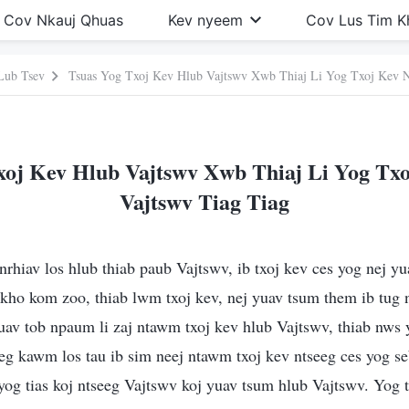
Cov Nkauj Qhuas
Kev nyeem
Cov Lus Tim 
Lub Tsev
Tsuas Yog Txoj Kev Hlub Vajtswv Xwb Thiaj Li Yog Txoj Kev N
xoj Kev Hlub Vajtswv Xwb Thiaj Li Yog Txo
Vajtswv Tiag Tiag
rhiav los hlub thiab paub Vajtswv, ib txoj kev ces yog nej y
kho kom zoo, thiab lwm txoj kev, nej yuav tsum them ib tug n
v tob npaum li zaj ntawm txoj kev hlub Vajtswv, thiab nws ye
eg kawm los tau ib sim neej ntawm txoj kev ntseeg ces yog s
, yog tias koj ntseeg Vajtswv koj yuav tsum hlub Vajtswv. Yog t