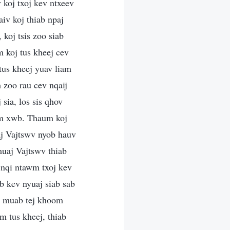
 koj txoj kev ntxeev
iv koj thiab npaj
 koj tsis zoo siab
m koj tus kheej cev
tus kheej yuav liam
 zoo rau cev nqaij
sia, los sis qhov
awm xwb. Thaum koj
aj Vajtswv nyob hauv
muaj Vajtswv thiab
 nqi ntawm txoj kev
b kev nyuaj siab sab
um muab tej khoom
m tus kheej, thiab