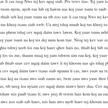
xav li cas txog Nws tej kev npaj siab. Piv txwv tias: Tej yam
v txom nyem, nyob rau lub sij hawm uas koj yuav tsum to taub 
i thiab seb koj yuav tsum ua tib zoo xav li cas txog Nws tej ke
tus kheej txaus siab xwb: Ua ntej tshaj muab koj tus kheej tso
 uas phem tshaj cev nqaij daim tawv lawm. Koj yuav tsum nrh
koj yuav tsum ua koj tes dej num kom tiav. Nrog tej kev xav z
hia tshwj xeeb los rau koj hauv qhov hais no, thiab koj lub s
j los sis me, thaum muaj tej yam tshwm sim rau koj, koj yua
 sab thiab suav cev nqaij daim tawv li tej khoom uas qis tshaj
u cev nqaij daim tawv txaus siab npaum li cas, nws yuav ua t
 tias koj ua txaus nws siab zaum no, lwm zaus nws yuav thov
s, tib neeg los nyiam cev nqaij daim ntawv heev dua. Cev nqa
shaw tsis paub txaus li; nws yeej ib txwm hais kom koj ua ra
 nws zoo siab sab hauv, tsis hais nws nyob hauv tej khoom uas