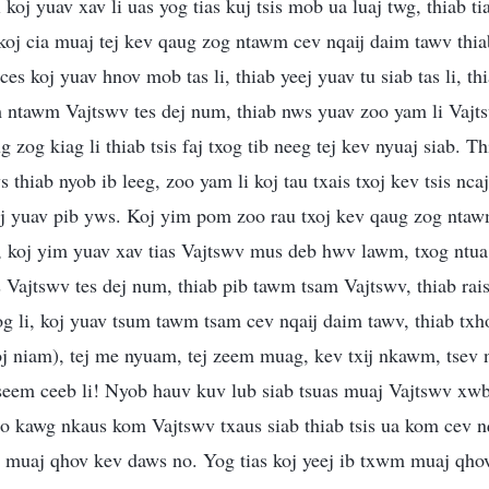
koj yuav xav li uas yog tias kuj tsis mob ua luaj twg, thiab t
koj cia muaj tej kev qaug zog ntawm cev nqaij daim tawv thia
s koj yuav hnov mob tas li, thiab yeej yuav tu siab tas li, thi
 ntawm Vajtswv tes dej num, thiab nws yuav zoo yam li Vajtsw
g zog kiag li thiab tsis faj txog tib neeg tej kev nyuaj siab. T
thiab nyob ib leeg, zoo yam li koj tau txais txoj kev tsis ncaj
j yuav pib yws. Koj yim pom zoo rau txoj kev qaug zog ntaw
o, koj yim yuav xav tias Vajtswv mus deb hwv lawm, txog nt
es Vajtswv tes dej num, thiab pib tawm tsam Vajtswv, thiab rai
og li, koj yuav tsum tawm tsam cev nqaij daim tawv, thiab tx
oj niam), tej me nyuam, tej zeem muag, kev txij nkawm, tsev
eem ceeb li! Nyob hauv kuv lub siab tsuas muaj Vajtswv xwb
o kawg nkaus kom Vajtswv txaus siab thiab tsis ua kom cev n
m muaj qhov kev daws no. Yog tias koj yeej ib txwm muaj qhov