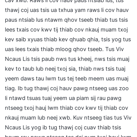
cav xwb. Raws li cov hauv paus ntsiab lus, tus
thawj coj uas tsis ua txhua yam raws li cov hauv
paus ntsiab lus ntawm qhov tseeb thiab tus tsis
lees txais cov kwv tij thiab cov nkauj muam txoj
kev saib xyuas thiab kev qhuab qhia, tsis yog tus
uas lees txais thiab mloog qhov tseeb. Tus Viv
Ncaus Lis tsis paub nws tus kheej, nws tsis muaj
kev to taub lub neej txoj sia, thiab nws tsis tuaj
yeem daws tau lwm tus tej teeb meem uas muaj
tiag. Ib tug thawj coj hauv pawg ntseeg uas zoo
li ntawd tsuas tuaj yeem ua piam sij rau pawg
ntseeg txoj hauj lwm thiab cov kwv tij thiab cov
nkauj muam lub neej xwb. Kuv ntseeg tias tus Viv
Ncaus Lis yog ib tug thawj coj cuav thiab tsis