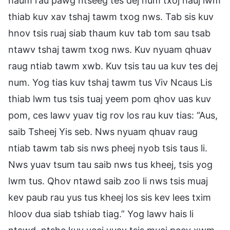
haum rau pawg ntseeg tes dej num txoj hauj lwm
thiab kuv xav tshaj tawm txog nws. Tab sis kuv
hnov tsis ruaj siab thaum kuv tab tom sau tsab
ntawv tshaj tawm txog nws. Kuv nyuam qhuav
raug ntiab tawm xwb. Kuv tsis tau ua kuv tes dej
num. Yog tias kuv tshaj tawm tus Viv Ncaus Lis
thiab lwm tus tsis tuaj yeem pom qhov uas kuv
pom, ces lawv yuav tig rov los rau kuv tias: “Aus,
saib Tsheej Yis seb. Nws nyuam qhuav raug
ntiab tawm tab sis nws pheej nyob tsis taus li.
Nws yuav tsum tau saib nws tus kheej, tsis yog
lwm tus. Qhov ntawd saib zoo li nws tsis muaj
kev paub rau yus tus kheej los sis kev lees txim
hloov dua siab tshiab tiag.” Yog lawv hais li