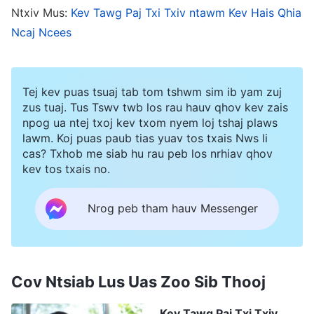
Ntxiv Mus:
Kev Tawg Paj Txi Txiv ntawm Kev Hais Qhia
ntuas raws li kev cim. Qhov ntawd yuav piam sij
Ncaj Ncees
rau cov kwv tij thiab cov nkauj muam yog tias
pheej ua li no mus. Kuv hnov tsis zoo txog qhov
tsis muab hais tawm. Tom qab ntawd kuv tau
Tej kev puas tsuaj tab tom tshwm sim ib yam zuj
nyeem cov lus no los ntawm Vajtswv tias: “
Piv
zus tuaj. Tus Tswv twb los rau hauv qhov kev zais
npog ua ntej txoj kev txom nyem loj tshaj plaws
txwv, muab xam hais tias muaj ib pab neeg uas
lawm. Koj puas paub tias yuav tos txais Nws li
muaj ib tug coj lawv; yog hais tias tus neeg no
cas? Txhob me siab hu rau peb los nrhiav qhov
kev tos txais no.
raug hu ua ib tug ‘thawj coj’ los sis ib tug ‘neeg
ua hauj lwm,’ lawv tes dej num hauv pab neeg
Nrog peb tham hauv Messenger
ntawd ho yog dab tsi?
(Tes dej num coj noj coj
ua.)
Tus neeg no qhov kev coj noj coj ua ho muaj
kev cuam tshuam dab tsi rau cov neeg uas lawv
Cov Ntsiab Lus Uas Zoo Sib Thooj
coj thiab rau tag nrho pab neeg ntawd? Nws
cuam tshuam txog pab neeg ntawd txoj xub ke
Kev Tawg Paj Txi Txiv