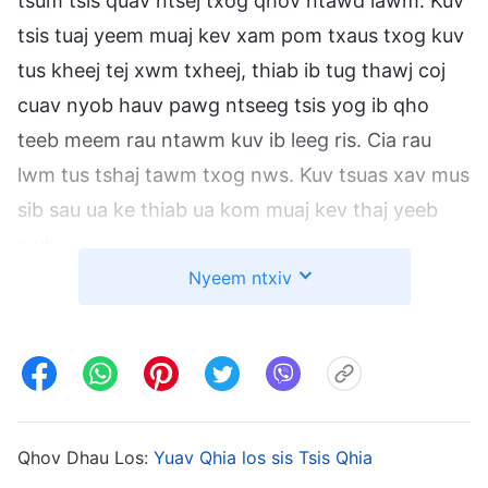
tsum tsis quav ntsej txog qhov ntawd lawm. Kuv
tsis tuaj yeem muaj kev xam pom txaus txog kuv
tus kheej tej xwm txheej, thiab ib tug thawj coj
cuav nyob hauv pawg ntseeg tsis yog ib qho
teeb meem rau ntawm kuv ib leeg ris. Cia rau
lwm tus tshaj tawm txog nws. Kuv tsuas xav mus
sib sau ua ke thiab ua kom muaj kev thaj yeeb
xwb.
Nyeem ntxiv
Kuv tau txiav txim siab muab qhov teeb meem
ntawd tshem tawm ntawm kuv lub siab, tab sis
kuv tseem hnov muaj ib qho ua rau tsis kaj siab li.
Thaum pw saum txaj yav hmo ntuj, kuv muaj kev
xav puv npo txog tus Viv Ncaus Lis txoj kev khav
Qhov Dhau Los:
Yuav Qhia los sis Tsis Qhia
hauv kev sib sau ua ke thiab txoj kev qhuab