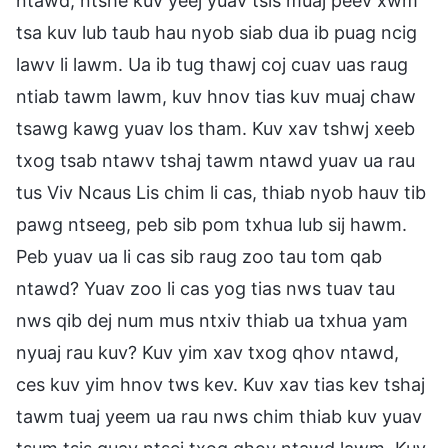
ntawd, ntshe kuv yeej yuav tsis muaj peev xwm
tsa kuv lub taub hau nyob siab dua ib puag ncig
lawv li lawm. Ua ib tug thawj coj cuav uas raug
ntiab tawm lawm, kuv hnov tias kuv muaj chaw
tsawg kawg yuav los tham. Kuv xav tshwj xeeb
txog tsab ntawv tshaj tawm ntawd yuav ua rau
tus Viv Ncaus Lis chim li cas, thiab nyob hauv tib
pawg ntseeg, peb sib pom txhua lub sij hawm.
Peb yuav ua li cas sib raug zoo tau tom qab
ntawd? Yuav zoo li cas yog tias nws tuav tau
nws qib dej num mus ntxiv thiab ua txhua yam
nyuaj rau kuv? Kuv yim xav txog qhov ntawd,
ces kuv yim hnov tws kev. Kuv xav tias kev tshaj
tawm tuaj yeem ua rau nws chim thiab kuv yuav