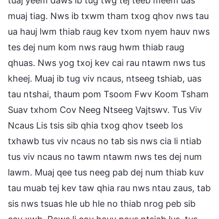
tuaj yeem daws ib tug twg tej teeb meem uas
muaj tiag. Nws ib txwm tham txog qhov nws tau
ua hauj lwm thiab raug kev txom nyem hauv nws
tes dej num kom nws raug hwm thiab raug
qhuas. Nws yog txoj kev cai rau ntawm nws tus
kheej. Muaj ib tug viv ncaus, ntseeg tshiab, uas
tau ntshai, thaum pom Tsoom Fwv Koom Tsham
Suav txhom Cov Neeg Ntseeg Vajtswv. Tus Viv
Ncaus Lis tsis sib qhia txog qhov tseeb los
txhawb tus viv ncaus no tab sis nws cia li ntiab
tus viv ncaus no tawm ntawm nws tes dej num
lawm. Muaj qee tus neeg pab dej num thiab kuv
tau muab tej kev taw qhia rau nws ntau zaus, tab
sis nws tsuas hle ub hle no thiab nrog peb sib