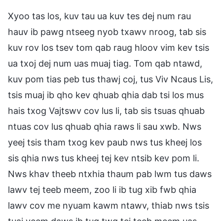
Xyoo tas los, kuv tau ua kuv tes dej num rau
hauv ib pawg ntseeg nyob txawv nroog, tab sis
kuv rov los tsev tom qab raug hloov vim kev tsis
ua txoj dej num uas muaj tiag. Tom qab ntawd,
kuv pom tias peb tus thawj coj, tus Viv Ncaus Lis,
tsis muaj ib qho kev qhuab qhia dab tsi los mus
hais txog Vajtswv cov lus li, tab sis tsuas qhuab
ntuas cov lus qhuab qhia raws li sau xwb. Nws
yeej tsis tham txog kev paub nws tus kheej los
sis qhia nws tus kheej tej kev ntsib kev pom li.
Nws khav theeb ntxhia thaum pab lwm tus daws
lawv tej teeb meem, zoo li ib tug xib fwb qhia
lawv cov me nyuam kawm ntawv, thiab nws tsis