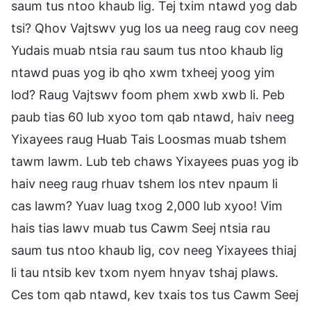
saum tus ntoo khaub lig. Tej txim ntawd yog dab
tsi? Qhov Vajtswv yug los ua neeg raug cov neeg
Yudais muab ntsia rau saum tus ntoo khaub lig
ntawd puas yog ib qho xwm txheej yoog yim
lod? Raug Vajtswv foom phem xwb xwb li. Peb
paub tias 60 lub xyoo tom qab ntawd, haiv neeg
Yixayees raug Huab Tais Loosmas muab tshem
tawm lawm. Lub teb chaws Yixayees puas yog ib
haiv neeg raug rhuav tshem los ntev npaum li
cas lawm? Yuav luag txog 2,000 lub xyoo! Vim
hais tias lawv muab tus Cawm Seej ntsia rau
saum tus ntoo khaub lig, cov neeg Yixayees thiaj
li tau ntsib kev txom nyem hnyav tshaj plaws.
Ces tom qab ntawd, kev txais tos tus Cawm Seej