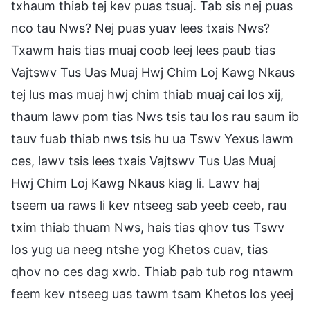
txhaum thiab tej kev puas tsuaj. Tab sis nej puas
nco tau Nws? Nej puas yuav lees txais Nws?
Txawm hais tias muaj coob leej lees paub tias
Vajtswv Tus Uas Muaj Hwj Chim Loj Kawg Nkaus
tej lus mas muaj hwj chim thiab muaj cai los xij,
thaum lawv pom tias Nws tsis tau los rau saum ib
tauv fuab thiab nws tsis hu ua Tswv Yexus lawm
ces, lawv tsis lees txais Vajtswv Tus Uas Muaj
Hwj Chim Loj Kawg Nkaus kiag li. Lawv haj
tseem ua raws li kev ntseeg sab yeeb ceeb, rau
txim thiab thuam Nws, hais tias qhov tus Tswv
los yug ua neeg ntshe yog Khetos cuav, tias
qhov no ces dag xwb. Thiab pab tub rog ntawm
feem kev ntseeg uas tawm tsam Khetos los yeej