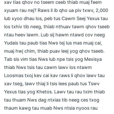
xav tias qhov no tseem ceeb thiab muaj feem
xyuam rau nej? Raws li ib qho ua piv txwv, 2,000
lub xyoo dhau los, peb tus Cawm Seej Yexus tau
los txhiv tib neeg, thiab nthuav tawm qhov tseeb
ntau heev lawm. Lub sij hawm ntawd cov neeg
Yudais tau paub tias Nws tej lus mas muaj cai,
muaj hwj chim, thiab puav leej yog qhov tseeb.
Tab sis vim tias Nws lub npe tsis yog Mexisya
thiab Nws tsis tau cawm lawv los ntawm
Loosmas txoj kev cai kav raws li qhov lawv tau
xav tseg, lawv thiaj li tsis lees paub tus Tswv
Yexus tias yog Khetos. Lawv tau rau txim thiab
tau thuam Nws dag ntxias tib neeg ces txog
thaum kawg tau muab Nws ntsia nyoos rau