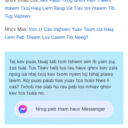
saum ntoo khaub lig
”
(Txoj Lus, Phau 1. Qhov Kev
ntawm Txoj Hauj Lwm Raug Ua Tiav los ntawm Tib
Tshwm Sim thiab Tes Hauj Lwm ntawm Vajtswv. Cov
Tug Vajtswv
.
Lim Hiam Yeej Yuav Raug Rau Txim Tseeb Tseeb)
Ntxiv Mus:
Vim Li Cas Vajtswv Yuav Tsum Ua Hauj
“
Qhov kev yug los ua neeg tshwm sim nyob rau
Lwm Peb Theem Los Cawm Tib Neeg?
thaj chaw twg los xij qhov ntawd yog qhov uas
tus yeeb ncuab raug rhuav tshem tag nrho. Teb
Chaws Suav yuav yog thawj lub uas raug rhuav
Tej kev puas tsuaj tab tom tshwm sim ib yam zuj
tshem tag nrho; nws yuav raug ua kom puas
zus tuaj. Tus Tswv twb los rau hauv qhov kev zais
npog ua ntej txoj kev txom nyem loj tshaj plaws
ntsoog tag nrho los ntawm Vajtswv txhais tes.
lawm. Koj puas paub tias yuav tos txais Nws li
Vajtswv yuav tsis tseg ib tug ciaj sia nyob rau
cas? Txhob me siab hu rau peb los nrhiav qhov
kev tos txais no.
ntawd hlo li
”
(Txoj Lus, Phau 1. Qhov Kev Tshwm Sim
thiab Tes Hauj Lwm ntawm Vajtswv. Tej Kev Qhia
Nrog peb tham hauv Messenger
Tshwm txog Cov Lus Zais Tob ntawm “Vajtswv Cov
.
Lus mus rau Tag Nrho lub Qab Ntuj Khwb”, Tshooj 10)