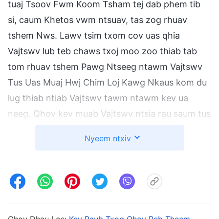
tuaj Tsoov Fwm Koom Tsham tej dab phem tib
si, caum Khetos vwm ntsuav, tas zog rhuav
tshem Nws. Lawv tsim txom cov uas qhia
Vajtswv lub teb chaws txoj moo zoo thiab tab
tom rhuav tshem Pawg Ntseeg ntawm Vajtswv
Tus Uas Muaj Hwj Chim Loj Kawg Nkaus kom du
lug thiab ntiab Vajtswv tawm ntawm kev ua
neeg. Qhov kev muab Vajtswv ntsia rau saum tus
ntoo khaub lig zaum tas zaum thiab no yog kev
Nyeem ntxiv
ua txhaum loj heev, thiab Vajtswv yuav foom
phem thiab muab lawv rau txim xwb xwb. Raws
nraim li Vajtswv Tus Uas Muaj Hwj Chim Loj
Kawg Nkaus hais tias, “
Kev puas ntsoog yuav
los raug rau cov uas muab Vajtswv ntsia rau
Qhov Dhau Los:
Kev Paub Txog Qhov Peb Theem