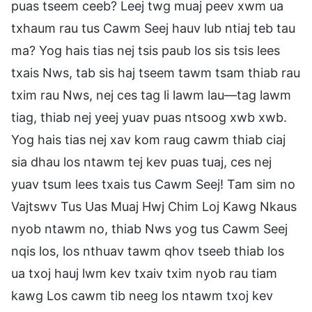
puas tseem ceeb? Leej twg muaj peev xwm ua
txhaum rau tus Cawm Seej hauv lub ntiaj teb tau
ma? Yog hais tias nej tsis paub los sis tsis lees
txais Nws, tab sis haj tseem tawm tsam thiab rau
txim rau Nws, nej ces tag li lawm lau—tag lawm
tiag, thiab nej yeej yuav puas ntsoog xwb xwb.
Yog hais tias nej xav kom raug cawm thiab ciaj
sia dhau los ntawm tej kev puas tuaj, ces nej
yuav tsum lees txais tus Cawm Seej! Tam sim no
Vajtswv Tus Uas Muaj Hwj Chim Loj Kawg Nkaus
nyob ntawm no, thiab Nws yog tus Cawm Seej
nqis los, los nthuav tawm qhov tseeb thiab los
ua txoj hauj lwm kev txaiv txim nyob rau tiam
kawg Los cawm tib neeg los ntawm txoj kev