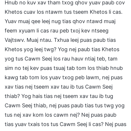
Hnub no kuv xav tham txog qhov yuav paub cov
Khetos cuav los ntawm tus tseem Khetos li cas.
Yuav muaj qee leej nug tias qhov ntawd muaj
feem xyuam li cas rau peb txoj kev ntseeg
Vajtswv. Muaj ntau. Txhua leej puas paub tias
Khetos yog leej twg? Yog nej paub tias Khetos
yog tus Cawm Seej los rau hauv ntiaj teb, tam
sim no tej kev puas tsuaj tab tom los thiab hnub
kawg tab tom los yuav txog peb lawm, nej puas
xav tias nej tseem xav tau ib tus Cawm Seej
thiab? Yog hais tias nej tseem xav tau ib tug
Cawm Seej thiab, nej puas paub tias tus twg yog
tus nej xav kom los cawm nej? Nej puas paub
tias yuav txais tos tus Cawm Seej li cas? Nej puas