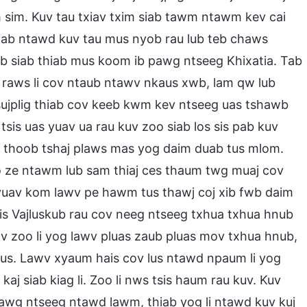
sim. Kuv tau txiav txim siab tawm ntawm kev cai
qab ntawd kuv tau mus nyob rau lub teb chaws
b siab thiab mus koom ib pawg ntseeg Khixatia. Tab
a raws li cov ntaub ntawv nkaus xwb, lam qw lub
sujplig thiab cov keeb kwm kev ntseeg uas tshawb
sis uas yuav ua rau kuv zoo siab los sis pab kuv
is thoob tshaj plaws mas yog daim duab tus mlom.
o ze ntawm lub sam thiaj ces thaum twg muaj cov
yuav kom lawv pe hawm tus thawj coj xib fwb daim
ais Vajluskub rau cov neeg ntseeg txhua txhua hnub
wv zoo li yog lawv pluas zaub pluas mov txhua hnub,
us. Lawv xyaum hais cov lus ntawd npaum li yog
kaj siab kiag li. Zoo li nws tsis haum rau kuv. Kuv
pawg ntseeg ntawd lawm, thiab yog li ntawd kuv kuj