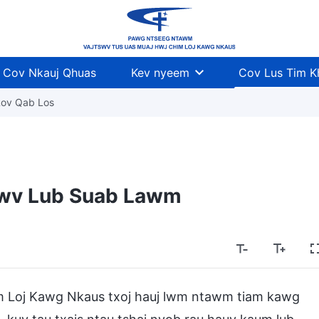
Cov Nkauj Qhuas
Kev nyeem
Cov Lus Tim 
Rov Qab Los
swv Lub Suab Lawm
im Loj Kawg Nkaus txoj hauj lwm ntawm tiam kawg