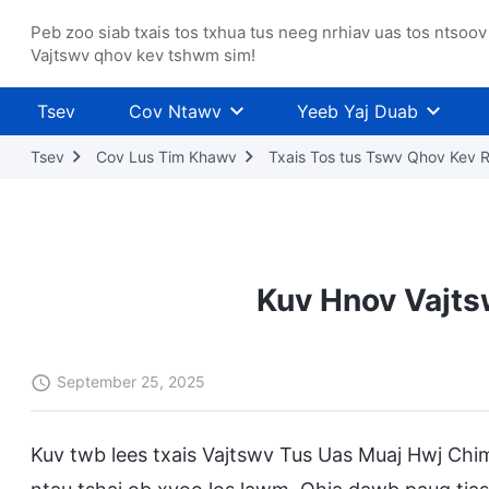
Peb zoo siab txais tos txhua tus neeg nrhiav uas tos ntsoov
Vajtswv qhov kev tshwm sim!
Tsev
Cov Ntawv
Yeeb Yaj Duab
Tsev
Cov Lus Tim Khawv
Txais Tos tus Tswv Qhov Kev 
Kuv Hnov Vajt
September 25, 2025
Kuv twb lees txais Vajtswv Tus Uas Muaj Hwj Ch