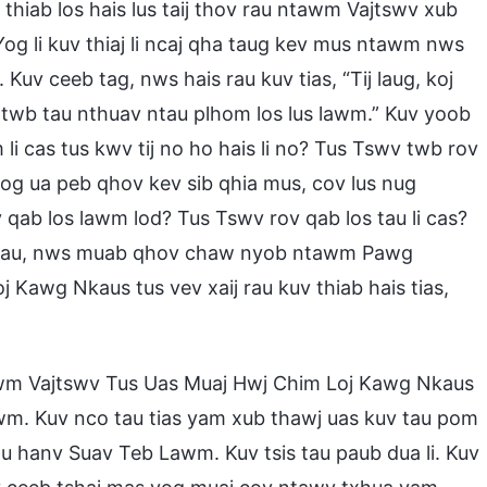
thiab los hais lus taij thov rau ntawm Vajtswv xub
og li kuv thiaj li ncaj qha taug kev mus ntawm nws
Kuv ceeb tag, nws hais rau kuv tias, “Tij laug, koj
twb tau nthuav ntau plhom los lus lawm.” Kuv yoob
 li cas tus kwv tij no ho hais li no? Tus Tswv twb rov
 zog ua peb qhov kev sib qhia mus, cov lus nug
qab los lawm lod? Tus Tswv rov qab los tau li cas?
 sau, nws muab qhov chaw nyob ntawm Pawg
Kawg Nkaus tus vev xaij rau kuv thiab hais tias,
awm Vajtswv Tus Uas Muaj Hwj Chim Loj Kawg Nkaus
lwm. Kuv nco tau tias yam xub thawj uas kuv tau pom
hanv Suav Teb Lawm. Kuv tsis tau paub dua li. Kuv