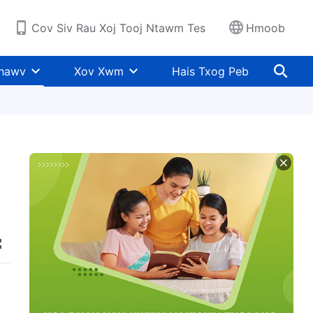
Cov Siv Rau Xoj Tooj Ntawm Tes
Hmoob
Khawv
Xov Xwm
Hais Txog Peb