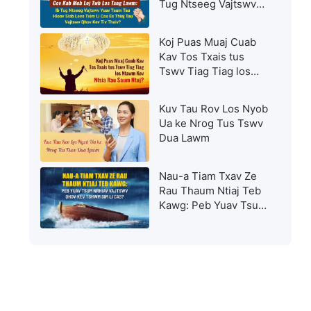
Tug Ntseeg Vajtswv
Yuav Tsum Tau Hloov
Siab Lees Txim Li Cas
Koj Puas Muaj Cuab
Es Thiaj Tau Vajtswv
Kav Tos Txais tus
Qhov Kev Tiv Thaiv?
Tswv Tiag Tiag los
Ntawm Kev Ntsia Rau
Saum Ntuj?
Kuv Tau Rov Los Nyob
Ua ke Nrog Tus Tswv
Dua Lawm
Nau-a Tiam Txav Ze
Rau Thaum Ntiaj Teb
Kawg: Peb Yuav Tsum
Nrhiav Vajtswv Qhov
Kev Tshwm Sim Li
Cas?