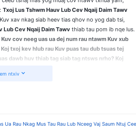
v ceeb tshaj mas yog muaj cov ntawv txhua yam,
v:
Txoj Lus Tshwm Hauv Lub Cev Nqaij Daim Tawv
 Kuv xav nkag siab heev tias qhov no yog dab tsi,
v Lub Cev Nqaij Daim Tawv
thiab tau pom ib nqe lus.
 Kuv cov neeg uas ua dej num rau ntawm Kuv xub
Koj txoj kev hlub rau Kuv puas tau dub tsuas tej
puas dawb huv thiab tag siab tag ntsws nrho? Koj
 qhov chaw loj npaum li cas nyob hauv nej lub
em ntxiv
 Kuv cov lus ua tau tiav hlo ntau npaum li cas nyob
tug ruam! Tej no mas yeej meej tshaj plaws rau Kuv
v txoj kev cawm dim raug hais tawm, puas muaj tej
b rau Kuv? Ua ib qho ntawm nej qhov kev ua siab
aub txog Kuv puas muaj tob zog tuaj? Ua tej lus
s Ua Rau Nkag Mus Tau Rau Lub Nceeg Vaj Saum Ntuj Ce
ub hauv paus ruaj khov rau nej tej kev paub hnub