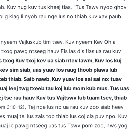
. Kuv nug kuv tus kheej tias, “Tus Tswv nyob qhov
plig kiag li nyob rau nqe lus no thiab kuv xav paub
u nyeem Vajluskub tim tsev. Kuv nyeem Kev Qhia
txog pawg ntseeg hauv Fis las dis fias ua rau kuv
s txog Kuv txoj kev ua siab ntev lawm, Kuv los kuj
ev sim siab, uas yuav los raug thoob plaws lub
teb thiab. Saib nawb, Kuv yuav los sai sai no: tuav
 muaj leej twg txeeb tau koj lub mom kub mus. Tus uas
j tse rau hauv Kuv tus Vajtswv lub tuam tsev, thiab
. Tej nqe lus no ua rau kuv zoo siab heev
wm 3:10–12)
ws muaj tej lus zais tob thiab lus coj cia puv npo. Kuv
 muaj ib pawg ntseeg uas tus Tswv pom zoo, nws yog