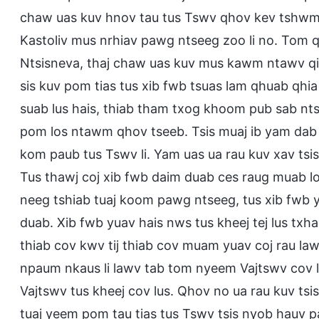
chaw uas kuv hnov tau tus Tswv qhov kev tshwm 
Kastoliv mus nrhiav pawg ntseeg zoo li no. Tom 
Ntsisneva, thaj chaw uas kuv mus kawm ntawv qi
sis kuv pom tias tus xib fwb tsuas lam qhuab qhi
suab lus hais, thiab tham txog khoom pub sab nt
pom los ntawm qhov tseeb. Tsis muaj ib yam dab t
kom paub tus Tswv li. Yam uas ua rau kuv xav ts
Tus thawj coj xib fwb daim duab ces raug muab l
neeg tshiab tuaj koom pawg ntseeg, tus xib fwb 
duab. Xib fwb yuav hais nws tus kheej tej lus txh
thiab cov kwv tij thiab cov muam yuav coj rau la
npaum nkaus li lawv tab tom nyeem Vajtswv cov l
Vajtswv tus kheej cov lus. Qhov no ua rau kuv tsis 
tuaj yeem pom tau tias tus Tswv tsis nyob hauv 