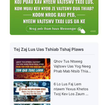
Tej Zaj Lus Uas Tshiab Tshaj Plaws
Qhov Tus Ntseeg
Vajtswv Uas Yog Neeg
Phab Mab Ntsib Thiab
Pom nyob rau hauv
Dab Teb Tom Qab
6 Lo Lus Faj Lem
Tuag Lawm
ntawm Yexus Khetos
Txoj Kev Los Zaum Ob
Tau Muaj Tiav Hlo
Lawm