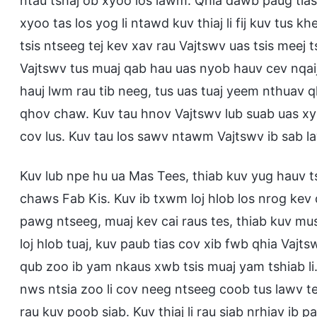
ntau tshaj ob xyoo los lawm. Qhia dawb paug tias
xyoo tas los yog li ntawd kuv thiaj li fij kuv tus
tsis ntseeg tej kev xav rau Vajtswv uas tsis meej 
Vajtswv tus muaj qab hau uas nyob hauv cev nqai
hauj lwm rau tib neeg, tus uas tuaj yeem nthuav q
qhov chaw. Kuv tau hnov Vajtswv lub suab uas xy
cov lus. Kuv tau los sawv ntawm Vajtswv ib sab la
Kuv lub npe hu ua Mas Tees, thiab kuv yug hauv t
chaws Fab Kis. Kuv ib txwm loj hlob los nrog kev
pawg ntseeg, muaj kev cai raus tes, thiab kuv 
loj hlob tuaj, kuv paub tias cov xib fwb qhia Vajts
qub zoo ib yam nkaus xwb tsis muaj yam tshiab li. Ku
nws ntsia zoo li cov neeg ntseeg coob tus lawv t
rau kuv poob siab. Kuv thiaj li rau siab nrhiav ib 