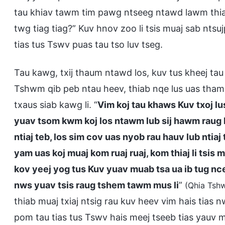
tau khiav tawm tim pawg ntseeg ntawd lawm thiab
twg tiag tiag?” Kuv hnov zoo li tsis muaj sab ntsuj
tias tus Tswv puas tau tso luv tseg.
Tau kawg, txij thaum ntawd los, kuv tus kheej ta
Tshwm qib peb ntau heev, thiab nqe lus uas tham 
txaus siab kawg li. “
Vim koj tau khaws Kuv txoj lu
yuav tsom kwm koj los ntawm lub sij hawm raug k
ntiaj teb, los sim cov uas nyob rau hauv lub ntiaj 
yam uas koj muaj kom ruaj ruaj, kom thiaj li tsis
kov yeej yog tus Kuv yuav muab tsa ua ib tug nce
nws yuav tsis raug tshem tawm mus li
”
(Qhia Tsh
thiab muaj txiaj ntsig rau kuv heev vim hais tias n
pom tau tias tus Tswv hais meej tseeb tias yauv