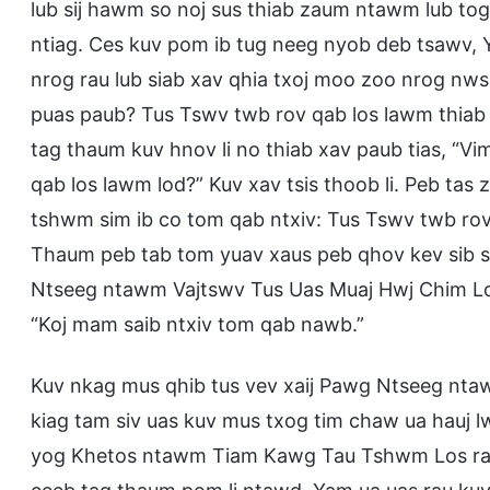
lub sij hawm so noj sus thiab zaum ntawm lub tog 
ntiag. Ces kuv pom ib tug neeg nyob deb tsawv, Y
nrog rau lub siab xav qhia txoj moo zoo nrog nws. 
puas paub? Tus Tswv twb rov qab los lawm thiab 
tag thaum kuv hnov li no thiab xav paub tias, “Vim
qab los lawm lod?” Kuv xav tsis thoob li. Peb tas
tshwm sim ib co tom qab ntxiv: Tus Tswv twb rov 
Thaum peb tab tom yuav xaus peb qhov kev sib
Ntseeg ntawm Vajtswv Tus Uas Muaj Hwj Chim Loj 
“Koj mam saib ntxiv tom qab nawb.”
Kuv nkag mus qhib tus vev xaij Pawg Ntseeg nt
kiag tam siv uas kuv mus txog tim chaw ua hauj 
yog Khetos ntawm Tiam Kawg Tau Tshwm Los rau 