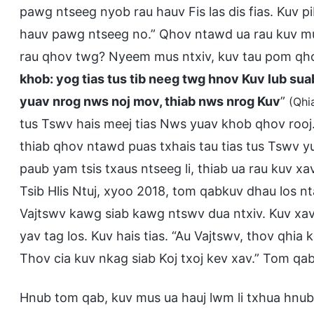
pawg ntseeg nyob rau hauv Fis las dis fias. Kuv p
hauv pawg ntseeg no.” Qhov ntawd ua rau kuv mua
rau qhov twg? Nyeem mus ntxiv, kuv tau pom qho
khob: yog tias tus tib neeg twg hnov Kuv lub suab
yuav nrog nws noj mov, thiab nws nrog Kuv
”
(Qhi
tus Tswv hais meej tias Nws yuav khob qhov rooj.
thiab qhov ntawd puas txhais tau tias tus Tswv y
paub yam tsis txaus ntseeg li, thiab ua rau kuv x
Tsib Hlis Ntuj, xyoo 2018, tom qabkuv dhau los nt
Vajtswv kawg siab kawg ntswv dua ntxiv. Kuv xav
yav tag los. Kuv hais tias. “Au Vajtswv, thov qhia 
Thov cia kuv nkag siab Koj txoj kev xav.” Tom q
Hnub tom qab, kuv mus ua hauj lwm li txhua hnu