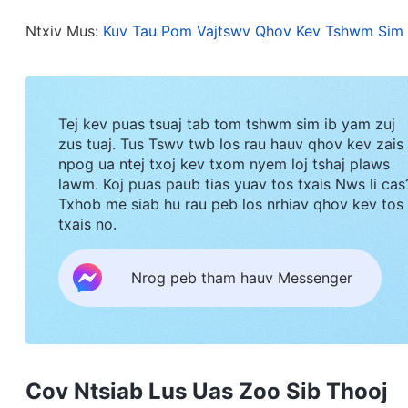
no? Kuv tus Ntsujplig ho nyob hauv nej ntau np
rau hauv nej ntau npaum li cas? Kuv tej lus puas
Ntxiv Mus:
Kuv Tau Pom Vajtswv Qhov Kev Tshwm Si
nej tsis muaj ib qho chaw zais nej tej kev txaj mua
tsim nyog ua Kuv cov neeg li? Yog nej twb tsis n
qhov no qhia tau hais tias nej yeej nrhiav teeb m
Tej kev puas tsuaj tab tom tshwm sim ib yam zuj
zus tuaj. Tus Tswv twb los rau hauv qhov kev zais
lam ua es kom zoo li yeej ua lawm xwb, thiab nyo
npog ua ntej txoj kev txom nyem loj tshaj plaws
ntawd los txog, ces nej yuav raug muab ntiab t
lawm. Koj puas paub tias yuav tos txais Nws li cas
tob tsis muaj chaw tws ua zaum thib ob. Tej no yo
Txhob me siab hu rau peb los nrhiav qhov kev tos
txais no.
tsis saib tej lus no tseem ceeb yuav raug Kuv qho
teem tseg ntawd, yuav ntsib kev puas ntsoog. Tsi
Nrog peb tham hauv Messenger
thiab Tes Hauj Lwm ntawm Vajtswv. Vajtswv Cov Lus m
ua rau kuv muaj lub zog loj tshaj, zoo npaum nkau
tim ntsej tim muag ntag. Kuv hnov zoo li Vajtswv 
zwm rau Kuv puas yog tiag ma? Lub sij hawm ntawd
Cov Ntsiab Lus Uas Zoo Sib Thooj