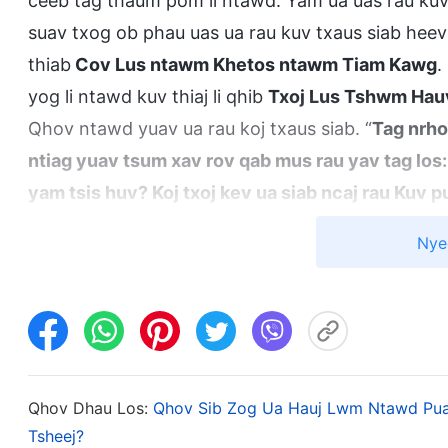
ceeb tag thaum pom li ntawd. Yam ua uas rau ku
suav txog ob phau uas ua rau kuv txaus siab hee
thiab
Cov Lus ntawm Khetos ntawm Tiam Kawg
.
yog li ntawd kuv thiaj li qhib
Txoj Lus Tshwm Hau
Qhov ntawd yuav ua rau koj txaus siab. “
Tag nrho
ntiag yuav tsum xav rov qab mus rau yav tag los: 
yam tsis huv? Koj txoj kev ua siab ncaj rau Kuv 
qhov kev paub Kuv puas yog qhov tseeb? Kuv tau
Nye
siab? Kuv puas nyob puv nkaus hauv nej lub siab?
hauv rau hauv nej? Tsis txhob saib Kuv zoo li ib 
lawm! Hnub no, thaum uas lub suab lus ntawm Ku
yam nce siab zog nyob rau hauv nej txoj kev hlu
ncaj rau Kuv puas dawb huv tuaj? Nej qhov kev p
Qhov Dhau Los:
Qhov Sib Zog Ua Hauj Lwm Ntawd Pua
qhuas uas hais tawm yav tag los puas ua tau ib l
Tsheej?