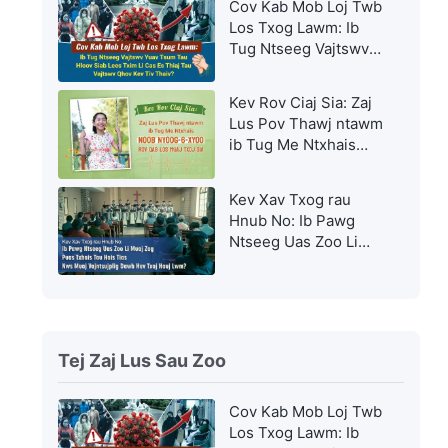
Cov Kab Mob Loj Twb
Los Txog Lawm: Ib
Tug Ntseeg Vajtswv
Yuav Tsum Tau Hloov
Siab Lees Txim Li Cas
Kev Rov Ciaj Sia: Zaj
Es Thiaj Tau Vajtswv
Lus Pov Thawj ntawm
Qhov Kev Tiv Thaiv?
ib Tug Me Ntxhais
Noob Nyoog-6-Xyoo
Rov Qab Los Muaj
Kev Xav Txog rau
Txoj Sia
Hnub No: Ib Pawg
Ntseeg Uas Zoo Li
Muaj Zog Puas Txhais
Tau Hais Tias Nws
Muaj Vajntsujplig
Dawb Huv Txoj Hauj
Lwm?
Tej Zaj Lus Sau Zoo
Cov Kab Mob Loj Twb
Los Txog Lawm: Ib