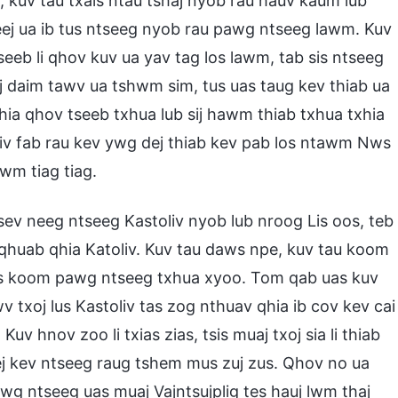
, kuv tau txais ntau tshaj nyob rau hauv kaum lub
 kheej ua ib tus ntseeg nyob rau pawg ntseeg lawm. Kuv
tseeb li qhov kuv ua yav tag los lawm, tab sis ntseeg
j daim tawv ua tshwm sim, tus uas taug kev thiab ua
hia qhov tseeb txhua lub sij hawm thiab txhua txhia
iv fab rau kev ywg dej thiab kev pab los ntawm Nws
wm tiag tiag.
sev neeg ntseeg Kastoliv nyob lub nroog Lis oos, teb
 qhuab qhia Katoliv. Kuv tau daws npe, kuv tau koom
mus koom pawg ntseeg txhua xyoo. Tom qab uas kuv
wv txoj lus Kastoliv tas zog nthuav qhia ib cov kev cai
v hnov zoo li txias zias, tsis muaj txoj sia li thiab
ej kev ntseeg raug tshem mus zuj zus. Qhov no ua
pawg ntseeg uas muaj Vajntsujplig tes hauj lwm thaj