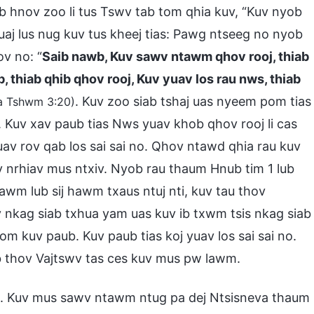
ib hnov zoo li tus Tswv tab tom qhia kuv, “Kuv nyob
j lus nug kuv tus kheej tias: Pawg ntseeg no nyob
v no: “
Saib nawb, Kuv sawv ntawm qhov rooj, thiab
, thiab qhib qhov rooj, Kuv yuav los rau nws, thiab
. Kuv zoo siab tshaj uas nyeem pom tias
a Tshwm 3:20)
 Kuv xav paub tias Nws yuav khob qhov rooj li cas
uav rov qab los sai sai no. Qhov ntawd qhia rau kuv
av nrhiav mus ntxiv. Nyob rau thaum Hnub tim 1 lub
awm lub sij hawm txaus ntuj nti, kuv tau thov
 nkag siab txhua yam uas kuv ib txwm tsis nkag siab
kom kuv paub. Kuv paub tias koj yuav los sai sai no.
ab thov Vajtswv tas ces kuv mus pw lawm.
b. Kuv mus sawv ntawm ntug pa dej Ntsisneva thaum