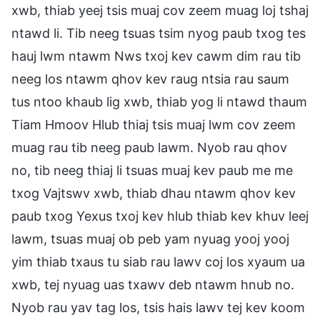
xwb, thiab yeej tsis muaj cov zeem muag loj tshaj
ntawd li. Tib neeg tsuas tsim nyog paub txog tes
hauj lwm ntawm Nws txoj kev cawm dim rau tib
neeg los ntawm qhov kev raug ntsia rau saum
tus ntoo khaub lig xwb, thiab yog li ntawd thaum
Tiam Hmoov Hlub thiaj tsis muaj lwm cov zeem
muag rau tib neeg paub lawm. Nyob rau qhov
no, tib neeg thiaj li tsuas muaj kev paub me me
txog Vajtswv xwb, thiab dhau ntawm qhov kev
paub txog Yexus txoj kev hlub thiab kev khuv leej
lawm, tsuas muaj ob peb yam nyuag yooj yooj
yim thiab txaus tu siab rau lawv coj los xyaum ua
xwb, tej nyuag uas txawv deb ntawm hnub no.
Nyob rau yav tag los, tsis hais lawv tej kev koom