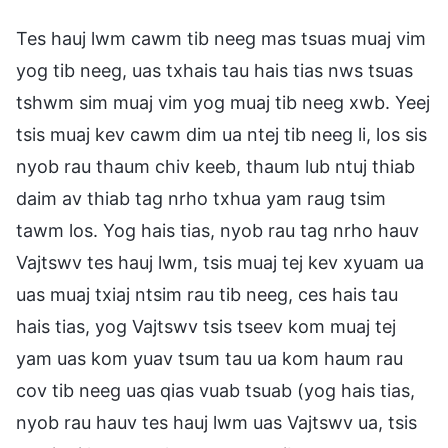
Tes hauj lwm cawm tib neeg mas tsuas muaj vim
yog tib neeg, uas txhais tau hais tias nws tsuas
tshwm sim muaj vim yog muaj tib neeg xwb. Yeej
tsis muaj kev cawm dim ua ntej tib neeg li, los sis
nyob rau thaum chiv keeb, thaum lub ntuj thiab
daim av thiab tag nrho txhua yam raug tsim
tawm los. Yog hais tias, nyob rau tag nrho hauv
Vajtswv tes hauj lwm, tsis muaj tej kev xyuam ua
uas muaj txiaj ntsim rau tib neeg, ces hais tau
hais tias, yog Vajtswv tsis tseev kom muaj tej
yam uas kom yuav tsum tau ua kom haum rau
cov tib neeg uas qias vuab tsuab (yog hais tias,
nyob rau hauv tes hauj lwm uas Vajtswv ua, tsis