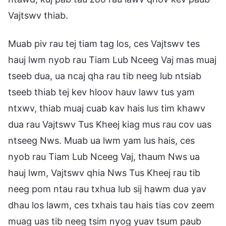
Vajtswv thiab.
Muab piv rau tej tiam tag los, ces Vajtswv tes
hauj lwm nyob rau Tiam Lub Nceeg Vaj mas muaj
tseeb dua, ua ncaj qha rau tib neeg lub ntsiab
tseeb thiab tej kev hloov hauv lawv tus yam
ntxwv, thiab muaj cuab kav hais lus tim khawv
dua rau Vajtswv Tus Kheej kiag mus rau cov uas
ntseeg Nws. Muab ua lwm yam lus hais, ces
nyob rau Tiam Lub Nceeg Vaj, thaum Nws ua
hauj lwm, Vajtswv qhia Nws Tus Kheej rau tib
neeg pom ntau rau txhua lub sij hawm dua yav
dhau los lawm, ces txhais tau hais tias cov zeem
muag uas tib neeg tsim nyog yuav tsum paub