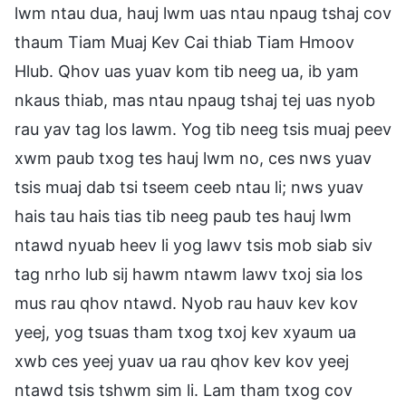
lwm ntau dua, hauj lwm uas ntau npaug tshaj cov
thaum Tiam Muaj Kev Cai thiab Tiam Hmoov
Hlub. Qhov uas yuav kom tib neeg ua, ib yam
nkaus thiab, mas ntau npaug tshaj tej uas nyob
rau yav tag los lawm. Yog tib neeg tsis muaj peev
xwm paub txog tes hauj lwm no, ces nws yuav
tsis muaj dab tsi tseem ceeb ntau li; nws yuav
hais tau hais tias tib neeg paub tes hauj lwm
ntawd nyuab heev li yog lawv tsis mob siab siv
tag nrho lub sij hawm ntawm lawv txoj sia los
mus rau qhov ntawd. Nyob rau hauv kev kov
yeej, yog tsuas tham txog txoj kev xyaum ua
xwb ces yeej yuav ua rau qhov kev kov yeej
ntawd tsis tshwm sim li. Lam tham txog cov