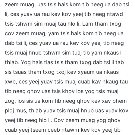
zeem muag, uas tsis hais kom tib neeg ua dab tsi
li, ces yuav ua rau kev kov yeej tib neeg ntawd
tsis tshwm sim muaj tau hlo li. Lam tham txog
cov zeem muag, yam tsis hais kom tib neeg ua
dab tsi li, ces yuav ua rau kev kov yeej tib neeg
tsis muaj hnub tshwm sim tuaj tib yam nkaus li
thiab. Yog hais tias tsis tham txog dab tsi li tab
sis tsuas tham txog txoj kev xyaum ua nkaus
xwb, ces yeej yuav tsis muaj cuab kav nkaug tau
tib neeg qhov uas tsis khov los yog tsis muaj
zog, los sis ua kom tib neeg qhov kev xav phem
ploj mus, thiab yuav tsis muaj hnub uas yuav kov
yeej tib neeg hlo li. Cov zeem muag yog qhov
cuab yeej tseem ceeb ntawm kev kov yeej tib