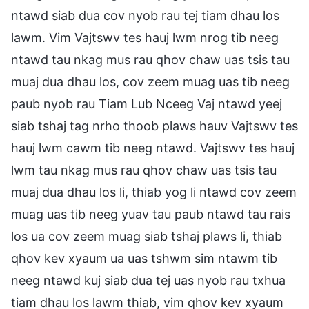
ntawd siab dua cov nyob rau tej tiam dhau los
lawm. Vim Vajtswv tes hauj lwm nrog tib neeg
ntawd tau nkag mus rau qhov chaw uas tsis tau
muaj dua dhau los, cov zeem muag uas tib neeg
paub nyob rau Tiam Lub Nceeg Vaj ntawd yeej
siab tshaj tag nrho thoob plaws hauv Vajtswv tes
hauj lwm cawm tib neeg ntawd. Vajtswv tes hauj
lwm tau nkag mus rau qhov chaw uas tsis tau
muaj dua dhau los li, thiab yog li ntawd cov zeem
muag uas tib neeg yuav tau paub ntawd tau rais
los ua cov zeem muag siab tshaj plaws li, thiab
qhov kev xyaum ua uas tshwm sim ntawm tib
neeg ntawd kuj siab dua tej uas nyob rau txhua
tiam dhau los lawm thiab, vim qhov kev xyaum