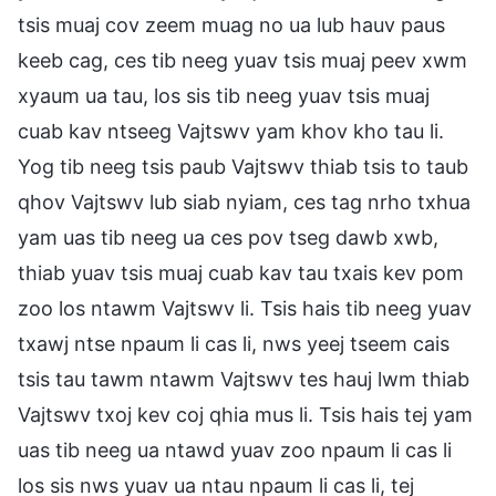
tsis muaj cov zeem muag no ua lub hauv paus
keeb cag, ces tib neeg yuav tsis muaj peev xwm
xyaum ua tau, los sis tib neeg yuav tsis muaj
cuab kav ntseeg Vajtswv yam khov kho tau li.
Yog tib neeg tsis paub Vajtswv thiab tsis to taub
qhov Vajtswv lub siab nyiam, ces tag nrho txhua
yam uas tib neeg ua ces pov tseg dawb xwb,
thiab yuav tsis muaj cuab kav tau txais kev pom
zoo los ntawm Vajtswv li. Tsis hais tib neeg yuav
txawj ntse npaum li cas li, nws yeej tseem cais
tsis tau tawm ntawm Vajtswv tes hauj lwm thiab
Vajtswv txoj kev coj qhia mus li. Tsis hais tej yam
uas tib neeg ua ntawd yuav zoo npaum li cas li
los sis nws yuav ua ntau npaum li cas li, tej