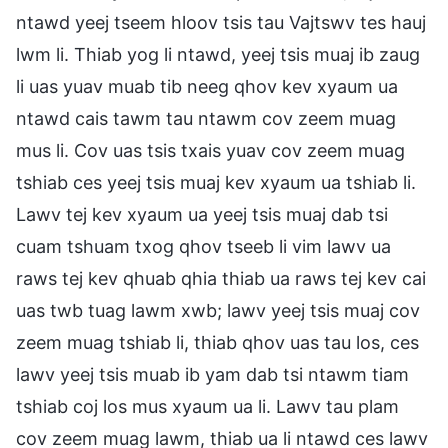
ntawd yeej tseem hloov tsis tau Vajtswv tes hauj
lwm li. Thiab yog li ntawd, yeej tsis muaj ib zaug
li uas yuav muab tib neeg qhov kev xyaum ua
ntawd cais tawm tau ntawm cov zeem muag
mus li. Cov uas tsis txais yuav cov zeem muag
tshiab ces yeej tsis muaj kev xyaum ua tshiab li.
Lawv tej kev xyaum ua yeej tsis muaj dab tsi
cuam tshuam txog qhov tseeb li vim lawv ua
raws tej kev qhuab qhia thiab ua raws tej kev cai
uas twb tuag lawm xwb; lawv yeej tsis muaj cov
zeem muag tshiab li, thiab qhov uas tau los, ces
lawv yeej tsis muab ib yam dab tsi ntawm tiam
tshiab coj los mus xyaum ua li. Lawv tau plam
cov zeem muag lawm, thiab ua li ntawd ces lawv