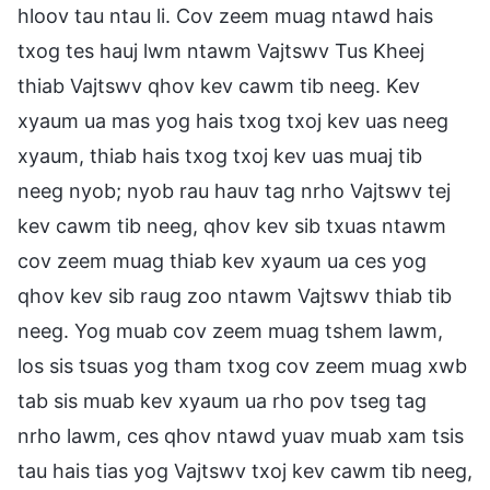
hloov tau ntau li. Cov zeem muag ntawd hais
txog tes hauj lwm ntawm Vajtswv Tus Kheej
thiab Vajtswv qhov kev cawm tib neeg. Kev
xyaum ua mas yog hais txog txoj kev uas neeg
xyaum, thiab hais txog txoj kev uas muaj tib
neeg nyob; nyob rau hauv tag nrho Vajtswv tej
kev cawm tib neeg, qhov kev sib txuas ntawm
cov zeem muag thiab kev xyaum ua ces yog
qhov kev sib raug zoo ntawm Vajtswv thiab tib
neeg. Yog muab cov zeem muag tshem lawm,
los sis tsuas yog tham txog cov zeem muag xwb
tab sis muab kev xyaum ua rho pov tseg tag
nrho lawm, ces qhov ntawd yuav muab xam tsis
tau hais tias yog Vajtswv txoj kev cawm tib neeg,