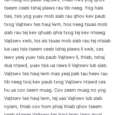
tseem ceeb tshaj plaws rau tib neeg. Yog hais
tias, tsis yog yuav mob siab rau qhov kev paub
txog Vajtswv tes hauj lwm, hos neeg tsuas mob
siab rau tej kev qhuab qhia txog tej kev ntseeg
Vajtswv xwb, los sis tsuas mob siab rau tej ntsiab
lus uas tsis tseem ceeb tshaj plaws li xwb, ces
lawv yeej yuav tsis paub Vajtswv li, thiab, tshaj
dua ntawd, yuav tsis ua raws li Vajtswv lub siab.
Vajtswv tes hauj lwm mas yeej pab tau heev rau
tib neeg txoj kev paub txog Vajtswv ntawd ces
hu ua cov zeem muag. Cov zeem muag no yog
Vajtswv tes hauj lwm, tej uas Vajtswv lub siab
nyiam, thiab cov hom phiaj thiab qhov tseem
ceeb ntawm Vajtswv tes hauj lwm; lawv muaj