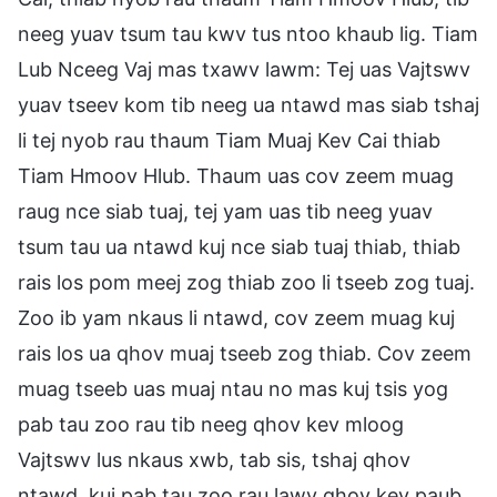
neeg yuav tsum tau kwv tus ntoo khaub lig. Tiam
Lub Nceeg Vaj mas txawv lawm: Tej uas Vajtswv
yuav tseev kom tib neeg ua ntawd mas siab tshaj
li tej nyob rau thaum Tiam Muaj Kev Cai thiab
Tiam Hmoov Hlub. Thaum uas cov zeem muag
raug nce siab tuaj, tej yam uas tib neeg yuav
tsum tau ua ntawd kuj nce siab tuaj thiab, thiab
rais los pom meej zog thiab zoo li tseeb zog tuaj.
Zoo ib yam nkaus li ntawd, cov zeem muag kuj
rais los ua qhov muaj tseeb zog thiab. Cov zeem
muag tseeb uas muaj ntau no mas kuj tsis yog
pab tau zoo rau tib neeg qhov kev mloog
Vajtswv lus nkaus xwb, tab sis, tshaj qhov
ntawd, kuj pab tau zoo rau lawv qhov kev paub