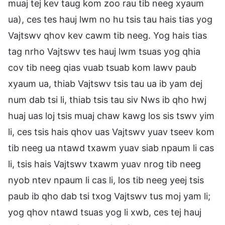
muaj tej kev taug kom zoo rau tib neeg xyaum
ua), ces tes hauj lwm no hu tsis tau hais tias yog
Vajtswv qhov kev cawm tib neeg. Yog hais tias
tag nrho Vajtswv tes hauj lwm tsuas yog qhia
cov tib neeg qias vuab tsuab kom lawv paub
xyaum ua, thiab Vajtswv tsis tau ua ib yam dej
num dab tsi li, thiab tsis tau siv Nws ib qho hwj
huaj uas loj tsis muaj chaw kawg los sis tswv yim
li, ces tsis hais qhov uas Vajtswv yuav tseev kom
tib neeg ua ntawd txawm yuav siab npaum li cas
li, tsis hais Vajtswv txawm yuav nrog tib neeg
nyob ntev npaum li cas li, los tib neeg yeej tsis
paub ib qho dab tsi txog Vajtswv tus moj yam li;
yog qhov ntawd tsuas yog li xwb, ces tej hauj