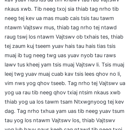
nkaus xwb. Tib neeg txoj sia thiab tag nrho tib
neeg tej kev ua mas muab cais tsis tau tawm
ntawm Vajtswv mus, thiab tag nrho tej ntawd
raug tswj los ntawm Vajtswv ob txhais tes, thiab
tej zaum kuj tseem yuav hais tau hais tias tsis
muaj ib tug neeg twg uas yuav nyob tau raws
lawv tus kheej yam tsis muaj Vajtswv li. Tsis muaj
leej twg yuav muaj cuab kav tsis lees qhov no li,
vim nws yog qhov tseeb. Tag nrho tej Vajtswv ua
yog ua rau tib neeg qhov txiaj ntsim nkaus xwb
thiab yog ua los tawm tsam Ntxwgnyoog tej kev
dag. Tag nrho txhua yam uas tib neeg yuav tsum
tau yog los ntawm Vajtswv los, thiab Vajtswv
yog lub hauv paus keeb cag ntawd tib neeg txoj