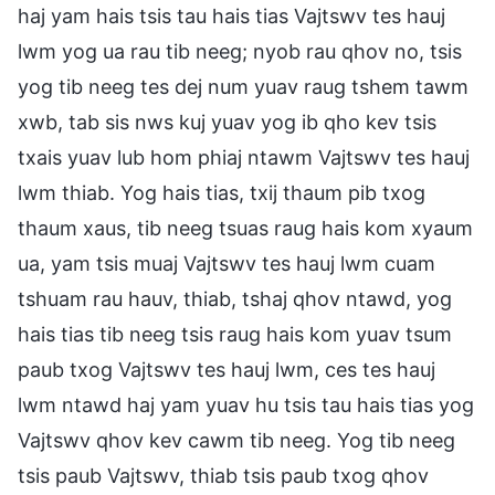
haj yam hais tsis tau hais tias Vajtswv tes hauj
lwm yog ua rau tib neeg; nyob rau qhov no, tsis
yog tib neeg tes dej num yuav raug tshem tawm
xwb, tab sis nws kuj yuav yog ib qho kev tsis
txais yuav lub hom phiaj ntawm Vajtswv tes hauj
lwm thiab. Yog hais tias, txij thaum pib txog
thaum xaus, tib neeg tsuas raug hais kom xyaum
ua, yam tsis muaj Vajtswv tes hauj lwm cuam
tshuam rau hauv, thiab, tshaj qhov ntawd, yog
hais tias tib neeg tsis raug hais kom yuav tsum
paub txog Vajtswv tes hauj lwm, ces tes hauj
lwm ntawd haj yam yuav hu tsis tau hais tias yog
Vajtswv qhov kev cawm tib neeg. Yog tib neeg
tsis paub Vajtswv, thiab tsis paub txog qhov