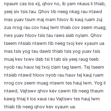
npaum cas los xij, qhov no, ib yam nkaus li thiab,
yeej siv tsis tau. Qhov tib neeg nkag rau ntawd
mas yuav tsum maj mam hloov ib kauj ruam zuj
zus nrog rau cov hauj lwm thiab cov zeem muag;
nws yuav hloov tsis tau raws siab nyiam. Qhov
tseem ntsiab ntawm tib neeg txoj kev xyaum ua
mas tsis yog tau dawb thiab tsis yog yuav tsis
muaj kev txwv dab tsi li tab sis yeej raug teeb
nyob rau hauv tej txoj ciam tag lawm. Tej tseem
ntsiab ntawd hloov nyob rau hauv tej kauj ruam
nrog cov zeem muag ntawm tes hauj lwm. Yog li
ntawd, Vajtswv qhov kev cawm tib neeg thaum
kawg thiaj li los xaus rau Vajtswv tes hauj lwm
thiab tib neeg qhov kev xyaum ua.