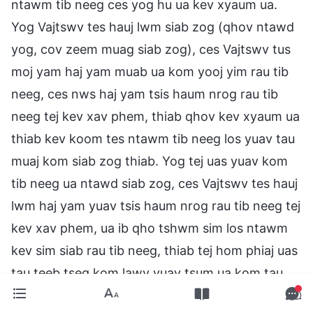
ntawm tib neeg ces yog hu ua kev xyaum ua.
Yog Vajtswv tes hauj lwm siab zog (qhov ntawd
yog, cov zeem muag siab zog), ces Vajtswv tus
moj yam haj yam muab ua kom yooj yim rau tib
neeg, ces nws haj yam tsis haum nrog rau tib
neeg tej kev xav phem, thiab qhov kev xyaum ua
thiab kev koom tes ntawm tib neeg los yuav tau
muaj kom siab zog thiab. Yog tej uas yuav kom
tib neeg ua ntawd siab zog, ces Vajtswv tes hauj
lwm haj yam yuav tsis haum nrog rau tib neeg tej
kev xav phem, ua ib qho tshwm sim los ntawm
kev sim siab rau tib neeg, thiab tej hom phiaj uas
tau teeb tseg kom lawv yuav tsum ua kom tau
txog ntawd, kuj haj yam siab dua tuaj thiab.