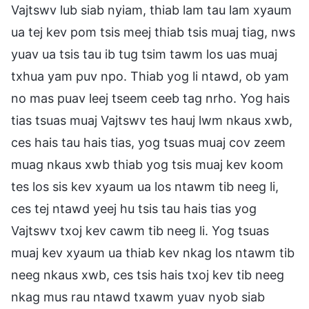
Vajtswv lub siab nyiam, thiab lam tau lam xyaum
ua tej kev pom tsis meej thiab tsis muaj tiag, nws
yuav ua tsis tau ib tug tsim tawm los uas muaj
txhua yam puv npo. Thiab yog li ntawd, ob yam
no mas puav leej tseem ceeb tag nrho. Yog hais
tias tsuas muaj Vajtswv tes hauj lwm nkaus xwb,
ces hais tau hais tias, yog tsuas muaj cov zeem
muag nkaus xwb thiab yog tsis muaj kev koom
tes los sis kev xyaum ua los ntawm tib neeg li,
ces tej ntawd yeej hu tsis tau hais tias yog
Vajtswv txoj kev cawm tib neeg li. Yog tsuas
muaj kev xyaum ua thiab kev nkag los ntawm tib
neeg nkaus xwb, ces tsis hais txoj kev tib neeg
nkag mus rau ntawd txawm yuav nyob siab