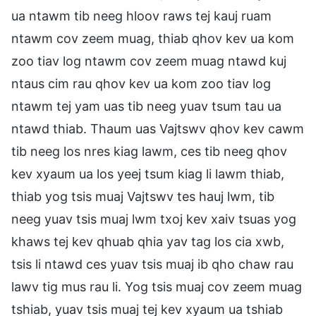
ua ntawm tib neeg hloov raws tej kauj ruam
ntawm cov zeem muag, thiab qhov kev ua kom
zoo tiav log ntawm cov zeem muag ntawd kuj
ntaus cim rau qhov kev ua kom zoo tiav log
ntawm tej yam uas tib neeg yuav tsum tau ua
ntawd thiab. Thaum uas Vajtswv qhov kev cawm
tib neeg los nres kiag lawm, ces tib neeg qhov
kev xyaum ua los yeej tsum kiag li lawm thiab,
thiab yog tsis muaj Vajtswv tes hauj lwm, tib
neeg yuav tsis muaj lwm txoj kev xaiv tsuas yog
khaws tej kev qhuab qhia yav tag los cia xwb,
tsis li ntawd ces yuav tsis muaj ib qho chaw rau
lawv tig mus rau li. Yog tsis muaj cov zeem muag
tshiab, yuav tsis muaj tej kev xyaum ua tshiab