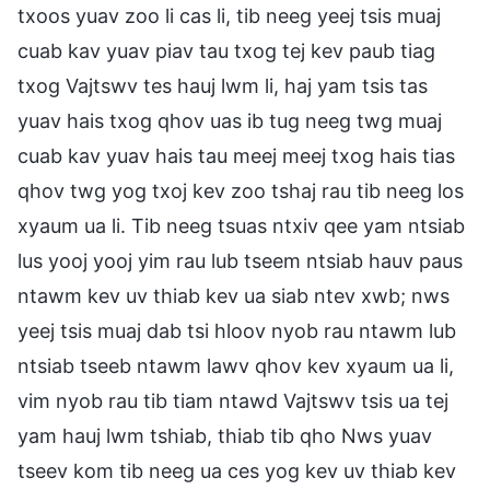
txoos yuav zoo li cas li, tib neeg yeej tsis muaj
cuab kav yuav piav tau txog tej kev paub tiag
txog Vajtswv tes hauj lwm li, haj yam tsis tas
yuav hais txog qhov uas ib tug neeg twg muaj
cuab kav yuav hais tau meej meej txog hais tias
qhov twg yog txoj kev zoo tshaj rau tib neeg los
xyaum ua li. Tib neeg tsuas ntxiv qee yam ntsiab
lus yooj yooj yim rau lub tseem ntsiab hauv paus
ntawm kev uv thiab kev ua siab ntev xwb; nws
yeej tsis muaj dab tsi hloov nyob rau ntawm lub
ntsiab tseeb ntawm lawv qhov kev xyaum ua li,
vim nyob rau tib tiam ntawd Vajtswv tsis ua tej
yam hauj lwm tshiab, thiab tib qho Nws yuav
tseev kom tib neeg ua ces yog kev uv thiab kev