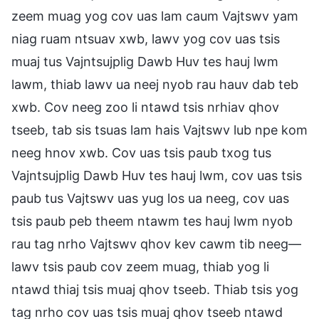
zeem muag yog cov uas lam caum Vajtswv yam
niag ruam ntsuav xwb, lawv yog cov uas tsis
muaj tus Vajntsujplig Dawb Huv tes hauj lwm
lawm, thiab lawv ua neej nyob rau hauv dab teb
xwb. Cov neeg zoo li ntawd tsis nrhiav qhov
tseeb, tab sis tsuas lam hais Vajtswv lub npe kom
neeg hnov xwb. Cov uas tsis paub txog tus
Vajntsujplig Dawb Huv tes hauj lwm, cov uas tsis
paub tus Vajtswv uas yug los ua neeg, cov uas
tsis paub peb theem ntawm tes hauj lwm nyob
rau tag nrho Vajtswv qhov kev cawm tib neeg—
lawv tsis paub cov zeem muag, thiab yog li
ntawd thiaj tsis muaj qhov tseeb. Thiab tsis yog
tag nrho cov uas tsis muaj qhov tseeb ntawd