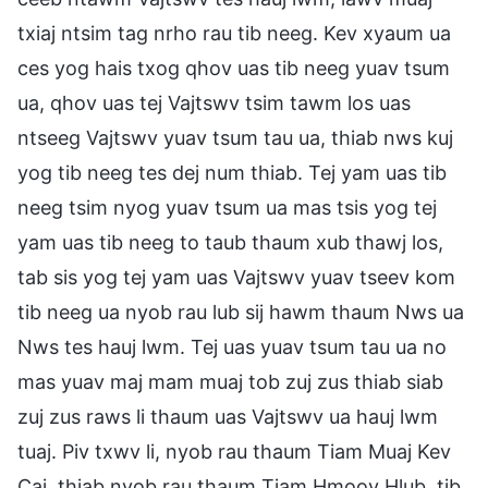
txiaj ntsim tag nrho rau tib neeg. Kev xyaum ua
ces yog hais txog qhov uas tib neeg yuav tsum
ua, qhov uas tej Vajtswv tsim tawm los uas
ntseeg Vajtswv yuav tsum tau ua, thiab nws kuj
yog tib neeg tes dej num thiab. Tej yam uas tib
neeg tsim nyog yuav tsum ua mas tsis yog tej
yam uas tib neeg to taub thaum xub thawj los,
tab sis yog tej yam uas Vajtswv yuav tseev kom
tib neeg ua nyob rau lub sij hawm thaum Nws ua
Nws tes hauj lwm. Tej uas yuav tsum tau ua no
mas yuav maj mam muaj tob zuj zus thiab siab
zuj zus raws li thaum uas Vajtswv ua hauj lwm
tuaj. Piv txwv li, nyob rau thaum Tiam Muaj Kev
Cai, thiab nyob rau thaum Tiam Hmoov Hlub, tib