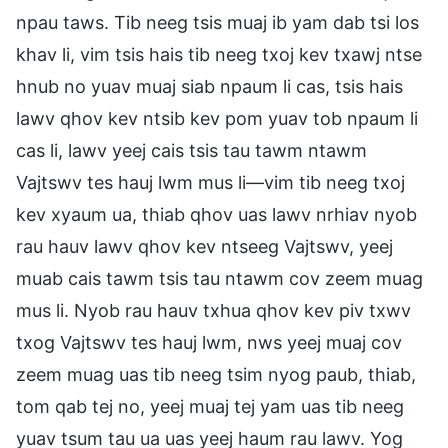
npau taws. Tib neeg tsis muaj ib yam dab tsi los
khav li, vim tsis hais tib neeg txoj kev txawj ntse
hnub no yuav muaj siab npaum li cas, tsis hais
lawv qhov kev ntsib kev pom yuav tob npaum li
cas li, lawv yeej cais tsis tau tawm ntawm
Vajtswv tes hauj lwm mus li—vim tib neeg txoj
kev xyaum ua, thiab qhov uas lawv nrhiav nyob
rau hauv lawv qhov kev ntseeg Vajtswv, yeej
muab cais tawm tsis tau ntawm cov zeem muag
mus li. Nyob rau hauv txhua qhov kev piv txwv
txog Vajtswv tes hauj lwm, nws yeej muaj cov
zeem muag uas tib neeg tsim nyog paub, thiab,
tom qab tej no, yeej muaj tej yam uas tib neeg
yuav tsum tau ua uas yeej haum rau lawv. Yog