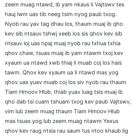
zeem muag ntawd, ib yam nkaus li Vajtswv tes
hauj lwm uas tib neeg tsim nyog paub txog.
Nyob rau yav tag dhau los, thaum muaj ib qho
kev sib ntsauv tshwj xeeb los sis qhov kev sib
ntsauv loj uas npaj muaj nyob rau txhua txhia
qhov chaw, tsuas muaj ib yam ntawm txoj kev
xyaum ua ntawd xwb thiaj li muab coj los hais
tawm. Qhov kev xyaum ua li ntawd mas yog
qhov uas yuav muab coj los siv nyob rau thaum
Tiam Hmoov Hlub, thiab yuav luag tsis muaj ib
qho dab tsi cuam tshuam txog kev paub Vajtswv,
vim lub zeem muag thaum Tiam Hmoov Hlub
mas tsuas yog lub zeem muag ntawm Yexus
qhov kev raug ntsia rau saum tus ntoo khaub lig