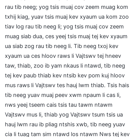
rau tib neeg; yog tsis muaj cov zeem muag kom
txhij kiag, yuav tsis muaj kev xyaum ua kom zoo
tiav log rau tib neeg li; yog tsis muaj cov zeem
muag siab dua, ces yeej tsis muaj tej kev xyaum
ua siab zog rau tib neeg li. Tib neeg txoj kev
xyaum ua ces hloov raws li Vajtswv tej hneev
taw, thiab, zoo ib yam nkaus li ntawd, tib neeg
tej kev paub thiab kev ntsib kev pom kuj hloov
mus raws li Vajtswv tes hauj lwm thiab. Tsis hais
tib neeg yuav muaj peev xwm npaum li cas li,
nws yeej tseem cais tsis tau tawm ntawm
Vajtswv mus li, thiab yog Vajtswv tsum tsis ua
hauj lwm rau ib pliag ntshis xwb, tib neeg yuav
cia li tuag tam sim ntawd los ntawm Nws tej kev