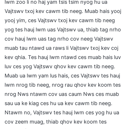
lwm zoo li no haj yam tsis tsim nyog hu ua
Vajtswv txoj kev cawm tib neeg. Muab hais yooj
yooj yim, ces Vajtswv txoj kev cawm tib neeg
yog tes hauj lwm uas Vajtswv ua, thiab tag nrho
cov hauj lwm uas tag nrho cov neeg Vajtswv
muab tau ntawd ua raws li Vajtswv txoj kev coj
kev qhia. Tes hauj lwm ntawd ces muab hais luv
luv ces yog Vajtswv qhov kev cawm tib neeg.
Muab ua lwm yam lus hais, ces Vajtswv tes hauj
lwm nrog tib neeg, nrog rau qhov kev koom tes
nrog Nws ntawm cov uas caum Nws ces muab
sau ua ke kiag ces hu ua kev cawm tib neeg.
Ntawm no, Vajtswv tes hauj lwm ces yog hu ua
cov zeem muag, thiab qhov kev koom tes