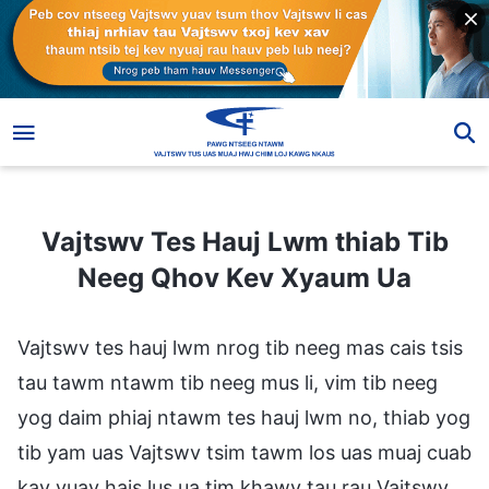
Vajtswv Tes Hauj Lwm thiab Tib Neeg Qhov Kev Xyaum Ua
Vajtswv Tes Hauj Lwm thiab Tib
Neeg Qhov Kev Xyaum Ua
Vajtswv tes hauj lwm nrog tib neeg mas cais tsis
tau tawm ntawm tib neeg mus li, vim tib neeg
yog daim phiaj ntawm tes hauj lwm no, thiab yog
tib yam uas Vajtswv tsim tawm los uas muaj cuab
kav yuav hais lus ua tim khawv tau rau Vajtswv