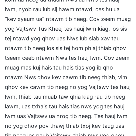
lwm, nyob rau lub sij hawm ntawd, ces hu ua
“kev xyaum ua” ntawm tib neeg. Cov zeem muag
yog Vajtswv Tus Kheej tes hauj lwm kiag, los sis
tej ntawd yog qhov uas Nws lub siab xav tau
ntawm tib neeg los sis tej hom phiaj thiab qhov
tseem ceeb ntawm Nws tes hauj lwm. Cov zeem
muag mas kuj hais tau hais tias yog ib qho
ntawm Nws qhov kev cawm tib neeg thiab, vim
qhov kev cawm tib neeg no yog Vajtswv tes hauj
lwm, thiab tau muab taw qhia kiag rau tib neeg
lawm, uas txhais tau hais tias nws yog tes hauj
lwm uas Vajtswv ua nrog tib neeg. Tes hauj lwm
no yog qhov pov thawj thiab txoj kev taug uas
tib neeg los paub Vajtswv, thiab nws yog qhov