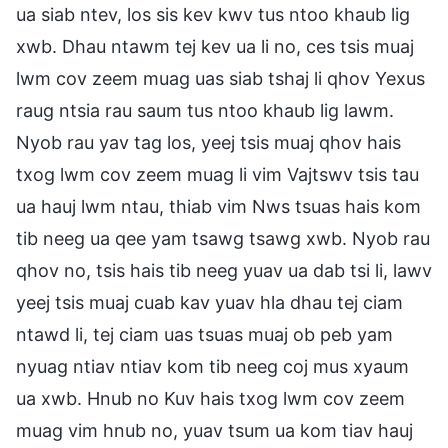
ua siab ntev, los sis kev kwv tus ntoo khaub lig
xwb. Dhau ntawm tej kev ua li no, ces tsis muaj
lwm cov zeem muag uas siab tshaj li qhov Yexus
raug ntsia rau saum tus ntoo khaub lig lawm.
Nyob rau yav tag los, yeej tsis muaj qhov hais
txog lwm cov zeem muag li vim Vajtswv tsis tau
ua hauj lwm ntau, thiab vim Nws tsuas hais kom
tib neeg ua qee yam tsawg tsawg xwb. Nyob rau
qhov no, tsis hais tib neeg yuav ua dab tsi li, lawv
yeej tsis muaj cuab kav yuav hla dhau tej ciam
ntawd li, tej ciam uas tsuas muaj ob peb yam
nyuag ntiav ntiav kom tib neeg coj mus xyaum
ua xwb. Hnub no Kuv hais txog lwm cov zeem
muag vim hnub no, yuav tsum ua kom tiav hauj