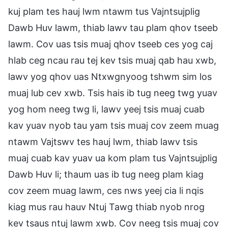
kuj plam tes hauj lwm ntawm tus Vajntsujplig
Dawb Huv lawm, thiab lawv tau plam qhov tseeb
lawm. Cov uas tsis muaj qhov tseeb ces yog caj
hlab ceg ncau rau tej kev tsis muaj qab hau xwb,
lawv yog qhov uas Ntxwgnyoog tshwm sim los
muaj lub cev xwb. Tsis hais ib tug neeg twg yuav
yog hom neeg twg li, lawv yeej tsis muaj cuab
kav yuav nyob tau yam tsis muaj cov zeem muag
ntawm Vajtswv tes hauj lwm, thiab lawv tsis
muaj cuab kav yuav ua kom plam tus Vajntsujplig
Dawb Huv li; thaum uas ib tug neeg plam kiag
cov zeem muag lawm, ces nws yeej cia li nqis
kiag mus rau hauv Ntuj Tawg thiab nyob nrog
kev tsaus ntuj lawm xwb. Cov neeg tsis muaj cov