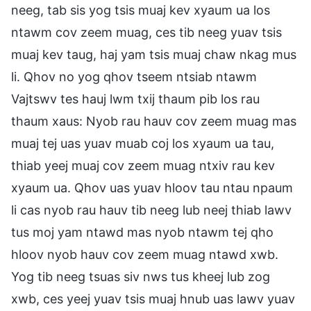
neeg, tab sis yog tsis muaj kev xyaum ua los
ntawm cov zeem muag, ces tib neeg yuav tsis
muaj kev taug, haj yam tsis muaj chaw nkag mus
li. Qhov no yog qhov tseem ntsiab ntawm
Vajtswv tes hauj lwm txij thaum pib los rau
thaum xaus: Nyob rau hauv cov zeem muag mas
muaj tej uas yuav muab coj los xyaum ua tau,
thiab yeej muaj cov zeem muag ntxiv rau kev
xyaum ua. Qhov uas yuav hloov tau ntau npaum
li cas nyob rau hauv tib neeg lub neej thiab lawv
tus moj yam ntawd mas nyob ntawm tej qho
hloov nyob hauv cov zeem muag ntawd xwb.
Yog tib neeg tsuas siv nws tus kheej lub zog
xwb, ces yeej yuav tsis muaj hnub uas lawv yuav