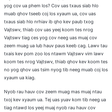
yog cov ua phem los? Cov uas txaus siab hlo
muab qhov tseeb coj los xyaum ua, cov uas
txaus siab hlo nrhiav ib qho kev paub txog
Vajtswv, thiab cov uas yeej koom tes nrog
Vajtswv tiag ces yog cov neeg uas muaj cov
zeem muag ua lub hauv paus keeb cag. Lawv tau
txais kev pom zoo los ntawm Vajtswv vim lawv
koom tes nrog Vajtswv, thiab qhov kev koom tes
no yog qhov uas tsim nyog tib neeg muab coj los
xyaum ua kiag.
Nyob rau hauv cov zeem muag mas muaj ntau
txoj kev xyaum ua. Tej uas yuav kom tib neeg ua
tiag ntawd los yeej muaj nyob rau hauv cov