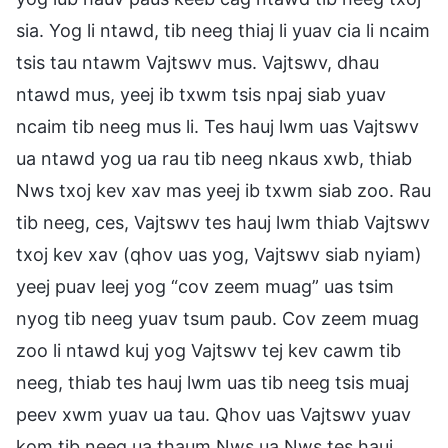
sia. Yog li ntawd, tib neeg thiaj li yuav cia li ncaim
tsis tau ntawm Vajtswv mus. Vajtswv, dhau
ntawd mus, yeej ib txwm tsis npaj siab yuav
ncaim tib neeg mus li. Tes hauj lwm uas Vajtswv
ua ntawd yog ua rau tib neeg nkaus xwb, thiab
Nws txoj kev xav mas yeej ib txwm siab zoo. Rau
tib neeg, ces, Vajtswv tes hauj lwm thiab Vajtswv
txoj kev xav (qhov uas yog, Vajtswv siab nyiam)
yeej puav leej yog “cov zeem muag” uas tsim
nyog tib neeg yuav tsum paub. Cov zeem muag
zoo li ntawd kuj yog Vajtswv tej kev cawm tib
neeg, thiab tes hauj lwm uas tib neeg tsis muaj
peev xwm yuav ua tau. Qhov uas Vajtswv yuav
kom tib neeg ua thaum Nws ua Nws tes hauj