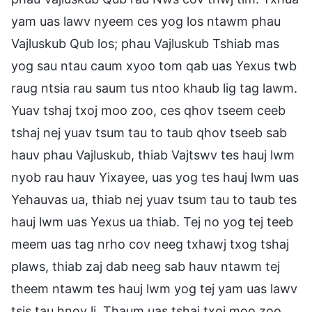
yam uas lawv nyeem ces yog los ntawm phau
Vajluskub Qub los; phau Vajluskub Tshiab mas
yog sau ntau caum xyoo tom qab uas Yexus twb
raug ntsia rau saum tus ntoo khaub lig tag lawm.
Yuav tshaj txoj moo zoo, ces qhov tseem ceeb
tshaj nej yuav tsum tau to taub qhov tseeb sab
hauv phau Vajluskub, thiab Vajtswv tes hauj lwm
nyob rau hauv Yixayee, uas yog tes hauj lwm uas
Yehauvas ua, thiab nej yuav tsum tau to taub tes
hauj lwm uas Yexus ua thiab. Tej no yog tej teeb
meem uas tag nrho cov neeg txhawj txog tshaj
plaws, thiab zaj dab neeg sab hauv ntawm tej
theem ntawm tes hauj lwm yog tej yam uas lawv
tsis tau hnov li. Thaum uas tshaj txoj moo zoo,