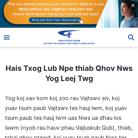
Hais Txog Lub Npe thiab Qhov Nws Yog Leej Twg
Hais Txog Lub Npe thiab Qhov Nws
Yog Leej Twg
Yog koj xav kom koj zoo rau Vajtswv siv, koj
yuav tsum paub Vajtswv tes hauj lwm, koj yuav
tsum paub tes hauj lwm uas Nws ua dhau los
lawm (nyob rau hauv phau Vajluskub Qub), thiab,
tshaj qhov ntawd, koj yuav tsum paub Nws tes