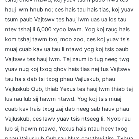
hauj lwm hnub no; ces hais tau hais tias, koj yuav
tsum paub Vajtswv tes hauj lwm uas ua los tau
ntev tshaj li 6,000 xyoo lawm. Yog koj raug hais
kom tshaj tawm txoj moo zoo, ces koj yuav tsis
muaj cuab kav ua tau li ntawd yog koj tsis paub
Vajtswv tes hauj lwm. Tej zaum ib tug neeg twg
yuav nug koj txog qhov hais tias nej tus Vajtswv
tau hais dab tsi txog phau Vajluskub, phau
Vajluskub Qub, thiab Yexus tes hauj lwm thiab tej
lus rau lub sij hawm ntawd. Yog koj tsis muaj
cuab kav hais txog zaj dab neeg sab hauv phau
Vajluskub, ces lawv yuav tsis ntseeg li. Nyob rau
lub sij hawm ntawd, Yexus hais ntau heev txog
phau Vajluskub Qub rau Nws cov thwj tim. Txhua