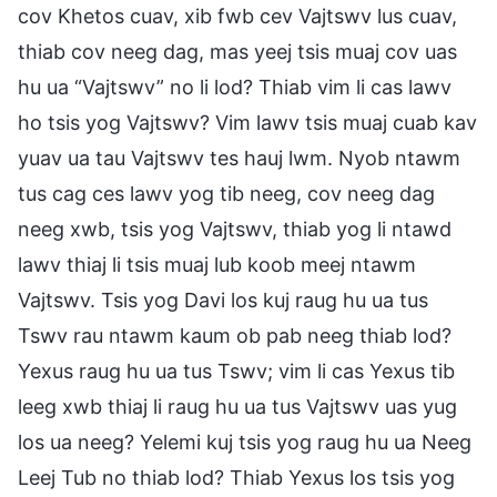
cov Khetos cuav, xib fwb cev Vajtswv lus cuav,
thiab cov neeg dag, mas yeej tsis muaj cov uas
hu ua “Vajtswv” no li lod? Thiab vim li cas lawv
ho tsis yog Vajtswv? Vim lawv tsis muaj cuab kav
yuav ua tau Vajtswv tes hauj lwm. Nyob ntawm
tus cag ces lawv yog tib neeg, cov neeg dag
neeg xwb, tsis yog Vajtswv, thiab yog li ntawd
lawv thiaj li tsis muaj lub koob meej ntawm
Vajtswv. Tsis yog Davi los kuj raug hu ua tus
Tswv rau ntawm kaum ob pab neeg thiab lod?
Yexus raug hu ua tus Tswv; vim li cas Yexus tib
leeg xwb thiaj li raug hu ua tus Vajtswv uas yug
los ua neeg? Yelemi kuj tsis yog raug hu ua Neeg
Leej Tub no thiab lod? Thiab Yexus los tsis yog