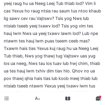
yeej raug hu ua Neeg Leej Tub thiab lod? Vim li
cas Yexus ho raug ntsia rau saum tus ntoo khaub
lig sawv cev rau Vajtswv? Tsis yog Nws lub
ntsiab tseeb yeej txawv lod? Tsis yog vim tes
hauj lwm Nws ua yeej txawv lawm lod? Lub npe
ntawm tes hauj lwm puas tseem ceeb mas?
Txawm hais tias Yexus kuj raug hu ua Neeg Leej
Tub thiab, Nws yog thawj tug Vajtswv uas yug
los ua neeg, Nws tau los tuav lub hwj chim, thiab
ua tes hauj lwm txhiv dim tiav hlo. Qhov no ua
pov thawj qhia hais tias lub koob meej thiab lub
ntsiab tseeb ntawm Yexus yeej txawv lwm tus
uas kuj raug hu ua Neeg Leej Tub no li. Niaj hnub
no, leej twg ntawm nej tau luag hais tias tag nrho