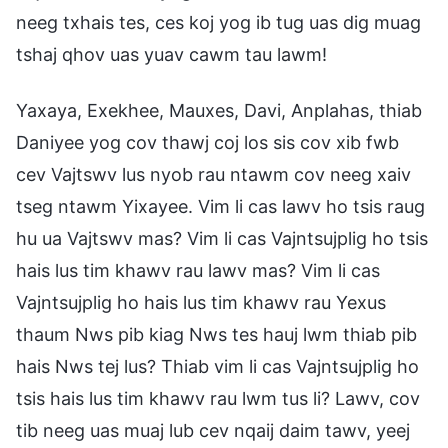
Yaxaya, Exekhee, Mauxes, Davi, Anplahas, thiab
Daniyee yog cov thawj coj los sis cov xib fwb
cev Vajtswv lus nyob rau ntawm cov neeg xaiv
tseg ntawm Yixayee. Vim li cas lawv ho tsis raug
hu ua Vajtswv mas? Vim li cas Vajntsujplig ho tsis
hais lus tim khawv rau lawv mas? Vim li cas
Vajntsujplig ho hais lus tim khawv rau Yexus
thaum Nws pib kiag Nws tes hauj lwm thiab pib
hais Nws tej lus? Thiab vim li cas Vajntsujplig ho
tsis hais lus tim khawv rau lwm tus li? Lawv, cov
tib neeg uas muaj lub cev nqaij daim tawv, yeej