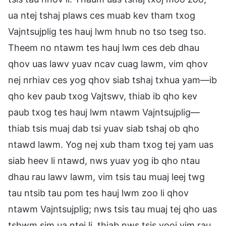
ua ntej tshaj plaws ces muab kev tham txog
Vajntsujplig tes hauj lwm hnub no tso tseg tso.
Theem no ntawm tes hauj lwm ces deb dhau
qhov uas lawv yuav ncav cuag lawm, vim qhov
nej nrhiav ces yog qhov siab tshaj txhua yam—ib
qho kev paub txog Vajtswv, thiab ib qho kev
paub txog tes hauj lwm ntawm Vajntsujplig—
thiab tsis muaj dab tsi yuav siab tshaj ob qho
ntawd lawm. Yog nej xub tham txog tej yam uas
siab heev li ntawd, nws yuav yog ib qho ntau
dhau rau lawv lawm, vim tsis tau muaj leej twg
tau ntsib tau pom tes hauj lwm zoo li qhov
ntawm Vajntsujplig; nws tsis tau muaj tej qho uas
tshwm sim ua ntej li, thiab nws tsis yooj yim rau