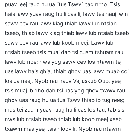
puav leej raug hu ua “tus Tswv” tag nrho. Tsis
hais lawv yuav raug hu li cas li, lawv tes hauj lwm
sawv cev rau lawv kiag thiab lawv lub ntsiab
tseeb, thiab lawv kiag thiab lawv lub ntsiab tseeb
sawv cev rau lawv lub koob meej. Lawv lub
ntsiab tseeb tsis muaj dab tsi cuam tshuam rau
lawv lub npe; nws yog sawv cev los ntawm tej
uas lawv hais qhia, thiab qhov uas lawv muab coj
los ua neej. Nyob rau hauv Vajluskub Qub, yeej
tsis muaj ib qho dab tsi uas yog qhov txawv rau
qhov uas raug hu ua tus Tswv thiab ib tug neeg
mas tej zaum yuav raug hu li cas los tau, tab sis
nws lub ntsiab tseeb thiab lub koob meej xeeb
txawm mas yeej tsis hloov li. Nyob rau ntawm