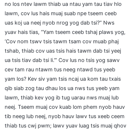
no los ntev lawm thiab ua ntau yam tau tiav hlo
lawm, cov lus hais muaj suab npe tseem ceeb
uas koj ua neej nyob nrog yog dab tsi?” Nws
yuav hais tias, “Yam tseem ceeb tshaj plaws yog,
‘Cov nom tswv tsis tawm tsam cov muab phaj
tshab, thiab cov uas tsis hais tawm dab tsi yeej
ua tsis tiav dab tsi li.’” Cov lus no tsis yog sawv
cev tam rau ntawm tus neeg ntawd tus yeeb
yam los? Kev siv yam tsis ncaj ua kom tau txais
qib siab zog tau dhau los ua nws tus yeeb yam
lawm, thiab kev yog ib tug uarau nws muaj lub
neej. Tseem muaj cov kuab lom phem nyob hauv
tib neeg lub neej, nyob hauv lawv tus xeeb ceem
thiab tus cwj pwm; lawv yuav luag tsis muaj qhov