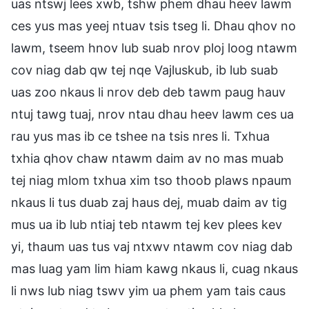
uas ntswj lees xwb, tshw phem dhau heev lawm
ces yus mas yeej ntuav tsis tseg li. Dhau qhov no
lawm, tseem hnov lub suab nrov ploj loog ntawm
cov niag dab qw tej nqe Vajluskub, ib lub suab
uas zoo nkaus li nrov deb deb tawm paug hauv
ntuj tawg tuaj, nrov ntau dhau heev lawm ces ua
rau yus mas ib ce tshee na tsis nres li. Txhua
txhia qhov chaw ntawm daim av no mas muab
tej niag mlom txhua xim tso thoob plaws npaum
nkaus li tus duab zaj haus dej, muab daim av tig
mus ua ib lub ntiaj teb ntawm tej kev plees kev
yi, thaum uas tus vaj ntxwv ntawm cov niag dab
mas luag yam lim hiam kawg nkaus li, cuag nkaus
li nws lub niag tswv yim ua phem yam tais caus