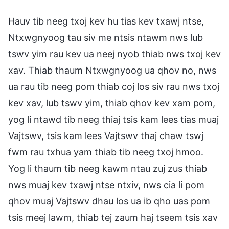
Hauv tib neeg txoj kev hu tias kev txawj ntse,
Ntxwgnyoog tau siv me ntsis ntawm nws lub
tswv yim rau kev ua neej nyob thiab nws txoj kev
xav. Thiab thaum Ntxwgnyoog ua qhov no, nws
ua rau tib neeg pom thiab coj los siv rau nws txoj
kev xav, lub tswv yim, thiab qhov kev xam pom,
yog li ntawd tib neeg thiaj tsis kam lees tias muaj
Vajtswv, tsis kam lees Vajtswv thaj chaw tswj
fwm rau txhua yam thiab tib neeg txoj hmoo.
Yog li thaum tib neeg kawm ntau zuj zus thiab
nws muaj kev txawj ntse ntxiv, nws cia li pom
qhov muaj Vajtswv dhau los ua ib qho uas pom
tsis meej lawm, thiab tej zaum haj tseem tsis xav