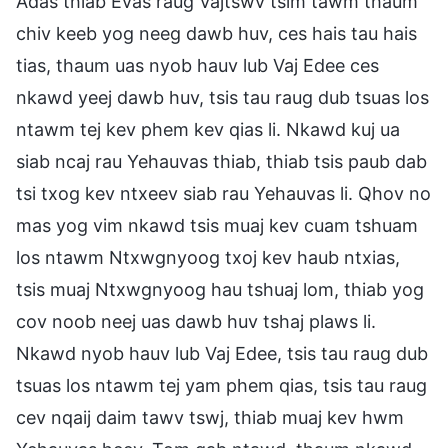
Adas thiab Evas raug Vajtswv tsim tawm thaum
chiv keeb yog neeg dawb huv, ces hais tau hais
tias, thaum uas nyob hauv lub Vaj Edee ces
nkawd yeej dawb huv, tsis tau raug dub tsuas los
ntawm tej kev phem kev qias li. Nkawd kuj ua
siab ncaj rau Yehauvas thiab, thiab tsis paub dab
tsi txog kev ntxeev siab rau Yehauvas li. Qhov no
mas yog vim nkawd tsis muaj kev cuam tshuam
los ntawm Ntxwgnyoog txoj kev haub ntxias,
tsis muaj Ntxwgnyoog hau tshuaj lom, thiab yog
cov noob neej uas dawb huv tshaj plaws li.
Nkawd nyob hauv lub Vaj Edee, tsis tau raug dub
tsuas los ntawm tej yam phem qias, tsis tau raug
cev nqaij daim tawv tswj, thiab muaj kev hwm