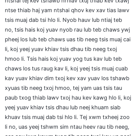
ntshai tej kev tshawb nrhiav txuj thiab kev txawj
ntse thiab haj yam ntshai qhov kev xav tias lawv
tsis muaj dab tsi hlo li. Nyob hauv lub ntiaj teb
no, tsis hais koj yuav nyob rau lub teb chaws ywj
pheej los lub teb chaws uas tib neeg tsis muaj cai
li, koj yeej yuav khiav tsis dhau tib neeg txoj
hmoo li. Tsis hais koj yuav yog tus kav lub teb
chaws los tus raug kav li, koj yeej tsis muaj cuab
kav yuav khiav dim txoj kev xav yuav los tshawb
xyuas tib neeg txoj hmoo, tej yam uas tsis tau
paub txog thiab lawv txoj hau kev kawg hlo li, koj
yeej yuav khiav tsis dhau lub neej khuam siab
khuav tsis muaj dab tsi hlo li. Tej xwm txheej zoo
li no, uas yeej tshwm sim ntau heev rau tib neeg,