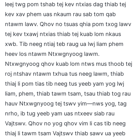
leej twg pom tshab tej kev ntxias dag thiab tej
kev xav phem uas nkaum rau sab tom qab
ntawm lawv. Qhov no tsuas qhia pom txog lawv
tej kev txawj ntxias thiab tej kuab lom nkaus
xwb. Tib neeg ntiaj teb raug ua lwj liam phem
heev los ntawm Ntxwgnyoog lawm.
Ntxwgnyoog qhov kuab lom ntws mus thoob tej
roj ntshav ntawm txhua tus neeg lawm, thiab
thiaj li pom tias tib neeg tus yeeb yam yog lwj
liam, phem, thiab tawm tsam, tsau thiab tog rau
hauv Ntxwgnyoog tej tswv yim—nws yog, tag
nrho, ib tug yeeb yam uas ntxeev siab rau
Vajtswv. Qhov no yog qhov vim li cas tib neeg
thiaj li tawm tsam Vajtswv thiab sawv ua yeeb