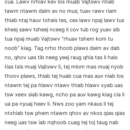
cua. Lawv nrhiav kev los muab Vajtswv ntiab
tawm ntawm daim av no mus; tuav rawv riam
thiab ntaj hauv txhais tes, ces lawv npaj lawv tus
kheej sawv tsheej nceeg li cov tub rog yuav sib
tua npaj muab Vajtswv “rhuav tshem kom tu
noob” kiag. Tag nrho thoob plaws daim av dab
no, qhov uas tib neeg yeej raug qhia tas li hais
tias tsis muaj Vajtswv li, tej mlom mas muaj nyob
thoov plaws, thiab tej huab cua mas auv niab los
ntawm tej pa hlawv ntawv thiab hlawv xyab uas
tsw xeev siab kawg, ncho pa auv kawg kiag cia li
ua pa nyuaj heev li. Nws zoo yam nkaus li tej
ntxhiab tsw phem ntawm qhov av nkos qias qias
neeg uas tsw iab nqhoob cuag tej toj taug nab