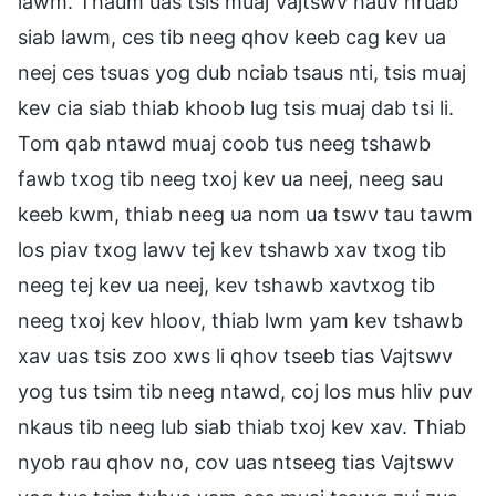
lawm. Thaum uas tsis muaj Vajtswv hauv nruab
siab lawm, ces tib neeg qhov keeb cag kev ua
neej ces tsuas yog dub nciab tsaus nti, tsis muaj
kev cia siab thiab khoob lug tsis muaj dab tsi li.
Tom qab ntawd muaj coob tus neeg tshawb
fawb txog tib neeg txoj kev ua neej, neeg sau
keeb kwm, thiab neeg ua nom ua tswv tau tawm
los piav txog lawv tej kev tshawb xav txog tib
neeg tej kev ua neej, kev tshawb xavtxog tib
neeg txoj kev hloov, thiab lwm yam kev tshawb
xav uas tsis zoo xws li qhov tseeb tias Vajtswv
yog tus tsim tib neeg ntawd, coj los mus hliv puv
nkaus tib neeg lub siab thiab txoj kev xav. Thiab
nyob rau qhov no, cov uas ntseeg tias Vajtswv