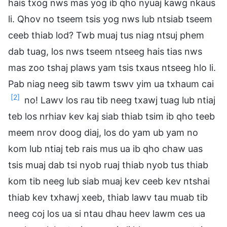
hais txog nws mas yog ib qho nyuaj kawg nkaus
li. Qhov no tseem tsis yog nws lub ntsiab tseem
ceeb thiab lod? Twb muaj tus niag ntsuj phem
dab tuag, los nws tseem ntseeg hais tias nws
mas zoo tshaj plaws yam tsis txaus ntseeg hlo li.
Pab niag neeg sib tawm tswv yim ua txhaum cai
[2]
no! Lawv los rau tib neeg txawj tuag lub ntiaj
teb los nrhiav kev kaj siab thiab tsim ib qho teeb
meem nrov doog diaj, los do yam ub yam no
kom lub ntiaj teb rais mus ua ib qho chaw uas
tsis muaj dab tsi nyob ruaj thiab nyob tus thiab
kom tib neeg lub siab muaj kev ceeb kev ntshai
thiab kev txhawj xeeb, thiab lawv tau muab tib
neeg coj los ua si ntau dhau heev lawm ces ua