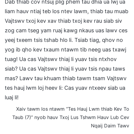
Dab thiab cov ntsuj plig phem tau dhia ua lwj ua
liam hauv ntiaj teb los ntev lawm, thiab tau muab
Vajtswv txoj kev xav thiab txoj kev rau siab siv
zog cam tseg yam ruaj kawg nkaus uas lawv ces
yeej txeem tsis tshab hlo li. Tsiab tiag, qhov no
yog ib qho kev txaum ntawm tib neeg uas txawj
tuag! Ua cas Vajtswv thiaj li yuav tsis ntxhov
siab? Ua cas Vajtswv thiaj li yuav tsis npau taws
mas? Lawv tau khuam thiab tawm tsam Vajtswv
tes hauj lwm loj heev li: Cas yuav ntxeev siab ua
luaj li!
Xaiv tawm los ntawm “Tes Hauj Lwm thiab Kev To
Taub (7)” nyob hauv Txoj Lus Tshwm Hauv Lub Cev
Nqaij Daim Tawv