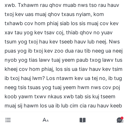
xwb. Txhawm rau qhov muab nws tso rau hauv
txoj kev uas muaj qhov txaus nyiam, kom
txhawb cov hom phiaj siab los sis muaj cov kev
xav tau yog kev tsav coj, thiab qhov no yuav
tsum yog txoj hau kev tseeb hauv lub neej. Nws
puas yog ib txoj kev zoo dua rau tib neeg ua neej
nyob yog tias lawv tuaj yeem paub txog lawv tus
kheej cov hom phiaj, los sis ua tiav hauv kev tsim
ib txoj hauj lwm? Los ntawm kev ua tej no, ib tug
neeg tsis tsuas yog tuaj yeem hwm nws cov poj
koob yawm txwv nkaus xwb tab sis kuj tseem
muaj sij hawm los ua ib lub cim cia rau hauv keeb
kwm—qhov no tsis yog qhov zoo lod? Qhov no
yog qhov zoo hauv tib neeg ntiaj teb ob lub qhov