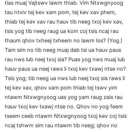
tias muaj Vajtswv lawm thiab. Vim Ntxwgnyoog
tau ntxiv tej kev xam pom, tej kev xav phem,
thiab tej kev xav rau hauv tib neeg txoj kev xav,
tsis yog tib neeg raug ua kom coj tsis ncaj rau
thaum qhov txheej txheem no lawm los? (Yog.)
Tam sim no tib neeg muaj dab tsi ua hauv paus
rau nws lub neej txoj sia? Puas yog nws muaj lub
hauv paus ua neej raws li txoj kev txawj ntse no?
Tsis yog; tib neeg ua nws lub neej txoj sia raws li
tej kev xav, qhov xam pom thiab tej tswv yim
ntawm Ntxwgnyoog uas yog yam raug zais rau
hauv txoj kev txawj ntse no. Qhov no yog feem
tseem ceeb ntawm Ntxwgnyoog txoj kev coj tsis
ncaj tshwm sim rau ntawm tib neeg; qhov no