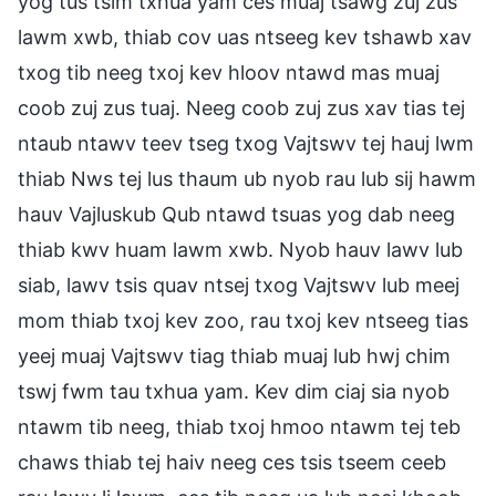
yog tus tsim txhua yam ces muaj tsawg zuj zus
lawm xwb, thiab cov uas ntseeg kev tshawb xav
txog tib neeg txoj kev hloov ntawd mas muaj
coob zuj zus tuaj. Neeg coob zuj zus xav tias tej
ntaub ntawv teev tseg txog Vajtswv tej hauj lwm
thiab Nws tej lus thaum ub nyob rau lub sij hawm
hauv Vajluskub Qub ntawd tsuas yog dab neeg
thiab kwv huam lawm xwb. Nyob hauv lawv lub
siab, lawv tsis quav ntsej txog Vajtswv lub meej
mom thiab txoj kev zoo, rau txoj kev ntseeg tias
yeej muaj Vajtswv tiag thiab muaj lub hwj chim
tswj fwm tau txhua yam. Kev dim ciaj sia nyob
ntawm tib neeg, thiab txoj hmoo ntawm tej teb
chaws thiab tej haiv neeg ces tsis tseem ceeb