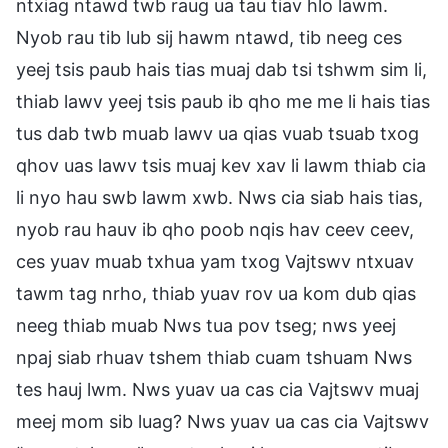
ntxiag ntawd twb raug ua tau tiav hlo lawm.
Nyob rau tib lub sij hawm ntawd, tib neeg ces
yeej tsis paub hais tias muaj dab tsi tshwm sim li,
thiab lawv yeej tsis paub ib qho me me li hais tias
tus dab twb muab lawv ua qias vuab tsuab txog
qhov uas lawv tsis muaj kev xav li lawm thiab cia
li nyo hau swb lawm xwb. Nws cia siab hais tias,
nyob rau hauv ib qho poob nqis hav ceev ceev,
ces yuav muab txhua yam txog Vajtswv ntxuav
tawm tag nrho, thiab yuav rov ua kom dub qias
neeg thiab muab Nws tua pov tseg; nws yeej
npaj siab rhuav tshem thiab cuam tshuam Nws
tes hauj lwm. Nws yuav ua cas cia Vajtswv muaj
meej mom sib luag? Nws yuav ua cas cia Vajtswv