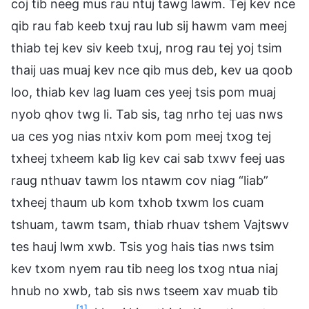
coj tib neeg mus rau ntuj tawg lawm. Tej kev nce
qib rau fab keeb txuj rau lub sij hawm vam meej
thiab tej kev siv keeb txuj, nrog rau tej yoj tsim
thaij uas muaj kev nce qib mus deb, kev ua qoob
loo, thiab kev lag luam ces yeej tsis pom muaj
nyob qhov twg li. Tab sis, tag nrho tej uas nws
ua ces yog nias ntxiv kom pom meej txog tej
txheej txheem kab lig kev cai sab txwv feej uas
raug nthuav tawm los ntawm cov niag “liab”
txheej thaum ub kom txhob txwm los cuam
tshuam, tawm tsam, thiab rhuav tshem Vajtswv
tes hauj lwm xwb. Tsis yog hais tias nws tsim
kev txom nyem rau tib neeg los txog ntua niaj
hnub no xwb, tab sis nws tseem xav muab tib
[1]