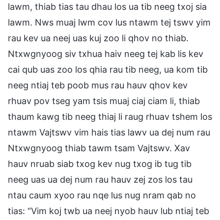
lawm, thiab tias tau dhau los ua tib neeg txoj sia
lawm. Nws muaj lwm cov lus ntawm tej tswv yim
rau kev ua neej uas kuj zoo li qhov no thiab.
Ntxwgnyoog siv txhua haiv neeg tej kab lis kev
cai qub uas zoo los qhia rau tib neeg, ua kom tib
neeg ntiaj teb poob mus rau hauv qhov kev
rhuav pov tseg yam tsis muaj ciaj ciam li, thiab
thaum kawg tib neeg thiaj li raug rhuav tshem los
ntawm Vajtswv vim hais tias lawv ua dej num rau
Ntxwgnyoog thiab tawm tsam Vajtswv. Xav
hauv nruab siab txog kev nug txog ib tug tib
neeg uas ua dej num rau hauv zej zos los tau
ntau caum xyoo rau nqe lus nug nram qab no
tias: “Vim koj twb ua neej nyob hauv lub ntiaj teb