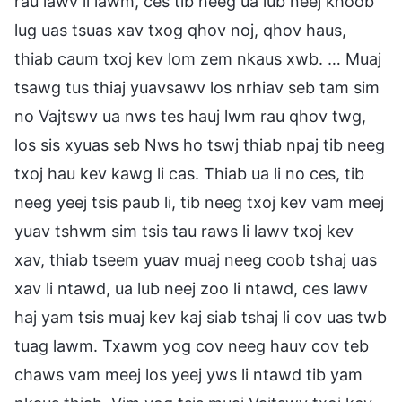
rau lawv li lawm, ces tib neeg ua lub neej khoob
lug uas tsuas xav txog qhov noj, qhov haus,
thiab caum txoj kev lom zem nkaus xwb. … Muaj
tsawg tus thiaj yuavsawv los nrhiav seb tam sim
no Vajtswv ua nws tes hauj lwm rau qhov twg,
los sis xyuas seb Nws ho tswj thiab npaj tib neeg
txoj hau kev kawg li cas. Thiab ua li no ces, tib
neeg yeej tsis paub li, tib neeg txoj kev vam meej
yuav tshwm sim tsis tau raws li lawv txoj kev
xav, thiab tseem yuav muaj neeg coob tshaj uas
xav li ntawd, ua lub neej zoo li ntawd, ces lawv
haj yam tsis muaj kev kaj siab tshaj li cov uas twb
tuag lawm. Txawm yog cov neeg hauv cov teb
chaws vam meej los yeej yws li ntawd tib yam