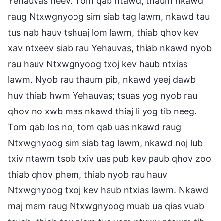
Yehauvas heev. Tom qab ntawd, thaum nkawd
raug Ntxwgnyoog sim siab tag lawm, nkawd tau
tus nab hauv tshuaj lom lawm, thiab qhov kev
xav ntxeev siab rau Yehauvas, thiab nkawd nyob
rau hauv Ntxwgnyoog txoj kev haub ntxias
lawm. Nyob rau thaum pib, nkawd yeej dawb
huv thiab hwm Yehauvas; tsuas yog nyob rau
qhov no xwb mas nkawd thiaj li yog tib neeg.
Tom qab los no, tom qab uas nkawd raug
Ntxwgnyoog sim siab tag lawm, nkawd noj lub
txiv ntawm tsob txiv uas pub kev paub qhov zoo
thiab qhov phem, thiab nyob rau hauv
Ntxwgnyoog txoj kev haub ntxias lawm. Nkawd
maj mam raug Ntxwgnyoog muab ua qias vuab