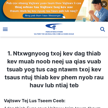
1. Ntxwgnyoog txoj kev dag thiab kev muab noob neej ua qias vuab tsuab yog tus cag ntawm txoj kev tsaus ntuj thiab kev phem nyob rau hauv lub ntiaj teb
1. Ntxwgnyoog txoj kev dag thiab
kev muab noob neej ua qias vuab
tsuab yog tus cag ntawm txoj kev
tsaus ntuj thiab kev phem nyob rau
hauv lub ntiaj teb
Vajtswv Tej Lus Tseem Ceeb: