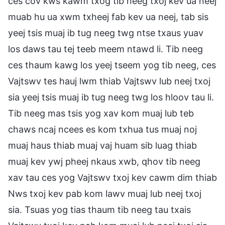
ces cov kws kawm txog tib neeg txoj kev ua neej
muab hu ua xwm txheej fab kev ua neej, tab sis
yeej tsis muaj ib tug neeg twg ntse txaus yuav
los daws tau tej teeb meem ntawd li. Tib neeg
ces thaum kawg los yeej tseem yog tib neeg, ces
Vajtswv tes hauj lwm thiab Vajtswv lub neej txoj
sia yeej tsis muaj ib tug neeg twg los hloov tau li.
Tib neeg mas tsis yog xav kom muaj lub teb
chaws ncaj ncees es kom txhua tus muaj noj
muaj haus thiab muaj vaj huam sib luag thiab
muaj kev ywj pheej nkaus xwb, qhov tib neeg
xav tau ces yog Vajtswv txoj kev cawm dim thiab
Nws txoj kev pab kom lawv muaj lub neej txoj
sia. Tsuas yog tias thaum tib neeg tau txais