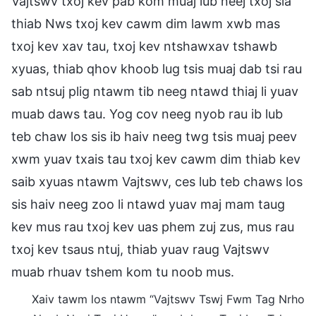
Vajtswv txoj kev pab kom muaj lub neej txoj sia
thiab Nws txoj kev cawm dim lawm xwb mas
txoj kev xav tau, txoj kev ntshawxav tshawb
xyuas, thiab qhov khoob lug tsis muaj dab tsi rau
sab ntsuj plig ntawm tib neeg ntawd thiaj li yuav
muab daws tau. Yog cov neeg nyob rau ib lub
teb chaw los sis ib haiv neeg twg tsis muaj peev
xwm yuav txais tau txoj kev cawm dim thiab kev
saib xyuas ntawm Vajtswv, ces lub teb chaws los
sis haiv neeg zoo li ntawd yuav maj mam taug
kev mus rau txoj kev uas phem zuj zus, mus rau
txoj kev tsaus ntuj, thiab yuav raug Vajtswv
muab rhuav tshem kom tu noob mus.
Xaiv tawm los ntawm “Vajtswv Tswj Fwm Tag Nrho