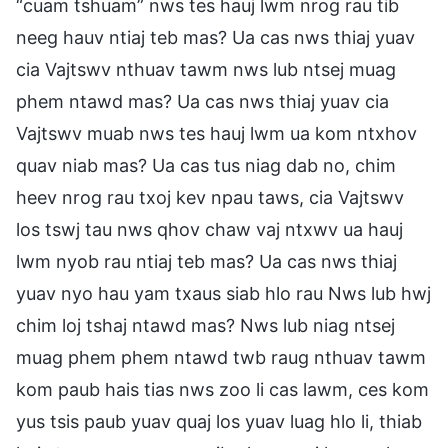
“cuam tshuam” nws tes hauj lwm nrog rau tib
neeg hauv ntiaj teb mas? Ua cas nws thiaj yuav
cia Vajtswv nthuav tawm nws lub ntsej muag
phem ntawd mas? Ua cas nws thiaj yuav cia
Vajtswv muab nws tes hauj lwm ua kom ntxhov
quav niab mas? Ua cas tus niag dab no, chim
heev nrog rau txoj kev npau taws, cia Vajtswv
los tswj tau nws qhov chaw vaj ntxwv ua hauj
lwm nyob rau ntiaj teb mas? Ua cas nws thiaj
yuav nyo hau yam txaus siab hlo rau Nws lub hwj
chim loj tshaj ntawd mas? Nws lub niag ntsej
muag phem phem ntawd twb raug nthuav tawm
kom paub hais tias nws zoo li cas lawm, ces kom
yus tsis paub yuav quaj los yuav luag hlo li, thiab