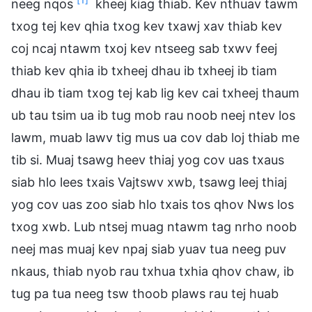
neeg nqos
kheej kiag thiab. Kev nthuav tawm
txog tej kev qhia txog kev txawj xav thiab kev
coj ncaj ntawm txoj kev ntseeg sab txwv feej
thiab kev qhia ib txheej dhau ib txheej ib tiam
dhau ib tiam txog tej kab lig kev cai txheej thaum
ub tau tsim ua ib tug mob rau noob neej ntev los
lawm, muab lawv tig mus ua cov dab loj thiab me
tib si. Muaj tsawg heev thiaj yog cov uas txaus
siab hlo lees txais Vajtswv xwb, tsawg leej thiaj
yog cov uas zoo siab hlo txais tos qhov Nws los
txog xwb. Lub ntsej muag ntawm tag nrho noob
neej mas muaj kev npaj siab yuav tua neeg puv
nkaus, thiab nyob rau txhua txhia qhov chaw, ib
tug pa tua neeg tsw thoob plaws rau tej huab