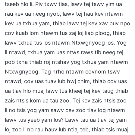
tseeb hlo li. Piv txwv tias, lawv tej tswv yim ua
rau kev ua neeg nyob, lawv tej hau kev ntawm
kev ua txhua yam, thiab lawv tej kev xav puv npo
cov kuab lom ntawm tus zaj loj liab ploog, thiab
lawv txhua tus los ntawm Ntxwgnyoog los. Yog
li ntawd, txhua yam uas ntws raws tib neeg tej
pob txha thiab roj ntshav yog txhua yam ntawm
Ntxwgnyoog. Tag nrho ntawm covnom tswv
ntawd, cov uas tuav lub hwj chim, thiab cov uas
ua tiav hlo muaj lawv tus kheej tej kev taug thiab
zais ntsis kom ua tau zoo. Tej kev zais ntsis zoo
li no tsis yog yam sawv cev zoo tiav log ntawm
lawv tus yeeb yam los? Lawv tau ua tiav tej yam
loj zoo li no rau hauv lub ntiaj teb, thiab tsis muaj