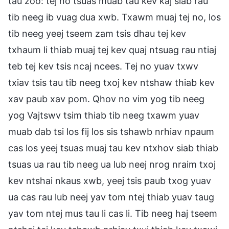
tau zoo: tej no tsuas muab tau kev kaj siab rau
tib neeg ib vuag dua xwb. Txawm muaj tej no, los
tib neeg yeej tseem zam tsis dhau tej kev
txhaum li thiab muaj tej kev quaj ntsuag rau ntiaj
teb tej kev tsis ncaj ncees. Tej no yuav txwv
txiav tsis tau tib neeg txoj kev ntshaw thiab kev
xav paub xav pom. Qhov no vim yog tib neeg
yog Vajtswv tsim thiab tib neeg txawm yuav
muab dab tsi los fij los sis tshawb nrhiav npaum
cas los yeej tsuas muaj tau kev ntxhov siab thiab
tsuas ua rau tib neeg ua lub neej nrog nraim txoj
kev ntshai nkaus xwb, yeej tsis paub txog yuav
ua cas rau lub neej yav tom ntej thiab yuav taug
yav tom ntej mus tau li cas li. Tib neeg haj tseem