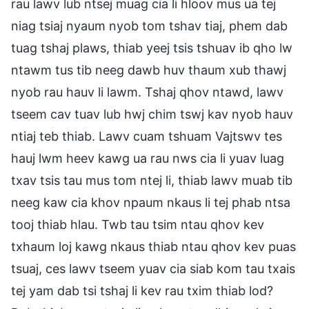
rau lawv lub ntsej muag cia li hloov mus ua tej
niag tsiaj nyaum nyob tom tshav tiaj, phem dab
tuag tshaj plaws, thiab yeej tsis tshuav ib qho lw
ntawm tus tib neeg dawb huv thaum xub thawj
nyob rau hauv li lawm. Tshaj qhov ntawd, lawv
tseem cav tuav lub hwj chim tswj kav nyob hauv
ntiaj teb thiab. Lawv cuam tshuam Vajtswv tes
hauj lwm heev kawg ua rau nws cia li yuav luag
txav tsis tau mus tom ntej li, thiab lawv muab tib
neeg kaw cia khov npaum nkaus li tej phab ntsa
tooj thiab hlau. Twb tau tsim ntau qhov kev
txhaum loj kawg nkaus thiab ntau qhov kev puas
tsuaj, ces lawv tseem yuav cia siab kom tau txais
tej yam dab tsi tshaj li kev rau txim thiab lod?