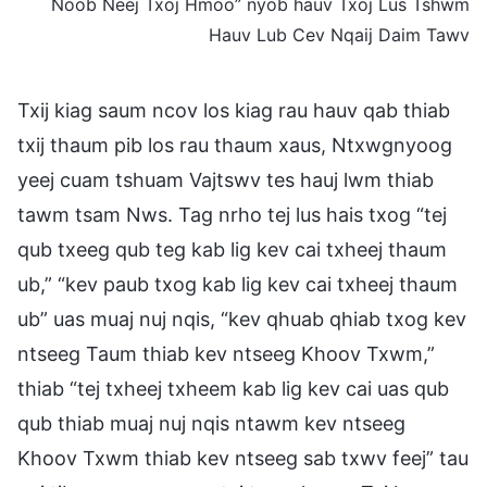
Noob Neej Txoj Hmoo” nyob hauv Txoj Lus Tshwm
Hauv Lub Cev Nqaij Daim Tawv
Txij kiag saum ncov los kiag rau hauv qab thiab
txij thaum pib los rau thaum xaus, Ntxwgnyoog
yeej cuam tshuam Vajtswv tes hauj lwm thiab
tawm tsam Nws. Tag nrho tej lus hais txog “tej
qub txeeg qub teg kab lig kev cai txheej thaum
ub,” “kev paub txog kab lig kev cai txheej thaum
ub” uas muaj nuj nqis, “kev qhuab qhiab txog kev
ntseeg Taum thiab kev ntseeg Khoov Txwm,”
thiab “tej txheej txheem kab lig kev cai uas qub
qub thiab muaj nuj nqis ntawm kev ntseeg
Khoov Txwm thiab kev ntseeg sab txwv feej” tau