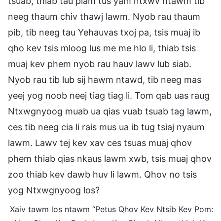
tsuab, thiab tau plam tus yam ntxwv ntawm tib
neeg thaum chiv thawj lawm. Nyob rau thaum
pib, tib neeg tau Yehauvas txoj pa, tsis muaj ib
qho kev tsis mloog lus me me hlo li, thiab tsis
muaj kev phem nyob rau hauv lawv lub siab.
Nyob rau tib lub sij hawm ntawd, tib neeg mas
yeej yog noob neej tiag tiag li. Tom qab uas raug
Ntxwgnyoog muab ua qias vuab tsuab tag lawm,
ces tib neeg cia li rais mus ua ib tug tsiaj nyaum
lawm. Lawv tej kev xav ces tsuas muaj qhov
phem thiab qias nkaus lawm xwb, tsis muaj qhov
zoo thiab kev dawb huv li lawm. Qhov no tsis
yog Ntxwgnyoog los?
Xaiv tawm los ntawm “Petus Qhov Kev Ntsib Kev Pom: