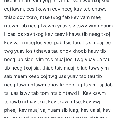
nkaus thiab. Vim yog tsis muaj Vajtswv txoj kev
coj lawm, ces txawm cov neeg kav teb chaws
thiab cov txawj ntse txog fab kev vam meej
ntawm tib neeg txawm yuav siv tswv yim npaum
li cas los xav txog kev ceev khaws tib neeg txoj
kev vam meej los yeej pab tsis tau. Tsis muaj leej
twg yuav los txhaws tau qhov khoob hauv tib
neeg lub siab, vim tsis muaj leej twg yuav ua tau
tib neeg txoj sia, thiab tsis muaj ib lub tswv yim
sab meem xeeb coj twg uas yuav tso tau tib
neeg tawm ntawm qhov khoob lug tsis muaj dab
tsi uas lawv tab tom ntsib ntawd li. Kev kawm
tshawb nrhiav txuj, kev txawj ntse, kev ywj
pheej, kev muaj vaj huam sib luag, kev ua si, kev