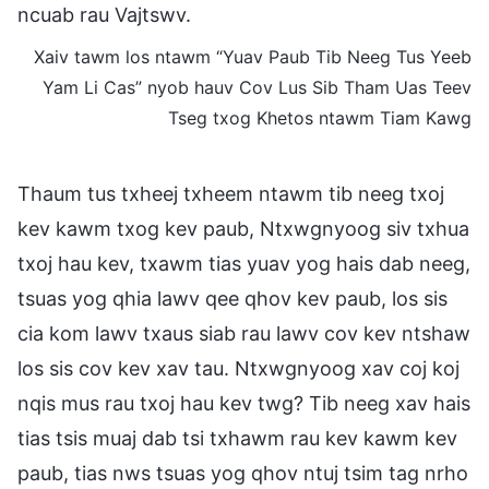
ncuab rau Vajtswv.
Xaiv tawm los ntawm “Yuav Paub Tib Neeg Tus Yeeb
Yam Li Cas” nyob hauv Cov Lus Sib Tham Uas Teev
Tseg txog Khetos ntawm Tiam Kawg
Thaum tus txheej txheem ntawm tib neeg txoj
kev kawm txog kev paub, Ntxwgnyoog siv txhua
txoj hau kev, txawm tias yuav yog hais dab neeg,
tsuas yog qhia lawv qee qhov kev paub, los sis
cia kom lawv txaus siab rau lawv cov kev ntshaw
los sis cov kev xav tau. Ntxwgnyoog xav coj koj
nqis mus rau txoj hau kev twg? Tib neeg xav hais
tias tsis muaj dab tsi txhawm rau kev kawm kev
paub, tias nws tsuas yog qhov ntuj tsim tag nrho