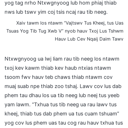
yog tag nrho Ntxwgnyoog lub hom phiaj thiab
nws lub tswv yim coj tsis ncaj rau tib neeg.
Xaiv tawm los ntawm “Vajtswv Tus Kheej, tus Uas
Tsuas Yog Tib Tug Xwb V” nyob hauv Txoj Lus Tshwm
Hauv Lub Cev Nqaij Daim Tawv
Ntxwgnyoog ua lwj liam rau tib neeg los ntawm
txoj kev kawm thiab kev haub ntxias ntawm
tsoom fwv hauv teb chaws thiab ntawm cov
muaj suab npe thiab zoo tshaj. Lawv cov lus dab
phem tau dhau los ua tib neeg lub neej tus yeeb
yam lawm. “Txhua tus tib neeg ua rau lawv tus
kheej, thiab tus dab phem ua tus cuam tshuam”
yog cov lus phem uas tau cog rau hauv txhua tus