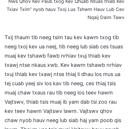
Nws Qhov Kev Paub txog Kev Qhuab Ntuas thiab Kev
Txiav Txim” nyob hauv Txoj Lus Tshwm Hauv Lub Cev
Nqaij Daim Tawv
Txij thaum tib neeg tsim tau kev kawm txog tib
neeg txoj kev ua neej, tib neeg lub siab ces tsuas
muaj kev tshawb fawb nrhiav txuj thiab kev
txawj ntse nkaus xwb. Kev kawm tshawb nrhiav
txuj thiab kev txawj ntse thiaj li dhau los mus ua
tej cuab yeej siv los kav tib neeg, ces thiaj tsis
muaj chaw txaus rau tib neeg los teev hawm
Vajtswv, thiab tsis muaj ib yam dab tsi zoo rau
kev teev hawm Vajtswv lawm. Vajtswv qhov
chaw nyob hauv neeg lub siab haj yam poob qis