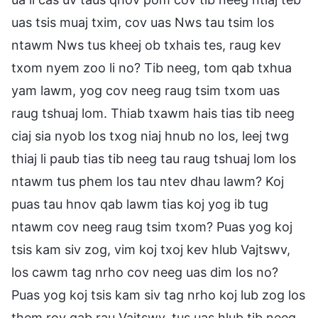
uas tsis muaj txim, cov uas Nws tau tsim los
ntawm Nws tus kheej ob txhais tes, raug kev
txom nyem zoo li no? Tib neeg, tom qab txhua
yam lawm, yog cov neeg raug tsim txom uas
raug tshuaj lom. Thiab txawm hais tias tib neeg
ciaj sia nyob los txog niaj hnub no los, leej twg
thiaj li paub tias tib neeg tau raug tshuaj lom los
ntawm tus phem los tau ntev dhau lawm? Koj
puas tau hnov qab lawm tias koj yog ib tug
ntawm cov neeg raug tsim txom? Puas yog koj
tsis kam siv zog, vim koj txoj kev hlub Vajtswv,
los cawm tag nrho cov neeg uas dim los no?
Puas yog koj tsis kam siv tag nrho koj lub zog los
them rov qab rau Vajtswv, tus uas hlub tib neeg