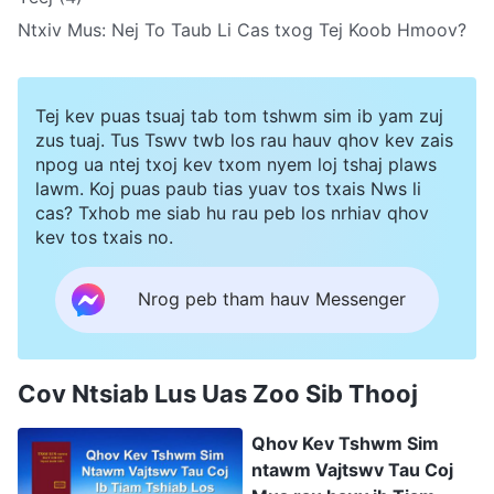
Ntxiv Mus:
Nej To Taub Li Cas txog Tej Koob Hmoov?
Tej kev puas tsuaj tab tom tshwm sim ib yam zuj
zus tuaj. Tus Tswv twb los rau hauv qhov kev zais
npog ua ntej txoj kev txom nyem loj tshaj plaws
lawm. Koj puas paub tias yuav tos txais Nws li
cas? Txhob me siab hu rau peb los nrhiav qhov
kev tos txais no.
Nrog peb tham hauv Messenger
Cov Ntsiab Lus Uas Zoo Sib Thooj
Qhov Kev Tshwm Sim
ntawm Vajtswv Tau Coj