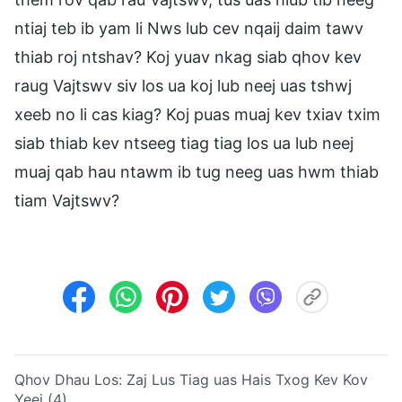
ntiaj teb ib yam li Nws lub cev nqaij daim tawv
thiab roj ntshav? Koj yuav nkag siab qhov kev
raug Vajtswv siv los ua koj lub neej uas tshwj
xeeb no li cas kiag? Koj puas muaj kev txiav txim
siab thiab kev ntseeg tiag tiag los ua lub neej
muaj qab hau ntawm ib tug neeg uas hwm thiab
tiam Vajtswv?
Qhov Dhau Los:
Zaj Lus Tiag uas Hais Txog Kev Kov
Yeej (4)