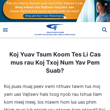
Koj Yuav Tsum Koom Tes Li Cas mus rau Koj Txoj Num Yav Pem Suab?
Koj Yuav Tsum Koom Tes Li Cas
mus rau Koj Txoj Num Yav Pem
Suab?
Koj puas muaj peev xwm nthuav tawm tus moj
yam uas Vajtswv hais txog nyob rau txhua tiam
kom meej meej, los ntawm hom lus uas phim
thiab muaj lub ntsiab rau ntawm tiam ntawd? Koj