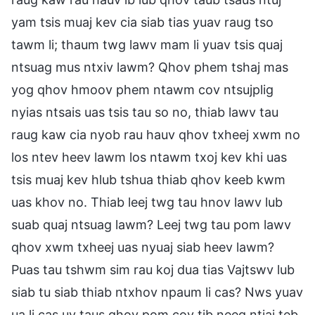
yam tsis muaj kev cia siab tias yuav raug tso
tawm li; thaum twg lawv mam li yuav tsis quaj
ntsuag mus ntxiv lawm? Qhov phem tshaj mas
yog qhov hmoov phem ntawm cov ntsujplig
nyias ntsais uas tsis tau so no, thiab lawv tau
raug kaw cia nyob rau hauv qhov txheej xwm no
los ntev heev lawm los ntawm txoj kev khi uas
tsis muaj kev hlub tshua thiab qhov keeb kwm
uas khov no. Thiab leej twg tau hnov lawv lub
suab quaj ntsuag lawm? Leej twg tau pom lawv
qhov xwm txheej uas nyuaj siab heev lawm?
Puas tau tshwm sim rau koj dua tias Vajtswv lub
siab tu siab thiab ntxhov npaum li cas? Nws yuav
ua li cas uv taus qhov pom cov tib neeg ntiaj teb