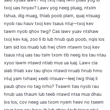
txoj uas hnyav? Lawv yog neeg pluag, ntxim
tshua, dig muag, thiab poob plam, quaj ntsuag
nyob rau hauv txoj kev tsaus ntuj—txoj kev
tawm nyob qhov twg? Cas lawv yuav ntshaw
txoj kev kaj, zoo li ib lub hnub qub poob, nqis los
tam sid los muab lub hwj chim ntawm txoj kev
tsaus ntuj uas tau tsim txom tib neeg los tau ntau
xyoo lawm ntawd ntiab mus ua luaj. Lawv cia
siab thiab xav tau qhov ntawd nruab hnub hmo
ntuj yam txhawj xeeb ntsuav—leej twg thiaj li
paub qhov no tag nrho? Txawm tias nyob rau
hnub uas thaum lub teeb ntawd ntsa mus dhau
los los, cov neeg uas txom nyem heev no tseem
raug kaw rau hauv ib lub qhov taub tsaus ntuj