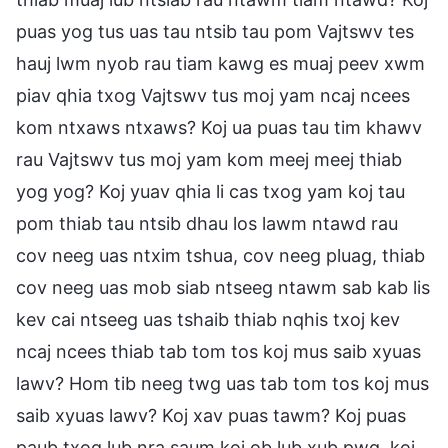
puas yog tus uas tau ntsib tau pom Vajtswv tes
hauj lwm nyob rau tiam kawg es muaj peev xwm
piav qhia txog Vajtswv tus moj yam ncaj ncees
kom ntxaws ntxaws? Koj ua puas tau tim khawv
rau Vajtswv tus moj yam kom meej meej thiab
yog yog? Koj yuav qhia li cas txog yam koj tau
pom thiab tau ntsib dhau los lawm ntawd rau
cov neeg uas ntxim tshua, cov neeg pluag, thiab
cov neeg uas mob siab ntseeg ntawm sab kab lis
kev cai ntseeg uas tshaib thiab nqhis txoj kev
ncaj ncees thiab tab tom tos koj mus saib xyuas
lawv? Hom tib neeg twg uas tab tom tos koj mus
saib xyuas lawv? Koj xav puas tawm? Koj puas
paub txog lub nra saum koj ob lub xub pwg, koj