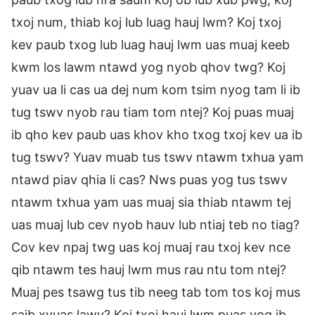
txoj num, thiab koj lub luag hauj lwm? Koj txoj
kev paub txog lub luag hauj lwm uas muaj keeb
kwm los lawm ntawd yog nyob qhov twg? Koj
yuav ua li cas ua dej num kom tsim nyog tam li ib
tug tswv nyob rau tiam tom ntej? Koj puas muaj
ib qho kev paub uas khov kho txog txoj kev ua ib
tug tswv? Yuav muab tus tswv ntawm txhua yam
ntawd piav qhia li cas? Nws puas yog tus tswv
ntawm txhua yam uas muaj sia thiab ntawm tej
uas muaj lub cev nyob hauv lub ntiaj teb no tiag?
Cov kev npaj twg uas koj muaj rau txoj kev nce
qib ntawm tes hauj lwm mus rau ntu tom ntej?
Muaj pes tsawg tus tib neeg tab tom tos koj mus
saib xyuas lawv? Koj txoj hauj lwm puas yog ib