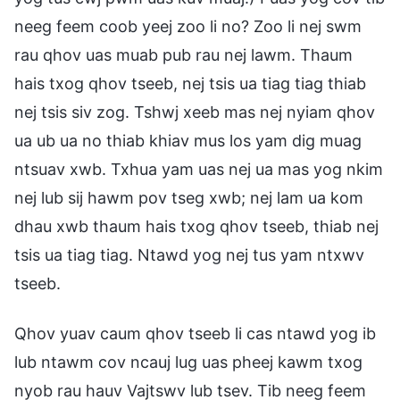
neeg feem coob yeej zoo li no? Zoo li nej swm
rau qhov uas muab pub rau nej lawm. Thaum
hais txog qhov tseeb, nej tsis ua tiag tiag thiab
nej tsis siv zog. Tshwj xeeb mas nej nyiam qhov
ua ub ua no thiab khiav mus los yam dig muag
ntsuav xwb. Txhua yam uas nej ua mas yog nkim
nej lub sij hawm pov tseg xwb; nej lam ua kom
dhau xwb thaum hais txog qhov tseeb, thiab nej
tsis ua tiag tiag. Ntawd yog nej tus yam ntxwv
tseeb.
Qhov yuav caum qhov tseeb li cas ntawd yog ib
lub ntawm cov ncauj lug uas pheej kawm txog
nyob rau hauv Vajtswv lub tsev. Tib neeg feem