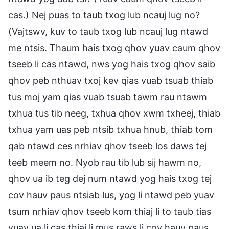
cas.) Nej puas to taub txog lub ncauj lug no?
(Vajtswv, kuv to taub txog lub ncauj lug ntawd
me ntsis. Thaum hais txog qhov yuav caum qhov
tseeb li cas ntawd, nws yog hais txog qhov saib
qhov peb nthuav txoj kev qias vuab tsuab thiab
tus moj yam qias vuab tsuab tawm rau ntawm
txhua tus tib neeg, txhua qhov xwm txheej, thiab
txhua yam uas peb ntsib txhua hnub, thiab tom
qab ntawd ces nrhiav qhov tseeb los daws tej
teeb meem no. Nyob rau tib lub sij hawm no,
qhov ua ib teg dej num ntawd yog hais txog tej
cov hauv paus ntsiab lus, yog li ntawd peb yuav
tsum nrhiav qhov tseeb kom thiaj li to taub tias
yuav ua li cas thiaj li mus raws li cov hauv paus