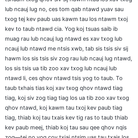
lub ncauj lug no, ces tom qab ntawd yuav sau
txog tej kev paub uas kawm tau los ntawm txoj
kev to taub ntawd cia. Yog koj tsuas saib ib
muag rau lub ncauj lug ntawd es xav txog lub
ncauj lub ntawd me ntsis xwb, tab sis tsis siv sij
hawm los sis tsis siv zog rau lub ncauj lug ntawd,
los sis tsis ua tib zoo xav txog lub ncauj lub
ntawd li, ces qhov ntawd tsis yog to taub. To
taub txhais tias koj xav txog qhov ntawd tiag
tiag, koj siv zog tiag tiag los ua tib zoo xav txog
qhov ntawd, koj kawm tau txoj kev paub tiag
tiag, thiab koj tau txais kev tig ras to taub thiab
kev paub meej, thiab koj tau sau qee qhov nqis
zog—tej no yog cov txiaj ntsim uas tau txais los