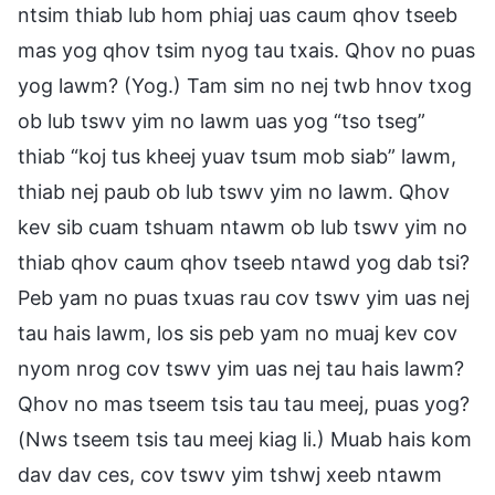
ntsim thiab lub hom phiaj uas caum qhov tseeb
mas yog qhov tsim nyog tau txais. Qhov no puas
yog lawm? (Yog.) Tam sim no nej twb hnov txog
ob lub tswv yim no lawm uas yog “tso tseg”
thiab “koj tus kheej yuav tsum mob siab” lawm,
thiab nej paub ob lub tswv yim no lawm. Qhov
kev sib cuam tshuam ntawm ob lub tswv yim no
thiab qhov caum qhov tseeb ntawd yog dab tsi?
Peb yam no puas txuas rau cov tswv yim uas nej
tau hais lawm, los sis peb yam no muaj kev cov
nyom nrog cov tswv yim uas nej tau hais lawm?
Qhov no mas tseem tsis tau tau meej, puas yog?
(Nws tseem tsis tau meej kiag li.) Muab hais kom
dav dav ces, cov tswv yim tshwj xeeb ntawm