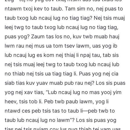
ntawm txoj kev to taub. Tam sim no, nej puas to
taub txog lub ncauj lug no tiag tiag? Nej tsis muaj
leej twg to taub txog lub ncauj lug no tiag tiag,
puas yog? Zaum tas los no, kuv twb muab hauj
lwm rau nej mus ua tom tsev lawm, uas yog ib
lub ncauj lug es kom nej thiaj li npaj tau, tab sis
nej tsis muaj leej twg to taub txog lub ncauj lub
no thiab nej tsis ua tiag tiag li. Puas yog nej cia
siab tias kuv yuav muab pub rau nej? Los sis puas
yog nej xav tias, “Lub ncauj lug no mas yooj yim
heev, tsis tob li. Peb twb paub lawm, yog li
ntawd ces peb tsis tas to taub li—peb twb to
taub lub ncauj lug no lawm”? Los sis puas yog
tias nej tsis nyiam cov lus nug thiab tej yam uas