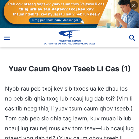
Yuav Caum Qhov Tseeb Li Cas (1)
Yuav Caum Qhov Tseeb Li Cas (1)
Nyob rau peb txoj kev sib txoos ua ke dhau los
no peb sib qhia txog lub ncauj lug dab tsi? (Vim li
cas tib neeg thiaj li yuav tsum caum qhov tseeb.)
Tom qab peb sib qhia tag lawm, kuv muab ib lub
ncauj lug rau nej mus xav tom tsev—lub ncauj lug
ntawd yog dab tsi? (Yuav caum qhov tseeb li