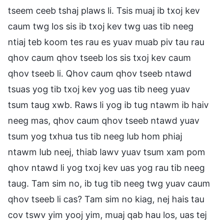
tseem ceeb tshaj plaws li. Tsis muaj ib txoj kev
caum twg los sis ib txoj kev twg uas tib neeg
ntiaj teb koom tes rau es yuav muab piv tau rau
qhov caum qhov tseeb los sis txoj kev caum
qhov tseeb li. Qhov caum qhov tseeb ntawd
tsuas yog tib txoj kev yog uas tib neeg yuav
tsum taug xwb. Raws li yog ib tug ntawm ib haiv
neeg mas, qhov caum qhov tseeb ntawd yuav
tsum yog txhua tus tib neeg lub hom phiaj
ntawm lub neej, thiab lawv yuav tsum xam pom
qhov ntawd li yog txoj kev uas yog rau tib neeg
taug. Tam sim no, ib tug tib neeg twg yuav caum
qhov tseeb li cas? Tam sim no kiag, nej hais tau
cov tswv yim yooj yim, muaj qab hau los, uas tej