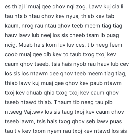
es thiaj li muaj qee qhov nqi zog. Lawv kuj cia li
tau ntsib ntau qhov kev nyuaj thiab kev tab
kaum, nrog rau ntau qhov teeb meem tiag tiag
hauv lawv lub neej los sis cheeb tsam ib puag
ncig. Muab hais kom luv luv ces, tib neeg feem
coob muaj qee qib kev to taub txog txoj kev
caum qhov tseeb, tsis hais nyob rau hauv lub cev
los sis los ntawm qee qhov teeb meem tiag tiag,
thiab lawv kuj muaj qee qhov kev paub ntawm
txoj kev qhuab qhia txog txoj kev caum qhov
tseeb ntawd thiab. Thaum tib neeg tau pib
ntseeg Vajtswv los sis taug txoj kev caum qhov
tseeb lawm, tsis hais txog qhov seb lawv puas
tau tiv kev txom nyem rau txoj kev ntawd los sis