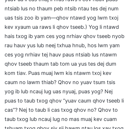
ntsiab lus no thaum peb ntsib ntau tes dej num
uas tsis zoo ib yam—qhov ntawd yog lwm txoj
kev xyaum ua raws li qhov tseeb.) Yog li ntawd
hais txog ib yam ces yog nrhiav qhov tseeb nyob
rau hauv yus lub neej txhua hnub, hos lwm yam
ces yog nrhiav tej hauv paus ntsiab lus ntawm
qhov tseeb thaum tab tom ua yus tes dej dum
kom tiav. Puas muaj lwm kis ntawm txoj kev
caum no lawm thiab? Qhov no yuav tsum tsis
yog ib lub ncauj lug uas nyuaj, puas yog? Nej
puas to taub txog qhov “yuav caum qhov tseeb li
cas”? Nej to taub li cas txog qhov no? Qhov to
taub txog lub ncauj lug no mas muaj kev cuam
tshuam txog qhov siv sij hawm ntau los xav txog