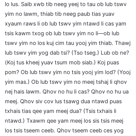
lo lus. Saib xwb tib neeg yeej to tau ob lub tswv
yim no lawm, thiab tib neeg paub tias yuav
xyaum raws li ob lub tswv yim ntawd li cas yam
tsis kawm txog ob lub tswv yim no li—ob lub
tswv yim no los kuj cim tau yooj yim thiab. Thawj
lub tswv yim yog dab tsi? (Tso tseg.) Lub ob ne?
(Koj tus kheej yuav tsum mob siab.) Koj puas
pom? Ob lub tswv yim no tsis yooj yim lod? (Yooj
yim mas.) Ob lub tswv yim no meej tshaj li qhov
nej hais lawm. Qhov no hu li cas? Qhov no hu ua
meej. Qhov siv cov lus tsawg dua ntawd puas
txhais tias qee yam meej dua? (Tsis txhais li
ntawd.) Txawm qee yam meej los sis tsis meej
los tsis tseem ceeb. Qhov tseem ceeb ces yog