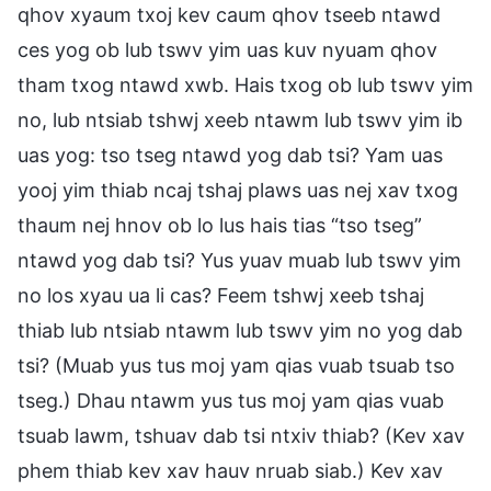
qhov xyaum txoj kev caum qhov tseeb ntawd
ces yog ob lub tswv yim uas kuv nyuam qhov
tham txog ntawd xwb. Hais txog ob lub tswv yim
no, lub ntsiab tshwj xeeb ntawm lub tswv yim ib
uas yog: tso tseg ntawd yog dab tsi? Yam uas
yooj yim thiab ncaj tshaj plaws uas nej xav txog
thaum nej hnov ob lo lus hais tias “tso tseg”
ntawd yog dab tsi? Yus yuav muab lub tswv yim
no los xyau ua li cas? Feem tshwj xeeb tshaj
thiab lub ntsiab ntawm lub tswv yim no yog dab
tsi? (Muab yus tus moj yam qias vuab tsuab tso
tseg.) Dhau ntawm yus tus moj yam qias vuab
tsuab lawm, tshuav dab tsi ntxiv thiab? (Kev xav
phem thiab kev xav hauv nruab siab.) Kev xav