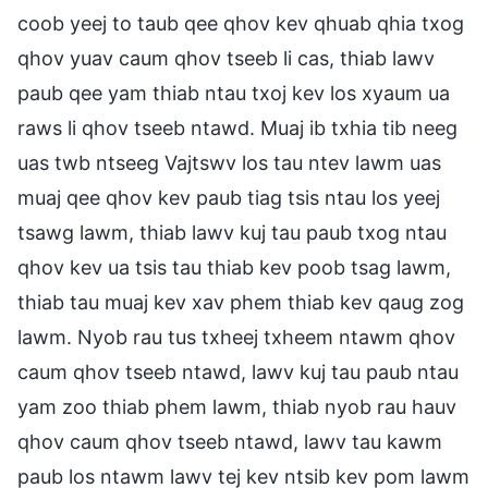
coob yeej to taub qee qhov kev qhuab qhia txog
qhov yuav caum qhov tseeb li cas, thiab lawv
paub qee yam thiab ntau txoj kev los xyaum ua
raws li qhov tseeb ntawd. Muaj ib txhia tib neeg
uas twb ntseeg Vajtswv los tau ntev lawm uas
muaj qee qhov kev paub tiag tsis ntau los yeej
tsawg lawm, thiab lawv kuj tau paub txog ntau
qhov kev ua tsis tau thiab kev poob tsag lawm,
thiab tau muaj kev xav phem thiab kev qaug zog
lawm. Nyob rau tus txheej txheem ntawm qhov
caum qhov tseeb ntawd, lawv kuj tau paub ntau
yam zoo thiab phem lawm, thiab nyob rau hauv
qhov caum qhov tseeb ntawd, lawv tau kawm
paub los ntawm lawv tej kev ntsib kev pom lawm