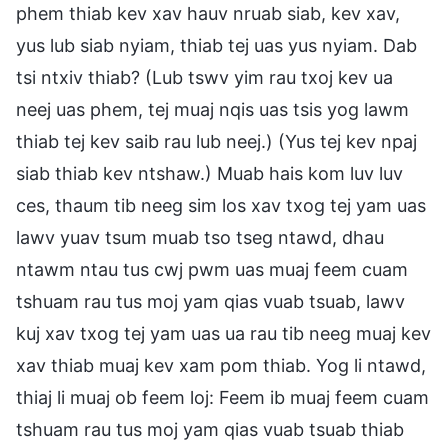
phem thiab kev xav hauv nruab siab, kev xav,
yus lub siab nyiam, thiab tej uas yus nyiam. Dab
tsi ntxiv thiab? (Lub tswv yim rau txoj kev ua
neej uas phem, tej muaj nqis uas tsis yog lawm
thiab tej kev saib rau lub neej.) (Yus tej kev npaj
siab thiab kev ntshaw.) Muab hais kom luv luv
ces, thaum tib neeg sim los xav txog tej yam uas
lawv yuav tsum muab tso tseg ntawd, dhau
ntawm ntau tus cwj pwm uas muaj feem cuam
tshuam rau tus moj yam qias vuab tsuab, lawv
kuj xav txog tej yam uas ua rau tib neeg muaj kev
xav thiab muaj kev xam pom thiab. Yog li ntawd,
thiaj li muaj ob feem loj: Feem ib muaj feem cuam
tshuam rau tus moj yam qias vuab tsuab thiab