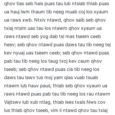
qhov tias seb hais puas tau lub ntsiab thiab puas
ua hauj lwm thaum tib neeg muab coj los xyaum
ua raws xwb. Ntxiv ntawd, qhov saib seb qhov
txiaj ntsim uas tau los ntawm qhov xyaum ua
raws ntawd seb yog dab tsi mas tseem ceeb
heev; seb qhov ntawd puas daws tau tib neeg tej
kev nyuaj uas tseem ceeb; seb qhov ntawd puas
pab tau tib neeg los taug txoj kev caum qhov
tseeb; seb qhov ntawd puas cia tib neeg los
daws tau lawv tus moj yam qias vuab tsuab
ntawm lub hauv paus; thiab seb qhov xyaum ua
raws ntawd puas pab tau tib neeg los rau ntawm
Vajtswv lub xub ntiag, thiab lees txais Nws cov
lus thiab qhov tseeb, vim li ntawd qhov tau txiaj