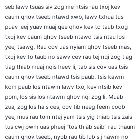
seb lawv tsuas siv zog me ntsis rau txoj kev
caum qhov tseeb ntawd xwb, lawv txhua tus
puav leej yuav muaj qee qhov kev to taub txog
txoj kev caum qhov tseeb ntawd tsis ntau los
yeej tsawg. Rau cov uas nyiam qhov tseeb mas,
txoj kev to taub no sawv cev rau tej nqi zog tiag
tiag thiab muaj nqis heev li, tab sis cov uas tsis
caum qhov tseeb ntawd tsis paub, tsis kawm
kom paub los ntawm lawv txoj kev ntsib kev
pom, los sis los ntawm qhov nqi zog li. Muab
zuaj zog los hais ces, cov tib neeg feem coob
yeej mus rau tom ntej yam tsis yig thiab tsis zais
tus cwj pwm uas pheej “tos thiab saib” rau thaum
caum qhov tseeb, nyob rau tib lub sij hawm no