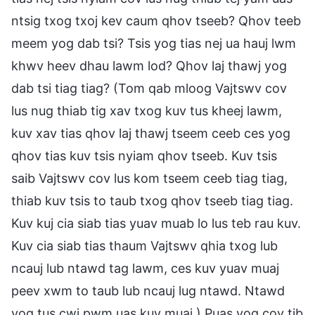
ntsig txog txoj kev caum qhov tseeb? Qhov teeb
meem yog dab tsi? Tsis yog tias nej ua hauj lwm
khwv heev dhau lawm lod? Qhov laj thawj yog
dab tsi tiag tiag? (Tom qab mloog Vajtswv cov
lus nug thiab tig xav txog kuv tus kheej lawm,
kuv xav tias qhov laj thawj tseem ceeb ces yog
qhov tias kuv tsis nyiam qhov tseeb. Kuv tsis
saib Vajtswv cov lus kom tseem ceeb tiag tiag,
thiab kuv tsis to taub txog qhov tseeb tiag tiag.
Kuv kuj cia siab tias yuav muab lo lus teb rau kuv.
Kuv cia siab tias thaum Vajtswv qhia txog lub
ncauj lub ntawd tag lawm, ces kuv yuav muaj
peev xwm to taub lub ncauj lug ntawd. Ntawd
yog tus cwj pwm uas kuv muaj.) Puas yog cov tib