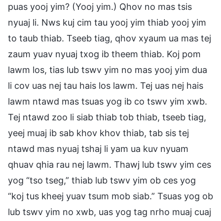
puas yooj yim? (Yooj yim.) Qhov no mas tsis
nyuaj li. Nws kuj cim tau yooj yim thiab yooj yim
to taub thiab. Tseeb tiag, qhov xyaum ua mas tej
zaum yuav nyuaj txog ib theem thiab. Koj pom
lawm los, tias lub tswv yim no mas yooj yim dua
li cov uas nej tau hais los lawm. Tej uas nej hais
lawm ntawd mas tsuas yog ib co tswv yim xwb.
Tej ntawd zoo li siab thiab tob thiab, tseeb tiag,
yeej muaj ib sab khov khov thiab, tab sis tej
ntawd mas nyuaj tshaj li yam ua kuv nyuam
qhuav qhia rau nej lawm. Thawj lub tswv yim ces
yog “tso tseg,” thiab lub tswv yim ob ces yog
“koj tus kheej yuav tsum mob siab.” Tsuas yog ob
lub tswv yim no xwb, uas yog tag nrho muaj cuaj