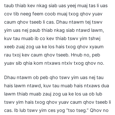
taub thiab kev nkag siab uas yeej muaj tas li uas
cov tib neeg feem coob muaj txog qhov yuav
caum qhov tseeb li cas. Dhau ntawm tej tswv
yim uas nej paub thiab nkag siab ntawd lawm,
kuv tau muab ib co kev thiab tswv yim tshwj
xeeb zuaj zog ua ke los hais txog qhov xyaum
rau txoj kev caum qhov tseeb. Hnub no, peb
yuav sib qhia kom ntxaws ntxiv txog qhov no.
Dhau ntawm ob peb qho tswv yim uas nej tau
hais lawm ntawd, kuv tau muab hais ntxaws dua
lawm thiab muab zauj zog ua ke los ua ob lub
tswv yim hais txog qhov yuav caum qhov tseeb li
cas. Ib lub tswv yim ces yog “tso tseg.” Qhov no