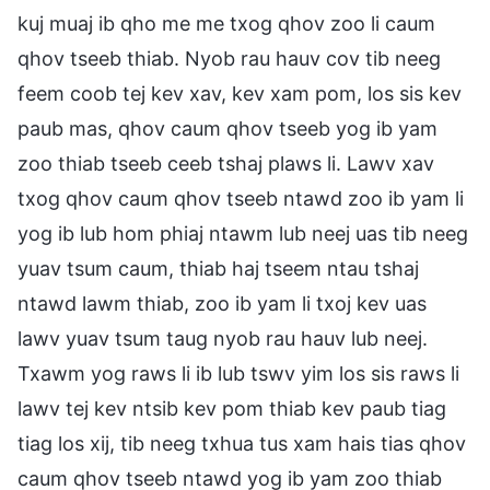
kuj muaj ib qho me me txog qhov zoo li caum
qhov tseeb thiab. Nyob rau hauv cov tib neeg
feem coob tej kev xav, kev xam pom, los sis kev
paub mas, qhov caum qhov tseeb yog ib yam
zoo thiab tseeb ceeb tshaj plaws li. Lawv xav
txog qhov caum qhov tseeb ntawd zoo ib yam li
yog ib lub hom phiaj ntawm lub neej uas tib neeg
yuav tsum caum, thiab haj tseem ntau tshaj
ntawd lawm thiab, zoo ib yam li txoj kev uas
lawv yuav tsum taug nyob rau hauv lub neej.
Txawm yog raws li ib lub tswv yim los sis raws li
lawv tej kev ntsib kev pom thiab kev paub tiag
tiag los xij, tib neeg txhua tus xam hais tias qhov
caum qhov tseeb ntawd yog ib yam zoo thiab