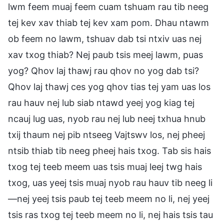
lwm feem muaj feem cuam tshuam rau tib neeg
tej kev xav thiab tej kev xam pom. Dhau ntawm
ob feem no lawm, tshuav dab tsi ntxiv uas nej
xav txog thiab? Nej paub tsis meej lawm, puas
yog? Qhov laj thawj rau qhov no yog dab tsi?
Qhov laj thawj ces yog qhov tias tej yam uas los
rau hauv nej lub siab ntawd yeej yog kiag tej
ncauj lug uas, nyob rau nej lub neej txhua hnub
txij thaum nej pib ntseeg Vajtswv los, nej pheej
ntsib thiab tib neeg pheej hais txog. Tab sis hais
txog tej teeb meem uas tsis muaj leej twg hais
txog, uas yeej tsis muaj nyob rau hauv tib neeg li
—nej yeej tsis paub tej teeb meem no li, nej yeej
tsis ras txog tej teeb meem no li, nej hais tsis tau