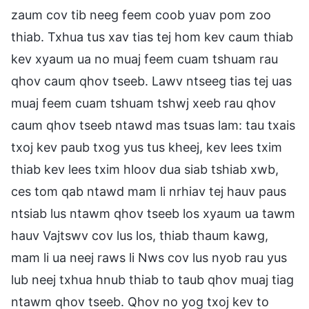
zaum cov tib neeg feem coob yuav pom zoo
thiab. Txhua tus xav tias tej hom kev caum thiab
kev xyaum ua no muaj feem cuam tshuam rau
qhov caum qhov tseeb. Lawv ntseeg tias tej uas
muaj feem cuam tshuam tshwj xeeb rau qhov
caum qhov tseeb ntawd mas tsuas lam: tau txais
txoj kev paub txog yus tus kheej, kev lees txim
thiab kev lees txim hloov dua siab tshiab xwb,
ces tom qab ntawd mam li nrhiav tej hauv paus
ntsiab lus ntawm qhov tseeb los xyaum ua tawm
hauv Vajtswv cov lus los, thiab thaum kawg,
mam li ua neej raws li Nws cov lus nyob rau yus
lub neej txhua hnub thiab to taub qhov muaj tiag
ntawm qhov tseeb. Qhov no yog txoj kev to