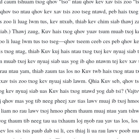
d caum tshuam txog qhov “tso” ntau qhov kev xav tsis zoo “ts
qhov tso ntau qhov kev xav tsis zoo tseg ntawd, peb hais txo
sis zoo li luag lwm tus, kev ntxub, thiab kev chim siab thawj 
 siab.) Thawj zaug, Kuv hais txog qhov yuav tsum muab txoj k
 zoo li luag lwm tus tso tseg—qhov tseem ceeb ces peb qhov ke
 txog ntag, thiab Kuv kuj hais ntau txog txoj kev nyuaj siab
 muab txoj kev nyuaj siab uas yog ib qho ntawm tej kev xav t
 rau ntau yam, thiab zaum tas los no Kuv twb hais txog ntau tx
v xav tsis zoo txog kev nyuaj siab lawm. Qhia Kuv seb, qhov t
og kev nyuaj siab uas Kuv hais txog ntawd yog dab tsi? (Vajt
 qhov mas yog tib neeg pheej xav tias lawv muaj ib txoj hm
b liam no rau lawv txoj hmoo phem thaum muaj ntau yam tsh
og thaum tib neeg tau ua txhaum loj nyob rau yav tas los, los
 los sis tsis paub dab tsi li, ces thiaj li ua rau lawv poob m