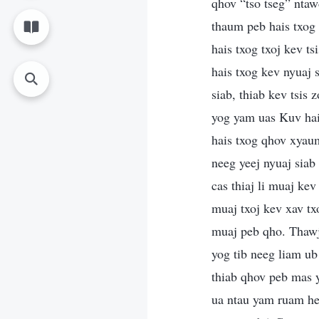
qhov “tso tseg” ntaw
thaum peb hais txog 
hais txog txoj kev t
hais txog kev nyuaj
siab, thiab kev tsis
yog yam uas Kuv hais
hais txog qhov xyaum
neeg yeej nyuaj siab
cas thiaj li muaj ke
muaj txoj kev xav tx
muaj peb qho. Thawj
yog tib neeg liam u
thiab qhov peb mas y
ua ntau yam ruam heev