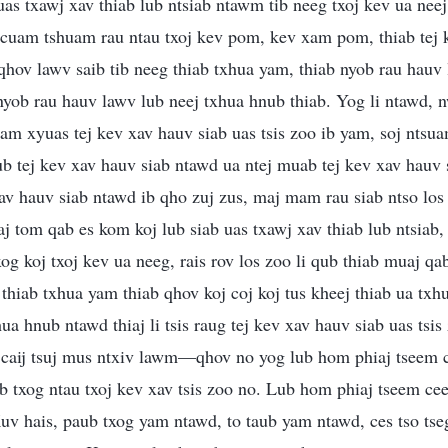
uas txawj xav thiab lub ntsiab ntawm tib neeg txoj kev ua neej
 cuam tshuam rau ntau txoj kev pom, kev xam pom, thiab tej 
qhov lawv saib tib neeg thiab txhua yam, thiab nyob rau hau
 nyob rau hauv lawv lub neej txhua hnub thiab. Yog li ntawd, n
am xyuas tej kev xav hauv siab uas tsis zoo ib yam, soj ntsu
ub tej kev xav hauv siab ntawd ua ntej muab tej kev xav hauv 
xav hauv siab ntawd ib qho zuj zus, maj mam rau siab ntso los
aj tom qab es kom koj lub siab uas txawj xav thiab lub ntsiab,
og koj txoj kev ua neeg, rais rov los zoo li qub thiab muaj q
g thiab txhua yam thiab qhov koj coj koj tus kheej thiab ua tx
hua hnub ntawd thiaj li tsis raug tej kev xav hauv siab uas ts
is caij tsuj mus ntxiv lawm—qhov no yog lub hom phiaj tseem 
b txog ntau txoj kev xav tsis zoo no. Lub hom phiaj tseem ce
v hais, paub txog yam ntawd, to taub yam ntawd, ces tso tse