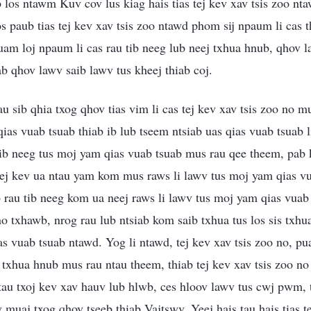
 los ntawm Kuv cov lus kiag hais tias tej kev xav tsis zoo n
los paub tias tej kev xav tsis zoo ntawd phom sij npaum li cas 
am loj npaum li cas rau tib neeg lub neej txhua hnub, qhov l
ab qhov lawv saib lawv tus kheej thiab coj.
 tug tib neeg ntseeg tias lawv muaj ib txoj hmoo phem lawm, ces lawv liam ub liam no rau leej twg? Tej zaum lawv yuav tsis hais, tab sis nyob hauv lawv lub siab mas, lawv ntseeg tias Vajtswv tau ua tsis yog lawm thiab ntseeg tias Nws coj tsis ncaj lawm, ces lawv thiaj li xav tias, “Vim li cas es Vajtswv thiaj li tsim nws zoo nraug ua luaj li? Vim cas li Vajtswv thiaj li cia nws yug los rau hauv ib tsev neeg uas zoo ua luaj li? Vim li cas Vajtswv thiaj li muab tej uas zoo zoo ntawd rau nws? Vim li cas Vajtswv thiaj li muab lub peev xwm zoo ntawd rau nws? Vim li cas kuv lub peev xwm ho tsis zoo kiag li? Vim li cas Vajtswv thiaj li npaj nws los ua ib tug thawj coj? Vim li cas thiaj li tsis yog kuv zeeg li, vim li cas kuv thiaj li tsis tau los ua ib tug thawj coj ib zaug li? Vim li cas txhua yam ho mus tau zoo heev rau nws, thiab thaum kuv ua ib yam dab tsi mas, yeej tsis yog los sis tsis mus zoo li? Vim li cas kuv txoj hmoo yuav phem ua luaj li? Vim li cas tej uas tshwm sim rau kuv ntawd ho txawv ua luaj li? Vim li cas tsuas yog tej uas phem thiaj li tshwm sim rau kuv xwb?” Txawm tias tej kev xav hauv lub hlwb uas muaj los ntawm tej kev xav uas nyuaj siab no tsis ua rau tib neeg liam ub liam no rau Vajtswv, los sis tsis tawm tsam Vajtswv thiab lawv txoj hmoo nyob hauv lawv lub siab txawj xav los xij, tej kev xav hauv lub hlwb no yeej ua kom tib neeg poob mus rau hauv tej kev xav uas tsis mloog lus, tsis txaus siab, tawm tsam, khib, thiab ntxub nyob rau hauv lawv nruab siab tas li yam tsis xav txog li. Qhov uas phem tshaj yog, tej kev xav hauv lub hlwb ntawd haj tseem ua kom tib neeg muaj tej kev xav hauv lub hlwb thiab tej cwj pwm uas phem heev thiab. Piv txwv li, thaum ib txhia tib neeg pom lwm tus ua tau zoo tshaj lawv es raug Vajtswv qhuas, ces lawv txawm khib thiab tsis nyiam kiag li. Vim li ntawd, thiaj li muaj ntau qhov kev ua uas tsis tseem ceeb xws li: Lawv hais lus phem txog lwm tus tib neeg thiab tuaj tom lawv nrab qaum hais lus saib tsis tau lawv, lawv ua qee yam tsis ncaj thiab tsis muaj qab hau yam ntsiag to, thiab ntau yam ntxiv. Qhov muaj tej teeb meem no yog muaj feem cuam tshuam ncaj nraim rau lawv txoj kev nyuaj siab thiab tej kev xav tsis zoo ntag. Tej kev xav hauv lub hlwb, tej cwj pwm, thiab tej kev kho uas muaj los ntawm lawv tej kev xav uas nyuaj siab los no mas tej zaum thaum xub thawj tsuas zoo li tej hom kev xav thiab xwb, tab sis thaum txhua yam loj hlob tuaj lawm, tej kev xav tsis zoo thiab nyuaj siab no tuaj yeem txhawb kom tib neeg ua neej raws li lawv tej moj yam qias vuab tsuab ntawd heev zuj zus. Txawm li cas los xij, yog tib neeg to taub qhov tseeb thiab muaj txoj kev ua neej, ces thaum lawv muaj tej kev xav tsis zoo thiab nyuaj siab no, lawv lub siab txawj xav thiab muaj qab hau ntawd yeej ua tau qee yam kom sai, ces cov tib neeg no yeej paub tau tias muaj tej kev xav uas nyuaj siab thiab txoj kev cuam tshuam ntawm tej kev xav uas nyuaj siab no thiab pom tej ntawd tshab plaws. Ces cov tib neeg no yeej tso tau lawv tej kev xav uas nyuaj siab no tseg tuaj tom lawv qub qab kom sai, ces thaum lawv ntsib tib neeg, tej xwm txheej, thiab txhua yam nyob rau hauv lawv qhov xwm txheej tam sim no, lawv thiaj li txiav txim tau kom muaj qab hau thiab saib tej xwm txheej uas lawv ntsib thiab tej uas lawv raug ntawd los ntawm txoj kev xam uas yog kom muaj qab hau. Thaum tib neeg ua tej no yam muaj qab hau lawm, ces yam tseem ceeb tshaj uas lawv yuav muaj peev xwm ua tau ntawd yog los lees txais lub siab txawj xav thiab lub ntsiab ntawm txoj kev ua neej txoj kev tswj. Qhov haj yam zoo tshaj ntawd mas yog, yog lawv to taub qhov tseeb lawm, ces lawv yuav muaj peev xwm los ua tau raws li qhov tseeb tej hauv paus ntsiab lus raws li ib tug xeeb cheem uas muaj qab hau, mus raws li lub hauv paus ntawm lawv lub siab txawj xav thiab lub ntsiab, thiab lawv yuav tsis coj lawv tus kheej los sis ua raws li txoj kev tswj ntawm lawv tej moj yam qias vuab tsuab lawm. Txawm li cas los xij, yog tej kev xav tsis zoo tuav tau qhov chaw tseem ceeb hauv lawv lub siab, hloov lawv tej kev xav hauv lub hlwb, tej kev xam pom, thiab qhov uas lawv daws teeb meem thiab coj lawv tus kheej lawm, ces tej kev xav tsis zoo no yuav cia li hloov lawv txoj kev nce qib nyob rau hauv lub neej, thiab yuav coj lawv tej kev xav hauv lub hlwb, tej kev xaiv, tus cwj pwm, thiab tej kev kho yuav raug txwv thiab raug cuam tshuam nyob rau hauv txhua qhov ntawm tej xwm txheej ntawd. Ib qho mas yog, tej kev xav tsis zoo no yuav txhawb tib neeg tej moj yam qias vuab tsuab, ua rau tib neeg hnov kaj siab lug thiab txaus siab ua neej nyob nrog lawv tej moj yam qias vuab tsuab; lwm qhov mas yog, tej kev xav tsis zoo no kuj ua tau rau tib neeg tsis kam lees txais tej uas zoo ces yuav ua neej nyob nrog txoj kev phem, tsis kam los saib txoj kev kaj. Vim li no, tej kev xav tsis zoo thiaj li phem zuj zus nyob rau hauv tib neeg, thiab tej kev xav tsis zoo no thiaj li tsis cia tib neeg los coj kom raws li tus ciaj cim ntawm lub siab uas txawj xav thiab lub ntsiab kiag li. Tiam sis, tej kev xav tsis zoo no txwv tib neeg kom txhob nrhiav qhov tseeb thiab kom txhob nyob rau ntawm Vajtswv lub xub ntiag, thiab, qhov ua li no, tib neeg thiaj cia li haj yam poob qis, tsis yog tsuas xav phem xwb, tab sis kuj txav deb ntawm Vajtswv lawm thiab. Yog li ntawd qhov tshwm sim ntawm qhov txhua yam mus zoo li no ntxiv ntawd yog dab tsi? Tsis yog tej kev xav tsis zoo no kho tsis tau tib neeg tej moj yam qias vuab tsuab xwb, tab sis tej kev xav tsis zoo no yuav txhawb tej moj yam qias vuab tsuab ntawd, uas yuav ua rau tib neeg daws teeb meem thiab coj lawv tus kheej mus raws li lawv tej moj yam qias vuab tsuab thiab mus raws li lawv tus kheej nyiam lawm. Tib neeg yuav ua li cas thaum lawv raug tej kev xav hauv lub hlwb thiab tej kev xam pom uas cuav thiab phem tswj lawm? Lawv puas yuav cuam tshuam pawg ntseeg tes hauj lwm? Lawv puas yuav nthuav txoj kev phem mus kom dav, thiab txiav txim rau Vajtswv thiab tej kev pab tes hauj lwm ntawm Vajtswv lub tsev? Lawv puas yuav liam ub liam no rau Vajtswv thiab tsis kam mloog Nws? Lawv yeej yuav ua li ntawd xwb xwb li. Tej no yog tej tshwm sim thaum kawg. Ntau txoj kev tsis zoo, xws li kev tsis mloog lus, kev tsis txaus siab, kev phem, thiab kev tawm tsam yuav muaj nyob rau hauv tib neeg—tej no yog tej tshwm sim ntawm tej kev xav tsis zoo uas tuav tau qhov chaw tseem ceeb nyo