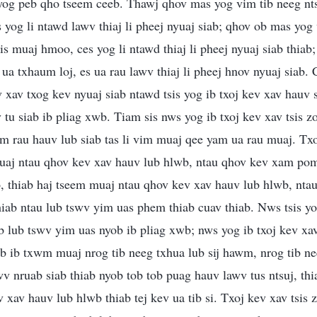
yog peb qho tseem ceeb. Thawj qhov mas yog vim tib neeg nts
yog li ntawd lawv thiaj li pheej nyuaj siab; qhov ob mas yog
sis muaj hmoo, ces yog li ntawd thiaj li pheej nyuaj siab thia
 ua txhaum loj, es ua rau lawv thiaj li pheej hnov nyuaj siab
 xav txog kev nyuaj siab ntawd tsis yog ib txoj kev xav hauv s
v tu siab ib pliag xwb. Tiam sis nws yog ib txoj kev xav tsis 
m rau hauv lub siab tas li vim muaj qee yam ua rau muaj. Txo
muaj ntau qhov kev xav hauv lub hlwb, ntau qhov kev xam pom
o, thiab haj tseem muaj ntau qhov kev xav hauv lub hlwb, nt
iab ntau lub tswv yim uas phem thiab cuav thiab. Nws tsis yo
 ib lub tswv yim uas nyob ib pliag xwb; nws yog ib txoj kev xav
ab ib txwm muaj nrog tib neeg txhua lub sij hawm, nrog tib n
wv nruab siab thiab nyob tob tob puag hauv lawv tus ntsuj, th
v xav hauv lub hlwb thiab tej kev ua tib si. Txoj kev xav tsis