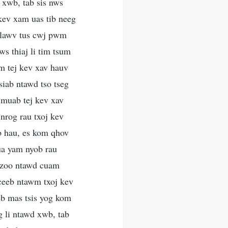
 xwb, tab sis nws
kev xam uas tib neeg
v lawv tus cwj pwm
ws thiaj li tim tsum
am tej kev xav hauv
siab ntawd tso tseg
 muab tej kev xav
 nrog rau txoj kev
ab hau, es kom qhov
hua yam nyob rau
is zoo ntawd cuam
ceeb ntawm txoj kev
eb mas tsis yog kom
g li ntawd xwb, tab