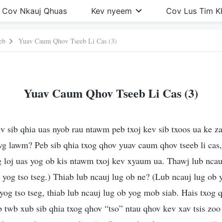
Cov Nkauj Qhuas
Kev nyeem
Cov Lus Tim 
eb
Yuav Caum Qhov Tseeb Li Cas (3)
Yuav Caum Qhov Tseeb Li Cas (3)
v sib qhia uas nyob rau ntawm peb txoj kev sib txoos ua ke z
wg lawm? Peb sib qhia txog qhov yuav caum qhov tseeb li cas
g loj uas yog ob kis ntawm txoj kev xyaum ua. Thawj lub ncau
 yog tso tseg.) Thiab lub ncauj lug ob ne? (Lub ncauj lug ob 
yog tso tseg, thiab lub ncauj lug ob yog mob siab. Hais txog
 twb xub sib qhia txog qhov “tso” ntau qhov kev xav tsis zo