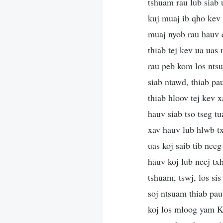
tshuam rau lub siab 
kuj muaj ib qho kev
muaj nyob rau hauv 
thiab tej kev ua uas
rau peb kom los ntsu
siab ntawd, thiab pa
thiab hloov tej kev 
hauv siab tso tseg tu
xav hauv lub hlwb tx
uas koj saib tib nee
hauv koj lub neej tx
tshuam, tswj, los s
soj ntsuam thiab pau
koj los mloog yam Ku