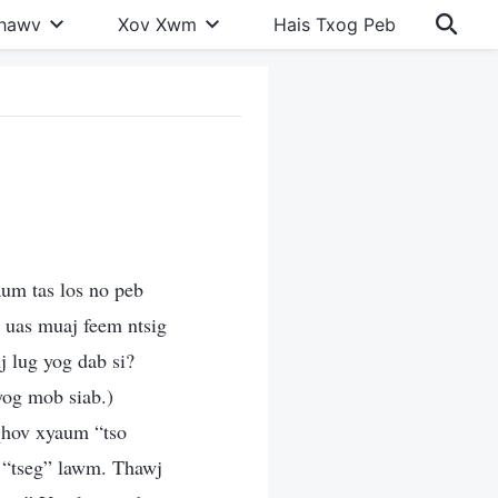
Khawv
Xov Xwm
Hais Txog Peb
aum tas los no peb
, uas muaj feem ntsig
j lug yog dab si?
yog mob siab.)
 qhov xyaum “tso
o “tseg” lawm. Thawj