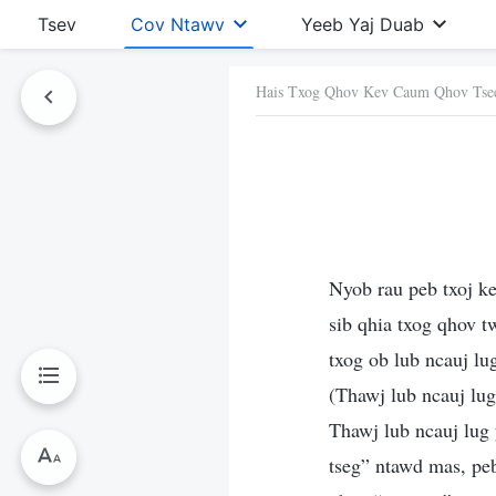
Tsev
Cov Ntawv
Yeeb Yaj Duab
Hais Txog Qhov Kev Caum Qhov Tse
Ntawv No
Nyob rau peb txoj ke
sib qhia txog qhov t
txog ob lub ncauj lu
(Thawj lub ncauj lug
Thawj lub ncauj lug 
tseg” ntawd mas, peb