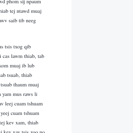
tawd phom sij npaum
thiab tej ntawd muaj
awv saib tib neeg
b hauv tib neeg lub siab los tau ntev lawm. Sim saib seb, tsuas yog ib txoj kev xav tsis zoo me me xwb—ib txoj kev xav uas tib neeg yuav luag tsis muaj peev xwm paub, uas tib neeg twb paub tsis tau tias muaj los sis paub tias txoj kev xav tsis zoo ntawd muaj dab tsi cuam tshuam rau lawv—txoj kev xav tsis zoo me me no tseem caum lawv rau ub rau no cuag nkaus li nws twb nrog lawv txij thaum yug los lawm. Nws ua rau tib neeg txhua hom puas tsuaj, thiab nws haj tseem pheej tswj koj, ua kom koj ntshai, caij tsuj koj, thiab khi koj, mus txog ntua rau qhov uas nws nrog nraim koj txhua lub sij hawm li lawm, zoo ib yam li koj lub neej txoj sia ntag, tiam sis koj twb tsis paub txog qhov ntawd kiag li, ces cia li ua neej nyob nrog qhov ntawd thiab ua raws li ntawd lawm, xav tej yam zoo li no tias, “Qhov no yog qhov tib neeg yuav tsum xav, yeej tsis muaj dab tsi tsis yog li, nws yeej zoo li ib txwm muaj xwb. Leej twg thiaj li tsis muaj qee qhov kev xav hauv lub hlwb uas zoo li tej no? Leej twg thiaj li tsis muaj qee qhov kev xav tsis zoo? Koj tsis muaj peev xwm paub txog qhov kev puas tsuaj uas txoj kev xav phem no ua rau koj, tab sis qhov kev puas tsuaj ntawd yeej muaj tiag tiag li, thiab feem ntau mas koj yuav raug qhov ntawd txhawb yam tsis paub txog kom cia li los nthuav koj tej moj yam qias vuab tsuab tawm, thiab los ua thiab coj koj tus kheej kom mus raws li koj tej moj yam qias vuab tsuab, kom mus txog ntua thaum kawg es koj ua txhua yam mus raws li koj tej moj