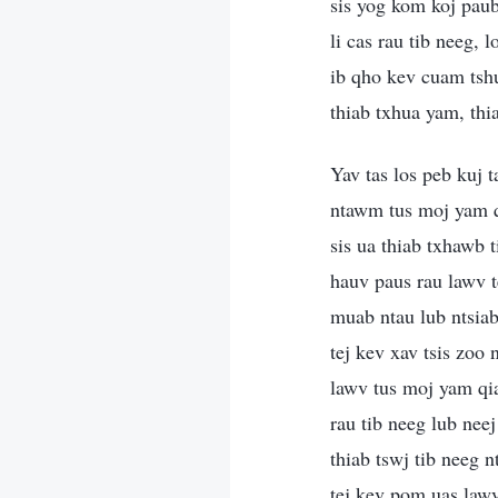
sis yog kom koj paub
li cas rau tib neeg, 
ib qho kev cuam tshu
thiab txhua yam, thi
Yav tas los peb kuj tau sib qhia txog qhov tias vim li cas tej kev xav tsis zoo no mus tsis txog qib ntawm tus moj yam qias vuab tsuab thiab ib lub tseem ntsiab uas qias vuab tsuab li cas lawm thiab, tab sis ua thiab txhawb tib neeg tus moj yam qias vuab tsuab mus rau qee theem, pab kom muaj ib lub hauv paus rau lawv tej kev ua ntau yam kom mus raws li lawv tus moj yam qias vuab tsuab, thiab muab ntau lub ntsiab rau tib neeg kom ua neej raws li lawv tus moj yam qias vuab tsuab thaum muaj tej kev xav tsis zoo no txhawb, nrog rau lub ntsiab kom saib txhua tus los sis txhua yam mus raws li lawv tus moj yam qias vuab tsuab ntawd. Yog li ntawd, tej kev xav tsis zoo no, puav leej cuam tshuam rau tib neeg lub neej txhua hnub mus rau ntau theem, thiab tej kev xav tsis zoo no yeej cuam tshuam thiab tswj tib neeg ntau txoj kev xav hauv lub hlwb, ces hloov lawv tus cwj pwm, tej kev xam, thiab tej kev pom uas lawv muaj txog qhov tseeb thiab Vajtswv. Yeej hais tau hais tias tej kev xav tsis zoo no tsis muaj ib qho zoo rau tib neeg kiag li, thiab tsis muaj ib qho zoo los sis ib qho uas pab tau li, tab sis, qhov txawv mas, tsuas yog ua kom tib neeg puas tsuaj xwb. Vim li ntawd es thaum tib neeg muaj tej kev xav tsis zoo no lawm, ces tej kev xav tsis zoo no thiaj cia li hloov thiab tswj lawv lub siab lawm, thiab lawv tsis muaj peev xwm cheem tau lawv tus kheej kom txhob muaj ib tug yam ntxwv xav txog txoj kev phem lawm, thiab lawv haj tseem muaj tej kev xam pom uas phem heev txog tib neeg thiab txhua yam vim tej kev pom uas ruam. Thaum tib neeg saib ib tug tib neeg los sis ib yam dab tsi los ntawm txoj kev xam thiab txoj kev pom ntawm tej kev xav tsis zoo lawm, ces tej cwj pwm, tej kev kho, thiab tej kev tshwm sim ntawm tus cwj pwm thiab tej kev ua uas tej ntawd ua rau muaj ntawd yuav cia li yog tej kev xav uas tsis zoo, phem, thiab nyuaj siab heev li lawm. Tej kev xav uas phem, nyuaj siab, thiab tsis zoo no yuav ua rau tib neeg tsis mloog Vajtswv lus, tsis txaus siab rau Vajtswv, liam ub liam no rau Vajtswv, tsis kam mloog Nws, thiab haj tseem tawm tsam Nws, thiab muaj tseeb tiag, tseem ntxub Nws thiab. Piv txwv li, thaum ib