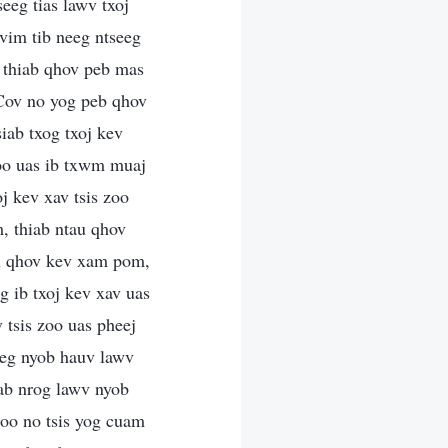
eeg tias lawv txoj
 vim tib neeg ntseeg
b; thiab qhov peb mas
. Cov no yog peb qhov
iab txog txoj kev
zoo uas ib txwm muaj
j kev xav tsis zoo
, thiab ntau qhov
au qhov kev xam pom,
g ib txoj kev xav uas
 tsis zoo uas pheej
eeg nyob hauv lawv
iab nrog lawv nyob
 zoo no tsis yog cuam