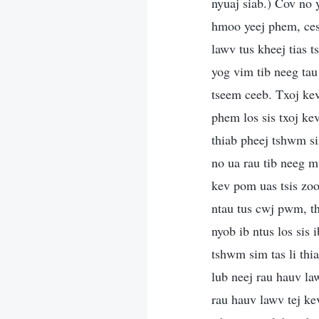
nyuaj siab.) Cov no 
hmoo yeej phem, ces 
lawv tus kheej tias t
yog vim tib neeg tau
tseem ceeb. Txoj kev
phem los sis txoj ke
thiab pheej tshwm si
no ua rau tib neeg 
kev pom uas tsis zo
ntau tus cwj pwm, th
nyob ib ntus los sis
tshwm sim tas li thi
lub neej rau hauv la
rau hauv lawv tej ke