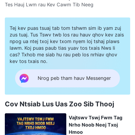
Tes Hauj Lwm rau Kev Cawm Tib Neeg
Tej kev puas tsuaj tab tom tshwm sim ib yam zuj
zus tuaj. Tus Tswv twb los rau hauv qhov kev zais
npog ua ntej txoj kev txom nyem loj tshaj plaws
lawm. Koj puas paub tias yuav tos txais Nws li
cas? Txhob me siab hu rau peb los nrhiav qhov
kev tos txais no.
Nrog peb tham hauv Messenger
Cov Ntsiab Lus Uas Zoo Sib Thooj
Vajtswv Tswj Fwm Tag
Nrho Noob Neej Txoj
Hmoo