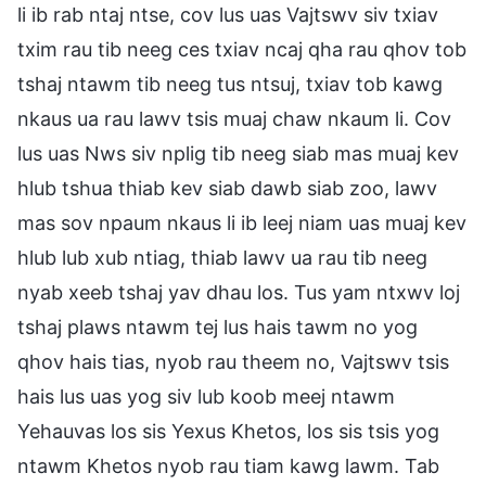
li ib rab ntaj ntse, cov lus uas Vajtswv siv txiav
txim rau tib neeg ces txiav ncaj qha rau qhov tob
tshaj ntawm tib neeg tus ntsuj, txiav tob kawg
nkaus ua rau lawv tsis muaj chaw nkaum li. Cov
lus uas Nws siv nplig tib neeg siab mas muaj kev
hlub tshua thiab kev siab dawb siab zoo, lawv
mas sov npaum nkaus li ib leej niam uas muaj kev
hlub lub xub ntiag, thiab lawv ua rau tib neeg
nyab xeeb tshaj yav dhau los. Tus yam ntxwv loj
tshaj plaws ntawm tej lus hais tawm no yog
qhov hais tias, nyob rau theem no, Vajtswv tsis
hais lus uas yog siv lub koob meej ntawm
Yehauvas los sis Yexus Khetos, los sis tsis yog
ntawm Khetos nyob rau tiam kawg lawm. Tab