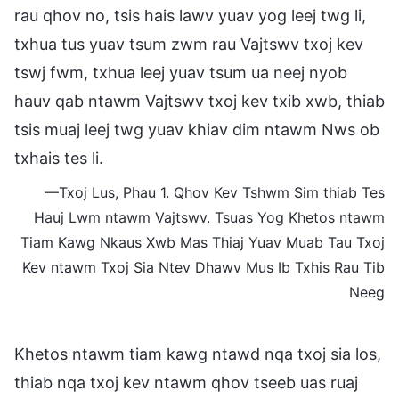
rau qhov no, tsis hais lawv yuav yog leej twg li,
txhua tus yuav tsum zwm rau Vajtswv txoj kev
tswj fwm, txhua leej yuav tsum ua neej nyob
hauv qab ntawm Vajtswv txoj kev txib xwb, thiab
tsis muaj leej twg yuav khiav dim ntawm Nws ob
txhais tes li.
—Txoj Lus, Phau 1. Qhov Kev Tshwm Sim thiab Tes
Hauj Lwm ntawm Vajtswv. Tsuas Yog Khetos ntawm
Tiam Kawg Nkaus Xwb Mas Thiaj Yuav Muab Tau Txoj
Kev ntawm Txoj Sia Ntev Dhawv Mus Ib Txhis Rau Tib
Neeg
Khetos ntawm tiam kawg ntawd nqa txoj sia los,
thiab nqa txoj kev ntawm qhov tseeb uas ruaj