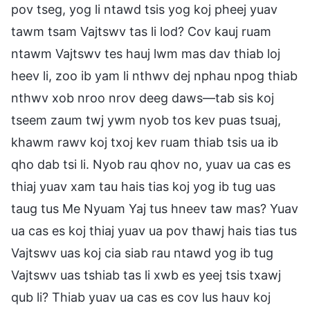
pov tseg, yog li ntawd tsis yog koj pheej yuav
tawm tsam Vajtswv tas li lod? Cov kauj ruam
ntawm Vajtswv tes hauj lwm mas dav thiab loj
heev li, zoo ib yam li nthwv dej nphau npog thiab
nthwv xob nroo nrov deeg daws—tab sis koj
tseem zaum twj ywm nyob tos kev puas tsuaj,
khawm rawv koj txoj kev ruam thiab tsis ua ib
qho dab tsi li. Nyob rau qhov no, yuav ua cas es
thiaj yuav xam tau hais tias koj yog ib tug uas
taug tus Me Nyuam Yaj tus hneev taw mas? Yuav
ua cas es koj thiaj yuav ua pov thawj hais tias tus
Vajtswv uas koj cia siab rau ntawd yog ib tug
Vajtswv uas tshiab tas li xwb es yeej tsis txawj
qub li? Thiab yuav ua cas es cov lus hauv koj