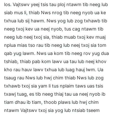
los. Vajtswv yeej tsis tau ploj ntawm tib neeg lub
siab mus li, thiab Nws nrog tib neeg nyob ua ke
txhua lub sij hawm. Nws yog lub zog txhawb tib
neeg txoj kev ua neej nyob, tus cag ntawm tib
neeg lub neej txoj sia, thiab muab txoj kev muaj
nplua mias tso rau tib neeg lub neej txoj sia tom
qab yug lawm. Nws ua kom tib neeg rov yug dua
tshiab, thiab pab kom lawv ua tau lub neej khov
kho rau hauv lawv txhua lub luag hauj lwm. Ua
tsaug rau Nws lub hwj chim thiab Nws lub zog
txhawb txoj sia yam li tus nplaim taws uas tsis
txawj tuag, es tib neeg thiaj tau ua neej nyob ib
tiam dhau ib tiam, thoob plaws lub hwj chim
ntawm Vajtswv txoj sia yog lub ntsiab tseem