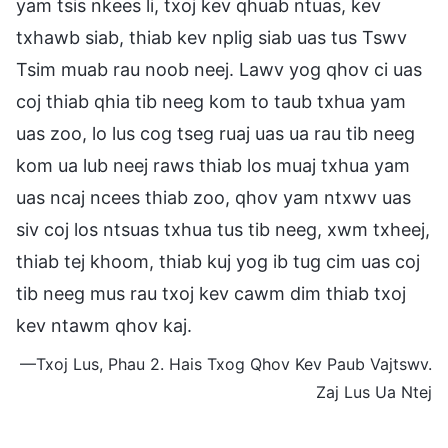
yam tsis nkees li, txoj kev qhuab ntuas, kev
txhawb siab, thiab kev nplig siab uas tus Tswv
Tsim muab rau noob neej. Lawv yog qhov ci uas
coj thiab qhia tib neeg kom to taub txhua yam
uas zoo, lo lus cog tseg ruaj uas ua rau tib neeg
kom ua lub neej raws thiab los muaj txhua yam
uas ncaj ncees thiab zoo, qhov yam ntxwv uas
siv coj los ntsuas txhua tus tib neeg, xwm txheej,
thiab tej khoom, thiab kuj yog ib tug cim uas coj
tib neeg mus rau txoj kev cawm dim thiab txoj
kev ntawm qhov kaj.
—Txoj Lus, Phau 2. Hais Txog Qhov Kev Paub Vajtswv.
Zaj Lus Ua Ntej