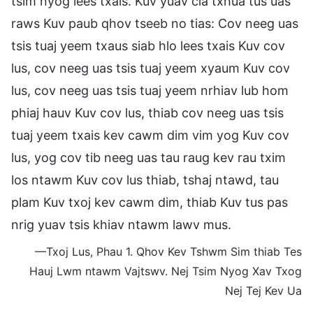
tsim nyog lees txais. Kuv yuav cia txhua tus uas
raws Kuv paub qhov tseeb no tias: Cov neeg uas
tsis tuaj yeem txaus siab hlo lees txais Kuv cov
lus, cov neeg uas tsis tuaj yeem xyaum Kuv cov
lus, cov neeg uas tsis tuaj yeem nrhiav lub hom
phiaj hauv Kuv cov lus, thiab cov neeg uas tsis
tuaj yeem txais kev cawm dim vim yog Kuv cov
lus, yog cov tib neeg uas tau raug kev rau txim
los ntawm Kuv cov lus thiab, tshaj ntawd, tau
plam Kuv txoj kev cawm dim, thiab Kuv tus pas
nrig yuav tsis khiav ntawm lawv mus.
—Txoj Lus, Phau 1. Qhov Kev Tshwm Sim thiab Tes
Hauj Lwm ntawm Vajtswv. Nej Tsim Nyog Xav Txog
Nej Tej Kev Ua