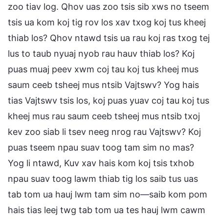
zoo tiav log. Qhov uas zoo tsis sib xws no tseem
tsis ua kom koj tig rov los xav txog koj tus kheej
thiab los? Qhov ntawd tsis ua rau koj ras txog tej
lus to taub nyuaj nyob rau hauv thiab los? Koj
puas muaj peev xwm coj tau koj tus kheej mus
saum ceeb tsheej mus ntsib Vajtswv? Yog hais
tias Vajtswv tsis los, koj puas yuav coj tau koj tus
kheej mus rau saum ceeb tsheej mus ntsib txoj
kev zoo siab li tsev neeg nrog rau Vajtswv? Koj
puas tseem npau suav toog tam sim no mas?
Yog li ntawd, Kuv xav hais kom koj tsis txhob
npau suav toog lawm thiab tig los saib tus uas
tab tom ua hauj lwm tam sim no—saib kom pom
hais tias leej twg tab tom ua tes hauj lwm cawm