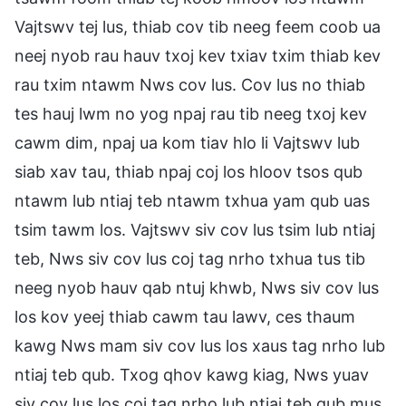
Vajtswv tej lus, thiab cov tib neeg feem coob ua
neej nyob rau hauv txoj kev txiav txim thiab kev
rau txim ntawm Nws cov lus. Cov lus no thiab
tes hauj lwm no yog npaj rau tib neeg txoj kev
cawm dim, npaj ua kom tiav hlo li Vajtswv lub
siab xav tau, thiab npaj coj los hloov tsos qub
ntawm lub ntiaj teb ntawm txhua yam qub uas
tsim tawm los. Vajtswv siv cov lus tsim lub ntiaj
teb, Nws siv cov lus coj tag nrho txhua tus tib
neeg nyob hauv qab ntuj khwb, Nws siv cov lus
los kov yeej thiab cawm tau lawv, ces thaum
kawg Nws mam siv cov lus los xaus tag nrho lub
ntiaj teb qub. Txog qhov kawg kiag, Nws yuav
siv cov lus los coj tag nrho lub ntiaj teb qub mus