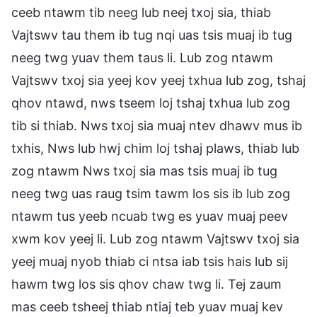
ceeb ntawm tib neeg lub neej txoj sia, thiab
Vajtswv tau them ib tug nqi uas tsis muaj ib tug
neeg twg yuav them taus li. Lub zog ntawm
Vajtswv txoj sia yeej kov yeej txhua lub zog, tshaj
qhov ntawd, nws tseem loj tshaj txhua lub zog
tib si thiab. Nws txoj sia muaj ntev dhawv mus ib
txhis, Nws lub hwj chim loj tshaj plaws, thiab lub
zog ntawm Nws txoj sia mas tsis muaj ib tug
neeg twg uas raug tsim tawm los sis ib lub zog
ntawm tus yeeb ncuab twg es yuav muaj peev
xwm kov yeej li. Lub zog ntawm Vajtswv txoj sia
yeej muaj nyob thiab ci ntsa iab tsis hais lub sij
hawm twg los sis qhov chaw twg li. Tej zaum
mas ceeb tsheej thiab ntiaj teb yuav muaj kev