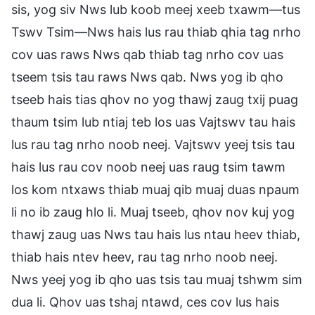
sis, yog siv Nws lub koob meej xeeb txawm—tus
Tswv Tsim—Nws hais lus rau thiab qhia tag nrho
cov uas raws Nws qab thiab tag nrho cov uas
tseem tsis tau raws Nws qab. Nws yog ib qho
tseeb hais tias qhov no yog thawj zaug txij puag
thaum tsim lub ntiaj teb los uas Vajtswv tau hais
lus rau tag nrho noob neej. Vajtswv yeej tsis tau
hais lus rau cov noob neej uas raug tsim tawm
los kom ntxaws thiab muaj qib muaj duas npaum
li no ib zaug hlo li. Muaj tseeb, qhov nov kuj yog
thawj zaug uas Nws tau hais lus ntau heev thiab,
thiab hais ntev heev, rau tag nrho noob neej.
Nws yeej yog ib qho uas tsis tau muaj tshwm sim
dua li. Qhov uas tshaj ntawd, ces cov lus hais