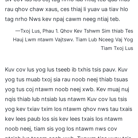
rau qhov chaw xaus, ces thiaj li yuav ua tiav hlo
tag nrho Nws kev npaj cawm neeg ntiaj teb.
—Txoj Lus, Phau 1. Qhov Kev Tshwm Sim thiab Tes
Hauj Lwm ntawm Vajtswv. Tiam Lub Nceeg Vaj Yog
Tiam Txoj Lus
Kuv cov lus yog lus tseeb ib txhis tsis pauv. Kuv
yog tus muab txoj sia rau noob neej thiab tsuas
yog tus coj ntawm noob neej xwb. Kev muaj nuj
nqis thiab lub ntsiab lus ntawm Kuv cov lus tsis
yog kev txiav txim los ntawm qhov nws tau txais
kev lees paub los sis kev lees txais los ntawm
noob neej, tiam sis yog los ntawm nws cov