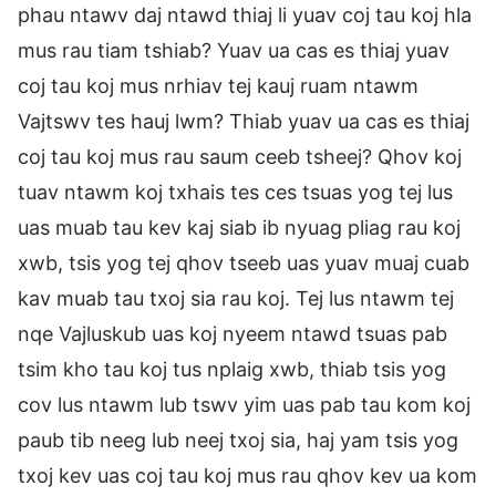
phau ntawv daj ntawd thiaj li yuav coj tau koj hla
mus rau tiam tshiab? Yuav ua cas es thiaj yuav
coj tau koj mus nrhiav tej kauj ruam ntawm
Vajtswv tes hauj lwm? Thiab yuav ua cas es thiaj
coj tau koj mus rau saum ceeb tsheej? Qhov koj
tuav ntawm koj txhais tes ces tsuas yog tej lus
uas muab tau kev kaj siab ib nyuag pliag rau koj
xwb, tsis yog tej qhov tseeb uas yuav muaj cuab
kav muab tau txoj sia rau koj. Tej lus ntawm tej
nqe Vajluskub uas koj nyeem ntawd tsuas pab
tsim kho tau koj tus nplaig xwb, thiab tsis yog
cov lus ntawm lub tswv yim uas pab tau kom koj
paub tib neeg lub neej txoj sia, haj yam tsis yog
txoj kev uas coj tau koj mus rau qhov kev ua kom