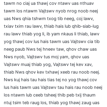
tawm no ciaj ua thawj cov ntawv uas nthuav
tawm los ntawm Vajtswv nyob nrog noob neej
uas Nws qhia tshwm txog tib neeg, coj lawv,
txiav txim rau lawv, thiab hais lub qhib-siab-lug
rau lawv thiab yog li, ib yam nkaus li thiab, lawv
yog thawj cov lus hais tawm uas Vajtswv cia tib
neeg paub Nws tej hneev taw, qhov chaw uas
Nws nyob, Vajtswv tus moj yam, qhov uas
Vajtswv muaj thiab yog, Vajtswv tej kev xav,
thiab Nws qhov kev txhawj xeeb rau noob neej.
Nws kuj hais tau hais tias tej no yog thawj cov
lus hais tawm uas Vajtswv tau hais rau noob neej
los ntawm lub ceeb tsheej thib peb txij thaum
ntuj tsim teb raug los, thiab yog thawj zaug uas