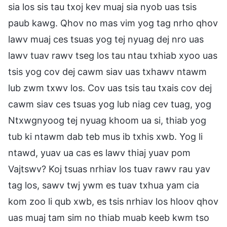
sia los sis tau txoj kev muaj sia nyob uas tsis
paub kawg. Qhov no mas vim yog tag nrho qhov
lawv muaj ces tsuas yog tej nyuag dej nro uas
lawv tuav rawv tseg los tau ntau txhiab xyoo uas
tsis yog cov dej cawm siav uas txhawv ntawm
lub zwm txwv los. Cov uas tsis tau txais cov dej
cawm siav ces tsuas yog lub niag cev tuag, yog
Ntxwgnyoog tej nyuag khoom ua si, thiab yog
tub ki ntawm dab teb mus ib txhis xwb. Yog li
ntawd, yuav ua cas es lawv thiaj yuav pom
Vajtswv? Koj tsuas nrhiav los tuav rawv rau yav
tag los, sawv twj ywm es tuav txhua yam cia
kom zoo li qub xwb, es tsis nrhiav los hloov qhov
uas muaj tam sim no thiab muab keeb kwm tso