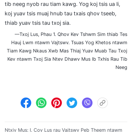
tib neeg nyob rau tiam kawg. Yog koj tsis ua li,
koj yuav tsis muaj hnub tau txais qhov tseeb,
thiab yuav tsis tau txoj sia.
—Txoj Lus, Phau 1. Qhov Kev Tshwm Sim thiab Tes
Hauj Lwm ntawm Vajtswv. Tsuas Yog Khetos ntawm
Tiam Kawg Nkaus Xwb Mas Thiaj Yuav Muab Tau Txoj
Kev ntawm Txoj Sia Ntev Dhawv Mus Ib Txhis Rau Tib
Neeg
Ntxiv Mus:
I. Cov Lus rau Vajtswv Peb Theem ntawm