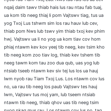
nqaij daim tawv thiab hais lus rau ntau fab tuaj,
ua kom tib neeg thiaj li pom Vajtswv tiag, tus ua
yog Txoj Lus tshwm sim los rau hauv lub cev,
thiab pom Nws lub tswv yim thiab txoj kev phim
hwj. Vajtswv ua li no yog ua kom tiav cov hom
phiaj ntawm kev kov yeej tib neeg, kev tsim kho
tib neeg kom zoo tiav log, thiab kev tshem tib
neeg tawm kom tau zoo dua qub, uas yog lub
ntsiab tseeb ntawm kev siv tej lus los ua hauj
lwm nyob rau Tiam Txoj Lus. Los ntawm cov lus
no, ua rau tib neeg los paub Vajtswv tes hauj
lwm, Vajtswv tus moj yam, lub tseem ntsiab
ntawm tib neeg, thiab qhov uas tib neeg tsim
nyog nkag mus rau. Los ntawm cov lus no, tag