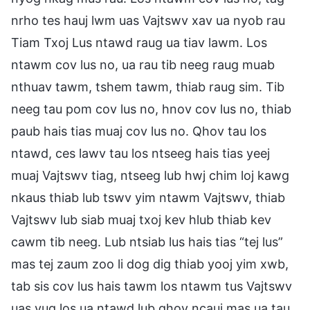
nrho tes hauj lwm uas Vajtswv xav ua nyob rau
Tiam Txoj Lus ntawd raug ua tiav lawm. Los
ntawm cov lus no, ua rau tib neeg raug muab
nthuav tawm, tshem tawm, thiab raug sim. Tib
neeg tau pom cov lus no, hnov cov lus no, thiab
paub hais tias muaj cov lus no. Qhov tau los
ntawd, ces lawv tau los ntseeg hais tias yeej
muaj Vajtswv tiag, ntseeg lub hwj chim loj kawg
nkaus thiab lub tswv yim ntawm Vajtswv, thiab
Vajtswv lub siab muaj txoj kev hlub thiab kev
cawm tib neeg. Lub ntsiab lus hais tias “tej lus”
mas tej zaum zoo li dog dig thiab yooj yim xwb,
tab sis cov lus hais tawm los ntawm tus Vajtswv
uas yug los ua ntawd lub qhov ncauj mas ua tau