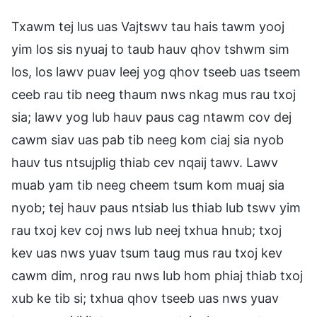
Txawm tej lus uas Vajtswv tau hais tawm yooj
yim los sis nyuaj to taub hauv qhov tshwm sim
los, los lawv puav leej yog qhov tseeb uas tseem
ceeb rau tib neeg thaum nws nkag mus rau txoj
sia; lawv yog lub hauv paus cag ntawm cov dej
cawm siav uas pab tib neeg kom ciaj sia nyob
hauv tus ntsujplig thiab cev nqaij tawv. Lawv
muab yam tib neeg cheem tsum kom muaj sia
nyob; tej hauv paus ntsiab lus thiab lub tswv yim
rau txoj kev coj nws lub neej txhua hnub; txoj
kev uas nws yuav tsum taug mus rau txoj kev
cawm dim, nrog rau nws lub hom phiaj thiab txoj
xub ke tib si; txhua qhov tseeb uas nws yuav