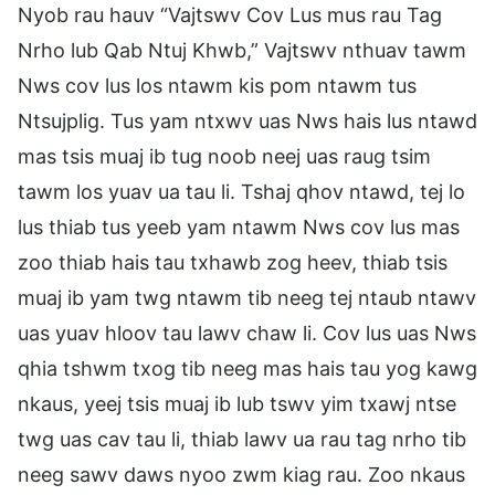
Nyob rau hauv “Vajtswv Cov Lus mus rau Tag
Nrho lub Qab Ntuj Khwb,” Vajtswv nthuav tawm
Nws cov lus los ntawm kis pom ntawm tus
Ntsujplig. Tus yam ntxwv uas Nws hais lus ntawd
mas tsis muaj ib tug noob neej uas raug tsim
tawm los yuav ua tau li. Tshaj qhov ntawd, tej lo
lus thiab tus yeeb yam ntawm Nws cov lus mas
zoo thiab hais tau txhawb zog heev, thiab tsis
muaj ib yam twg ntawm tib neeg tej ntaub ntawv
uas yuav hloov tau lawv chaw li. Cov lus uas Nws
qhia tshwm txog tib neeg mas hais tau yog kawg
nkaus, yeej tsis muaj ib lub tswv yim txawj ntse
twg uas cav tau li, thiab lawv ua rau tag nrho tib
neeg sawv daws nyoo zwm kiag rau. Zoo nkaus