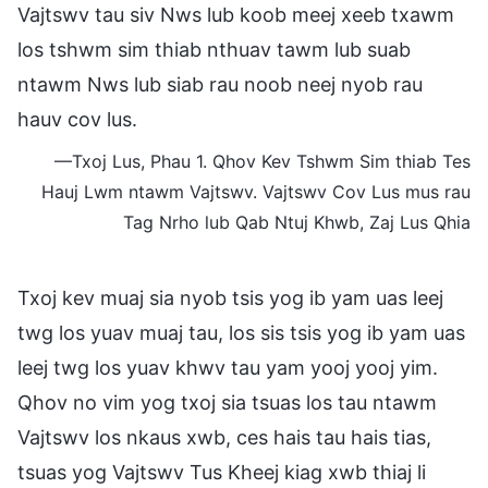
Vajtswv tau siv Nws lub koob meej xeeb txawm
los tshwm sim thiab nthuav tawm lub suab
ntawm Nws lub siab rau noob neej nyob rau
hauv cov lus.
—Txoj Lus, Phau 1. Qhov Kev Tshwm Sim thiab Tes
Hauj Lwm ntawm Vajtswv. Vajtswv Cov Lus mus rau
Tag Nrho lub Qab Ntuj Khwb, Zaj Lus Qhia
Txoj kev muaj sia nyob tsis yog ib yam uas leej
twg los yuav muaj tau, los sis tsis yog ib yam uas
leej twg los yuav khwv tau yam yooj yooj yim.
Qhov no vim yog txoj sia tsuas los tau ntawm
Vajtswv los nkaus xwb, ces hais tau hais tias,
tsuas yog Vajtswv Tus Kheej kiag xwb thiaj li