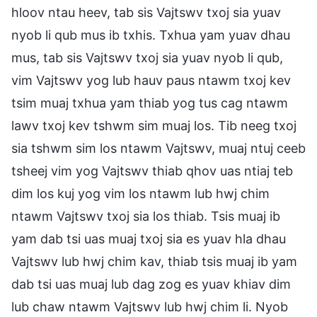
hloov ntau heev, tab sis Vajtswv txoj sia yuav
nyob li qub mus ib txhis. Txhua yam yuav dhau
mus, tab sis Vajtswv txoj sia yuav nyob li qub,
vim Vajtswv yog lub hauv paus ntawm txoj kev
tsim muaj txhua yam thiab yog tus cag ntawm
lawv txoj kev tshwm sim muaj los. Tib neeg txoj
sia tshwm sim los ntawm Vajtswv, muaj ntuj ceeb
tsheej vim yog Vajtswv thiab qhov uas ntiaj teb
dim los kuj yog vim los ntawm lub hwj chim
ntawm Vajtswv txoj sia los thiab. Tsis muaj ib
yam dab tsi uas muaj txoj sia es yuav hla dhau
Vajtswv lub hwj chim kav, thiab tsis muaj ib yam
dab tsi uas muaj lub dag zog es yuav khiav dim
lub chaw ntawm Vajtswv lub hwj chim li. Nyob