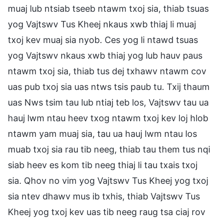
muaj lub ntsiab tseeb ntawm txoj sia, thiab tsuas
yog Vajtswv Tus Kheej nkaus xwb thiaj li muaj
txoj kev muaj sia nyob. Ces yog li ntawd tsuas
yog Vajtswv nkaus xwb thiaj yog lub hauv paus
ntawm txoj sia, thiab tus dej txhawv ntawm cov
uas pub txoj sia uas ntws tsis paub tu. Txij thaum
uas Nws tsim tau lub ntiaj teb los, Vajtswv tau ua
hauj lwm ntau heev txog ntawm txoj kev loj hlob
ntawm yam muaj sia, tau ua hauj lwm ntau los
muab txoj sia rau tib neeg, thiab tau them tus nqi
siab heev es kom tib neeg thiaj li tau txais txoj
sia. Qhov no vim yog Vajtswv Tus Kheej yog txoj
sia ntev dhawv mus ib txhis, thiab Vajtswv Tus
Kheej yog txoj kev uas tib neeg raug tsa ciaj rov