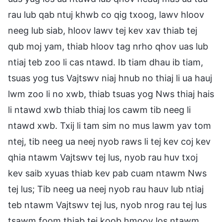
rau lub qab ntuj khwb co qig txoog, lawv hloov
neeg lub siab, hloov lawv tej kev xav thiab tej
qub moj yam, thiab hloov tag nrho qhov uas lub
ntiaj teb zoo li cas ntawd. Ib tiam dhau ib tiam,
tsuas yog tus Vajtswv niaj hnub no thiaj li ua hauj
lwm zoo li no xwb, thiab tsuas yog Nws thiaj hais
li ntawd xwb thiab thiaj los cawm tib neeg li
ntawd xwb. Txij li tam sim no mus lawm yav tom
ntej, tib neeg ua neej nyob raws li tej kev coj kev
qhia ntawm Vajtswv tej lus, nyob rau huv txoj
kev saib xyuas thiab kev pab cuam ntawm Nws
tej lus; Tib neeg ua neej nyob rau hauv lub ntiaj
teb ntawm Vajtswv tej lus, nyob nrog rau tej lus
tsawm foom thiab tej koob hmoov los ntawm