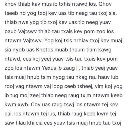
khov thiab kav mus ib txhis ntawd los. Qhov
tseeb no yog txoj kev uas tib neeg tau txoj sia,
thiab nws yog tib txoj kev uas tib neeg yuav
paub Vajtswv thiab tau txais kev pom zoo los
ntawm Vajtswv. Yog koj tsis nrhiav txoj kev muaj
sia nyob uas Khetos muab thaum tiam kawg
ntawd, ces koj yeej yuav tsis tau txais kev pom
zoo los ntawm Yexus ib zaug li, thiab yeej yuav
tsis muaj hnub tsim nyog tau nkag rau hauv lub
rooj vag ntawm vaj loog ceeb tsheej, vim koj yog
ib tug moj zeej thiab neeg raug txim ntawm keeb
kwm xwb. Cov uas raug tswj los ntawm tej kev
cai, los ntawm tej lus, thiab raug keeb kwm tej
saw hlau khi cia ces yuav tsis muaj hnub tau txoj