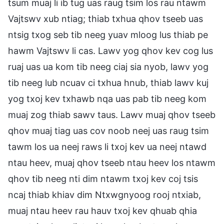
tsum muaj li ib tug uas raug tsim los rau ntawm
Vajtswv xub ntiag; thiab txhua qhov tseeb uas
ntsig txog seb tib neeg yuav mloog lus thiab pe
hawm Vajtswv li cas. Lawv yog qhov kev cog lus
ruaj uas ua kom tib neeg ciaj sia nyob, lawv yog
tib neeg lub ncuav ci txhua hnub, thiab lawv kuj
yog txoj kev txhawb nqa uas pab tib neeg kom
muaj zog thiab sawv taus. Lawv muaj qhov tseeb
qhov muaj tiag uas cov noob neej uas raug tsim
tawm los ua neej raws li txoj kev ua neej ntawd
ntau heev, muaj qhov tseeb ntau heev los ntawm
qhov tib neeg nti dim ntawm txoj kev coj tsis
ncaj thiab khiav dim Ntxwgnyoog rooj ntxiab,
muaj ntau heev rau hauv txoj kev qhuab qhia