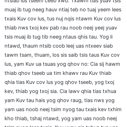
ntsiab lus tseem ceeb xwb. Txawm tias yuav tsis
muaj ib tug neeg hauv ntiaj teb no tuaj yeem lees
txais Kuv cov lus, tus nuj nqis ntawm Kuv cov lus
thiab nws txoj kev pab rau noob neej yeej yuav
tsis muaj ib tug tib neeg ntaus qhis tau. Yog li
ntawd, thaum ntsib coob leej uas ntxeev siab
tawm tsam, thuam, los sis saib tsis taus Kuv cov
lus, yam Kuv ua tsuas yog qhov no: Cia sij hawm
thiab qhov tseeb ua tim khawv rau Kuv thiab
qhia tias Kuv cov lus yog qhov tseeb, yog txoj
kev, thiab yog txoj sia. Cia lawv qhia tias txhua
yam Kuv tau hais yog qhov raug, tias nws yog
yam uas noob neej tsim nyog tau txais kev txhim
kho thiab, tshaj ntawd, yog yam uas noob neej