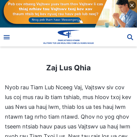
Zaj Lus Qhia
Zaj Lus Qhia
Nyob rau Tiam Lub Nceeg Vaj, Vajtswv siv cov
lus coj mus rau ib tiam tshiab, mus hloov txoj kev
uas Nws ua hauj lwm, thiab los ua tes hauj lwm
ntawm tag nrho tiam ntawd. Qhov no yog qhov
tseem ntsiab hauv paus uas Vajtswv ua hauj lwm
nyob rau Tiam Txoj Lus. Nws tau rais los ua cev