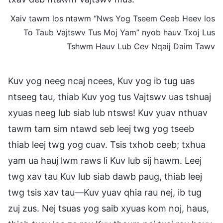
Xaiv tawm los ntawm “Nws Yog Tseem Ceeb Heev los
To Taub Vajtswv Tus Moj Yam” nyob hauv Txoj Lus
Tshwm Hauv Lub Cev Nqaij Daim Tawv
Kuv yog neeg ncaj ncees, Kuv yog ib tug uas
ntseeg tau, thiab Kuv yog tus Vajtswv uas tshuaj
xyuas neeg lub siab lub ntsws! Kuv yuav nthuav
tawm tam sim ntawd seb leej twg yog tseeb
thiab leej twg yog cuav. Tsis txhob ceeb; txhua
yam ua hauj lwm raws li Kuv lub sij hawm. Leej
twg xav tau Kuv lub siab dawb paug, thiab leej
twg tsis xav tau—Kuv yuav qhia rau nej, ib tug
zuj zus. Nej tsuas yog saib xyuas kom noj, haus,