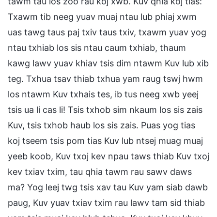
tawm tau los zoo rau koj xwb. Kuv qhia koj tias:
Txawm tib neeg yuav muaj ntau lub phiaj xwm
uas tawg taus paj txiv taus txiv, txawm yuav yog
ntau txhiab los sis ntau caum txhiab, thaum
kawg lawv yuav khiav tsis dim ntawm Kuv lub xib
teg. Txhua tsav thiab txhua yam raug tswj hwm
los ntawm Kuv txhais tes, ib tus neeg xwb yeej
tsis ua li cas li! Tsis txhob sim nkaum los sis zais
Kuv, tsis txhob haub los sis zais. Puas yog tias
koj tseem tsis pom tias Kuv lub ntsej muag muaj
yeeb koob, Kuv txoj kev npau taws thiab Kuv txoj
kev txiav txim, tau qhia tawm rau sawv daws
ma? Yog leej twg tsis xav tau Kuv yam siab dawb
paug, Kuv yuav txiav txim rau lawv tam sid thiab