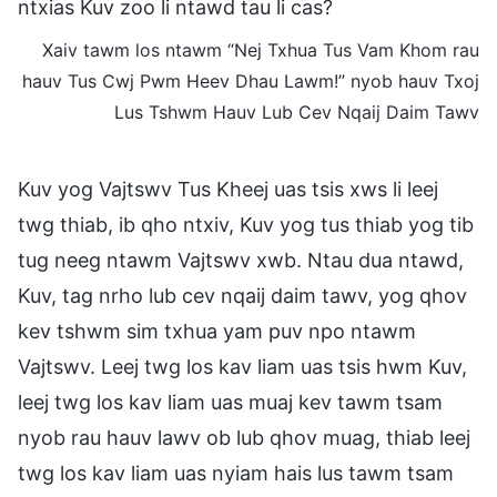
ntxias Kuv zoo li ntawd tau li cas?
Xaiv tawm los ntawm “Nej Txhua Tus Vam Khom rau
hauv Tus Cwj Pwm Heev Dhau Lawm!” nyob hauv Txoj
Lus Tshwm Hauv Lub Cev Nqaij Daim Tawv
Kuv yog Vajtswv Tus Kheej uas tsis xws li leej
twg thiab, ib qho ntxiv, Kuv yog tus thiab yog tib
tug neeg ntawm Vajtswv xwb. Ntau dua ntawd,
Kuv, tag nrho lub cev nqaij daim tawv, yog qhov
kev tshwm sim txhua yam puv npo ntawm
Vajtswv. Leej twg los kav liam uas tsis hwm Kuv,
leej twg los kav liam uas muaj kev tawm tsam
nyob rau hauv lawv ob lub qhov muag, thiab leej
twg los kav liam uas nyiam hais lus tawm tsam