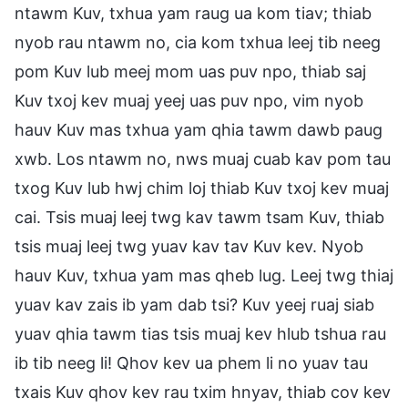
ntawm Kuv, txhua yam raug ua kom tiav; thiab
nyob rau ntawm no, cia kom txhua leej tib neeg
pom Kuv lub meej mom uas puv npo, thiab saj
Kuv txoj kev muaj yeej uas puv npo, vim nyob
hauv Kuv mas txhua yam qhia tawm dawb paug
xwb. Los ntawm no, nws muaj cuab kav pom tau
txog Kuv lub hwj chim loj thiab Kuv txoj kev muaj
cai. Tsis muaj leej twg kav tawm tsam Kuv, thiab
tsis muaj leej twg yuav kav tav Kuv kev. Nyob
hauv Kuv, txhua yam mas qheb lug. Leej twg thiaj
yuav kav zais ib yam dab tsi? Kuv yeej ruaj siab
yuav qhia tawm tias tsis muaj kev hlub tshua rau
ib tib neeg li! Qhov kev ua phem li no yuav tau
txais Kuv qhov kev rau txim hnyav, thiab cov kev