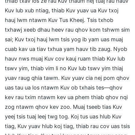
thiab txav los ze rau Kuv thaum nej tuaj rau hauv
Kuv lub xub ntiag, thiab Kuv yuav ua Kuv txoj
hauj lwm ntawm Kuv Tus Kheej. Tsis txhob
txhawj xeeb dhau heev rau qhov kom tshwm sim
sai; Kuv txoj hauj lwm tsis yog ib yam uas muaj
cuab kav ua tiav txhua yam hauv tib zaug. Nyob
hauv nws muaj Kuv cov kauj ruam thiab Kuv lub
tswv yim, thiab vim li no Kuv lub tswv yim thiaj
yuav raug qhia tawm. Kuv yuav cia nej pom qhov
uas tau ua los ntawm Kuv ob txhais tes—qhov
kev rau txim ntawm kev ua phem thiab qhov nqi
zog ntawm qhov kev zoo. Muaj tseeb tias Kuv
yeej tsis tuaj leej twg tog. Koj tus uas hlub Kuv
tiag, Kuv yuav hlub koj tiag, thiab rau cov uas tsis