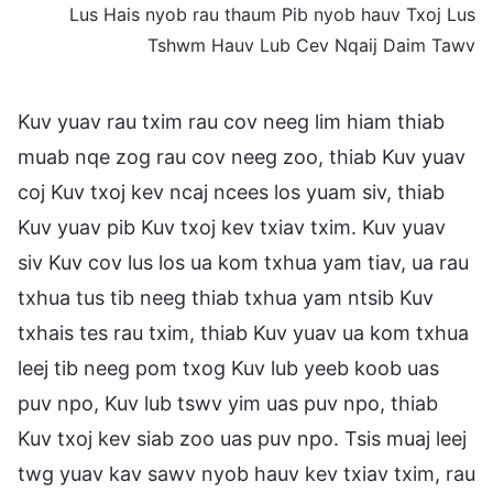
Lus Hais nyob rau thaum Pib nyob hauv Txoj Lus
Tshwm Hauv Lub Cev Nqaij Daim Tawv
Kuv yuav rau txim rau cov neeg lim hiam thiab
muab nqe zog rau cov neeg zoo, thiab Kuv yuav
coj Kuv txoj kev ncaj ncees los yuam siv, thiab
Kuv yuav pib Kuv txoj kev txiav txim. Kuv yuav
siv Kuv cov lus los ua kom txhua yam tiav, ua rau
txhua tus tib neeg thiab txhua yam ntsib Kuv
txhais tes rau txim, thiab Kuv yuav ua kom txhua
leej tib neeg pom txog Kuv lub yeeb koob uas
puv npo, Kuv lub tswv yim uas puv npo, thiab
Kuv txoj kev siab zoo uas puv npo. Tsis muaj leej
twg yuav kav sawv nyob hauv kev txiav txim, rau