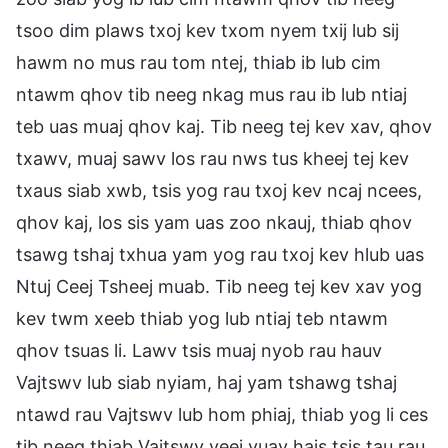
tsoo dim plaws txoj kev txom nyem txij lub sij
hawm no mus rau tom ntej, thiab ib lub cim
ntawm qhov tib neeg nkag mus rau ib lub ntiaj
teb uas muaj qhov kaj. Tib neeg tej kev xav, qhov
txawv, muaj sawv los rau nws tus kheej tej kev
txaus siab xwb, tsis yog rau txoj kev ncaj ncees,
qhov kaj, los sis yam uas zoo nkauj, thiab qhov
tsawg tshaj txhua yam yog rau txoj kev hlub uas
Ntuj Ceej Tsheej muab. Tib neeg tej kev xav yog
kev twm xeeb thiab yog lub ntiaj teb ntawm
qhov tsuas li. Lawv tsis muaj nyob rau hauv
Vajtswv lub siab nyiam, haj yam tshawg tshaj
ntawd rau Vajtswv lub hom phiaj, thiab yog li ces
tib neeg thiab Vajtswv yeej yuav hais tsis tau rau