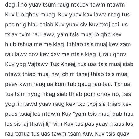
dag li no yuav tsum raug ntxuav tawm ntawm
Kuv lub qhov muag. Kuv yuav kav lawv nrog tus
pas nrig hlau thiab Kuv yuav siv Kuv txoj cai lus
txiav txim rau lawv, yam tsis muaj ib qho kev
hlub tshua me me kiag li thiab tsis muaj kev zam
rau lawv cov kev xav me ntsis kiag li, rau qhov
Kuv yog Vajtswv Tus Kheej, tus uas tsis muaj siab
ntsws thiab muaj hwj chim tshaj thiab tsis muaj
peev xwm raug ua kom tub qaug rau tau. Txhua
tus tsim nyog nkag siab thiab pom qhov no, tsis
yog li ntawd yuav raug kev txo txoj sia thiab kev
puas tsuaj los ntawm Kuv “yam tsis muaj qab hau
los sis laj thawj li,” vim Kuv tus pas yuav ntaus los
rau txhua tus uas tawm tsam Kuv. Kuv tsis quav