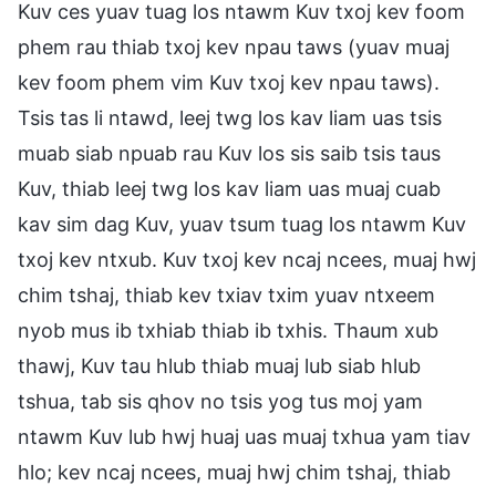
Kuv ces yuav tuag los ntawm Kuv txoj kev foom
phem rau thiab txoj kev npau taws (yuav muaj
kev foom phem vim Kuv txoj kev npau taws).
Tsis tas li ntawd, leej twg los kav liam uas tsis
muab siab npuab rau Kuv los sis saib tsis taus
Kuv, thiab leej twg los kav liam uas muaj cuab
kav sim dag Kuv, yuav tsum tuag los ntawm Kuv
txoj kev ntxub. Kuv txoj kev ncaj ncees, muaj hwj
chim tshaj, thiab kev txiav txim yuav ntxeem
nyob mus ib txhiab thiab ib txhis. Thaum xub
thawj, Kuv tau hlub thiab muaj lub siab hlub
tshua, tab sis qhov no tsis yog tus moj yam
ntawm Kuv lub hwj huaj uas muaj txhua yam tiav
hlo; kev ncaj ncees, muaj hwj chim tshaj, thiab