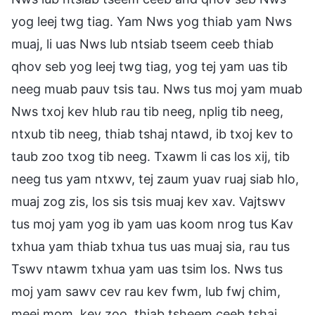
yog leej twg tiag. Yam Nws yog thiab yam Nws
muaj, li uas Nws lub ntsiab tseem ceeb thiab
qhov seb yog leej twg tiag, yog tej yam uas tib
neeg muab pauv tsis tau. Nws tus moj yam muab
Nws txoj kev hlub rau tib neeg, nplig tib neeg,
ntxub tib neeg, thiab tshaj ntawd, ib txoj kev to
taub zoo txog tib neeg. Txawm li cas los xij, tib
neeg tus yam ntxwv, tej zaum yuav ruaj siab hlo,
muaj zog zis, los sis tsis muaj kev xav. Vajtswv
tus moj yam yog ib yam uas koom nrog tus Kav
txhua yam thiab txhua tus uas muaj sia, rau tus
Tswv ntawm txhua yam uas tsim los. Nws tus
moj yam sawv cev rau kev fwm, lub fwj chim,
meej mom, kev zoo, thiab tsheem ceeb tshaj