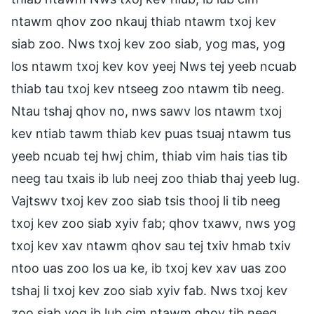
ntawm qhov zoo nkauj thiab ntawm txoj kev
siab zoo. Nws txoj kev zoo siab, yog mas, yog
los ntawm txoj kev kov yeej Nws tej yeeb ncuab
thiab tau txoj kev ntseeg zoo ntawm tib neeg.
Ntau tshaj qhov no, nws sawv los ntawm txoj
kev ntiab tawm thiab kev puas tsuaj ntawm tus
yeeb ncuab tej hwj chim, thiab vim hais tias tib
neeg tau txais ib lub neej zoo thiab thaj yeeb lug.
Vajtswv txoj kev zoo siab tsis thooj li tib neeg
txoj kev zoo siab xyiv fab; qhov txawv, nws yog
txoj kev xav ntawm qhov sau tej txiv hmab txiv
ntoo uas zoo los ua ke, ib txoj kev xav uas zoo
tshaj li txoj kev zoo siab xyiv fab. Nws txoj kev
zoo siab yog ib lub cim ntawm qhov tib neeg