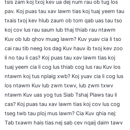
tsis zam koj txoj kev ua dej num rau ob tug los
pav. Koj puas tau xav lawm tias koj tuaj yeem tau
txais txoj kev hlub zaum ob tom qab uas tau tso
koj cov lus rau saum lub thaj thiab rau ntawm
Kuv ob lub qhov muag lawm? Kuv yuav cia li tso
cai rau tib neeg los dag Kuv hauv ib txoj kev zoo
li no tau li cas? Koj puas tau xav lawm tias koj
tuaj yeem cia li cog lus thiab cog lus rau Kuv los
ntawm koj tus nplaig xwb? Koj yuav cia li cog lus
los ntawm Kuv lub zwm txwv, lub zwm txwv
ntawm Kuv uas yog tus Siab Tshaj Plaws tau li
cas? Koj puas tau xav lawm tias koj cov lus cog
tseg twb tau ploj mus lawm? Cia Kuv qhia nej:
Tab txawm hais tias nej sab cev nqaij daim tawv