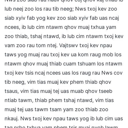
lub neej zoo los rau tib neeg; Nws txoj kev zoo
siab xyiv fab yog kev zoo siab xyiv fab uas ncaj
ncees, ib lub cim ntawm qhov muaj txhua yam
zoo thiab, tshaj ntawd, ib lub cim ntawm txoj kev
vam zoo rau tom ntej. Vajtswv txoj kev npau
taws yog muaj rau txoj kev ua kom raug mob los
ntawm qhov muaj thiab cuam tshuam los ntawm
txoj kev tsis ncaj ncees uas los raug rau Nws cov
tib neeg, vim tias muaj kev phem thiab qhov
tsaus, vim tias muaj tej uas muab qhov tseeb
ntiab tawm, thiab phem tshaj ntawd, vim tias
muaj tej uas tawm tsam yam zoo thiab zoo
nkauj. Nws txoj kev npau taws yog ib lub cim uas
tag nrho txhua yam phem tsis muaj nyob lawm,