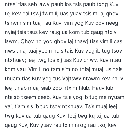
ntsej tias seb lawv paub los tsis paub txog Kuv
tej kev cai tswj fwm li; uas yuav tsis muaj qhov
tshwm sim tuaj rau Kuv, vim yog Kuv cov neeg
nyiaj tsis taus kev raug ua kom tub qaug ntxiv
lawm. Qhov no yog qhov laj thawj tias vim li cas
nws thiaj tuaj yeem hais tais Kuv yog ib tug tsov
ntxhuav; leej twg los xij uas Kuv chwv, Kuv ntau
kom vau. Vim li no tam sim no thiaj muaj lus hais
thuam tias Kuv yog tus Vajtswv ntawm kev khuv
leej thiab muaj siab zoo ntxim hlub. Hauv lub
ntsiab tseem ceeb, Kuv tsis yog ib tug me nyuam
yaj, tiam sis ib tug tsov ntxhuav. Tsis muaj leej
twg kav ua tub qaug Kuv; leej twg kuj xij ua tub
qaug Kuv, Kuv yuav rau txim nrog rau txoj kev