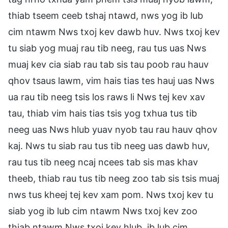
thiab tseem ceeb tshaj ntawd, nws yog ib lub
cim ntawm Nws txoj kev dawb huv. Nws txoj kev
tu siab yog muaj rau tib neeg, rau tus uas Nws
muaj kev cia siab rau tab sis tau poob rau hauv
qhov tsaus lawm, vim hais tias tes hauj uas Nws
ua rau tib neeg tsis los raws li Nws tej kev xav
tau, thiab vim hais tias tsis yog txhua tus tib
neeg uas Nws hlub yuav nyob tau rau hauv qhov
kaj. Nws tu siab rau tus tib neeg uas dawb huv,
rau tus tib neeg ncaj ncees tab sis mas khav
theeb, thiab rau tus tib neeg zoo tab sis tsis muaj
nws tus kheej tej kev xam pom. Nws txoj kev tu
siab yog ib lub cim ntawm Nws txoj kev zoo
thiab ntawm Nws txoj kev hlub, ib lub cim