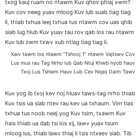
txog kauj ruam no ntawm Kuv qhov phiaj xwm?
Kuv cov neeg yuav mloog Kuv lub suab tiag tiag
li, thiab txhua leej txhua tus ntawm cov uas qhib
siab lug hlub Kuv yuav tau rov qab los rau ntawm
Kuv lub zwm txwv xub ntiag tiag tiag li.
Xaiv tawm los ntawm “Tshooj 1” ntawm Vajtswv Cov
Lus mus rau Tag Nrho lub Qab Ntuj Khwb nyob hauv
Txoj Lus Tshwm Hauv Lub Cev Nqaij Daim Tawv
Kuv yog ib txoj kev noj hluav taws-tag nrho thiab
Kuv tsis ua siab ntev rau kev ua txhaum. Vim tias
txhua tus noob neej yog Kuv tsim, txawm Kuv
hais thiab ua dab tsi los xij, lawv yuav tsum
mloog lus, thiab lawv thiaj li tsis ntxeev siab. Tib