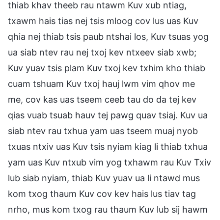
thiab khav theeb rau ntawm Kuv xub ntiag,
txawm hais tias nej tsis mloog cov lus uas Kuv
qhia nej thiab tsis paub ntshai los, Kuv tsuas yog
ua siab ntev rau nej txoj kev ntxeev siab xwb;
Kuv yuav tsis plam Kuv txoj kev txhim kho thiab
cuam tshuam Kuv txoj hauj lwm vim qhov me
me, cov kas uas tseem ceeb tau do da tej kev
qias vuab tsuab hauv tej pawg quav tsiaj. Kuv ua
siab ntev rau txhua yam uas tseem muaj nyob
txuas ntxiv uas Kuv tsis nyiam kiag li thiab txhua
yam uas Kuv ntxub vim yog txhawm rau Kuv Txiv
lub siab nyiam, thiab Kuv yuav ua li ntawd mus
kom txog thaum Kuv cov kev hais lus tiav tag
nrho, mus kom txog rau thaum Kuv lub sij hawm