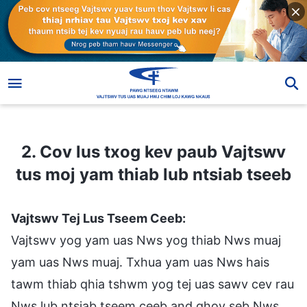
2. Cov lus txog kev paub Vajtswv tus moj yam thiab lub ntsiab tseeb
2. Cov lus txog kev paub Vajtswv
tus moj yam thiab lub ntsiab tseeb
Vajtswv Tej Lus Tseem Ceeb:
Vajtswv yog yam uas Nws yog thiab Nws muaj
yam uas Nws muaj. Txhua yam uas Nws hais
tawm thiab qhia tshwm yog tej uas sawv cev rau
Nws lub ntsiab tseem ceeb and qhov seb Nws