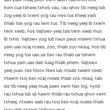
kom cua tshawj txhob vau, rau qhov tib neeg lub
zog yeej ib txwm yog rau nws tus kheej xwb
thiab tsis yog rau lwm tus. Tib neeg yeej ib txwm
twm xeeb, hos Vajtswv yeej tsis twm xeeb mus
ib txhis. Vajtswv yog lub hauv paus ntawm txhua
yam uas ncaj ncees, zoo, thiab zoo nkauj, hos tib
neeg yog tus uas ua tiav rau thiab ua tshwm
txhua yam uas dab tuag thiab phem. Vajtswv
yeej yuav tsis hloov Nws lub ntsiab tseem ceeb
ntawm txoj kev ncaj ncees thiab zoo nkauj, tab
sis tib neeg yeej muaj peev xwm tiav log, nyob
rau txhua lub sij hawm thiab rau txhua qhov xwm
txheej, ntxeev siab rau txoj kev ncaj ncees thiab
txav deb ntawm Vajtswv mus.