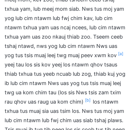
txhua yam, lub meej mom siab. Nws tus moj yam
yog lub cim ntawm lub fwj chim kav, lub cim
ntawm txhua yam uas ncaj ncees, lub cim ntawm
txhua yam uas zoo nkauj thiab zoo. Tseem ceeb
tshaj ntawd, nws yog lub cim ntawm Nws uas
[a]
yog tus tsis muaj leej twg muaj peev xwm kov
yeej tau los sis kov yeej los ntawm qhov tsaus
thiab txhua tus yeeb ncuab lub zog, thiab kuj yog
ib lub cim ntawm Nws uas yog tus tsis muaj leej
twg ua kom chim tau (los sis Nws tsis zam txim
[b]
rau qhov uas raug ua kom chim)
los ntawm
txhua tus muaj sia uas tsim los. Nws tus moj yam
lub cim ntawm lub fwj chim uas siab tshaj plaws.
Tsis muaj ib tug tib neeg los sis coob tus tib neeg