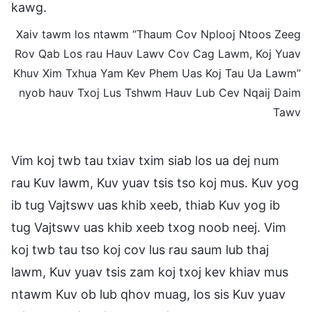
kawg.
Xaiv tawm los ntawm “Thaum Cov Nplooj Ntoos Zeeg
Rov Qab Los rau Hauv Lawv Cov Cag Lawm, Koj Yuav
Khuv Xim Txhua Yam Kev Phem Uas Koj Tau Ua Lawm”
nyob hauv Txoj Lus Tshwm Hauv Lub Cev Nqaij Daim
Tawv
Vim koj twb tau txiav txim siab los ua dej num
rau Kuv lawm, Kuv yuav tsis tso koj mus. Kuv yog
ib tug Vajtswv uas khib xeeb, thiab Kuv yog ib
tug Vajtswv uas khib xeeb txog noob neej. Vim
koj twb tau tso koj cov lus rau saum lub thaj
lawm, Kuv yuav tsis zam koj txoj kev khiav mus
ntawm Kuv ob lub qhov muag, los sis Kuv yuav