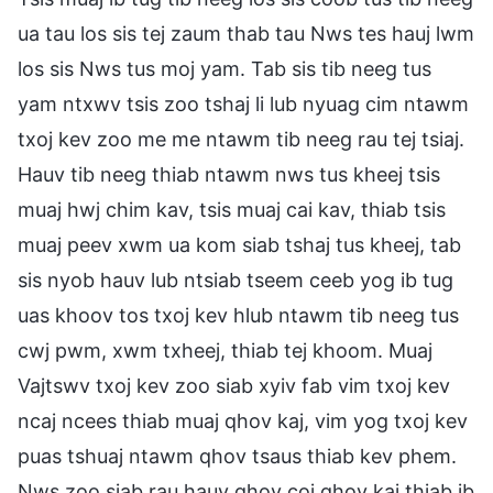
ua tau los sis tej zaum thab tau Nws tes hauj lwm
los sis Nws tus moj yam. Tab sis tib neeg tus
yam ntxwv tsis zoo tshaj li lub nyuag cim ntawm
txoj kev zoo me me ntawm tib neeg rau tej tsiaj.
Hauv tib neeg thiab ntawm nws tus kheej tsis
muaj hwj chim kav, tsis muaj cai kav, thiab tsis
muaj peev xwm ua kom siab tshaj tus kheej, tab
sis nyob hauv lub ntsiab tseem ceeb yog ib tug
uas khoov tos txoj kev hlub ntawm tib neeg tus
cwj pwm, xwm txheej, thiab tej khoom. Muaj
Vajtswv txoj kev zoo siab xyiv fab vim txoj kev
ncaj ncees thiab muaj qhov kaj, vim yog txoj kev
puas tshuaj ntawm qhov tsaus thiab kev phem.
Nws zoo siab rau hauv qhov coj qhov kaj thiab ib