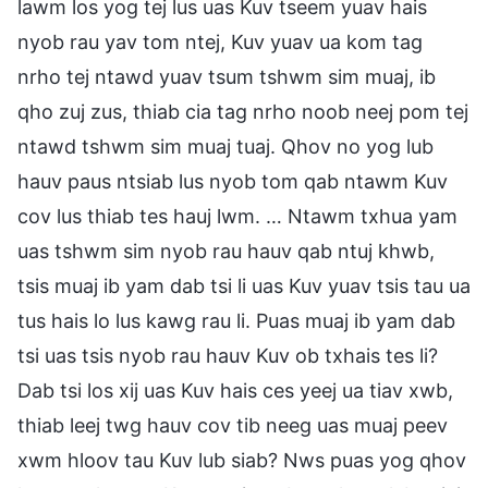
lawm los yog tej lus uas Kuv tseem yuav hais
nyob rau yav tom ntej, Kuv yuav ua kom tag
nrho tej ntawd yuav tsum tshwm sim muaj, ib
qho zuj zus, thiab cia tag nrho noob neej pom tej
ntawd tshwm sim muaj tuaj. Qhov no yog lub
hauv paus ntsiab lus nyob tom qab ntawm Kuv
cov lus thiab tes hauj lwm. … Ntawm txhua yam
uas tshwm sim nyob rau hauv qab ntuj khwb,
tsis muaj ib yam dab tsi li uas Kuv yuav tsis tau ua
tus hais lo lus kawg rau li. Puas muaj ib yam dab
tsi uas tsis nyob rau hauv Kuv ob txhais tes li?
Dab tsi los xij uas Kuv hais ces yeej ua tiav xwb,
thiab leej twg hauv cov tib neeg uas muaj peev
xwm hloov tau Kuv lub siab? Nws puas yog qhov