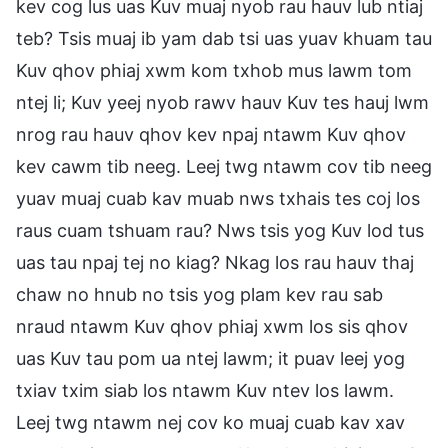
kev cog lus uas Kuv muaj nyob rau hauv lub ntiaj
teb? Tsis muaj ib yam dab tsi uas yuav khuam tau
Kuv qhov phiaj xwm kom txhob mus lawm tom
ntej li; Kuv yeej nyob rawv hauv Kuv tes hauj lwm
nrog rau hauv qhov kev npaj ntawm Kuv qhov
kev cawm tib neeg. Leej twg ntawm cov tib neeg
yuav muaj cuab kav muab nws txhais tes coj los
raus cuam tshuam rau? Nws tsis yog Kuv lod tus
uas tau npaj tej no kiag? Nkag los rau hauv thaj
chaw no hnub no tsis yog plam kev rau sab
nraud ntawm Kuv qhov phiaj xwm los sis qhov
uas Kuv tau pom ua ntej lawm; it puav leej yog
txiav txim siab los ntawm Kuv ntev los lawm.
Leej twg ntawm nej cov ko muaj cuab kav xav