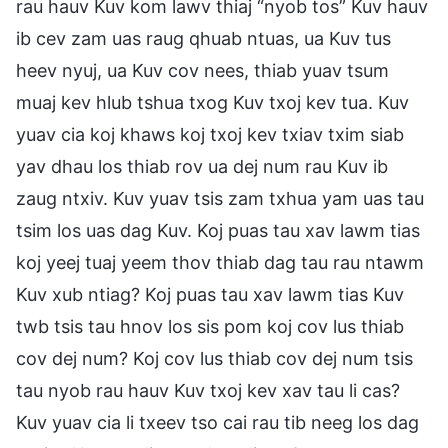
rau hauv Kuv kom lawv thiaj “nyob tos” Kuv hauv
ib cev zam uas raug qhuab ntuas, ua Kuv tus
heev nyuj, ua Kuv cov nees, thiab yuav tsum
muaj kev hlub tshua txog Kuv txoj kev tua. Kuv
yuav cia koj khaws koj txoj kev txiav txim siab
yav dhau los thiab rov ua dej num rau Kuv ib
zaug ntxiv. Kuv yuav tsis zam txhua yam uas tau
tsim los uas dag Kuv. Koj puas tau xav lawm tias
koj yeej tuaj yeem thov thiab dag tau rau ntawm
Kuv xub ntiag? Koj puas tau xav lawm tias Kuv
twb tsis tau hnov los sis pom koj cov lus thiab
cov dej num? Koj cov lus thiab cov dej num tsis
tau nyob rau hauv Kuv txoj kev xav tau li cas?
Kuv yuav cia li txeev tso cai rau tib neeg los dag