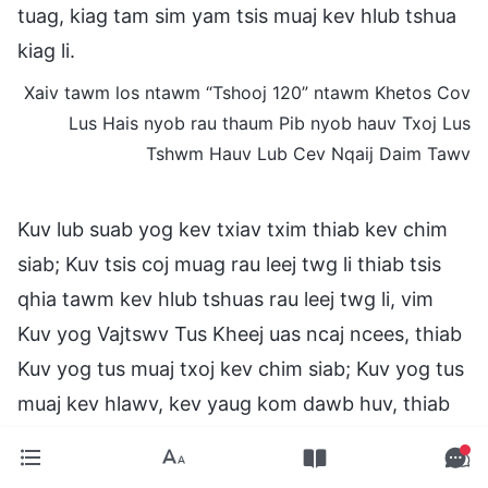
tuag, kiag tam sim yam tsis muaj kev hlub tshua
kiag li.
Xaiv tawm los ntawm “Tshooj 120” ntawm Khetos Cov
Lus Hais nyob rau thaum Pib nyob hauv Txoj Lus
Tshwm Hauv Lub Cev Nqaij Daim Tawv
Kuv lub suab yog kev txiav txim thiab kev chim
siab; Kuv tsis coj muag rau leej twg li thiab tsis
qhia tawm kev hlub tshuas rau leej twg li, vim
Kuv yog Vajtswv Tus Kheej uas ncaj ncees, thiab
Kuv yog tus muaj txoj kev chim siab; Kuv yog tus
muaj kev hlawv, kev yaug kom dawb huv, thiab
kev rhuav pov tseg. Hauv Kuv, tsis muaj dab tsi
zais los sis tsis muaj kev xav dab tsi, tiam sis