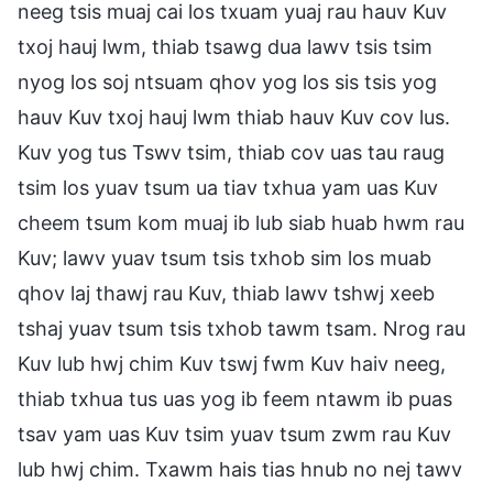
neeg tsis muaj cai los txuam yuaj rau hauv Kuv
txoj hauj lwm, thiab tsawg dua lawv tsis tsim
nyog los soj ntsuam qhov yog los sis tsis yog
hauv Kuv txoj hauj lwm thiab hauv Kuv cov lus.
Kuv yog tus Tswv tsim, thiab cov uas tau raug
tsim los yuav tsum ua tiav txhua yam uas Kuv
cheem tsum kom muaj ib lub siab huab hwm rau
Kuv; lawv yuav tsum tsis txhob sim los muab
qhov laj thawj rau Kuv, thiab lawv tshwj xeeb
tshaj yuav tsum tsis txhob tawm tsam. Nrog rau
Kuv lub hwj chim Kuv tswj fwm Kuv haiv neeg,
thiab txhua tus uas yog ib feem ntawm ib puas
tsav yam uas Kuv tsim yuav tsum zwm rau Kuv
lub hwj chim. Txawm hais tias hnub no nej tawv