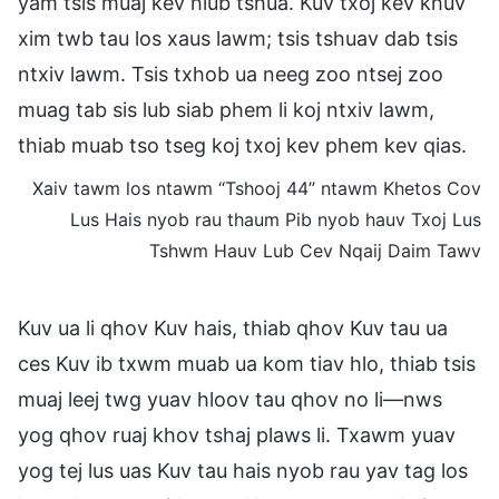
yam tsis muaj kev hlub tshua. Kuv txoj kev khuv
xim twb tau los xaus lawm; tsis tshuav dab tsis
ntxiv lawm. Tsis txhob ua neeg zoo ntsej zoo
muag tab sis lub siab phem li koj ntxiv lawm,
thiab muab tso tseg koj txoj kev phem kev qias.
Xaiv tawm los ntawm “Tshooj 44” ntawm Khetos Cov
Lus Hais nyob rau thaum Pib nyob hauv Txoj Lus
Tshwm Hauv Lub Cev Nqaij Daim Tawv
Kuv ua li qhov Kuv hais, thiab qhov Kuv tau ua
ces Kuv ib txwm muab ua kom tiav hlo, thiab tsis
muaj leej twg yuav hloov tau qhov no li—nws
yog qhov ruaj khov tshaj plaws li. Txawm yuav
yog tej lus uas Kuv tau hais nyob rau yav tag los