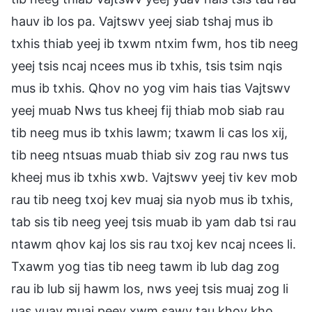
hauv ib los pa. Vajtswv yeej siab tshaj mus ib
txhis thiab yeej ib txwm ntxim fwm, hos tib neeg
yeej tsis ncaj ncees mus ib txhis, tsis tsim nqis
mus ib txhis. Qhov no yog vim hais tias Vajtswv
yeej muab Nws tus kheej fij thiab mob siab rau
tib neeg mus ib txhis lawm; txawm li cas los xij,
tib neeg ntsuas muab thiab siv zog rau nws tus
kheej mus ib txhis xwb. Vajtswv yeej tiv kev mob
rau tib neeg txoj kev muaj sia nyob mus ib txhis,
tab sis tib neeg yeej tsis muab ib yam dab tsi rau
ntawm qhov kaj los sis rau txoj kev ncaj ncees li.
Txawm yog tias tib neeg tawm ib lub dag zog
rau ib lub sij hawm los, nws yeej tsis muaj zog li
uas yuav muaj peev xwm sawv tau khov kho