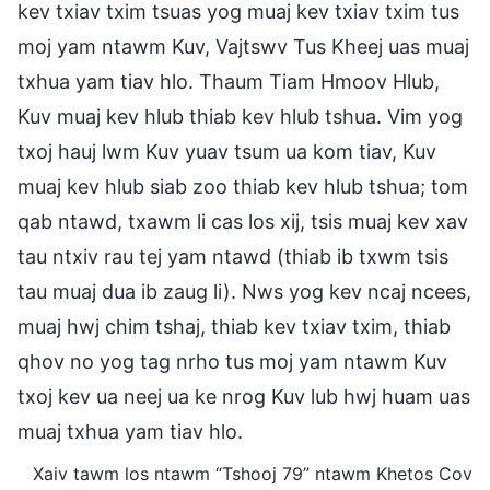
kev txiav txim tsuas yog muaj kev txiav txim tus
moj yam ntawm Kuv, Vajtswv Tus Kheej uas muaj
txhua yam tiav hlo. Thaum Tiam Hmoov Hlub,
Kuv muaj kev hlub thiab kev hlub tshua. Vim yog
txoj hauj lwm Kuv yuav tsum ua kom tiav, Kuv
muaj kev hlub siab zoo thiab kev hlub tshua; tom
qab ntawd, txawm li cas los xij, tsis muaj kev xav
tau ntxiv rau tej yam ntawd (thiab ib txwm tsis
tau muaj dua ib zaug li). Nws yog kev ncaj ncees,
muaj hwj chim tshaj, thiab kev txiav txim, thiab
qhov no yog tag nrho tus moj yam ntawm Kuv
txoj kev ua neej ua ke nrog Kuv lub hwj huam uas
muaj txhua yam tiav hlo.
Xaiv tawm los ntawm “Tshooj 79” ntawm Khetos Cov