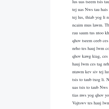
lus uas tseem tsis ta
tej uas Nws tau hais
tej lus, thiab yog l
ncaim mus lawm. The
rau saum tus ntoo k
qhov tseem ceeb ces
nrho tes hauj lwm coj
qhov kawg kiag, ces
hauj lwm ces tag nrh
ntawm kev siv tej lu
tsis to taub txog li
uas tsis to taub Nws
tias nws yog qhov yo
Vajtswv tes hauj lw