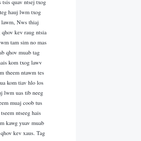
 tsis quav ntsej txog
 teg hauj lwm txog
g lawm, Nws thiaj
qhov kev raug ntsia
j lwm tam sim no mas
iab qhov muab tag
 hais kom txog lawv
vim theem ntawm tes
ua kom tiav hlo los
uj lwm uas tib neeg
tseem muaj coob tus
 tseem ntseeg hais
heem kawg yuav muab
 qhov kev xaus. Tag