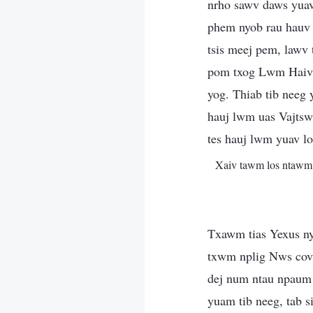
nrho sawv daws yuav
phem nyob rau hauv t
tsis meej pem, lawv
pom txog Lwm Haiv 
yog. Thiab tib neeg y
hauj lwm uas Vajtsw
tes hauj lwm yuav l
Xaiv tawm los ntaw
Txawm tias Yexus ny
txwm nplig Nws cov 
dej num ntau npaum l
yuam tib neeg, tab s