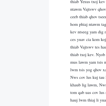
thiab Yexus txoj kev
ntawm Vajtswv qhov 
ceeb thiab qhov tsee
hom phiaj ntawm tag 
kev ntseeg yam dig 
ces yuav cia kom koj
thiab Vajtswv tes ha
thiab txoj kev. Nyob
mus lawm yam tsis m
lwm tsis yog qhov x
Nws cov lus kuj tau
khaub lig lawm, Nws
tom qab uas cov lus
hauj lwm thiaj li y