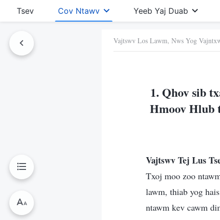
Tsev
Cov Ntawv
Yeeb Yaj Duab
Vajtswv Los Lawm, Nws Yog Vajntx
Ntawv No
1. Qhov sib t
Hmoov Hlub th
Vajtswv Tej Lus T
Txoj moo zoo ntawm 
lawm, thiab yog hais
ntawm kev cawm dim,