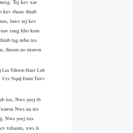
neeg. Tej kev xav
m kev rhuav thiab
xus, lawv tej kev
yuav raug kho kom
thiab tag nrho tes
im, theem no ntawm
oj Lus Tshwm Hauv Lub
Cev Nqaij Daim Tawv
ab los, Nws yeej ib
 Txawm Nws ua tes
j, Nws yeej tsis
 kev txhaum, xws li