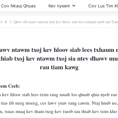
Cov Nkauj Qhuas
Kev nyeem
Cov Lus Tim 
wv
xawv ntawm txoj kev hloov siab lees txhaum
iab txoj kev ntawm txoj sia ntev dhawv mus
rau tiam kawg
seem Ceeb:
kev hloov siab lees txim raug muab los qhuab qhia nyob r
 tias tib neeg ntseeg, ces lawv yuav raug cawm. Niaj hnub no
 tsuas muaj kev tham txog kev txeeb tau thiab kev tsim kho 