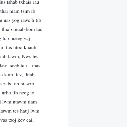
us tshab txhais rau
thai mam tsim ib
 uas yog raws li tib
og thiab muab kom tau
g lub nceeg vaj
aum tus ntoo khaub
khaub lawm, Nws tes
o—kev txeeb tau—mas
 kom tiav, thiab
s zais tob ntawm
 nrho tib neeg to
uj lwm ntawm tiam
ntawm tes hauj lwm
as txoj kev cai,