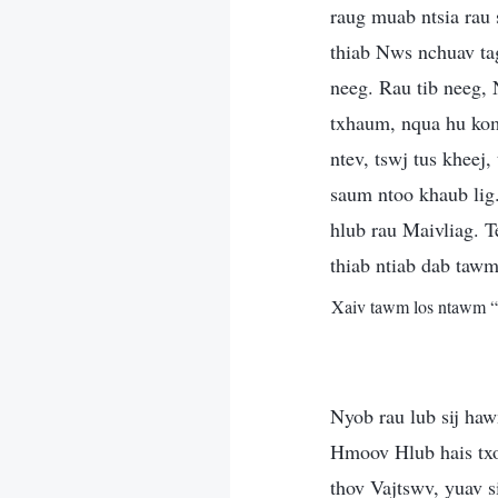
raug muab ntsia rau
thiab Nws nchuav tag
neeg. Rau tib neeg, 
txhaum, nqua hu kom 
ntev, tswj tus kheej
saum ntoo khaub lig
hlub rau Maivliag. 
thiab ntiab dab tawm
Xaiv tawm los ntawm
Nyob rau lub sij ha
Hmoov Hlub hais txog
thov Vajtswv, yuav 