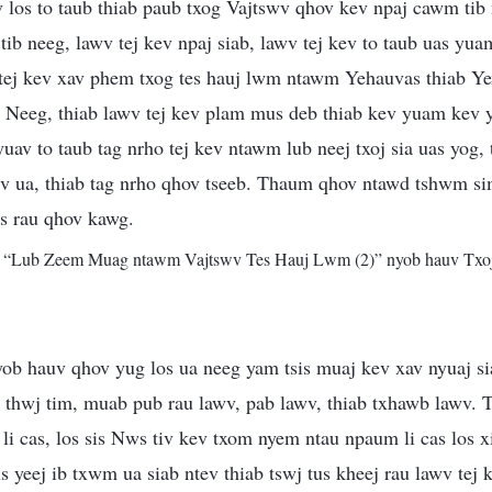
 los to taub thiab paub txog Vajtswv qhov kev npaj cawm tib 
ib neeg, lawv tej kev npaj siab, lawv tej kev to taub uas yua
 tej kev xav phem txog tes hauj lwm ntawm Yehauvas thiab Ye
Neeg, thiab lawv tej kev plam mus deb thiab kev yuam kev 
uav to taub tag nrho tej kev ntawm lub neej txoj sia uas yog, 
v ua, thiab tag nrho qhov tseeb. Thaum qhov ntawd tshwm s
os rau qhov kawg.
m “Lub Zeem Muag ntawm Vajtswv Tes Hauj Lwm (2)” nyob hauv Tx
ob hauv qhov yug los ua neeg yam tsis muaj kev xav nyuaj si
thwj tim, muab pub rau lawv, pab lawv, thiab txhawb lawv.
i cas, los sis Nws tiv kev txom nyem ntau npaum li cas los xi
is yeej ib txwm ua siab ntev thiab tswj tus kheej rau lawv tej