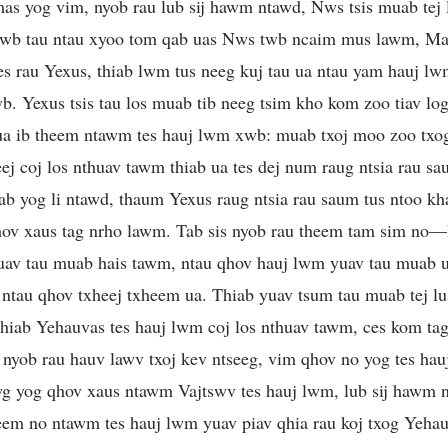
mas yog vim, nyob rau lub sij hawm ntawd, Nws tsis muab tej l
 twb tau ntau xyoo tom qab uas Nws twb ncaim mus lawm, Ma
es rau Yexus, thiab lwm tus neeg kuj tau ua ntau yam hauj lwm
b. Yexus tsis tau los muab tib neeg tsim kho kom zoo tiav l
s ua ib theem ntawm tes hauj lwm xwb: muab txoj moo zoo txo
ej coj los nthuav tawm thiab ua tes dej num raug ntsia rau s
iab yog li ntawd, thaum Yexus raug ntsia rau saum tus ntoo 
hov xaus tag nrho lawm. Tab sis nyob rau theem tam sim n
uav tau muab hais tawm, ntau qhov hauj lwm yuav tau muab ua
ntau qhov txheej txheem ua. Thiab yuav tsum tau muab tej lu
hiab Yehauvas tes hauj lwm coj los nthuav tawm, ces kom tag
 nyob rau hauv lawv txoj kev ntseeg, vim qhov no yog tes ha
wg yog qhov xaus ntawm Vajtswv tes hauj lwm, lub sij hawm 
em no ntawm tes hauj lwm yuav piav qhia rau koj txog Yehauv