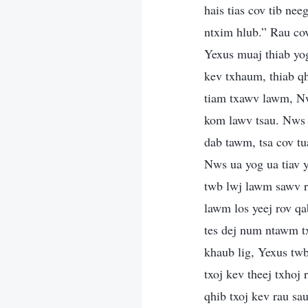
hais tias cov tib n
ntxim hlub.” Rau co
Yexus muaj thiab yog
kev txhaum, thiab qh
tiam txawv lawm, Nw
kom lawv tsau. Nws 
dab tawm, tsa cov t
Nws ua yog ua tiav y
twb lwj lawm sawv r
lawm los yeej rov qa
tes dej num ntawm t
khaub lig, Yexus twb
txoj kev theej txhoj
qhib txoj kev rau s