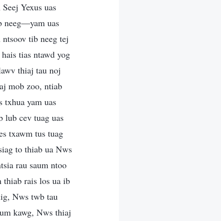
 Seej Yexus uas
tib neeg—yam uas
 ntsoov tib neeg tej
hais tias ntawd yog
wv thiaj tau noj
aj mob zoo, ntiab
as txhua yam uas
b lub cev tuag uas
es txawm tus tuag
siag to thiab ua Nws
tsia rau saum ntoo
thiab rais los ua ib
 lig, Nws twb tau
aum kawg, Nws thiaj