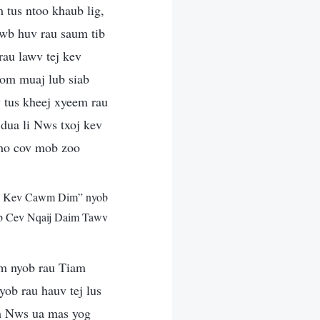
 tus ntoo khaub lig,
awb huv rau saum tib
rau lawv tej kev
kom muaj lub siab
v tus kheej xyeem rau
dua li Nws txoj kev
kho cov mob zoo
j Kev Cawm Dim” nyob
b Cev Nqaij Daim Tawv
im nyob rau Tiam
ob rau hauv tej lus
wm Nws ua mas yog