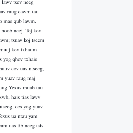
o lawv tsev neeg
yuav raug cawm tau
 no mas qub lawm.
 noob neej. Tej kev
awm; tsuav koj tseem
 muaj kev txhaum
s yog qhov txhais
 hauv cov uas ntseeg,
em yuav raug maj
raug Yexus muab tau
xwb, hais tias lawv
ntseeg, ces yog yuav
Yexus ua ntau yam
am uas tib neeg tsis