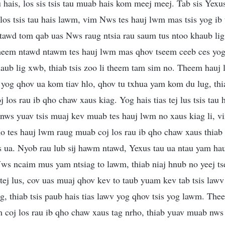
u hais, los sis tsis tau muab hais kom meej meej. Tab sis Yexus
 los tsis tau hais lawm, vim Nws tes hauj lwm mas tsis yog ib
i ntawd tom qab uas Nws raug ntsia rau saum tus ntoo khaub li
em ntawd ntawm tes hauj lwm mas qhov tseem ceeb ces yog 
haub lig xwb, thiab tsis zoo li theem tam sim no. Theem hau
 yog qhov ua kom tiav hlo, qhov tu txhua yam kom du lug, th
 los rau ib qho chaw xaus kiag. Yog hais tias tej lus tsis tau
 nws yuav tsis muaj kev muab tes hauj lwm no xaus kiag li, 
o tes hauj lwm raug muab coj los rau ib qho chaw xaus thiab 
s ua. Nyob rau lub sij hawm ntawd, Yexus tau ua ntau yam ha
. Nws ncaim mus yam ntsiag to lawm, thiab niaj hnub no yeej 
 tej lus, cov uas muaj qhov kev to taub yuam kev tab tsis lawv
g, thiab tsis paub hais tias lawv yog qhov tsis yog lawm. T
m coj los rau ib qho chaw xaus tag nrho, thiab yuav muab nws