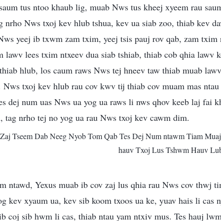
 saum tus ntoo khaub lig, muab Nws tus kheej xyeem rau saum
 nrho Nws txoj kev hlub tshua, kev ua siab zoo, thiab kev d
Nws yeej ib txwm zam txim, yeej tsis pauj rov qab, zam txim 
lawv lees txim ntxeev dua siab tshiab, thiab cob qhia lawv 
, thiab hlub, los caum raws Nws tej hneev taw thiab muab law
. Nws txoj kev hlub rau cov kwv tij thiab cov muam mas ntau 
Tes dej num uas Nws ua yog ua raws li nws qhov keeb laj fai 
, tag nrho tej no yog ua rau Nws txoj kev cawm dim.
 “Zaj Tseem Dab Neeg Nyob Tom Qab Tes Dej Num ntawm Tiam Mua
hauv Txoj Lus Tshwm Hauv Lu
wm ntawd, Yexus muab ib cov zaj lus qhia rau Nws cov thwj t
 kev xyaum ua, kev sib koom txoos ua ke, yuav hais li cas ny
sib coj sib hwm li cas, thiab ntau yam ntxiv mus. Tes hauj l