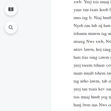
xwb. Yeej tsis muaj 
yuav tau txais koob 
mus tag li. Niaj hnu
Nyob rau lub sij haw
txhaum ntawm tag nr
ntseeg Nws xwb, Nws
ntxiv lawm, koj rau
hais tias raug cawm 
yeej tseem tshuav co
mam muab tshem tawm
tag nrho lawm, tab s
yeej tau txais kev z
tsis muaj hnub yog 
hauj lwm uas Nws cov