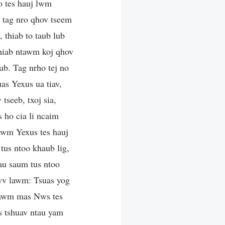
o tes hauj lwm
 tag nro qhov tseem
 thiab to taub lub
thiab ntawm koj qhov
ub. Tag nrho tej no
as Yexus ua tiav,
tseeb, txoj sia,
 ho cia li ncaim
awm Yexus tes hauj
us ntoo khaub lig,
au saum tus ntoo
wv lawm: Tsuas yog
 lawm mas Nws tes
s tshuav ntau yam