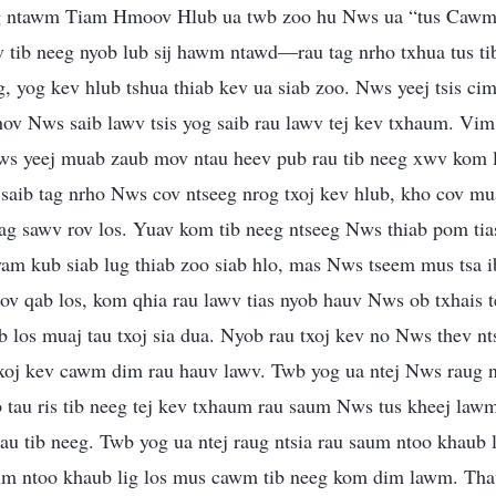
eeg ntawm Tiam Hmoov Hlub ua twb zoo hu Nws ua “tus Cawm
v tib neeg nyob lub sij hawm ntawd—rau tag nrho txhua tus 
, yog kev hlub tshua thiab kev ua siab zoo. Nws yeej tsis cim
ov Nws saib lawv tsis yog saib rau lawv tej kev txhaum. Vim 
s yeej muab zaub mov ntau heev pub rau tib neeg xwv kom la
saib tag nrho Nws cov ntseeg nrog txoj kev hlub, kho cov mu
uag sawv rov los. Yuav kom tib neeg ntseeg Nws thiab pom ti
am kub siab lug thiab zoo siab hlo, mas Nws tseem mus tsa i
ov qab los, kom qhia rau lawv tias nyob hauv Nws ob txhais t
b los muaj tau txoj sia dua. Nyob rau txoj kev no Nws thev nt
xoj kev cawm dim rau hauv lawv. Twb yog ua ntej Nws raug n
 tau ris tib neeg tej kev txhaum rau saum Nws tus kheej lawm 
 rau tib neeg. Twb yog ua ntej raug ntsia rau saum ntoo khaub
aum ntoo khaub lig los mus cawm tib neeg kom dim lawm. Th