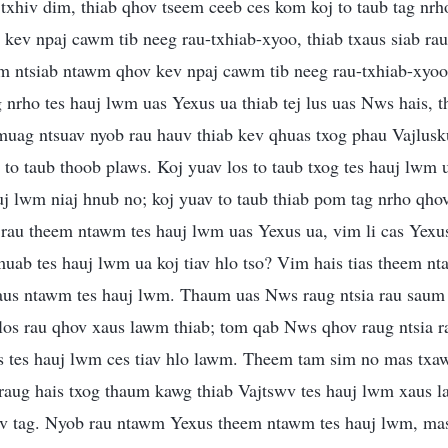
 txhiv dim, thiab qhov tseem ceeb ces kom koj to taub tag nrh
kev npaj cawm tib neeg rau-txhiab-xyoo, thiab txaus siab rau
m ntsiab ntawm qhov kev npaj cawm tib neeg rau-txhiab-xyoo,
nrho tes hauj lwm uas Yexus ua thiab tej lus uas Nws hais, 
muag ntsuav nyob rau hauv thiab kev qhuas txog phau Vajlusk
 to taub thoob plaws. Koj yuav los to taub txog tes hauj lwm u
uj lwm niaj hnub no; koj yuav to taub thiab pom tag nrho qhov 
 rau theem ntawm tes hauj lwm uas Yexus ua, vim li cas Yexus
uab tes hauj lwm ua koj tiav hlo tso? Vim hais tias theem nt
aus ntawm tes hauj lwm. Thaum uas Nws raug ntsia rau saum t
 los rau qhov xaus lawm thiab; tom qab Nws qhov raug ntsia r
 tes hauj lwm ces tiav hlo lawm. Theem tam sim no mas txa
 raug hais txog thaum kawg thiab Vajtswv tes hauj lwm xaus
uav tag. Nyob rau ntawm Yexus theem ntawm tes hauj lwm, ma