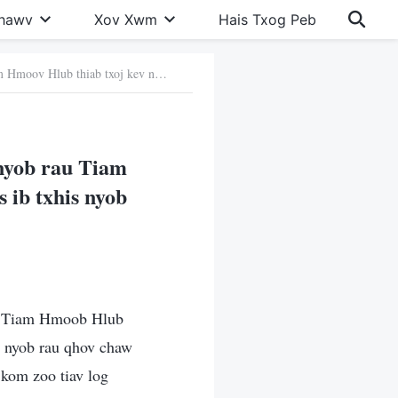
Khawv
Xov Xwm
Hais Txog Peb
1. Qhov sib txawv ntawm txoj kev hloov siab lees txhaum nyob rau Tiam Hmoov Hlub thiab txoj kev ntawm txoj sia ntev dhawv mus ib txhis nyob rau tiam kawg
 nyob rau Tiam
 ib txhis nyob
au Tiam Hmoob Hlub
, nyob rau qhov chaw
kom zoo tiav log