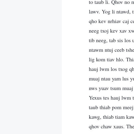
to taub li. Qhov no 
lawv. Yog li ntawd,
qho kev nrhiav caj c
neeg txoj kev xav xw
tib neeg, tab sis lo
ntawm ntuj ceeb tshe
lig kom tiav hlo. Th
hauj lwm los txog q
muaj ntau yam lus y
nws yuav tsum muaj 
Yexus tes hauj lwm t
taub thiab pom meej
kawg, thiab tiam ka
qhov chaw xaus. The