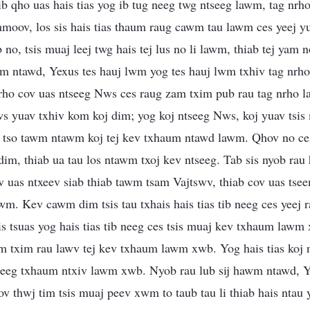
ib qho uas hais tias yog ib tug neeg twg ntseeg lawm, tag nrh
hmoov, los sis hais tias thaum raug cawm tau lawm ces yeej 
b no, tsis muaj leej twg hais tej lus no li lawm, thiab tej yam
m ntawd, Yexus tes hauj lwm yog tes hauj lwm txhiv tag nrho
ho cov uas ntseeg Nws ces raug zam txim pub rau tag nrho l
 yuav txhiv kom koj dim; yog koj ntseeg Nws, koj yuav tsis
g tso tawm ntawm koj tej kev txhaum ntawd lawm. Qhov no ce
dim, thiab ua tau los ntawm txoj kev ntseeg. Tab sis nyob rau
v uas ntxeev siab thiab tawm tsam Vajtswv, thiab cov uas tse
. Kev cawm dim tsis tau txhais hais tias tib neeg ces yeej 
is tsuas yog hais tias tib neeg ces tsis muaj kev txhaum lawm 
am txim rau lawv tej kev txhaum lawm xwb. Yog hais tias koj 
neeg txhaum ntxiv lawm xwb. Nyob rau lub sij hawm ntawd, 
 thwj tim tsis muaj peev xwm to taub tau li thiab hais ntau y