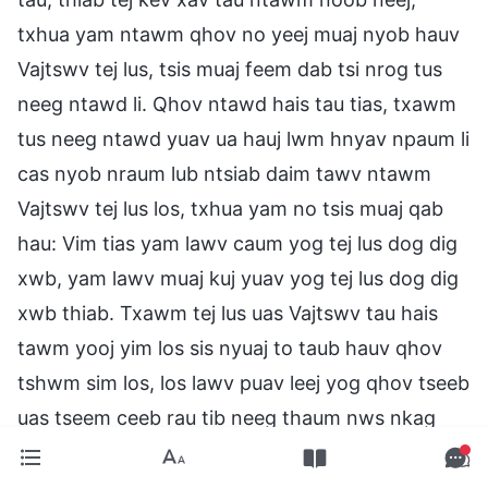
txhua yam ntawm qhov no yeej muaj nyob hauv
Vajtswv tej lus, tsis muaj feem dab tsi nrog tus
neeg ntawd li. Qhov ntawd hais tau tias, txawm
tus neeg ntawd yuav ua hauj lwm hnyav npaum li
cas nyob nraum lub ntsiab daim tawv ntawm
Vajtswv tej lus los, txhua yam no tsis muaj qab
hau: Vim tias yam lawv caum yog tej lus dog dig
xwb, yam lawv muaj kuj yuav yog tej lus dog dig
xwb thiab. Txawm tej lus uas Vajtswv tau hais
tawm yooj yim los sis nyuaj to taub hauv qhov
tshwm sim los, los lawv puav leej yog qhov tseeb
uas tseem ceeb rau tib neeg thaum nws nkag
mus rau txoj sia; lawv yog lub hauv paus cag
ntawm cov dej cawm siav uas pab tib neeg kom