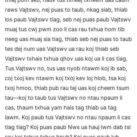
raws Vajtswv, nej puas to taub, nkag siab, thiab
los paub Vajtswv tiag, seb nej puas paub Vajtswv
muaj tus cwj pwm zoo li cas rau txhua hom tib
neeg uas muaj sia tiag, thiab seb nej puas to taub
tes dej num uas Vajtswv ua rau koj thiab seb
Vajtswv txhais txhua qhov uas koj ua li cas tiag.
Tus Vajtswv no, tus uas nyob ntawm koj ib sab,
coj txoj kev ntawm koj txoj kev loj hlob, tsa koj
txoj hmoo, thiab pub rau tej uas koj cheem tsum
tau—koj to taub tus Vajtswv no ntau npaum li
cas, thaum txhua yam hais tag thiab ua tag
lawm. Koj paub tus Vajtswv no ntau npaum li cas
tiag tiag? Koj puas paub Nws ua hauj lwm dab tsi
rau koj txhua txhua hnub? Koj puas paub lub