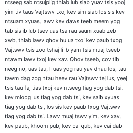
ntseeg sab ntsujplig thiab lub siab yuav tsis yooj
yim tiv taus Vajtswv txoj kev sim siab los sis kev
ntsuam xyuas, lawv kev daws teeb meem yog
tab sis ib lub tsev uas tsa rau saum xuab zeb
xwb, thiab lawv qhov hu ua txoj kev paub txog
Vajtswv tsis zoo tshaj li ib yam tsis muaj tseeb
ntawm lawv txoj kev xav. Qhov tseeb, cov tib
neeg no, uas tau, li uas yog rau yav dhau los, tau
tawm dag zog ntau heev rau Vajtswv tej lus, yeej
tsis tau faj tias txoj kev ntseeg tiag yog dab tsi,
kev mloog lus tiag yog dab tsi, kev saib xyuas
tiag yog dab tsi, los sis kev paub txog Vajtswv
tiag yog dab tsi. Lawv muaj tswv yim, kev xav,
kev paub, khoom pub, kev cai qub, kev cai dab