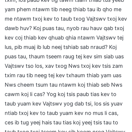
yam phem ntawm tib neeg thiab tau ib qho me
me ntawm txoj kev to taub txog Vajtswv txoj kev
dawb huv? Koj puas tau, nyob rau hauv qab txoj
kev coj thiab kev qhuab qhia ntawm Vajtswv tej
lus, pib muaj ib lub neej tshiab sab nraud? Koj
puas tau, thaum tseem raug tej kev sim siab uas
Vajtswv tso los, xav txog Nws txoj kev tsis zam
txim rau tib neeg tej kev txhaum thiab yam uas
Nws cheem tsum tau ntawm koj thiab seb Nws
cawm koj li cas? Yog koj tsis paub tias kev to
taub yuam kev Vajtswv yog dab tsi, los sis yuav
ntiab txoj kev to taub yuam kev no mus li cas,
ces ib tug yeej hais tau tias koj yeej tsis tau to
taub txog txoj tseem kev sib koom nrog Vajtswv