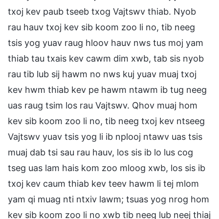
txoj kev paub tseeb txog Vajtswv thiab. Nyob
rau hauv txoj kev sib koom zoo li no, tib neeg
tsis yog yuav raug hloov hauv nws tus moj yam
thiab tau txais kev cawm dim xwb, tab sis nyob
rau tib lub sij hawm no nws kuj yuav muaj txoj
kev hwm thiab kev pe hawm ntawm ib tug neeg
uas raug tsim los rau Vajtswv. Qhov muaj hom
kev sib koom zoo li no, tib neeg txoj kev ntseeg
Vajtswv yuav tsis yog li ib nplooj ntawv uas tsis
muaj dab tsi sau rau hauv, los sis ib lo lus cog
tseg uas lam hais kom zoo mloog xwb, los sis ib
txoj kev caum thiab kev teev hawm li tej mlom
yam qi muag nti ntxiv lawm; tsuas yog nrog hom
kev sib koom zoo li no xwb tib neeg lub neej thiaj