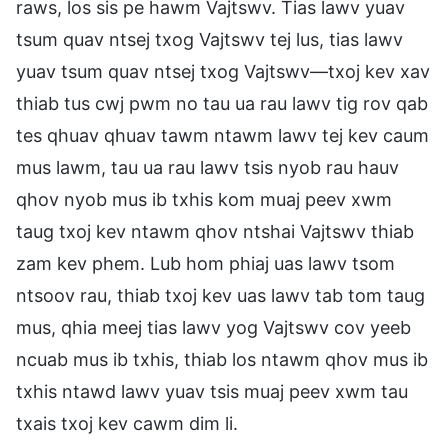
raws, los sis pe hawm Vajtswv. Tias lawv yuav
tsum quav ntsej txog Vajtswv tej lus, tias lawv
yuav tsum quav ntsej txog Vajtswv—txoj kev xav
thiab tus cwj pwm no tau ua rau lawv tig rov qab
tes qhuav qhuav tawm ntawm lawv tej kev caum
mus lawm, tau ua rau lawv tsis nyob rau hauv
qhov nyob mus ib txhis kom muaj peev xwm
taug txoj kev ntawm qhov ntshai Vajtswv thiab
zam kev phem. Lub hom phiaj uas lawv tsom
ntsoov rau, thiab txoj kev uas lawv tab tom taug
mus, qhia meej tias lawv yog Vajtswv cov yeeb
ncuab mus ib txhis, thiab los ntawm qhov mus ib
txhis ntawd lawv yuav tsis muaj peev xwm tau
txais txoj kev cawm dim li.