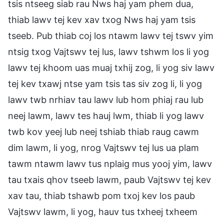
tsis ntseeg siab rau Nws haj yam phem dua,
thiab lawv tej kev xav txog Nws haj yam tsis
tseeb. Pub thiab coj los ntawm lawv tej tswv yim
ntsig txog Vajtswv tej lus, lawv tshwm los li yog
lawv tej khoom uas muaj txhij zog, li yog siv lawv
tej kev txawj ntse yam tsis tas siv zog li, li yog
lawv twb nrhiav tau lawv lub hom phiaj rau lub
neej lawm, lawv tes hauj lwm, thiab li yog lawv
twb kov yeej lub neej tshiab thiab raug cawm
dim lawm, li yog, nrog Vajtswv tej lus ua plam
tawm ntawm lawv tus nplaig mus yooj yim, lawv
tau txais qhov tseeb lawm, paub Vajtswv tej kev
xav tau, thiab tshawb pom txoj kev los paub
Vajtswv lawm, li yog, hauv tus txheej txheem