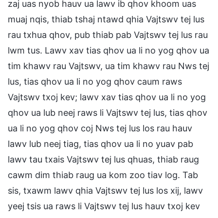
zaj uas nyob hauv ua lawv ib qhov khoom uas
muaj nqis, thiab tshaj ntawd qhia Vajtswv tej lus
rau txhua qhov, pub thiab pab Vajtswv tej lus rau
lwm tus. Lawv xav tias qhov ua li no yog qhov ua
tim khawv rau Vajtswv, ua tim khawv rau Nws tej
lus, tias qhov ua li no yog qhov caum raws
Vajtswv txoj kev; lawv xav tias qhov ua li no yog
qhov ua lub neej raws li Vajtswv tej lus, tias qhov
ua li no yog qhov coj Nws tej lus los rau hauv
lawv lub neej tiag, tias qhov ua li no yuav pab
lawv tau txais Vajtswv tej lus qhuas, thiab raug
cawm dim thiab raug ua kom zoo tiav log. Tab
sis, txawm lawv qhia Vajtswv tej lus los xij, lawv
yeej tsis ua raws li Vajtswv tej lus hauv txoj kev