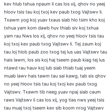
kev hlub tshua npaum li cas los xij, qhov no yeej
hloov tsis tau koj txoj kev paub txog Vajtswv li.
Txawm yog koj yuav txaus siab hlo tsim kho koj
txhua yam kom dawb huv thiab siv koj txhua
yam rau Nws los xij, qhov no yeej hloov tsis tau
koj txoj kev paub txog Vajtswv li. Tej zaum koj
tau loj hlob paub zoo txog tej lus uas Vajtswv tau
hais lawm, los sis koj haj tseem paub kiag tej lus
ntawd rau hauv koj lub siab thiab tuaj yeem
muab lawv hais tawm tau sai kawg, tab sis qhov
no yeej hloov tsis tau koj txoj kev paub txog
Vajtswv. Txawm tib neeg yuav npaj siab caum
raws Vajtswv li cas los xij, yog tias nws yeej tsis
tau muaj txoj tseem kev sib koom nrog Vajtswv