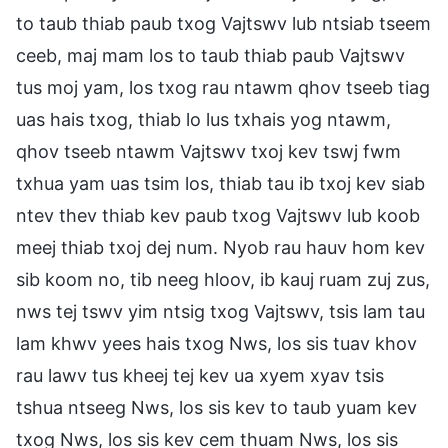
to taub thiab paub txog Vajtswv lub ntsiab tseem
ceeb, maj mam los to taub thiab paub Vajtswv
tus moj yam, los txog rau ntawm qhov tseeb tiag
uas hais txog, thiab lo lus txhais yog ntawm,
qhov tseeb ntawm Vajtswv txoj kev tswj fwm
txhua yam uas tsim los, thiab tau ib txoj kev siab
ntev thev thiab kev paub txog Vajtswv lub koob
meej thiab txoj dej num. Nyob rau hauv hom kev
sib koom no, tib neeg hloov, ib kauj ruam zuj zus,
nws tej tswv yim ntsig txog Vajtswv, tsis lam tau
lam khwv yees hais txog Nws, los sis tuav khov
rau lawv tus kheej tej kev ua xyem xyav tsis
tshua ntseeg Nws, los sis kev to taub yuam kev
txog Nws, los sis kev cem thuam Nws, los sis