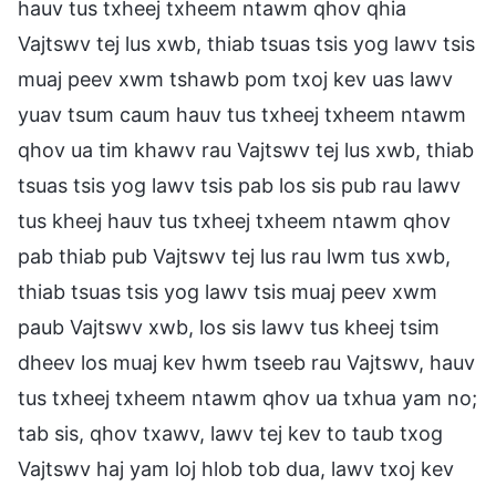
hauv tus txheej txheem ntawm qhov qhia
Vajtswv tej lus xwb, thiab tsuas tsis yog lawv tsis
muaj peev xwm tshawb pom txoj kev uas lawv
yuav tsum caum hauv tus txheej txheem ntawm
qhov ua tim khawv rau Vajtswv tej lus xwb, thiab
tsuas tsis yog lawv tsis pab los sis pub rau lawv
tus kheej hauv tus txheej txheem ntawm qhov
pab thiab pub Vajtswv tej lus rau lwm tus xwb,
thiab tsuas tsis yog lawv tsis muaj peev xwm
paub Vajtswv xwb, los sis lawv tus kheej tsim
dheev los muaj kev hwm tseeb rau Vajtswv, hauv
tus txheej txheem ntawm qhov ua txhua yam no;
tab sis, qhov txawv, lawv tej kev to taub txog
Vajtswv haj yam loj hlob tob dua, lawv txoj kev