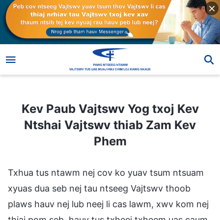
Kev Paub Vajtswv Yog txoj Kev Ntshai Vajtswv thiab Zam Kev Phem
Kev Paub Vajtswv Yog txoj Kev
Ntshai Vajtswv thiab Zam Kev
Phem
Txhua tus ntawm nej cov ko yuav tsum ntsuam
xyuas dua seb nej tau ntseeg Vajtswv thoob
plaws hauv nej lub neej li cas lawm, xwv kom nej
thiaj pom seb, hauv tus txheej txheem uas caum