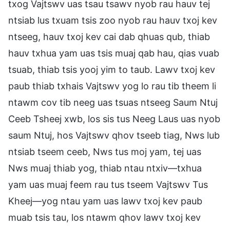
txog Vajtswv uas tsau tsawv nyob rau hauv tej
ntsiab lus txuam tsis zoo nyob rau hauv txoj kev
ntseeg, hauv txoj kev cai dab qhuas qub, thiab
hauv txhua yam uas tsis muaj qab hau, qias vuab
tsuab, thiab tsis yooj yim to taub. Lawv txoj kev
paub thiab txhais Vajtswv yog lo rau tib theem li
ntawm cov tib neeg uas tsuas ntseeg Saum Ntuj
Ceeb Tsheej xwb, los sis tus Neeg Laus uas nyob
saum Ntuj, hos Vajtswv qhov tseeb tiag, Nws lub
ntsiab tseem ceeb, Nws tus moj yam, tej uas
Nws muaj thiab yog, thiab ntau ntxiv—txhua
yam uas muaj feem rau tus tseem Vajtswv Tus
Kheej—yog ntau yam uas lawv txoj kev paub
muab tsis tau, los ntawm qhov lawv txoj kev