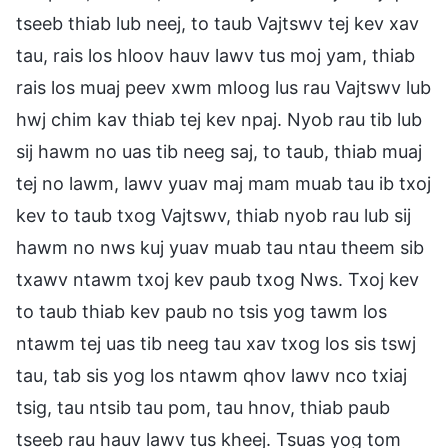
tseeb thiab lub neej, to taub Vajtswv tej kev xav
tau, rais los hloov hauv lawv tus moj yam, thiab
rais los muaj peev xwm mloog lus rau Vajtswv lub
hwj chim kav thiab tej kev npaj. Nyob rau tib lub
sij hawm no uas tib neeg saj, to taub, thiab muaj
tej no lawm, lawv yuav maj mam muab tau ib txoj
kev to taub txog Vajtswv, thiab nyob rau lub sij
hawm no nws kuj yuav muab tau ntau theem sib
txawv ntawm txoj kev paub txog Nws. Txoj kev
to taub thiab kev paub no tsis yog tawm los
ntawm tej uas tib neeg tau xav txog los sis tswj
tau, tab sis yog los ntawm qhov lawv nco txiaj
tsig, tau ntsib tau pom, tau hnov, thiab paub
tseeb rau hauv lawv tus kheej. Tsuas yog tom