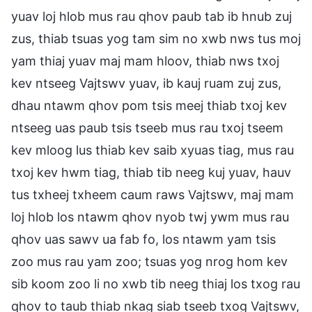
yuav loj hlob mus rau qhov paub tab ib hnub zuj
zus, thiab tsuas yog tam sim no xwb nws tus moj
yam thiaj yuav maj mam hloov, thiab nws txoj
kev ntseeg Vajtswv yuav, ib kauj ruam zuj zus,
dhau ntawm qhov pom tsis meej thiab txoj kev
ntseeg uas paub tsis tseeb mus rau txoj tseem
kev mloog lus thiab kev saib xyuas tiag, mus rau
txoj kev hwm tiag, thiab tib neeg kuj yuav, hauv
tus txheej txheem caum raws Vajtswv, maj mam
loj hlob los ntawm qhov nyob twj ywm mus rau
qhov uas sawv ua fab fo, los ntawm yam tsis
zoo mus rau yam zoo; tsuas yog nrog hom kev
sib koom zoo li no xwb tib neeg thiaj los txog rau
qhov to taub thiab nkag siab tseeb txog Vajtswv,