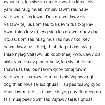
xyaum ua, los sis sim muab lawv tus kheej piv
yam uas raug muab nthuav tawm rau hauv
Vajtswv tej lus lawm. Dua ntawd, lawv siv
Vajtswv tej lus kom tau txais lwm tus txoj kev
hwm thiab kev ntseeg siab los ntawm qhov dag
ntxias, kom tau nkag mus rau hauv txoj kev
cawm lawv tus kheej, thiab dag ntxias nyiag
thiab nyiag Vajtswv lub koob meej xwb. Lawv cia
siab, yam rhuav plhu ntsuav, los siv lub tsam
thawj uas tau los ntawm qhov tshaj tawm
Vajtswv tej lus xwv kom tau txais Vajtswv nqi
zog thiab Nws tej lus qhuas. Tau pes tsawg xyoo
dhau lawm, tab sis tsuas tsis yog cov tib neeg no
tsis muaj peev xwm tau Vajtswv tej lus qhuas