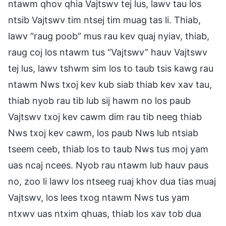
ntawm qhov qhia Vajtswv tej lus, lawv tau los
ntsib Vajtswv tim ntsej tim muag tas li. Thiab,
lawv “raug poob” mus rau kev quaj nyiav, thiab,
raug coj los ntawm tus “Vajtswv” hauv Vajtswv
tej lus, lawv tshwm sim los to taub tsis kawg rau
ntawm Nws txoj kev kub siab thiab kev xav tau,
thiab nyob rau tib lub sij hawm no los paub
Vajtswv txoj kev cawm dim rau tib neeg thiab
Nws txoj kev cawm, los paub Nws lub ntsiab
tseem ceeb, thiab los to taub Nws tus moj yam
uas ncaj ncees. Nyob rau ntawm lub hauv paus
no, zoo li lawv los ntseeg ruaj khov dua tias muaj
Vajtswv, los lees txog ntawm Nws tus yam
ntxwv uas ntxim qhuas, thiab los xav tob dua