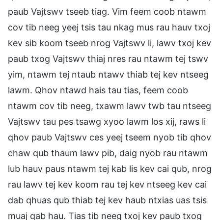
paub Vajtswv tseeb tiag. Vim feem coob ntawm
cov tib neeg yeej tsis tau nkag mus rau hauv txoj
kev sib koom tseeb nrog Vajtswv li, lawv txoj kev
paub txog Vajtswv thiaj nres rau ntawm tej tswv
yim, ntawm tej ntaub ntawv thiab tej kev ntseeg
lawm. Qhov ntawd hais tau tias, feem coob
ntawm cov tib neeg, txawm lawv twb tau ntseeg
Vajtswv tau pes tsawg xyoo lawm los xij, raws li
qhov paub Vajtswv ces yeej tseem nyob tib qhov
chaw qub thaum lawv pib, daig nyob rau ntawm
lub hauv paus ntawm tej kab lis kev cai qub, nrog
rau lawv tej kev koom rau tej kev ntseeg kev cai
dab qhuas qub thiab tej kev haub ntxias uas tsis
muaj qab hau. Tias tib neeg txoj kev paub txog