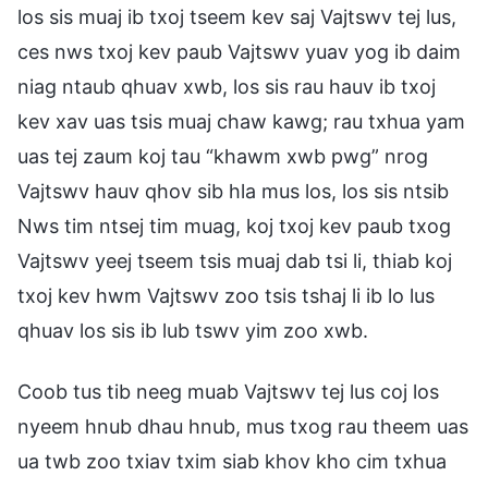
los sis muaj ib txoj tseem kev saj Vajtswv tej lus,
ces nws txoj kev paub Vajtswv yuav yog ib daim
niag ntaub qhuav xwb, los sis rau hauv ib txoj
kev xav uas tsis muaj chaw kawg; rau txhua yam
uas tej zaum koj tau “khawm xwb pwg” nrog
Vajtswv hauv qhov sib hla mus los, los sis ntsib
Nws tim ntsej tim muag, koj txoj kev paub txog
Vajtswv yeej tseem tsis muaj dab tsi li, thiab koj
txoj kev hwm Vajtswv zoo tsis tshaj li ib lo lus
qhuav los sis ib lub tswv yim zoo xwb.
Coob tus tib neeg muab Vajtswv tej lus coj los
nyeem hnub dhau hnub, mus txog rau theem uas
ua twb zoo txiav txim siab khov kho cim txhua