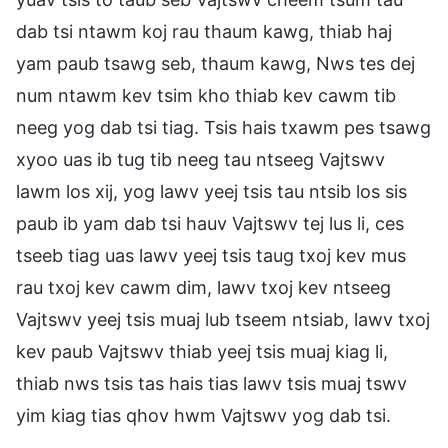
dab tsi ntawm koj rau thaum kawg, thiab haj
yam paub tsawg seb, thaum kawg, Nws tes dej
num ntawm kev tsim kho thiab kev cawm tib
neeg yog dab tsi tiag. Tsis hais txawm pes tsawg
xyoo uas ib tug tib neeg tau ntseeg Vajtswv
lawm los xij, yog lawv yeej tsis tau ntsib los sis
paub ib yam dab tsi hauv Vajtswv tej lus li, ces
tseeb tiag uas lawv yeej tsis taug txoj kev mus
rau txoj kev cawm dim, lawv txoj kev ntseeg
Vajtswv yeej tsis muaj lub tseem ntsiab, lawv txoj
kev paub Vajtswv thiab yeej tsis muaj kiag li,
thiab nws tsis tas hais tias lawv tsis muaj tswv
yim kiag tias qhov hwm Vajtswv yog dab tsi.