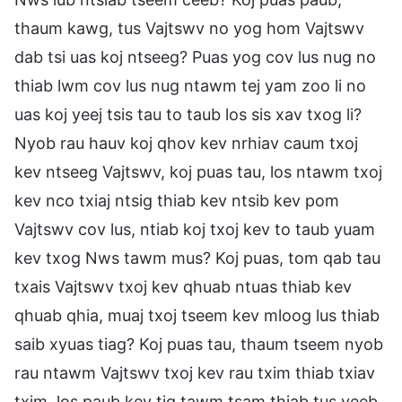
thaum kawg, tus Vajtswv no yog hom Vajtswv
dab tsi uas koj ntseeg? Puas yog cov lus nug no
thiab lwm cov lus nug ntawm tej yam zoo li no
uas koj yeej tsis tau to taub los sis xav txog li?
Nyob rau hauv koj qhov kev nrhiav caum txoj
kev ntseeg Vajtswv, koj puas tau, los ntawm txoj
kev nco txiaj ntsig thiab kev ntsib kev pom
Vajtswv cov lus, ntiab koj txoj kev to taub yuam
kev txog Nws tawm mus? Koj puas, tom qab tau
txais Vajtswv txoj kev qhuab ntuas thiab kev
qhuab qhia, muaj txoj tseem kev mloog lus thiab
saib xyuas tiag? Koj puas tau, thaum tseem nyob
rau ntawm Vajtswv txoj kev rau txim thiab txiav
txim, los paub kev tig tawm tsam thiab tus yeeb