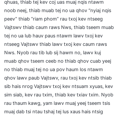
qhuas, thiab tej kev coj uas muaj nqis ntawm
noob neej, thiab muab tej no ua qhov “nyiaj nqis
peev” thiab “riam phom” rau txoj kev ntseeg
Vajtswv thiab caum raws Nws, thiab tseem muab
tej no ua lub hauv paus ntawm lawv txoj kev
ntseeg Vajtswv thiab lawv txoj kev caum raws
Nws. Nyob rau tib lub sij hawm no, lawv kuj
muab qhov tseem ceeb no thiab qhov cuab yeej
no thiab muaj tej no ua pov haum los ntawm
qhov lawv paub Vajtswv, rau txoj kev ntsib thiab
sib hais nrog Vajtswv txoj kev ntsuam xyuas, kev
sim siab, kev rau txim, thiab kev txiav txim. Nyob
rau thaum kawg, yam lawv muaj yeej tseem tsis
muaj dab tsi ntau tshaj tej lus xaus hais ntsig