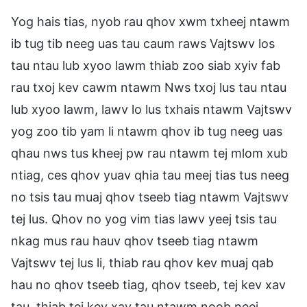
Yog hais tias, nyob rau qhov xwm txheej ntawm
ib tug tib neeg uas tau caum raws Vajtswv los
tau ntau lub xyoo lawm thiab zoo siab xyiv fab
rau txoj kev cawm ntawm Nws txoj lus tau ntau
lub xyoo lawm, lawv lo lus txhais ntawm Vajtswv
yog zoo tib yam li ntawm qhov ib tug neeg uas
qhau nws tus kheej pw rau ntawm tej mlom xub
ntiag, ces qhov yuav qhia tau meej tias tus neeg
no tsis tau muaj qhov tseeb tiag ntawm Vajtswv
tej lus. Qhov no yog vim tias lawv yeej tsis tau
nkag mus rau hauv qhov tseeb tiag ntawm
Vajtswv tej lus li, thiab rau qhov kev muaj qab
hau no qhov tseeb tiag, qhov tseeb, tej kev xav
tau, thiab tej kev xav tau ntawm noob neej,