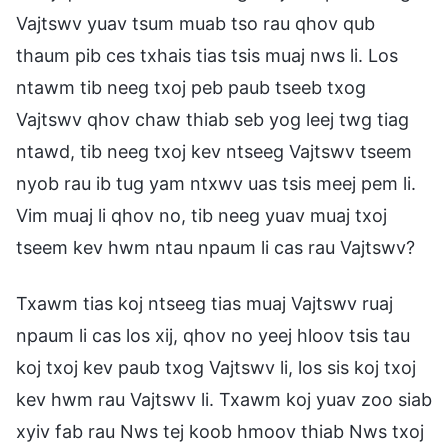
Vajtswv yuav tsum muab tso rau qhov qub
thaum pib ces txhais tias tsis muaj nws li. Los
ntawm tib neeg txoj peb paub tseeb txog
Vajtswv qhov chaw thiab seb yog leej twg tiag
ntawd, tib neeg txoj kev ntseeg Vajtswv tseem
nyob rau ib tug yam ntxwv uas tsis meej pem li.
Vim muaj li qhov no, tib neeg yuav muaj txoj
tseem kev hwm ntau npaum li cas rau Vajtswv?
Txawm tias koj ntseeg tias muaj Vajtswv ruaj
npaum li cas los xij, qhov no yeej hloov tsis tau
koj txoj kev paub txog Vajtswv li, los sis koj txoj
kev hwm rau Vajtswv li. Txawm koj yuav zoo siab
xyiv fab rau Nws tej koob hmoov thiab Nws txoj