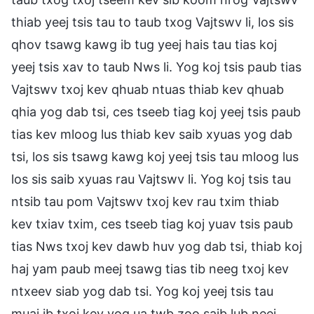
thiab yeej tsis tau to taub txog Vajtswv li, los sis
qhov tsawg kawg ib tug yeej hais tau tias koj
yeej tsis xav to taub Nws li. Yog koj tsis paub tias
Vajtswv txoj kev qhuab ntuas thiab kev qhuab
qhia yog dab tsi, ces tseeb tiag koj yeej tsis paub
tias kev mloog lus thiab kev saib xyuas yog dab
tsi, los sis tsawg kawg koj yeej tsis tau mloog lus
los sis saib xyuas rau Vajtswv li. Yog koj tsis tau
ntsib tau pom Vajtswv txoj kev rau txim thiab
kev txiav txim, ces tseeb tiag koj yuav tsis paub
tias Nws txoj kev dawb huv yog dab tsi, thiab koj
haj yam paub meej tsawg tias tib neeg txoj kev
ntxeev siab yog dab tsi. Yog koj yeej tsis tau
muaj ib txoj kev yog ua twb zoo saib lub neej