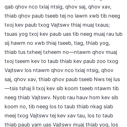
qab qhov nco txiaj ntsig, qhov saj, qhov xav,
thiab qhov paub tseeb tej no lawm xwb tib neeg
txoj kev paub txog Vajtswv thiaj muaj txaus;
tsuas yog txoj kev paub uas tib neeg muaj rau lub
sij hawm no xwb thiaj tseeb, tiag, thiab yog,
thiab tus txheej txheem no—ntawm qhov muaj
txoj tseem kev to taub thiab kev paub zoo txog
Vajtswv los ntawm qhov nco txiaj ntsig, qhov
saj, qhov xav, thiab qhov paub tseeb Nws tej lus
—tsis tshaj li txoj kev sib koom tseeb ntawm tib
neeg thiab Vajtswv. Nyob rau hauv hom kev sib
koom no, tib neeg los to taub thiab nkag siab
meej txog Vajtswv tej kev xav tau, los to taub
thiab paub yam uas Vajtswv muaj thiab yog, los