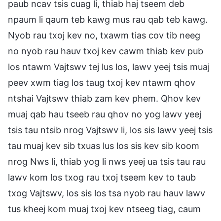
paub ncav tsis cuag li, thiab haj tseem deb
npaum li qaum teb kawg mus rau qab teb kawg.
Nyob rau txoj kev no, txawm tias cov tib neeg
no nyob rau hauv txoj kev cawm thiab kev pub
los ntawm Vajtswv tej lus los, lawv yeej tsis muaj
peev xwm tiag los taug txoj kev ntawm qhov
ntshai Vajtswv thiab zam kev phem. Qhov kev
muaj qab hau tseeb rau qhov no yog lawv yeej
tsis tau ntsib nrog Vajtswv li, los sis lawv yeej tsis
tau muaj kev sib txuas lus los sis kev sib koom
nrog Nws li, thiab yog li nws yeej ua tsis tau rau
lawv kom los txog rau txoj tseem kev to taub
txog Vajtswv, los sis los tsa nyob rau hauv lawv
tus kheej kom muaj txoj kev ntseeg tiag, caum