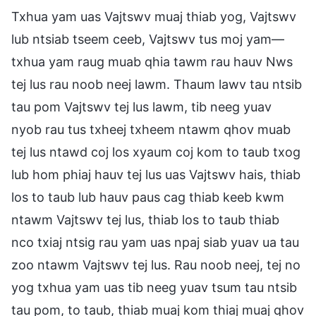
Txhua yam uas Vajtswv muaj thiab yog, Vajtswv
lub ntsiab tseem ceeb, Vajtswv tus moj yam—
txhua yam raug muab qhia tawm rau hauv Nws
tej lus rau noob neej lawm. Thaum lawv tau ntsib
tau pom Vajtswv tej lus lawm, tib neeg yuav
nyob rau tus txheej txheem ntawm qhov muab
tej lus ntawd coj los xyaum coj kom to taub txog
lub hom phiaj hauv tej lus uas Vajtswv hais, thiab
los to taub lub hauv paus cag thiab keeb kwm
ntawm Vajtswv tej lus, thiab los to taub thiab
nco txiaj ntsig rau yam uas npaj siab yuav ua tau
zoo ntawm Vajtswv tej lus. Rau noob neej, tej no
yog txhua yam uas tib neeg yuav tsum tau ntsib
tau pom, to taub, thiab muaj kom thiaj muaj qhov