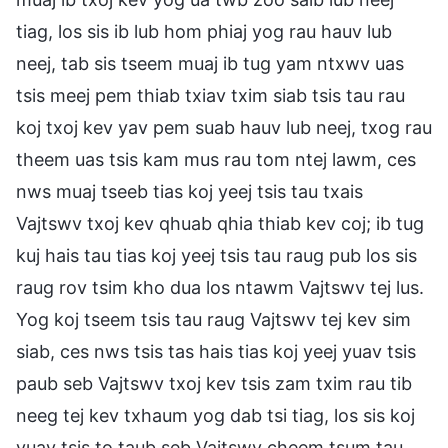
tiag, los sis ib lub hom phiaj yog rau hauv lub
neej, tab sis tseem muaj ib tug yam ntxwv uas
tsis meej pem thiab txiav txim siab tsis tau rau
koj txoj kev yav pem suab hauv lub neej, txog rau
theem uas tsis kam mus rau tom ntej lawm, ces
nws muaj tseeb tias koj yeej tsis tau txais
Vajtswv txoj kev qhuab qhia thiab kev coj; ib tug
kuj hais tau tias koj yeej tsis tau raug pub los sis
raug rov tsim kho dua los ntawm Vajtswv tej lus.
Yog koj tseem tsis tau raug Vajtswv tej kev sim
siab, ces nws tsis tas hais tias koj yeej yuav tsis
paub seb Vajtswv txoj kev tsis zam txim rau tib
neeg tej kev txhaum yog dab tsi tiag, los sis koj
yuav tsis to taub seb Vajtswv cheem tsum tau