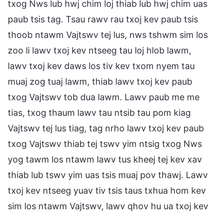
txog Nws lub hwj chim loj thiab lub hwj chim uas
paub tsis tag. Tsau rawv rau txoj kev paub tsis
thoob ntawm Vajtswv tej lus, nws tshwm sim los
zoo li lawv txoj kev ntseeg tau loj hlob lawm,
lawv txoj kev daws los tiv kev txom nyem tau
muaj zog tuaj lawm, thiab lawv txoj kev paub
txog Vajtswv tob dua lawm. Lawv paub me me
tias, txog thaum lawv tau ntsib tau pom kiag
Vajtswv tej lus tiag, tag nrho lawv txoj kev paub
txog Vajtswv thiab tej tswv yim ntsig txog Nws
yog tawm los ntawm lawv tus kheej tej kev xav
thiab lub tswv yim uas tsis muaj pov thawj. Lawv
txoj kev ntseeg yuav tiv tsis taus txhua hom kev
sim los ntawm Vajtswv, lawv qhov hu ua txoj kev