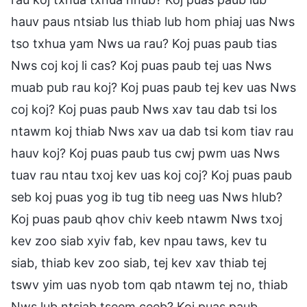
hauv paus ntsiab lus thiab lub hom phiaj uas Nws
tso txhua yam Nws ua rau? Koj puas paub tias
Nws coj koj li cas? Koj puas paub tej uas Nws
muab pub rau koj? Koj puas paub tej kev uas Nws
coj koj? Koj puas paub Nws xav tau dab tsi los
ntawm koj thiab Nws xav ua dab tsi kom tiav rau
hauv koj? Koj puas paub tus cwj pwm uas Nws
tuav rau ntau txoj kev uas koj coj? Koj puas paub
seb koj puas yog ib tug tib neeg uas Nws hlub?
Koj puas paub qhov chiv keeb ntawm Nws txoj
kev zoo siab xyiv fab, kev npau taws, kev tu
siab, thiab kev zoo siab, tej kev xav thiab tej
tswv yim uas nyob tom qab ntawm tej no, thiab
Nws lub ntsiab tseem ceeb? Koj puas paub,