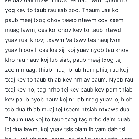
ke dav dav ntawm Nws tes hauj lwm. Qhov no
yog kev to taub rau sab zoo. Thaum uas koj
paub meej txog qhov tseeb ntawm cov zeem
muag lawm, ces koj qhov kev to taub ntawd
yuav ruaj khov; txawm Vajtswv tes hauj lwm
yuav hloov li cas los xij, koj yuav nyob tau khov
kho rau hauv koj lub siab, paub meej txog tej
zeem muag, thiab muaj ib lub hom phiaj rau koj
txoj kev to taub thiab kev nrhiav caum. Nyob rau
txoj kev no, tag nrho tej kev paub kev pom thiab
kev paub nyob hauv koj nruab nrog yuav loj hlob
tob dua thiab muaj tej tseem ntsiab ntxaws dua.
Thaum uas koj to taub txog tag nrho daim duab
loj dua lawm, koj yuav tsis plam ib yam dab tsi