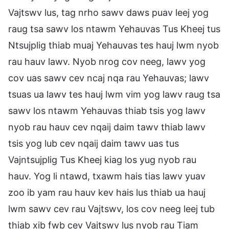
Vajtswv lus, tag nrho sawv daws puav leej yog
raug tsa sawv los ntawm Yehauvas Tus Kheej tus
Ntsujplig thiab muaj Yehauvas tes hauj lwm nyob
rau hauv lawv. Nyob nrog cov neeg, lawv yog
cov uas sawv cev ncaj nqa rau Yehauvas; lawv
tsuas ua lawv tes hauj lwm vim yog lawv raug tsa
sawv los ntawm Yehauvas thiab tsis yog lawv
nyob rau hauv cev nqaij daim tawv thiab lawv
tsis yog lub cev nqaij daim tawv uas tus
Vajntsujplig Tus Kheej kiag los yug nyob rau
hauv. Yog li ntawd, txawm hais tias lawv yuav
zoo ib yam rau hauv kev hais lus thiab ua hauj
lwm sawv cev rau Vajtswv, los cov neeg leej tub
thiab xib fwb cev Vajtswv lus nyob rau Tiam