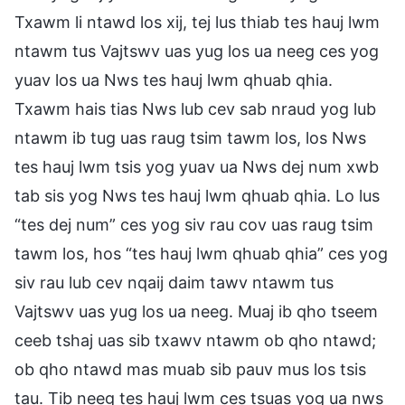
Txawm li ntawd los xij, tej lus thiab tes hauj lwm
ntawm tus Vajtswv uas yug los ua neeg ces yog
yuav los ua Nws tes hauj lwm qhuab qhia.
Txawm hais tias Nws lub cev sab nraud yog lub
ntawm ib tug uas raug tsim tawm los, los Nws
tes hauj lwm tsis yog yuav ua Nws dej num xwb
tab sis yog Nws tes hauj lwm qhuab qhia. Lo lus
“tes dej num” ces yog siv rau cov uas raug tsim
tawm los, hos “tes hauj lwm qhuab qhia” ces yog
siv rau lub cev nqaij daim tawv ntawm tus
Vajtswv uas yug los ua neeg. Muaj ib qho tseem
ceeb tshaj uas sib txawv ntawm ob qho ntawd;
ob qho ntawd mas muab sib pauv mus los tsis
tau. Tib neeg tes hauj lwm ces tsuas yog ua nws