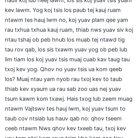
hauv koj lub neej lawm, los sis koj yuav tsis yuam
kev lawm. Yog koj tsis los paub tej kauj ruam
ntawm tes hauj lwm no, koj yuav plam qee yam
rau txhua txhua kauj ruam, thiab nws yuav siv koj
ntau tshaj ob peb hnub los muab tej ntawd tig
tau rov qab, los sis txawm yuav yog ob peb lub
lim tiam los koj yuav tsis muaj cuab kav taug tau
txoj kev yog. Qhov no yuav tsis ua kom qeeb
los? Muaj ntau yam nyob rau txoj kev to taub
thiab kev xyaum ua rau sab zoo uas nej yuav
tsum kawm kom txawj. Hais txog lub zeem muag
ntawm Vajtswv tes hauj lwm, koj yuav tsum to
taub cov ntsiab lus hauv qab no: qhov tseem
ceeb ntawm Nws qhov kev txeeb tau, txoj kev