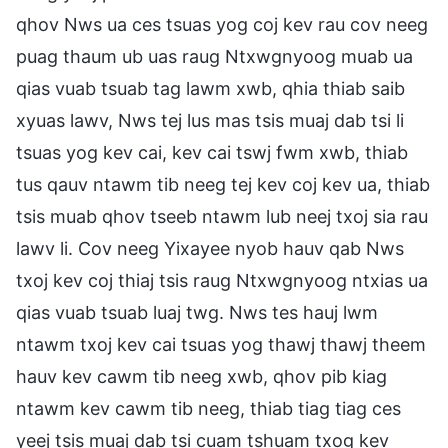
qhov Nws ua ces tsuas yog coj kev rau cov neeg
puag thaum ub uas raug Ntxwgnyoog muab ua
qias vuab tsuab tag lawm xwb, qhia thiab saib
xyuas lawv, Nws tej lus mas tsis muaj dab tsi li
tsuas yog kev cai, kev cai tswj fwm xwb, thiab
tus qauv ntawm tib neeg tej kev coj kev ua, thiab
tsis muab qhov tseeb ntawm lub neej txoj sia rau
lawv li. Cov neeg Yixayee nyob hauv qab Nws
txoj kev coj thiaj tsis raug Ntxwgnyoog ntxias ua
qias vuab tsuab luaj twg. Nws tes hauj lwm
ntawm txoj kev cai tsuas yog thawj thawj theem
hauv kev cawm tib neeg xwb, qhov pib kiag
ntawm kev cawm tib neeg, thiab tiag tiag ces
yeej tsis muaj dab tsi cuam tshuam txog kev