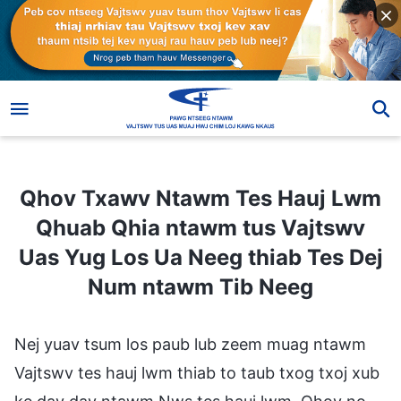
Qhov Txawv Ntawm Tes Hauj Lwm Qhuab Qhia ntawm tus Vajtswv Uas Yug Los Ua Neeg thiab Tes Dej Num ntawm Tib Neeg
Qhov Txawv Ntawm Tes Hauj Lwm
Qhuab Qhia ntawm tus Vajtswv
Uas Yug Los Ua Neeg thiab Tes Dej
Num ntawm Tib Neeg
Nej yuav tsum los paub lub zeem muag ntawm
Vajtswv tes hauj lwm thiab to taub txog txoj xub