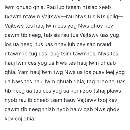
lwm qhuab qhia. Rau lub tseem ntsiab xeeb
txawm ntawm Vajtswv—rau Nws tus Ntsujplig—
Vajtswv tes hauj lwm ces yog Nws qhov kev
cawm tib neeg, tab sis rau tus Vajtswv uas yug
los ua neeg, tus uas hnav lub cev sab nraud
ntawm ib tug uas raug tsim tawm los, Nws tes
hauj lwm ces yog ua Nws tes hauj lwm qhuab
qhia. Yam hauj lwm twg Nws ua los puav leej yog
ua Nws tes hauj lwm qhuab qhia; tag nrho tej uas
tib neeg ua tau ces yog ua kom zoo tshaj plaws
nyob rau ib cheeb tsam hauv Vajtswv txoj kev
cawm tib neeg thiab nyob hauv qab Nws qhov
kev coj qhia.