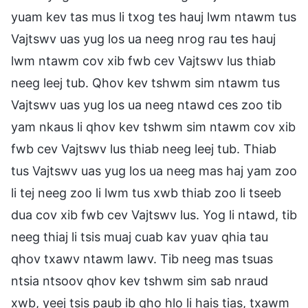
yuam kev tas mus li txog tes hauj lwm ntawm tus
Vajtswv uas yug los ua neeg nrog rau tes hauj
lwm ntawm cov xib fwb cev Vajtswv lus thiab
neeg leej tub. Qhov kev tshwm sim ntawm tus
Vajtswv uas yug los ua neeg ntawd ces zoo tib
yam nkaus li qhov kev tshwm sim ntawm cov xib
fwb cev Vajtswv lus thiab neeg leej tub. Thiab
tus Vajtswv uas yug los ua neeg mas haj yam zoo
li tej neeg zoo li lwm tus xwb thiab zoo li tseeb
dua cov xib fwb cev Vajtswv lus. Yog li ntawd, tib
neeg thiaj li tsis muaj cuab kav yuav qhia tau
qhov txawv ntawm lawv. Tib neeg mas tsuas
ntsia ntsoov qhov kev tshwm sim sab nraud
xwb, yeej tsis paub ib qho hlo li hais tias, txawm