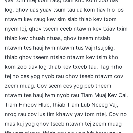
yav tom ntej kom raug tsim kho kom zoo tiav
log, qhov uas yuav tsum tau ua kom tiav hlo los
ntawm kev raug kev sim siab thiab kev txom
nyem loj, qhov tseem ceeb ntawm kev txiav txim
thiab kev qhuab ntuas, qhov tseem ntsiab
ntawm tes hauj lwm ntawm tus Vajntsujplig,
thiab qhov tseem ntsiab ntawm kev tsim kho
kom zoo tiav log thiab kev txeeb tau. Tag nrho
tej no ces yog nyob rau qhov tseeb ntawm cov
zeem muag. Cov seem ces yog peb theem
ntawm tes hauj lwm nyob rau Tiam Muaj Kev Cai,
Tiam Hmoov Hlub, thiab Tiam Lub Nceeg Vaj,
nrog rau cov lus tim khawv yav tom ntej. Cov no
mas kuj yog qhov tseeb ntawm tej zeem muag