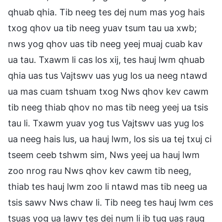
qhuab qhia. Tib neeg tes dej num mas yog hais
txog qhov ua tib neeg yuav tsum tau ua xwb;
nws yog qhov uas tib neeg yeej muaj cuab kav
ua tau. Txawm li cas los xij, tes hauj lwm qhuab
qhia uas tus Vajtswv uas yug los ua neeg ntawd
ua mas cuam tshuam txog Nws qhov kev cawm
tib neeg thiab qhov no mas tib neeg yeej ua tsis
tau li. Txawm yuav yog tus Vajtswv uas yug los
ua neeg hais lus, ua hauj lwm, los sis ua tej txuj ci
tseem ceeb tshwm sim, Nws yeej ua hauj lwm
zoo nrog rau Nws qhov kev cawm tib neeg,
thiab tes hauj lwm zoo li ntawd mas tib neeg ua
tsis sawv Nws chaw li. Tib neeg tes hauj lwm ces
tsuas yog ua lawv tes dej num li ib tug uas raug