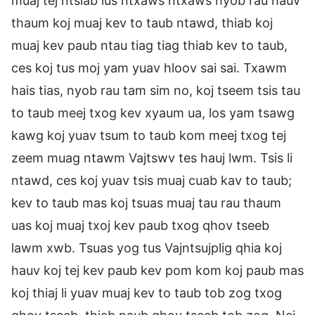
muaj tej ntsiab lus ntxaws ntxaws nyob rau hauv
thaum koj muaj kev to taub ntawd, thiab koj
muaj kev paub ntau tiag tiag thiab kev to taub,
ces koj tus moj yam yuav hloov sai sai. Txawm
hais tias, nyob rau tam sim no, koj tseem tsis tau
to taub meej txog kev xyaum ua, los yam tsawg
kawg koj yuav tsum to taub kom meej txog tej
zeem muag ntawm Vajtswv tes hauj lwm. Tsis li
ntawd, ces koj yuav tsis muaj cuab kav to taub;
kev to taub mas koj tsuas muaj tau rau thaum
uas koj muaj txoj kev paub txog qhov tseeb
lawm xwb. Tsuas yog tus Vajntsujplig qhia koj
hauv koj tej kev paub kev pom kom koj paub mas
koj thiaj li yuav muaj kev to taub tob zog txog