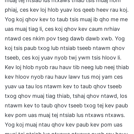
muaj tej ntsiab lus ntxaws thiab tsis muaj hom
phiaj, ces kev loj hlob yuav los qeeb heev rau koj.
Yog koj qhov kev to taub tsis muaj ib qho me me
uas muaj tiag li, ces koj qhov kev caum nrhiav
ntawd ces nkim pov tseg dawb dawb xwb. Yog
koj tsis paub txog lub ntsiab tseeb ntawm qhov
tseeb, ces koj yuav nyob twj ywm tsis hloov li.
Kev loj hlob nyob rau hauv tib neeg lub neej thiab
kev hloov nyob rau hauv lawv tus moj yam ces
yuav ua tau los ntawm kev to taub qhov tseeb
txog qhov muaj tiag thiab, tshaj qhov ntawd, los
ntawm kev to taub qhov tseeb txog tej kev paub
kev pom uas muaj tej ntsiab lus ntxaws ntxaws.
Yog koj muaj ntau qhov kev paub kev pom uas