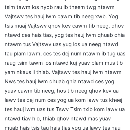
tsim tawm los nyob rau ib theem twg ntawm
Vajtswv tes hauj lwm cawm tib neeg xwb. Yog
tsis muaj Vajtswv qhov kev cawm tib neeg, qhov
ntawd ces hais tias, yog tes hauj lwm qhuab qhia
ntawm tus Vajtswv uas yug los ua neeg ntawd
tau plam lawm, ces tes dej num ntawm ib tug uas
raug tsim tawm los ntawd kuj yuav plam mus tib
yam nkaus li thiab. Vajtswv tes hauj lwm ntawm
Nws tes hauj lwm qhuab qhia ntawd ces yog
yuav cawm tib neeg, hos tib neeg qhov kev ua
lawv tes dej num ces yog ua kom lawv tus kheej
tes hauj lwm uas tus Tswv Tsim txib kom lawv ua
ntawd tiav hlo, thiab qhov ntawd mas yuav
muab hais tsis tau hais tias yog ua lawv tes hauj