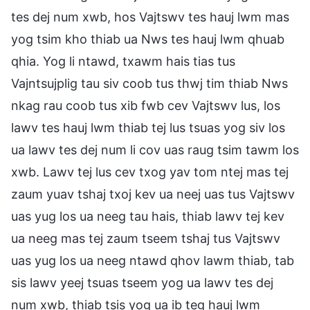
tes dej num xwb, hos Vajtswv tes hauj lwm mas
yog tsim kho thiab ua Nws tes hauj lwm qhuab
qhia. Yog li ntawd, txawm hais tias tus
Vajntsujplig tau siv coob tus thwj tim thiab Nws
nkag rau coob tus xib fwb cev Vajtswv lus, los
lawv tes hauj lwm thiab tej lus tsuas yog siv los
ua lawv tes dej num li cov uas raug tsim tawm los
xwb. Lawv tej lus cev txog yav tom ntej mas tej
zaum yuav tshaj txoj kev ua neej uas tus Vajtswv
uas yug los ua neeg tau hais, thiab lawv tej kev
ua neeg mas tej zaum tseem tshaj tus Vajtswv
uas yug los ua neeg ntawd qhov lawm thiab, tab
sis lawv yeej tsuas tseem yog ua lawv tes dej
num xwb, thiab tsis yog ua ib teg hauj lwm