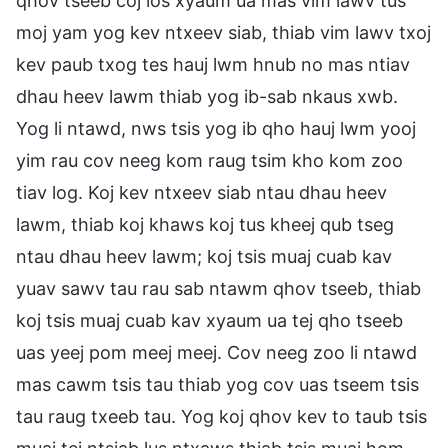
qhov tseeb coj los xyaum ua mas vim lawv tus
moj yam yog kev ntxeev siab, thiab vim lawv txoj
kev paub txog tes hauj lwm hnub no mas ntiav
dhau heev lawm thiab yog ib-sab nkaus xwb.
Yog li ntawd, nws tsis yog ib qho hauj lwm yooj
yim rau cov neeg kom raug tsim kho kom zoo
tiav log. Koj kev ntxeev siab ntau dhau heev
lawm, thiab koj khaws koj tus kheej qub tseg
ntau dhau heev lawm; koj tsis muaj cuab kav
yuav sawv tau rau sab ntawm qhov tseeb, thiab
koj tsis muaj cuab kav xyaum ua tej qho tseeb
uas yeej pom meej meej. Cov neeg zoo li ntawd
mas cawm tsis tau thiab yog cov uas tseem tsis
tau raug txeeb tau. Yog koj qhov kev to taub tsis