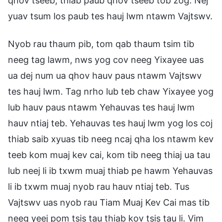
qhov tseeb, thiab paub qhov tseeb tob zog. Nej
yuav tsum los paub tes hauj lwm ntawm Vajtswv.
Nyob rau thaum pib, tom qab thaum tsim tib
neeg tag lawm, nws yog cov neeg Yixayee uas
ua dej num ua qhov hauv paus ntawm Vajtswv
tes hauj lwm. Tag nrho lub teb chaw Yixayee yog
lub hauv paus ntawm Yehauvas tes hauj lwm
hauv ntiaj teb. Yehauvas tes hauj lwm yog los coj
thiab saib xyuas tib neeg ncaj qha los ntawm kev
teeb kom muaj kev cai, kom tib neeg thiaj ua tau
lub neej li ib txwm muaj thiab pe hawm Yehauvas
li ib txwm muaj nyob rau hauv ntiaj teb. Tus
Vajtswv uas nyob rau Tiam Muaj Kev Cai mas tib
neeg yeej pom tsis tau thiab kov tsis tau li. Vim