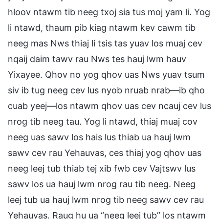
hloov ntawm tib neeg txoj sia tus moj yam li. Yog
li ntawd, thaum pib kiag ntawm kev cawm tib
neeg mas Nws thiaj li tsis tas yuav los muaj cev
nqaij daim tawv rau Nws tes hauj lwm hauv
Yixayee. Qhov no yog qhov uas Nws yuav tsum
siv ib tug neeg cev lus nyob nruab nrab—ib qho
cuab yeej—los ntawm qhov uas cev ncauj cev lus
nrog tib neeg tau. Yog li ntawd, thiaj muaj cov
neeg uas sawv los hais lus thiab ua hauj lwm
sawv cev rau Yehauvas, ces thiaj yog qhov uas
neeg leej tub thiab tej xib fwb cev Vajtswv lus
sawv los ua hauj lwm nrog rau tib neeg. Neeg
leej tub ua hauj lwm nrog tib neeg sawv cev rau
Yehauvas. Raug hu ua “neeg leej tub” los ntawm