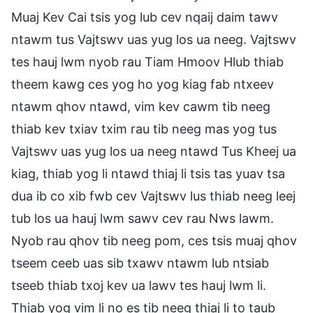
Muaj Kev Cai tsis yog lub cev nqaij daim tawv
ntawm tus Vajtswv uas yug los ua neeg. Vajtswv
tes hauj lwm nyob rau Tiam Hmoov Hlub thiab
theem kawg ces yog ho yog kiag fab ntxeev
ntawm qhov ntawd, vim kev cawm tib neeg
thiab kev txiav txim rau tib neeg mas yog tus
Vajtswv uas yug los ua neeg ntawd Tus Kheej ua
kiag, thiab yog li ntawd thiaj li tsis tas yuav tsa
dua ib co xib fwb cev Vajtswv lus thiab neeg leej
tub los ua hauj lwm sawv cev rau Nws lawm.
Nyob rau qhov tib neeg pom, ces tsis muaj qhov
tseem ceeb uas sib txawv ntawm lub ntsiab
tseeb thiab txoj kev ua lawv tes hauj lwm li.
Thiab yog vim li no es tib neeg thiaj li to taub