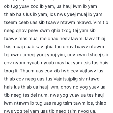
ob tug yuav zoo ib yam, ua hauj lwm ib yam
thiab hais lus ib yam, los nws yeej muaj ib yam
tseem ceeb uas sib txawv ntawm nkawd. Vim tib
neeg qhov peev xwm qhia txog tej yam sib
txawv mas muaj me dhau heev lawm, lawv thiaj
tsis muaj cuab kav qhia tau qhov txawv ntawm
tej xwm txheej yooj yooj yim, cov xwm tsheej sib
cov nyom nyuab nyuab mas haj yam tsis tas hais
txog li. Thaum uas cov xib fwb cev Vajtswv lus
thiab cov neeg uas tus Vajntsujplig siv ntawd
hais lus thiab ua hauj lwm, qhov no yog yuav ua
tib neeg tes dej num, nws yog yuav ua tes hauj
lwm ntawm ib tug uas raug tsim tawm los, thiab
nws yog tej yam uas tib neeg tsim nyog ua.