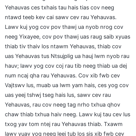
Yehauvas ces txhais tau hais tias cov neeg
ntawd teeb kev cai sawv cev rau Yehauvas.
Lawv kuj yog cov pov thawj ua nyob nrog cov
neeg Yixayee, cov pov thawj uas raug saib xyuas
thiab tiv thaiv los ntawm Yehauvas, thiab cov
uas Yehauvas tus Ntsujplig ua hauj lwm nyob rau
hauv; lawv yog cov coj rau tib neeg thiab ua dej
num ncaj qha rau Yehauvas. Cov xib fwb cev
Vajtswv lus, muab ua lwm yam hais, ces yog cov
uas yeej tshwj tseg hais lus, sawv cev rau
Yehauvas, rau cov neeg tag nrho txhua qhov
chaw thiab txhua haiv neeg. Lawv kuj tau cev lus
txog yav tom ntej rau Yehauvas thiab. Txawm
lawv yuav yog neeg leej tub los sis xib fwb cev