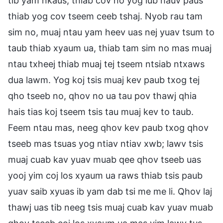
tib yam nkaus, thiab cov no yog lub hauv paus
thiab yog cov tseem ceeb tshaj. Nyob rau tam
sim no, muaj ntau yam heev uas nej yuav tsum to
taub thiab xyaum ua, thiab tam sim no mas muaj
ntau txheej thiab muaj tej tseem ntsiab ntxaws
dua lawm. Yog koj tsis muaj kev paub txog tej
qho tseeb no, qhov no ua tau pov thawj qhia
hais tias koj tseem tsis tau muaj kev to taub.
Feem ntau mas, neeg qhov kev paub txog qhov
tseeb mas tsuas yog ntiav ntiav xwb; lawv tsis
muaj cuab kav yuav muab qee qhov tseeb uas
yooj yim coj los xyaum ua raws thiab tsis paub
yuav saib xyuas ib yam dab tsi me me li. Qhov laj
thawj uas tib neeg tsis muaj cuab kav yuav muab