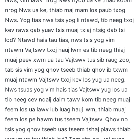
Nws, vim lawv nrog Nws nyob ua ke thiab koom
nrog Nws ua ke, thiab maj mam los paub txog
Nws. Yog tias nws tsis yog li ntawd, tib neeg txoj
kev raws qab yuav tsis muaj txiaj ntsig dab tsi
lod? Ntawd hais tau tias, nws tsis yog vim
ntawm Vajtswv txoj hauj lwm es tib neeg thiaj
muaj peev xwm ua tau Vajtswv tus sib raug zoo,
tab sis vim yog qhov tseeb thiab qhov ib txwm
muaj ntawm Vajtswv txoj kev los yug ua neeg.
Nws tsuas yog vim hais tias Vajtswv yug los ua
tib neeg cev nqaij daim tawv kom tib neeg muaj
feem los ua lawv lub luag hauj lwm, thiab muaj
feem los pe hawm tus tseem Vajtswv. Qhov no
tsis yog qhov tseeb uas tseem tshaj plaws thiab