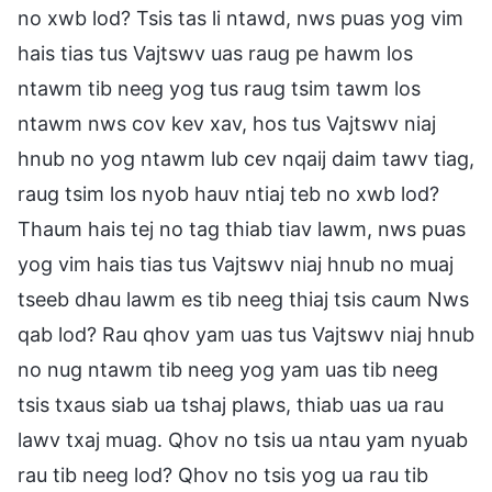
no xwb lod? Tsis tas li ntawd, nws puas yog vim
hais tias tus Vajtswv uas raug pe hawm los
ntawm tib neeg yog tus raug tsim tawm los
ntawm nws cov kev xav, hos tus Vajtswv niaj
hnub no yog ntawm lub cev nqaij daim tawv tiag,
raug tsim los nyob hauv ntiaj teb no xwb lod?
Thaum hais tej no tag thiab tiav lawm, nws puas
yog vim hais tias tus Vajtswv niaj hnub no muaj
tseeb dhau lawm es tib neeg thiaj tsis caum Nws
qab lod? Rau qhov yam uas tus Vajtswv niaj hnub
no nug ntawm tib neeg yog yam uas tib neeg
tsis txaus siab ua tshaj plaws, thiab uas ua rau
lawv txaj muag. Qhov no tsis ua ntau yam nyuab
rau tib neeg lod? Qhov no tsis yog ua rau tib