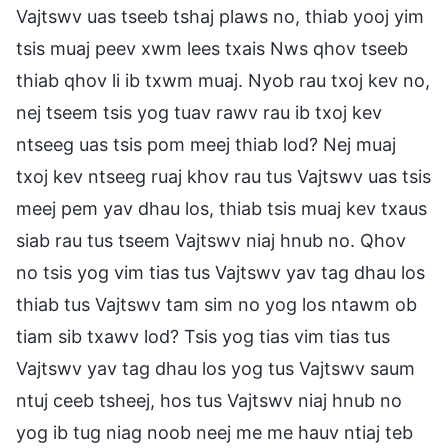
Vajtswv uas tseeb tshaj plaws no, thiab yooj yim
tsis muaj peev xwm lees txais Nws qhov tseeb
thiab qhov li ib txwm muaj. Nyob rau txoj kev no,
nej tseem tsis yog tuav rawv rau ib txoj kev
ntseeg uas tsis pom meej thiab lod? Nej muaj
txoj kev ntseeg ruaj khov rau tus Vajtswv uas tsis
meej pem yav dhau los, thiab tsis muaj kev txaus
siab rau tus tseem Vajtswv niaj hnub no. Qhov
no tsis yog vim tias tus Vajtswv yav tag dhau los
thiab tus Vajtswv tam sim no yog los ntawm ob
tiam sib txawv lod? Tsis yog tias vim tias tus
Vajtswv yav tag dhau los yog tus Vajtswv saum
ntuj ceeb tsheej, hos tus Vajtswv niaj hnub no
yog ib tug niag noob neej me me hauv ntiaj teb