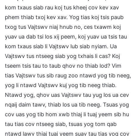
kom txaus siab rau koj tus kheej cov kev xav
phem thiab txoj kev xav. Yog tias koj tsis paub
txog tus Vajtswv niaj hnub no, ces txawm koj
yuav ua dab tsi los xij peem, koj yuav ua tsis tau
kom txaus siab li Vajtswv lub siab nyiam. Ua
Vajtswv tus ntseeg siab yog txhais li cas? Koj
tseem tsis tau to taub qhov no thiab lod? Vim
tias Vajtswv tus sib raug zoo ntawd yog tib neeg,
yog li ntawd Vajtswv kuj yog tib neeg thiab.
Ntawd yog, qhov uas Vajtswv tau yug los ua cev
nqaij daim tawv, thiab los ua tib neeg. Tsuas yog
cov uas yog tib hom xwb thiaj li tuaj yeem sib hu
tau tias cov ntseeg siab, tsuas yog tom qab
ntawd lawv thiaj tuaj yeem suav tau tias yog cov