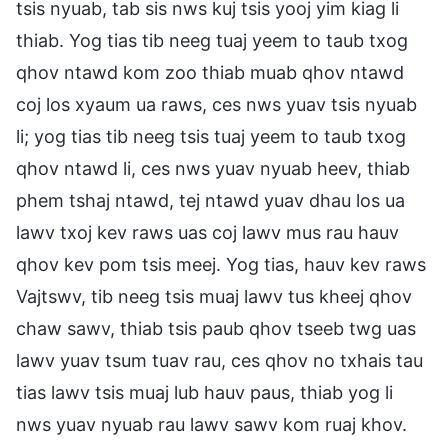
tsis nyuab, tab sis nws kuj tsis yooj yim kiag li
thiab. Yog tias tib neeg tuaj yeem to taub txog
qhov ntawd kom zoo thiab muab qhov ntawd
coj los xyaum ua raws, ces nws yuav tsis nyuab
li; yog tias tib neeg tsis tuaj yeem to taub txog
qhov ntawd li, ces nws yuav nyuab heev, thiab
phem tshaj ntawd, tej ntawd yuav dhau los ua
lawv txoj kev raws uas coj lawv mus rau hauv
qhov kev pom tsis meej. Yog tias, hauv kev raws
Vajtswv, tib neeg tsis muaj lawv tus kheej qhov
chaw sawv, thiab tsis paub qhov tseeb twg uas
lawv yuav tsum tuav rau, ces qhov no txhais tau
tias lawv tsis muaj lub hauv paus, thiab yog li
nws yuav nyuab rau lawv sawv kom ruaj khov.