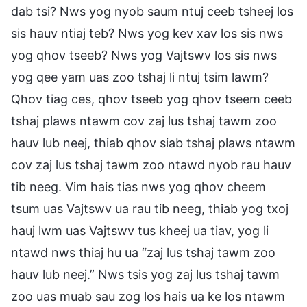
dab tsi? Nws yog nyob saum ntuj ceeb tsheej los
sis hauv ntiaj teb? Nws yog kev xav los sis nws
yog qhov tseeb? Nws yog Vajtswv los sis nws
yog qee yam uas zoo tshaj li ntuj tsim lawm?
Qhov tiag ces, qhov tseeb yog qhov tseem ceeb
tshaj plaws ntawm cov zaj lus tshaj tawm zoo
hauv lub neej, thiab qhov siab tshaj plaws ntawm
cov zaj lus tshaj tawm zoo ntawd nyob rau hauv
tib neeg. Vim hais tias nws yog qhov cheem
tsum uas Vajtswv ua rau tib neeg, thiab yog txoj
hauj lwm uas Vajtswv tus kheej ua tiav, yog li
ntawd nws thiaj hu ua “zaj lus tshaj tawm zoo
hauv lub neej.” Nws tsis yog zaj lus tshaj tawm
zoo uas muab sau zog los hais ua ke los ntawm