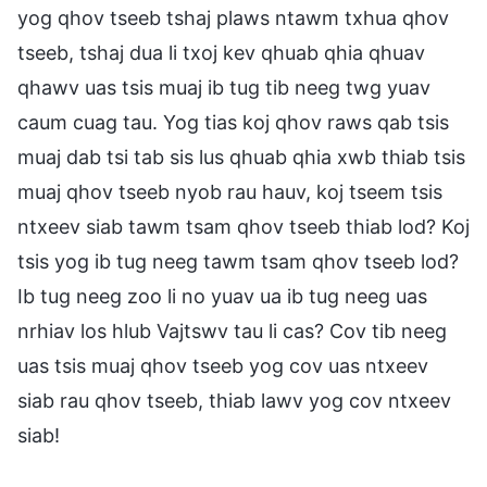
yog qhov tseeb tshaj plaws ntawm txhua qhov
tseeb, tshaj dua li txoj kev qhuab qhia qhuav
qhawv uas tsis muaj ib tug tib neeg twg yuav
caum cuag tau. Yog tias koj qhov raws qab tsis
muaj dab tsi tab sis lus qhuab qhia xwb thiab tsis
muaj qhov tseeb nyob rau hauv, koj tseem tsis
ntxeev siab tawm tsam qhov tseeb thiab lod? Koj
tsis yog ib tug neeg tawm tsam qhov tseeb lod?
Ib tug neeg zoo li no yuav ua ib tug neeg uas
nrhiav los hlub Vajtswv tau li cas? Cov tib neeg
uas tsis muaj qhov tseeb yog cov uas ntxeev
siab rau qhov tseeb, thiab lawv yog cov ntxeev
siab!