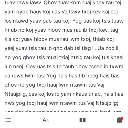
tuav rawv lawv. Qhov tuav kom ruaj khov rau tej
yam nyob hauv koj uas Vajtswv txoj kev kaj coj
los ntawd yuav pab tau koj. Yog tias koj tsis tuav,
hnub no koj yuav hloov mus rau ib txoj kev, tag
kis koj yuav hloov mus rau lwm txoj, thiab koj
yeej yuav tsis tau ib qho dab tsi tiag li. Ua zoo li
no yog qhov tsis muaj txiaj ntsig rau koj tus kheej
lub neej. Cov uas tsis to taub qhov tseeb ib txwm
ua raws lwm tus: Yog hais tias tib neeg hais tias
qhov no yog txoj hauj lwm ntawm tus Vaj
Ntsujplig, ces koj los ib yam nkaus thiab, hais tias
nws yog txoj hauj lwm ntawm tus Vaj Ntsujplig;
yog tias tib neeg hais tias nws yog txoj hauj lwm
ntawm tus ntsujplig phem, ces koj los ib yam