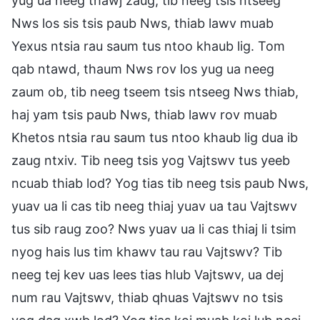
yug ua neeg thawj zaug, tib neeg tsis ntseeg
Nws los sis tsis paub Nws, thiab lawv muab
Yexus ntsia rau saum tus ntoo khaub lig. Tom
qab ntawd, thaum Nws rov los yug ua neeg
zaum ob, tib neeg tseem tsis ntseeg Nws thiab,
haj yam tsis paub Nws, thiab lawv rov muab
Khetos ntsia rau saum tus ntoo khaub lig dua ib
zaug ntxiv. Tib neeg tsis yog Vajtswv tus yeeb
ncuab thiab lod? Yog tias tib neeg tsis paub Nws,
yuav ua li cas tib neeg thiaj yuav ua tau Vajtswv
tus sib raug zoo? Nws yuav ua li cas thiaj li tsim
nyog hais lus tim khawv tau rau Vajtswv? Tib
neeg tej kev uas lees tias hlub Vajtswv, ua dej
num rau Vajtswv, thiab qhuas Vajtswv no tsis