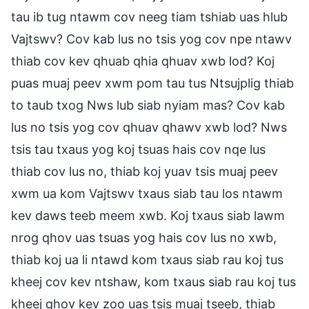
tau ib tug ntawm cov neeg tiam tshiab uas hlub
Vajtswv? Cov kab lus no tsis yog cov npe ntawv
thiab cov kev qhuab qhia qhuav xwb lod? Koj
puas muaj peev xwm pom tau tus Ntsujplig thiab
to taub txog Nws lub siab nyiam mas? Cov kab
lus no tsis yog cov qhuav qhawv xwb lod? Nws
tsis tau txaus yog koj tsuas hais cov nqe lus
thiab cov lus no, thiab koj yuav tsis muaj peev
xwm ua kom Vajtswv txaus siab tau los ntawm
kev daws teeb meem xwb. Koj txaus siab lawm
nrog qhov uas tsuas yog hais cov lus no xwb,
thiab koj ua li ntawd kom txaus siab rau koj tus
kheej cov kev ntshaw, kom txaus siab rau koj tus
kheej qhov kev zoo uas tsis muaj tseeb, thiab