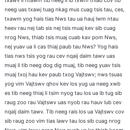
txawv li ntawm tib neeg li ib txwm thiab cov tib
neeg uas txawj tuag nkag mus cuag tsis tau, ces,
txawm yog hais tias Nws tau ua hauj lwm ntau
heev rau nej tab sis nej tsis muaj kev sib cuag
nrog Nws, thiab tsis muaj cuab kav pom Nws,
nej yuav ua li cas thiaj paub tau Nws? Yog hais
tias nws tsis yog rau cev nqaij daim tawv uas
muaj li tib neeg dog dig muaj, tib neeg yuav tsis
muaj txoj hau kev paub txog Vajtswv; nws tsuas
yog vim Vajtswv qhov kev los yug ua neeg xwb
es tib neeg thiaj li tsim nyog tau los ua ib tug sib
raug zoo rau Vajtswv uas nyob rau hauv lub cev
nqaij daim tawv. Tib neeg rais los ua Vajtswv cov
sib raug zoo vim tias lawv tau los sib cuag nrog