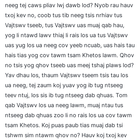
neeg tej caws pliav lwj dawb lod? Nyob rau hauv
txoj kev no, coob tus tib neeg tsis nrhiav tus
Vajtswv tseeb, tus Vajtswv uas muaj qab hau,
yog li ntawd lawv thiaj li rais los ua tus Vajtswv
uas yug los ua neeg cov yeeb ncuab, uas hais tau
hais tias yog cov tawm tsam Khetos lawm. Qhov
no tsis yog qhov tseeb uas meej tshaj plaws lod?
Yav dhau los, thaum Vajtswv tseem tsis tau los
ua neeg, tej zaum koj yuav yog ib tug ntseeg
teev ntuj, los sis ib tug ntseeg dab qhuas. Tom
qab Vajtswv los ua neeg lawm, muaj ntau tus
ntseeg dab qhuas zoo li no rais los ua cov tawm
tsam Khetos. Koj puas paub tias muaj dab tsi
tshwm sim ntawm qhov no? Hauv koj txoj kev