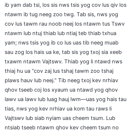
ib yam dab tsi, los sis nws tsis yog cov lus qiv los
ntawm ib tug neeg zoo twg. Tab sis, nws yog
cov lus tawm rau noob neej los ntawm tus Tswv
ntawm lub ntuj thiab lub ntiaj teb thiab txhua
yam; nws tsis yog ib co lus uas tib neeg muab
sau zog los hais ua ke, tab sis yog txoj sia xeeb
txawm ntawm Vajtswv. Thiab yog li ntawd nws
thiaj hu ua “cov zaj lus tshaj tawm zoo tshaj
plaws hauv lub neej.” Tib neeg txoj kev nrhiav
qhov tseeb coj los xyaum ua ntawd yog qhov
lawv ua lawv lub luag hauj lwm—uas yog hais tau
tias, nws yog kev nrhiav ua kom tau raws li
Vajtswv lub siab nyiam uas cheem tsum. Lub
ntsiab tseeb ntawm qhov kev cheem tsum no