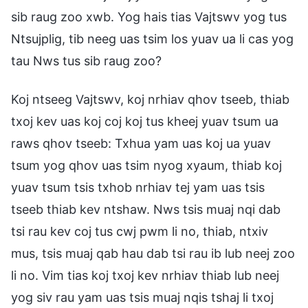
sib raug zoo xwb. Yog hais tias Vajtswv yog tus
Ntsujplig, tib neeg uas tsim los yuav ua li cas yog
tau Nws tus sib raug zoo?
Koj ntseeg Vajtswv, koj nrhiav qhov tseeb, thiab
txoj kev uas koj coj koj tus kheej yuav tsum ua
raws qhov tseeb: Txhua yam uas koj ua yuav
tsum yog qhov uas tsim nyog xyaum, thiab koj
yuav tsum tsis txhob nrhiav tej yam uas tsis
tseeb thiab kev ntshaw. Nws tsis muaj nqi dab
tsi rau kev coj tus cwj pwm li no, thiab, ntxiv
mus, tsis muaj qab hau dab tsi rau ib lub neej zoo
li no. Vim tias koj txoj kev nrhiav thiab lub neej
yog siv rau yam uas tsis muaj nqis tshaj li txoj