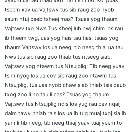
xyaum ua tau thiab lod? Tam sim no, koj puas
tseem xav ua Vajtswv tus sib raug zoo nyob
saum ntuj ceeb tsheej mas? Tsuas yog thaum
Vajtswv txo Nws Tus Kheej lub hwj chim los rau
ib theem twg, uas yog hais tau tias, tsuas yog
thaum Vajtswv los ua neeg, tib neeg thiaj ua tau
Nws tus sib raug zoo thiab tus ntseeg siab.
Vajtswv yog ntawm tus Ntsujplig: Tib neeg yuav
tsim nyog los ua cov sib raug zoo ntawm tus
Ntsujplig, tus uas nyob chaw siab thiab tsis paub
txog zoo li no tau li cas? Tsuas yog thaum
Vajtswv tus Ntsujplig nqis los yug rau cev nqaij
daim tawv, thiab rais los ua ib tug muaj txoj sia ib
yam li tib neeg, tib neeg thiaj yuav tuaj yeem to