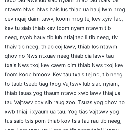
taub tau Nws lub siab nyiam thiab tau txais los
ntawm Nws. Nws hais lus thiab ua hauj lwm nrog
cev nqaij daim tawv, koom nrog tej kev xyiv fab,
kev tu siab thiab kev txom nyem ntawm tib
neeg, nyob hauv tib lub ntiaj teb li tib neeg, tiv
thaiv tib neeg, thiab coj lawv, thiab los ntawm
qhov no Nws ntxuav neeg thiab cia lawv tau
txais Nws txoj kev cawm dim thiab Nws txoj kev
foom koob hmoov. Kev tau txais tej no, tib neeg
to taub tseeb tiag txog Vajtswv lub siab nyiam,
thiab tsuas yog thaum ntawd xwb lawv thiaj ua
tau Vajtswv cov sib raug zoo. Tsuas yog qhov no
xwb thiaj li xyaum ua tau. Yog tias Vajtswv yog
tus saib tsis pom thiab kov tsis tau rau tib neeg,