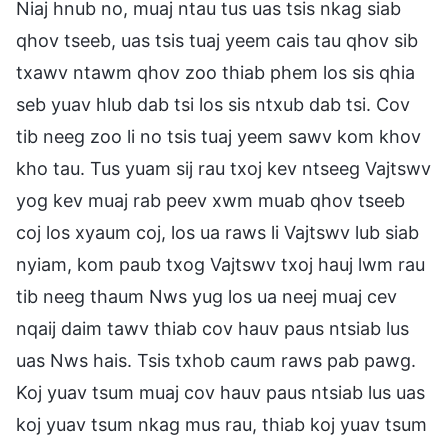
Niaj hnub no, muaj ntau tus uas tsis nkag siab
qhov tseeb, uas tsis tuaj yeem cais tau qhov sib
txawv ntawm qhov zoo thiab phem los sis qhia
seb yuav hlub dab tsi los sis ntxub dab tsi. Cov
tib neeg zoo li no tsis tuaj yeem sawv kom khov
kho tau. Tus yuam sij rau txoj kev ntseeg Vajtswv
yog kev muaj rab peev xwm muab qhov tseeb
coj los xyaum coj, los ua raws li Vajtswv lub siab
nyiam, kom paub txog Vajtswv txoj hauj lwm rau
tib neeg thaum Nws yug los ua neej muaj cev
nqaij daim tawv thiab cov hauv paus ntsiab lus
uas Nws hais. Tsis txhob caum raws pab pawg.
Koj yuav tsum muaj cov hauv paus ntsiab lus uas
koj yuav tsum nkag mus rau, thiab koj yuav tsum