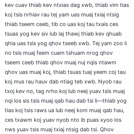
kev cuav thiab kev ntxias dag xwb, thiab vim tias
koj tsis nrhiav rau tej yam uas muaj txiaj ntsig
thiab tseem ceeb, tib co uas koj tau txais ces
tsuas yog kev siv lub laj thawj thiab kev qhuab
qhia uas tsis yog qhov tseeb xwb. Tej yam zoo li
no tsis muaj feem cuam tshuam nrog qhov
tseem ceeb thiab qhov muaj nuj nqis ntawm
qhov uas muaj koj, thiab tsuas tuaj yeem coj tau
koj mus rau hauv dab ntiag teb xwb. Nyob rau
txoj kev no, tag nrho koj lub neej yuav tsis muaj
nqi los sis tsis muaj qab hau dab tsi li—thiab yog
tias koj tsis raws ua lub neej kom muaj qab hau,
ces txawm koj yuav nyob nto ib puas xyoo los
nws yuav tsis muaj txiaj ntsig dab tsi. Qhov