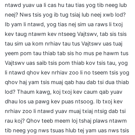
ntawd yuav ua li cas hu tau tias yog tib neeg lub
neej? Nws tsis yog ib tug tsiaj lub neej xwb lod?
Ib yam li ntawd, yog tias nej sim ua raws li txoj
kev taug ntawm kev ntseeg Vajtswv, tab sis tsis
tau sim ua kom nrhiav tau tus Vajtswv uas tuaj
yeem pom tau thiab tab sis ho mus pe hawm tus
Vajtswv uas saib tsis pom thiab kov tsis tau, yog
li ntawd qhov kev nrhiav zoo li no tseem tsis yog
qhov haj yam tsis muaj qab hau dab tsi dua thiab
lod? Thaum kawg, koj txoj kev caum qab yuav
dhau los ua pawg kev puas ntsoog. Ib txoj kev
nrhiav zoo li ntawd yuav muaj txiaj ntsig dab tsi
rau koj? Qhov teeb meem loj tshaj plaws ntawm
tib neeg yog nws tsuas hlub tej yam uas nws tsis