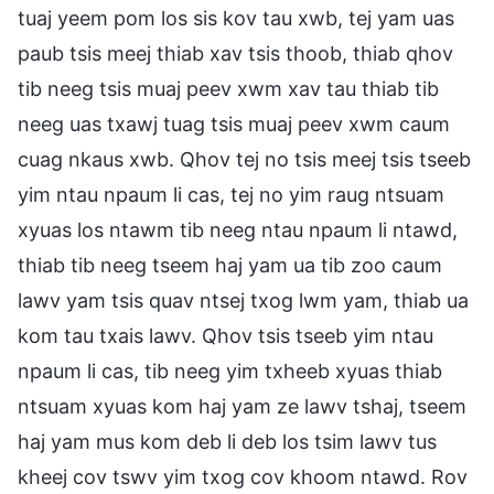
tuaj yeem pom los sis kov tau xwb, tej yam uas
paub tsis meej thiab xav tsis thoob, thiab qhov
tib neeg tsis muaj peev xwm xav tau thiab tib
neeg uas txawj tuag tsis muaj peev xwm caum
cuag nkaus xwb. Qhov tej no tsis meej tsis tseeb
yim ntau npaum li cas, tej no yim raug ntsuam
xyuas los ntawm tib neeg ntau npaum li ntawd,
thiab tib neeg tseem haj yam ua tib zoo caum
lawv yam tsis quav ntsej txog lwm yam, thiab ua
kom tau txais lawv. Qhov tsis tseeb yim ntau
npaum li cas, tib neeg yim txheeb xyuas thiab
ntsuam xyuas kom haj yam ze lawv tshaj, tseem
haj yam mus kom deb li deb los tsim lawv tus
kheej cov tswv yim txog cov khoom ntawd. Rov