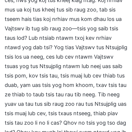
ces, nws yog koj tus kheej kiag ntag. Koj nrhiav
mus ua koj tus kheej tus sib raug zoo, tab sis
tseem hais tias koj nrhiav mus kom dhau los ua
Vajtswv ib tug sib raug zoo—tsis yog saib tsis
taus lod? Lub ntsiab ntawm txoj kev nrhiav
ntawd yog dab tsi? Yog tias Vajtswv tus Ntsujplig
tsis los ua neeg, ces lub cev ntawm Vajtswv
tsuas yog tus Ntsujplig ntawm lub neej uas saib
tsis pom, kov tsis tau, tsis muaj lub cev thiab tus
duab, yam uas tsis yog hom khoom, txav tsis tau
ze thiab to taub tsis tau rau tib neeg. Tib neeg
yuav ua tau tus sib raug zoo rau tus Ntsujplig uas
tsis muaj lub cev, tsis txaus ntseeg, thiab piav
tsis tau zoo li no li cas? Qhov no tsis yog tso dag