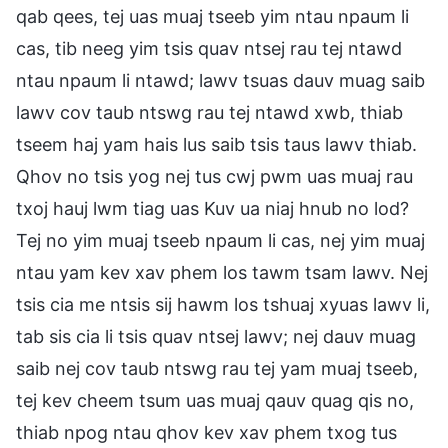
qab qees, tej uas muaj tseeb yim ntau npaum li
cas, tib neeg yim tsis quav ntsej rau tej ntawd
ntau npaum li ntawd; lawv tsuas dauv muag saib
lawv cov taub ntswg rau tej ntawd xwb, thiab
tseem haj yam hais lus saib tsis taus lawv thiab.
Qhov no tsis yog nej tus cwj pwm uas muaj rau
txoj hauj lwm tiag uas Kuv ua niaj hnub no lod?
Tej no yim muaj tseeb npaum li cas, nej yim muaj
ntau yam kev xav phem los tawm tsam lawv. Nej
tsis cia me ntsis sij hawm los tshuaj xyuas lawv li,
tab sis cia li tsis quav ntsej lawv; nej dauv muag
saib nej cov taub ntswg rau tej yam muaj tseeb,
tej kev cheem tsum uas muaj qauv quag qis no,
thiab npog ntau qhov kev xav phem txog tus