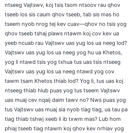
ntseeg Vajtswv, koj tsis tsom ntsoov rau qhov
tseeb los sis caum qhov tseeb, tab sis mas ho
tseem nyob nrog tej kev cuav—qhov no tsis yog
qhov tseeb tshaj plaws ntawm koj cov kev ua
yeeb ncuab rau Vajtswv uas yug los ua neeg lod?
Vajtswv uas yug los ua neeg yog hu ua Khetos,
yog li ntawd tsis yog txhua tus uas tsis ntseeg
Vajtswv uas yug los ua neeg ntawd yog cov
tawm tsam Khetos thiab lod? Yog li, tus uas koj
ntseeg thiab hlub puas yog tus tseem Vajtswv
uas muaj cev nqaij daim tawv no? Nws puas yog
tus Vajtswv uas muaj sia nyob tiag tiag, ua tau pa
tiag thiab tshwj xeeb li ib txwm mas? Lub hom
phiaj tseeb tiag ntawm koj qhov kev nrhiav yog