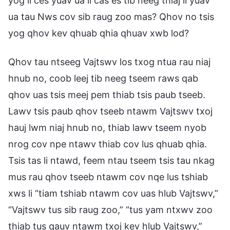
yog li ces yuav ua li cas es tib neeg thiaj li yuav
ua tau Nws cov sib raug zoo mas? Qhov no tsis
yog qhov kev qhuab qhia qhuav xwb lod?
Qhov tau ntseeg Vajtswv los txog ntua rau niaj
hnub no, coob leej tib neeg tseem raws qab
qhov uas tsis meej pem thiab tsis paub tseeb.
Lawv tsis paub qhov tseeb ntawm Vajtswv txoj
hauj lwm niaj hnub no, thiab lawv tseem nyob
nrog cov npe ntawv thiab cov lus qhuab qhia.
Tsis tas li ntawd, feem ntau tseem tsis tau nkag
mus rau qhov tseeb ntawm cov nqe lus tshiab
xws li “tiam tshiab ntawm cov uas hlub Vajtswv,”
“Vajtswv tus sib raug zoo,” “tus yam ntxwv zoo
thiab tus qauv ntawm txoj kev hlub Vajtswv,”