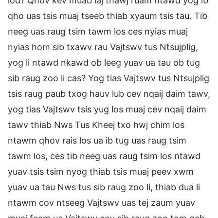
lod? Qhov kev muab laj thawj ruam ntawd yog ib
qho uas tsis muaj tseeb thiab xyaum tsis tau. Tib
neeg uas raug tsim tawm los ces nyias muaj
nyias hom sib txawv rau Vajtswv tus Ntsujplig,
yog li ntawd nkawd ob leeg yuav ua tau ob tug
sib raug zoo li cas? Yog tias Vajtswv tus Ntsujplig
tsis raug paub txog hauv lub cev nqaij daim tawv,
yog tias Vajtswv tsis yug los muaj cev nqaij daim
tawv thiab Nws Tus Kheej txo hwj chim los
ntawm qhov rais los ua ib tug uas raug tsim
tawm los, ces tib neeg uas raug tsim los ntawd
yuav tsis tsim nyog thiab tsis muaj peev xwm
yuav ua tau Nws tus sib raug zoo li, thiab dua li
ntawm cov ntseeg Vajtswv uas tej zaum yuav