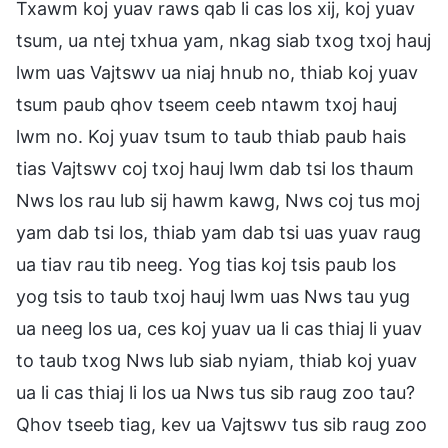
Txawm koj yuav raws qab li cas los xij, koj yuav
tsum, ua ntej txhua yam, nkag siab txog txoj hauj
lwm uas Vajtswv ua niaj hnub no, thiab koj yuav
tsum paub qhov tseem ceeb ntawm txoj hauj
lwm no. Koj yuav tsum to taub thiab paub hais
tias Vajtswv coj txoj hauj lwm dab tsi los thaum
Nws los rau lub sij hawm kawg, Nws coj tus moj
yam dab tsi los, thiab yam dab tsi uas yuav raug
ua tiav rau tib neeg. Yog tias koj tsis paub los
yog tsis to taub txoj hauj lwm uas Nws tau yug
ua neeg los ua, ces koj yuav ua li cas thiaj li yuav
to taub txog Nws lub siab nyiam, thiab koj yuav
ua li cas thiaj li los ua Nws tus sib raug zoo tau?
Qhov tseeb tiag, kev ua Vajtswv tus sib raug zoo