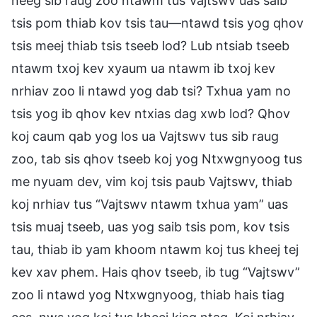
neeg sib raug zoo ntawm tus Vajtswv uas saib
tsis pom thiab kov tsis tau—ntawd tsis yog qhov
tsis meej thiab tsis tseeb lod? Lub ntsiab tseeb
ntawm txoj kev xyaum ua ntawm ib txoj kev
nrhiav zoo li ntawd yog dab tsi? Txhua yam no
tsis yog ib qhov kev ntxias dag xwb lod? Qhov
koj caum qab yog los ua Vajtswv tus sib raug
zoo, tab sis qhov tseeb koj yog Ntxwgnyoog tus
me nyuam dev, vim koj tsis paub Vajtswv, thiab
koj nrhiav tus “Vajtswv ntawm txhua yam” uas
tsis muaj tseeb, uas yog saib tsis pom, kov tsis
tau, thiab ib yam khoom ntawm koj tus kheej tej
kev xav phem. Hais qhov tseeb, ib tug “Vajtswv”
zoo li ntawd yog Ntxwgnyoog, thiab hais tiag