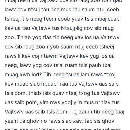
muaj feem ua Vajtswv cov sib raug zoo tom qab
lawv cov ntsuj tau nce mus rau saum ntuj ceeb
tsheej, tib neeg feem coob yuav tsis muaj cuab
kav ua tau Vajtswv tus Ntsujplig cov sib raug
zoo. Thiab yog tias tib neeg xav los ua Vajtswv
cov sib raug zoo nyob saum ntuj ceeb tsheej
raws li kev coj ntawm Vajtswv kev yug los ua
neeg, lawv yog cov tsiaj ruam tsis paub txaj
muag xwb lod? Tib neeg tsuas lam raws “txoj
kev muab siab npuab” rau tus Vajtswv uas saib
tsis pom, thiab tsis quav ntsej txog tus Vajtswv
uas saib pom, vim nws yooj yim mus nrhiav tus
Vajtswv uas saib tsis pom. Tej zaum tib neeg tuaj
yeem ua qhov no raws siab xav, tab sis qhov