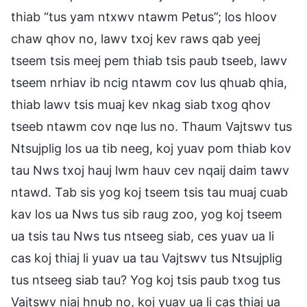
thiab “tus yam ntxwv ntawm Petus”; los hloov
chaw qhov no, lawv txoj kev raws qab yeej
tseem tsis meej pem thiab tsis paub tseeb, lawv
tseem nrhiav ib ncig ntawm cov lus qhuab qhia,
thiab lawv tsis muaj kev nkag siab txog qhov
tseeb ntawm cov nqe lus no. Thaum Vajtswv tus
Ntsujplig los ua tib neeg, koj yuav pom thiab kov
tau Nws txoj hauj lwm hauv cev nqaij daim tawv
ntawd. Tab sis yog koj tseem tsis tau muaj cuab
kav los ua Nws tus sib raug zoo, yog koj tseem
ua tsis tau Nws tus ntseeg siab, ces yuav ua li
cas koj thiaj li yuav ua tau Vajtswv tus Ntsujplig
tus ntseeg siab tau? Yog koj tsis paub txog tus
Vajtswv niaj hnub no, koj yuav ua li cas thiaj ua