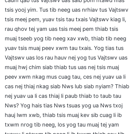
caum qab tus Vajtswv uas saib pom ntawd mas
tsis yooj yim. Tus tib neeg uas nrhiav tus Vajtswv
tsis meej pem, yuav tsis tau txais Vajtswv kiag li,
rau qhov tej yam uas tsis meej pem thiab tsis
muaj tseeb yog tib neeg xav xwb, thiab tib neeg
yuav tsis muaj peev xwm tau txais. Yog tias tus
Vajtswv uas los rau hauv nej yog tus Vajtswv uas
muaj hwj chim siab thiab tus uas nej tsis muaj
peev xwm nkag mus cuag tau, ces nej yuav ua li
cas nej thiaj nkag siab Nws lub siab nyiam? Thiab
nej yuav ua li cas thiaj li paub thiab to taub tau
Nws? Yog hais tias Nws tsuas yog ua Nws txoj
hauj lwm xwb, thiab tsis muaj kev sib cuag li ib
txwm nrog tib neeg, los yog tau muaj tej yam