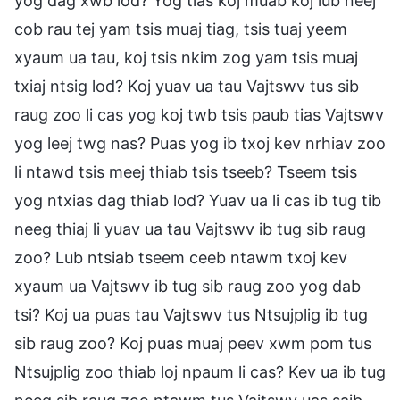
yog dag xwb lod? Yog tias koj muab koj lub neej
cob rau tej yam tsis muaj tiag, tsis tuaj yeem
xyaum ua tau, koj tsis nkim zog yam tsis muaj
txiaj ntsig lod? Koj yuav ua tau Vajtswv tus sib
raug zoo li cas yog koj twb tsis paub tias Vajtswv
yog leej twg nas? Puas yog ib txoj kev nrhiav zoo
li ntawd tsis meej thiab tsis tseeb? Tseem tsis
yog ntxias dag thiab lod? Yuav ua li cas ib tug tib
neeg thiaj li yuav ua tau Vajtswv ib tug sib raug
zoo? Lub ntsiab tseem ceeb ntawm txoj kev
xyaum ua Vajtswv ib tug sib raug zoo yog dab
tsi? Koj ua puas tau Vajtswv tus Ntsujplig ib tug
sib raug zoo? Koj puas muaj peev xwm pom tus
Ntsujplig zoo thiab loj npaum li cas? Kev ua ib tug