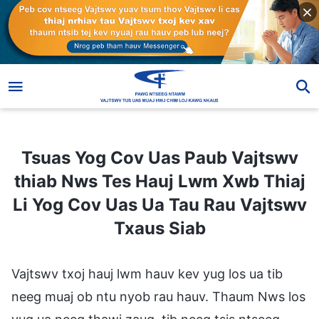
Tsuas Yog Cov Uas Paub Vajtswv thiab Nws Tes Hauj Lwm Xwb Thiaj Li Yog Cov Uas Ua Tau Rau Vajtswv Txaus Siab
Tsuas Yog Cov Uas Paub Vajtswv
thiab Nws Tes Hauj Lwm Xwb Thiaj
Li Yog Cov Uas Ua Tau Rau Vajtswv
Txaus Siab
Vajtswv txoj hauj lwm hauv kev yug los ua tib
neeg muaj ob ntu nyob rau hauv. Thaum Nws los