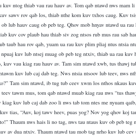
au kuv ntog thiab vau rau hauv av. Tom qab ntawd nws mam li 
kuv sawv rov qab los, thiab nthe kom kuv txhos caug. Kuv tsis
v ob lub hauv caug ob peb teg. Qhov mob hnyav ntawd ua rau 
iab kuv cov plaub hau thiab siv zog ntsos rub mus rau sab ha
ub taub hau rov qab, yuam ua rau kuv plim pliaj ntus ntsia n
puaj kuv lub ntsej muag ob peb teg ntxiv, thiab ua rau kuv h
o, kuv vau kiag rau hauv av. Tam sim ntawd xwb, tus thawj 
tawm kuv lub caj dab teg. Nws ntsia ntsoov lub teev, nws nthe
ko?” Tam sim ntawd, ib tug tub ceev xwm los nthos nkaus kuv
b teev tawm mus, tom qab ntawd muab kiag rau nws “tus thawj 
kiag kuv lub caj dab zoo li nws tab tom ntes me nyuam qaib,
 kuv tias, “Auv, koj tawv heev, puas yog? Nov yog qhov koj ta
 to!” Thaum nws hais li no tag, nws tau ntaus kuv ob peb teg n
uv av dua ntxiv. Thaum ntawd tau mob tag nrho kuv lub cev ua