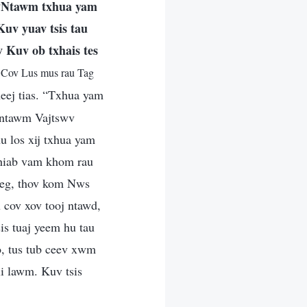
Ntawm txhua yam
“
Kuv yuav tsis tau
v Kuv ob txhais tes
 Cov Lus mus rau Tag
eej tias. “Txhua yam
s ntawm Vajtswv
hu los xij txhua yam
thiab vam khom rau
tseg, thov kom Nws
 cov xov tooj ntawd,
sis tuaj yeem hu tau
o, tus tub ceev xwm
li lawm. Kuv tsis