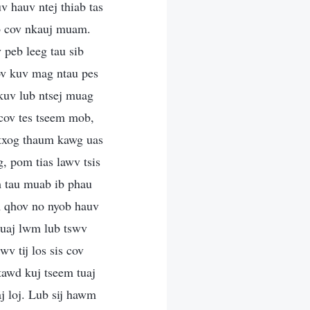
 hauv ntej thiab tas
ab cov nkauj muam.
 peb leeg tau sib
ov kuv mag ntau pes
kuv lub ntsej muag
 cov tes tseem mob,
txog thaum kawg uas
, pom tias lawv tsis
m tau muab ib phau
om qhov no nyob hauv
 muaj lwm lub tswv
v tij los sis cov
tawd kuj tseem tuaj
j loj. Lub sij hawm