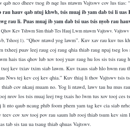
 qab nco dheev txog ib nqe lus ntawm Vajtswv cov lus tias: 
rau hauv qab ntuj khwb, tsis muaj ib yam dab tsi li uas 
kawg rau li. Puas muaj ib yam dab tsi uas tsis nyob rau hau
1. Qhov Kev Tshwm Sim thiab Tes Hauj Lwm ntawm Vajtswv. Vajtswv
. “Qhov ntawd yog lawm”. Kuv xav rau kuv tus kh
b, Tshooj 1)
 txheej puav leej raug coj raug qhia thiab raug npaj tseg lo
wm hais tias qhov lub xov tooj yuav raug hu los sis tsis raug 
txoj kev txiav txim siab lawm. Kuv txaus siab hlo hwm rau 
u Nws tej kev coj kev qhia.” Kuv thiaj li thov Vajtswv tsis 
 thiab cov nkauj muam no. Yog li ntawd, lawv tau hu mus rau
oj nrov los tsis muaj leej twg txais ho lwm tus xov tooj ces t
j li nto qaub ncaug phib foom phem yam tag kev cia siab nrh
teev cov xov tooj pov rau saum lub rooj thiab tsum kev sim 
as tab sis tau ua tsaug thiab qhuas Vajtswv.