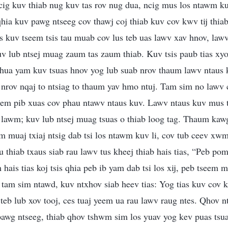
ig kuv thiab nug kuv tas rov nug dua, ncig mus los ntawm kuv
ia kuv pawg ntseeg cov thawj coj thiab kuv cov kwv tij thi
kuv tseem tsis tau muab cov lus teb uas lawv xav hnov, lawv
uv lub ntsej muag zaum tas zaum thiab. Kuv tsis paub tias xy
txhua yam kuv tsuas hnov yog lub suab nrov thaum lawv ntaus 
 nrov nqaj to ntsiag to thaum yav hmo ntuj. Tam sim no lawv
em pib xuas cov phau ntawv ntaus kuv. Lawv ntaus kuv mus 
 lawm; kuv lub ntsej muag tsuas o thiab loog tag. Thaum kawg
m muaj txiaj ntsig dab tsi los ntawm kuv li, cov tub ceev xw
u thiab txaus siab rau lawv tus kheej thiab hais tias, “Peb p
hais tias koj tsis qhia peb ib yam dab tsi los xij, peb tseem
tam sim ntawd, kuv ntxhov siab heev tias: Yog tias kuv cov kw
eb lub xov tooj, ces tuaj yeem ua rau lawv raug ntes. Qhov n
wg ntseeg, thiab qhov tshwm sim los yuav yog kev puas tsua