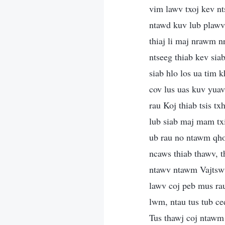
vim lawv txoj kev n
ntawd kuv lub plawv 
thiaj li maj nrawm 
ntseeg thiab kev sia
siab hlo los ua tim
cov lus uas kuv yuav
rau Koj thiab tsis 
lub siab maj mam tx
ub rau no ntawm qho
ncaws thiab thawv, 
ntawv ntawm Vajtswv
lawv coj peb mus ra
lwm, ntau tus tub ce
Tus thawj coj ntawm 