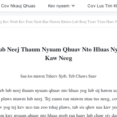
Cov Nkauj Qhuas
Kev nyeem
Cov Lus Tim 
ej Kev Ntsib Kev Pom Nyob Rau Ntawm Khetos Lub Rooj Txiav Txim Hauv Nt
Lub Neej Thaum Nyuam Qhuav Nto Hluas N
Kaw Neeg
Sau los ntawm Tsheev Xyib, Teb Chaws Suav
peb lub neej thaum nyuam qhuav nto hluas yog lub sij hawm ua
j plaws ntawm lub neej. Tej zaum rau ntawm ntau tus neeg, c
 yog tej kev nco tau zoo tshaj plaws, tab sis qhov uas kuv yee
aum kuv nyuam qhuav nto hluas nyob rau hauv lub chaw siv da