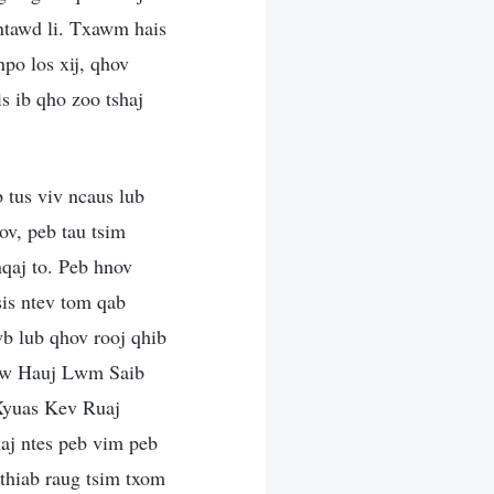
 ntawd li. Txawm hais
po los xij, qhov
s ib qho zoo tshaj
 tus viv ncaus lub
v, peb tau tsim
nqaj to. Peb hnov
sis ntev tom qab
b lub qhov rooj qhib
Chaw Hauj Lwm Saib
Xyuas Kev Ruaj
aj ntes peb vim peb
thiab raug tsim txom