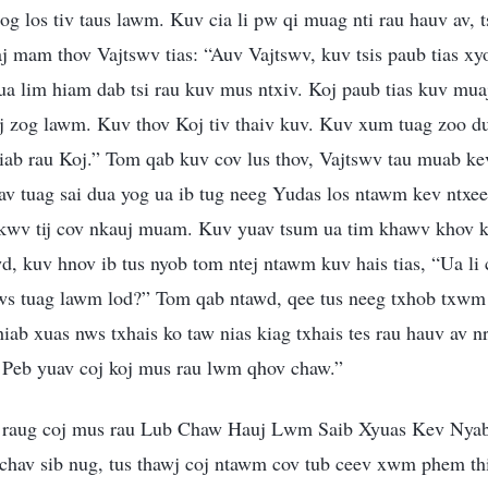
zog los tiv taus lawm. Kuv cia li pw qi muag nti rau hauv av, t
j mam thov Vajtswv tias: “Auv Vajtswv, kuv tsis paub tias x
 lim hiam dab tsi rau kuv mus ntxiv. Koj paub tias kuv muaj
aj zog lawm. Kuv thov Koj tiv thaiv kuv. Kuv xum tuag zoo du
iab rau Koj.” Tom qab kuv cov lus thov, Vajtswv tau muab kev
av tuag sai dua yog ua ib tug neeg Yudas los ntawm kev ntxee
kwv tij cov nkauj muam. Kuv yuav tsum ua tim khawv khov k
, kuv hnov ib tus nyob tom ntej ntawm kuv hais tias, “Ua li ca
ws tuag lawm lod?” Tom qab ntawd, qee tus neeg txhob txwm 
thiab xuas nws txhais ko taw nias kiag txhais tes rau hauv av 
! Peb yuav coj koj mus rau lwm qhov chaw.”
 raug coj mus rau Lub Chaw Hauj Lwm Saib Xyuas Kev Nya
hav sib nug, tus thawj coj ntawm cov tub ceev xwm phem thi