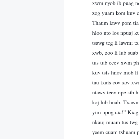
xwm nyob ib puag nc
zog yuam kom kuv qh
Thaum lawv pom tias 
hloo nto los npuaj k
tsawg teg li lawm; 
xwb, zoo li lub suab
tus tub ceev xwm ph
kuv tsis hnov mob li
tau txais cov xov xw
ntawv teev npe sib h
koj lub hnab. Txawm 
yim npog cia!” Kiag 
nkauj muam tus twg t
yeem cuam tshuam pa