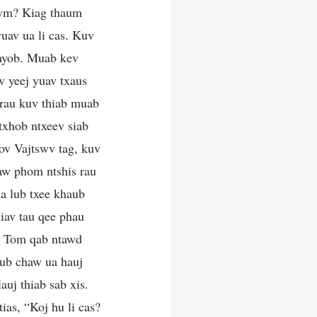
awm? Kiag thaum
yuav ua li cas. Kuv
 nyob. Muab kev
v yeej yuav txaus
 rau kuv thiab muab
txhob ntxeev siab
ov Vajtswv tag, kuv
aw phom ntshis rau
a lub txee khaub
iav tau qee phau
. Tom qab ntawd
lub chaw ua hauj
uj thiab sab xis.
as, “Koj hu li cas?