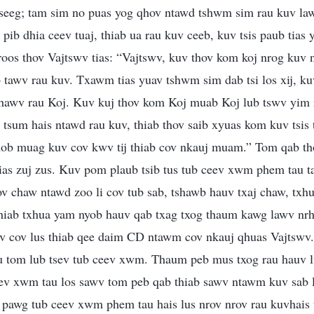
tseeg; tam sim no puas yog qhov ntawd tshwm sim rau kuv l
pib dhia ceev tuaj, thiab ua rau kuv ceeb, kuv tsis paub tias 
nroos thov Vajtswv tias: “Vajtswv, kuv thov kom koj nrog kuv
b tawv rau kuv. Txawm tias yuav tshwm sim dab tsi los xij, ku
 khawv rau Koj. Kuv kuj thov kom Koj muab Koj lub tswv yim
 tsum hais ntawd rau kuv, thiab thov saib xyuas kom kuv tsis 
txhob muag kuv cov kwv tij thiab cov nkauj muam.” Tom qab th
ias zuj zus. Kuv pom plaub tsib tus tub ceev xwm phem tau t
v chaw ntawd zoo li cov tub sab, tshawb hauv txaj chaw, txhu
thiab txhua yam nyob hauv qab txag txog thaum kawg lawv nrh
 cov lus thiab qee daim CD ntawm cov nkauj qhuas Vajtswv
u tom lub tsev tub ceev xwm. Thaum peb mus txog rau hauv 
ev xwm tau los sawv tom peb qab thiab sawv ntawm kuv sab la
pawg tub ceev xwm phem tau hais lus nrov nrov rau kuvhais ti