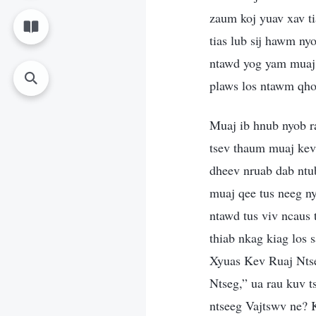
zaum koj yuav xav ti
tias lub sij hawm ny
ntawd yog yam muaj n
plaws los ntawm qho
Muaj ib hnub nyob r
tsev thaum muaj kev
dheev nruab dab ntub
muaj qee tus neeg ny
ntawd tus viv ncaus
thiab nkag kiag los
Xyuas Kev Ruaj Nts
Ntseg,” ua rau kuv 
ntseeg Vajtswv ne? 