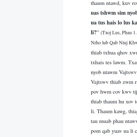
thaum ntawd, kuv rov
uas tshwm sim nyob 
ua tus hais lo lus 
li?
”
(Txoj Lus, Phau 
Nrho lub Qab Ntuj Khw
thiab txhua qhov xwm
txhais tes lawm. Txa
nyob ntawm Vajtswv 
Vajtswv thiab zwm ra
pov hwm cov kwv tij
thiab thaum hu xov to
li. Thaum kawg, thia
tau muab phau ntawv 
pom qab yuav ua li c