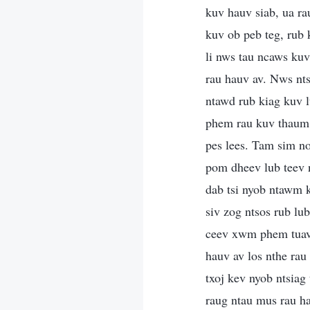
kuv hauv siab, ua r
kuv ob peb teg, rub 
li nws tau ncaws ku
rau hauv av. Nws nts
ntawd rub kiag kuv l
phem rau kuv thaum n
pes lees. Tam sim n
pom dheev lub teev n
dab tsi nyob ntawm 
siv zog ntsos rub lu
ceev xwm phem tuav 
hauv av los nthe rau
txoj kev nyob ntsiag
raug ntau mus rau ha