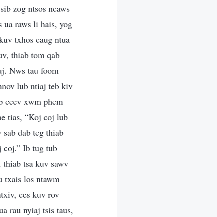
sib zog ntsos ncaws
 ua raws li hais, yog
kuv txhos caug ntua
uv, thiab tom qab
tuj. Nws tau foom
nov lub ntiaj teb kiv
tub ceev xwm phem
 tias, “Koj coj lub
 sab dab teg thiab
coj.” Ib tug tub
 thiab tsa kuv sawv
u txais los ntawm
txiv, ces kuv rov
 rau nyiaj tsis taus,