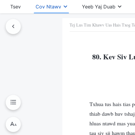
Tsev
Cov Ntawv
Yeeb Yaj Duab
Tej Lus Tim Khawv Uas Hais Txog T
Ntawv No
80. Kev Siv 
Txhua tus hais tias 
thiab dawb huv tsha
hluas ntawd mas yuav
tau siv sij hawm th