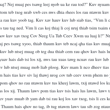
uaj? Nej muaj pes tsawg leej nyob ua ke rau tod?” Kuv nyuam
 tom teb txog nrab xwb ces nws dhia rhees los rau ntawm kuv 
a rau kuv yoob tag. Kuv xav hauv kuv lub siab tias, “Vim li ca
 tau tag ned. Vim li cas koj thiaj li coj nruj thiab tsim tsaim 
ov kuv xav txog Cov Neeg Ua Tub Ceev Xwm ua luaj li?” Ntx
aj pes tsawg xyoo, thiab thaum kuv teb ncaj qha tias kuv mu
 kuv lub ntsej muag ob teg dua thiab cem rau qhov kuv hais l
 yuav hais dab tsi los xij, nws tau xuas tawg ncuav rau kuv lu
uv lub ntsej muag mob liab ploog. Kuv mam li nco dheev tias 
 hais tias kev siv laj thawj nrog cov tub ceev xwm phem no ye
pom qhov no rau ntawm kuv tus kheej lawm, txij ntawd los kuv 
s los xij. Thaum lawv pom tias kuv tsis hais lus lawm, lawv t
v yuav muab ib yam dab tsi rau koj los xav txog, tsis li ces k
” Thaum hais qhov no tag, ib tug ntawm lawv tau sib zog nta