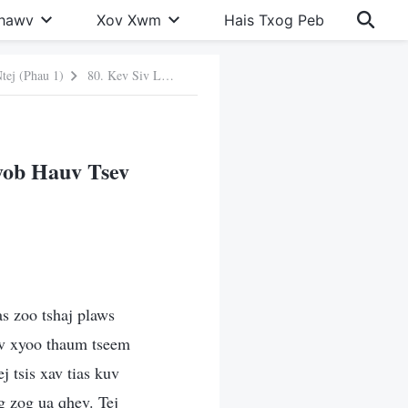
Khawv
Xov Xwm
Hais Txog Peb
ej (Phau 1)
80. Kev Siv Lub Neej Thaum Nyuam Qhuav Nto Hluas Nyob Hauv Tsev Kaw Neeg
yob Hauv Tsev
s zoo tshaj plaws
ov xyoo thaum tseem
j tsis xav tias kuv
g zog ua qhev. Tej