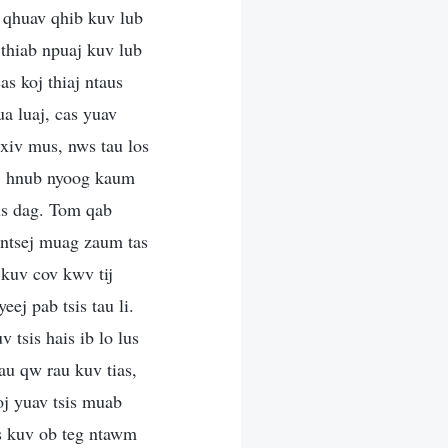
 qhuav qhib kuv lub
thiab npuaj kuv lub
s koj thiaj ntaus
ua luaj, cas yuav
iv mus, nws tau los
aj hnub nyoog kaum
us dag. Tom qab
b ntsej muag zaum tas
kuv cov kwv tij
ej pab tsis tau li.
tsis hais ib lo lus
au qw rau kuv tias,
oj yuav tsis muab
us kuv ob teg ntawm