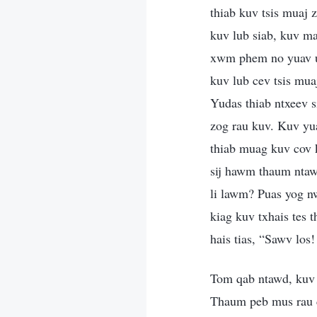
thiab kuv tsis muaj 
kuv lub siab, kuv ma
xwm phem no yuav ua
kuv lub cev tsis mu
Yudas thiab ntxeev s
zog rau kuv. Kuv yu
thiab muag kuv cov 
sij hawm thaum ntawd
li lawm? Puas yog n
kiag kuv txhais tes 
hais tias, “Sawv los
Tom qab ntawd, kuv
Thaum peb mus rau c