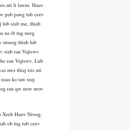
sis nti li lawm. Hauv
yov pab pawg tub ceev
 lub siab me, thiab
a ua ib tug neeg
 ntseeg thiab lub
v siab rau Vajtswv
ho rau Vajtswv. Lub
s nws thiaj tsis nti
xuas ko taw tsuj
nrog rau qw nrov nrov
b Xeeb Hauv Nroog.
ab ob tug tub ceev