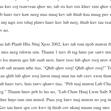
as kuv coj txawvrau qhov no, tab sis kuv tsis khuv xim qhov
ob hauv tsev kaw neeg mas muaj kev iab thiab kua muag puv n
uj nqis zoo tshaj plaws hauv kuv lub neej, thiab kuv tau txai
v no.
au lub Plaub Hlis Ntuj Xyoo 2002, kuv tab tom nyob ntawm ib
 ntes neeg tshwm sim. Thaum 1 teev ib tag hmo yav sawv ntxo
 los ntawm qee lub suab nrov, hnov tsoo lub qhov rooj nrov 
ob sab nraum nthe tias, “Qhib qhov rooj! Qhib qhov rooj!” T
 tau qhib lub qhov rooj lawm muaj ntau tus tub ceev xwm thaw
 sab hauv tsev, hais tawv qhawv tias, “Peb tuaj ntawm Lub 
eg.” Thaum hnov peb lo lus no, “Lub Chaw Hauj Lwm Saib 
tshee hnyo tam sim ntawd. Puas yog lawv tuaj ntawm no yog tu
Kuv tau hnov qee cov kwv tij thiab cov nkauj muam raug ntes 