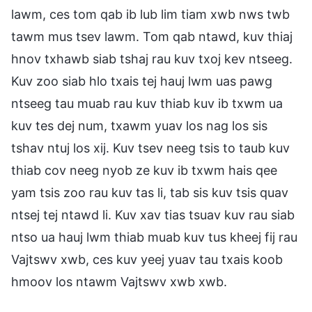
lawm, ces tom qab ib lub lim tiam xwb nws twb
tawm mus tsev lawm. Tom qab ntawd, kuv thiaj
hnov txhawb siab tshaj rau kuv txoj kev ntseeg.
Kuv zoo siab hlo txais tej hauj lwm uas pawg
ntseeg tau muab rau kuv thiab kuv ib txwm ua
kuv tes dej num, txawm yuav los nag los sis
tshav ntuj los xij. Kuv tsev neeg tsis to taub kuv
thiab cov neeg nyob ze kuv ib txwm hais qee
yam tsis zoo rau kuv tas li, tab sis kuv tsis quav
ntsej tej ntawd li. Kuv xav tias tsuav kuv rau siab
ntso ua hauj lwm thiab muab kuv tus kheej fij rau
Vajtswv xwb, ces kuv yeej yuav tau txais koob
hmoov los ntawm Vajtswv xwb xwb.