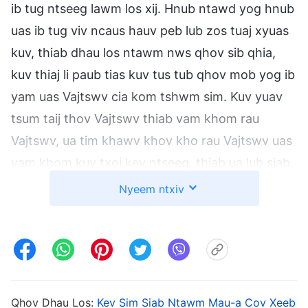
ib tug ntseeg lawm los xij. Hnub ntawd yog hnub
uas ib tug viv ncaus hauv peb lub zos tuaj xyuas
kuv, thiab dhau los ntawm nws qhov sib qhia,
kuv thiaj li paub tias kuv tus tub qhov mob yog ib
yam uas Vajtswv cia kom tshwm sim. Kuv yuav
tsum taij thov Vajtswv thiab vam khom rau
Vajtswv, ua tim khawv khov kho rau Vajtswv uas
vam khom kuv txoj kev ntseeg, thiab ua lub siab
tawv qhawv ua kuv tes dej num. Kuv tseem mus
Nyeem ntxiv
sib sau ua ke txuas ntxiv thiab kuv tau tso tag
nrho kuv tus kheej rau kuv tes dej num ntau dua
qub. Thaum lub sij hawm sib sau ua ke, kuv tau
qhia kuv qhov kev ntsib kev pom no nrog cov
kwv tij thiab cov nkauj muam. Lawv tau qhuas
Qhov Dhau Los:
Kev Sim Siab Ntawm Mau-a Cov Xeeb