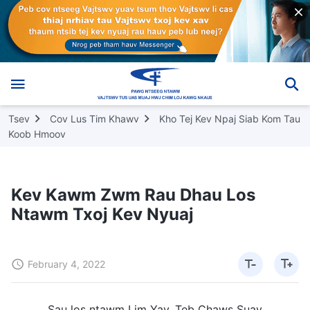
Tsev
Cov Lus Tim Khawv
Kho Tej Kev Npaj Siab Kom Tau
Koob Hmoov
Kev Kawm Zwm Rau Dhau Los
Ntawm Txoj Kev Nyuaj
February 4, 2022
Sau los ntawm Lim Yav, Teb Chaws Suav