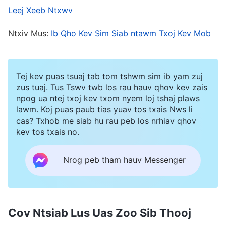
kuv txoj kev ntseeg siab. Thaum hnov lawv
Leej Xeeb Ntxwv
qhuas kuv li no, ua rau kuv haj yam ruaj siab tias
Ntxiv Mus:
Ib Qho Kev Sim Siab ntawm Txoj Kev Mob
kuv tau ua tim khawv khov kho rau Vajtswv
lawm thiab Nws yeej yuav foom koob hmoov rau
kuv tus tub xwb xwb.
Tej kev puas tsuaj tab tom tshwm sim ib yam zuj
zus tuaj. Tus Tswv twb los rau hauv qhov kev zais
npog ua ntej txoj kev txom nyem loj tshaj plaws
Tom qab ntawd kuv tus tub tus kab mob rov
lawm. Koj puas paub tias yuav tos txais Nws li
tshwm sim dua zaum tsib, thiab tus kws kho
cas? Txhob me siab hu rau peb los nrhiav qhov
mob tau hais tias nws muaj kev kis mob ntau
kev tos txais no.
heev dhau lawm, yog pheej tseem mob li no mus
Nrog peb tham hauv Messenger
ntxiv yuav luag txhua rau lub hlis, ces nws yuav
muaj kev phom sij rau lub neej txoj sia. Nws tau
hais kom siv tshuaj khes mis kho thiab siv hluav
Cov Ntsiab Lus Uas Zoo Sib Thooj
taws xob kho seb puas ntxim. Thaum kuv hnov li