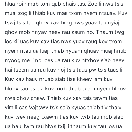
hlua roj hmab tom qab phais tas. Zoo li nws tsis
muaj zog li thiab kuv mas txom nyem ntsuav. Kuv
tswj tsis tau qhov xav txog nws yuav tau nyiaj
qhov mob hnyav heev rau zaum no. Thaum twg
los xij uas kuv xav tias nws yuav raug kev txom
nyem ntau ua luaj, thiab nyuam qhuav muaj hnub
nyoog me li no, ces ua rau kuv ntxhov siab heev
haj tseem ua rau kuv noj tsis taus pw tsis taus li.
Kuv xav hauv nruab siab tias kheev lam kuv
hloov tau es cia kuv mob thiab txom nyem hloov
nws qhov chaw. Thiab kuv xav tsis tawm tias
vim li cas Vajtswv tsis saib xyuas thiab tiv thaiv
kuv tsev neeg txawm tias kuv twb tau mob siab
ua hauj lwm rau Nws txij li thaum kuv tau los ua