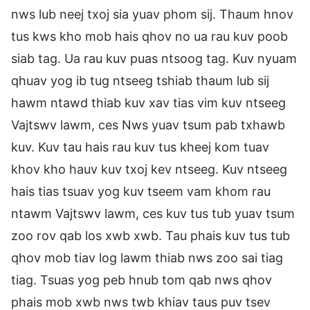
nws lub neej txoj sia yuav phom sij. Thaum hnov
tus kws kho mob hais qhov no ua rau kuv poob
siab tag. Ua rau kuv puas ntsoog tag. Kuv nyuam
qhuav yog ib tug ntseeg tshiab thaum lub sij
hawm ntawd thiab kuv xav tias vim kuv ntseeg
Vajtswv lawm, ces Nws yuav tsum pab txhawb
kuv. Kuv tau hais rau kuv tus kheej kom tuav
khov kho hauv kuv txoj kev ntseeg. Kuv ntseeg
hais tias tsuav yog kuv tseem vam khom rau
ntawm Vajtswv lawm, ces kuv tus tub yuav tsum
zoo rov qab los xwb xwb. Tau phais kuv tus tub
qhov mob tiav log lawm thiab nws zoo sai tiag
tiag. Tsuas yog peb hnub tom qab nws qhov
phais mob xwb nws twb khiav taus puv tsev