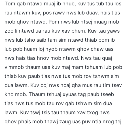
Tom qab ntawd muaj ib hnub, kuv tus tub tau los
rau ntawm kuv, pos rawv nws lub duav, hais tias
mob qhov ntawd. Pom nws lub ntsej muag mob
zoo li ntawd ua rau kuv xav phem. Kuv tau yaws
nws lub tsho saib tam sim ntawd thiab pom ib
lub pob huam loj nyob ntawm qhov chaw uas
nws hais tias hnov mob ntawd. Nws tau quaj
vimmob thaum uas kuv maj mam txhuam lub pob
thiab kuv paub tias nws tus mob rov tshwm sim
dua lawm. Kuv coj nws ncaj qha mus rau tim tsev
kho mob. Thaum tshuaj xyuas tag paub tseeb
tias nws tus mob tau rov qab tshwm sim dua
lawm. Kuv tswj tsis tau thaum xav txog nws
qhov phais mob thawj zaug uas puv ntia nrog tej