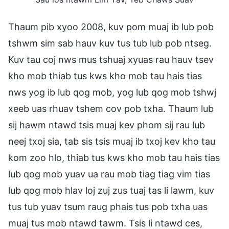
Thaum pib xyoo 2008, kuv pom muaj ib lub pob
tshwm sim sab hauv kuv tus tub lub pob ntseg.
Kuv tau coj nws mus tshuaj xyuas rau hauv tsev
kho mob thiab tus kws kho mob tau hais tias
nws yog ib lub qog mob, yog lub qog mob tshwj
xeeb uas rhuav tshem cov pob txha. Thaum lub
sij hawm ntawd tsis muaj kev phom sij rau lub
neej txoj sia, tab sis tsis muaj ib txoj kev kho tau
kom zoo hlo, thiab tus kws kho mob tau hais tias
lub qog mob yuav ua rau mob tiag tiag vim tias
lub qog mob hlav loj zuj zus tuaj tas li lawm, kuv
tus tub yuav tsum raug phais tus pob txha uas
muaj tus mob ntawd tawm. Tsis li ntawd ces,