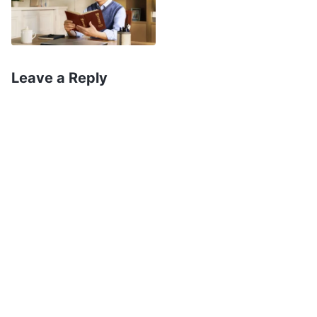
ntawv ntawm Vajtswv cov lus, tsuas zoo li tab
tom pib nkag mus rau saum nruab ntug xwb. Kuv
mas txom nyem tiag tiag li. Kuv tau muab kuv lub
siab cog kiag rau Vajtswv tias: “Au Vajtswv, tam
Leave a Reply
sim no kuv muaj kev mob kev nkeeg ntau heev.
Kuv paub tias kuv yuav tsum tsis txhob liam kuv
tus tub tej teeb meem mob nkeeg rau Koj, tab sis
kuv tsis nkag siab Koj txoj kev xav los sis seb kuv
tsis paub tias yuav mus dhau qhov no tau li cas.
Vajtswv, thov coj kuv kev los mus to taub txog
Koj txoj kev xav.” Kuv tau xav txog Vajtswv cov
lus no tom qab kuv qhov taij thov tias: “
Piv txwv
tias Vajtswv tau muab Yauj rhuav tshem tom
qab uas Yauj ua tim khawv rau Nws lawm: