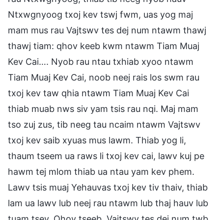
Ntxwgnyoog txoj kev tswj fwm, uas yog maj
mam mus rau Vajtswv tes dej num ntawm thawj
thawj tiam: qhov keeb kwm ntawm Tiam Muaj
Kev Cai…. Nyob rau ntau txhiab xyoo ntawm
Tiam Muaj Kev Cai, noob neej rais los swm rau
txoj kev taw qhia ntawm Tiam Muaj Kev Cai
thiab muab nws siv yam tsis rau nqi. Maj mam
tso zuj zus, tib neeg tau ncaim ntawm Vajtswv
txoj kev saib xyuas mus lawm. Thiab yog li,
thaum tseem ua raws li txoj kev cai, lawv kuj pe
hawm tej mlom thiab ua ntau yam kev phem.
Lawv tsis muaj Yehauvas txoj kev tiv thaiv, thiab
lam ua lawv lub neej rau ntawm lub thaj hauv lub
tuam tsev. Qhov tseeb, Vajtswv tes dej num twb