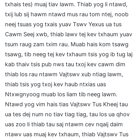
txhais tes) muaj tiav lawm. Thiab yog li ntawd,
txij lub sij hawm ntawd mus rau tom ntej, noob
neej tsuas yog txais yuav Tswv Yexus ua tus
Cawm Seej xwb, thiab lawv tej kev txhaum yuav
tsum raug zam txim rau. Muab hais kom tsawg
tsawg, tib neeg tej kev txhaum tsis yog ib tug laj
kab thaiv tsis pub nws tau txoj kev cawm dim
thiab los rau ntawm Vajtswv xub ntiag lawm,
thiab tsis yog txoj kev haub ntxias uas
Ntxwgnyoog muab los liam tib neeg lawm.
Ntawd yog vim hais tias Vajtswv Tus Kheej tau
ua tes dej num no tiav tiag tiag, tau los ua qhov
uas zoo li thiab tau saj ntawm cev nqaij daim
ntawv uas muaj kev txhaum, thiab Vajtswv Tus