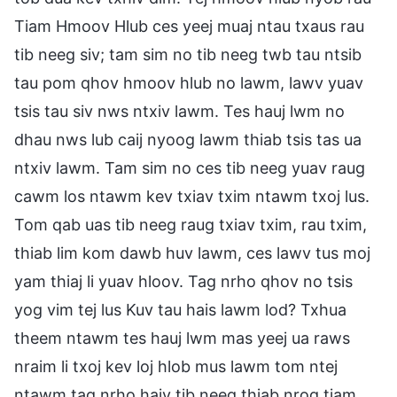
Tiam Hmoov Hlub ces yeej muaj ntau txaus rau
tib neeg siv; tam sim no tib neeg twb tau ntsib
tau pom qhov hmoov hlub no lawm, lawv yuav
tsis tau siv nws ntxiv lawm. Tes hauj lwm no
dhau nws lub caij nyoog lawm thiab tsis tas ua
ntxiv lawm. Tam sim no ces tib neeg yuav raug
cawm los ntawm kev txiav txim ntawm txoj lus.
Tom qab uas tib neeg raug txiav txim, rau txim,
thiab lim kom dawb huv lawm, ces lawv tus moj
yam thiaj li yuav hloov. Tag nrho qhov no tsis
yog vim tej lus Kuv tau hais lawm lod? Txhua
theem ntawm tes hauj lwm mas yeej ua raws
nraim li txoj kev loj hlob mus lawm tom ntej
ntawm tag nrho haiv tib neeg thiab nrog tiam