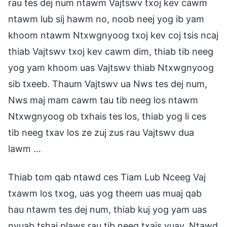
rau tes dej num ntawm Vajtswv txoj kev cawm
ntawm lub sij hawm no, noob neej yog ib yam
khoom ntawm Ntxwgnyoog txoj kev coj tsis ncaj
thiab Vajtswv txoj kev cawm dim, thiab tib neeg
yog yam khoom uas Vajtswv thiab Ntxwgnyoog
sib txeeb. Thaum Vajtswv ua Nws tes dej num,
Nws maj mam cawm tau tib neeg los ntawm
Ntxwgnyoog ob txhais tes los, thiab yog li ces
tib neeg txav los ze zuj zus rau Vajtswv dua
lawm …
Thiab tom qab ntawd ces Tiam Lub Nceeg Vaj
txawm los txog, uas yog theem uas muaj qab
hau ntawm tes dej num, thiab kuj yog yam uas
nyuab tshaj plaws rau tib neeg txais yuav. Ntawd