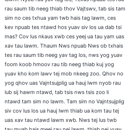
rau saum tib neeg thiab thov Vajtswv, tab sis tam
sim no ces txhua yam twb hais tag lawm, ces
kev npuab tes ntawd hos yuav siv los ua dab tsi
mas? Cov lus nkaus xwb ces yeej ua tau yam uas
xav tau lawm. Thaum Nws npuab Nws ob txhais
tes rau saum tib neeg yav tag los, nws yog yuav
foom koob hmoov rau tib neeg thiab kuj yog
yuav kho kom lawv tej mob nkeeg zoo. Qhov no
yog qhov uas Vajntsujplig ua hauj lwm nyob rau
lub sij hawm ntawd, tab tsis nws tsis zoo li
ntawd tam sim no lawm. Tam sim no Vajntsujplig
siv cov lus los ua hauj lwm thiab ua kom tau tej
uas xav tau ntawd lawm xwb. Nws tej lus twb
tau muab hais meej rau nej lawm, thiab nej yuav