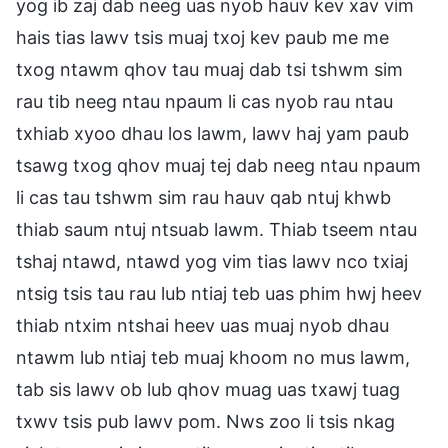
yog ib zaj dab neeg uas nyob hauv kev xav vim
hais tias lawv tsis muaj txoj kev paub me me
txog ntawm qhov tau muaj dab tsi tshwm sim
rau tib neeg ntau npaum li cas nyob rau ntau
txhiab xyoo dhau los lawm, lawv haj yam paub
tsawg txog qhov muaj tej dab neeg ntau npaum
li cas tau tshwm sim rau hauv qab ntuj khwb
thiab saum ntuj ntsuab lawm. Thiab tseem ntau
tshaj ntawd, ntawd yog vim tias lawv nco txiaj
ntsig tsis tau rau lub ntiaj teb uas phim hwj heev
thiab ntxim ntshai heev uas muaj nyob dhau
ntawm lub ntiaj teb muaj khoom no mus lawm,
tab sis lawv ob lub qhov muag uas txawj tuag
txwv tsis pub lawv pom. Nws zoo li tsis nkag