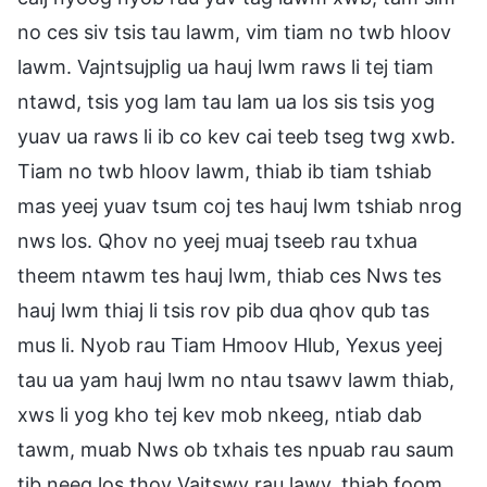
no ces siv tsis tau lawm, vim tiam no twb hloov
lawm. Vajntsujplig ua hauj lwm raws li tej tiam
ntawd, tsis yog lam tau lam ua los sis tsis yog
yuav ua raws li ib co kev cai teeb tseg twg xwb.
Tiam no twb hloov lawm, thiab ib tiam tshiab
mas yeej yuav tsum coj tes hauj lwm tshiab nrog
nws los. Qhov no yeej muaj tseeb rau txhua
theem ntawm tes hauj lwm, thiab ces Nws tes
hauj lwm thiaj li tsis rov pib dua qhov qub tas
mus li. Nyob rau Tiam Hmoov Hlub, Yexus yeej
tau ua yam hauj lwm no ntau tsawv lawm thiab,
xws li yog kho tej kev mob nkeeg, ntiab dab
tawm, muab Nws ob txhais tes npuab rau saum
tib neeg los thov Vajtswv rau lawv, thiab foom