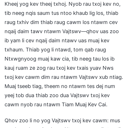
Kheej yog kev theej txhoj. Nyob rau txoj kev no,
tib neeg nqis saum tus ntoo khaub lig los, thiab
raug txhiv dim thiab raug cawm los ntawm cev
nqaij daim tawv ntawm Vajtswv—qhov uas zoo
ib yam li cev nqaij daim ntawv uas muaj kev
txhaum. Thiab yog li ntawd, tom qab raug
Ntxwgnyoog muaj kaw cia, tib neeg tau los ib
kauj ruam ze zog rau txoj kev txais yuav Nws
txoj kev cawm dim rau ntawm Vajtswv xub ntiag.
Muaj tseeb tiag, theem no ntawm tes dej num
yeej tob dua thiab zoo dua Vajtswv txoj kev
cawm nyob rau ntawm Tiam Muaj Kev Cai.
Qhov zoo li no yog Vajtswv txoj kev cawm: mus