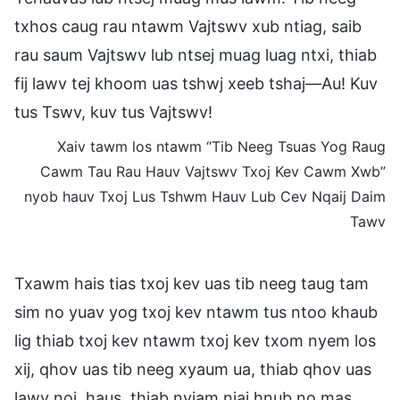
txhos caug rau ntawm Vajtswv xub ntiag, saib
rau saum Vajtswv lub ntsej muag luag ntxi, thiab
fij lawv tej khoom uas tshwj xeeb tshaj—Au! Kuv
tus Tswv, kuv tus Vajtswv!
Xaiv tawm los ntawm “Tib Neeg Tsuas Yog Raug
Cawm Tau Rau Hauv Vajtswv Txoj Kev Cawm Xwb”
nyob hauv Txoj Lus Tshwm Hauv Lub Cev Nqaij Daim
Tawv
Txawm hais tias txoj kev uas tib neeg taug tam
sim no yuav yog txoj kev ntawm tus ntoo khaub
lig thiab txoj kev ntawm txoj kev txom nyem los
xij, qhov uas tib neeg xyaum ua, thiab qhov uas
lawv noj, haus, thiab nyiam niaj hnub no mas