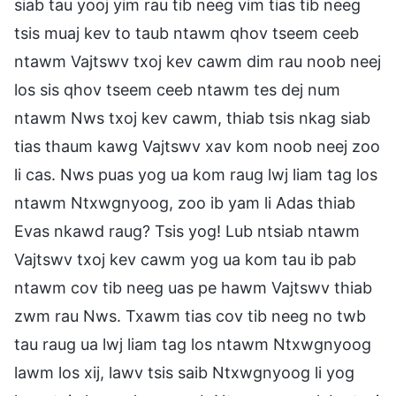
siab tau yooj yim rau tib neeg vim tias tib neeg
tsis muaj kev to taub ntawm qhov tseem ceeb
ntawm Vajtswv txoj kev cawm dim rau noob neej
los sis qhov tseem ceeb ntawm tes dej num
ntawm Nws txoj kev cawm, thiab tsis nkag siab
tias thaum kawg Vajtswv xav kom noob neej zoo
li cas. Nws puas yog ua kom raug lwj liam tag los
ntawm Ntxwgnyoog, zoo ib yam li Adas thiab
Evas nkawd raug? Tsis yog! Lub ntsiab ntawm
Vajtswv txoj kev cawm yog ua kom tau ib pab
ntawm cov tib neeg uas pe hawm Vajtswv thiab
zwm rau Nws. Txawm tias cov tib neeg no twb
tau raug ua lwj liam tag los ntawm Ntxwgnyoog
lawm los xij, lawv tsis saib Ntxwgnyoog li yog