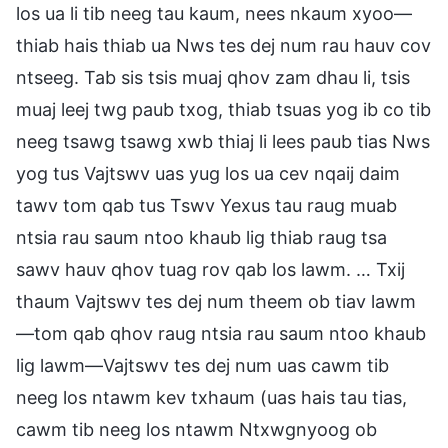
los ua li tib neeg tau kaum, nees nkaum xyoo—
thiab hais thiab ua Nws tes dej num rau hauv cov
ntseeg. Tab sis tsis muaj qhov zam dhau li, tsis
muaj leej twg paub txog, thiab tsuas yog ib co tib
neeg tsawg tsawg xwb thiaj li lees paub tias Nws
yog tus Vajtswv uas yug los ua cev nqaij daim
tawv tom qab tus Tswv Yexus tau raug muab
ntsia rau saum ntoo khaub lig thiab raug tsa
sawv hauv qhov tuag rov qab los lawm. … Txij
thaum Vajtswv tes dej num theem ob tiav lawm
—tom qab qhov raug ntsia rau saum ntoo khaub
lig lawm—Vajtswv tes dej num uas cawm tib
neeg los ntawm kev txhaum (uas hais tau tias,
cawm tib neeg los ntawm Ntxwgnyoog ob