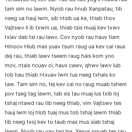
tam sim no lawm. Nyob rau hnub Xanpatau, tib
neeg ua hauj lwm, sib ntsib ua ke, thiab thov
Vajtswv li ib txwm ua, thiab tsis muaj kev txwv
txiav dab tsi rau lawv. Cov nyob rau hauv tiam
Hmoov Hlub mas yuav tsum raug ua kev cai raus
dej rau, thiab lawv tseem raug hais kom yoo
mov, ntais ncuav ci, hauv cawv, qhwv lawv lub
tob hau thiab ntxuav lwm tus neeg txhais ko
taw. Tam sim no, tej kev cai no raug muab tshem
pov tseg tag lawm, tab sis tau muaj lus txib loj
tshaj ntawd rau tib neeg thiab, vim Vajtswv tes
hauj lwm loj hlob tuaj mus tob tshaj lawm thiab
tib neeg txoj kev to taub mas mus siab tshaj
lawm. Nyob rau yav tag los, Yexus npuab tes rau