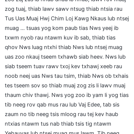
zog tuaj, thiab lawv sawv ntsug thiab ntsia rau
Tus Uas Muaj Hwj Chim Loj Kawg Nkaus lub ntsej
muag … tsuas yog kom paub tias Nws yeej ib
txwm nyob rau ntawm kuv ib sab, thiab tias
qhov Nws luag ntxhi thiab Nws lub ntsej muag
uas zoo nkauj tseem txhawb siab heev. Nws lub
siab tseem tuav rawv txoj kev txhawj xeeb rau
noob neej uas Nws tau tsim, thiab Nws ob txhais
tes tseem sov so thiab muaj zog zis li lawv muaj
thaum chiv thawj. Nws yog zoo ib yam li yog tias
tib neeg rov qab mus rau lub Vaj Edee, tab sis
zaum no tib neeg tsis mloog rau tej kev haub
ntxias ntawm tus nab thiab tsis tig ntawm
Yehauvas lub ntsej muag mus lawm. Tib neeg