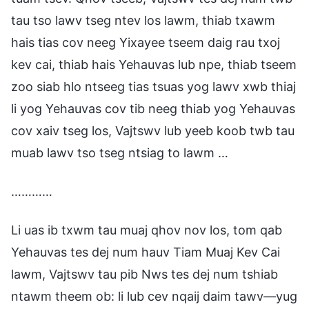
tau tso lawv tseg ntev los lawm, thiab txawm
hais tias cov neeg Yixayee tseem daig rau txoj
kev cai, thiab hais Yehauvas lub npe, thiab tseem
zoo siab hlo ntseeg tias tsuas yog lawv xwb thiaj
li yog Yehauvas cov tib neeg thiab yog Yehauvas
cov xaiv tseg los, Vajtswv lub yeeb koob twb tau
muab lawv tso tseg ntsiag to lawm …
…………
Li uas ib txwm tau muaj qhov nov los, tom qab
Yehauvas tes dej num hauv Tiam Muaj Kev Cai
lawm, Vajtswv tau pib Nws tes dej num tshiab
ntawm theem ob: li lub cev nqaij daim tawv—yug