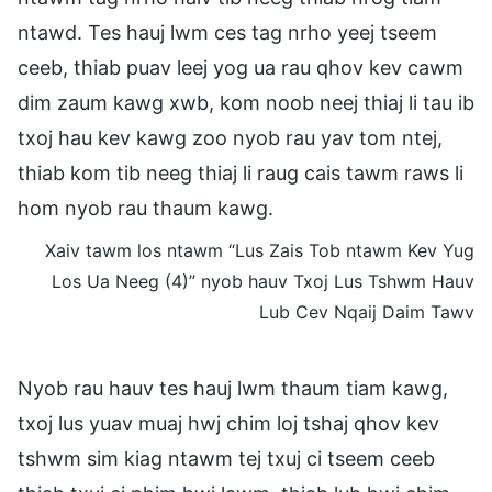
ntawd. Tes hauj lwm ces tag nrho yeej tseem
ceeb, thiab puav leej yog ua rau qhov kev cawm
dim zaum kawg xwb, kom noob neej thiaj li tau ib
txoj hau kev kawg zoo nyob rau yav tom ntej,
thiab kom tib neeg thiaj li raug cais tawm raws li
hom nyob rau thaum kawg.
Xaiv tawm los ntawm “Lus Zais Tob ntawm Kev Yug
Los Ua Neeg (4)” nyob hauv Txoj Lus Tshwm Hauv
Lub Cev Nqaij Daim Tawv
Nyob rau hauv tes hauj lwm thaum tiam kawg,
txoj lus yuav muaj hwj chim loj tshaj qhov kev
tshwm sim kiag ntawm tej txuj ci tseem ceeb