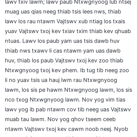
lawv txiv lawm; lawv paub Ntxwgnyoog lub ntsej
muag uas qias neeg thiab tsis lees nws, thiab
lawv los rau ntawm Vajtswv xub ntiag los txais
yuav Vajtswv txoj kev txiav txim thiab kev qhuab
ntuas. Lawv los paub yam uas tsis dawb huv
thiab nws txawv li cas ntawm yam uas dawb
huv, thiab los paub Vajtswv txoj kev zoo thiab
Ntxwgnyoog txoj kev phem. Ib tug tib neeg zoo
li no yuav tsis ua hauj lwm rau Ntxwgnyoog
lawm, los sis pe hawm Ntxwgnyoog lawm, los sis
nco txog Ntxwgnyoog lawm. Nov yog vim tias
lawv yog ib pab ntawm cov tib neeg uas Vajtswv
muab tau lawm. Nov yog qhov tseem ceeb
ntawm Vajtswv txoj kev cawm noob neej. Nyob