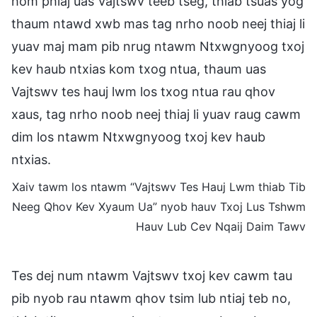
hom phiaj uas Vajtswv teeb tseg, thiab tsuas yog
thaum ntawd xwb mas tag nrho noob neej thiaj li
yuav maj mam pib nrug ntawm Ntxwgnyoog txoj
kev haub ntxias kom txog ntua, thaum uas
Vajtswv tes hauj lwm los txog ntua rau qhov
xaus, tag nrho noob neej thiaj li yuav raug cawm
dim los ntawm Ntxwgnyoog txoj kev haub
ntxias.
Xaiv tawm los ntawm “Vajtswv Tes Hauj Lwm thiab Tib
Neeg Qhov Kev Xyaum Ua” nyob hauv Txoj Lus Tshwm
Hauv Lub Cev Nqaij Daim Tawv
Tes dej num ntawm Vajtswv txoj kev cawm tau
pib nyob rau ntawm qhov tsim lub ntiaj teb no,