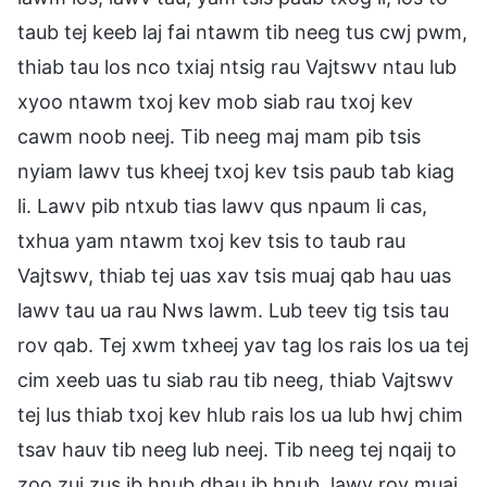
taub tej keeb laj fai ntawm tib neeg tus cwj pwm,
thiab tau los nco txiaj ntsig rau Vajtswv ntau lub
xyoo ntawm txoj kev mob siab rau txoj kev
cawm noob neej. Tib neeg maj mam pib tsis
nyiam lawv tus kheej txoj kev tsis paub tab kiag
li. Lawv pib ntxub tias lawv qus npaum li cas,
txhua yam ntawm txoj kev tsis to taub rau
Vajtswv, thiab tej uas xav tsis muaj qab hau uas
lawv tau ua rau Nws lawm. Lub teev tig tsis tau
rov qab. Tej xwm txheej yav tag los rais los ua tej
cim xeeb uas tu siab rau tib neeg, thiab Vajtswv
tej lus thiab txoj kev hlub rais los ua lub hwj chim
tsav hauv tib neeg lub neej. Tib neeg tej nqaij to
zoo zuj zus ib hnub dhau ib hnub, lawv rov muaj