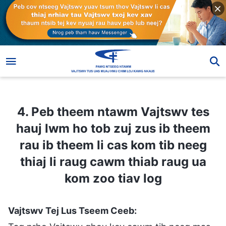
4. Peb theem ntawm Vajtswv tes hauj lwm ho tob zuj zus ib theem rau ib theem li cas kom tib neeg thiaj li raug cawm thiab raug ua kom zoo tiav log
4. Peb theem ntawm Vajtswv tes
hauj lwm ho tob zuj zus ib theem
rau ib theem li cas kom tib neeg
thiaj li raug cawm thiab raug ua
kom zoo tiav log
Vajtswv Tej Lus Tseem Ceeb: