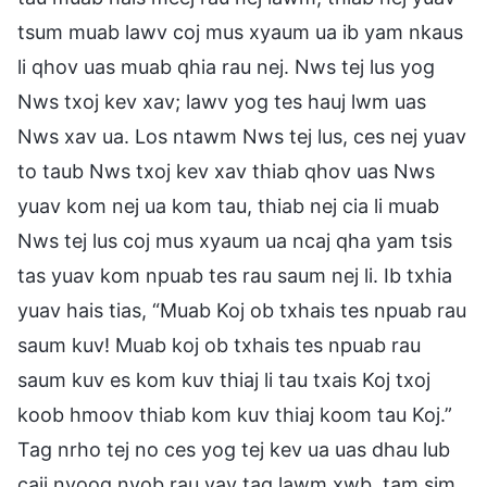
tsum muab lawv coj mus xyaum ua ib yam nkaus
li qhov uas muab qhia rau nej. Nws tej lus yog
Nws txoj kev xav; lawv yog tes hauj lwm uas
Nws xav ua. Los ntawm Nws tej lus, ces nej yuav
to taub Nws txoj kev xav thiab qhov uas Nws
yuav kom nej ua kom tau, thiab nej cia li muab
Nws tej lus coj mus xyaum ua ncaj qha yam tsis
tas yuav kom npuab tes rau saum nej li. Ib txhia
yuav hais tias, “Muab Koj ob txhais tes npuab rau
saum kuv! Muab koj ob txhais tes npuab rau
saum kuv es kom kuv thiaj li tau txais Koj txoj
koob hmoov thiab kom kuv thiaj koom tau Koj.”
Tag nrho tej no ces yog tej kev ua uas dhau lub
caij nyoog nyob rau yav tag lawm xwb, tam sim