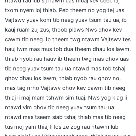
ntawd rau lub sij hawm uas muaj kev ceeb laj
txom nyem loj thiab. Peb theem no yog tej uas
Vajtswv yuav kom tib neeg yuav tsum tau ua, ib
kauj ruam zuj zus, thoob plaws Nws qhov kev
cawm tib neeg. Ib theem twg ntawm Vajtswv tes
hauj lwm mas mus tob dua theem dhau los lawm,
thiab nyob rau hauv ib theem twg mas qhov uas
tib neeg yuav tsum tau ua ntawd mas tob tshaj
qhov dhau los lawm, thiab nyob rau qhov no,
mas tag nrho Vajtswv qhov kev cawm tib neeg
thiaj li maj mam tshwm sim tuaj. Nws yog kiag li
ntawd vim qhov tib neeg yuav tsum tau ua
ntawd mas tseem siab tshaj thiab mas tib neeg
tus moj yam thiaj li los ze zog rau ntawm lub