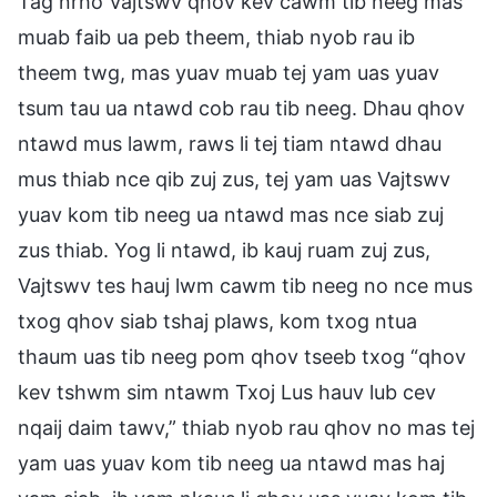
Tag nrho Vajtswv qhov kev cawm tib neeg mas
muab faib ua peb theem, thiab nyob rau ib
theem twg, mas yuav muab tej yam uas yuav
tsum tau ua ntawd cob rau tib neeg. Dhau qhov
ntawd mus lawm, raws li tej tiam ntawd dhau
mus thiab nce qib zuj zus, tej yam uas Vajtswv
yuav kom tib neeg ua ntawd mas nce siab zuj
zus thiab. Yog li ntawd, ib kauj ruam zuj zus,
Vajtswv tes hauj lwm cawm tib neeg no nce mus
txog qhov siab tshaj plaws, kom txog ntua
thaum uas tib neeg pom qhov tseeb txog “qhov
kev tshwm sim ntawm Txoj Lus hauv lub cev
nqaij daim tawv,” thiab nyob rau qhov no mas tej
yam uas yuav kom tib neeg ua ntawd mas haj