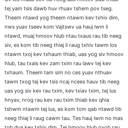
tej yam tsis dawb huv rhuav tshem pov tseg.
Theem ntawd yog theem ntawm kev txhiv dim,
nws yuav tseev kom Vajtswv ua hauj lwm li
ntawd, muaj hmoov hlub ntau txaus rau tib neeg
siv, es kom tib neeg thiaj li raug txhiv tawm los
ntawm txoj kev txhaum thiab, uas yog siv hmoov
hlub, tau txais kev zam txim rau lawv tej kev
txhaum. Theem tam sim no ces yuav nthuav
tawm txog tej kev tsis ncaj ncees hauv tib neeg
uas yog siv kev rau txim, kev txiav txim, tej lus
hnyav, nrog rau kev rau txim thiab kev qhia
tshwm ntawm tej lus, es kom tom qab ntawd tib
neeg thiaj li raug cawm tau. Tes hauj lwm no mas
tob dua kev txhiv dim. Tej hmoov hlub nyob rau