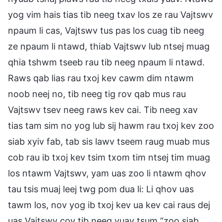
yog vim hais tias tib neeg txav los ze rau Vajtswv
npaum li cas, Vajtswv tus pas los cuag tib neeg
ze npaum li ntawd, thiab Vajtswv lub ntsej muag
qhia tshwm tseeb rau tib neeg npaum li ntawd.
Raws qab lias rau txoj kev cawm dim ntawm
noob neej no, tib neeg tig rov qab mus rau
Vajtswv tsev neeg raws kev cai. Tib neeg xav
tias tam sim no yog lub sij hawm rau txoj kev zoo
siab xyiv fab, tab sis lawv tseem raug muab mus
cob rau ib txoj kev tsim txom tim ntsej tim muag
los ntawm Vajtswv, yam uas zoo li ntawm qhov
tau tsis muaj leej twg pom dua li: Li qhov uas
tawm los, nov yog ib txoj kev ua kev cai raus dej
uas Vajtswv cov tib neeg yuav tsum “zoo siab