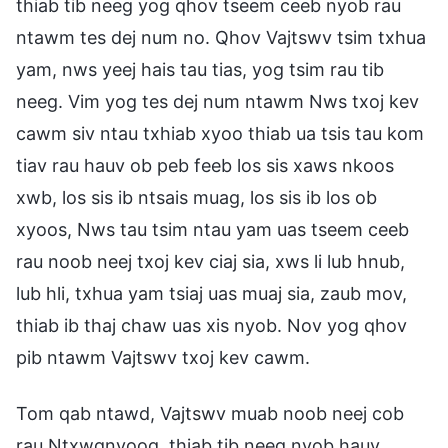
thiab tib neeg yog qhov tseem ceeb nyob rau
ntawm tes dej num no. Qhov Vajtswv tsim txhua
yam, nws yeej hais tau tias, yog tsim rau tib
neeg. Vim yog tes dej num ntawm Nws txoj kev
cawm siv ntau txhiab xyoo thiab ua tsis tau kom
tiav rau hauv ob peb feeb los sis xaws nkoos
xwb, los sis ib ntsais muag, los sis ib los ob
xyoos, Nws tau tsim ntau yam uas tseem ceeb
rau noob neej txoj kev ciaj sia, xws li lub hnub,
lub hli, txhua yam tsiaj uas muaj sia, zaub mov,
thiab ib thaj chaw uas xis nyob. Nov yog qhov
pib ntawm Vajtswv txoj kev cawm.
Tom qab ntawd, Vajtswv muab noob neej cob
rau Ntxwgnyoog, thiab tib neeg nyob hauv