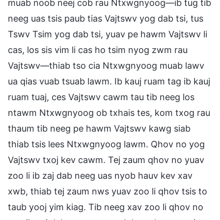
muab noob neej cob rau Ntxwgnyoog—ib tug tib
neeg uas tsis paub tias Vajtswv yog dab tsi, tus
Tswv Tsim yog dab tsi, yuav pe hawm Vajtswv li
cas, los sis vim li cas ho tsim nyog zwm rau
Vajtswv—thiab tso cia Ntxwgnyoog muab lawv
ua qias vuab tsuab lawm. Ib kauj ruam tag ib kauj
ruam tuaj, ces Vajtswv cawm tau tib neeg los
ntawm Ntxwgnyoog ob txhais tes, kom txog rau
thaum tib neeg pe hawm Vajtswv kawg siab
thiab tsis lees Ntxwgnyoog lawm. Qhov no yog
Vajtswv txoj kev cawm. Tej zaum qhov no yuav
zoo li ib zaj dab neeg uas nyob hauv kev xav
xwb, thiab tej zaum nws yuav zoo li qhov tsis to
taub yooj yim kiag. Tib neeg xav zoo li qhov no