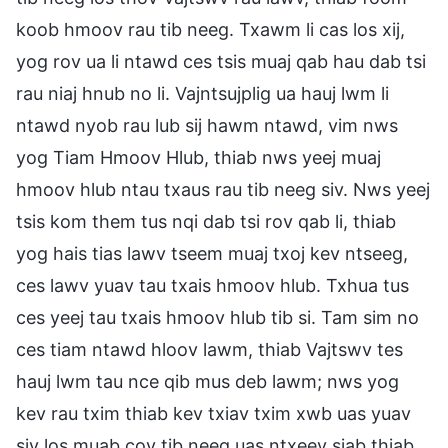
koob hmoov rau tib neeg. Txawm li cas los xij,
yog rov ua li ntawd ces tsis muaj qab hau dab tsi
rau niaj hnub no li. Vajntsujplig ua hauj lwm li
ntawd nyob rau lub sij hawm ntawd, vim nws
yog Tiam Hmoov Hlub, thiab nws yeej muaj
hmoov hlub ntau txaus rau tib neeg siv. Nws yeej
tsis kom them tus nqi dab tsi rov qab li, thiab
yog hais tias lawv tseem muaj txoj kev ntseeg,
ces lawv yuav tau txais hmoov hlub. Txhua tus
ces yeej tau txais hmoov hlub tib si. Tam sim no
ces tiam ntawd hloov lawm, thiab Vajtswv tes
hauj lwm tau nce qib mus deb lawm; nws yog
kev rau txim thiab kev txiav txim xwb uas yuav
siv los muab cov tib neeg uas ntxeev siab thiab