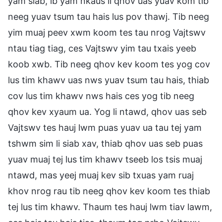
yam siab, ib yam nkaus li qhov uas yuav kom tib
neeg yuav tsum tau hais lus pov thawj. Tib neeg
yim muaj peev xwm koom tes tau nrog Vajtswv
ntau tiag tiag, ces Vajtswv yim tau txais yeeb
koob xwb. Tib neeg qhov kev koom tes yog cov
lus tim khawv uas nws yuav tsum tau hais, thiab
cov lus tim khawv nws hais ces yog tib neeg
qhov kev xyaum ua. Yog li ntawd, qhov uas seb
Vajtswv tes hauj lwm puas yuav ua tau tej yam
tshwm sim li siab xav, thiab qhov uas seb puas
yuav muaj tej lus tim khawv tseeb los tsis muaj
ntawd, mas yeej muaj kev sib txuas yam ruaj
khov nrog rau tib neeg qhov kev koom tes thiab
tej lus tim khawv. Thaum tes hauj lwm tiav lawm,