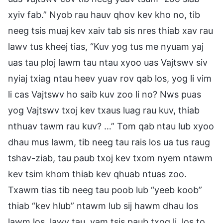
xyiv fab.” Nyob rau hauv qhov kev kho no, tib
neeg tsis muaj kev xaiv tab sis nres thiab xav rau
lawv tus kheej tias, “Kuv yog tus me nyuam yaj
uas tau ploj lawm tau ntau xyoo uas Vajtswv siv
nyiaj txiag ntau heev yuav rov qab los, yog li vim
li cas Vajtswv ho saib kuv zoo li no? Nws puas
yog Vajtswv txoj kev txaus luag rau kuv, thiab
nthuav tawm rau kuv? …” Tom qab ntau lub xyoo
dhau mus lawm, tib neeg tau rais los ua tus raug
tshav-ziab, tau paub txoj kev txom nyem ntawm
kev tsim khom thiab kev qhuab ntuas zoo.
Txawm tias tib neeg tau poob lub “yeeb koob”
thiab “kev hlub” ntawm lub sij hawm dhau los
lawm los, lawv tau, yam tsis paub txog li, los to