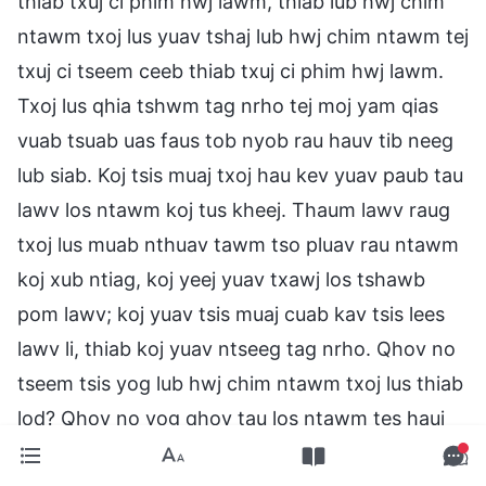
thiab txuj ci phim hwj lawm, thiab lub hwj chim
ntawm txoj lus yuav tshaj lub hwj chim ntawm tej
txuj ci tseem ceeb thiab txuj ci phim hwj lawm.
Txoj lus qhia tshwm tag nrho tej moj yam qias
vuab tsuab uas faus tob nyob rau hauv tib neeg
lub siab. Koj tsis muaj txoj hau kev yuav paub tau
lawv los ntawm koj tus kheej. Thaum lawv raug
txoj lus muab nthuav tawm tso pluav rau ntawm
koj xub ntiag, koj yeej yuav txawj los tshawb
pom lawv; koj yuav tsis muaj cuab kav tsis lees
lawv li, thiab koj yuav ntseeg tag nrho. Qhov no
tseem tsis yog lub hwj chim ntawm txoj lus thiab
lod? Qhov no yog qhov tau los ntawm tes hauj
lwm ntawm txoj lus hnub no. Yog li ntawd, nws