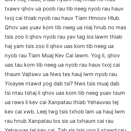
txawv qhov ua poob rau tib neeg nyob rau hauv
txoj cai thiab nyob rau hauv Tiam Hmoov Hlub.
Qhov uas yuav kom tib neeg ua niaj hnub no mas
tsis zoo li qhov nyob rau yav tag los lawm thiab
haj yam tsis zoo li qhov uas kom tib neeg ua
nyob rau Tiam Muaj Kev Cai lawm. Yog li, qhov
uas tau kom tib neeg ua nyob rau hauv txoj cai
thaum Vajtswv ua Nws tes hauj lwm nyob rau
Yixayee ntawd yog dab tsi? Nws tsis muaj dab
tsi ntau tshaj li qhov uas kom tib neeg yuav tsum
ua raws li kev cai Xanpatau thiab Yehauvas tej
kev cai xwb. Leej twg tsis txhob lam ua hauj lwm
rau hnub Xanpatau los sis ua txhaum cai rau
Yehauvas tej kev cai. Tab sis tsis yog li ntawd rau