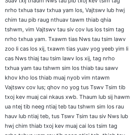
Suav txij thaum Nws tau pib txoj kev tsim tag
nrho txhua tsav txhua yam los, Vajtswv lub hwj
chim tau pib raug nthuav tawm thiab qhia
tshwm, vim Vajtswv tau siv cov lus los tsim tag
nrho txhua yam. Txawm tias Nws tau tsim lawv
zoo li cas los xij, txawm tias yuav yog yeeb yim li
cas Nws thiaj tau tsim lawv los xij, tag nrho
txhua yam tau tshwm sim los thiab tau sawv
khov kho los thiab muaj nyob vim ntawm
Vajtswv cov lus; qhov no yog tus Tswv Tsim tib
txoj kev muaj cai nkaus xwb. Thaum lub sij hawm
ua ntej tib neeg ntiaj teb tau tshwm sim los rau
hauv lub ntiaj teb, tus Tswv Tsim tau siv Nws lub
hwj chim thiab txoj kev muaj cai los tsim tag