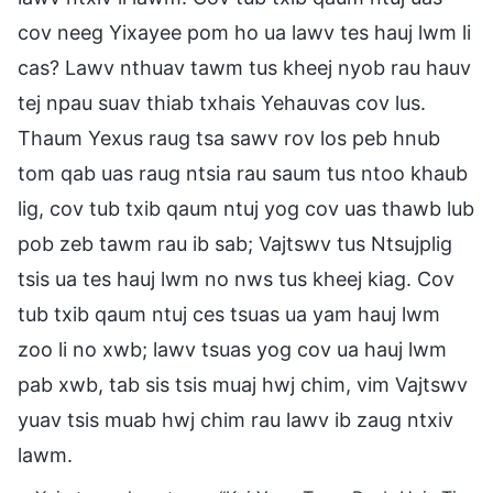
cov neeg Yixayee pom ho ua lawv tes hauj lwm li
cas? Lawv nthuav tawm tus kheej nyob rau hauv
tej npau suav thiab txhais Yehauvas cov lus.
Thaum Yexus raug tsa sawv rov los peb hnub
tom qab uas raug ntsia rau saum tus ntoo khaub
lig, cov tub txib qaum ntuj yog cov uas thawb lub
pob zeb tawm rau ib sab; Vajtswv tus Ntsujplig
tsis ua tes hauj lwm no nws tus kheej kiag. Cov
tub txib qaum ntuj ces tsuas ua yam hauj lwm
zoo li no xwb; lawv tsuas yog cov ua hauj lwm
pab xwb, tab sis tsis muaj hwj chim, vim Vajtswv
yuav tsis muab hwj chim rau lawv ib zaug ntxiv
lawm.