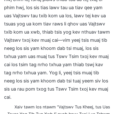
phim hwj, los sis tias lawv tau ua tiav qee yam
uas Vajtswv tau txib kom ua los, lawv tej kev ua
tsuas yog ua kom tiav raws li qhov uas Vajtswv
txib kom ua xwb, thiab tsis yog kev nthuav tawm
Vajtswv txoj kev muaj cai—vim yeej tsis muaj tib
neeg los sis yam khoom dab tsi muaj, los sis
txhua yam uas muaj tus Tswv Tsim txoj kev muaj
cai los tsim tag nrho txhua yam thiab tswj kav
tag nrho txhua yam. Yog li, yeej tsis muaj tib
neeg los sis yam khoom dab tsi tuaj yeem siv los
sis ua rau pom txog tus Tswv Tsim txoj kev muaj
cai.
Xaiv tawm los ntawm “Vajtswv Tus Kheej, tus Uas
Tsuas Yog Tib Tug Xwb I” nyob hauv Txoj Lus Tshwm