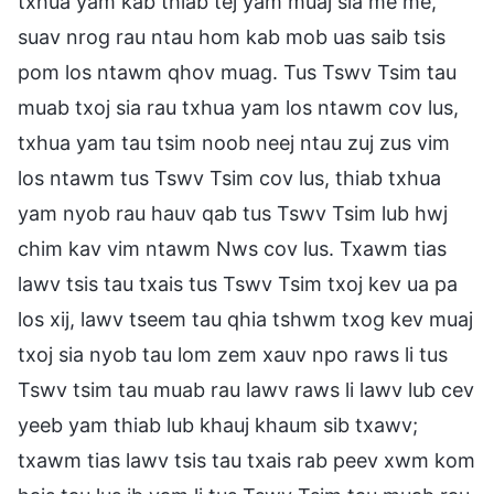
txhua yam kab thiab tej yam muaj sia me me,
suav nrog rau ntau hom kab mob uas saib tsis
pom los ntawm qhov muag. Tus Tswv Tsim tau
muab txoj sia rau txhua yam los ntawm cov lus,
txhua yam tau tsim noob neej ntau zuj zus vim
los ntawm tus Tswv Tsim cov lus, thiab txhua
yam nyob rau hauv qab tus Tswv Tsim lub hwj
chim kav vim ntawm Nws cov lus. Txawm tias
lawv tsis tau txais tus Tswv Tsim txoj kev ua pa
los xij, lawv tseem tau qhia tshwm txog kev muaj
txoj sia nyob tau lom zem xauv npo raws li tus
Tswv tsim tau muab rau lawv raws li lawv lub cev
yeeb yam thiab lub khauj khaum sib txawv;
txawm tias lawv tsis tau txais rab peev xwm kom