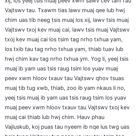
xij, los yeej tsis muaj peev xwm sawv cev tam rau
Vajtswv tau. Txawm tias lawv muaj qee lub hwj
chim uas tib neeg tsis muaj los xij, lawv tsis muaj
Vajtswv txoj kev muaj cai, lawv tsis muaj Vajtswv
txoj kev muaj cai los tsim tag nrho txhua yam,
los txib tau tag nrho txhua yam, thiab tuav lub
hwj chim kav tag nrho txhua ym. Yog li, yeej tsis
muaj ib yam uas tsis raug tsim los yuav muaj
peev xwm hloov txauv tau Vajtswv qhov tsuas
muaj tib tug xwb, thiab, zoo ib yam nkaus li no,
yeej tsis muaj ib yam uas tsis raug tsim los yuav
muaj peev xwm hloov txauv tau Vajtswv txoj kev
muaj cai thiab lub hwj chim. Hauv phau
Vajluskub, koj puas tau nyeem ib nqe lus twg uas