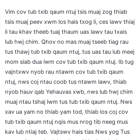
Vim cov tub txib qaum ntuj tsis muaj zog thiab
tsis muaj peev xwm los hais txog li, ces lawv thiaj
li tau khav theeb tuaj thaum uas lawv tau txais
lub hwj chim. Qhov no mas muaj tseeb tiag rau
tus thawj tub txib qaum ntuj, tus uas tau lub meej
mom siab dua lwm cov tub txib qaum ntuj. Ib tug
vajntxwv nyob rau ntawm cov tub txib qaum
ntuj, nws coj ntau coob tus ntawm lawv, thiab
nyob hauv qab Yehauvas xwb, nws lub hwj chim
muaj ntau tshaj lwm tus tub txib qaum ntuj. Nws
xav ua yam no thiab yam tod, thiab los coj cov
tub txib qaum ntuj nqis mus nrog tib neeg mus
kav lub ntiaj teb. Vajtswv hais tias Nws yog Tus