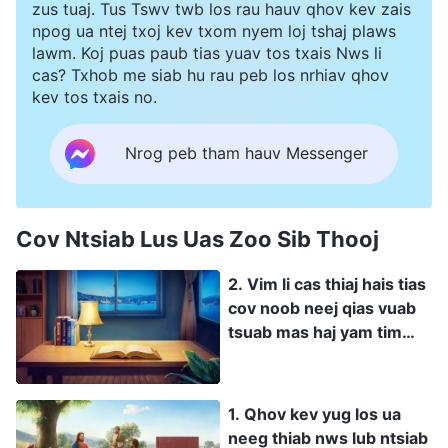
zus tuaj. Tus Tswv twb los rau hauv qhov kev zais
npog ua ntej txoj kev txom nyem loj tshaj plaws
lawm. Koj puas paub tias yuav tos txais Nws li
cas? Txhob me siab hu rau peb los nrhiav qhov
kev tos txais no.
Nrog peb tham hauv Messenger
Cov Ntsiab Lus Uas Zoo Sib Thooj
2. Vim li cas thiaj hais tias
cov noob neej qias vuab
tsuab mas haj yam tim
tsum qhov kev cawm dim
ntawm tus Vajtswv uas
yug los ua neeg
1. Qhov kev yug los ua
neeg thiab nws lub ntsiab