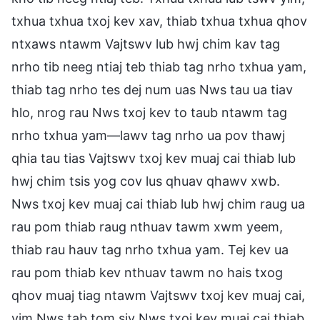
txhua txhua txoj kev xav, thiab txhua txhua qhov
ntxaws ntawm Vajtswv lub hwj chim kav tag
nrho tib neeg ntiaj teb thiab tag nrho txhua yam,
thiab tag nrho tes dej num uas Nws tau ua tiav
hlo, nrog rau Nws txoj kev to taub ntawm tag
nrho txhua yam—lawv tag nrho ua pov thawj
qhia tau tias Vajtswv txoj kev muaj cai thiab lub
hwj chim tsis yog cov lus qhuav qhawv xwb.
Nws txoj kev muaj cai thiab lub hwj chim raug ua
rau pom thiab raug nthuav tawm xwm yeem,
thiab rau hauv tag nrho txhua yam. Tej kev ua
rau pom thiab kev nthuav tawm no hais txog
qhov muaj tiag ntawm Vajtswv txoj kev muaj cai,
vim Nws tab tom siv Nws txoj kev muaj cai thiab