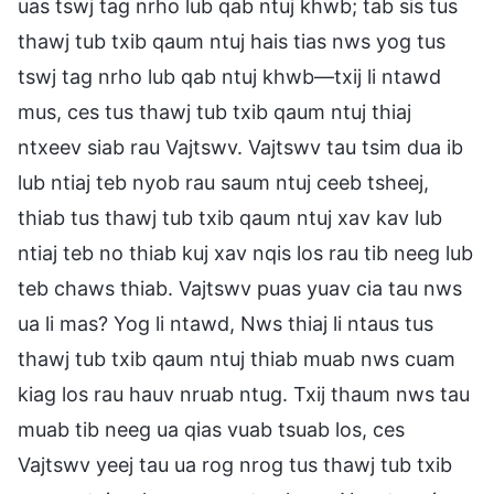
uas tswj tag nrho lub qab ntuj khwb; tab sis tus
thawj tub txib qaum ntuj hais tias nws yog tus
tswj tag nrho lub qab ntuj khwb—txij li ntawd
mus, ces tus thawj tub txib qaum ntuj thiaj
ntxeev siab rau Vajtswv. Vajtswv tau tsim dua ib
lub ntiaj teb nyob rau saum ntuj ceeb tsheej,
thiab tus thawj tub txib qaum ntuj xav kav lub
ntiaj teb no thiab kuj xav nqis los rau tib neeg lub
teb chaws thiab. Vajtswv puas yuav cia tau nws
ua li mas? Yog li ntawd, Nws thiaj li ntaus tus
thawj tub txib qaum ntuj thiab muab nws cuam
kiag los rau hauv nruab ntug. Txij thaum nws tau
muab tib neeg ua qias vuab tsuab los, ces
Vajtswv yeej tau ua rog nrog tus thawj tub txib