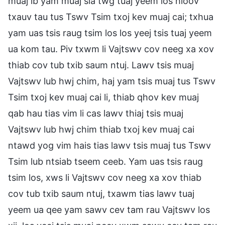
muaj ib yam muaj sia twg tuaj yeem los hloov
txauv tau tus Tswv Tsim txoj kev muaj cai; txhua
yam uas tsis raug tsim los los yeej tsis tuaj yeem
ua kom tau. Piv txwm li Vajtswv cov neeg xa xov
thiab cov tub txib saum ntuj. Lawv tsis muaj
Vajtswv lub hwj chim, haj yam tsis muaj tus Tswv
Tsim txoj kev muaj cai li, thiab qhov kev muaj
qab hau tias vim li cas lawv thiaj tsis muaj
Vajtswv lub hwj chim thiab txoj kev muaj cai
ntawd yog vim hais tias lawv tsis muaj tus Tswv
Tsim lub ntsiab tseem ceeb. Yam uas tsis raug
tsim los, xws li Vajtswv cov neeg xa xov thiab
cov tub txib saum ntuj, txawm tias lawv tuaj
yeem ua qee yam sawv cev tam rau Vajtswv los