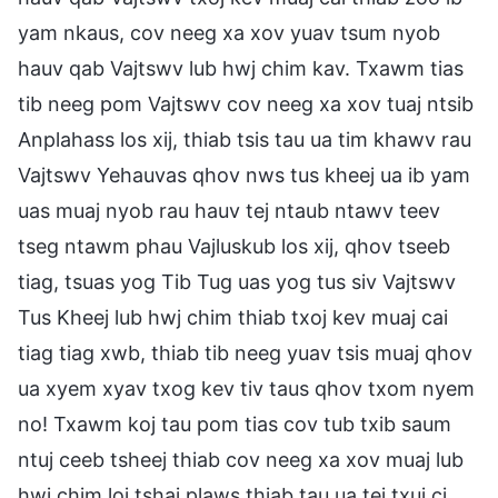
yam nkaus, cov neeg xa xov yuav tsum nyob
hauv qab Vajtswv lub hwj chim kav. Txawm tias
tib neeg pom Vajtswv cov neeg xa xov tuaj ntsib
Anplahass los xij, thiab tsis tau ua tim khawv rau
Vajtswv Yehauvas qhov nws tus kheej ua ib yam
uas muaj nyob rau hauv tej ntaub ntawv teev
tseg ntawm phau Vajluskub los xij, qhov tseeb
tiag, tsuas yog Tib Tug uas yog tus siv Vajtswv
Tus Kheej lub hwj chim thiab txoj kev muaj cai
tiag tiag xwb, thiab tib neeg yuav tsis muaj qhov
ua xyem xyav txog kev tiv taus qhov txom nyem
no! Txawm koj tau pom tias cov tub txib saum
ntuj ceeb tsheej thiab cov neeg xa xov muaj lub
hwj chim loj tshaj plaws thiab tau ua tej txuj ci