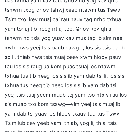
uas txhua yam xav tau. Qhov no yog kev qhia
tshwm txog qhov tshwj xeeb ntawm tus Tswv
Tsim txoj kev muaj cai rau hauv tag nrho txhua
yam tshaj tib neeg ntiaj teb. Qhov kev qhia
tshwm no tsis yog yuav kav mus tag ib sim neej
xwb; nws yeej tsis paub kawg li, los sis tsis paub
so li, thiab nws tsis muaj peev xwm hloov pauv
tau los sis raug ua kom puas tsuaj los ntawm
txhua tus tib neeg los sis ib yam dab tsi li, los sis
txhua tus neeg tib neeg los sis ib yam dab tsi
yeej tsis tuaj yeem muab tej yam tso ntxiv rau los
sis muab txo kom tsawg—vim yeej tsis muaj ib
yam dab tsi yuav los hloov txauv tau tus Tswv
Tsim lub cev yeeb yam, thiab, yog li, thiaj tsis