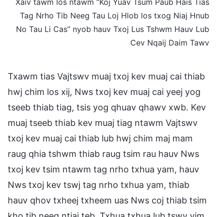
Xaiv tawm los ntawm “Koj Yuav Tsum Paub Hais Tias
Tag Nrho Tib Neeg Tau Loj Hlob los txog Niaj Hnub
No Tau Li Cas” nyob hauv Txoj Lus Tshwm Hauv Lub
Cev Nqaij Daim Tawv
Txawm tias Vajtswv muaj txoj kev muaj cai thiab
hwj chim los xij, Nws txoj kev muaj cai yeej yog
tseeb thiab tiag, tsis yog qhuav qhawv xwb. Kev
muaj tseeb thiab kev muaj tiag ntawm Vajtswv
txoj kev muaj cai thiab lub hwj chim maj mam
raug qhia tshwm thiab raug tsim rau hauv Nws
txoj kev tsim ntawm tag nrho txhua yam, hauv
Nws txoj kev tswj tag nrho txhua yam, thiab
hauv qhov txheej txheem uas Nws coj thiab tsim
kho tib neeg ntiaj teb. Txhua txhua lub tswv yim,