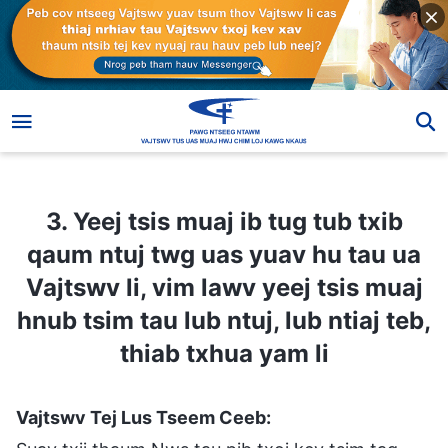
3. Yeej tsis muaj ib tug tub txib qaum ntuj twg uas yuav hu tau ua Vajtswv li, vim lawv yeej tsis muaj hnub tsim tau lub ntuj, lub ntiaj teb, thiab txhua yam li
3. Yeej tsis muaj ib tug tub txib
qaum ntuj twg uas yuav hu tau ua
Vajtswv li, vim lawv yeej tsis muaj
hnub tsim tau lub ntuj, lub ntiaj teb,
thiab txhua yam li
Vajtswv Tej Lus Tseem Ceeb: