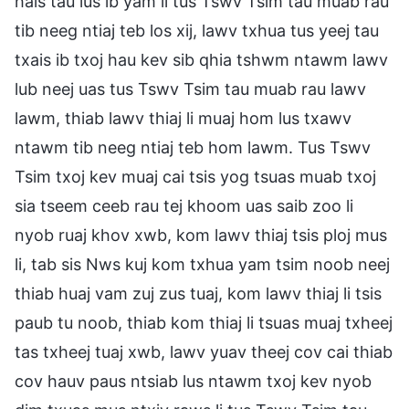
hais tau lus ib yam li tus Tswv Tsim tau muab rau
tib neeg ntiaj teb los xij, lawv txhua tus yeej tau
txais ib txoj hau kev sib qhia tshwm ntawm lawv
lub neej uas tus Tswv Tsim tau muab rau lawv
lawm, thiab lawv thiaj li muaj hom lus txawv
ntawm tib neeg ntiaj teb hom lawm. Tus Tswv
Tsim txoj kev muaj cai tsis yog tsuas muab txoj
sia tseem ceeb rau tej khoom uas saib zoo li
nyob ruaj khov xwb, kom lawv thiaj tsis ploj mus
li, tab sis Nws kuj kom txhua yam tsim noob neej
thiab huaj vam zuj zus tuaj, kom lawv thiaj li tsis
paub tu noob, thiab kom thiaj li tsuas muaj txheej
tas txheej tuaj xwb, lawv yuav theej cov cai thiab
cov hauv paus ntsiab lus ntawm txoj kev nyob