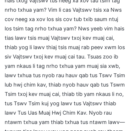
hais txog Vajtswv tus neeg xa xov tau tsim tag
nrho txhua yam? Vim li cas Vajtswv tsis xa Nws
cov neeg xa xov los sis cov tub txib saum ntuj
los tsim tag nrho txhua yam? Nws yeeb vim hais
tias lawv tsis muaj Vajtswv txoj kev muaj cai,
thiab yog li lawv thiaj tsis muaj rab peev xwm los
siv Vajtswv txoj kev muaj cai tau. Tsuas zoo ib
yam nkaus li tag nrho txhua yam muaj sia xwb,
lawv txhua tus nyob rau hauv qab tus Tswv Tsim
lub hwj chim kav, thiab nyob hauv qab tus Tswm
Tsim txoj kev muaj cai, thiab tib yam nkaus li no,
tus Tswv Tsim kuj yog lawv tus Vajtswv thiab
lawv Tus Uas Muaj Hwj Chim Kav. Nyob rau
ntawm txhua yam thiab txhua tus ntawm lawv—