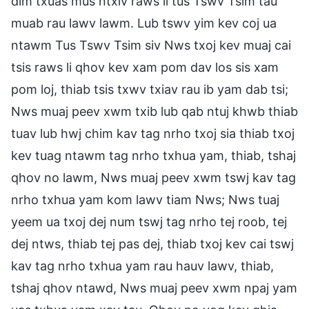
dim txuas mus ntxiv raws li tus Tswv Tsim tau
muab rau lawv lawm. Lub tswv yim kev coj ua
ntawm Tus Tswv Tsim siv Nws txoj kev muaj cai
tsis raws li qhov kev xam pom dav los sis xam
pom loj, thiab tsis txwv txiav rau ib yam dab tsi;
Nws muaj peev xwm txib lub qab ntuj khwb thiab
tuav lub hwj chim kav tag nrho txoj sia thiab txoj
kev tuag ntawm tag nrho txhua yam, thiab, tshaj
qhov no lawm, Nws muaj peev xwm tswj kav tag
nrho txhua yam kom lawv tiam Nws; Nws tuaj
yeem ua txoj dej num tswj tag nrho tej roob, tej
dej ntws, thiab tej pas dej, thiab txoj kev cai tswj
kav tag nrho txhua yam rau hauv lawv, thiab,
tshaj qhov ntawd, Nws muaj peev xwm npaj yam