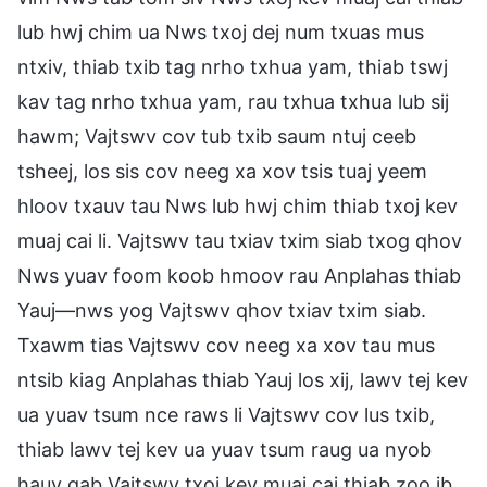
lub hwj chim ua Nws txoj dej num txuas mus
ntxiv, thiab txib tag nrho txhua yam, thiab tswj
kav tag nrho txhua yam, rau txhua txhua lub sij
hawm; Vajtswv cov tub txib saum ntuj ceeb
tsheej, los sis cov neeg xa xov tsis tuaj yeem
hloov txauv tau Nws lub hwj chim thiab txoj kev
muaj cai li. Vajtswv tau txiav txim siab txog qhov
Nws yuav foom koob hmoov rau Anplahas thiab
Yauj—nws yog Vajtswv qhov txiav txim siab.
Txawm tias Vajtswv cov neeg xa xov tau mus
ntsib kiag Anplahas thiab Yauj los xij, lawv tej kev
ua yuav tsum nce raws li Vajtswv cov lus txib,
thiab lawv tej kev ua yuav tsum raug ua nyob
hauv qab Vajtswv txoj kev muaj cai thiab zoo ib