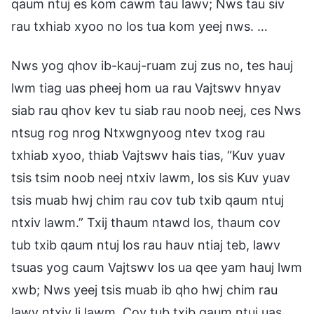
qaum ntuj es kom cawm tau lawv; Nws tau siv
rau txhiab xyoo no los tua kom yeej nws. …
Nws yog qhov ib-kauj-ruam zuj zus no, tes hauj
lwm tiag uas pheej hom ua rau Vajtswv hnyav
siab rau qhov kev tu siab rau noob neej, ces Nws
ntsug rog nrog Ntxwgnyoog ntev txog rau
txhiab xyoo, thiab Vajtswv hais tias, “Kuv yuav
tsis tsim noob neej ntxiv lawm, los sis Kuv yuav
tsis muab hwj chim rau cov tub txib qaum ntuj
ntxiv lawm.” Txij thaum ntawd los, thaum cov
tub txib qaum ntuj los rau hauv ntiaj teb, lawv
tsuas yog caum Vajtswv los ua qee yam hauj lwm
xwb; Nws yeej tsis muab ib qho hwj chim rau
lawv ntxiv li lawm. Cov tub txib qaum ntuj uas