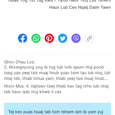
Hauv Lub Cev Nqaij Daim Tawv
Qhov Dhau Los:
2. Ntxwgnyoog yog ib tug tub txib qaum ntuj poob
tsag uas yeej tsis muaj hnub yuav tsim tau lub ntuj, lub
ntiaj teb, thiab txhua yam, thiab yeej tsis muaj hnub
yuav tshaj Vajtswv lub hwj chim li
Ntxiv Mus:
4. Vajtswv tswj thiab kav tag nrho lub ntiaj
teb hauv qab ntuj khwb li cas
Tej kev puas tsuaj tab tom tshwm sim ib yam zuj