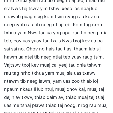
nrho txhua yam rau tib neeg ntiaj teb, thiab tau
siv Nws tej tswv yim tshwj xeeb los npaj lub
chaw ib puag ncig kom tsim nyog rau kev ua
neej nyob rau tib neeg ntiaj teb. Kom tag nrho
txhua yam Nws tau ua yog npaj rau tib neeg ntiaj
teb, cov uas yuav tau txais Nws txoj kev ua pa
sai sai no. Qhov no hais tau tias, thaum lub sij
hawm ua ntej tib neeg ntiaj teb yuav raug tsim,
Vajtswv txoj kev muaj cai yeej tau qhia tshwm
rau tag nrho txhua yam muaj sia uas txawv
ntawm tib neeg lawm, yam uas zoo thiab loj
npaum nkaus li lub ntuj, muaj qhov kaj, muaj tej
dej hiav txwv, thiab daim av, thiab muaj tej tsiaj
uas me tshaj plaws thiab tej noog, nrog rau muaj