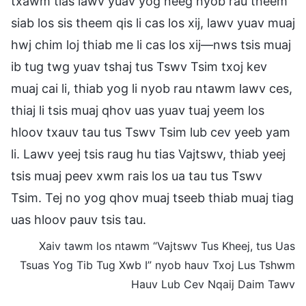
txawm tias lawv yuav yog neeg nyob rau theem
siab los sis theem qis li cas los xij, lawv yuav muaj
hwj chim loj thiab me li cas los xij—nws tsis muaj
ib tug twg yuav tshaj tus Tswv Tsim txoj kev
muaj cai li, thiab yog li nyob rau ntawm lawv ces,
thiaj li tsis muaj qhov uas yuav tuaj yeem los
hloov txauv tau tus Tswv Tsim lub cev yeeb yam
li. Lawv yeej tsis raug hu tias Vajtswv, thiab yeej
tsis muaj peev xwm rais los ua tau tus Tswv
Tsim. Tej no yog qhov muaj tseeb thiab muaj tiag
uas hloov pauv tsis tau.
Xaiv tawm los ntawm “Vajtswv Tus Kheej, tus Uas
Tsuas Yog Tib Tug Xwb I” nyob hauv Txoj Lus Tshwm
Hauv Lub Cev Nqaij Daim Tawv