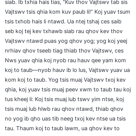
siab. Ib txhia hais tias, “Kuv thov Vajtswv tab sis
Vajtswv tsis qhia kom kuv paub li!” Koj yuav tsum
tsis txhob hais li ntawd. Ua ntej tshaj ces saib
seb koj tej kev txhawb siab rau qhov kev thov
Vajtswv ntawd puas yog qhov yog; yog koj yeej
nrhiav qhov tseeb tiag thiab thov Vajtswv, ces
Nws yuav qhia koj nyob rau hauv qee yam kom
koj to taub—nyob hauv ib lo lus, Vajtswv yuav ua
kom koj to taub. Yog tsis muaj Vajtswv txoj kev
qhia, koj yuav tsis muaj peev xwm to taub tau koj
tus kheej li: Koj tsis muaj lub tswv yim ntse, koj
tsis muaj lub hlwb rau qhov ntawd, thiab qhov
no yog ib qho uas tib neeg txoj kev ntse ua tsis
tau. Thaum koj to taub lawm, ua qhov kev to