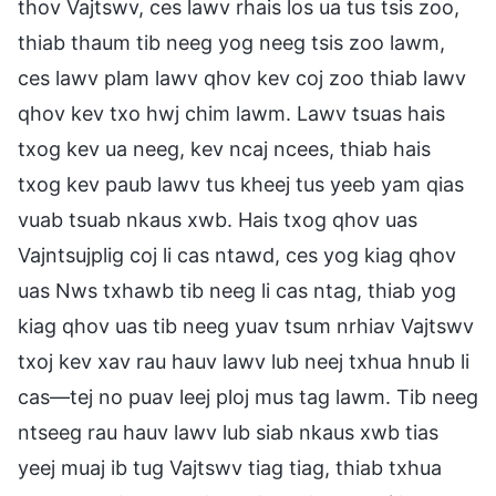
thov Vajtswv, ces lawv rhais los ua tus tsis zoo,
thiab thaum tib neeg yog neeg tsis zoo lawm,
ces lawv plam lawv qhov kev coj zoo thiab lawv
qhov kev txo hwj chim lawm. Lawv tsuas hais
txog kev ua neeg, kev ncaj ncees, thiab hais
txog kev paub lawv tus kheej tus yeeb yam qias
vuab tsuab nkaus xwb. Hais txog qhov uas
Vajntsujplig coj li cas ntawd, ces yog kiag qhov
uas Nws txhawb tib neeg li cas ntag, thiab yog
kiag qhov uas tib neeg yuav tsum nrhiav Vajtswv
txoj kev xav rau hauv lawv lub neej txhua hnub li
cas—tej no puav leej ploj mus tag lawm. Tib neeg
ntseeg rau hauv lawv lub siab nkaus xwb tias
yeej muaj ib tug Vajtswv tiag tiag, thiab txhua