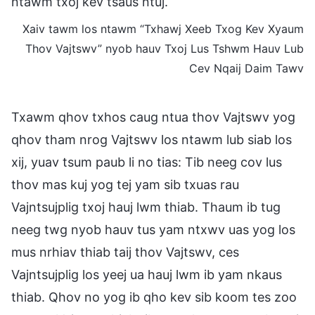
ntawm txoj kev tsaus ntuj.
Xaiv tawm los ntawm “Txhawj Xeeb Txog Kev Xyaum
Thov Vajtswv” nyob hauv Txoj Lus Tshwm Hauv Lub
Cev Nqaij Daim Tawv
Txawm qhov txhos caug ntua thov Vajtswv yog
qhov tham nrog Vajtswv los ntawm lub siab los
xij, yuav tsum paub li no tias: Tib neeg cov lus
thov mas kuj yog tej yam sib txuas rau
Vajntsujplig txoj hauj lwm thiab. Thaum ib tug
neeg twg nyob hauv tus yam ntxwv uas yog los
mus nrhiav thiab taij thov Vajtswv, ces
Vajntsujplig los yeej ua hauj lwm ib yam nkaus
thiab. Qhov no yog ib qho kev sib koom tes zoo