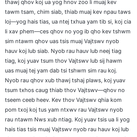
thawj qhov koj ua yog hnov zoo li muaj kev
tawm tsam, chim siab, thiab muaj kev npau taws
loj—yog hais tias, ua ntej txhua yam tib si, koj cia
li xav phem—ces qhov no yog ib qho kev tshwm
sim ntawm qhov uas tsis muaj Vajtswv nyob
hauv koj lub siab. Nyob rau hauv lub neej tiag
tiag, koj yuav tsum thov Vajtswv lub sij hawm
uas muaj tej yam dab tsi tshwm sim rau koj.
Nyob rau qhov xub thawj tshaj plaws, koj yuav
tsum txhos caug thiab thov Vajtswv—qhov no
tseem ceeb heev. Kev thov Vajtswv qhia kom
pom txoj koj tus yam ntxwv rau Vajtswv nyob
rau ntawm Nws xub ntiag. Koj yuav tsis ua li yog
hais tias tsis muaj Vajtswv nyob rau hauv koj lub