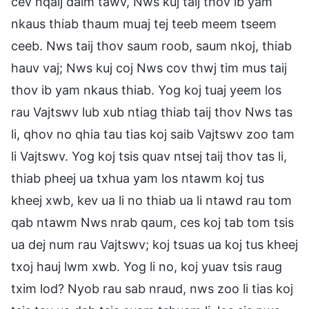
cev nqaij daim tawv, Nws kuj taij thov ib yam
nkaus thiab thaum muaj tej teeb meem tseem
ceeb. Nws taij thov saum roob, saum nkoj, thiab
hauv vaj; Nws kuj coj Nws cov thwj tim mus taij
thov ib yam nkaus thiab. Yog koj tuaj yeem los
rau Vajtswv lub xub ntiag thiab taij thov Nws tas
li, qhov no qhia tau tias koj saib Vajtswv zoo tam
li Vajtswv. Yog koj tsis quav ntsej taij thov tas li,
thiab pheej ua txhua yam los ntawm koj tus
kheej xwb, kev ua li no thiab ua li ntawd rau tom
qab ntawm Nws nrab qaum, ces koj tab tom tsis
ua dej num rau Vajtswv; koj tsuas ua koj tus kheej
txoj hauj lwm xwb. Yog li no, koj yuav tsis raug
txim lod? Nyob rau sab nraud, nws zoo li tias koj