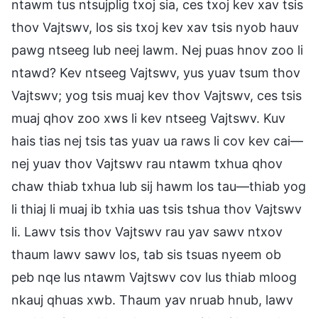
ntawm tus ntsujplig txoj sia, ces txoj kev xav tsis
thov Vajtswv, los sis txoj kev xav tsis nyob hauv
pawg ntseeg lub neej lawm. Nej puas hnov zoo li
ntawd? Kev ntseeg Vajtswv, yus yuav tsum thov
Vajtswv; yog tsis muaj kev thov Vajtswv, ces tsis
muaj qhov zoo xws li kev ntseeg Vajtswv. Kuv
hais tias nej tsis tas yuav ua raws li cov kev cai—
nej yuav thov Vajtswv rau ntawm txhua qhov
chaw thiab txhua lub sij hawm los tau—thiab yog
li thiaj li muaj ib txhia uas tsis tshua thov Vajtswv
li. Lawv tsis thov Vajtswv rau yav sawv ntxov
thaum lawv sawv los, tab sis tsuas nyeem ob
peb nqe lus ntawm Vajtswv cov lus thiab mloog
nkauj qhuas xwb. Thaum yav nruab hnub, lawv