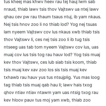
tus kheej mas khwv heev rau tej hauj lwm sab
nraud, thiab lawv tsis thov Vajtswv ua ntej lawv
qhau cev pw rau thaum tsaus ntuj, ib yam nkaus.
Nej tsis hnov zoo li no thiab lod? Yog nej tsuas
lam nyeem Vajtswv cov lus nkaus xwb thiab tsis
thov Vajtswv li, ces nej tsis zoo li ib tug tsis
ntseeg uas tab tom nyeem Vajtswv cov lus, uas
muaj cov lus tsis tog rau hauv lod? Yog tsis muaj
kev thov Vajtswv, ces lub siab tsis koom, thiab
tsis muaj kev xav zoo los sis tsis muaj kev
txhawb rau hauv yus tus ntsujplig. Yus mas loog
tag thiab tsis muaj qab hau li; lawv hais txog
qhov ntiav ntiav ntawm yam uas ntsig txog rau
kev hloov pauv tus moj yam xwb, thiab zoo