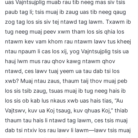
uas Vajntsujplig muab rau tib neeg mas siv tsis
paub tag li; tsis muaj ib zaug uas tib neeg qaug
zog tag los sis siv tej ntawd tag lawm. Txawm ib
tug neeg muaj peev xwm tham los sis qhia los
ntawm kev vam khom rau ntawm lawv tus kheej
ntau npaum li cas los xij, yog Vajntsujplig tsis ua
hauj lwm mus rau qhov kawg ntawm qhov
ntawd, ces lawv tuaj yeem ua tau dab tsi los
xwb? Muaj ntau zaus, thaum taij thov muaj peb
los sis tsib zaug, tsuas muaj ib tug neeg hais ib
los sis ob kab lus nkaus xwb uas hais tias, “Au
Vajtswv, kuv ua Koj tsaug, kuv qhuas Koj,” thiab
thaum tau hais li ntawd tag lawm, ces tsis muaj
dab tsi ntxiv los rau lawv li lawm—lawv tsis muaj