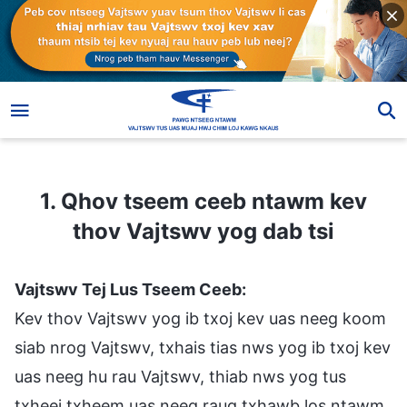
1. Qhov tseem ceeb ntawm kev thov Vajtswv yog dab tsi
1. Qhov tseem ceeb ntawm kev
thov Vajtswv yog dab tsi
Vajtswv Tej Lus Tseem Ceeb:
Kev thov Vajtswv yog ib txoj kev uas neeg koom
siab nrog Vajtswv, txhais tias nws yog ib txoj kev
uas neeg hu rau Vajtswv, thiab nws yog tus
txheej txheem uas neeg raug txhawb los ntawm