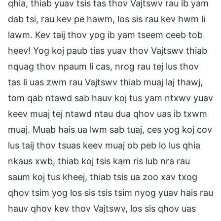
qhia, thiab yuav tsis tas thov Vajtswv rau ib yam
dab tsi, rau kev pe hawm, los sis rau kev hwm li
lawm. Kev taij thov yog ib yam tseem ceeb tob
heev! Yog koj paub tias yuav thov Vajtswv thiab
nquag thov npaum li cas, nrog rau tej lus thov
tas li uas zwm rau Vajtswv thiab muaj laj thawj,
tom qab ntawd sab hauv koj tus yam ntxwv yuav
keev muaj tej ntawd ntau dua qhov uas ib txwm
muaj. Muab hais ua lwm sab tuaj, ces yog koj cov
lus taij thov tsuas keev muaj ob peb lo lus qhia
nkaus xwb, thiab koj tsis kam ris lub nra rau
saum koj tus kheej, thiab tsis ua zoo xav txog
qhov tsim yog los sis tsis tsim nyog yuav hais rau
hauv qhov kev thov Vajtswv, los sis qhov uas