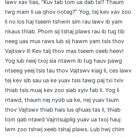
lawv xav tias, “Kuv tab tom ua dab tsi? Thaum
twg mam li ua qhov notag?” Yog, tej kev xav zoo
li no los haj tseem tshwm sim rau lawv ib yam
nkaus thiab. Phom sij tshaj plaws rau ib tug tib
neeg uas mus raws lub sij hawm yam tsis thov
Vajtswv li! Kev taij thov mas tseem ceeb heev!
Yog lub neej txoj sia ntawm ib tug hauv pawg
ntseeg yeej tsis tau thov Vajtswv kiag li, ces lawv
tej kev sib sau ua ke yuav tsis tawg paj txi txiv
thiab tsis muaj kev zoo siab xyiv fab li. Yog li
ntawd, thaum nej nyob ua ke, nej yuav tsum
thov Vajtswv thiab hais lus qhuas tas li, thiab
tom qab ntawd Vajntsujplig yuav ua txoj hauj
lwm zoo tshwj xeeb tshaj plaws. Lub hwj chim