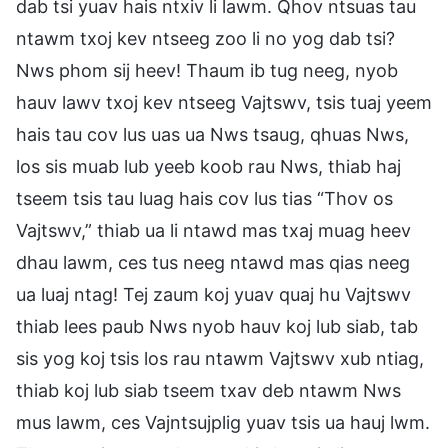
dab tsi yuav hais ntxiv li lawm. Qhov ntsuas tau
ntawm txoj kev ntseeg zoo li no yog dab tsi?
Nws phom sij heev! Thaum ib tug neeg, nyob
hauv lawv txoj kev ntseeg Vajtswv, tsis tuaj yeem
hais tau cov lus uas ua Nws tsaug, qhuas Nws,
los sis muab lub yeeb koob rau Nws, thiab haj
tseem tsis tau luag hais cov lus tias “Thov os
Vajtswv,” thiab ua li ntawd mas txaj muag heev
dhau lawm, ces tus neeg ntawd mas qias neeg
ua luaj ntag! Tej zaum koj yuav quaj hu Vajtswv
thiab lees paub Nws nyob hauv koj lub siab, tab
sis yog koj tsis los rau ntawm Vajtswv xub ntiag,
thiab koj lub siab tseem txav deb ntawm Nws
mus lawm, ces Vajntsujplig yuav tsis ua hauj lwm.