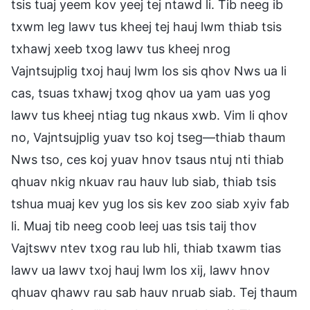
tsis tuaj yeem kov yeej tej ntawd li. Tib neeg ib
txwm leg lawv tus kheej tej hauj lwm thiab tsis
txhawj xeeb txog lawv tus kheej nrog
Vajntsujplig txoj hauj lwm los sis qhov Nws ua li
cas, tsuas txhawj txog qhov ua yam uas yog
lawv tus kheej ntiag tug nkaus xwb. Vim li qhov
no, Vajntsujplig yuav tso koj tseg—thiab thaum
Nws tso, ces koj yuav hnov tsaus ntuj nti thiab
qhuav nkig nkuav rau hauv lub siab, thiab tsis
tshua muaj kev yug los sis kev zoo siab xyiv fab
li. Muaj tib neeg coob leej uas tsis taij thov
Vajtswv ntev txog rau lub hli, thiab txawm tias
lawv ua lawv txoj hauj lwm los xij, lawv hnov
qhuav qhawv rau sab hauv nruab siab. Tej thaum