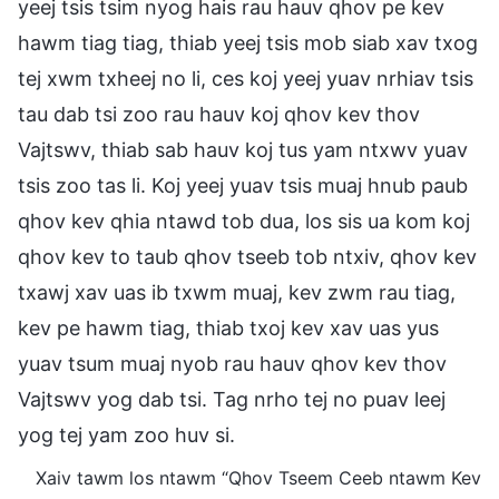
yeej tsis tsim nyog hais rau hauv qhov pe kev
hawm tiag tiag, thiab yeej tsis mob siab xav txog
tej xwm txheej no li, ces koj yeej yuav nrhiav tsis
tau dab tsi zoo rau hauv koj qhov kev thov
Vajtswv, thiab sab hauv koj tus yam ntxwv yuav
tsis zoo tas li. Koj yeej yuav tsis muaj hnub paub
qhov kev qhia ntawd tob dua, los sis ua kom koj
qhov kev to taub qhov tseeb tob ntxiv, qhov kev
txawj xav uas ib txwm muaj, kev zwm rau tiag,
kev pe hawm tiag, thiab txoj kev xav uas yus
yuav tsum muaj nyob rau hauv qhov kev thov
Vajtswv yog dab tsi. Tag nrho tej no puav leej
yog tej yam zoo huv si.
Xaiv tawm los ntawm “Qhov Tseem Ceeb ntawm Kev