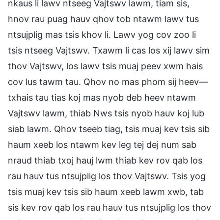
nkaus li lawv ntseeg Vajtswv lawm, tiam sis,
hnov rau puag hauv qhov tob ntawm lawv tus
ntsujplig mas tsis khov li. Lawv yog cov zoo li
tsis ntseeg Vajtswv. Txawm li cas los xij lawv sim
thov Vajtswv, los lawv tsis muaj peev xwm hais
cov lus tawm tau. Qhov no mas phom sij heev—
txhais tau tias koj mas nyob deb heev ntawm
Vajtswv lawm, thiab Nws tsis nyob hauv koj lub
siab lawm. Qhov tseeb tiag, tsis muaj kev tsis sib
haum xeeb los ntawm kev leg tej dej num sab
nraud thiab txoj hauj lwm thiab kev rov qab los
rau hauv tus ntsujplig los thov Vajtswv. Tsis yog
tsis muaj kev tsis sib haum xeeb lawm xwb, tab
sis kev rov qab los rau hauv tus ntsujplig los thov