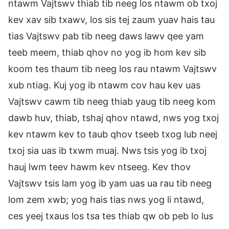
ntawm Vajtswv thiab tib neeg los ntawm ob txoj
kev xav sib txawv, los sis tej zaum yuav hais tau
tias Vajtswv pab tib neeg daws lawv qee yam
teeb meem, thiab qhov no yog ib hom kev sib
koom tes thaum tib neeg los rau ntawm Vajtswv
xub ntiag. Kuj yog ib ntawm cov hau kev uas
Vajtswv cawm tib neeg thiab yaug tib neeg kom
dawb huv, thiab, tshaj qhov ntawd, nws yog txoj
kev ntawm kev to taub qhov tseeb txog lub neej
txoj sia uas ib txwm muaj. Nws tsis yog ib txoj
hauj lwm teev hawm kev ntseeg. Kev thov
Vajtswv tsis lam yog ib yam uas ua rau tib neeg
lom zem xwb; yog hais tias nws yog li ntawd,
ces yeej txaus los tsa tes thiab qw ob peb lo lus