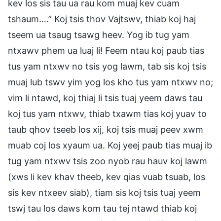
kev los sis tau ua rau kom muaj kev cuam
tshaum….” Koj tsis thov Vajtswv, thiab koj haj
tseem ua tsaug tsawg heev. Yog ib tug yam
ntxawv phem ua luaj li! Feem ntau koj paub tias
tus yam ntxwv no tsis yog lawm, tab sis koj tsis
muaj lub tswv yim yog los kho tus yam ntxwv no;
vim li ntawd, koj thiaj li tsis tuaj yeem daws tau
koj tus yam ntxwv, thiab txawm tias koj yuav to
taub qhov tseeb los xij, koj tsis muaj peev xwm
muab coj los xyaum ua. Koj yeej paub tias muaj ib
tug yam ntxwv tsis zoo nyob rau hauv koj lawm
(xws li kev khav theeb, kev qias vuab tsuab, los
sis kev ntxeev siab), tiam sis koj tsis tuaj yeem
tswj tau los daws kom tau tej ntawd thiab koj