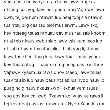
yam uas tshuav nyob rau hauv lawv txoj kev
ntseeg ces yog kev lees paub txog Vajtswv lawm
xwb; tej dej num ntawm lub neej txoj sia ntawm
tus ntsujplig ces tau ploj mus lawm. Lawv txoj
kev ntseeg tsuas nthuav dav mus rau sab khoom
ntiaj teb nkaus xwb thiab lawv tsis kam lees lub
ntsiab ntawm tus ntsujplig, thiab yog li, thaum
lawv tus kheej taug kev, lawv thiaj li mus yuam
kev thiab ntog. Thaum ib tug neeg uas tsis thov
Vajtswv xyaum ua raws qhov tseeb, lawv tsuas
tuav tau ib lub hauv paus ntsiab lus nyob hauv ib
puag ncig hauv nkaus xwb—txhua yam tsuas
yog cov kev cai xwb. Txawm koj yuav ua raws li
tej kev npaj uas los ntawm tus Nyob Saud los rau