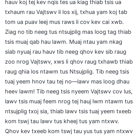
hauv koj tej kev nqis tes ua kiag thiab tsis ua
txhaum rau Vajtswv li los xij, txhua yam koj tab
tom ua puav leej mus raws li cov kev cai xwb.
Ziag no tib neeg tus ntsujplig mas loog tag thiab
tsis muaj qab hau lawm. Muaj ntau yam nkag
siab nyuaj rau hauv tib neeg qhov kev sib raug
zoo nrog Vajtswv, xws li qhov raug txhawb thiab
raug qhia los ntawm tus Ntsujplig. Tib neeg tsis
tuaj yeem hnov tau tej no—lawv mas loog dhau
heev lawm! Tib neeg tsis nyeem Vajtswv cov lus,
lawv tsis muaj feem nrog tej hauj lwm ntawm tus
ntsujplig txoj sia, thiab lawv tsis tuaj yeem txeeb
kom tswj tau lawv tus kheej tus yam ntxwv.
Qhov kev txeeb kom tswj tau yus tus yam ntxwv