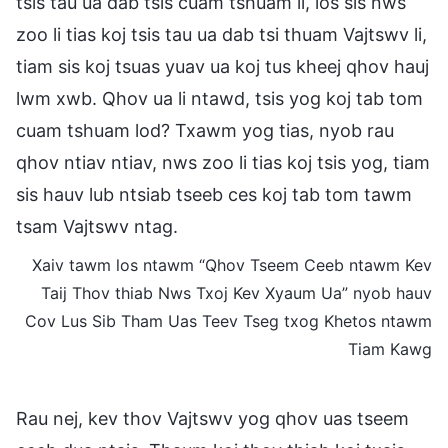
tsis tau ua dab tsis cuam tshuam li, los sis nws
zoo li tias koj tsis tau ua dab tsi thuam Vajtswv li,
tiam sis koj tsuas yuav ua koj tus kheej qhov hauj
lwm xwb. Qhov ua li ntawd, tsis yog koj tab tom
cuam tshuam lod? Txawm yog tias, nyob rau
qhov ntiav ntiav, nws zoo li tias koj tsis yog, tiam
sis hauv lub ntsiab tseeb ces koj tab tom tawm
tsam Vajtswv ntag.
Xaiv tawm los ntawm “Qhov Tseem Ceeb ntawm Kev
Taij Thov thiab Nws Txoj Kev Xyaum Ua” nyob hauv
Cov Lus Sib Tham Uas Teev Tseg txog Khetos ntawm
Tiam Kawg
Rau nej, kev thov Vajtswv yog qhov uas tseem