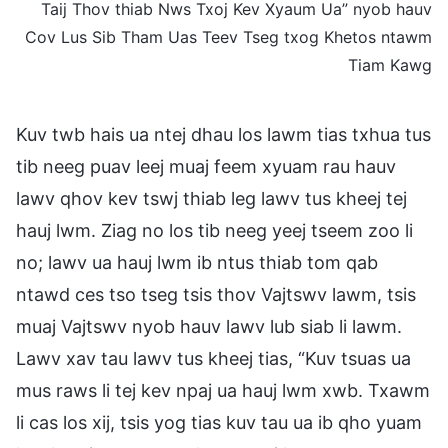
Taij Thov thiab Nws Txoj Kev Xyaum Ua” nyob hauv
Cov Lus Sib Tham Uas Teev Tseg txog Khetos ntawm
Tiam Kawg
Kuv twb hais ua ntej dhau los lawm tias txhua tus
tib neeg puav leej muaj feem xyuam rau hauv
lawv qhov kev tswj thiab leg lawv tus kheej tej
hauj lwm. Ziag no los tib neeg yeej tseem zoo li
no; lawv ua hauj lwm ib ntus thiab tom qab
ntawd ces tso tseg tsis thov Vajtswv lawm, tsis
muaj Vajtswv nyob hauv lawv lub siab li lawm.
Lawv xav tau lawv tus kheej tias, “Kuv tsuas ua
mus raws li tej kev npaj ua hauj lwm xwb. Txawm
li cas los xij, tsis yog tias kuv tau ua ib qho yuam