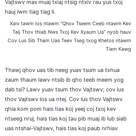
Vajtswv mas muaj txiaj ntsig ntxiv rau yus txoj
hauj lwm tiag tiag li.
Xaiv tawm los ntawm “Qhov Tseem Ceeb ntawm Kev
Taij Thov thiab Nws Txoj Kev Xyaum Ua” nyob hauv
Cov Lus Sib Tham Uas Teev Tseg txog Khetos ntawm
Tiam Kawg
Thawj qhov uas tib neeg yuav tsum ua txhua
zaum thaum lawv ntsib ib qho teeb meem yog
dab tsi? Lawv yuav tsum thov Vajtswv; cov lus
thov Vajtswv los ua ntej. Cov lus thov Vajtswv
qhia kom pom hais tias koj yeej coj txoj kev
ntseeg nruj, hais tias koj tau pib muaj ib lub siab
uas ntshai-Vajtswv, hais tias koj paub nrhiav