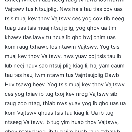
Vajtswv tus Ntsujplig. Nws hais tau tias cov uas
tsis muaj kev thov Vajtswv ces yog cov tib neeg
tuag uas tsis muaj ntsuj plig, yog qhov ua tim
khawv tias lawv tu ncua ib qho hwj chim uas
kom raug txhawb los ntawm Vajtswv. Yog tsis
muaj kev thov Vajtswv, nws yuav coj tsis tau ib
lub neej hauv sab ntsuj plig kiag li, haj yam caum
tau tes hauj lwm ntawm tus Vajntsujplig Dawb
Huv tsawg heev. Yog tsis muaj kev thov Vajtswv
ces yog txiav ib tug txoj kev nrog Vajtswv sib
raug zoo ntag, thiab nws yuav yog ib qho uas ua
kom Vajtswv qhuas tsis tau kiag li. Ua ib tug
ntseeg Vajtswv, ib tug yim huab thov Vajtswv,
qhov ntawd yog, ib tug yim huab raug txhawb