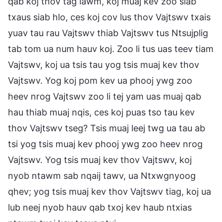
qab koj thov tag lawm, koj muaj kev zoo siab
txaus siab hlo, ces koj cov lus thov Vajtswv txais
yuav tau rau Vajtswv thiab Vajtswv tus Ntsujplig
tab tom ua num hauv koj. Zoo li tus uas teev tiam
Vajtswv, koj ua tsis tau yog tsis muaj kev thov
Vajtswv. Yog koj pom kev ua phooj ywg zoo
heev nrog Vajtswv zoo li tej yam uas muaj qab
hau thiab muaj nqis, ces koj puas tso tau kev
thov Vajtswv tseg? Tsis muaj leej twg ua tau ab
tsi yog tsis muaj kev phooj ywg zoo heev nrog
Vajtswv. Yog tsis muaj kev thov Vajtswv, koj
nyob ntawm sab nqaij tawv, ua Ntxwgnyoog
qhev; yog tsis muaj kev thov Vajtswv tiag, koj ua
lub neej nyob hauv qab txoj kev haub ntxias