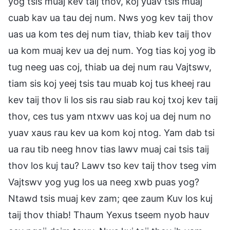
yog tsis muaj kev taij thov, koj yuav tsis muaj
cuab kav ua tau dej num. Nws yog kev taij thov
uas ua kom tes dej num tiav, thiab kev taij thov
ua kom muaj kev ua dej num. Yog tias koj yog ib
tug neeg uas coj, thiab ua dej num rau Vajtswv,
tiam sis koj yeej tsis tau muab koj tus kheej rau
kev taij thov li los sis rau siab rau koj txoj kev taij
thov, ces tus yam ntxwv uas koj ua dej num no
yuav xaus rau kev ua kom koj ntog. Yam dab tsi
ua rau tib neeg hnov tias lawv muaj cai tsis taij
thov los kuj tau? Lawv tso kev taij thov tseg vim
Vajtswv yog yug los ua neeg xwb puas yog?
Ntawd tsis muaj kev zam; qee zaum Kuv los kuj
taij thov thiab! Thaum Yexus tseem nyob hauv