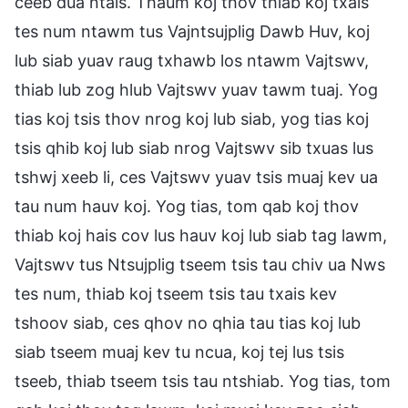
ceeb dua ntais. Thaum koj thov thiab koj txais
tes num ntawm tus Vajntsujplig Dawb Huv, koj
lub siab yuav raug txhawb los ntawm Vajtswv,
thiab lub zog hlub Vajtswv yuav tawm tuaj. Yog
tias koj tsis thov nrog koj lub siab, yog tias koj
tsis qhib koj lub siab nrog Vajtswv sib txuas lus
tshwj xeeb li, ces Vajtswv yuav tsis muaj kev ua
tau num hauv koj. Yog tias, tom qab koj thov
thiab koj hais cov lus hauv koj lub siab tag lawm,
Vajtswv tus Ntsujplig tseem tsis tau chiv ua Nws
tes num, thiab koj tseem tsis tau txais kev
tshoov siab, ces qhov no qhia tau tias koj lub
siab tseem muaj kev tu ncua, koj tej lus tsis
tseeb, thiab tseem tsis tau ntshiab. Yog tias, tom