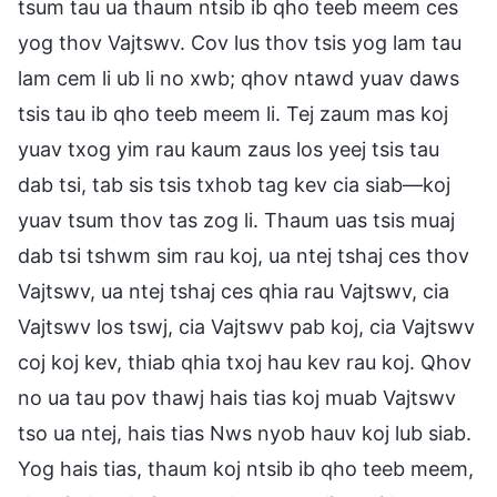
tsum tau ua thaum ntsib ib qho teeb meem ces
yog thov Vajtswv. Cov lus thov tsis yog lam tau
lam cem li ub li no xwb; qhov ntawd yuav daws
tsis tau ib qho teeb meem li. Tej zaum mas koj
yuav txog yim rau kaum zaus los yeej tsis tau
dab tsi, tab sis tsis txhob tag kev cia siab—koj
yuav tsum thov tas zog li. Thaum uas tsis muaj
dab tsi tshwm sim rau koj, ua ntej tshaj ces thov
Vajtswv, ua ntej tshaj ces qhia rau Vajtswv, cia
Vajtswv los tswj, cia Vajtswv pab koj, cia Vajtswv
coj koj kev, thiab qhia txoj hau kev rau koj. Qhov
no ua tau pov thawj hais tias koj muab Vajtswv
tso ua ntej, hais tias Nws nyob hauv koj lub siab.
Yog hais tias, thaum koj ntsib ib qho teeb meem,