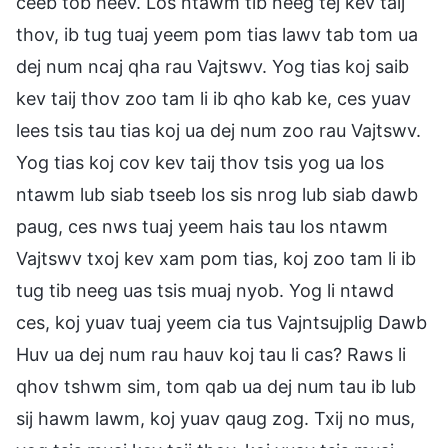
ceeb tob heev. Los ntawm tib neeg tej kev taij
thov, ib tug tuaj yeem pom tias lawv tab tom ua
dej num ncaj qha rau Vajtswv. Yog tias koj saib
kev taij thov zoo tam li ib qho kab ke, ces yuav
lees tsis tau tias koj ua dej num zoo rau Vajtswv.
Yog tias koj cov kev taij thov tsis yog ua los
ntawm lub siab tseeb los sis nrog lub siab dawb
paug, ces nws tuaj yeem hais tau los ntawm
Vajtswv txoj kev xam pom tias, koj zoo tam li ib
tug tib neeg uas tsis muaj nyob. Yog li ntawd
ces, koj yuav tuaj yeem cia tus Vajntsujplig Dawb
Huv ua dej num rau hauv koj tau li cas? Raws li
qhov tshwm sim, tom qab ua dej num tau ib lub
sij hawm lawm, koj yuav qaug zog. Txij no mus,