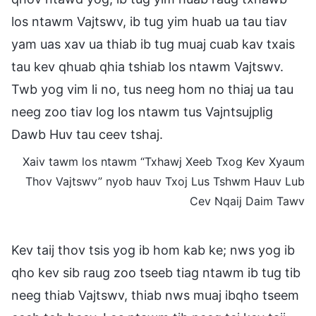
los ntawm Vajtswv, ib tug yim huab ua tau tiav
yam uas xav ua thiab ib tug muaj cuab kav txais
tau kev qhuab qhia tshiab los ntawm Vajtswv.
Twb yog vim li no, tus neeg hom no thiaj ua tau
neeg zoo tiav log los ntawm tus Vajntsujplig
Dawb Huv tau ceev tshaj.
Xaiv tawm los ntawm “Txhawj Xeeb Txog Kev Xyaum
Thov Vajtswv” nyob hauv Txoj Lus Tshwm Hauv Lub
Cev Nqaij Daim Tawv
Kev taij thov tsis yog ib hom kab ke; nws yog ib
qho kev sib raug zoo tseeb tiag ntawm ib tug tib
neeg thiab Vajtswv, thiab nws muaj ibqho tseem