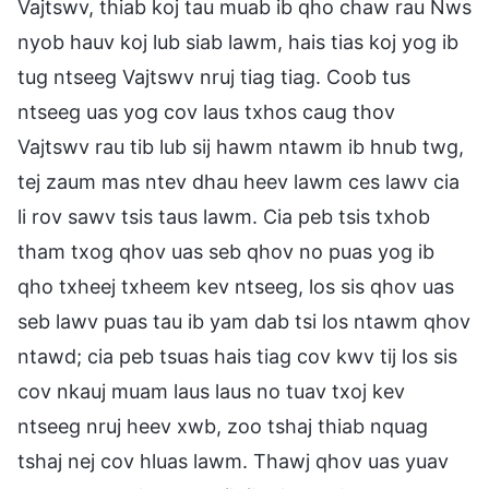
Vajtswv, thiab koj tau muab ib qho chaw rau Nws
nyob hauv koj lub siab lawm, hais tias koj yog ib
tug ntseeg Vajtswv nruj tiag tiag. Coob tus
ntseeg uas yog cov laus txhos caug thov
Vajtswv rau tib lub sij hawm ntawm ib hnub twg,
tej zaum mas ntev dhau heev lawm ces lawv cia
li rov sawv tsis taus lawm. Cia peb tsis txhob
tham txog qhov uas seb qhov no puas yog ib
qho txheej txheem kev ntseeg, los sis qhov uas
seb lawv puas tau ib yam dab tsi los ntawm qhov
ntawd; cia peb tsuas hais tiag cov kwv tij los sis
cov nkauj muam laus laus no tuav txoj kev
ntseeg nruj heev xwb, zoo tshaj thiab nquag
tshaj nej cov hluas lawm. Thawj qhov uas yuav