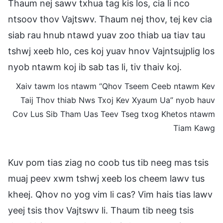
Thaum nej sawv txhua tag kis los, cia li nco
ntsoov thov Vajtswv. Thaum nej thov, tej kev cia
siab rau hnub ntawd yuav zoo thiab ua tiav tau
tshwj xeeb hlo, ces koj yuav hnov Vajntsujplig los
nyob ntawm koj ib sab tas li, tiv thaiv koj.
Xaiv tawm los ntawm “Qhov Tseem Ceeb ntawm Kev
Taij Thov thiab Nws Txoj Kev Xyaum Ua” nyob hauv
Cov Lus Sib Tham Uas Teev Tseg txog Khetos ntawm
Tiam Kawg
Kuv pom tias ziag no coob tus tib neeg mas tsis
muaj peev xwm tshwj xeeb los cheem lawv tus
kheej. Qhov no yog vim li cas? Vim hais tias lawv
yeej tsis thov Vajtswv li. Thaum tib neeg tsis