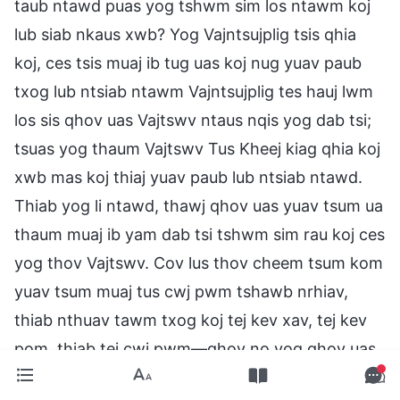
taub ntawd puas yog tshwm sim los ntawm koj
lub siab nkaus xwb? Yog Vajntsujplig tsis qhia
koj, ces tsis muaj ib tug uas koj nug yuav paub
txog lub ntsiab ntawm Vajntsujplig tes hauj lwm
los sis qhov uas Vajtswv ntaus nqis yog dab tsi;
tsuas yog thaum Vajtswv Tus Kheej kiag qhia koj
xwb mas koj thiaj yuav paub lub ntsiab ntawd.
Thiab yog li ntawd, thawj qhov uas yuav tsum ua
thaum muaj ib yam dab tsi tshwm sim rau koj ces
yog thov Vajtswv. Cov lus thov cheem tsum kom
yuav tsum muaj tus cwj pwm tshawb nrhiav,
thiab nthuav tawm txog koj tej kev xav, tej kev
pom, thiab tej cwj pwm—qhov no yog qhov uas
yuav tsum muaj. Tsuas lam ua xws li sawv daws