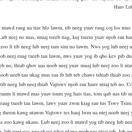
Hauv Lub
ntawd raug ua tiav hlo lawm, tib neeg yuav raug coj los mus r
Lub neej no mas, muaj tseeb tiag, kuj tseem yuav nyob rau hau
s zoo li tib neeg lub neej tam sim no lawm. Nws yog lub neej 
b neej raug txeeb tau lawm, nws yuav yog ib qho kev pib dua
teb no, thiab qhov uas noob neej yuav muaj lub neej zoo li n
 noob neeb tau nkag mus rau ib lub teb chaws tshiab thiab zoo
ib neeg lub neej thiab Vajtswv nyob rau hauv ntiaj teb no. Cov
paum li ntawd mas yuav tsum yog hais tias, tom qab uas tib n
raug txeeb tau lawm, lawv yuav zwm kiag rau tus Tswv Tsim.
og theem kawg ntawm Vajtswv tes hauj lwm ua ntej noob neej
s zoo kawg nkaus. Lub neej zoo li ntawd yog tib neeg lub ne
b, lub neej uas zoo nkauj tshaj plaws nyob rau ntiaj teb, lub ne