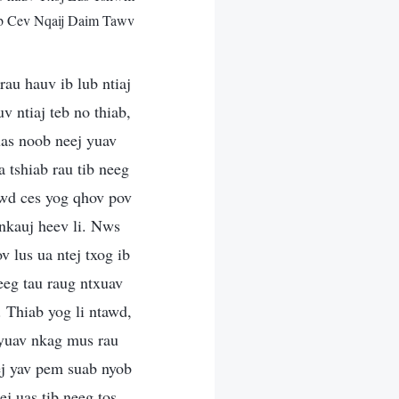
 Cev Nqaij Daim Tawv
au hauv ib lub ntiaj
v ntiaj teb no thiab,
uas noob neej yuav
 tshiab rau tib neeg
tawd ces yog qhov pov
 nkauj heev li. Nws
 lus ua ntej txog ib
eeg tau raug ntxuav
 Thiab yog li ntawd,
 yuav nkag mus rau
ej yav pem suab nyob
ej uas tib neeg tos