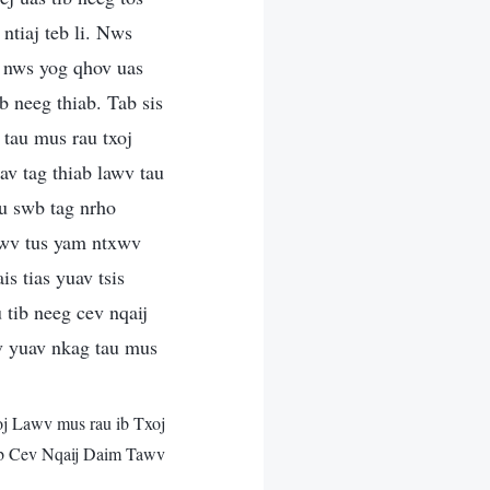
ntiaj teb li. Nws
 nws yog qhov uas
b neeg thiab. Tab sis
tau mus rau txoj
v tag thiab lawv tau
u swb tag nrho
awv tus yam ntxwv
s tias yuav tsis
 tib neeg cev nqaij
v yuav nkag tau mus
j Lawv mus rau ib Txoj
 Cev Nqaij Daim Tawv