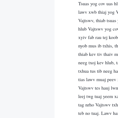
Tsuas yog cov uas h
lawv xwb thiaj yog 
Vajtswv, thiab tsuas
hlub Vajtswv yog cov
xyiv fab rau tej koo
nyob mus ib txhis, t
thiab kev tiv thaiv 
neeg txoj kev hlub, 
txhua tus tib neeg h
tias lawv muaj peev
Vajtswv tes hauj lwm
leej twg tuaj yeem x
tag nrho Vajtswv txh
teb no tuaj. Lawv ha