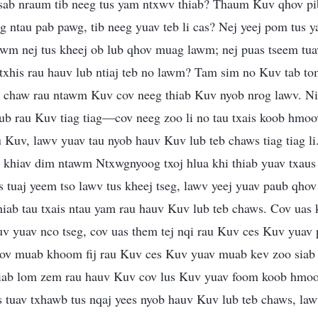
 sab nraum tib neeg tus yam ntxwv thiab? Thaum Kuv qhov pib
g ntau pab pawg, tib neeg yuav teb li cas? Nej yeej pom tus
tawm nej tus kheej ob lub qhov muag lawm; nej puas tseem tuav
 txhis rau hauv lub ntiaj teb no lawm? Tam sim no Kuv tab t
a chaw rau ntawm Kuv cov neeg thiab Kuv nyob nrog lawv. Ni
ub rau Kuv tiag tiag—cov neeg zoo li no tau txais koob hmo
Kuv, lawv yuav tau nyob hauv Kuv lub teb chaws tiag tiag li
 khiav dim ntawm Ntxwgnyoog txoj hlua khi thiab yuav txaus
tuaj yeem tso lawv tus kheej tseg, lawv yeej yuav paub qhov
iab tau txais ntau yam rau hauv Kuv lub teb chaws. Cov uas
 yuav nco tseg, cov uas them tej nqi rau Kuv ces Kuv yuav
 cov muab khoom fij rau Kuv ces Kuv yuav muab kev zoo siab
siab lom zem rau hauv Kuv cov lus Kuv yuav foom koob hmoo
s tuav txhawb tus nqaj yees nyob hauv Kuv lub teb chaws, la