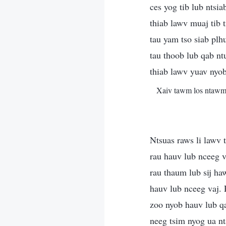
ces yog tib lub ntsi
thiab lawv muaj tib 
tau yam tso siab plh
tau thoob lub qab n
thiab lawv yuav nyob
Xaiv tawm los ntawm
Ntsuas raws li lawv 
rau hauv lub nceeg v
rau thaum lub sij h
hauv lub nceeg vaj.
zoo nyob hauv lub qa
neeg tsim nyog ua n