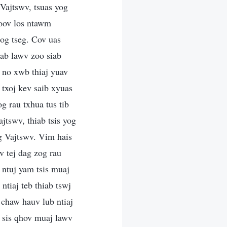
Vajtswv, tsuas yog
moov los ntawm
cog tseg. Cov uas
iab lawv zoo siab
i no xwb thiaj yuav
 txoj kev saib xyuas
g rau txhua tus tib
jtswv, thiab tsis yog
og Vajtswv. Vim hais
 tej dag zog rau
 ntuj yam tsis muaj
ntiaj teb thiab tswj
 chaw hauv lub ntiaj
b sis qhov muaj lawv