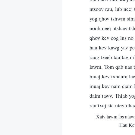
ntsoov rau, lub neej
yog qhov tshwm sim
noob neej ntshaw tsh
qhov kev cog lus no
hau kev kawg yav pe
raug txeeb tau tag 
lawm. Tom qab uas t
muaj kev txhaum lawm
muaj kev nam ciam lo
daim tawv. Thiab yo
rau txoj sia ntev dh
Xaiv tawm los ntaw
Hau Ke