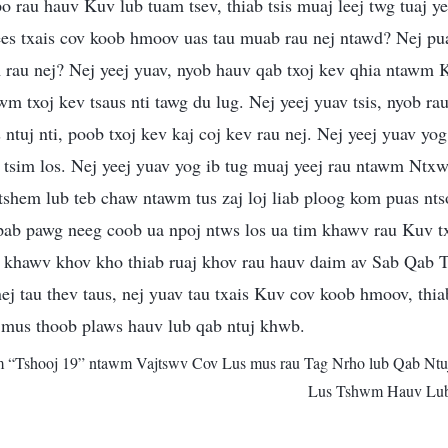
 rau hauv Kuv lub tuam tsev, thiab tsis muaj leej twg tuaj y
ees txais cov koob hmoov uas tau muab rau nej ntawd? Nej pua
m rau nej? Nej yeej yuav, nyob hauv qab txoj kev qhia ntawm K
wm txoj kev tsaus nti tawg du lug. Nej yeej yuav tsis, nyob ra
 ntuj nti, poob txoj kev kaj coj kev rau nej. Nej yeej yuav yo
 tsim los. Nej yeej yuav yog ib tug muaj yeej rau ntawm Ntx
tshem lub teb chaw ntawm tus zaj loj liab ploog kom puas nt
 pab pawg neeg coob ua npoj ntws los ua tim khawv rau Kuv tx
m khawv khov kho thiab ruaj khov rau hauv daim av Sab Qab 
j tau thev taus, nej yuav tau txais Kuv cov koob hmoov, thi
b mus thoob plaws hauv lub qab ntuj khwb.
m “Tshooj 19” ntawm Vajtswv Cov Lus mus rau Tag Nrho lub Qab Nt
Lus Tshwm Hauv Lub