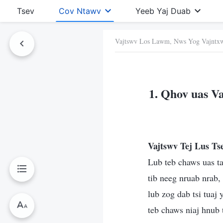
Tsev
Cov Ntawv
Yeeb Yaj Duab
Vajtswv Los Lawm, Nws Yog Vajntx
Ntawv No
1. Qhov uas Va
Vajtswv Tej Lus T
Lub teb chaws uas ta
tib neeg nruab nrab,
lub zog dab tsi tua
teb chaws niaj hnub 