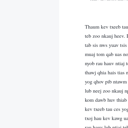
Thaum kev txeeb tau 
teb zoo nkauj heev. 
tab sis nws yuav tsi
muaj tom qab uas noo
nyob rau hauv ntiaj 
thawj qhia hais tias
yog qhov pib ntawm t
lub neej zoo nkauj n
kom dawb huv thiab 
kev txeeb tau ces y
txoj hau kev kawg ua
rau hauv lub ntiaj te