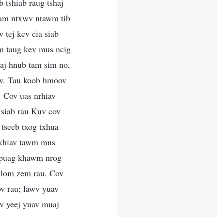
 tshiab raug tshaj
 yam ntxwv ntawm tib
 tej kev cia siab
om taug kev mus ncig
aj hnub tam sim no,
ov. Tau koob hmoov
. Cov uas nrhiav
 siab rau Kuv cov
 tseeb txog txhua
 khiav tawm mus
 puag khawm nrog
 lom zem rau. Cov
v rau; lawv yuav
wv yeej yuav muaj