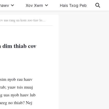
Khawv
Xov Xwm
Hais Txog Peb
1. Qhov uas Vajtswv cog lus rau cov uas tau txais kev cawm dim thiab cov uas raug ua kom zoo tiav log lawm
m dim thiab cov
tsim nyob rau hauv
rab; yuav tsis muaj
eg uas nyob hauv lub
neeg no thiab? Nej