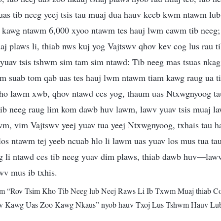
 uas tib neeg yeej tsis tau muaj dua hauv keeb kwm ntawm lub 
 kawg ntawm 6,000 xyoo ntawm tes hauj lwm cawm tib neeg;
aj plaws li, thiab nws kuj yog Vajtswv qhov kev cog lus rau ti
 yuav tsis tshwm sim tam sim ntawd: Tib neeg mas tsuas nkag 
m suab tom qab uas tes hauj lwm ntawm tiam kawg raug ua tia
nrho lawm xwb, qhov ntawd ces yog, thaum uas Ntxwgnyoog ta
ib neeg raug lim kom dawb huv lawm, lawv yuav tsis muaj l
, vim Vajtswv yeej yuav tua yeej Ntxwgnyoog, txhais tau hai
s ntawm tej yeeb ncuab hlo li lawm uas yuav los mus tua tau
g li ntawd ces tib neeg yuav dim plaws, thiab dawb huv—law
awv mus ib txhis.
m “Rov Tsim Kho Tib Neeg lub Neej Raws Li Ib Txwm Muaj thiab Co
v Kawg Uas Zoo Kawg Nkaus” nyob hauv Txoj Lus Tshwm Hauv Lub