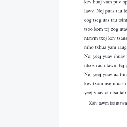
kev huaj vam puv npo
lawv. Nej puas tau l
cog tseg uas tau tsi
tsoo kom tej zog nta
ntawm txoj kev tsaus
nrho txhua yam raug
Nej yeej yuav rhuav 
ntsos rau ntawm tej
Nej yeej yuav ua ti
kev txom nyem uas ne
yeej yuav ci ntsa ia
Xaiv tawm los ntaw