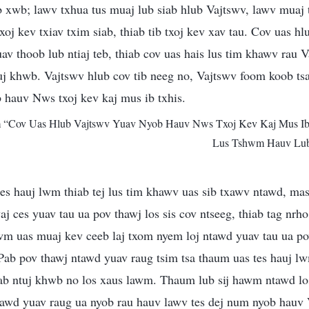
ab xwb; lawv txhua tus muaj lub siab hlub Vajtswv, lawv muaj 
txoj kev txiav txim siab, thiab tib txoj kev xav tau. Cov uas h
uav thoob lub ntiaj teb, thiab cov uas hais lus tim khawv rau 
tuj khwb. Vajtswv hlub cov tib neeg no, Vajtswv foom koob ts
 hauv Nws txoj kev kaj mus ib txhis.
 “Cov Uas Hlub Vajtswv Yuav Nyob Hauv Nws Txoj Kev Kaj Mus Ib 
Lus Tshwm Hauv Lub
tes hauj lwm thiab tej lus tim khawv uas sib txawv ntawd, ma
aj ces yuav tau ua pov thawj los sis cov ntseeg, thiab tag nrh
awm uas muaj kev ceeb laj txom nyem loj ntawd yuav tau ua po
 Pab pov thawj ntawd yuav raug tsim tsa thaum uas tes hauj 
b ntuj khwb no los xaus lawm. Thaum lub sij hawm ntawd los 
tawd yuav raug ua nyob rau hauv lawv tes dej num nyob hauv 