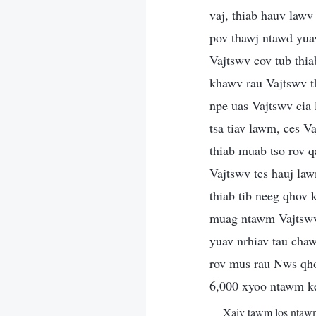
vaj, thiab hauv law
pov thawj ntawd yuav
Vajtswv cov tub thia
khawv rau Vajtswv th
npe uas Vajtswv cia
tsa tiav lawm, ces V
thiab muab tso rov 
Vajtswv tes hauj la
thiab tib neeg qhov
muag ntawm Vajtswv 
yuav nrhiav tau chaw
rov mus rau Nws qh
6,000 xyoo ntawm ke
Xaiv tawm los ntaw