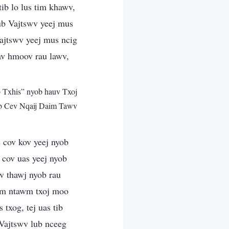
tib lo lus tim khawv,
lub Vajtswv yeej mus
Vajtswv yeej mus ncig
av hmoov rau lawv,
Txhis” nyob hauv Txoj
 Cev Nqaij Daim Tawv
s cov kov yeej nyob
o cov uas yeej nyob
v thawj nyob rau
lwm ntawm txoj moo
txog, tej uas tib
Vajtswv lub nceeg