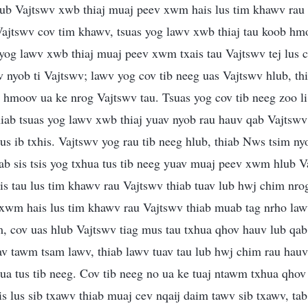
lub Vajtswv xwb thiaj muaj peev xwm hais lus tim khawv rau 
Vajtswv cov tim khawv, tsuas yog lawv xwb thiaj tau koob h
 yog lawv xwb thiaj muaj peev xwm txais tau Vajtswv tej lus 
 nyob ti Vajtswv; lawv yog cov tib neeg uas Vajtswv hlub, th
b hmoov ua ke nrog Vajtswv tau. Tsuas yog cov tib neeg zoo l
hiab tsuas yog lawv xwb thiaj yuav nyob rau hauv qab Vajtswv
mus ib txhis. Vajtswv yog rau tib neeg hlub, thiab Nws tsim nyo
tab sis tsis yog txhua tus tib neeg yuav muaj peev xwm hlub Va
ais tau lus tim khawv rau Vajtswv thiab tuav lub hwj chim nr
 xwm hais lus tim khawv rau Vajtswv thiab muab tag nrho lawv
, cov uas hlub Vajtswv tiag mus tau txhua qhov hauv lub qab
av tawm tsam lawv, thiab lawv tuav tau lub hwj chim rau hauv 
ua tus tib neeg. Cov tib neeg no ua ke tuaj ntawm txhua qhov
is lus sib txawv thiab muaj cev nqaij daim tawv sib txawv, ta