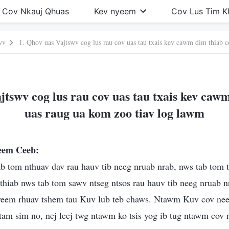
Cov Nkauj Qhuas
Kev nyeem
Cov Lus Tim 
wv
jtswv cog lus rau cov uas tau txais kev caw
uas raug ua kom zoo tiav log lawm
seem Ceeb:
b tom nthuav dav rau hauv tib neeg nruab nrab, nws tab tom 
 thiab nws tab tom sawv ntseg ntsos rau hauv tib neeg nruab n
j yeem rhuav tshem tau Kuv lub teb chaws. Ntawm Kuv cov ne
tam sim no, nej leej twg ntawm ko tsis yog ib tug ntawm cov 