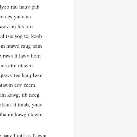
 Nyob rau hauv pab
em ces yuav ua
awv tej lus tim
d tsis yog tej koob
om ntawd raug tsim
o raws li lawv hom
taus cim ntawm
ajtswv tes hauj lwm
 ntawm cov zeem
um kawg, tib neeg
kaus li thiab, yuav
m thaum kawg ntawm
b hauv Txoj Lus Tshwm