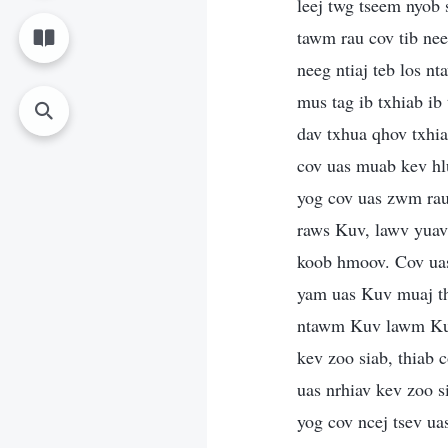
leej twg tseem nyob
tawm rau cov tib nee
neeg ntiaj teb los n
mus tag ib txhiab ib
dav txhua qhov txhi
cov uas muab kev hl
yog cov uas zwm rau 
raws Kuv, lawv yuav
koob hmoov. Cov uas 
yam uas Kuv muaj th
ntawm Kuv lawm Kuv
kev zoo siab, thiab
uas nrhiav kev zoo 
yog cov ncej tsev ua