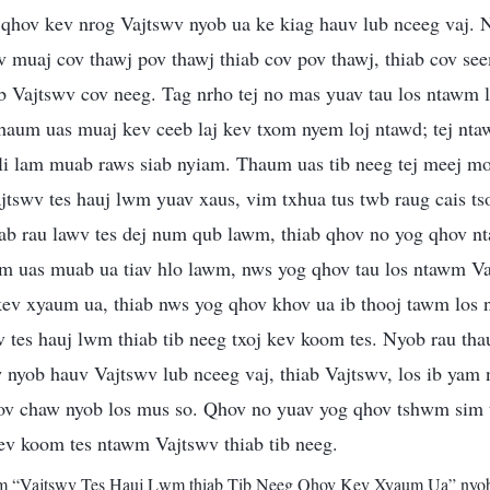
v qhov kev nrog Vajtswv nyob ua ke kiag hauv lub nceeg vaj.
 muaj cov thawj pov thawj thiab cov pov thawj, thiab cov se
b Vajtswv cov neeg. Tag nrho tej no mas yuav tau los ntawm l
aum uas muaj kev ceeb laj kev txom nyem loj ntawd; tej ntaw
 li lam muab raws siab nyiam. Thaum uas tib neeg tej meej m
ajtswv tes hauj lwm yuav xaus, vim txhua tus twb raug cais ts
qab rau lawv tes dej num qub lawm, thiab qhov no yog qhov n
wm uas muab ua tiav hlo lawm, nws yog qhov tau los ntawm V
 kev xyaum ua, thiab nws yog qhov khov ua ib thooj tawm los
tes hauj lwm thiab tib neeg txoj kev koom tes. Nyob rau tha
 nyob hauv Vajtswv lub nceeg vaj, thiab Vajtswv, los ib yam n
ov chaw nyob los mus so. Qhov no yuav yog qhov tshwm si
v koom tes ntawm Vajtswv thiab tib neeg.
m “Vajtswv Tes Hauj Lwm thiab Tib Neeg Qhov Kev Xyaum Ua” nyo