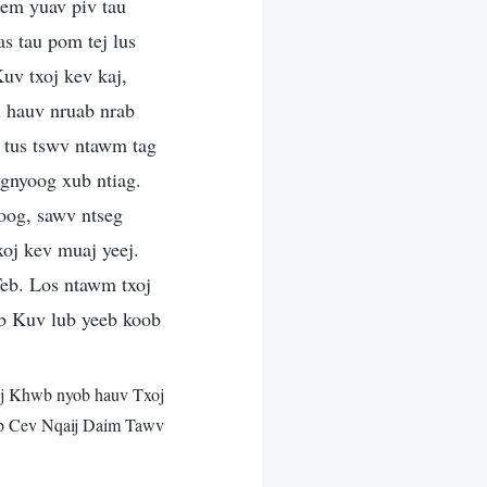
eem yuav piv tau
s tau pom tej lus
uv txoj kev kaj,
u hauv nruab nrab
g tus tswv ntawm tag
wgnyoog xub ntiag.
soog, sawv ntseg
oj kev muaj yeej.
Teb. Los ntawm txoj
ab Kuv lub yeeb koob
uj Khwb nyob hauv Txoj
 Cev Nqaij Daim Tawv