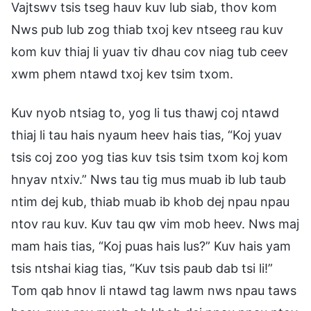
Vajtswv tsis tseg hauv kuv lub siab, thov kom
Nws pub lub zog thiab txoj kev ntseeg rau kuv
kom kuv thiaj li yuav tiv dhau cov niag tub ceev
xwm phem ntawd txoj kev tsim txom.
Kuv nyob ntsiag to, yog li tus thawj coj ntawd
thiaj li tau hais nyaum heev hais tias, “Koj yuav
tsis coj zoo yog tias kuv tsis tsim txom koj kom
hnyav ntxiv.” Nws tau tig mus muab ib lub taub
ntim dej kub, thiab muab ib khob dej npau npau
ntov rau kuv. Kuv tau qw vim mob heev. Nws maj
mam hais tias, “Koj puas hais lus?” Kuv hais yam
tsis ntshai kiag tias, “Kuv tsis paub dab tsi li!”
Tom qab hnov li ntawd tag lawm nws npau taws