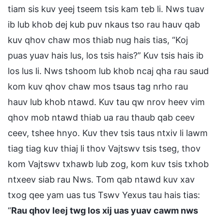
tiam sis kuv yeej tseem tsis kam teb li. Nws tuav
ib lub khob dej kub puv nkaus tso rau hauv qab
kuv qhov chaw mos thiab nug hais tias, “Koj
puas yuav hais lus, los tsis hais?” Kuv tsis hais ib
los lus li. Nws tshoom lub khob ncaj qha rau saud
kom kuv qhov chaw mos tsaus tag nrho rau
hauv lub khob ntawd. Kuv tau qw nrov heev vim
qhov mob ntawd thiab ua rau thaub qab ceev
ceev, tshee hnyo. Kuv thev tsis taus ntxiv li lawm
tiag tiag kuv thiaj li thov Vajtswv tsis tseg, thov
kom Vajtswv txhawb lub zog, kom kuv tsis txhob
ntxeev siab rau Nws. Tom qab ntawd kuv xav
txog qee yam uas tus Tswv Yexus tau hais tias:
“
Rau qhov leej twg los xij uas yuav cawm nws