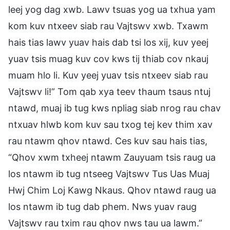
leej yog dag xwb. Lawv tsuas yog ua txhua yam
kom kuv ntxeev siab rau Vajtswv xwb. Txawm
hais tias lawv yuav hais dab tsi los xij, kuv yeej
yuav tsis muag kuv cov kws tij thiab cov nkauj
muam hlo li. Kuv yeej yuav tsis ntxeev siab rau
Vajtswv li!” Tom qab xya teev thaum tsaus ntuj
ntawd, muaj ib tug kws npliag siab nrog rau chav
ntxuav hlwb kom kuv sau txog tej kev thim xav
rau ntawm qhov ntawd. Ces kuv sau hais tias,
“Qhov xwm txheej ntawm Zauyuam tsis raug ua
los ntawm ib tug ntseeg Vajtswv Tus Uas Muaj
Hwj Chim Loj Kawg Nkaus. Qhov ntawd raug ua
los ntawm ib tug dab phem. Nws yuav raug
Vajtswv rau txim rau qhov nws tau ua lawm.”