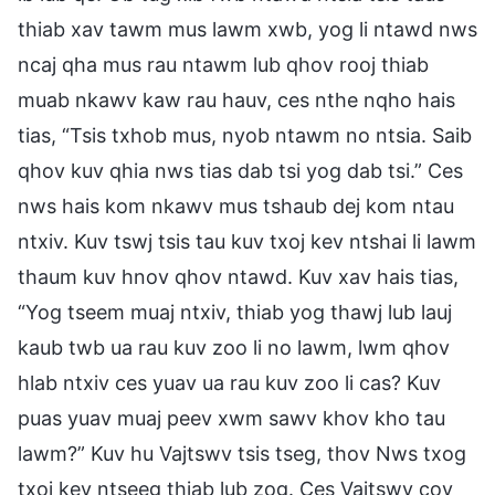
thiab xav tawm mus lawm xwb, yog li ntawd nws
ncaj qha mus rau ntawm lub qhov rooj thiab
muab nkawv kaw rau hauv, ces nthe nqho hais
tias, “Tsis txhob mus, nyob ntawm no ntsia. Saib
qhov kuv qhia nws tias dab tsi yog dab tsi.” Ces
nws hais kom nkawv mus tshaub dej kom ntau
ntxiv. Kuv tswj tsis tau kuv txoj kev ntshai li lawm
thaum kuv hnov qhov ntawd. Kuv xav hais tias,
“Yog tseem muaj ntxiv, thiab yog thawj lub lauj
kaub twb ua rau kuv zoo li no lawm, lwm qhov
hlab ntxiv ces yuav ua rau kuv zoo li cas? Kuv
puas yuav muaj peev xwm sawv khov kho tau
lawm?” Kuv hu Vajtswv tsis tseg, thov Nws txog
txoj kev ntseeg thiab lub zog. Ces Vajtswv cov