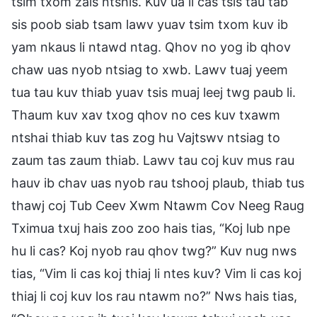
tsim txom zais ntshis. Kuv ua li cas tsis tau tab
sis poob siab tsam lawv yuav tsim txom kuv ib
yam nkaus li ntawd ntag. Qhov no yog ib qhov
chaw uas nyob ntsiag to xwb. Lawv tuaj yeem
tua tau kuv thiab yuav tsis muaj leej twg paub li.
Thaum kuv xav txog qhov no ces kuv txawm
ntshai thiab kuv tas zog hu Vajtswv ntsiag to
zaum tas zaum thiab. Lawv tau coj kuv mus rau
hauv ib chav uas nyob rau tshooj plaub, thiab tus
thawj coj Tub Ceev Xwm Ntawm Cov Neeg Raug
Tximua txuj hais zoo zoo hais tias, “Koj lub npe
hu li cas? Koj nyob rau qhov twg?” Kuv nug nws
tias, “Vim li cas koj thiaj li ntes kuv? Vim li cas koj
thiaj li coj kuv los rau ntawm no?” Nws hais tias,