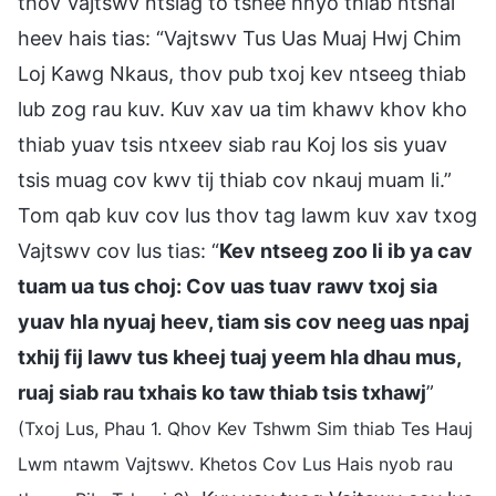
thov Vajtswv ntsiag to tshee hnyo thiab ntshai
heev hais tias: “Vajtswv Tus Uas Muaj Hwj Chim
Loj Kawg Nkaus, thov pub txoj kev ntseeg thiab
lub zog rau kuv. Kuv xav ua tim khawv khov kho
thiab yuav tsis ntxeev siab rau Koj los sis yuav
tsis muag cov kwv tij thiab cov nkauj muam li.”
Tom qab kuv cov lus thov tag lawm kuv xav txog
Vajtswv cov lus tias: “
Kev ntseeg zoo li ib ya cav
tuam ua tus choj: Cov uas tuav rawv txoj sia
yuav hla nyuaj heev, tiam sis cov neeg uas npaj
txhij fij lawv tus kheej tuaj yeem hla dhau mus,
ruaj siab rau txhais ko taw thiab tsis txhawj
”
(Txoj Lus, Phau 1. Qhov Kev Tshwm Sim thiab Tes Hauj
Lwm ntawm Vajtswv. Khetos Cov Lus Hais nyob rau