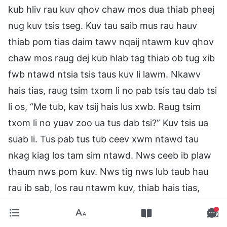
kub hliv rau kuv qhov chaw mos dua thiab pheej
nug kuv tsis tseg. Kuv tau saib mus rau hauv
thiab pom tias daim tawv nqaij ntawm kuv qhov
chaw mos raug dej kub hlab tag thiab ob tug xib
fwb ntawd ntsia tsis taus kuv li lawm. Nkawv
hais tias, raug tsim txom li no pab tsis tau dab tsi
li os, “Me tub, kav tsij hais lus xwb. Raug tsim
txom li no yuav zoo ua tus dab tsi?” Kuv tsis ua
suab li. Tus pab tus tub ceev xwm ntawd tau
nkag kiag los tam sim ntawd. Nws ceeb ib plaw
thaum nws pom kuv. Nws tig nws lub taub hau
rau ib sab, los rau ntawm kuv, thiab hais tias,
“Cia li lees txim xwb. Peb twb ntes tau cov tib
neeg zoo li koj coob leej lawm. Tab txawm koj