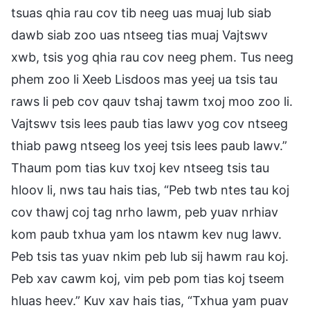
tsuas qhia rau cov tib neeg uas muaj lub siab
dawb siab zoo uas ntseeg tias muaj Vajtswv
xwb, tsis yog qhia rau cov neeg phem. Tus neeg
phem zoo li Xeeb Lisdoos mas yeej ua tsis tau
raws li peb cov qauv tshaj tawm txoj moo zoo li.
Vajtswv tsis lees paub tias lawv yog cov ntseeg
thiab pawg ntseeg los yeej tsis lees paub lawv.”
Thaum pom tias kuv txoj kev ntseeg tsis tau
hloov li, nws tau hais tias, “Peb twb ntes tau koj
cov thawj coj tag nrho lawm, peb yuav nrhiav
kom paub txhua yam los ntawm kev nug lawv.
Peb tsis tas yuav nkim peb lub sij hawm rau koj.
Peb xav cawm koj, vim peb pom tias koj tseem
hluas heev.” Kuv xav hais tias, “Txhua yam puav