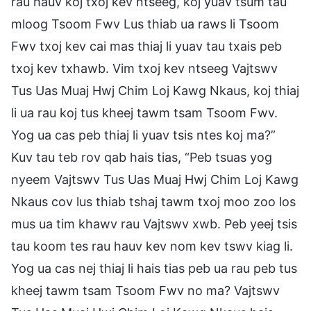
rau hauv koj txoj kev ntseeg, koj yuav tsum tau
mloog Tsoom Fwv Lus thiab ua raws li Tsoom
Fwv txoj kev cai mas thiaj li yuav tau txais peb
txoj kev txhawb. Vim txoj kev ntseeg Vajtswv
Tus Uas Muaj Hwj Chim Loj Kawg Nkaus, koj thiaj
li ua rau koj tus kheej tawm tsam Tsoom Fwv.
Yog ua cas peb thiaj li yuav tsis ntes koj ma?”
Kuv tau teb rov qab hais tias, “Peb tsuas yog
nyeem Vajtswv Tus Uas Muaj Hwj Chim Loj Kawg
Nkaus cov lus thiab tshaj tawm txoj moo zoo los
mus ua tim khawv rau Vajtswv xwb. Peb yeej tsis
tau koom tes rau hauv kev nom kev tswv kiag li.
Yog ua cas nej thiaj li hais tias peb ua rau peb tus
kheej tawm tsam Tsoom Fwv no ma? Vajtswv