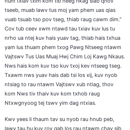
num txiav txim kom tib neeg nkag siab qhov
tseeb, muab lawv tus moj yam phem uas qias
vuab tsuab tso pov tseg, thiab raug cawm dim.”
Cov tub ceev xwm ntawd tau txiav kuv lus tu
nrho ua ntej kuv hais yuav tag, thiab hais txhua
yam lus thuam phem txog Pawg Ntseeg ntawm
Vajtswv Tus Uas Muaj Hwj Chim Loj Kawg Nkaus.
Nws hais kom kuv tso kuv txoj kev ntseeg tseg.
Txawm nws yuav hais dab tsi los xij, kuv nyob
ntsiag to rau ntawm Vajtswv xub ntiag, thov
kom Nws tiv thaiv kuv kom txhob raug
Ntxwgnyoog tej tswv yim dag ntxias.
Kwv yees li thaum tav su nyob rau hnub peb,
lawv tau hu kuv rov qab los rau ntawm chav sib