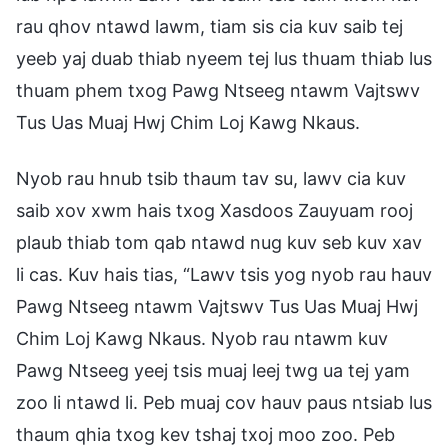
rau qhov ntawd lawm, tiam sis cia kuv saib tej
yeeb yaj duab thiab nyeem tej lus thuam thiab lus
thuam phem txog Pawg Ntseeg ntawm Vajtswv
Tus Uas Muaj Hwj Chim Loj Kawg Nkaus.
Nyob rau hnub tsib thaum tav su, lawv cia kuv
saib xov xwm hais txog Xasdoos Zauyuam rooj
plaub thiab tom qab ntawd nug kuv seb kuv xav
li cas. Kuv hais tias, “Lawv tsis yog nyob rau hauv
Pawg Ntseeg ntawm Vajtswv Tus Uas Muaj Hwj
Chim Loj Kawg Nkaus. Nyob rau ntawm kuv
Pawg Ntseeg yeej tsis muaj leej twg ua tej yam
zoo li ntawd li. Peb muaj cov hauv paus ntsiab lus
thaum qhia txog kev tshaj txoj moo zoo. Peb