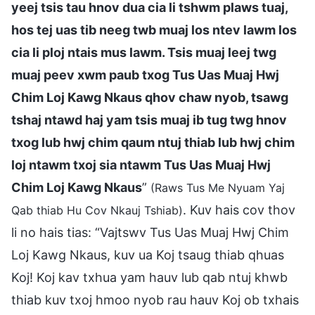
yeej tsis tau hnov dua cia li tshwm plaws tuaj,
hos tej uas tib neeg twb muaj los ntev lawm los
cia li ploj ntais mus lawm. Tsis muaj leej twg
muaj peev xwm paub txog Tus Uas Muaj Hwj
Chim Loj Kawg Nkaus qhov chaw nyob, tsawg
tshaj ntawd haj yam tsis muaj ib tug twg hnov
txog lub hwj chim qaum ntuj thiab lub hwj chim
loj ntawm txoj sia ntawm Tus Uas Muaj Hwj
Chim Loj Kawg Nkaus
”
(Raws Tus Me Nyuam Yaj
. Kuv hais cov thov
Qab thiab Hu Cov Nkauj Tshiab)
li no hais tias: “Vajtswv Tus Uas Muaj Hwj Chim
Loj Kawg Nkaus, kuv ua Koj tsaug thiab qhuas
Koj! Koj kav txhua yam hauv lub qab ntuj khwb
thiab kuv txoj hmoo nyob rau hauv Koj ob txhais