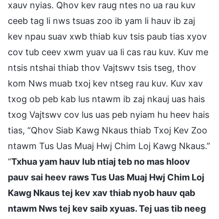
xauv nyias. Qhov kev raug ntes no ua rau kuv
ceeb tag li nws tsuas zoo ib yam li hauv ib zaj
kev npau suav xwb thiab kuv tsis paub tias xyov
cov tub ceev xwm yuav ua li cas rau kuv. Kuv me
ntsis ntshai thiab thov Vajtswv tsis tseg, thov
kom Nws muab txoj kev ntseg rau kuv. Kuv xav
txog ob peb kab lus ntawm ib zaj nkauj uas hais
txog Vajtswv cov lus uas peb nyiam hu heev hais
tias, “Qhov Siab Kawg Nkaus thiab Txoj Kev Zoo
ntawm Tus Uas Muaj Hwj Chim Loj Kawg Nkaus.”
“
Txhua yam hauv lub ntiaj teb no mas hloov
pauv sai heev raws Tus Uas Muaj Hwj Chim Loj
Kawg Nkaus tej kev xav thiab nyob hauv qab
ntawm Nws tej kev saib xyuas. Tej uas tib neeg