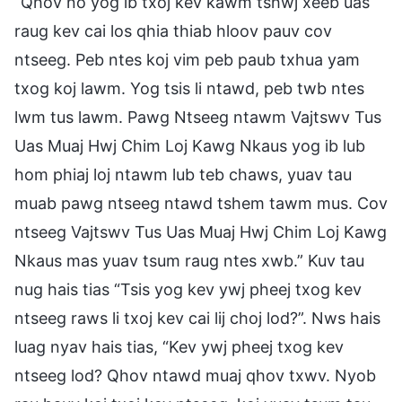
“Qhov no yog ib txoj kev kawm tshwj xeeb uas
raug kev cai los qhia thiab hloov pauv cov
ntseeg. Peb ntes koj vim peb paub txhua yam
txog koj lawm. Yog tsis li ntawd, peb twb ntes
lwm tus lawm. Pawg Ntseeg ntawm Vajtswv Tus
Uas Muaj Hwj Chim Loj Kawg Nkaus yog ib lub
hom phiaj loj ntawm lub teb chaws, yuav tau
muab pawg ntseeg ntawd tshem tawm mus. Cov
ntseeg Vajtswv Tus Uas Muaj Hwj Chim Loj Kawg
Nkaus mas yuav tsum raug ntes xwb.” Kuv tau
nug hais tias “Tsis yog kev ywj pheej txog kev
ntseeg raws li txoj kev cai lij choj lod?”. Nws hais
luag nyav hais tias, “Kev ywj pheej txog kev
ntseeg lod? Qhov ntawd muaj qhov txwv. Nyob