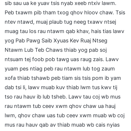
sib sau ua ke yuav tsis nyab xeeb ntxiv lawm.
Peb txawm pib tham txog qhov hloov chaw. Tsis
ntev ntawd, muaj plaub tug neeg txawv ntsej
muag tau los rau ntawm qab khav, hais tias lawv
yog Pab Pawg Saib Xyuas Kev Ruaj Ntseg
Ntawm Lub Teb Chaws thiab yog pab soj
ntsuam tej foob pob tawg uas raug zais. Lawv
yuam pes ntiag peb rau ntawm lub tog zaum
xofa thiab tshawb peb tiam sis tsis pom ib yam
dab tsi li, lawv muab kuv thiab lwm tus kwv tij
tso rau hauv ib lub tsheb. Lawv tau coj wb mus
rau ntawm tub ceev xwm qhov chaw ua hauj
lwm, qhov chaw uas tub ceev xwm muab wb coj
mus rau hauv qab av thiab muab wb cais nyias