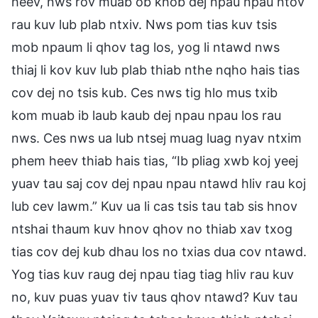
heev, nws rov muab ob khob dej npau npau ntov
rau kuv lub plab ntxiv. Nws pom tias kuv tsis
mob npaum li qhov tag los, yog li ntawd nws
thiaj li kov kuv lub plab thiab nthe nqho hais tias
cov dej no tsis kub. Ces nws tig hlo mus txib
kom muab ib laub kaub dej npau npau los rau
nws. Ces nws ua lub ntsej muag luag nyav ntxim
phem heev thiab hais tias, “Ib pliag xwb koj yeej
yuav tau saj cov dej npau npau ntawd hliv rau koj
lub cev lawm.” Kuv ua li cas tsis tau tab sis hnov
ntshai thaum kuv hnov qhov no thiab xav txog
tias cov dej kub dhau los no txias dua cov ntawd.
Yog tias kuv raug dej npau tiag tiag hliv rau kuv
no, kuv puas yuav tiv taus qhov ntawd? Kuv tau