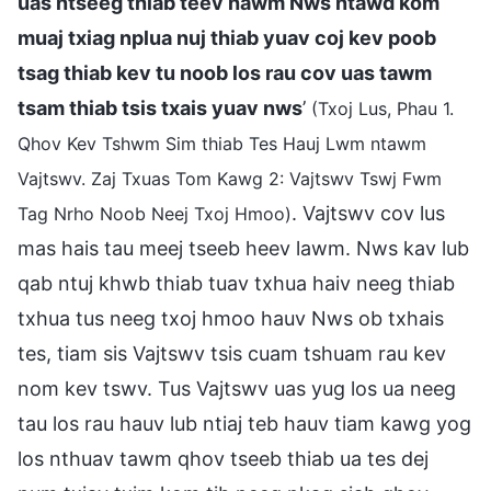
uas ntseeg thiab teev hawm Nws ntawd kom
muaj txiag nplua nuj thiab yuav coj kev poob
tsag thiab kev tu noob los rau cov uas tawm
tsam thiab tsis txais yuav nws
’
(Txoj Lus, Phau 1.
Qhov Kev Tshwm Sim thiab Tes Hauj Lwm ntawm
Vajtswv. Zaj Txuas Tom Kawg 2: Vajtswv Tswj Fwm
. Vajtswv cov lus
Tag Nrho Noob Neej Txoj Hmoo)
mas hais tau meej tseeb heev lawm. Nws kav lub
qab ntuj khwb thiab tuav txhua haiv neeg thiab
txhua tus neeg txoj hmoo hauv Nws ob txhais
tes, tiam sis Vajtswv tsis cuam tshuam rau kev
nom kev tswv. Tus Vajtswv uas yug los ua neeg
tau los rau hauv lub ntiaj teb hauv tiam kawg yog
los nthuav tawm qhov tseeb thiab ua tes dej