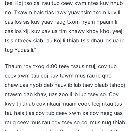
tes. Koj tso cai rau tub ceev xwm ntes kuv hnub
no. Txawm hais tias lawv yuav tsim txom kuv li
cas los sis kuv yuav raug txom nyem npaum li
cas los xij, kuv xav ua tim khawv khov kho, yeej
tsis ntxeev siab rau Koj li thiab tsis dhau los ua ib
tug Yudas li.”
Thaum rov txog 4:00 teev tsaus ntuj, cov tub
ceev xwm tau coj kuv tawm mus rau ib qho
chaw uas nyob deb hauv ib lub tsev plaub tshooj
ntawm qab khav, uas zoo li ib lub tsev so. Cov
kwv tij thiab cov nkauj muam coob leej ntau tus
tau hais tias cov tub ceev xwm xa cov neeg uas
raug ceev mus rau cov tsev so coj mus nug thiab