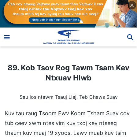
89. Kob Tsov Rog Tawm Tsam Kev Ntxuav Hlwb
89. Kob Tsov Rog Tawm Tsam Kev
Ntxuav Hlwb
Sau los ntawm Tsauj Liaj, Teb Chaws Suav
Kuv tau raug Tsoom Fwv Koom Tsham Suav cov
tub ceev xwm ntes vim kuv txoj kev ntseeg
thaum kuv muaj 19 xyoos. Lawv muab kuv tsim