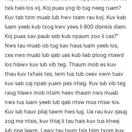
tsis hais los xij. Koj puas yog ib tug neeg ruam?
Kuv tab tom muab lub hwv tsam rau koj. Kuv kab
luam yeeb kub txog kwv yees li 800 disnkis diam.
Koj puas xav paub seb kub npaum zoo li cas?”
Nws tau muab ob tug kav haus luam yeeb los,
ces nws muab lub qab uas kub liab ploog ntawd
los hlawv kuv lub xib teg. Thaum mob es kuv
thau kuv txhais tes, lwm tus tub ceev xwm tuav
kuv sab caj npab yuam pes ntiag. Kuv lub xib teg
raug hlawv mob ntsim heev thaum nws muab
nws tus luam yeeb lub qab ntsw mus ntsw los.
Kuv lub hauv pliaj tawm hws lug. Ua rau kuv qaug
zog me ntsis, kuv thiaj li tau hais kuv tus kheej
lub npe lawm. Lawv tau tsum tsis tsim txom kuv