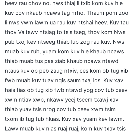
heev rau qhov no, nws thiaj li txib kom kuv hle
kuv cov nkaub ncaws tag nrho. Thaum pom zoo
li nws vwm lawm ua rau kuv ntshai heev. Kuv tau
thov Vajtswv ntsiag to tsis tseg, thov kom Nws
pub txoj kev ntseeg thiab lub zog rau kuv. Nws
muab kuv rub, yuam kom kuv hle khaub ncaws
thiab muab tus pas ziab khaub ncaws ntawd
ntaus kuv ob peb zaug ntxiv, ces kom ob tug xib
fwb muab kuv tuav nqis saum txaj los. Kuv xav
hais tias ob tug xib fwb ntawd yog cov tub ceev
xwm ntiav xwb, nkawv yeej tseem txawj xav
thiab yuav tsis nrog cov tub ceev xwm tsim
txom ib tug tub hluas. Kuv xav yuam kev lawm.
Lawv muab kuv nias ruaj ruaj, kom kuv txav tsis