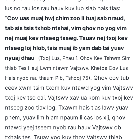
lus no tau los rau hauv kuv lub siab hais tias:
“
Cov uas muaj hwj chim zoo li tuaj sab nraud,
tab sis tsis txhob ntshai, vim qhov no yog vim
nej muaj kev ntseeg tsawg. Tsuav nej txoj kev
ntseeg loj hlob, tsis muaj ib yam dab tsi yuav
nyuaj dhau
”
(Txoj Lus, Phau 1. Qhov Kev Tshwm Sim
thiab Tes Hauj Lwm ntawm Vajtswv. Khetos Cov Lus
. Qhov cov tub
Hais nyob rau thaum Pib, Tshooj 75)
ceev xwm tsim txom kuv ntawd yog vim Vajtswv
txoj kev tso cai. Vajtswv xav ua kom kuv txoj kev
ntseeg zoo tiav log. Txawm hais tias lawv yuav
phem, yuav lim hiam npaum li cas los xij, qhov
ntawd yeej tseem nyob rau hauv Vajtswv ob
txhais tes. Tsuav yog kuv thov Vajtswv thiab