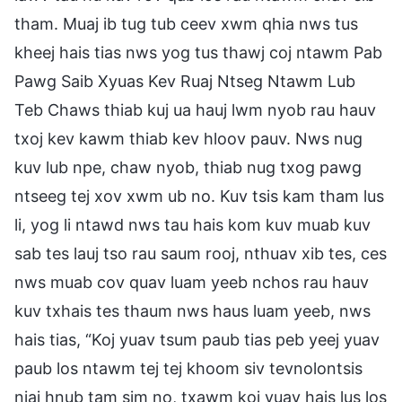
tham. Muaj ib tug tub ceev xwm qhia nws tus
kheej hais tias nws yog tus thawj coj ntawm Pab
Pawg Saib Xyuas Kev Ruaj Ntseg Ntawm Lub
Teb Chaws thiab kuj ua hauj lwm nyob rau hauv
txoj kev kawm thiab kev hloov pauv. Nws nug
kuv lub npe, chaw nyob, thiab nug txog pawg
ntseeg tej xov xwm ub no. Kuv tsis kam tham lus
li, yog li ntawd nws tau hais kom kuv muab kuv
sab tes lauj tso rau saum rooj, nthuav xib tes, ces
nws muab cov quav luam yeeb nchos rau hauv
kuv txhais tes thaum nws haus luam yeeb, nws
hais tias, “Koj yuav tsum paub tias peb yeej yuav
paub los ntawm tej tej khoom siv tevnolontsis
niaj hnub tam sim no, txawm koj yuav hais lus los