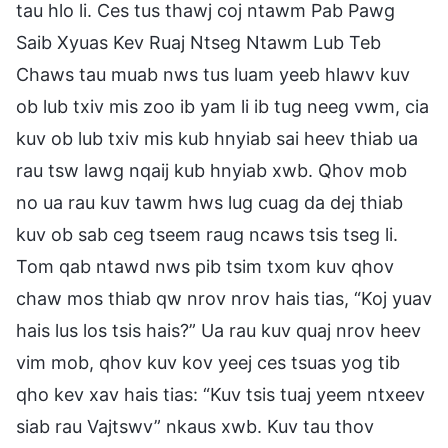
tau hlo li. Ces tus thawj coj ntawm Pab Pawg
Saib Xyuas Kev Ruaj Ntseg Ntawm Lub Teb
Chaws tau muab nws tus luam yeeb hlawv kuv
ob lub txiv mis zoo ib yam li ib tug neeg vwm, cia
kuv ob lub txiv mis kub hnyiab sai heev thiab ua
rau tsw lawg nqaij kub hnyiab xwb. Qhov mob
no ua rau kuv tawm hws lug cuag da dej thiab
kuv ob sab ceg tseem raug ncaws tsis tseg li.
Tom qab ntawd nws pib tsim txom kuv qhov
chaw mos thiab qw nrov nrov hais tias, “Koj yuav
hais lus los tsis hais?” Ua rau kuv quaj nrov heev
vim mob, qhov kuv kov yeej ces tsuas yog tib
qho kev xav hais tias: “Kuv tsis tuaj yeem ntxeev
siab rau Vajtswv” nkaus xwb. Kuv tau thov