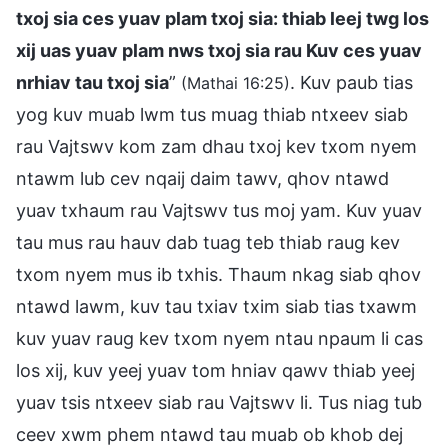
txoj sia ces yuav plam txoj sia: thiab leej twg los
xij uas yuav plam nws txoj sia rau Kuv ces yuav
nrhiav tau txoj sia
”
. Kuv paub tias
(Mathai 16:25)
yog kuv muab lwm tus muag thiab ntxeev siab
rau Vajtswv kom zam dhau txoj kev txom nyem
ntawm lub cev nqaij daim tawv, qhov ntawd
yuav txhaum rau Vajtswv tus moj yam. Kuv yuav
tau mus rau hauv dab tuag teb thiab raug kev
txom nyem mus ib txhis. Thaum nkag siab qhov
ntawd lawm, kuv tau txiav txim siab tias txawm
kuv yuav raug kev txom nyem ntau npaum li cas
los xij, kuv yeej yuav tom hniav qawv thiab yeej
yuav tsis ntxeev siab rau Vajtswv li. Tus niag tub
ceev xwm phem ntawd tau muab ob khob dej