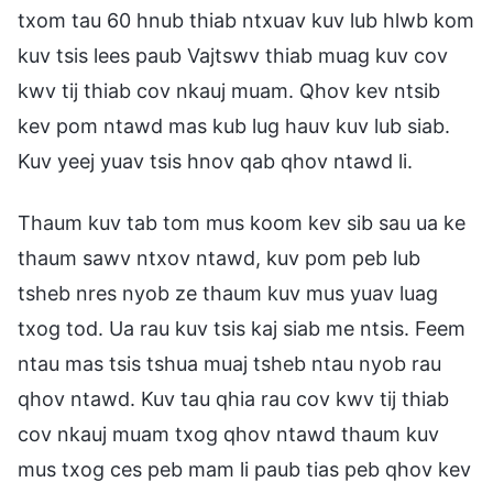
txom tau 60 hnub thiab ntxuav kuv lub hlwb kom
kuv tsis lees paub Vajtswv thiab muag kuv cov
kwv tij thiab cov nkauj muam. Qhov kev ntsib
kev pom ntawd mas kub lug hauv kuv lub siab.
Kuv yeej yuav tsis hnov qab qhov ntawd li.
Thaum kuv tab tom mus koom kev sib sau ua ke
thaum sawv ntxov ntawd, kuv pom peb lub
tsheb nres nyob ze thaum kuv mus yuav luag
txog tod. Ua rau kuv tsis kaj siab me ntsis. Feem
ntau mas tsis tshua muaj tsheb ntau nyob rau
qhov ntawd. Kuv tau qhia rau cov kwv tij thiab
cov nkauj muam txog qhov ntawd thaum kuv
mus txog ces peb mam li paub tias peb qhov kev