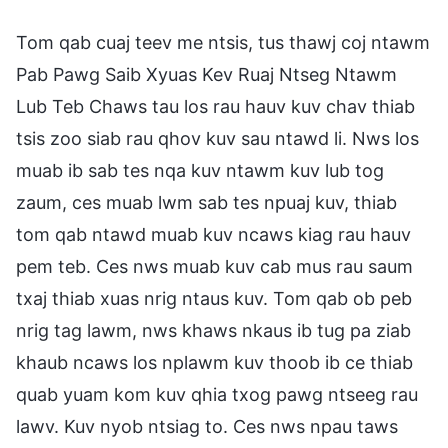
Tom qab cuaj teev me ntsis, tus thawj coj ntawm
Pab Pawg Saib Xyuas Kev Ruaj Ntseg Ntawm
Lub Teb Chaws tau los rau hauv kuv chav thiab
tsis zoo siab rau qhov kuv sau ntawd li. Nws los
muab ib sab tes nqa kuv ntawm kuv lub tog
zaum, ces muab lwm sab tes npuaj kuv, thiab
tom qab ntawd muab kuv ncaws kiag rau hauv
pem teb. Ces nws muab kuv cab mus rau saum
txaj thiab xuas nrig ntaus kuv. Tom qab ob peb
nrig tag lawm, nws khaws nkaus ib tug pa ziab
khaub ncaws los nplawm kuv thoob ib ce thiab
quab yuam kom kuv qhia txog pawg ntseeg rau
lawv. Kuv nyob ntsiag to. Ces nws npau taws