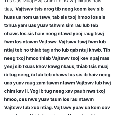
Tus Uas Muaj Hwj Chim Loj Kawg Nkaus hais
tias, ‘
Vajtswv tsis nrog tib neeg koom kev sib
huas ua nom ua tswv, tab sis txoj hmoo los sis
txhua yam uas yuav tshwm sim rau lub teb
chaws los sis haiv neeg ntawd yeej raug tswj
fwm los ntawm Vajtswv. Vajtswv tswj fwm lub
ntiaj teb no thiab tag nrho lub qab ntuj khwb. Tib
neeg txoj hmoo thiab Vajtswv txoj kev npaj mas
yeej sib txuas khov kawg nkaus, thiab tsis muaj
ib tug neeg, ib lub teb chaws los sis ib haiv neeg
uas yuav raug zam tawm ntawm Vajtswv lub hwj
chim kav li. Yog ib tug neeg xav paub nws txoj
hmoo, ces nws yuav tsum los rau ntawm
Vajtswv lub xub ntiag. Vajtswv yuav ua kom cov