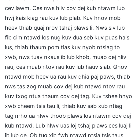
cev lawm. Ces nws hliv cov dej kub ntawm lub
hwj kais kiag rau kuv lub plab. Kuv hnov mob
heev thiab quaj nrov tshaj plaws li. Nws siv lub
fib cim ntawd los nug kuv dua seb kuv puas hais
lus, thiab thaum pom tias kuv nyob ntsiag to
xwb, nws tuav nkaus ib lub khob, muab dej hliv
rau, ces muab ntov rau kuv lub hauv siab. Qhov
ntawd mob heev ua rau kuv dhia paj paws, thiab
nws tas zog muab cov dej kub ntawd ntov rau
kuv txog ntua thaum cov dej tag. Kuv tshee hnyo
xwb cheem tsis tau li, thiab kuv sab xub ntiag
tag nrho ua hlwv thoob plaws los ntawm cov dej
kub ntawd. Lub hlwv uas loj tshaj plaws ces luaj li
ib lub qe. Ob tug xib fwb ntawd ntsia tsis taus