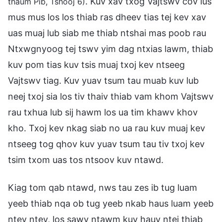
. Kuv xav txog Vajtswv cov lus
thaum Pib, Tshooj 6)
mus mus los los thiab ras dheev tias tej kev xav
uas muaj lub siab me thiab ntshai mas poob rau
Ntxwgnyoog tej tswv yim dag ntxias lawm, thiab
kuv pom tias kuv tsis muaj txoj kev ntseeg
Vajtswv tiag. Kuv yuav tsum tau muab kuv lub
neej txoj sia los tiv thaiv thiab vam khom Vajtswv
rau txhua lub sij hawm los ua tim khawv khov
kho. Txoj kev nkag siab no ua rau kuv muaj kev
ntseeg tog qhov kuv yuav tsum tau tiv txoj kev
tsim txom uas tos ntsoov kuv ntawd.
Kiag tom qab ntawd, nws tau zes ib tug luam
yeeb thiab nqa ob tug yeeb nkab haus luam yeeb
ntev ntev, los sawv ntawm kuv hauv ntej thiab