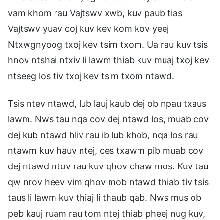
vam khom rau Vajtswv xwb, kuv paub tias
Vajtswv yuav coj kuv kev kom kov yeej
Ntxwgnyoog txoj kev tsim txom. Ua rau kuv tsis
hnov ntshai ntxiv li lawm thiab kuv muaj txoj kev
ntseeg los tiv txoj kev tsim txom ntawd.
Tsis ntev ntawd, lub lauj kaub dej ob npau txaus
lawm. Nws tau nqa cov dej ntawd los, muab cov
dej kub ntawd hliv rau ib lub khob, nqa los rau
ntawm kuv hauv ntej, ces txawm pib muab cov
dej ntawd ntov rau kuv qhov chaw mos. Kuv tau
qw nrov heev vim qhov mob ntawd thiab tiv tsis
taus li lawm kuv thiaj li thaub qab. Nws mus ob
peb kauj ruam rau tom ntej thiab pheej nug kuv,