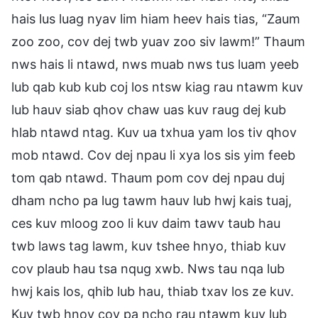
hais lus luag nyav lim hiam heev hais tias, “Zaum
zoo zoo, cov dej twb yuav zoo siv lawm!” Thaum
nws hais li ntawd, nws muab nws tus luam yeeb
lub qab kub kub coj los ntsw kiag rau ntawm kuv
lub hauv siab qhov chaw uas kuv raug dej kub
hlab ntawd ntag. Kuv ua txhua yam los tiv qhov
mob ntawd. Cov dej npau li xya los sis yim feeb
tom qab ntawd. Thaum pom cov dej npau duj
dham ncho pa lug tawm hauv lub hwj kais tuaj,
ces kuv mloog zoo li kuv daim tawv taub hau
twb laws tag lawm, kuv tshee hnyo, thiab kuv
cov plaub hau tsa nqug xwb. Nws tau nqa lub
hwj kais los, qhib lub hau, thiab txav los ze kuv.
Kuv twb hnov cov pa ncho rau ntawm kuv lub