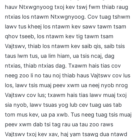
hauv Ntxwgnyoog txoj kev tswj fwm thiab raug
ntxias los ntawm Ntxwgnyoog. Cov tuag tshwm
lawv tus kheej los ntawm kev sawv tawm tsam
qhov tseeb, los ntawm kev tig tawm tsam
Vajtswv, thiab los ntawm kev saib qis, saib tsis
taus lwm tus, ua lim hiam, ua tsis ncaj, dag
ntxias, thiab ntxias dag. Txawm hais tias cov
neeg zoo li no tau noj thiab haus Vajtswv cov lus
los, lawv tsis muaj peev xwm ua neej nyob nrog
Vajtswv cov lus; txawm hais tias lawv muaj txoj
sia nyob, lawv tsuas yog lub cev tuag uas tab
tom mus kev, ua pa xwb. Tus neeg tuag tsis muaj
peev xwm dab tsi tag rau ua tau zoo raws
Vajtswv txoj kev xav, haj yam tsawg dua ntawd