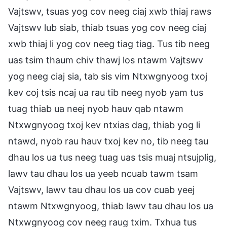
Vajtswv, tsuas yog cov neeg ciaj xwb thiaj raws
Vajtswv lub siab, thiab tsuas yog cov neeg ciaj
xwb thiaj li yog cov neeg tiag tiag. Tus tib neeg
uas tsim thaum chiv thawj los ntawm Vajtswv
yog neeg ciaj sia, tab sis vim Ntxwgnyoog txoj
kev coj tsis ncaj ua rau tib neeg nyob yam tus
tuag thiab ua neej nyob hauv qab ntawm
Ntxwgnyoog txoj kev ntxias dag, thiab yog li
ntawd, nyob rau hauv txoj kev no, tib neeg tau
dhau los ua tus neeg tuag uas tsis muaj ntsujplig,
lawv tau dhau los ua yeeb ncuab tawm tsam
Vajtswv, lawv tau dhau los ua cov cuab yeej
ntawm Ntxwgnyoog, thiab lawv tau dhau los ua
Ntxwgnyoog cov neeg raug txim. Txhua tus