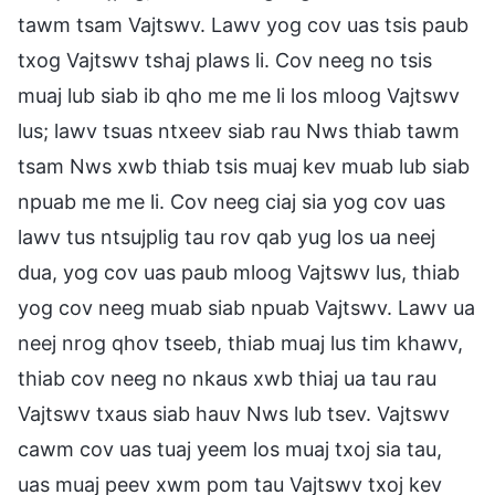
tawm tsam Vajtswv. Lawv yog cov uas tsis paub
txog Vajtswv tshaj plaws li. Cov neeg no tsis
muaj lub siab ib qho me me li los mloog Vajtswv
lus; lawv tsuas ntxeev siab rau Nws thiab tawm
tsam Nws xwb thiab tsis muaj kev muab lub siab
npuab me me li. Cov neeg ciaj sia yog cov uas
lawv tus ntsujplig tau rov qab yug los ua neej
dua, yog cov uas paub mloog Vajtswv lus, thiab
yog cov neeg muab siab npuab Vajtswv. Lawv ua
neej nrog qhov tseeb, thiab muaj lus tim khawv,
thiab cov neeg no nkaus xwb thiaj ua tau rau
Vajtswv txaus siab hauv Nws lub tsev. Vajtswv
cawm cov uas tuaj yeem los muaj txoj sia tau,
uas muaj peev xwm pom tau Vajtswv txoj kev