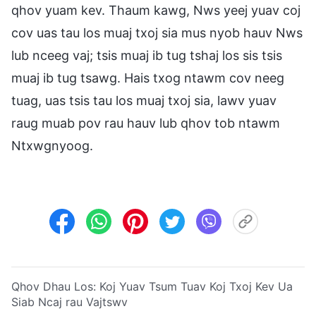
qhov yuam kev. Thaum kawg, Nws yeej yuav coj
cov uas tau los muaj txoj sia mus nyob hauv Nws
lub nceeg vaj; tsis muaj ib tug tshaj los sis tsis
muaj ib tug tsawg. Hais txog ntawm cov neeg
tuag, uas tsis tau los muaj txoj sia, lawv yuav
raug muab pov rau hauv lub qhov tob ntawm
Ntxwgnyoog.
Qhov Dhau Los:
Koj Yuav Tsum Tuav Koj Txoj Kev Ua
Siab Ncaj rau Vajtswv