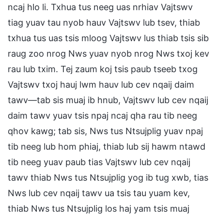
ncaj hlo li. Txhua tus neeg uas nrhiav Vajtswv
tiag yuav tau nyob hauv Vajtswv lub tsev, thiab
txhua tus uas tsis mloog Vajtswv lus thiab tsis sib
raug zoo nrog Nws yuav nyob nrog Nws txoj kev
rau lub txim. Tej zaum koj tsis paub tseeb txog
Vajtswv txoj hauj lwm hauv lub cev nqaij daim
tawv—tab sis muaj ib hnub, Vajtswv lub cev nqaij
daim tawv yuav tsis npaj ncaj qha rau tib neeg
qhov kawg; tab sis, Nws tus Ntsujplig yuav npaj
tib neeg lub hom phiaj, thiab lub sij hawm ntawd
tib neeg yuav paub tias Vajtswv lub cev nqaij
tawv thiab Nws tus Ntsujplig yog ib tug xwb, tias
Nws lub cev nqaij tawv ua tsis tau yuam kev,
thiab Nws tus Ntsujplig los haj yam tsis muaj