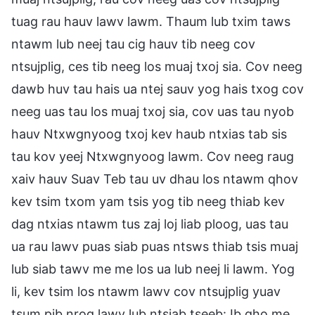
tuag rau hauv lawv lawm. Thaum lub txim taws
ntawm lub neej tau cig hauv tib neeg cov
ntsujplig, ces tib neeg los muaj txoj sia. Cov neeg
dawb huv tau hais ua ntej sauv yog hais txog cov
neeg uas tau los muaj txoj sia, cov uas tau nyob
hauv Ntxwgnyoog txoj kev haub ntxias tab sis
tau kov yeej Ntxwgnyoog lawm. Cov neeg raug
xaiv hauv Suav Teb tau uv dhau los ntawm qhov
kev tsim txom yam tsis yog tib neeg thiab kev
dag ntxias ntawm tus zaj loj liab ploog, uas tau
ua rau lawv puas siab puas ntsws thiab tsis muaj
lub siab tawv me me los ua lub neej li lawm. Yog
li, kev tsim los ntawm lawv cov ntsujplig yuav
tsum pib nrog lawv lub ntsiab tseeb: Ib qho me