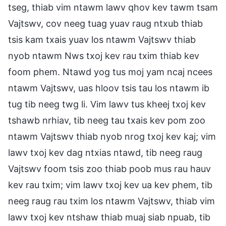
tseg, thiab vim ntawm lawv qhov kev tawm tsam
Vajtswv, cov neeg tuag yuav raug ntxub thiab
tsis kam txais yuav los ntawm Vajtswv thiab
nyob ntawm Nws txoj kev rau txim thiab kev
foom phem. Ntawd yog tus moj yam ncaj ncees
ntawm Vajtswv, uas hloov tsis tau los ntawm ib
tug tib neeg twg li. Vim lawv tus kheej txoj kev
tshawb nrhiav, tib neeg tau txais kev pom zoo
ntawm Vajtswv thiab nyob nrog txoj kev kaj; vim
lawv txoj kev dag ntxias ntawd, tib neeg raug
Vajtswv foom tsis zoo thiab poob mus rau hauv
kev rau txim; vim lawv txoj kev ua kev phem, tib
neeg raug rau txim los ntawm Vajtswv, thiab vim
lawv txoj kev ntshaw thiab muaj siab npuab, tib