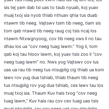
sis tej yam dab tsi uas to taub nyuab, koj yuav
muaj txoj sia nyob thiab nthuav qhia tus duab
ntawm tib neeg. Vajtswv tsim tib neeg, tiam sis
tom qab ntawd tib neeg raug coj tsis ncaj los
ntawm Ntxwgnyoog, cov tib neeg xws li no tau
dhau los ua “cov neeg tuag lawm.” Yog li, tom
qab koj tau hloov lawm, koj yuav tsis zoo li “cov
neeg tuag lawm” no. Nws yog Vajtswv cov lus
uas ua rau tib neeg tus ntsujplig cig thiab ua kom
lawv rov yug dua tshiab, thiab thaum tib neeg
tus ntsujplig rov yug dua tshiab, ces lawv tau los
muaj txoj sia. Thaum Kuv hais txog “cov neeg
tuag lawm,” Kuv hais rau cov cev tuag uas tsis
muaj ntsujplig, rau cov neeg uas cov ntsujplig