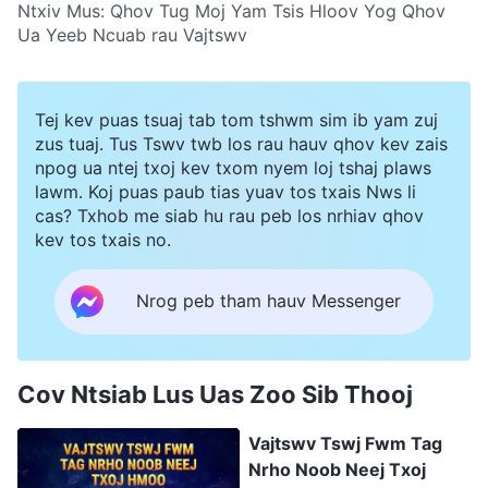
Ntxiv Mus:
Qhov Tug Moj Yam Tsis Hloov Yog Qhov
Ua Yeeb Ncuab rau Vajtswv
Tej kev puas tsuaj tab tom tshwm sim ib yam zuj
zus tuaj. Tus Tswv twb los rau hauv qhov kev zais
npog ua ntej txoj kev txom nyem loj tshaj plaws
lawm. Koj puas paub tias yuav tos txais Nws li
cas? Txhob me siab hu rau peb los nrhiav qhov
kev tos txais no.
Nrog peb tham hauv Messenger
Cov Ntsiab Lus Uas Zoo Sib Thooj
Vajtswv Tswj Fwm Tag
Nrho Noob Neej Txoj