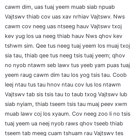
cawm dim, uas tuaj yeem muab siab npuab
Vajtswv thiab cov uas xav nrhiav Vajtswv. Nws
cawm cov neeg uas ntseeg hauv Vajtswv txoj
kev yug los ua neeg thiab hauv Nws qhov kev
tshwm sim. Qee tus neeg tuaj yeem los muaj txoj
sia tau, thiab qee tus neeg tsis tuaj yeem; qhov
no nyob ntawm seb lawv tus yeeb yam puas tuaj
yeem raug cawm dim tau los yog tsis tau. Coob
leej ntau tus tau hnov ntau cov lus los ntawm
Vajtswv tab sis tsis tau to taub txog Vajtswv lub
siab nyiam, thiab tseem tsis tau muaj peev xwm
muab lawv coj los xyaum. Cov neeg zoo li no tsis
tuaj yeem ua neej nyob raws qhov tseeb thiab
tseem tab meeg cuam tshuam rau Vajtswv tes