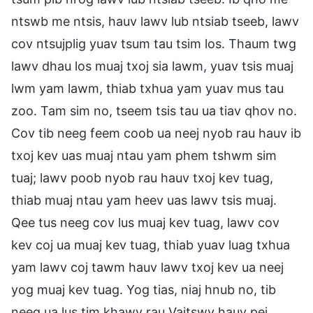
ntswb me ntsis, hauv lawv lub ntsiab tseeb, lawv
cov ntsujplig yuav tsum tau tsim los. Thaum twg
lawv dhau los muaj txoj sia lawm, yuav tsis muaj
lwm yam lawm, thiab txhua yam yuav mus tau
zoo. Tam sim no, tseem tsis tau ua tiav qhov no.
Cov tib neeg feem coob ua neej nyob rau hauv ib
txoj kev uas muaj ntau yam phem tshwm sim
tuaj; lawv poob nyob rau hauv txoj kev tuag,
thiab muaj ntau yam heev uas lawv tsis muaj.
Qee tus neeg cov lus muaj kev tuag, lawv cov
kev coj ua muaj kev tuag, thiab yuav luag txhua
yam lawv coj tawm hauv lawv txoj kev ua neej
yog muaj kev tuag. Yog tias, niaj hnub no, tib
neeg ua lus tim khawv rau Vajtswv hauv pej