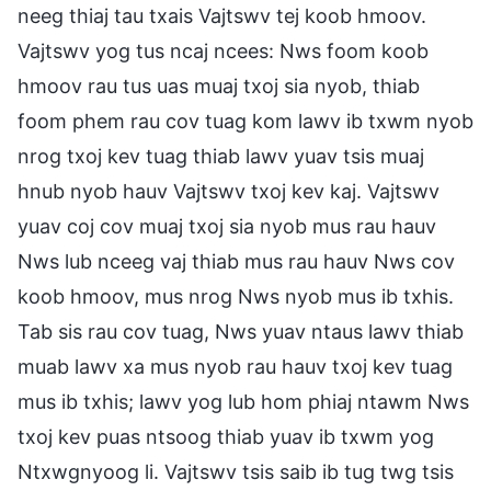
neeg thiaj tau txais Vajtswv tej koob hmoov.
Vajtswv yog tus ncaj ncees: Nws foom koob
hmoov rau tus uas muaj txoj sia nyob, thiab
foom phem rau cov tuag kom lawv ib txwm nyob
nrog txoj kev tuag thiab lawv yuav tsis muaj
hnub nyob hauv Vajtswv txoj kev kaj. Vajtswv
yuav coj cov muaj txoj sia nyob mus rau hauv
Nws lub nceeg vaj thiab mus rau hauv Nws cov
koob hmoov, mus nrog Nws nyob mus ib txhis.
Tab sis rau cov tuag, Nws yuav ntaus lawv thiab
muab lawv xa mus nyob rau hauv txoj kev tuag
mus ib txhis; lawv yog lub hom phiaj ntawm Nws
txoj kev puas ntsoog thiab yuav ib txwm yog
Ntxwgnyoog li. Vajtswv tsis saib ib tug twg tsis