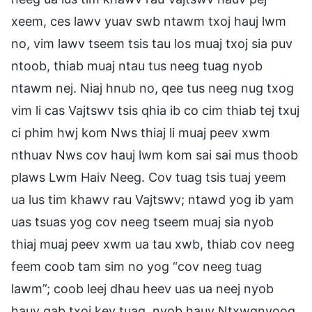
xeem, ces lawv yuav swb ntawm txoj hauj lwm
no, vim lawv tseem tsis tau los muaj txoj sia puv
ntoob, thiab muaj ntau tus neeg tuag nyob
ntawm nej. Niaj hnub no, qee tus neeg nug txog
vim li cas Vajtswv tsis qhia ib co cim thiab tej txuj
ci phim hwj kom Nws thiaj li muaj peev xwm
nthuav Nws cov hauj lwm kom sai sai mus thoob
plaws Lwm Haiv Neeg. Cov tuag tsis tuaj yeem
ua lus tim khawv rau Vajtswv; ntawd yog ib yam
uas tsuas yog cov neeg tseem muaj sia nyob
thiaj muaj peev xwm ua tau xwb, thiab cov neeg
feem coob tam sim no yog “cov neeg tuag
lawm”; coob leej dhau heev uas ua neej nyob
hauv qab txoj kev tuag, nyob hauv Ntxwgnyoog