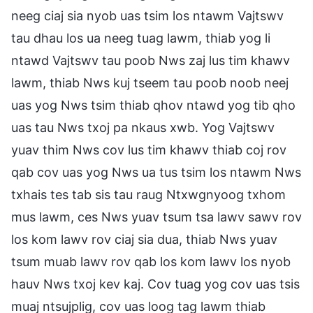
neeg ciaj sia nyob uas tsim los ntawm Vajtswv
tau dhau los ua neeg tuag lawm, thiab yog li
ntawd Vajtswv tau poob Nws zaj lus tim khawv
lawm, thiab Nws kuj tseem tau poob noob neej
uas yog Nws tsim thiab qhov ntawd yog tib qho
uas tau Nws txoj pa nkaus xwb. Yog Vajtswv
yuav thim Nws cov lus tim khawv thiab coj rov
qab cov uas yog Nws ua tus tsim los ntawm Nws
txhais tes tab sis tau raug Ntxwgnyoog txhom
mus lawm, ces Nws yuav tsum tsa lawv sawv rov
los kom lawv rov ciaj sia dua, thiab Nws yuav
tsum muab lawv rov qab los kom lawv los nyob
hauv Nws txoj kev kaj. Cov tuag yog cov uas tsis
muaj ntsujplig, cov uas loog tag lawm thiab