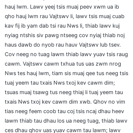
hauj lwm. Lawv yeej tsis muaj peev xwm ua ib
qho hauj lwm rau Vajtswv li, lawv tsis muaj cuab
kav fij ib yam dab tsi rau Nws li, thiab lawv kuj
nyiag ntshis siv pawg ntseeg cov nyiaj thiab noj
haus dawb do nyob rau hauv Vajtswv lub tsev.
Cov neeg no tuag lawm thiab lawv yuav tsis raug
cawm. Vajtswv cawm txhua tus uas zwm nrog
Nws tes hauj lwm, tiam sis muaj qee tus neeg tsis
tuaj yeem tau txais Nws txoj kev cawm dim;
tsuas muaj tsawg tus neeg thiaj li tuaj yeem tau
txais Nws txoj kev cawm dim xwb. Qhov no vim
tias neeg feem coob tau coj tsis ncaj dhau heev
lawm thiab tau dhau los ua neeg tuag, thiab lawv
ces dhau qhov uas yuav cawm tau lawm; lawv