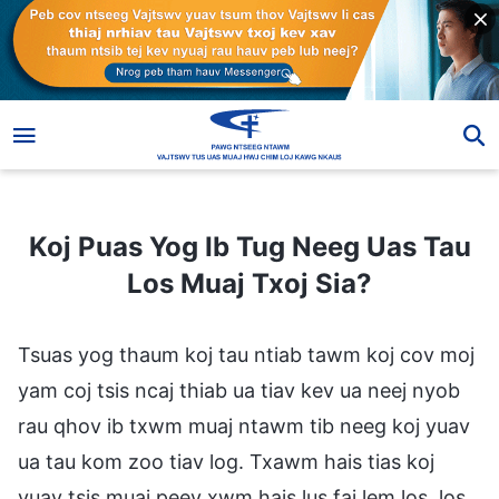
Koj Puas Yog Ib Tug Neeg Uas Tau Los Muaj Txoj Sia?
Koj Puas Yog Ib Tug Neeg Uas Tau
Los Muaj Txoj Sia?
Tsuas yog thaum koj tau ntiab tawm koj cov moj
yam coj tsis ncaj thiab ua tiav kev ua neej nyob
rau qhov ib txwm muaj ntawm tib neeg koj yuav
ua tau kom zoo tiav log. Txawm hais tias koj
yuav tsis muaj peev xwm hais lus faj lem los, los