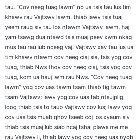
tau. “Cov neeg tuag lawm” no ua tsis tau lus tim
khawv rau Vajtswv lawm, thiab lawv tsis tuaj
yeem raug siv tau los ntawm Vajtswv lawm, haj
yam tsawg dua ntawd tsis muaj peev xwm nkag
mus tau rau lub nceeg vaj. Vajtswv xav tau lus ua
tim khawv ntawm cov neeg ciaj sia, tsis yog cov
tuag, thiab Nws thov cov neeg ciaj, tsis yog cov
tuag, kom ua hauj lwm rau Nws. “Cov neeg tuag
lawm” yog cov uas tawm tsam thiab tig tawm
tsam Vajtswv; lawv yog cov uas fab ntsujplig
loog thiab tsis to taub Vajtswv cov lus; lawv yog
cov uas tsis muab qhov tseeb coj los xyaum siv
thiab tsis muaj lub siab ncaj tshaj plaws me me
rau Vajtswv li, thiab lawv yog cov neeg uas nyob