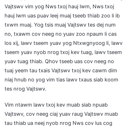
Vajtswv vim yog Nws txoj hauj lwm, Nws txoj
hauj lwm uas puav leej muaj tseeb thiab zoo li ib
txwm muaj. Yog tsis muaj Vajtswv tes dej num
no, txawm cov neeg no yuav zoo npaum li cas
los xij, lawv tseem yuav yog Ntxwgnyoog li, lawv
tseem yuav nyob nrog txoj kev tuag, lawv tseem
yuav tuag thiab. Qhov tseeb uas cov neeg no
tuaj yeem tau txais Vajtswv txoj kev cawm dim
niaj hnub no yog vim tias lawv txaus siab koom
tes nrog Vajtswv.
Vim ntawm lawv txoj kev muab siab npuab
Vajtswv, cov neeg ciaj yuav raug Vajtswv muab
tau thiab ua neej nyob nrog Nws cov lus cog