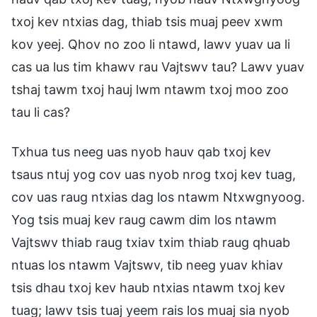
txoj kev ntxias dag, thiab tsis muaj peev xwm
kov yeej. Qhov no zoo li ntawd, lawv yuav ua li
cas ua lus tim khawv rau Vajtswv tau? Lawv yuav
tshaj tawm txoj hauj lwm ntawm txoj moo zoo
tau li cas?
Txhua tus neeg uas nyob hauv qab txoj kev
tsaus ntuj yog cov uas nyob nrog txoj kev tuag,
cov uas raug ntxias dag los ntawm Ntxwgnyoog.
Yog tsis muaj kev raug cawm dim los ntawm
Vajtswv thiab raug txiav txim thiab raug qhuab
ntuas los ntawm Vajtswv, tib neeg yuav khiav
tsis dhau txoj kev haub ntxias ntawm txoj kev
tuag; lawv tsis tuaj yeem rais los muaj sia nyob