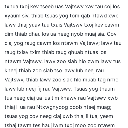
txhua txoj kev tseeb uas Vajtswv xav tau coj los
xyaum siv, thiab tsuas yog tom qab ntawd xwb
lawv thiaj yuav tau txais Vajtswv txoj kev cawm
dim thiab dhau los ua neeg nyob muaj sia. Cov
ciaj yog raug cawm los ntawm Vajtswv; lawv tau
raug txiav txim thiab raug qhuab ntuas los
ntawm Vajtswv, lawv zoo siab hlo zwm lawv tus
kheej thiab zoo siab tso lawv lub neej rau
Vajtswv, thiab lawv zoo siab hlo muab tag nrho
lawv lub neej fij rau Vajtswv. Tsuas yog thaum
tus neeg ciaj ua lus tim khawv rau Vajtswv xwb
thiaj li ua rau Ntxwgnyoog poob ntsej muag;
tsuas yog cov neeg ciaj xwb thiaj li tuaj yeem
tshaj tawm tes hauj lwm txoj moo zoo ntawm