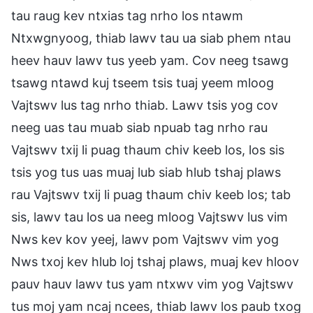
tau raug kev ntxias tag nrho los ntawm
Ntxwgnyoog, thiab lawv tau ua siab phem ntau
heev hauv lawv tus yeeb yam. Cov neeg tsawg
tsawg ntawd kuj tseem tsis tuaj yeem mloog
Vajtswv lus tag nrho thiab. Lawv tsis yog cov
neeg uas tau muab siab npuab tag nrho rau
Vajtswv txij li puag thaum chiv keeb los, los sis
tsis yog tus uas muaj lub siab hlub tshaj plaws
rau Vajtswv txij li puag thaum chiv keeb los; tab
sis, lawv tau los ua neeg mloog Vajtswv lus vim
Nws kev kov yeej, lawv pom Vajtswv vim yog
Nws txoj kev hlub loj tshaj plaws, muaj kev hloov
pauv hauv lawv tus yam ntxwv vim yog Vajtswv
tus moj yam ncaj ncees, thiab lawv los paub txog