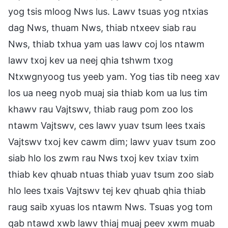
yog tsis mloog Nws lus. Lawv tsuas yog ntxias
dag Nws, thuam Nws, thiab ntxeev siab rau
Nws, thiab txhua yam uas lawv coj los ntawm
lawv txoj kev ua neej qhia tshwm txog
Ntxwgnyoog tus yeeb yam. Yog tias tib neeg xav
los ua neeg nyob muaj sia thiab kom ua lus tim
khawv rau Vajtswv, thiab raug pom zoo los
ntawm Vajtswv, ces lawv yuav tsum lees txais
Vajtswv txoj kev cawm dim; lawv yuav tsum zoo
siab hlo los zwm rau Nws txoj kev txiav txim
thiab kev qhuab ntuas thiab yuav tsum zoo siab
hlo lees txais Vajtswv tej kev qhuab qhia thiab
raug saib xyuas los ntawm Nws. Tsuas yog tom
qab ntawd xwb lawv thiaj muaj peev xwm muab