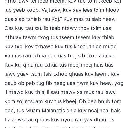
nrho lawv tej teeb meem. Kuv tab tom txeeb Koj
lub yeeb koob. Vajtswv, kuv xav lees txim hloov
dua siab tshiab rau Koj.” Kuv mas tu siab heev.
Ces kuv tau sau ib tsab ntawv thov txim uas
nthuav tawm txog tus tseem tseem kuv thiab
kuv txoj kev txhawb kuv tus kheej, thiab muab
xa mus rau txhua pab uas tuaj sib txoos ua ke.
Kuv kuj qhia rau txhua tus meej meej hais tias
lawv yuav tsum tsis txhob qhuas kuv lawm. Kuv
paub ob peb tug tib neeg uas hwm kuv heev, yog
li ntawd kuv thiaj li sau ntawv xa mus rau lawv
kom soj ntsuam kuv tus kheej. Ob peb hnub tom
qab, tus Muam Malanetis qhia kuv ncaj ncaj hais
tias nws tau qhuas kuv nyob rau yav dhau los