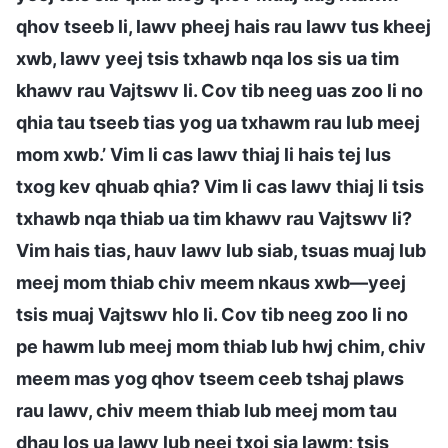
qhov tseeb li, lawv pheej hais rau lawv tus kheej
xwb, lawv yeej tsis txhawb nqa los sis ua tim
khawv rau Vajtswv li. Cov tib neeg uas zoo li no
qhia tau tseeb tias yog ua txhawm rau lub meej
mom xwb.’ Vim li cas lawv thiaj li hais tej lus
txog kev qhuab qhia? Vim li cas lawv thiaj li tsis
txhawb nqa thiab ua tim khawv rau Vajtswv li?
Vim hais tias, hauv lawv lub siab, tsuas muaj lub
meej mom thiab chiv meem nkaus xwb—yeej
tsis muaj Vajtswv hlo li. Cov tib neeg zoo li no
pe hawm lub meej mom thiab lub hwj chim, chiv
meem mas yog qhov tseem ceeb tshaj plaws
rau lawv, chiv meem thiab lub meej mom tau
dhau los ua lawv lub neej txoj sia lawm; tsis