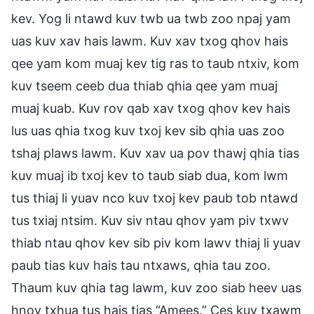
kev. Yog li ntawd kuv twb ua twb zoo npaj yam
uas kuv xav hais lawm. Kuv xav txog qhov hais
qee yam kom muaj kev tig ras to taub ntxiv, kom
kuv tseem ceeb dua thiab qhia qee yam muaj
muaj kuab. Kuv rov qab xav txog qhov kev hais
lus uas qhia txog kuv txoj kev sib qhia uas zoo
tshaj plaws lawm. Kuv xav ua pov thawj qhia tias
kuv muaj ib txoj kev to taub siab dua, kom lwm
tus thiaj li yuav nco kuv txoj kev paub tob ntawd
tus txiaj ntsim. Kuv siv ntau qhov yam piv txwv
thiab ntau qhov kev sib piv kom lawv thiaj li yuav
paub tias kuv hais tau ntxaws, qhia tau zoo.
Thaum kuv qhia tag lawm, kuv zoo siab heev uas
hnov txhua tus hais tias “Amees.” Ces kuv txawm