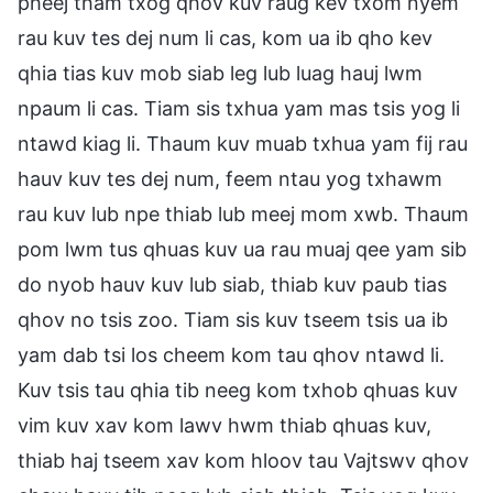
pheej tham txog qhov kuv raug kev txom nyem
rau kuv tes dej num li cas, kom ua ib qho kev
qhia tias kuv mob siab leg lub luag hauj lwm
npaum li cas. Tiam sis txhua yam mas tsis yog li
ntawd kiag li. Thaum kuv muab txhua yam fij rau
hauv kuv tes dej num, feem ntau yog txhawm
rau kuv lub npe thiab lub meej mom xwb. Thaum
pom lwm tus qhuas kuv ua rau muaj qee yam sib
do nyob hauv kuv lub siab, thiab kuv paub tias
qhov no tsis zoo. Tiam sis kuv tseem tsis ua ib
yam dab tsi los cheem kom tau qhov ntawd li.
Kuv tsis tau qhia tib neeg kom txhob qhuas kuv
vim kuv xav kom lawv hwm thiab qhuas kuv,
thiab haj tseem xav kom hloov tau Vajtswv qhov