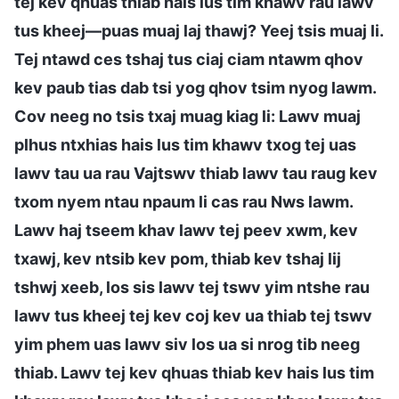
tej kev qhuas thiab hais lus tim khawv rau lawv
tus kheej—puas muaj laj thawj? Yeej tsis muaj li.
Tej ntawd ces tshaj tus ciaj ciam ntawm qhov
kev paub tias dab tsi yog qhov tsim nyog lawm.
Cov neeg no tsis txaj muag kiag li: Lawv muaj
plhus ntxhias hais lus tim khawv txog tej uas
lawv tau ua rau Vajtswv thiab lawv tau raug kev
txom nyem ntau npaum li cas rau Nws lawm.
Lawv haj tseem khav lawv tej peev xwm, kev
txawj, kev ntsib kev pom, thiab kev tshaj lij
tshwj xeeb, los sis lawv tej tswv yim ntshe rau
lawv tus kheej tej kev coj kev ua thiab tej tswv
yim phem uas lawv siv los ua si nrog tib neeg
thiab. Lawv tej kev qhuas thiab kev hais lus tim