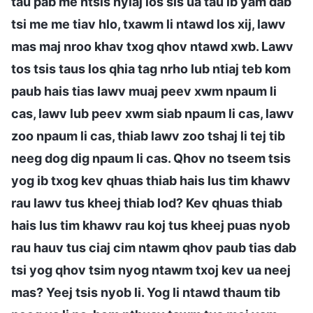
tau pab me ntsis nyiaj los sis ua tau ib yam dab
tsi me me tiav hlo, txawm li ntawd los xij, lawv
mas maj nroo khav txog qhov ntawd xwb. Lawv
tos tsis taus los qhia tag nrho lub ntiaj teb kom
paub hais tias lawv muaj peev xwm npaum li
cas, lawv lub peev xwm siab npaum li cas, lawv
zoo npaum li cas, thiab lawv zoo tshaj li tej tib
neeg dog dig npaum li cas. Qhov no tseem tsis
yog ib txog kev qhuas thiab hais lus tim khawv
rau lawv tus kheej thiab lod? Kev qhuas thiab
hais lus tim khawv rau koj tus kheej puas nyob
rau hauv tus ciaj cim ntawm qhov paub tias dab
tsi yog qhov tsim nyog ntawm txoj kev ua neej
mas? Yeej tsis nyob li. Yog li ntawd thaum tib