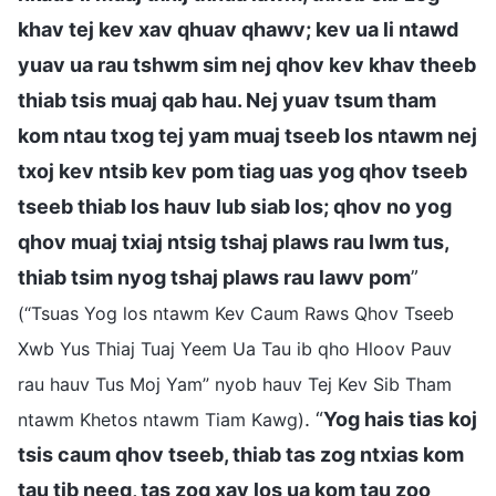
khav tej kev xav qhuav qhawv; kev ua li ntawd
yuav ua rau tshwm sim nej qhov kev khav theeb
thiab tsis muaj qab hau. Nej yuav tsum tham
kom ntau txog tej yam muaj tseeb los ntawm nej
txoj kev ntsib kev pom tiag uas yog qhov tseeb
tseeb thiab los hauv lub siab los; qhov no yog
qhov muaj txiaj ntsig tshaj plaws rau lwm tus,
thiab tsim nyog tshaj plaws rau lawv pom
”
(“Tsuas Yog los ntawm Kev Caum Raws Qhov Tseeb
Xwb Yus Thiaj Tuaj Yeem Ua Tau ib qho Hloov Pauv
rau hauv Tus Moj Yam” nyob hauv Tej Kev Sib Tham
. “
Yog hais tias koj
ntawm Khetos ntawm Tiam Kawg)
tsis caum qhov tseeb, thiab tas zog ntxias kom
tau tib neeg, tas zog xav los ua kom tau zoo