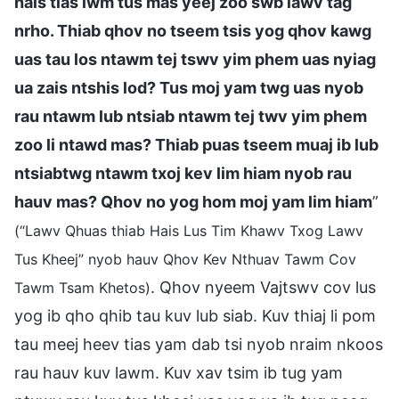
hais tias lwm tus mas yeej zoo swb lawv tag
nrho. Thiab qhov no tseem tsis yog qhov kawg
uas tau los ntawm tej tswv yim phem uas nyiag
ua zais ntshis lod? Tus moj yam twg uas nyob
rau ntawm lub ntsiab ntawm tej twv yim phem
zoo li ntawd mas? Thiab puas tseem muaj ib lub
ntsiabtwg ntawm txoj kev lim hiam nyob rau
hauv mas? Qhov no yog hom moj yam lim hiam
”
(“Lawv Qhuas thiab Hais Lus Tim Khawv Txog Lawv
Tus Kheej” nyob hauv Qhov Kev Nthuav Tawm Cov
. Qhov nyeem Vajtswv cov lus
Tawm Tsam Khetos)
yog ib qho qhib tau kuv lub siab. Kuv thiaj li pom
tau meej heev tias yam dab tsi nyob nraim nkoos
rau hauv kuv lawm. Kuv xav tsim ib tug yam