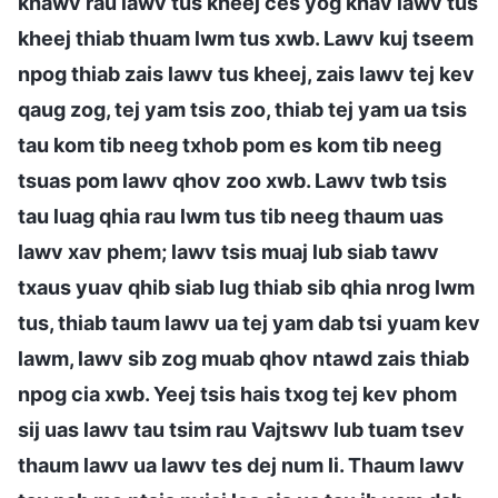
khawv rau lawv tus kheej ces yog khav lawv tus
kheej thiab thuam lwm tus xwb. Lawv kuj tseem
npog thiab zais lawv tus kheej, zais lawv tej kev
qaug zog, tej yam tsis zoo, thiab tej yam ua tsis
tau kom tib neeg txhob pom es kom tib neeg
tsuas pom lawv qhov zoo xwb. Lawv twb tsis
tau luag qhia rau lwm tus tib neeg thaum uas
lawv xav phem; lawv tsis muaj lub siab tawv
txaus yuav qhib siab lug thiab sib qhia nrog lwm
tus, thiab taum lawv ua tej yam dab tsi yuam kev
lawm, lawv sib zog muab qhov ntawd zais thiab
npog cia xwb. Yeej tsis hais txog tej kev phom
sij uas lawv tau tsim rau Vajtswv lub tuam tsev
thaum lawv ua lawv tes dej num li. Thaum lawv