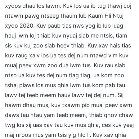
xyoos dhau los lawm. Kuv los ua ib tug thawj coj
ntawm pawg ntseeg thaum lub Kaum Hli Ntuj
xyoo 2020. Kuv paub tias nws yog ib lub luag
hauj lwm loj thiab kuv nyuaj siab me ntsis, tiam
sis kuv kuj zoo siab heev thiab. Kuv xav hais tias
kuv raug xaiv los ua tes dej num ntawd vim kuv
muaj peev xwm zoo dua lwm tus. Kuv rau siab
ntso ua kuv tes dej num tiag tiag, ua kom zoo
tshaj plaws los mus qhia lwm tus kom pab tau
lawv tej teeb meem hauv lawv tej dej num. Sij
hawm dhau mus, kuv txawm pib muaj peev xwm
daws tau ntau yam teeb meem, thiab qhov chaw
twg los xij uas xav tau kuv mus qhia, ces kuv yeej
maj nroos mus yam tsis yig hlo li. Kuv xav qhia