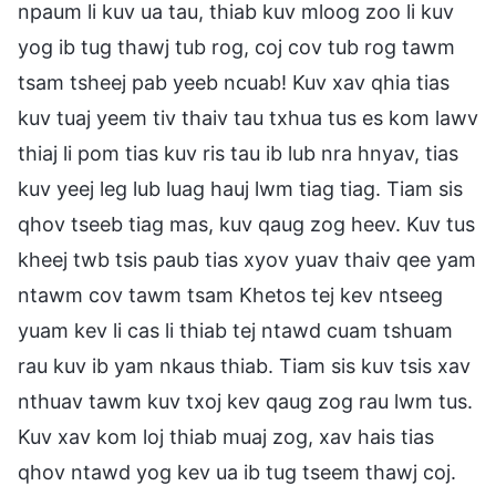
npaum li kuv ua tau, thiab kuv mloog zoo li kuv
yog ib tug thawj tub rog, coj cov tub rog tawm
tsam tsheej pab yeeb ncuab! Kuv xav qhia tias
kuv tuaj yeem tiv thaiv tau txhua tus es kom lawv
thiaj li pom tias kuv ris tau ib lub nra hnyav, tias
kuv yeej leg lub luag hauj lwm tiag tiag. Tiam sis
qhov tseeb tiag mas, kuv qaug zog heev. Kuv tus
kheej twb tsis paub tias xyov yuav thaiv qee yam
ntawm cov tawm tsam Khetos tej kev ntseeg
yuam kev li cas li thiab tej ntawd cuam tshuam
rau kuv ib yam nkaus thiab. Tiam sis kuv tsis xav
nthuav tawm kuv txoj kev qaug zog rau lwm tus.
Kuv xav kom loj thiab muaj zog, xav hais tias
qhov ntawd yog kev ua ib tug tseem thawj coj.