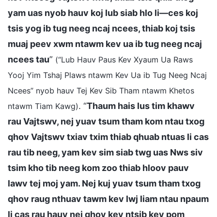
yam uas nyob hauv koj lub siab hlo li—ces koj
tsis yog ib tug neeg ncaj ncees, thiab koj tsis
muaj peev xwm ntawm kev ua ib tug neeg ncaj
ncees tau
”
(“Lub Hauv Paus Kev Xyaum Ua Raws
Yooj Yim Tshaj Plaws ntawm Kev Ua ib Tug Neeg Ncaj
Ncees” nyob hauv Tej Kev Sib Tham ntawm Khetos
. “
Thaum hais lus tim khawv
ntawm Tiam Kawg)
rau Vajtswv, nej yuav tsum tham kom ntau txog
qhov Vajtswv txiav txim thiab qhuab ntuas li cas
rau tib neeg, yam kev sim siab twg uas Nws siv
tsim kho tib neeg kom zoo thiab hloov pauv
lawv tej moj yam. Nej kuj yuav tsum tham txog
qhov raug nthuav tawm kev lwj liam ntau npaum
li cas rau hauv nej qhov kev ntsib kev pom