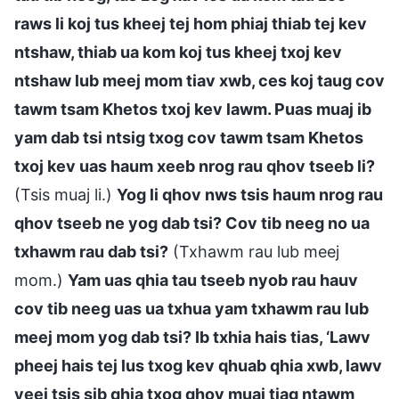
raws li koj tus kheej tej hom phiaj thiab tej kev
ntshaw, thiab ua kom koj tus kheej txoj kev
ntshaw lub meej mom tiav xwb, ces koj taug cov
tawm tsam Khetos txoj kev lawm. Puas muaj ib
yam dab tsi ntsig txog cov tawm tsam Khetos
txoj kev uas haum xeeb nrog rau qhov tseeb li?
(Tsis muaj li.)
Yog li qhov nws tsis haum nrog rau
qhov tseeb ne yog dab tsi? Cov tib neeg no ua
txhawm rau dab tsi?
(Txhawm rau lub meej
mom.)
Yam uas qhia tau tseeb nyob rau hauv
cov tib neeg uas ua txhua yam txhawm rau lub
meej mom yog dab tsi? Ib txhia hais tias, ‘Lawv
pheej hais tej lus txog kev qhuab qhia xwb, lawv
yeej tsis sib qhia txog qhov muaj tiag ntawm