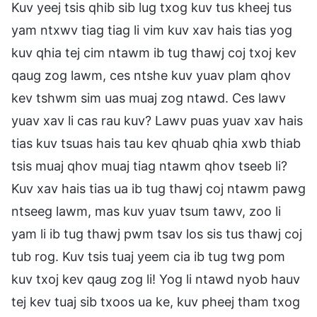
Kuv yeej tsis qhib sib lug txog kuv tus kheej tus
yam ntxwv tiag tiag li vim kuv xav hais tias yog
kuv qhia tej cim ntawm ib tug thawj coj txoj kev
qaug zog lawm, ces ntshe kuv yuav plam qhov
kev tshwm sim uas muaj zog ntawd. Ces lawv
yuav xav li cas rau kuv? Lawv puas yuav xav hais
tias kuv tsuas hais tau kev qhuab qhia xwb thiab
tsis muaj qhov muaj tiag ntawm qhov tseeb li?
Kuv xav hais tias ua ib tug thawj coj ntawm pawg
ntseeg lawm, mas kuv yuav tsum tawv, zoo li
yam li ib tug thawj pwm tsav los sis tus thawj coj
tub rog. Kuv tsis tuaj yeem cia ib tug twg pom
kuv txoj kev qaug zog li! Yog li ntawd nyob hauv
tej kev tuaj sib txoos ua ke, kuv pheej tham txog