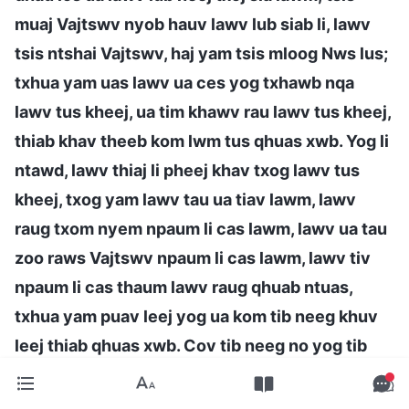
muaj Vajtswv nyob hauv lawv lub siab li, lawv
tsis ntshai Vajtswv, haj yam tsis mloog Nws lus;
txhua yam uas lawv ua ces yog txhawb nqa
lawv tus kheej, ua tim khawv rau lawv tus kheej,
thiab khav theeb kom lwm tus qhuas xwb. Yog li
ntawd, lawv thiaj li pheej khav txog lawv tus
kheej, txog yam lawv tau ua tiav lawm, lawv
raug txom nyem npaum li cas lawm, lawv ua tau
zoo raws Vajtswv npaum li cas lawm, lawv tiv
npaum li cas thaum lawv raug qhuab ntuas,
txhua yam puav leej yog ua kom tib neeg khuv
leej thiab qhuas xwb. Cov tib neeg no yog tib
hom neeg li cov tawm tsam Khetos, lawv taug
Povlauj txoj kev. Yog li lawv qhov kawg yog dab