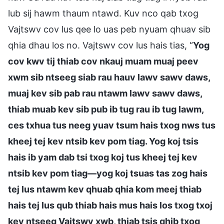
lub sij hawm thaum ntawd. Kuv nco qab txog
Vajtswv cov lus qee lo uas peb nyuam qhuav sib
qhia dhau los no. Vajtswv cov lus hais tias, “
Yog
cov kwv tij thiab cov nkauj muam muaj peev
xwm sib ntseeg siab rau hauv lawv sawv daws,
muaj kev sib pab rau ntawm lawv sawv daws,
thiab muab kev sib pub ib tug rau ib tug lawm,
ces txhua tus neeg yuav tsum hais txog nws tus
kheej tej kev ntsib kev pom tiag. Yog koj tsis
hais ib yam dab tsi txog koj tus kheej tej kev
ntsib kev pom tiag—yog koj tsuas tas zog hais
tej lus ntawm kev qhuab qhia kom meej thiab
hais tej lus qub thiab hais mus hais los txog txoj
kev ntseeg Vajtswv xwb, thiab tsis qhib txog