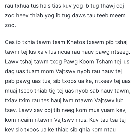
rau txhua tus hais tias kuv yog ib tug thawj coj
zoo heev thiab yog ib tug daws tau teeb meem
zoo.
Ces ib txhia tawm tsam Khetos txawm pib tshaj
tawm tej lus xaiv lus ncua rau hauv pawg ntseeg.
Lawv tshaj tawm txog Pawg Koom Tsham tej lus
dag uas tuam mom Vajtswv nyob rau hauv tej
pab pawg uas tuaj sib txoos ua ke, ntxeev tej uas
muaj tseeb thiab tig tej uas nyob sab hauv tawm,
txiav txim rau tes hauj lwm ntawm Vajtswv lub
tsev. Lawv xav coj tib neeg kom mus yuam kev,
kom ncaim ntawm Vajtswv mus. Kuv tau tsa tej
kev sib txoos ua ke thiab sib qhia kom ntau