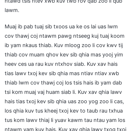
ntawd tsis ntev xwb kuv twb rov qab zoo li qub
lawm.
Muaj ib pab tuaj sib txoos ua ke os lai uas lwm
cov thawj coj ntawm pawg ntseeg kuj tuaj koom
ib yam nkaus thiab. Kuv mloog zoo li cov kwv tij
thiab cov muam qhov kev sib qhia mas yooj yim
heev ces ua rau kuv ntxhov siab. Kuv xav hais
tias lawv txoj kev sib qhia mas ntiav ntiav xwb
thiab lwm cov thawj coj los tsis hais ib yam dab
tsi kom muaj vaj huam siab li. Kuv xav qhia lawv
hais tias txoj kev sib qhia uas zoo yog zoo li cas,
los qhia kuv tus kheej txoj kev to taub rau txhua
tus kom lawv thiaj li yuav kawm tau ntau yam los
ntawm yam kuv hais. Kuv xav qhia lawv txog txoj