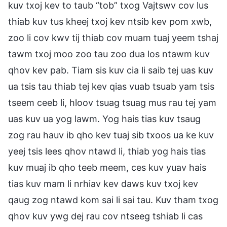
kuv txoj kev to taub “tob” txog Vajtswv cov lus
thiab kuv tus kheej txoj kev ntsib kev pom xwb,
zoo li cov kwv tij thiab cov muam tuaj yeem tshaj
tawm txoj moo zoo tau zoo dua los ntawm kuv
qhov kev pab. Tiam sis kuv cia li saib tej uas kuv
ua tsis tau thiab tej kev qias vuab tsuab yam tsis
tseem ceeb li, hloov tsuag tsuag mus rau tej yam
uas kuv ua yog lawm. Yog hais tias kuv tsaug
zog rau hauv ib qho kev tuaj sib txoos ua ke kuv
yeej tsis lees qhov ntawd li, thiab yog hais tias
kuv muaj ib qho teeb meem, ces kuv yuav hais
tias kuv mam li nrhiav kev daws kuv txoj kev
qaug zog ntawd kom sai li sai tau. Kuv tham txog
qhov kuv ywg dej rau cov ntseeg tshiab li cas