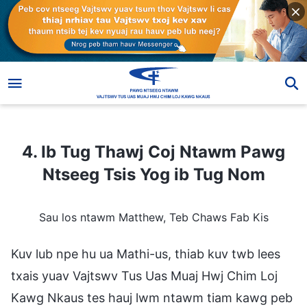
4. Ib Tug Thawj Coj Ntawm Pawg Ntseeg Tsis Yog ib Tug Nom
4. Ib Tug Thawj Coj Ntawm Pawg
Ntseeg Tsis Yog ib Tug Nom
Sau los ntawm Matthew, Teb Chaws Fab Kis
Kuv lub npe hu ua Mathi-us, thiab kuv twb lees
txais yuav Vajtswv Tus Uas Muaj Hwj Chim Loj
Kawg Nkaus tes hauj lwm ntawm tiam kawg peb