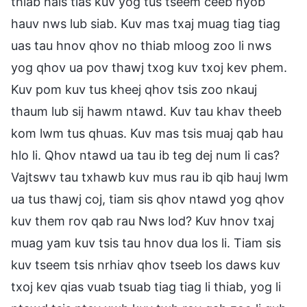
thiab hais tias kuv yog tus tseem ceeb nyob
hauv nws lub siab. Kuv mas txaj muag tiag tiag
uas tau hnov qhov no thiab mloog zoo li nws
yog qhov ua pov thawj txog kuv txoj kev phem.
Kuv pom kuv tus kheej qhov tsis zoo nkauj
thaum lub sij hawm ntawd. Kuv tau khav theeb
kom lwm tus qhuas. Kuv mas tsis muaj qab hau
hlo li. Qhov ntawd ua tau ib teg dej num li cas?
Vajtswv tau txhawb kuv mus rau ib qib hauj lwm
ua tus thawj coj, tiam sis qhov ntawd yog qhov
kuv them rov qab rau Nws lod? Kuv hnov txaj
muag yam kuv tsis tau hnov dua los li. Tiam sis
kuv tseem tsis nrhiav qhov tseeb los daws kuv
txoj kev qias vuab tsuab tiag tiag li thiab, yog li