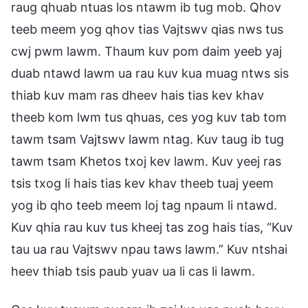
raug qhuab ntuas los ntawm ib tug mob. Qhov
teeb meem yog qhov tias Vajtswv qias nws tus
cwj pwm lawm. Thaum kuv pom daim yeeb yaj
duab ntawd lawm ua rau kuv kua muag ntws sis
thiab kuv mam ras dheev hais tias kev khav
theeb kom lwm tus qhuas, ces yog kuv tab tom
tawm tsam Vajtswv lawm ntag. Kuv taug ib tug
tawm tsam Khetos txoj kev lawm. Kuv yeej ras
tsis txog li hais tias kev khav theeb tuaj yeem
yog ib qho teeb meem loj tag npaum li ntawd.
Kuv qhia rau kuv tus kheej tas zog hais tias, “Kuv
tau ua rau Vajtswv npau taws lawm.” Kuv ntshai
heev thiab tsis paub yuav ua li cas li lawm.