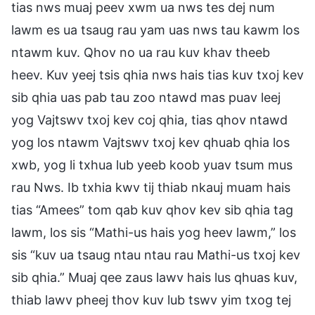
tias nws muaj peev xwm ua nws tes dej num
lawm es ua tsaug rau yam uas nws tau kawm los
ntawm kuv. Qhov no ua rau kuv khav theeb
heev. Kuv yeej tsis qhia nws hais tias kuv txoj kev
sib qhia uas pab tau zoo ntawd mas puav leej
yog Vajtswv txoj kev coj qhia, tias qhov ntawd
yog los ntawm Vajtswv txoj kev qhuab qhia los
xwb, yog li txhua lub yeeb koob yuav tsum mus
rau Nws. Ib txhia kwv tij thiab nkauj muam hais
tias “Amees” tom qab kuv qhov kev sib qhia tag
lawm, los sis “Mathi-us hais yog heev lawm,” los
sis “kuv ua tsaug ntau ntau rau Mathi-us txoj kev
sib qhia.” Muaj qee zaus lawv hais lus qhuas kuv,
thiab lawv pheej thov kuv lub tswv yim txog tej