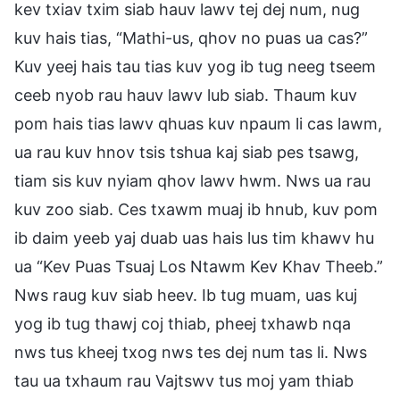
kev txiav txim siab hauv lawv tej dej num, nug
kuv hais tias, “Mathi-us, qhov no puas ua cas?”
Kuv yeej hais tau tias kuv yog ib tug neeg tseem
ceeb nyob rau hauv lawv lub siab. Thaum kuv
pom hais tias lawv qhuas kuv npaum li cas lawm,
ua rau kuv hnov tsis tshua kaj siab pes tsawg,
tiam sis kuv nyiam qhov lawv hwm. Nws ua rau
kuv zoo siab. Ces txawm muaj ib hnub, kuv pom
ib daim yeeb yaj duab uas hais lus tim khawv hu
ua “Kev Puas Tsuaj Los Ntawm Kev Khav Theeb.”
Nws raug kuv siab heev. Ib tug muam, uas kuj
yog ib tug thawj coj thiab, pheej txhawb nqa
nws tus kheej txog nws tes dej num tas li. Nws
tau ua txhaum rau Vajtswv tus moj yam thiab