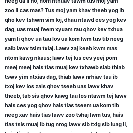
neeg ua li no, hom nthuav tawm tus moj yam
zoo li cas mas? Tus moj yam khav theeb yog ib
qho kev tshwm sim loj, dhau ntawd ces yog kev
dag, uas muaj feem xyuam rau qhov kev txhua
yam li qhov ua tau los ua kom lwm tus tib neeg
saib lawv tsim txiaj. Lawv zaj keeb kwm mas
ntom kawg nkaus; lawv tej lus ces yeej pom
meej meej hais tias muaj kev txhawb siab thiab
tswv yim ntxias dag, thiab lawv nrhiav tau ib
txoj kev los zais qhov tseeb uas lawv khav
theeb, tab sis qhov kawg tau los ntawm tej lawv
hais ces yog qhov hais tias tseem ua kom tib
neeg xav hais tias lawv zoo tshaj lwm tus, hais
tias tsis muaj ib tug nrog lawv sib txig sib luag li,