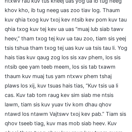
ntxwv rau kuv tus kheej uas yog ua ib tug neeg
khov kho, ib tug neeg uas zoo tiav log. Thaum
kuv qhia txog kuv txoj kev ntsib kev pom kuv tau
qhia txog kuv tej kev ua uas “muaj lub siab tawv
heev,” tham txog tej kuv ua tau zoo, tiam sis yeej
tsis tshua tham txog tej uas kuv ua tsis tau li. Yog
hais tias kuv qaug zog los sis xav phem, los sis
ntsib qee yam teeb meem, los sis tab txawm
thaum kuv muaj tus yam ntxwv phem tshaj
plaws los xij, kuv tsuas hais tias, “Kuv tsis ua li
cas. Kuv tab tom raug kev sim siab me ntsis
lawm, tiam sis kuv yuav tiv kom dhau qhov
ntawd los ntawm Vajtswv txoj kev pab.” Tiam sis
qhov tseeb tiag, kuv mas mob siab heev. Kuv