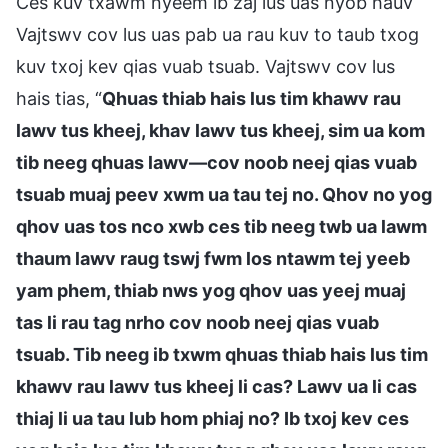
Ces kuv txawm nyeem ib zaj lus uas nyob hauv
Vajtswv cov lus uas pab ua rau kuv to taub txog
kuv txoj kev qias vuab tsuab. Vajtswv cov lus
hais tias, “
Qhuas thiab hais lus tim khawv rau
lawv tus kheej, khav lawv tus kheej, sim ua kom
tib neeg qhuas lawv—cov noob neej qias vuab
tsuab muaj peev xwm ua tau tej no. Qhov no yog
qhov uas tos nco xwb ces tib neeg twb ua lawm
thaum lawv raug tswj fwm los ntawm tej yeeb
yam phem, thiab nws yog qhov uas yeej muaj
tas li rau tag nrho cov noob neej qias vuab
tsuab. Tib neeg ib txwm qhuas thiab hais lus tim
khawv rau lawv tus kheej li cas? Lawv ua li cas
thiaj li ua tau lub hom phiaj no? Ib txoj kev ces