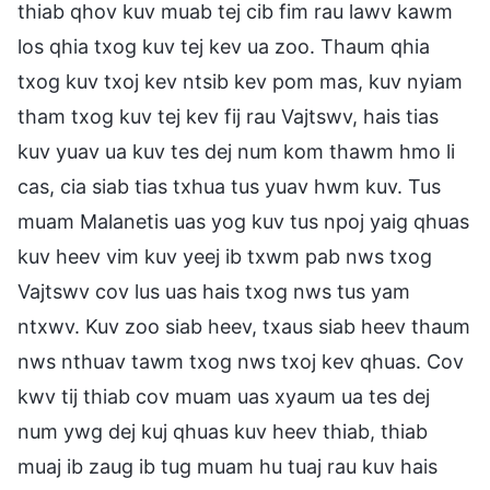
thiab qhov kuv muab tej cib fim rau lawv kawm
los qhia txog kuv tej kev ua zoo. Thaum qhia
txog kuv txoj kev ntsib kev pom mas, kuv nyiam
tham txog kuv tej kev fij rau Vajtswv, hais tias
kuv yuav ua kuv tes dej num kom thawm hmo li
cas, cia siab tias txhua tus yuav hwm kuv. Tus
muam Malanetis uas yog kuv tus npoj yaig qhuas
kuv heev vim kuv yeej ib txwm pab nws txog
Vajtswv cov lus uas hais txog nws tus yam
ntxwv. Kuv zoo siab heev, txaus siab heev thaum
nws nthuav tawm txog nws txoj kev qhuas. Cov
kwv tij thiab cov muam uas xyaum ua tes dej
num ywg dej kuj qhuas kuv heev thiab, thiab
muaj ib zaug ib tug muam hu tuaj rau kuv hais