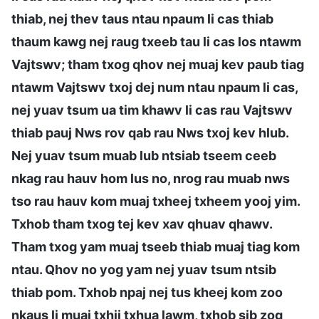
thiab, nej thev taus ntau npaum li cas thiab
thaum kawg nej raug txeeb tau li cas los ntawm
Vajtswv; tham txog qhov nej muaj kev paub tiag
ntawm Vajtswv txoj dej num ntau npaum li cas,
nej yuav tsum ua tim khawv li cas rau Vajtswv
thiab pauj Nws rov qab rau Nws txoj kev hlub.
Nej yuav tsum muab lub ntsiab tseem ceeb
nkag rau hauv hom lus no, nrog rau muab nws
tso rau hauv kom muaj txheej txheem yooj yim.
Txhob tham txog tej kev xav qhuav qhawv.
Tham txog yam muaj tseeb thiab muaj tiag kom
ntau. Qhov no yog yam nej yuav tsum ntsib
thiab pom. Txhob npaj nej tus kheej kom zoo
nkaus li muaj txhij txhua lawm, txhob sib zog