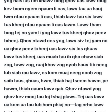
yog hais lus tim khawv txog qhov uas lawv raug
kev txom nyem npaum li cas, lawv tau ua hauj
lwm ntau npaum li cas, thiab lawv tau siv lawv
tus kheej ntau npaum li cas lawm. Lawv tham
txog tej no yam li yog lawv tus kheej qhov peev
txheej. Qhov ntawd ces yog, lawv siv tej yam no
ua qhov peev txheej uas lawv siv los qhuas
lawv tus kheej, uas muab tau ib qho chaw siab
zog, tawv zog, ruaj khov zog nyob hauv tib neeg
lub siab rau lawv, es kom muaj neeg coob zog
saib taus, qhuas, hwm, thiab haj tseem hawm, pe
hawm, thiab caum lawv qab. Qhov ntawd yog
qhov kev mooj tau loj tshaj plaws. Tej uas lawv
ua kom ua tau lub hom phiaj no—tag nrho lawv