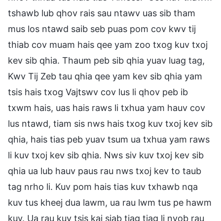
tshawb lub qhov rais sau ntawv uas sib tham
mus los ntawd saib seb puas pom cov kwv tij
thiab cov muam hais qee yam zoo txog kuv txoj
kev sib qhia. Thaum peb sib qhia yuav luag tag,
Kwv Tij Zeb tau qhia qee yam kev sib qhia yam
tsis hais txog Vajtswv cov lus li qhov peb ib
txwm hais, uas hais raws li txhua yam hauv cov
lus ntawd, tiam sis nws hais txog kuv txoj kev sib
qhia, hais tias peb yuav tsum ua txhua yam raws
li kuv txoj kev sib qhia. Nws siv kuv txoj kev sib
qhia ua lub hauv paus rau nws txoj kev to taub
tag nrho li. Kuv pom hais tias kuv txhawb nqa
kuv tus kheej dua lawm, ua rau lwm tus pe hawm
kuv. Ua rau kuv tsis kaj siab tiag tiag li nyob rau