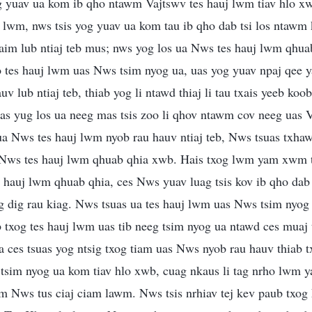
yog yuav ua kom ib qho ntawm Vajtswv tes hauj lwm tiav hlo x
j lwm, nws tsis yog yuav ua kom tau ib qho dab tsi los ntawm 
aim lub ntiaj teb mus; nws yog los ua Nws tes hauj lwm qhua
lo tes hauj lwm uas Nws tsim nyog ua, uas yog yuav npaj qee
v lub ntiaj teb, thiab yog li ntawd thiaj li tau txais yeeb koo
s yug los ua neeg mas tsis zoo li qhov ntawm cov neeg uas Va
a Nws tes hauj lwm nyob rau hauv ntiaj teb, Nws tsuas txhaw
Nws tes hauj lwm qhuab qhia xwb. Hais txog lwm yam xwm t
hauj lwm qhuab qhia, ces Nws yuav luag tsis kov ib qho dab 
g dig rau kiag. Nws tsuas ua tes hauj lwm uas Nws tsim nyog
txog tes hauj lwm uas tib neeg tsim nyog ua ntawd ces muaj 
 ces tsuas yog ntsig txog tiam uas Nws nyob rau hauv thiab t
tsim nyog ua kom tiav hlo xwb, cuag nkaus li tag nrho lwm 
m Nws tus ciaj ciam lawm. Nws tsis nrhiav tej kev paub txog