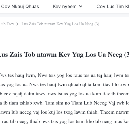
Cov Nkauj Qhuas
Kev nyeem
Cov Lus Tim 
Lub Tsev
Lus Zais Tob ntawm Kev Yug Los Ua Neeg (3)
Lus Zais Tob ntawm Kev Yug Los Ua Neeg (3
 tes hauj lwm, Nws tsis yog los raus tes ua tej hauj lwm tsi
suas yog los ua Nws tes hauj lwm qhuab qhia kom tiav hlo xw
b cev nqaij daim tawv, nws tsuas yog los ua kom tiav ib thee
ua ib tiam tshiab xwb. Tam sim no Tiam Lub Nceeg Vaj twb lo
tawm lub nceeg vaj los kuj los txog lawm thiab. Theem ntaw
m rau tib neeg, thiab nws tsis yog los tsim kho tib neeg mus k