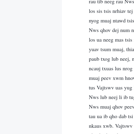
rau tib neeg rau Nws
los sis tsis nrhiav t
nyog muaj ntawd tsi
Nws qhov dej num nk
los ua neeg mas tsis
yuav tsum muaj, thia
paub txog lub neej, 
ncauj txuas lus nrog
muaj peev xwm hnov 
tus Vajtswv uas yug 
Nws lub neej li ib t
Nws muaj qhov peev 
tau ua ib qho dab tsi
nkaus xwb. Vajtswv 