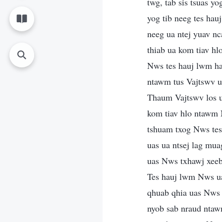
twg, tab sis tsuas 
yog tib neeg tes hau
neeg ua ntej yuav nc
thiab ua kom tiav h
Nws tes hauj lwm hau
ntawm tus Vajtswv ua
Thaum Vajtswv los u
kom tiav hlo ntawm 
tshuam txog Nws tes 
uas ua ntsej lag mua
uas Nws txhawj xeeb 
Tes hauj lwm Nws ua
qhuab qhia uas Nws 
nyob sab nraud ntaw