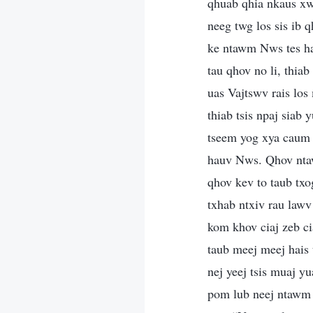
qhuab qhia nkaus xwb
neeg twg los sis ib 
ke ntawm Nws tes ha
tau qhov no li, thia
uas Vajtswv rais lo
thiab tsis npaj siab
tseem yog xya caum l
hauv Nws. Qhov ntawd
qhov kev to taub txo
txhab ntxiv rau lawv
kom khov ciaj zeb ci
taub meej meej hais 
nej yeej tsis muaj yu
pom lub neej ntawm i