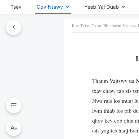
Tsev
Cov Ntawv
Yeeb Yaj Duab
Kev Txiav Txim Pib ntawm Vajtswv 
Ntawv No
Thaum Vajtswv ua Nws
txav chaw, tab sis t
Nws rais los muaj lu
lwm thiab los pib d
qhov kev cob qhia n
tsis yog tes hauj lw