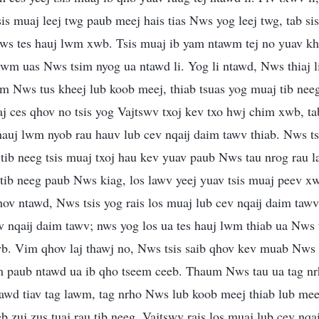
is muaj leej twg paub meej hais tias Nws yog leej twg, tab si
ws tes hauj lwm xwb. Tsis muaj ib yam ntawm tej no yuav k
 lwm uas Nws tsim nyog ua ntawd li. Yog li ntawd, Nws thiaj li
awm Nws tus kheej lub koob meej, thiab tsuas yog muaj tib n
 ces qhov no tsis yog Vajtswv txoj kev txo hwj chim xwb, tab
hauj lwm nyob rau hauv lub cev nqaij daim tawv thiab. Nws t
 tib neeg tsis muaj txoj hau kev yuav paub Nws tau nrog rau
 tib neeg paub Nws kiag, los lawv yeej yuav tsis muaj peev 
hov ntawd, Nws tsis yog rais los muaj lub cev nqaij daim tawv
v nqaij daim tawv; nws yog los ua tes hauj lwm thiab ua Nws
wb. Vim qhov laj thawj no, Nws tsis saib qhov kev muab Nws
m paub ntawd ua ib qho tseem ceeb. Thaum Nws tau ua tag nr
awd tiav tag lawm, tag nrho Nws lub koob meej thiab lub me
 zuj zus tuaj rau tib neeg. Vajtswv rais los muaj lub cev nqa