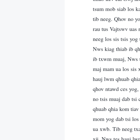
tsum mob siab los k
tib neeg. Qhov no yo
rau tus Vajtswv uas 
neeg los sis tsis yo
Nws kiag thiab ib q
ib txwm muaj, Nws t
maj mam ua los sis 
hauj lwm qhuab qhia 
qhov ntawd ces yog, 
no tsis muaj dab ts
qhuab qhia kom tiav
mom yog dab tsi los
ua xwb. Tib neeg tx
xij, Nws tes hauj lw