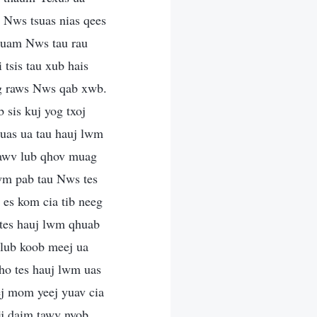
s Nws tsuas nias qees
huam Nws tau rau
 tsis tau xub hais
eeg raws Nws qab xwb.
 sis kuj yog txoj
suas ua tau hauj lwm
 lawv lub qhov muag
xwm pab tau Nws tes
 es kom cia tib neeg
 tes hauj lwm qhuab
 lub koob meej ua
ho tes hauj lwm uas
ej mom yeej yuav cia
ij daim tawv nyob