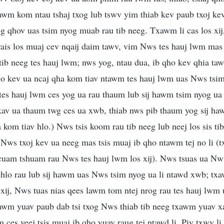
awm kom ntau tshaj txog lub tswv yim thiab kev paub txoj ke
g qhov uas tsim nyog muab rau tib neeg. Txawm li cas los xij
rais los muaj cev nqaij daim tawv, vim Nws tes hauj lwm mas 
g tib neeg tes hauj lwm; nws yog, ntau dua, ib qho kev qhia ta
ho kev ua ncaj qha kom tiav ntawm tes hauj lwm uas Nws tsim
es hauj lwm ces yog ua rau thaum lub sij hawm tsim nyog ua 
xav ua thaum twg ces ua xwb, thiab nws pib thaum yog sij ha
kom tiav hlo.) Nws tsis koom rau tib neeg lub neej los sis ti
Nws txoj kev ua neeg mas tsis muaj ib qho ntawm tej no li (t
i cuam tshuam rau Nws tes hauj lwm los xij). Nws tsuas ua Nw
 hlo rau lub sij hawm uas Nws tsim nyog ua li ntawd xwb; t
 xij, Nws tuas nias qees lawm tom ntej nrog rau tes hauj lwm
awm yuav paub dab tsi txog Nws thiab tib neeg txawm yuav xa
m ces yeej tsis muaj ib qho yuav raug tej ntawd li. Piv txwv l