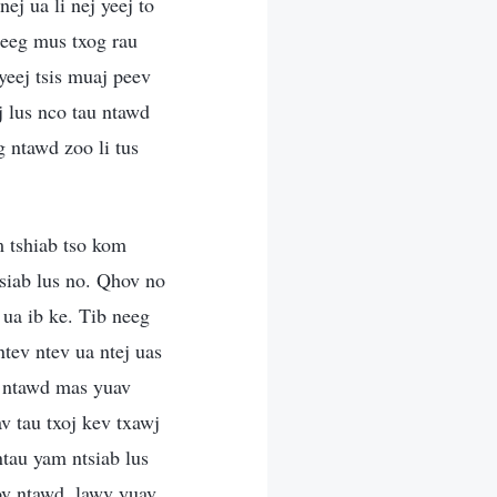
ej ua li nej yeej to
neeg mus txog rau
yeej tsis muaj peev
 lus nco tau ntawd
g ntawd zoo li tus
m tshiab tso kom
siab lus no. Qhov no
 ua ib ke. Tib neeg
tev ntev ua ntej uas
j ntawd mas yuav
v tau txoj kev txawj
ntau yam ntsiab lus
hov ntawd, lawv yuav