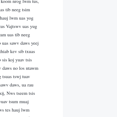
ib koom nrog lwm tus,
uas tib neeg tsim
 hauj lwm uas yog
tus Vajtswv uas yug
yam uas tib neeg
ub uas sawv daws yeej
thiab kev sib txuas
sis koj yuav tsis
wv daws no los ntawm
 tsuas tswj tuav
 sawv daws, ua rau
ij, Nws tseem tsis
) yuav tsum muaj
ws tes hauj lwm