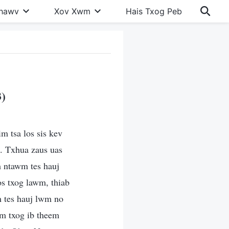
Khawv
Xov Xwm
Hais Txog Peb
)
m tsa los sis kev
b. Txhua zaus uas
m ntawm tes hauj
s txog lawm, thiab
m tes hauj lwm no
om txog ib theem