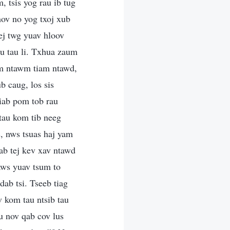
 tsis yog rau ib tug
hov no yog txoj xub
ej twg yuav hloov
au tau li. Txhua zaum
wm ntawm tiam ntawd,
b caug, los sis
hiab pom tob rau
 tau kom tib neeg
, nws tsuas haj yam
ab tej kev xav ntawd
aws yuav tsum to
ab tsi. Tseeb tiag
v kom tau ntsib tau
u nov qab cov lus