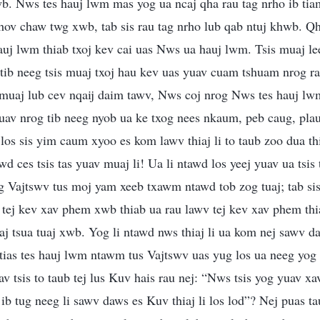
. Nws tes hauj lwm mas yog ua ncaj qha rau tag nrho ib tiam,
qhov chaw twg xwb, tab sis rau tag nrho lub qab ntuj khwb. Q
uj lwm thiab txoj kev cai uas Nws ua hauj lwm. Tsis muaj le
b tib neeg tsis muaj txoj hau kev uas yuav cuam tshuam nrog r
s muaj lub cev nqaij daim tawv, Nws coj nrog Nws tes hauj l
 yuav nrog tib neeg nyob ua ke txog nees nkaum, peb caug, plau
os sis yim caum xyoo es kom lawv thiaj li to taub zoo dua t
 ces tsis tas yuav muaj li! Ua li ntawd los yeej yuav ua tsis
g Vajtswv tus moj yam xeeb txawm ntawd tob zog tuaj; tab sis
 tej kev xav phem xwb thiab ua rau lawv tej kev xav phem thi
aj tsua tuaj xwb. Yog li ntawd nws thiaj li ua kom nej sawv d
tias tes hauj lwm ntawm tus Vajtswv uas yug los ua neeg yog d
av tsis to taub tej lus Kuv hais rau nej: “Nws tsis yog yuav xa
b tug neeg li sawv daws es Kuv thiaj li los lod”? Nej puas ta