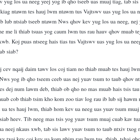
 yug los ua neeg yeej yog ib qho tseeb uas muaj tiag, tab sis n
 kiag ntawm tes hauj lwm ntawm tus Vajtswv uas yug los ua 
b lub ntsiab tseeb ntawm Nws qhov kev yug los ua neeg, nej 
me me li thiab tsuas yog caum lwm tus rau hauv qhov muab tej
 xwb. Koj puas ntseeg hais tias tus Vajtswv uas yug los ua nee
ab siab?
j cev nqaij daim tawv los coj tiam no thiab muab tes hauj lw
 Nws yog ib qho tseem ceeb uas nej yuav tsum to taub qhov nt
es dej num lawm deb, thiab ob qho no mas muab hais tsis tau
ab cob thiab tsim kho kom zoo tiav log rau ib lub sij hawm n
os ua tes hauj lwm, thiab hom kev ua neeg uas yuav tsum mua
siab heev. Tib neeg mas tsis yog yuav tsum muaj cuab kav tua
a neej nkaus xwb, tab sis lawv yuav tsum to taub ntxiv txog 
awv txoj kev coj kev ua kom phim rau lwm tus, thiab, tshaj q