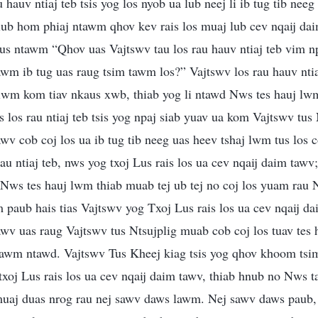
u hauv ntiaj teb tsis yog los nyob ua lub neej li ib tug tib nee
 lub hom phiaj ntawm qhov kev rais los muaj lub cev nqaij daim
 lus ntawm “Qhov uas Vajtswv tau los rau hauv ntiaj teb vim np
wm ib tug uas raug tsim tawm los?” Vajtswv los rau hauv ntia
lwm kom tiav nkaus xwb, thiab yog li ntawd Nws tes hauj lwm 
ws los rau ntiaj teb tsis yog npaj siab yuav ua kom Vajtswv t
awv cob coj los ua ib tug tib neeg uas heev tshaj lwm tus los 
u ntiaj teb, nws yog txoj Lus rais los ua cev nqaij daim tawv;
ub Nws tes hauj lwm thiab muab tej ub tej no coj los yuam rau
paub hais tias Vajtswv yog Txoj Lus rais los ua cev nqaij dai
awv uas raug Vajtswv tus Ntsujplig muab cob coj los tuav te
 hawm ntawd. Vajtswv Tus Kheej kiag tsis yog qhov khoom ts
 txoj Lus rais los ua cev nqaij daim tawv, thiab hnub no Nws 
aj duas nrog rau nej sawv daws lawm. Nej sawv daws paub, t