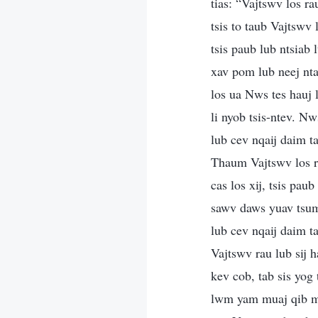
tias: “Vajtswv los ra
tsis to taub Vajtswv
tsis paub lub ntsiab
xav pom lub neej nta
los ua Nws tes hauj 
li nyob tsis-ntev. N
lub cev nqaij daim t
Thaum Vajtswv los ra
cas los xij, tsis pa
sawv daws yuav tsum 
lub cev nqaij daim t
Vajtswv rau lub sij
kev cob, tab sis yog
lwm yam muaj qib mu