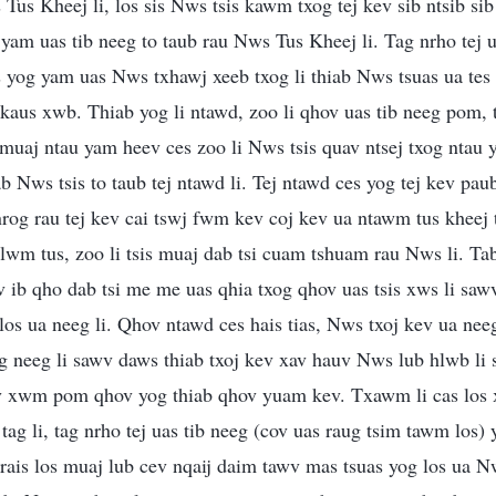
 Tus Kheej li, los sis Nws tsis kawm txog tej kev sib ntsib s
ej yam uas tib neeg to taub rau Nws Tus Kheej li. Tag nrho tej 
s yog yam uas Nws txhawj xeeb txog li thiab Nws tsuas ua tes
aus xwb. Thiab yog li ntawd, zoo li qhov uas tib neeg pom, 
 muaj ntau yam heev ces zoo li Nws tsis quav ntsej txog ntau 
b Nws tsis to taub tej ntawd li. Tej ntawd ces yog tej kev pa
nrog rau tej kev cai tswj fwm kev coj kev ua ntawm tus kheej 
 lwm tus, zoo li tsis muaj dab tsi cuam tshuam rau Nws li. Tab 
ib qho dab tsi me me uas qhia txog qhov uas tsis xws li sa
los ua neeg li. Qhov ntawd ces hais tias, Nws txoj kev ua neeg
ug neeg li sawv daws thiab txoj kev xav hauv Nws lub hlwb li
xwm pom qhov yog thiab qhov yuam kev. Txawm li cas los x
 tag li, tag nrho tej uas tib neeg (cov uas raug tsim tawm los
rais los muaj lub cev nqaij daim tawv mas tsuas yog los ua N