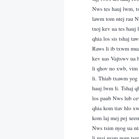
Nws tes hauj lwm, ts
lawm tom ntej rau N
txoj kev ua tes hauj
qhia los sis tshaj t
Raws li ib txwm muaj
kev uas Vajtswv ua 
li qhov no xwb, vim
li. Thiab txawm yog
hauj lwm li. Tshaj q
los paub Nws lub ce
qhia kom tiav hlo x
kom laj mej pej xee
Nws tsim nyog ua nt
li maj mam pom tseeb