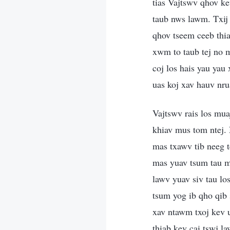
tias Vajtswv qhov kev
taub nws lawm. Txij
qhov tseem ceeb thia
xwm to taub tej no 
coj los hais yau yau
uas koj xav hauv nru
Vajtswv rais los mua
khiav mus tom ntej.
mas txawv tib neeg t
mas yuav tsum tau mu
lawv yuav siv tau l
tsum yog ib qho qib 
xav ntawm txoj kev u
thiab kev cai tswj l