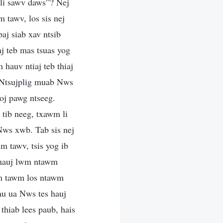
g li sawv daws”? Nej
 tawv, los sis nej
aj siab xav ntsib
j teb mas tsuas yog
hauv ntiaj teb thiaj
us Ntsujplig muab Nws
coj pawg ntseeg.
 tib neeg, txawm li
 Nws xwb. Tab sis nej
m tawv, tsis yog ib
s hauj lwm ntawm
im tawm los ntawm
tau ua Nws tes hauj
hiab lees paub, hais