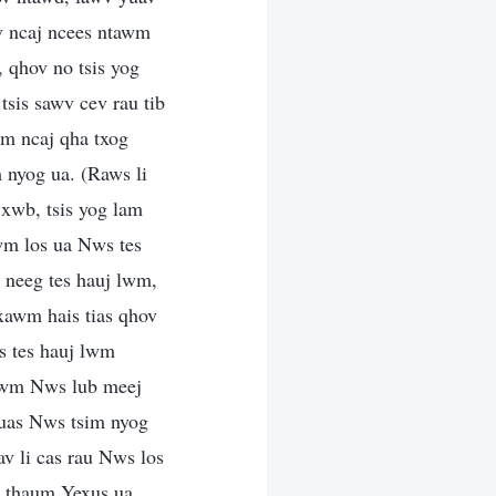
v ncaj ncees ntawm
, qhov no tsis yog
tsis sawv cev rau tib
wm ncaj qha txog
 nyog ua. (Raws li
xwb, tsis yog lam
wm los ua Nws tes
b neeg tes hauj lwm,
xawm hais tias qhov
s tes hauj lwm
xawm Nws lub meej
 uas Nws tsim nyog
v li cas rau Nws los
i, thaum Yexus ua