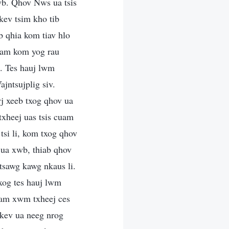
wb. Qhov Nws ua tsis
kev tsim kho tib
b qhia kom tiav hlo
 yam kom yog rau
b. Tes hauj lwm
jntsujplig siv.
j xeeb txog qhov ua
xheej uas tsis cuam
tsi li, kom txog qhov
 ua xwb, thiab qhov
tsawg kawg nkaus li.
xog tes hauj lwm
yam xwm txheej ces
 kev ua neeg nrog