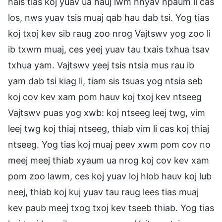
hais tias koj yuav ua hauj lwm hnyav npaum li cas
los, nws yuav tsis muaj qab hau dab tsi. Yog tias
koj txoj kev sib raug zoo nrog Vajtswv yog zoo li
ib txwm muaj, ces yeej yuav tau txais txhua tsav
txhua yam. Vajtswv yeej tsis ntsia mus rau ib
yam dab tsi kiag li, tiam sis tsuas yog ntsia seb
koj cov kev xam pom hauv koj txoj kev ntseeg
Vajtswv puas yog xwb: koj ntseeg leej twg, vim
leej twg koj thiaj ntseeg, thiab vim li cas koj thiaj
ntseeg. Yog tias koj muaj peev xwm pom cov no
meej meej thiab xyaum ua nrog koj cov kev xam
pom zoo lawm, ces koj yuav loj hlob hauv koj lub
neej, thiab koj kuj yuav tau raug lees tias muaj
kev paub meej txog txoj kev tseeb thiab. Yog tias