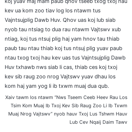
koj yuav maj mam paub qhov tseeb txog txoj hau
kev ua kom zoo tiav log los ntawm tus
Vajntsujplig Dawb Huv. Qhov uas koj lub siab
nyob tau ntsiag to dua rau ntawm Vajtswv xub
ntiag, koj tus ntsuj plig haj yam hnov tau thiab
paub tau ntau thiab koj tus ntsuj plig yuav paub
ntau txog txoj hau kev uas tus Vajntsujplig Dawb
Huv txhawb nws siab li cas, thiab ces koj txoj
kev sib raug zoo nrog Vajtswv yuav dhau los
kom haj yam yog li ib txwm muaj dua qub.
Xaiv tawm los ntawm “Nws Tseem Ceeb Heev Rau Los
Tsim Kom Muaj Ib Txoj Kev Sib Raug Zoo Li Ib Txwm
Muaj Nrog Vajtswv” nyob hauv Txoj Lus Tshwm Hauv
Lub Cev Nqaij Daim Tawv