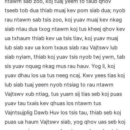
ntawm sab zoo, koj tuaj yeem to taub qhov
tseeb tob dua thiab muaj kev pom siab dua; nyob
rau ntawm sab tsis zoo, koj yuav muaj kev nkag
siab ntau dua txog ntawm koj tus kheej qhov kev
ua txhaum thiab kev ua tsis tiav, koj yuav muaj
lub siab xav ua kom txaus siab rau Vajtswv lub
siab nyiam, thiab koj yuav tsis nyob twj ywm, tab
sis yuav nquag nkag mus rau hauv. Yog li, koj
yuav dhau los ua tus neeg ncaj. Kwv yees tias koj
lub siab tuaj yeem nyob ntsiag to rau ntawm
Vajtswv xub ntiag, tus yuam sij tias seb koj puas
yuav tau txais kev qhuas los ntawm tus
Vajntsujplig Dawb Huv los tsis tau, thiab seb koj
puas ua haum Vajtswv siab, yog qhov uas seb koj