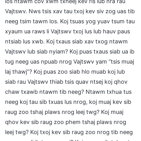
los ntawm cov xwm txheej kev ris lub nra rau
Vajtswv. Nws tsis xav tau txoj kev siv zog uas tib
neeg tsim tawm los. Koj tsuas yog yuav tsum tau
xyaum ua raws li Vajtswv txoj lus lub hauv paus
ntsiab lus xwb. Koj txaus siab xav txog ntawm
Vajtswv lub siab nyiam? Koj puas txaus siab ua ib
tug neeg uas npuab nrog Vajtswv yam “tsis muaj
laj thawj”? Koj puas zoo siab hlo muab koj lub
siab rau Vajtswv thiab tsis quav ntsej koj qhov
chaw txawb ntawm tib neeg? Ntawm txhua tus
neeg koj tau sib txuas lus nrog, koj muaj kev sib
raug zoo tshaj plaws nrog leej twg? Koj muaj
qhov kev sib raug zoo phem tshaj plaws nrog
leej twg? Koj txoj kev sib raug zoo nrog tib neeg