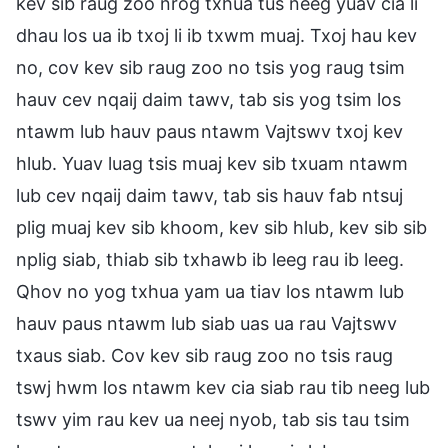
kev sib raug zoo nrog txhua tus neeg yuav cia li
dhau los ua ib txoj li ib txwm muaj. Txoj hau kev
no, cov kev sib raug zoo no tsis yog raug tsim
hauv cev nqaij daim tawv, tab sis yog tsim los
ntawm lub hauv paus ntawm Vajtswv txoj kev
hlub. Yuav luag tsis muaj kev sib txuam ntawm
lub cev nqaij daim tawv, tab sis hauv fab ntsuj
plig muaj kev sib khoom, kev sib hlub, kev sib sib
nplig siab, thiab sib txhawb ib leeg rau ib leeg.
Qhov no yog txhua yam ua tiav los ntawm lub
hauv paus ntawm lub siab uas ua rau Vajtswv
txaus siab. Cov kev sib raug zoo no tsis raug
tswj hwm los ntawm kev cia siab rau tib neeg lub
tswv yim rau kev ua neej nyob, tab sis tau tsim