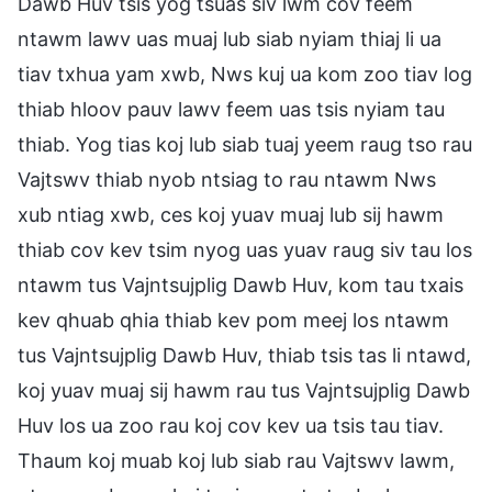
Dawb Huv tsis yog tsuas siv lwm cov feem
ntawm lawv uas muaj lub siab nyiam thiaj li ua
tiav txhua yam xwb, Nws kuj ua kom zoo tiav log
thiab hloov pauv lawv feem uas tsis nyiam tau
thiab. Yog tias koj lub siab tuaj yeem raug tso rau
Vajtswv thiab nyob ntsiag to rau ntawm Nws
xub ntiag xwb, ces koj yuav muaj lub sij hawm
thiab cov kev tsim nyog uas yuav raug siv tau los
ntawm tus Vajntsujplig Dawb Huv, kom tau txais
kev qhuab qhia thiab kev pom meej los ntawm
tus Vajntsujplig Dawb Huv, thiab tsis tas li ntawd,
koj yuav muaj sij hawm rau tus Vajntsujplig Dawb
Huv los ua zoo rau koj cov kev ua tsis tau tiav.
Thaum koj muab koj lub siab rau Vajtswv lawm,