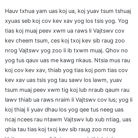
Hauv txhua yam uas koj ua, koj yuav tsum tshuaj
xyuas seb koj cov kev xav yog los tsis yog. Yog
tias koj muaj peev xwm ua raws li Vajtswv cov
kev cheem tsum, ces koj txoj kev sib raug zoo
nrog Vajtswv yog zoo li ib txwm muaj. Qhov no
yog tus qauv uas me kawg nkaus. Ntsia mus rau
koj cov kev xav, thiab yog tias koj pom tias cov
kev xav uas tsis yog tau sawv los lawm, yuav
tsum muaj peev xwm tig koj lub nraub qaum rau
lawv thiab ua raws nraim li Vajtswv cov lus; yog li
koj thiaj li yuav dhau los yog qee tus neeg uas
ncaj ncees rau ntawm Vajtswv lub xub ntiag, uas
qhia tau tias koj txoj kev sib raug zoo nrog