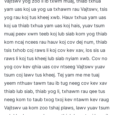
Vajtswv yog zoo li ib txwm muaj, thiab txhua
yam uas koj ua yog ua txhawm rau Vajtswv, tsis
yog rau koj tus kheej xwb. Hauv txhua yam uas
koj ua thiab txhua yam uas koj hais, yuav tsum
muaj peev xwm teeb koj lub siab kom yog thiab
kom ncaj ncees rau hauv koj cov dej num, thiab
tsis txhob coj raws li koj cov kev xav, los sis ua
raws li koj tus kheej lub siab nyiam xwb. Cov no
yog cov kev qhia uas cov ntseeg Vajtswv yuav
tsum coj lawv tus kheej. Tej yam me me tuaj
yeem nthuav tawm tau ib tug neeg cov kev xav
thiab lub siab, thiab yog li, txhawm rau qee tus
neeg kom to taub txog txoj kev ntawm kev raug
Vajtswv ua kom zoo tshaj plaws, lawv yuav tsum