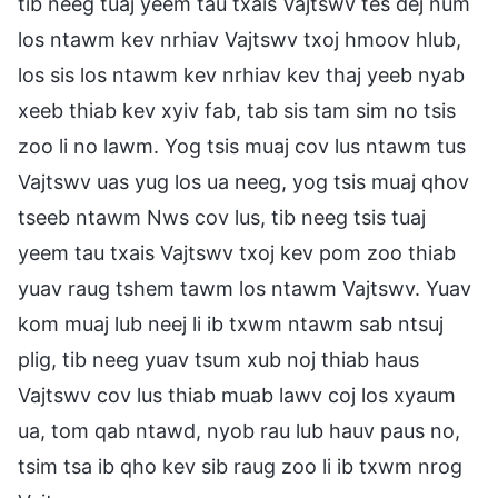
tib neeg tuaj yeem tau txais Vajtswv tes dej num
los ntawm kev nrhiav Vajtswv txoj hmoov hlub,
los sis los ntawm kev nrhiav kev thaj yeeb nyab
xeeb thiab kev xyiv fab, tab sis tam sim no tsis
zoo li no lawm. Yog tsis muaj cov lus ntawm tus
Vajtswv uas yug los ua neeg, yog tsis muaj qhov
tseeb ntawm Nws cov lus, tib neeg tsis tuaj
yeem tau txais Vajtswv txoj kev pom zoo thiab
yuav raug tshem tawm los ntawm Vajtswv. Yuav
kom muaj lub neej li ib txwm ntawm sab ntsuj
plig, tib neeg yuav tsum xub noj thiab haus
Vajtswv cov lus thiab muab lawv coj los xyaum
ua, tom qab ntawd, nyob rau lub hauv paus no,
tsim tsa ib qho kev sib raug zoo li ib txwm nrog