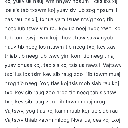
koj yuav ua hauj lwm hnyav npaum li cas los xij
los sis tab txawm koj yuav siv lub zog npaum li
cas rau los xij, txhua yam tsuas ntsig txog tib
neeg lub tswv yim rau kev ua neej nyob xwb. Koj
tab tom tswj hwm koj qhov chaw sawv nyob
hauv tib neeg los ntawm tib neeg txoj kev xav
thiab tib neeg lub tswv yim kom tib neeg thiaj
yuav qhuas koj, tab sis koj tsis ua raws li Vajtswv
txoj lus los tsim kev sib raug zoo li ib txwm muaj
nrog tib neeg. Yog tias koj tsis mob siab rau koj
txoj kev sib raug zoo nrog tib neeg tab sis tswj
txoj kev sib raug zoo li ib txwm muaj nrog
Vajtswv, yog tias koj kam muab koj lub siab rau
Vajtswv thiab kawm mloog Nws lus, ces koj txoj