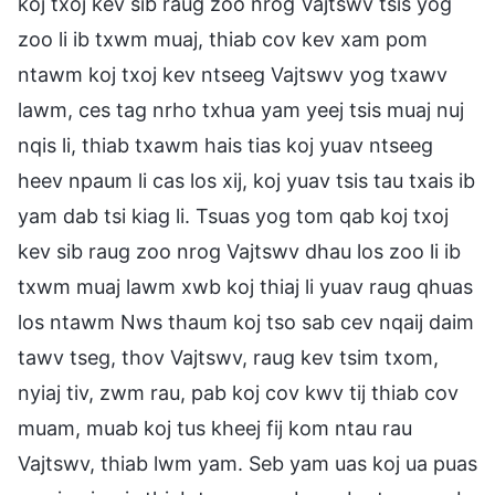
koj txoj kev sib raug zoo nrog Vajtswv tsis yog
zoo li ib txwm muaj, thiab cov kev xam pom
ntawm koj txoj kev ntseeg Vajtswv yog txawv
lawm, ces tag nrho txhua yam yeej tsis muaj nuj
nqis li, thiab txawm hais tias koj yuav ntseeg
heev npaum li cas los xij, koj yuav tsis tau txais ib
yam dab tsi kiag li. Tsuas yog tom qab koj txoj
kev sib raug zoo nrog Vajtswv dhau los zoo li ib
txwm muaj lawm xwb koj thiaj li yuav raug qhuas
los ntawm Nws thaum koj tso sab cev nqaij daim
tawv tseg, thov Vajtswv, raug kev tsim txom,
nyiaj tiv, zwm rau, pab koj cov kwv tij thiab cov
muam, muab koj tus kheej fij kom ntau rau
Vajtswv, thiab lwm yam. Seb yam uas koj ua puas