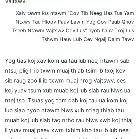
Vajtswv.
Xaiv tawm los ntawm “Cov Tib Neeg Uas Tus Yam
Ntxwv Tau Hloov Pauv Lawm Yog Cov Paub Qhov
Tseeb Ntawm Vajtswv Cov Lus” nyob hauv Txoj Lus
Tshwm Hauv Lub Cev Nqaij Daim Tawv
Yog tias koj xav kom ua tau lub neej ntawm sab
ntsuj plig li ib txwm muaj thiab tsim ib txoj kev
sib raug zoo li ib txwm muaj nrog Vajtswv, ces
koj yuav tsum xub muab koj lub siab rau Nws ua
ntej tso. Tsuas yog tom qab koj tau ua kom koj
lub siab nyob ntawm Nws xub ntiag thiab tau
muab koj lub siab tag nrho rau Nws xwb koj thiaj
li yuav muaj peev xwm txhim kho tau ib lub neej