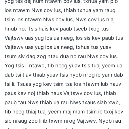
yog tes dej num ntawm cov lus, txhua yam pib
los ntawm Nws cov lus, thiab txhua yam raug
tsim los ntawm Nws cov lus, Nws cov lus niaj
hnub no. Tsis hais kev paub tseeb txog tus
Vajtswv uas yug los ua neeg, los sis kev paub tus
Vajtswv uas yug los ua neeg, txhua tus yuav
tsum siv dag zog ntau dua no rau Nws cov lus.
Yog tsis li ntawd, tib neeg yuav tsis tuaj yeem ua
dab tsi tiav thiab yuav tsis nyob nrog ib yam dab
tsi li. Tsuas yog kev tsim tsa los ntawm lub hauv
paus kev noj thiab haus Vajtswv cov lus, thiab
paub tau Nws thiab ua rau Nws txaus siab xwb,
tib neeg thiaj tuaj yeem maj mam tsim ib txoj kev
sib nraug zoo li ib txwm nrog Vajtswv. Nyob rau