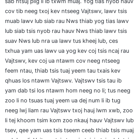
sab ntsuj plig li ib txwm muaj. Yog tias nyob hauv
cov tib neeg txoj kev ntseeg Vajtswv, lawv tsis
muab lawv lub siab rau Nws thiab yog tias lawv
lub siab tsis nyob rau hauv Nws thiab lawv tsis
suav Nws lub nra ua lawv tus kheej lub, ces
txhua yam uas lawv ua yog kev coj tsis ncaj rau
Vajtswv, kev coj ua ntawm cov neeg ntseeg
feem ntau, thiab tsis tuaj yeem tau txais kev
qhuas los ntawm Vajtswv. Vajtswv tsis tau ib
yam dab tsi los ntawm hom neeg no li; tus neeg
zoo li no tsuas tuaj yeem ua dej num li ib tug
neeg lwj liam rau Vajtswv txoj hauj lwm xwb, zoo
li tej khoom tsim kom zoo nkauj hauv Vajtswv lub
tsev, qee yam uas tsis tseem ceeb thiab tsis muaj