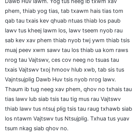
Dawb Huv lawm. Yog tus neeg ib txwm xav
phem, thiab yog tias, tab txawm hais tias tom
qab tau txais kev qhuab ntuas thiab los paub
lawv tus kheej lawm los, lawv tseem nyob rau
sab kev xav phem thiab nyob twj ywm thiab tsis
muaj peev xwm sawv tau los thiab ua kom raws
nrog tau Vajtswv, ces cov neeg no tsuas tau
txais Vajtswv txoj hmoov hlub xwb, tab sis tus
Vajntsujplig Dawb Huv tsis nyob nrog lawv.
Thaum ib tug neeg xav phem, qhov no txhais tau
tias lawv lub siab tsis tau tig mus rau Vajtswv
thiab lawv tus ntsuj plig tsis tau raug txhawb siab
los ntawm Vajtswv tus Ntsujplig. Txhua tus yuav
tsum nkag siab qhov no.