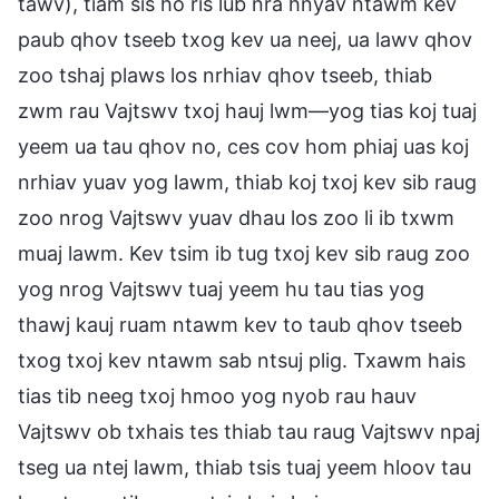
tawv), tiam sis ho ris lub nra hnyav ntawm kev
paub qhov tseeb txog kev ua neej, ua lawv qhov
zoo tshaj plaws los nrhiav qhov tseeb, thiab
zwm rau Vajtswv txoj hauj lwm—yog tias koj tuaj
yeem ua tau qhov no, ces cov hom phiaj uas koj
nrhiav yuav yog lawm, thiab koj txoj kev sib raug
zoo nrog Vajtswv yuav dhau los zoo li ib txwm
muaj lawm. Kev tsim ib tug txoj kev sib raug zoo
yog nrog Vajtswv tuaj yeem hu tau tias yog
thawj kauj ruam ntawm kev to taub qhov tseeb
txog txoj kev ntawm sab ntsuj plig. Txawm hais
tias tib neeg txoj hmoo yog nyob rau hauv
Vajtswv ob txhais tes thiab tau raug Vajtswv npaj
tseg ua ntej lawm, thiab tsis tuaj yeem hloov tau