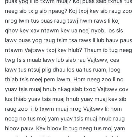
puas yog li ib txwm muaj? Koj puas saib txhua tus
neeg sib txig sib npaug? Koj txoj kev sib raug zoo
nrog lwm tus puas raug tswj hwm raws li koj
qhov kev xav ntawm kev ua neej nyob, los sis
lawv puas yog raug tsim tsa raws li lub hauv paus
ntawm Vajtswv txoj kev hlub? Thaum ib tug neeg
twg tsis muab lawv lub siab rau Vajtswv, ces
lawv tus ntsuj plig dhau los ua tus ruam, loog
thiab tsis meej pem lawm. Hom neeg zoo li no
yuav tsis muaj hnub nkag siab txog Vajtswv cov
lus thiab yuav tsis muaj hnub yuav muaj kev sib
raug zoo li ib txwm muaj nrog Vajtswv li; hom
neeg no tus moj yam yuav tsis muaj hnub raug
hloov pauv. Kev hloov ib tug neeg tus moj yam