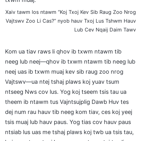
Xaiv tawm los ntawm “Koj Txoj Kev Sib Raug Zoo Nrog
Vajtswv Zoo Li Cas?” nyob hauv Txoj Lus Tshwm Hauv
Lub Cev Nqaij Daim Tawv
Kom ua tiav raws li qhov ib txwm ntawm tib
neeg lub neej—qhov ib txwm ntawm tib neeg lub
neej uas ib txwm muaj kev sib raug zoo nrog
Vajtswv—ua ntej tshaj plaws koj yuav tsum
ntseeg Nws cov lus. Yog koj tseem tsis tau ua
theem ib ntawm tus Vajntsujplig Dawb Huv tes
dej num rau hauv tib neeg kom tiav, ces koj yeej
tsis muaj lub hauv paus. Yog tias cov hauv paus
ntsiab lus uas me tshaj plaws koj twb ua tsis tau,