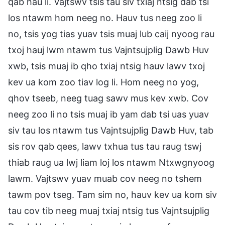
qab hau li. Vajtswv tsis tau siv txiaj ntsig dab tsi
los ntawm hom neeg no. Hauv tus neeg zoo li
no, tsis yog tias yuav tsis muaj lub caij nyoog rau
txoj hauj lwm ntawm tus Vajntsujplig Dawb Huv
xwb, tsis muaj ib qho txiaj ntsig hauv lawv txoj
kev ua kom zoo tiav log li. Hom neeg no yog,
qhov tseeb, neeg tuag sawv mus kev xwb. Cov
neeg zoo li no tsis muaj ib yam dab tsi uas yuav
siv tau los ntawm tus Vajntsujplig Dawb Huv, tab
sis rov qab qees, lawv txhua tus tau raug tswj
thiab raug ua lwj liam loj los ntawm Ntxwgnyoog
lawm. Vajtswv yuav muab cov neeg no tshem
tawm pov tseg. Tam sim no, hauv kev ua kom siv
tau cov tib neeg muaj txiaj ntsig tus Vajntsujplig