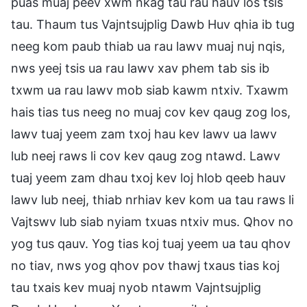
puas muaj peev xwm nkag tau rau hauv los tsis
tau. Thaum tus Vajntsujplig Dawb Huv qhia ib tug
neeg kom paub thiab ua rau lawv muaj nuj nqis,
nws yeej tsis ua rau lawv xav phem tab sis ib
txwm ua rau lawv mob siab kawm ntxiv. Txawm
hais tias tus neeg no muaj cov kev qaug zog los,
lawv tuaj yeem zam txoj hau kev lawv ua lawv
lub neej raws li cov kev qaug zog ntawd. Lawv
tuaj yeem zam dhau txoj kev loj hlob qeeb hauv
lawv lub neej, thiab nrhiav kev kom ua tau raws li
Vajtswv lub siab nyiam txuas ntxiv mus. Qhov no
yog tus qauv. Yog tias koj tuaj yeem ua tau qhov
no tiav, nws yog qhov pov thawj txaus tias koj
tau txais kev muaj nyob ntawm Vajntsujplig