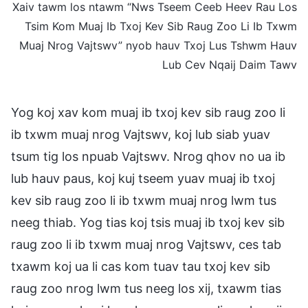
Xaiv tawm los ntawm “Nws Tseem Ceeb Heev Rau Los
Tsim Kom Muaj Ib Txoj Kev Sib Raug Zoo Li Ib Txwm
Muaj Nrog Vajtswv” nyob hauv Txoj Lus Tshwm Hauv
Lub Cev Nqaij Daim Tawv
Yog koj xav kom muaj ib txoj kev sib raug zoo li
ib txwm muaj nrog Vajtswv, koj lub siab yuav
tsum tig los npuab Vajtswv. Nrog qhov no ua ib
lub hauv paus, koj kuj tseem yuav muaj ib txoj
kev sib raug zoo li ib txwm muaj nrog lwm tus
neeg thiab. Yog tias koj tsis muaj ib txoj kev sib
raug zoo li ib txwm muaj nrog Vajtswv, ces tab
txawm koj ua li cas kom tuav tau txoj kev sib
raug zoo nrog lwm tus neeg los xij, txawm tias