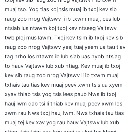
muaj tso. Yog tias koj tsis muaj ib txoj kev sib
raug zoo nrog Vajtswv li ib txwm muaj, ces lub
ntsiab lus ntawm koj txoj kev ntseeg Vajtswv
twb ploj mus lawm. Txoj kev tsim ib txoj kev sib
raug zoo nrog Vajtswv yeej tuaj yeem ua tau tiav
tag nrho los ntawm ib lub siab uas nyob ntsiag
to hauv Vajtswv lub xub ntiag. Kev muaj ib txoj
kev sib raug zoo nrog Vajtswv li ib txwm muaj
txhais tau tias kev muaj peev xwm tsis ua xyem
xyav thiab tsis yog tsis lees paub Nws ib txoj
hauj lwm dab tsi li thiab kev muaj peev xwm los
zwm rau Nws txoj hauj lwm. Nws txhais tau tias
muaj tej kev xav yog rau hauv Vajtswv lub xub
ntiag, tsis tsim cov kev npaj rau koj tus kheej