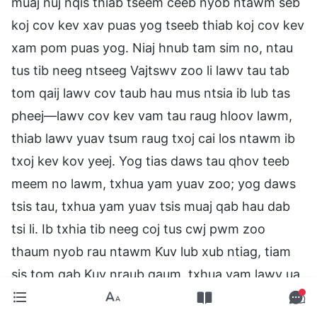
muaj nuj nqis thiab tseem ceeb nyob ntawm seb
koj cov kev xav puas yog tseeb thiab koj cov kev
xam pom puas yog. Niaj hnub tam sim no, ntau
tus tib neeg ntseeg Vajtswv zoo li lawv tau tab
tom qaij lawv cov taub hau mus ntsia ib lub tas
pheej—lawv cov kev vam tau raug hloov lawm,
thiab lawv yuav tsum raug txoj cai los ntawm ib
txoj kev kov yeej. Yog tias daws tau qhov teeb
meem no lawm, txhua yam yuav zoo; yog daws
tsis tau, txhua yam yuav tsis muaj qab hau dab
tsi li. Ib txhia tib neeg coj tus cwj pwm zoo
thaum nyob rau ntawm Kuv lub xub ntiag, tiam
sis tom qab Kuv nraub qaum, txhua yam lawv ua
yog tawm tsam Kuv. Qhov no yog ib txoj kev