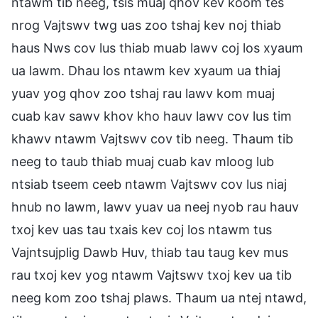
ntawm tib neeg, tsis muaj qhov kev koom tes
nrog Vajtswv twg uas zoo tshaj kev noj thiab
haus Nws cov lus thiab muab lawv coj los xyaum
ua lawm. Dhau los ntawm kev xyaum ua thiaj
yuav yog qhov zoo tshaj rau lawv kom muaj
cuab kav sawv khov kho hauv lawv cov lus tim
khawv ntawm Vajtswv cov tib neeg. Thaum tib
neeg to taub thiab muaj cuab kav mloog lub
ntsiab tseem ceeb ntawm Vajtswv cov lus niaj
hnub no lawm, lawv yuav ua neej nyob rau hauv
txoj kev uas tau txais kev coj los ntawm tus
Vajntsujplig Dawb Huv, thiab tau taug kev mus
rau txoj kev yog ntawm Vajtswv txoj kev ua tib
neeg kom zoo tshaj plaws. Thaum ua ntej ntawd,