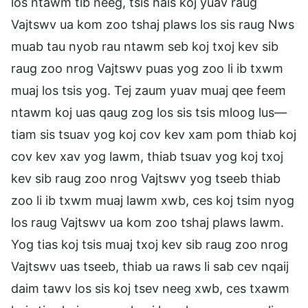
los ntawm tib neeg, tsis hais koj yuav raug
Vajtswv ua kom zoo tshaj plaws los sis raug Nws
muab tau nyob rau ntawm seb koj txoj kev sib
raug zoo nrog Vajtswv puas yog zoo li ib txwm
muaj los tsis yog. Tej zaum yuav muaj qee feem
ntawm koj uas qaug zog los sis tsis mloog lus—
tiam sis tsuav yog koj cov kev xam pom thiab koj
cov kev xav yog lawm, thiab tsuav yog koj txoj
kev sib raug zoo nrog Vajtswv yog tseeb thiab
zoo li ib txwm muaj lawm xwb, ces koj tsim nyog
los raug Vajtswv ua kom zoo tshaj plaws lawm.
Yog tias koj tsis muaj txoj kev sib raug zoo nrog
Vajtswv uas tseeb, thiab ua raws li sab cev nqaij
daim tawv los sis koj tsev neeg xwb, ces txawm