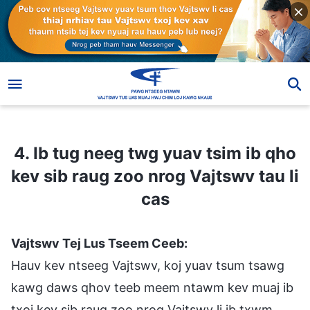
4. Ib tug neeg twg yuav tsim ib qho kev sib raug zoo nrog Vajtswv tau li cas
4. Ib tug neeg twg yuav tsim ib qho
kev sib raug zoo nrog Vajtswv tau li
cas
Vajtswv Tej Lus Tseem Ceeb:
Hauv kev ntseeg Vajtswv, koj yuav tsum tsawg
kawg daws qhov teeb meem ntawm kev muaj ib
txoj kev sib raug zoo nrog Vajtswv li ib txwm