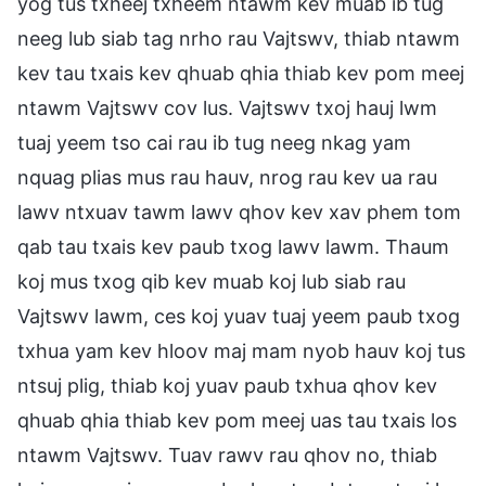
yog tus txheej txheem ntawm kev muab ib tug
neeg lub siab tag nrho rau Vajtswv, thiab ntawm
kev tau txais kev qhuab qhia thiab kev pom meej
ntawm Vajtswv cov lus. Vajtswv txoj hauj lwm
tuaj yeem tso cai rau ib tug neeg nkag yam
nquag plias mus rau hauv, nrog rau kev ua rau
lawv ntxuav tawm lawv qhov kev xav phem tom
qab tau txais kev paub txog lawv lawm. Thaum
koj mus txog qib kev muab koj lub siab rau
Vajtswv lawm, ces koj yuav tuaj yeem paub txog
txhua yam kev hloov maj mam nyob hauv koj tus
ntsuj plig, thiab koj yuav paub txhua qhov kev
qhuab qhia thiab kev pom meej uas tau txais los
ntawm Vajtswv. Tuav rawv rau qhov no, thiab