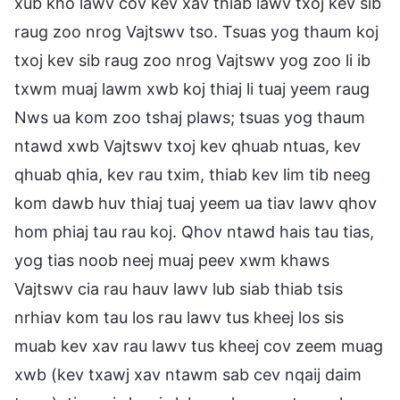
xub kho lawv cov kev xav thiab lawv txoj kev sib
raug zoo nrog Vajtswv tso. Tsuas yog thaum koj
txoj kev sib raug zoo nrog Vajtswv yog zoo li ib
txwm muaj lawm xwb koj thiaj li tuaj yeem raug
Nws ua kom zoo tshaj plaws; tsuas yog thaum
ntawd xwb Vajtswv txoj kev qhuab ntuas, kev
qhuab qhia, kev rau txim, thiab kev lim tib neeg
kom dawb huv thiaj tuaj yeem ua tiav lawv qhov
hom phiaj tau rau koj. Qhov ntawd hais tau tias,
yog tias noob neej muaj peev xwm khaws
Vajtswv cia rau hauv lawv lub siab thiab tsis
nrhiav kom tau los rau lawv tus kheej los sis
muab kev xav rau lawv tus kheej cov zeem muag
xwb (kev txawj xav ntawm sab cev nqaij daim