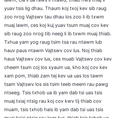
yuav tsis lig dhau. Thaum koj txoj kev sib raug
zoo nrog Vajtswv tau dhau los zoo li ib txwm
muaj lawm, ces koj kuj yuav tsum muaj cov kev
sib raug zoo nrog tib neeg li ib txwm muaj thiab.
Txhua yam yog raug tsim tsa rau ntawm lub
hauv paus ntawm Vajtswv cov lus. Noj thiab
haus Vajtswv cov lus, ces muab Vajtswv cov kev
cheem tsum coj los xyaum ua, kho koj cov kev
xam pom, thiab zam tej kev ua uas los tawm
tsam Vajtswv los sis tsim teeb meem rau pawg
ntseeg. Tsis txhob ua ib yam dab tsi uas tsis
muaj txiaj ntsig rau koj cov kwv tij thiab cov
muam, tsis txhob hais ib yam dab tsi uas tsis
muaj txiaj ntsig rau lwm tus, thiab tsis txhob ua