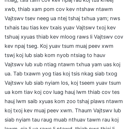
xwb, thiab xam pom cov kev ntshaw ntawm
Vajtswv tsev neeg ua ntej tshaj txhua yam; nws
txhais tau tias kev txais yuav Vajtswv txoj kev
tshuaj xyuas thiab kev mloog raws li Vajtswv cov
kev npaj tseg. Koj yuav tsum muaj peev xwm
tswj koj lub siab kom nyob ntsiag to hauv
Vajtswv lub xub ntiag ntawm txhua yam uas koj
ua. Tab txawm yog tias koj tsis nkag siab txog
Vajtswv lub siab nyiam los, koj tseem yuav tsum
ua kom tiav koj cov luag hauj lwm thiab cov tes
hauj lwm saib xyuas kom zoo tshaj plaws ntawm
koj txoj kev muaj peev xwm. Thaum Vajtswv lub
siab nyiam tau raug muab nthuav tawm rau koj
lawm, cia li ua raws li ntawd, thiab nws thiaj li