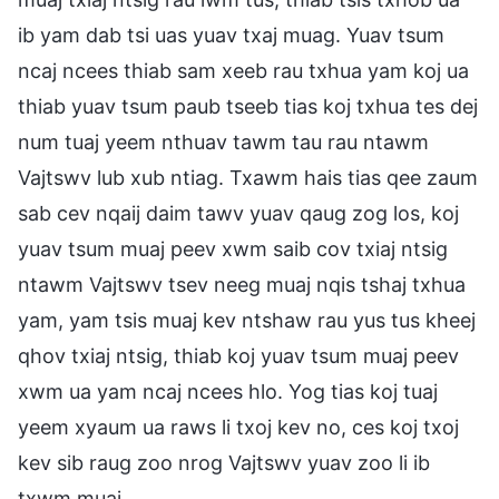
ib yam dab tsi uas yuav txaj muag. Yuav tsum
ncaj ncees thiab sam xeeb rau txhua yam koj ua
thiab yuav tsum paub tseeb tias koj txhua tes dej
num tuaj yeem nthuav tawm tau rau ntawm
Vajtswv lub xub ntiag. Txawm hais tias qee zaum
sab cev nqaij daim tawv yuav qaug zog los, koj
yuav tsum muaj peev xwm saib cov txiaj ntsig
ntawm Vajtswv tsev neeg muaj nqis tshaj txhua
yam, yam tsis muaj kev ntshaw rau yus tus kheej
qhov txiaj ntsig, thiab koj yuav tsum muaj peev
xwm ua yam ncaj ncees hlo. Yog tias koj tuaj
yeem xyaum ua raws li txoj kev no, ces koj txoj
kev sib raug zoo nrog Vajtswv yuav zoo li ib
txwm muaj.