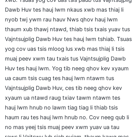
Dawb Huv tes hauj lwm nkaus xwb mas thiaj li
nyob twj ywm rau hauv Nws qhov hauj lwm
thaum xub thawj ntawd, thiab tsis txais yuav tus
Vajntsujplig Dawb Huv tes hauj lwm tshiab. Tsuas
yog cov uas tsis mloog lus xwb mas thiaj li tsis
muaj peev xwm tau txais tus Vajntsujplig Dawb
Huv tes hauj lwm. Yog tib neeg qhov kev xyaum
ua caum tsis cuag tes hauj lwm ntawm tus
Vajntsujplig Dawb Huv, ces tib neeg qhov kev
xyaum ua ntawd raug txiav tawm ntawm tes
hauj lwm hnub no lawm tiag tiag li thiab tsis
haum rau tes hauj lwm hnub no. Cov neeg qub li
no mas yeej tsis muaj peev xwm yuav ua tau
raws li Vajtswv lub siab nyiam, thaum kawg mas