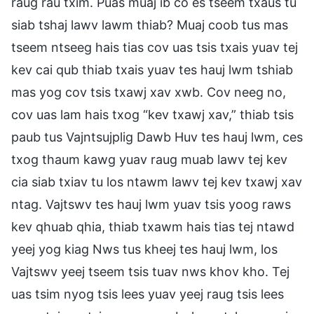
raug rau txim. Puas muaj ib co es tseem txaus tu
siab tshaj lawv lawm thiab? Muaj coob tus mas
tseem ntseeg hais tias cov uas tsis txais yuav tej
kev cai qub thiab txais yuav tes hauj lwm tshiab
mas yog cov tsis txawj xav xwb. Cov neeg no,
cov uas lam hais txog “kev txawj xav,” thiab tsis
paub tus Vajntsujplig Dawb Huv tes hauj lwm, ces
txog thaum kawg yuav raug muab lawv tej kev
cia siab txiav tu los ntawm lawv tej kev txawj xav
ntag. Vajtswv tes hauj lwm yuav tsis yoog raws
kev qhuab qhia, thiab txawm hais tias tej ntawd
yeej yog kiag Nws tus kheej tes hauj lwm, los
Vajtswv yeej tseem tsis tuav nws khov kho. Tej
uas tsim nyog tsis lees yuav yeej raug tsis lees