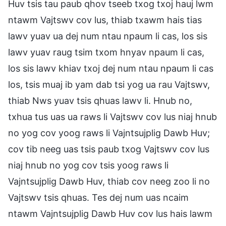
Huv tsis tau paub qhov tseeb txog txoj hauj lwm
ntawm Vajtswv cov lus, thiab txawm hais tias
lawv yuav ua dej num ntau npaum li cas, los sis
lawv yuav raug tsim txom hnyav npaum li cas,
los sis lawv khiav txoj dej num ntau npaum li cas
los, tsis muaj ib yam dab tsi yog ua rau Vajtswv,
thiab Nws yuav tsis qhuas lawv li. Hnub no,
txhua tus uas ua raws li Vajtswv cov lus niaj hnub
no yog cov yoog raws li Vajntsujplig Dawb Huv;
cov tib neeg uas tsis paub txog Vajtswv cov lus
niaj hnub no yog cov tsis yoog raws li
Vajntsujplig Dawb Huv, thiab cov neeg zoo li no
Vajtswv tsis qhuas. Tes dej num uas ncaim
ntawm Vajntsujplig Dawb Huv cov lus hais lawm