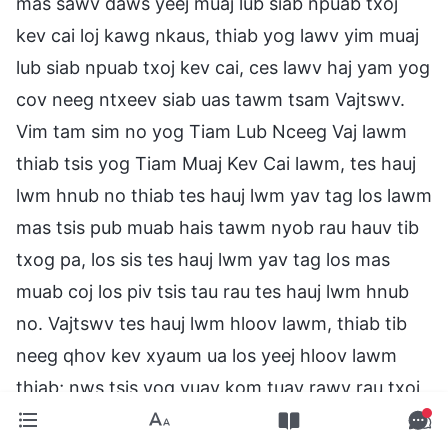
mas sawv daws yeej muaj lub siab npuab txoj
kev cai loj kawg nkaus, thiab yog lawv yim muaj
lub siab npuab txoj kev cai, ces lawv haj yam yog
cov neeg ntxeev siab uas tawm tsam Vajtswv.
Vim tam sim no yog Tiam Lub Nceeg Vaj lawm
thiab tsis yog Tiam Muaj Kev Cai lawm, tes hauj
lwm hnub no thiab tes hauj lwm yav tag los lawm
mas tsis pub muab hais tawm nyob rau hauv tib
txog pa, los sis tes hauj lwm yav tag los mas
muab coj los piv tsis tau rau tes hauj lwm hnub
no. Vajtswv tes hauj lwm hloov lawm, thiab tib
neeg qhov kev xyaum ua los yeej hloov lawm
thiab; nws tsis yog yuav kom tuav rawv rau txoj
kev cai kom ruaj ruaj los sis kwv rawv tus ntoo