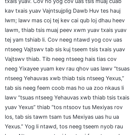
txais yuav. Cov no yog cov uas tsis muaj cuab
kav txais yuav Vajntsujplig Dawb Huv tes hauj
lwm; lawv mas coj tej kev cai qub loj dhau heev
lawm, thiab tsis muaj peev xwm yuav txais yuav
tej yam tshiab li. Cov neeg ntawd yog cov uas
ntseeg Vajtswv tab sis kuj tseem tsis txais yuav
Vajtswv thiab. Tib neeg ntseeg hais tias cov
neeg Yixayee yuam kev rau qhov uas lawv “tsuas
ntseeg Yehauvas xwb thiab tsis ntseeg Yexus,”
tab sis neeg feem coob mas ho ua zoo nkaus li
lawv “tsuas ntseeg Yehauvas xwb thiab tsis txais
yuav Yexus” thiab “tos ntsoov tus Mexiyas rov
los, tab sis tawm tsam tus Mexiyas uas hu ua
Yexus.” Yog li ntawd, tos neeg tseem nyob rau