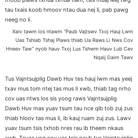
tau txais koob hmoov ntau dua nej li, pab pawg
neeg no li.
Xaiv tawm los ntawm “Paub Vajtswv Txoj Hauj Lwm
Uas Tshiab Tshaj Plaws thiab Ua Raws Li Nws Cov
Hneev Taw” nyob hauv Txoj Lus Tshwm Hauv Lub Cev
Nqaij Daim Tawv
Tus Vajntsujplig Dawb Huv tes hauj lwm mas yeej
txav mus tom ntej tas mus li xwb, thiab tag nrho
cov uas ntws los sis yoog raws Vajntsujplig
Dawb Huv mas yuav tsum tau nce qib tob zuj zus
thiab hloov tas mus li, ib kauj ruam zuj zus. Lawv
yuav tsum tsis txhob nres rau ib theem nkaus
xwb. Tsuas yog cov uas tsis paub tus Vajntsujplig