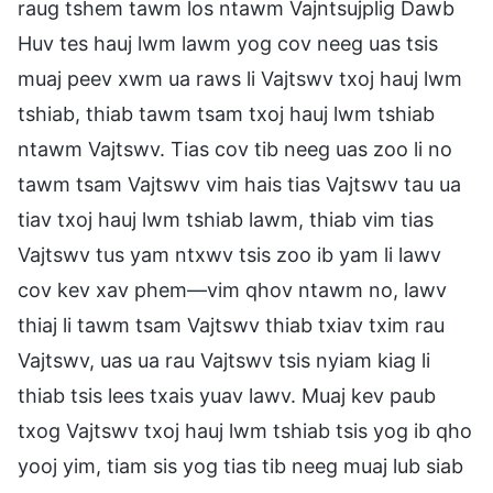
raug tshem tawm los ntawm Vajntsujplig Dawb
Huv tes hauj lwm lawm yog cov neeg uas tsis
muaj peev xwm ua raws li Vajtswv txoj hauj lwm
tshiab, thiab tawm tsam txoj hauj lwm tshiab
ntawm Vajtswv. Tias cov tib neeg uas zoo li no
tawm tsam Vajtswv vim hais tias Vajtswv tau ua
tiav txoj hauj lwm tshiab lawm, thiab vim tias
Vajtswv tus yam ntxwv tsis zoo ib yam li lawv
cov kev xav phem—vim qhov ntawm no, lawv
thiaj li tawm tsam Vajtswv thiab txiav txim rau
Vajtswv, uas ua rau Vajtswv tsis nyiam kiag li
thiab tsis lees txais yuav lawv. Muaj kev paub
txog Vajtswv txoj hauj lwm tshiab tsis yog ib qho
yooj yim, tiam sis yog tias tib neeg muaj lub siab