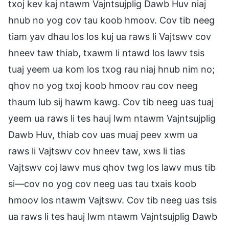
txoj kev kaj ntawm Vajntsujplig Dawb Huv niaj
hnub no yog cov tau koob hmoov. Cov tib neeg
tiam yav dhau los los kuj ua raws li Vajtswv cov
hneev taw thiab, txawm li ntawd los lawv tsis
tuaj yeem ua kom los txog rau niaj hnub nim no;
qhov no yog txoj koob hmoov rau cov neeg
thaum lub sij hawm kawg. Cov tib neeg uas tuaj
yeem ua raws li tes hauj lwm ntawm Vajntsujplig
Dawb Huv, thiab cov uas muaj peev xwm ua
raws li Vajtswv cov hneev taw, xws li tias
Vajtswv coj lawv mus qhov twg los lawv mus tib
si—cov no yog cov neeg uas tau txais koob
hmoov los ntawm Vajtswv. Cov tib neeg uas tsis
ua raws li tes hauj lwm ntawm Vajntsujplig Dawb