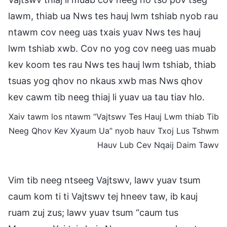
lawm, thiab ua Nws tes hauj lwm tshiab nyob rau
ntawm cov neeg uas txais yuav Nws tes hauj
lwm tshiab xwb. Cov no yog cov neeg uas muab
kev koom tes rau Nws tes hauj lwm tshiab, thiab
tsuas yog qhov no nkaus xwb mas Nws qhov
kev cawm tib neeg thiaj li yuav ua tau tiav hlo.
Xaiv tawm los ntawm “Vajtswv Tes Hauj Lwm thiab Tib
Neeg Qhov Kev Xyaum Ua” nyob hauv Txoj Lus Tshwm
Hauv Lub Cev Nqaij Daim Tawv
Vim tib neeg ntseeg Vajtswv, lawv yuav tsum
caum kom ti ti Vajtswv tej hneev taw, ib kauj
ruam zuj zus; lawv yuav tsum “caum tus