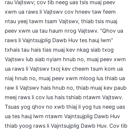
rau Vajtswv; cov tib neeg uas tsis muaj peev
xwm ua raws li Vajtswv cov hneev taw feem
ntau yeej tawm tsam Vajtswv, thiab tsis muaj
peev xwm ua tau haum nrog Vajtswv. “Qhov ua
raws li Vajntsujplig Dawb Huv tes hauj lwm”
txhais tau hais tias muaj kev nkag siab txog
Vajtswv lub siab nyiam hnub no, muaj peev xwm
ua raws li Vajtswv txoj kev cheem tsum kom ua
niaj hnub no, muaj peev xwm mloog lus thiab ua
raw li Vajtswv hais hnub no, thiab muaj kev paub
meej raws li cov lus hais tshiab ntawm Vajtswv.
Tsuas yog qhov no xwb thiaj li yog tus neeg uas
ua tes hauj lwm ntawm Vajntsujplig Dawb Huv
thiab yoog raws li Vajntsujplig Dawb Huv. Cov tib