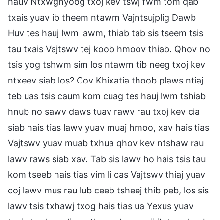
hauv Ntxwgnyoog txoj kev tswj fwm tom qab
txais yuav ib theem ntawm Vajntsujplig Dawb
Huv tes hauj lwm lawm, thiab tab sis tseem tsis
tau txais Vajtswv tej koob hmoov thiab. Qhov no
tsis yog tshwm sim los ntawm tib neeg txoj kev
ntxeev siab los? Cov Khixatia thoob plaws ntiaj
teb uas tsis caum kom cuag tes hauj lwm tshiab
hnub no sawv daws tuav rawv rau txoj kev cia
siab hais tias lawv yuav muaj hmoo, xav hais tias
Vajtswv yuav muab txhua qhov kev ntshaw rau
lawv raws siab xav. Tab sis lawv ho hais tsis tau
kom tseeb hais tias vim li cas Vajtswv thiaj yuav
coj lawv mus rau lub ceeb tsheej thib peb, los sis
lawv tsis txhawj txog hais tias ua Yexus yuav