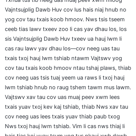
Vajntsujplig Dawb Huv cov lus hais niaj hnub no
yog cov tau txais koob hmoov. Nws tsis tseem
ceeb tias lawv txeev zoo li cas yav dhau los, los
sis Vajntsujplig Dawb Huv txeev ua hauj lwm li
cas rau lawv yav dhau los—cov neeg uas tau
txais txoj hauj lwm tshiab ntawm Vajtswv yog
cov tau txais koob hmoov ntau tshaj plaws, thiab
cov neeg uas tsis tuaj yeem ua raws li txoj hauj
lwm tshiab hnub no raug tshem tawm mus lawm.
Vajtswv xav tau cov uas muaj peev xwm lees
txais yuav txoj kev kaj tshiab, thiab Nws xav tau
cov neeg uas lees txais yuav thiab paub txog
Nws txoj hauj lwm tshiab. Vim li cas nws thiaj li
hais tias koj yuav tsum yog tus nkauj xwb dawb