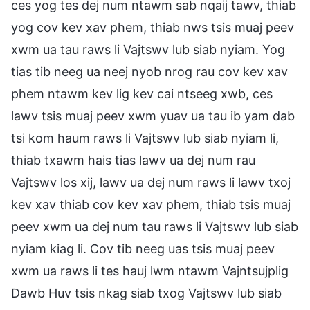
ces yog tes dej num ntawm sab nqaij tawv, thiab
yog cov kev xav phem, thiab nws tsis muaj peev
xwm ua tau raws li Vajtswv lub siab nyiam. Yog
tias tib neeg ua neej nyob nrog rau cov kev xav
phem ntawm kev lig kev cai ntseeg xwb, ces
lawv tsis muaj peev xwm yuav ua tau ib yam dab
tsi kom haum raws li Vajtswv lub siab nyiam li,
thiab txawm hais tias lawv ua dej num rau
Vajtswv los xij, lawv ua dej num raws li lawv txoj
kev xav thiab cov kev xav phem, thiab tsis muaj
peev xwm ua dej num tau raws li Vajtswv lub siab
nyiam kiag li. Cov tib neeg uas tsis muaj peev
xwm ua raws li tes hauj lwm ntawm Vajntsujplig
Dawb Huv tsis nkag siab txog Vajtswv lub siab