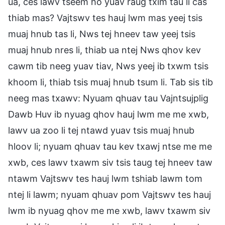
ua, ces lawv tseem ho yuav raug txim tau li cas
thiab mas? Vajtswv tes hauj lwm mas yeej tsis
muaj hnub tas li, Nws tej hneev taw yeej tsis
muaj hnub nres li, thiab ua ntej Nws qhov kev
cawm tib neeg yuav tiav, Nws yeej ib txwm tsis
khoom li, thiab tsis muaj hnub tsum li. Tab sis tib
neeg mas txawv: Nyuam qhuav tau Vajntsujplig
Dawb Huv ib nyuag qhov hauj lwm me me xwb,
lawv ua zoo li tej ntawd yuav tsis muaj hnub
hloov li; nyuam qhuav tau kev txawj ntse me me
xwb, ces lawv txawm siv tsis taug tej hneev taw
ntawm Vajtswv tes hauj lwm tshiab lawm tom
ntej li lawm; nyuam qhuav pom Vajtswv tes hauj
lwm ib nyuag qhov me me xwb, lawv txawm siv