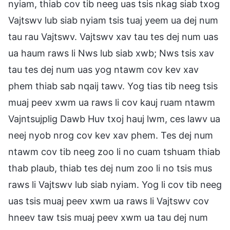
nyiam, thiab cov tib neeg uas tsis nkag siab txog
Vajtswv lub siab nyiam tsis tuaj yeem ua dej num
tau rau Vajtswv. Vajtswv xav tau tes dej num uas
ua haum raws li Nws lub siab xwb; Nws tsis xav
tau tes dej num uas yog ntawm cov kev xav
phem thiab sab nqaij tawv. Yog tias tib neeg tsis
muaj peev xwm ua raws li cov kauj ruam ntawm
Vajntsujplig Dawb Huv txoj hauj lwm, ces lawv ua
neej nyob nrog cov kev xav phem. Tes dej num
ntawm cov tib neeg zoo li no cuam tshuam thiab
thab plaub, thiab tes dej num zoo li no tsis mus
raws li Vajtswv lub siab nyiam. Yog li cov tib neeg
uas tsis muaj peev xwm ua raws li Vajtswv cov
hneev taw tsis muaj peev xwm ua tau dej num