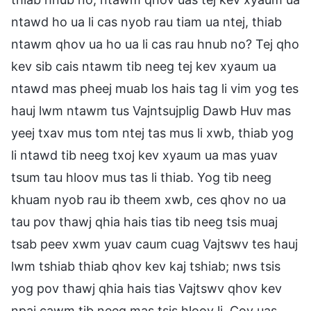
ntawd ho ua li cas nyob rau tiam ua ntej, thiab
ntawm qhov ua ho ua li cas rau hnub no? Tej qho
kev sib cais ntawm tib neeg tej kev xyaum ua
ntawd mas pheej muab los hais tag li vim yog tes
hauj lwm ntawm tus Vajntsujplig Dawb Huv mas
yeej txav mus tom ntej tas mus li xwb, thiab yog
li ntawd tib neeg txoj kev xyaum ua mas yuav
tsum tau hloov mus tas li thiab. Yog tib neeg
khuam nyob rau ib theem xwb, ces qhov no ua
tau pov thawj qhia hais tias tib neeg tsis muaj
tsab peev xwm yuav caum cuag Vajtswv tes hauj
lwm tshiab thiab qhov kev kaj tshiab; nws tsis
yog pov thawj qhia hais tias Vajtswv qhov kev
npaj cawm tib neeg mas tsis hloov li. Cov uas