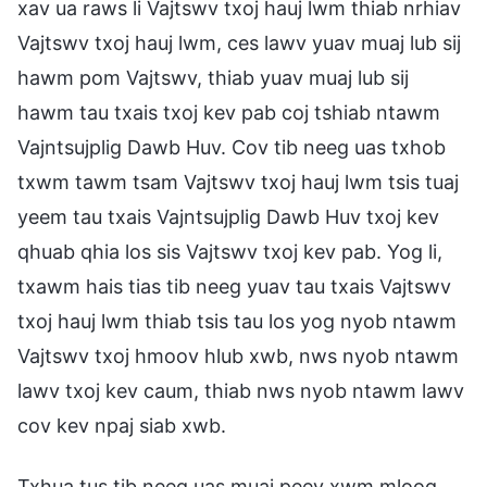
xav ua raws li Vajtswv txoj hauj lwm thiab nrhiav
Vajtswv txoj hauj lwm, ces lawv yuav muaj lub sij
hawm pom Vajtswv, thiab yuav muaj lub sij
hawm tau txais txoj kev pab coj tshiab ntawm
Vajntsujplig Dawb Huv. Cov tib neeg uas txhob
txwm tawm tsam Vajtswv txoj hauj lwm tsis tuaj
yeem tau txais Vajntsujplig Dawb Huv txoj kev
qhuab qhia los sis Vajtswv txoj kev pab. Yog li,
txawm hais tias tib neeg yuav tau txais Vajtswv
txoj hauj lwm thiab tsis tau los yog nyob ntawm
Vajtswv txoj hmoov hlub xwb, nws nyob ntawm
lawv txoj kev caum, thiab nws nyob ntawm lawv
cov kev npaj siab xwb.
Txhua tus tib neeg uas muaj peev xwm mloog