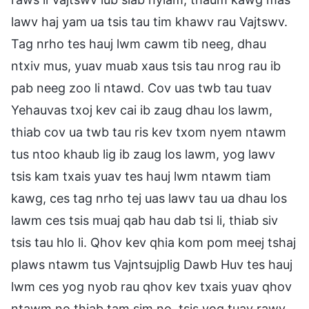
lawv haj yam ua tsis tau tim khawv rau Vajtswv.
Tag nrho tes hauj lwm cawm tib neeg, dhau
ntxiv mus, yuav muab xaus tsis tau nrog rau ib
pab neeg zoo li ntawd. Cov uas twb tau tuav
Yehauvas txoj kev cai ib zaug dhau los lawm,
thiab cov ua twb tau ris kev txom nyem ntawm
tus ntoo khaub lig ib zaug los lawm, yog lawv
tsis kam txais yuav tes hauj lwm ntawm tiam
kawg, ces tag nrho tej uas lawv tau ua dhau los
lawm ces tsis muaj qab hau dab tsi li, thiab siv
tsis tau hlo li. Qhov kev qhia kom pom meej tshaj
plaws ntawm tus Vajntsujplig Dawb Huv tes hauj
lwm ces yog nyob rau qhov kev txais yuav qhov
ntawm no thiab tam sim no, tsis yog tuav rawv