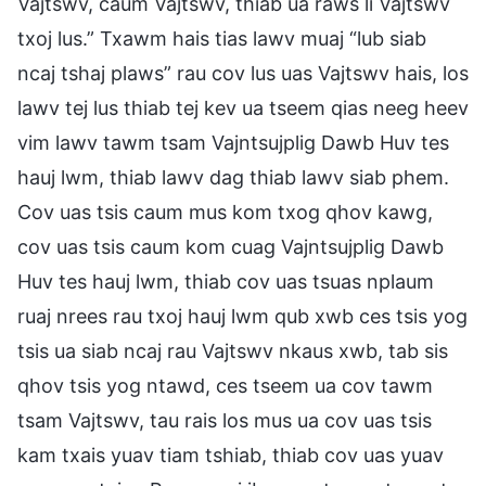
Vajtswv, caum Vajtswv, thiab ua raws li Vajtswv
txoj lus.” Txawm hais tias lawv muaj “lub siab
ncaj tshaj plaws” rau cov lus uas Vajtswv hais, los
lawv tej lus thiab tej kev ua tseem qias neeg heev
vim lawv tawm tsam Vajntsujplig Dawb Huv tes
hauj lwm, thiab lawv dag thiab lawv siab phem.
Cov uas tsis caum mus kom txog qhov kawg,
cov uas tsis caum kom cuag Vajntsujplig Dawb
Huv tes hauj lwm, thiab cov uas tsuas nplaum
ruaj nrees rau txoj hauj lwm qub xwb ces tsis yog
tsis ua siab ncaj rau Vajtswv nkaus xwb, tab sis
qhov tsis yog ntawd, ces tseem ua cov tawm
tsam Vajtswv, tau rais los mus ua cov uas tsis
kam txais yuav tiam tshiab, thiab cov uas yuav