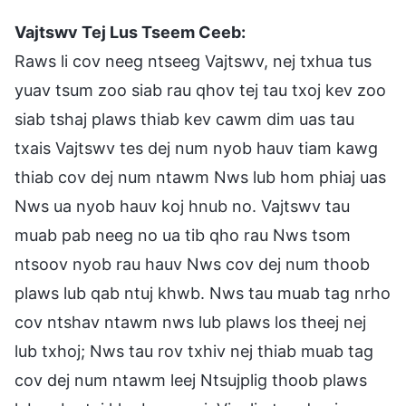
Vajtswv Tej Lus Tseem Ceeb:
Raws li cov neeg ntseeg Vajtswv, nej txhua tus
yuav tsum zoo siab rau qhov tej tau txoj kev zoo
siab tshaj plaws thiab kev cawm dim uas tau
txais Vajtswv tes dej num nyob hauv tiam kawg
thiab cov dej num ntawm Nws lub hom phiaj uas
Nws ua nyob hauv koj hnub no. Vajtswv tau
muab pab neeg no ua tib qho rau Nws tsom
ntsoov nyob rau hauv Nws cov dej num thoob
plaws lub qab ntuj khwb. Nws tau muab tag nrho
cov ntshav ntawm nws lub plaws los theej nej
lub txhoj; Nws tau rov txhiv nej thiab muab tag
cov dej num ntawm leej Ntsujplig thoob plaws