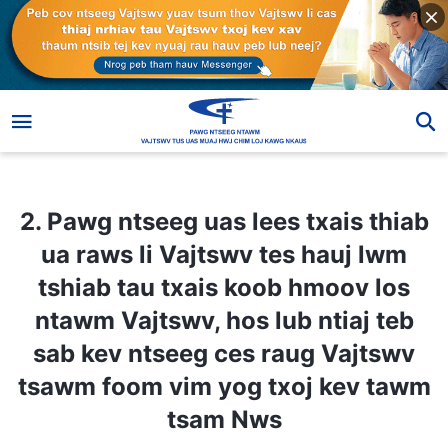
2. Pawg ntseeg uas lees txais thiab ua raws li Vajtswv tes hauj lwm tshiab tau txais koob hmoov los ntawm Vajtswv, hos lub ntiaj teb sab kev ntseeg ces raug Vajtswv tsawm foom vim yog txoj kev tawm tsam Nws
2. Pawg ntseeg uas lees txais thiab
ua raws li Vajtswv tes hauj lwm
tshiab tau txais koob hmoov los
ntawm Vajtswv, hos lub ntiaj teb
sab kev ntseeg ces raug Vajtswv
tsawm foom vim yog txoj kev tawm
tsam Nws