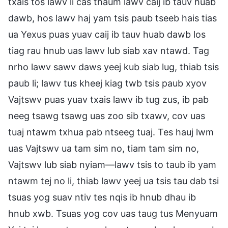
txais tos lawv li cas thaum lawv caij ib tauv huab
dawb, hos lawv haj yam tsis paub tseeb hais tias
ua Yexus puas yuav caij ib tauv huab dawb los
tiag rau hnub uas lawv lub siab xav ntawd. Tag
nrho lawv sawv daws yeej kub siab lug, thiab tsis
paub li; lawv tus kheej kiag twb tsis paub xyov
Vajtswv puas yuav txais lawv ib tug zus, ib pab
neeg tsawg tsawg uas zoo sib txawv, cov uas
tuaj ntawm txhua pab ntseeg tuaj. Tes hauj lwm
uas Vajtswv ua tam sim no, tiam tam sim no,
Vajtswv lub siab nyiam—lawv tsis to taub ib yam
ntawm tej no li, thiab lawv yeej ua tsis tau dab tsi
tsuas yog suav ntiv tes nqis ib hnub dhau ib
hnub xwb. Tsuas yog cov uas taug tus Menyuam