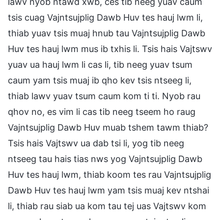
lawv nyob ntawd xwb, ces tib neeg yuav caum
tsis cuag Vajntsujplig Dawb Huv tes hauj lwm li,
thiab yuav tsis muaj hnub tau Vajntsujplig Dawb
Huv tes hauj lwm mus ib txhis li. Tsis hais Vajtswv
yuav ua hauj lwm li cas li, tib neeg yuav tsum
caum yam tsis muaj ib qho kev tsis ntseeg li,
thiab lawv yuav tsum caum kom ti ti. Nyob rau
qhov no, es vim li cas tib neeg tseem ho raug
Vajntsujplig Dawb Huv muab tshem tawm thiab?
Tsis hais Vajtswv ua dab tsi li, yog tib neeg
ntseeg tau hais tias nws yog Vajntsujplig Dawb
Huv tes hauj lwm, thiab koom tes rau Vajntsujplig
Dawb Huv tes hauj lwm yam tsis muaj kev ntshai
li, thiab rau siab ua kom tau tej uas Vajtswv kom