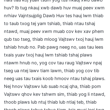
huv? Ib tug nkauj xwb dawb huv muaj peev xwm
nrhiav Vajntsujplig Dawb Huv tes hauj lwm thiab
to taub txog tej yam tshiab, thiab ntau tshaj
ntawd, muaj peev xwm muab cov kev xav phem
qub tso tseg, thiab mloog Vajtswv txoj hauj lwm
tshiab hnub no. Pab pawg neeg no, uas tau lees
txais yuav txoj hauj lwm tshiab tshaj plaws
ntawm hnub no, yog cov tau raug Vajtswv npaj
tseg ua ntej lawv tiam lawm, thiab yog cov tib
neeg uas tau txais koob hmoov ntau tshaj plaws.
Nej hnov Vajtswv lub suab ncaj qha, thiab pom
Vajtswv qhov kev tshwm sim, thiab yog li ntawd,
thoob plaws lub ntuj thiab lub ntiaj teb, thiab
thoob plaws txhua txhua tiam, tsis muaj leej twg