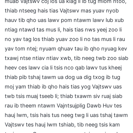
muab Vajtswv coj los ua kiag li ib tug mlom ntoo,
thiab ntseeg hais tias Vajtswv mas yuav nyob
hauv tib qho uas lawv pom ntawm lawv lub xub
ntiag ntawd tas mus li, hais tias nws yeej zoo li
no yav tag los thiab yuav zoo li no tas mus li rau
yav tom ntej; nyuam qhuav tau ib qho nyuag kev
txawj ntse ntiav ntiav xwb, tib neeg twb zoo siab
heev ces lawv cia li tsis nco qab lawv tus kheej
thiab pib tshaj tawm ua dog ua dig txog ib tug
moj yam thiab ib qho hais tias yog Vajtswv uas
twb tsis muaj tseeb li; thiab txawm siv ruaj siab
rau ib theem ntawm Vajntsujplig Dawb Huv tes
hauj lwm, tsis hais tus neeg twg li uas tshaj tawm
Vajtswv tes hauj lwm tshiab, tib neeg tsis kam