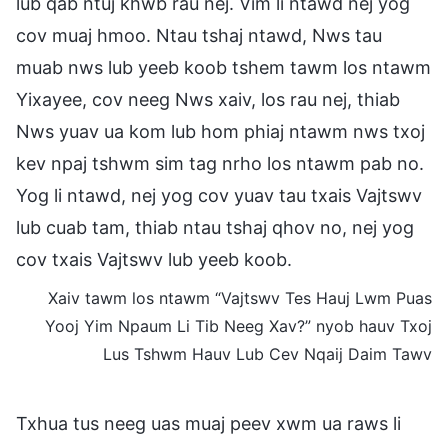
lub qab ntuj khwb rau nej. Vim li ntawd nej yog
cov muaj hmoo. Ntau tshaj ntawd, Nws tau
muab nws lub yeeb koob tshem tawm los ntawm
Yixayee, cov neeg Nws xaiv, los rau nej, thiab
Nws yuav ua kom lub hom phiaj ntawm nws txoj
kev npaj tshwm sim tag nrho los ntawm pab no.
Yog li ntawd, nej yog cov yuav tau txais Vajtswv
lub cuab tam, thiab ntau tshaj qhov no, nej yog
cov txais Vajtswv lub yeeb koob.
Xaiv tawm los ntawm “Vajtswv Tes Hauj Lwm Puas
Yooj Yim Npaum Li Tib Neeg Xav?” nyob hauv Txoj
Lus Tshwm Hauv Lub Cev Nqaij Daim Tawv
Txhua tus neeg uas muaj peev xwm ua raws li