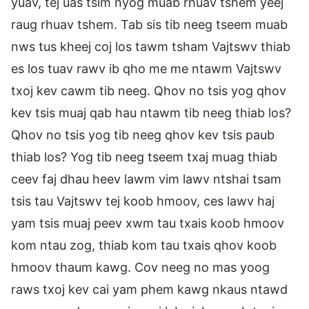
yuav, tej uas tsim nyog muab rhuav tshem yeej
raug rhuav tshem. Tab sis tib neeg tseem muab
nws tus kheej coj los tawm tsham Vajtswv thiab
es los tuav rawv ib qho me me ntawm Vajtswv
txoj kev cawm tib neeg. Qhov no tsis yog qhov
kev tsis muaj qab hau ntawm tib neeg thiab los?
Qhov no tsis yog tib neeg qhov kev tsis paub
thiab los? Yog tib neeg tseem txaj muag thiab
ceev faj dhau heev lawm vim lawv ntshai tsam
tsis tau Vajtswv tej koob hmoov, ces lawv haj
yam tsis muaj peev xwm tau txais koob hmoov
kom ntau zog, thiab kom tau txais qhov koob
hmoov thaum kawg. Cov neeg no mas yoog
raws txoj kev cai yam phem kawg nkaus ntawd