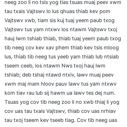
neeg zoo li no tsis yog tias tsuas muaj peev xwm
tau txais Vajtswv lo lus qhuas thiab kev pom
Vajtswv xwb, tiam sis kuj tuaj yeem paub txog
Vajtswv tus yam ntxwv los ntawm Vajtswv txoj
hauj lwm tshiab thiab, thiab tuaj yeem paub txog
tib neeg cov kev xav phem thiab kev tsis mloog
lus, thiab tib neeg tus yeeb yam thiab lub ntsiab
tseem ceeb, los ntawm Nws txoj hauj lwm
tshiab; deb tshaj ntawd ntxiv, lawv muaj peev
xwm maj mam hloov pauv lawv tus yam ntxwv
kom tiav rau lub sij hawm ua lawv tes dej num.
Tsuas yog cov tib neeg zoo li no xwb thiaj li yog
cov uas tau txais Vajtswv, thiab cov uas nrhiav
tau txoj tseem kev tseeb tiag. Cov tib neeg uas