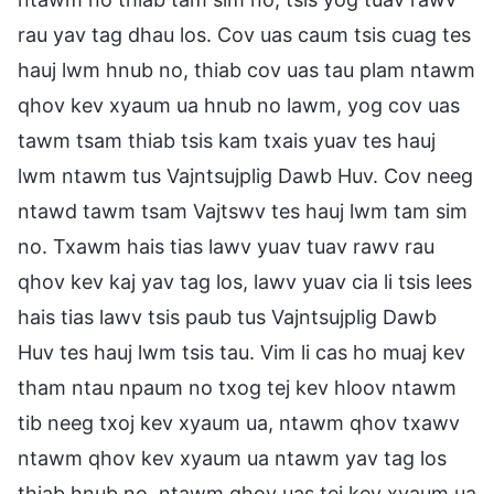
rau yav tag dhau los. Cov uas caum tsis cuag tes
hauj lwm hnub no, thiab cov uas tau plam ntawm
qhov kev xyaum ua hnub no lawm, yog cov uas
tawm tsam thiab tsis kam txais yuav tes hauj
lwm ntawm tus Vajntsujplig Dawb Huv. Cov neeg
ntawd tawm tsam Vajtswv tes hauj lwm tam sim
no. Txawm hais tias lawv yuav tuav rawv rau
qhov kev kaj yav tag los, lawv yuav cia li tsis lees
hais tias lawv tsis paub tus Vajntsujplig Dawb
Huv tes hauj lwm tsis tau. Vim li cas ho muaj kev
tham ntau npaum no txog tej kev hloov ntawm
tib neeg txoj kev xyaum ua, ntawm qhov txawv
ntawm qhov kev xyaum ua ntawm yav tag los
thiab hnub no, ntawm qhov uas tej kev xyaum ua