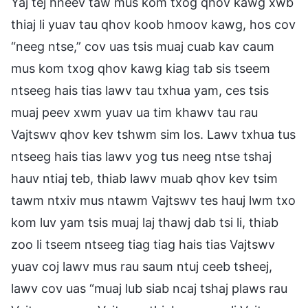
Yaj tej hneev taw mus kom txog qhov kawg xwb
thiaj li yuav tau qhov koob hmoov kawg, hos cov
“neeg ntse,” cov uas tsis muaj cuab kav caum
mus kom txog qhov kawg kiag tab sis tseem
ntseeg hais tias lawv tau txhua yam, ces tsis
muaj peev xwm yuav ua tim khawv tau rau
Vajtswv qhov kev tshwm sim los. Lawv txhua tus
ntseeg hais tias lawv yog tus neeg ntse tshaj
hauv ntiaj teb, thiab lawv muab qhov kev tsim
tawm ntxiv mus ntawm Vajtswv tes hauj lwm txo
kom luv yam tsis muaj laj thawj dab tsi li, thiab
zoo li tseem ntseeg tiag tiag hais tias Vajtswv
yuav coj lawv mus rau saum ntuj ceeb tsheej,
lawv cov uas “muaj lub siab ncaj tshaj plaws rau