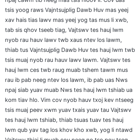
tsis yoog raws Vajntsujplig Dawb Huv mas yeej
xav hais tias lawv mas yeej yog tas mus li xwb,
tab sis qhov tseeb tiag, Vajtswv tes hauj lwm
nyob rau hauv lawv twb xaus ntev los lawm,
thiab tus Vajntsujplig Dawb Huv tes hauj lwm twb
tsis muaj nyob rau hauv lawv lawm. Vajtswv tes
hauj lwm ces twb raug muab tshem tawm mus
rau ib pab neeg ntev los lawm, ib pab uas Nws
npaj siab yuav muab Nws tes hauj lwm tshiab ua
kom tiav hlo. Vim cov nyob hauv txoj kev ntseeg
tsis muaj peev xwm yuav txais yuav tau Vajtswv
tes hauj lwm tshiab, thiab tsuas tuav tes hauj
lwm qub yav tag los khov kho xwb, yog li ntawd
Vajtswv thiaj li muab cov neeg no tso pov tseg