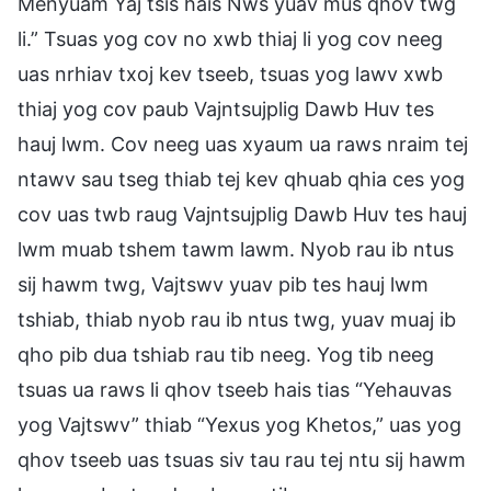
Menyuam Yaj tsis hais Nws yuav mus qhov twg
li.” Tsuas yog cov no xwb thiaj li yog cov neeg
uas nrhiav txoj kev tseeb, tsuas yog lawv xwb
thiaj yog cov paub Vajntsujplig Dawb Huv tes
hauj lwm. Cov neeg uas xyaum ua raws nraim tej
ntawv sau tseg thiab tej kev qhuab qhia ces yog
cov uas twb raug Vajntsujplig Dawb Huv tes hauj
lwm muab tshem tawm lawm. Nyob rau ib ntus
sij hawm twg, Vajtswv yuav pib tes hauj lwm
tshiab, thiab nyob rau ib ntus twg, yuav muaj ib
qho pib dua tshiab rau tib neeg. Yog tib neeg
tsuas ua raws li qhov tseeb hais tias “Yehauvas
yog Vajtswv” thiab “Yexus yog Khetos,” uas yog
qhov tseeb uas tsuas siv tau rau tej ntu sij hawm