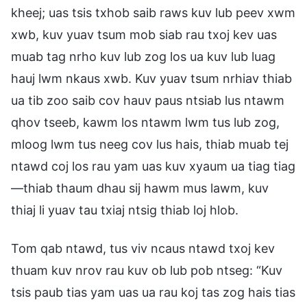
kheej; uas tsis txhob saib raws kuv lub peev xwm
xwb, kuv yuav tsum mob siab rau txoj kev uas
muab tag nrho kuv lub zog los ua kuv lub luag
hauj lwm nkaus xwb. Kuv yuav tsum nrhiav thiab
ua tib zoo saib cov hauv paus ntsiab lus ntawm
qhov tseeb, kawm los ntawm lwm tus lub zog,
mloog lwm tus neeg cov lus hais, thiab muab tej
ntawd coj los rau yam uas kuv xyaum ua tiag tiag
—thiab thaum dhau sij hawm mus lawm, kuv
thiaj li yuav tau txiaj ntsig thiab loj hlob.
Tom qab ntawd, tus viv ncaus ntawd txoj kev
thuam kuv nrov rau kuv ob lub pob ntseg: “Kuv
tsis paub tias yam uas ua rau koj tas zog hais tias