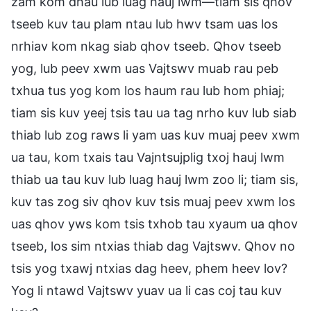
zam kom dhau lub luag hauj lwm—tiam sis qhov
tseeb kuv tau plam ntau lub hwv tsam uas los
nrhiav kom nkag siab qhov tseeb. Qhov tseeb
yog, lub peev xwm uas Vajtswv muab rau peb
txhua tus yog kom los haum rau lub hom phiaj;
tiam sis kuv yeej tsis tau ua tag nrho kuv lub siab
thiab lub zog raws li yam uas kuv muaj peev xwm
ua tau, kom txais tau Vajntsujplig txoj hauj lwm
thiab ua tau kuv lub luag hauj lwm zoo li; tiam sis,
kuv tas zog siv qhov kuv tsis muaj peev xwm los
uas qhov yws kom tsis txhob tau xyaum ua qhov
tseeb, los sim ntxias thiab dag Vajtswv. Qhov no
tsis yog txawj ntxias dag heev, phem heev lov?
Yog li ntawd Vajtswv yuav ua li cas coj tau kuv