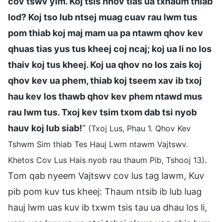
cov tswv yim. Koj tsis hnov tias ua txhaum thiab
lod? Koj tso lub ntsej muag cuav rau lwm tus
pom thiab koj maj mam ua pa ntawm qhov kev
qhuas tias yus tus kheej coj ncaj; koj ua li no los
thaiv koj tus kheej. Koj ua qhov no los zais koj
qhov kev ua phem, thiab koj tseem xav ib txoj
hau kev los thawb qhov kev phem ntawd mus
rau lwm tus. Txoj kev tsim txom dab tsi nyob
hauv koj lub siab!
”
(Txoj Lus, Phau 1. Qhov Kev
Tshwm Sim thiab Tes Hauj Lwm ntawm Vajtswv.
.
Khetos Cov Lus Hais nyob rau thaum Pib, Tshooj 13)
Tom qab nyeem Vajtswv cov lus tag lawm, Kuv
pib pom kuv tus kheej: Thaum ntsib ib lub luag
hauj lwm uas kuv ib txwm tsis tau ua dhau los li,