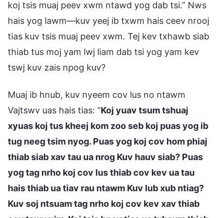
koj tsis muaj peev xwm ntawd yog dab tsi.” Nws
hais yog lawm—kuv yeej ib txwm hais ceev nrooj
tias kuv tsis muaj peev xwm. Tej kev txhawb siab
thiab tus moj yam lwj liam dab tsi yog yam kev
tswj kuv zais npog kuv?
Muaj ib hnub, kuv nyeem cov lus no ntawm
Vajtswv uas hais tias: “
Koj yuav tsum tshuaj
xyuas koj tus kheej kom zoo seb koj puas yog ib
tug neeg tsim nyog. Puas yog koj cov hom phiaj
thiab siab xav tau ua nrog Kuv hauv siab? Puas
yog tag nrho koj cov lus thiab cov kev ua tau
hais thiab ua tiav rau ntawm Kuv lub xub ntiag?
Kuv soj ntsuam tag nrho koj cov kev xav thiab