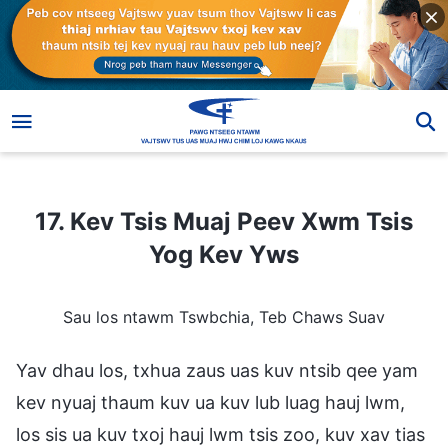
17. Kev Tsis Muaj Peev Xwm Tsis Yog Kev Yws
17. Kev Tsis Muaj Peev Xwm Tsis
Yog Kev Yws
Sau los ntawm Tswbchia, Teb Chaws Suav
Yav dhau los, txhua zaus uas kuv ntsib qee yam
kev nyuaj thaum kuv ua kuv lub luag hauj lwm,
los sis ua kuv txoj hauj lwm tsis zoo, kuv xav tias