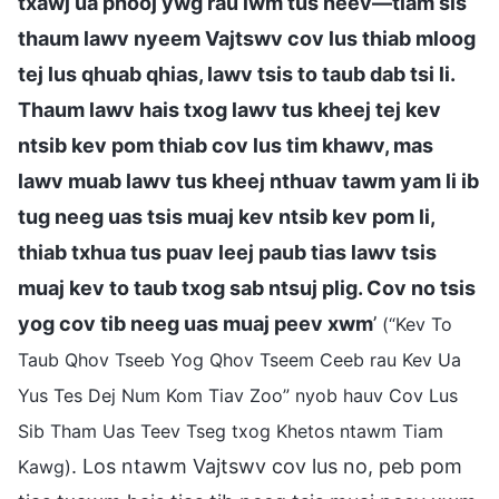
txawj ua phooj ywg rau lwm tus heev—tiam sis
thaum lawv nyeem Vajtswv cov lus thiab mloog
tej lus qhuab qhias, lawv tsis to taub dab tsi li.
Thaum lawv hais txog lawv tus kheej tej kev
ntsib kev pom thiab cov lus tim khawv, mas
lawv muab lawv tus kheej nthuav tawm yam li ib
tug neeg uas tsis muaj kev ntsib kev pom li,
thiab txhua tus puav leej paub tias lawv tsis
muaj kev to taub txog sab ntsuj plig. Cov no tsis
yog cov tib neeg uas muaj peev xwm
’
(“Kev To
Taub Qhov Tseeb Yog Qhov Tseem Ceeb rau Kev Ua
Yus Tes Dej Num Kom Tiav Zoo” nyob hauv Cov Lus
Sib Tham Uas Teev Tseg txog Khetos ntawm Tiam
. Los ntawm Vajtswv cov lus no, peb pom
Kawg)