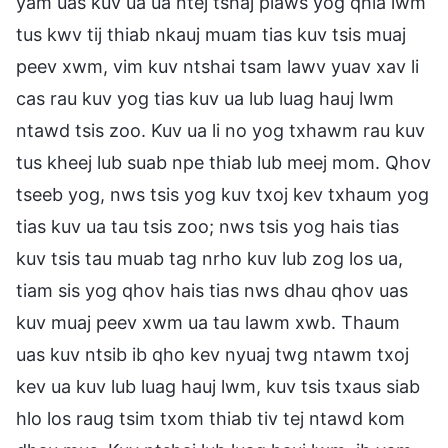
yam uas kuv ua ua ntej tshaj plaws yog qhia lwm
tus kwv tij thiab nkauj muam tias kuv tsis muaj
peev xwm, vim kuv ntshai tsam lawv yuav xav li
cas rau kuv yog tias kuv ua lub luag hauj lwm
ntawd tsis zoo. Kuv ua li no yog txhawm rau kuv
tus kheej lub suab npe thiab lub meej mom. Qhov
tseeb yog, nws tsis yog kuv txoj kev txhaum yog
tias kuv ua tau tsis zoo; nws tsis yog hais tias
kuv tsis tau muab tag nrho kuv lub zog los ua,
tiam sis yog qhov hais tias nws dhau qhov uas
kuv muaj peev xwm ua tau lawm xwb. Thaum
uas kuv ntsib ib qho kev nyuaj twg ntawm txoj
kev ua kuv lub luag hauj lwm, kuv tsis txaus siab
hlo los raug tsim txom thiab tiv tej ntawd kom