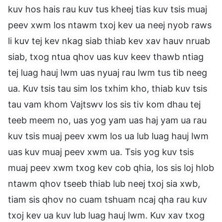
kuv hos hais rau kuv tus kheej tias kuv tsis muaj
peev xwm los ntawm txoj kev ua neej nyob raws
li kuv tej kev nkag siab thiab kev xav hauv nruab
siab, txog ntua qhov uas kuv keev thawb ntiag
tej luag hauj lwm uas nyuaj rau lwm tus tib neeg
ua. Kuv tsis tau sim los txhim kho, thiab kuv tsis
tau vam khom Vajtswv los sis tiv kom dhau tej
teeb meem no, uas yog yam uas haj yam ua rau
kuv tsis muaj peev xwm los ua lub luag hauj lwm
uas kuv muaj peev xwm ua. Tsis yog kuv tsis
muaj peev xwm txog kev cob qhia, los sis loj hlob
ntawm qhov tseeb thiab lub neej txoj sia xwb,
tiam sis qhov no cuam tshuam ncaj qha rau kuv
txoj kev ua kuv lub luag hauj lwm. Kuv xav txog