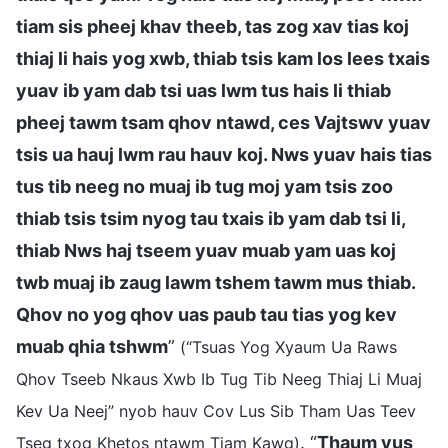
tiam sis pheej khav theeb, tas zog xav tias koj
thiaj li hais yog xwb, thiab tsis kam los lees txais
yuav ib yam dab tsi uas lwm tus hais li thiab
pheej tawm tsam qhov ntawd, ces Vajtswv yuav
tsis ua hauj lwm rau hauv koj. Nws yuav hais tias
tus tib neeg no muaj ib tug moj yam tsis zoo
thiab tsis tsim nyog tau txais ib yam dab tsi li,
thiab Nws haj tseem yuav muab yam uas koj
twb muaj ib zaug lawm tshem tawm mus thiab.
Qhov no yog qhov uas paub tau tias yog kev
muab qhia tshwm
”
(“Tsuas Yog Xyaum Ua Raws
Qhov Tseeb Nkaus Xwb Ib Tug Tib Neeg Thiaj Li Muaj
Kev Ua Neej” nyob hauv Cov Lus Sib Tham Uas Teev
. “
Thaum yus
Tseg txog Khetos ntawm Tiam Kawg)