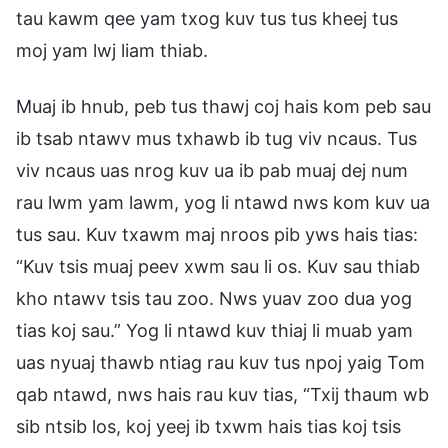
tau kawm qee yam txog kuv tus tus kheej tus
moj yam lwj liam thiab.
Muaj ib hnub, peb tus thawj coj hais kom peb sau
ib tsab ntawv mus txhawb ib tug viv ncaus. Tus
viv ncaus uas nrog kuv ua ib pab muaj dej num
rau lwm yam lawm, yog li ntawd nws kom kuv ua
tus sau. Kuv txawm maj nroos pib yws hais tias:
“Kuv tsis muaj peev xwm sau li os. Kuv sau thiab
kho ntawv tsis tau zoo. Nws yuav zoo dua yog
tias koj sau.” Yog li ntawd kuv thiaj li muab yam
uas nyuaj thawb ntiag rau kuv tus npoj yaig Tom
qab ntawd, nws hais rau kuv tias, “Txij thaum wb
sib ntsib los, koj yeej ib txwm hais tias koj tsis