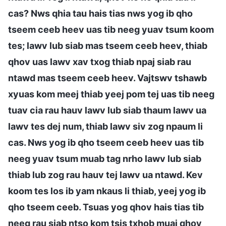
cas? Nws qhia tau hais tias nws yog ib qho
tseem ceeb heev uas tib neeg yuav tsum koom
tes; lawv lub siab mas tseem ceeb heev, thiab
qhov uas lawv xav txog thiab npaj siab rau
ntawd mas tseem ceeb heev. Vajtswv tshawb
xyuas kom meej thiab yeej pom tej uas tib neeg
tuav cia rau hauv lawv lub siab thaum lawv ua
lawv tes dej num, thiab lawv siv zog npaum li
cas. Nws yog ib qho tseem ceeb heev uas tib
neeg yuav tsum muab tag nrho lawv lub siab
thiab lub zog rau hauv tej lawv ua ntawd. Kev
koom tes los ib yam nkaus li thiab, yeej yog ib
qho tseem ceeb. Tsuas yog qhov hais tias tib
neeg rau siab ntso kom tsis txhob muaj qhov