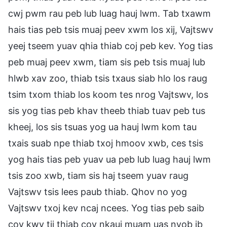
cwj pwm rau peb lub luag hauj lwm. Tab txawm
hais tias peb tsis muaj peev xwm los xij, Vajtswv
yeej tseem yuav qhia thiab coj peb kev. Yog tias
peb muaj peev xwm, tiam sis peb tsis muaj lub
hlwb xav zoo, thiab tsis txaus siab hlo los raug
tsim txom thiab los koom tes nrog Vajtswv, los
sis yog tias peb khav theeb thiab tuav peb tus
kheej, los sis tsuas yog ua hauj lwm kom tau
txais suab npe thiab txoj hmoov xwb, ces tsis
yog hais tias peb yuav ua peb lub luag hauj lwm
tsis zoo xwb, tiam sis haj tseem yuav raug
Vajtswv tsis lees paub thiab. Qhov no yog
Vajtswv txoj kev ncaj ncees. Yog tias peb saib
cov kwv tij thiab cov nkauj muam uas nyob ib