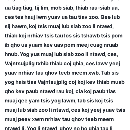
ua tiag tiag, tij lim, mob siab, thiab rau-siab ua,
ces tes hauj lwm yuav ua tau tiav zoo. Qee lub
sij hawm, koj tsis muaj lub siab zoo li ntawd,
thiab koj nrhiav tsis tau los sis tshawb tsis pom
ib qho ua yuam kev uas pom meej cuag nruab
hnub. Yog yus muaj lub siab zoo li ntawd, ces,
Vajntsujplig txhib thiab coj qhia, ces lawv yeej
yuav nrhiav tau qhov teeb meem xwb. Tab sis
yog hais tias Vajntsujplig coj koj kev thiab muab
qho kev paub ntawd rau koj, cia koj paub tias
muaj qee yam tsis yog lawm, tab sis koj tsis
muaj lub siab zoo li ntawd, ces koj yeej yuav tsis
muaj peev xwm nrhiav tau qhov teeb meem
ntawd li. Yog li ntawd, qhov no ho qhia tau li