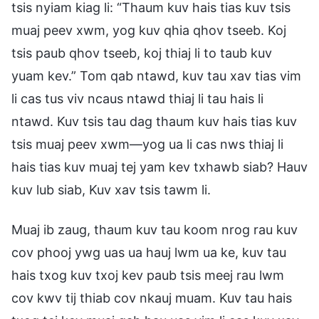
tsis nyiam kiag li: “Thaum kuv hais tias kuv tsis
muaj peev xwm, yog kuv qhia qhov tseeb. Koj
tsis paub qhov tseeb, koj thiaj li to taub kuv
yuam kev.” Tom qab ntawd, kuv tau xav tias vim
li cas tus viv ncaus ntawd thiaj li tau hais li
ntawd. Kuv tsis tau dag thaum kuv hais tias kuv
tsis muaj peev xwm—yog ua li cas nws thiaj li
hais tias kuv muaj tej yam kev txhawb siab? Hauv
kuv lub siab, Kuv xav tsis tawm li.
Muaj ib zaug, thaum kuv tau koom nrog rau kuv
cov phooj ywg uas ua hauj lwm ua ke, kuv tau
hais txog kuv txoj kev paub tsis meej rau lwm
cov kwv tij thiab cov nkauj muam. Kuv tau hais