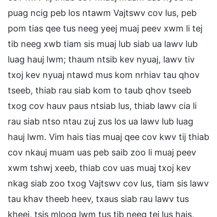
puag ncig peb los ntawm Vajtswv cov lus, peb
pom tias qee tus neeg yeej muaj peev xwm li tej
tib neeg xwb tiam sis muaj lub siab ua lawv lub
luag hauj lwm; thaum ntsib kev nyuaj, lawv tiv
txoj kev nyuaj ntawd mus kom nrhiav tau qhov
tseeb, thiab rau siab kom to taub qhov tseeb
txog cov hauv paus ntsiab lus, thiab lawv cia li
rau siab ntso ntau zuj zus los ua lawv lub luag
hauj lwm. Vim hais tias muaj qee cov kwv tij thiab
cov nkauj muam uas peb saib zoo li muaj peev
xwm tshwj xeeb, thiab cov uas muaj txoj kev
nkag siab zoo txog Vajtswv cov lus, tiam sis lawv
tau khav theeb heev, txaus siab rau lawv tus
kheej, tsis mloog lwm tus tib neeg tej lus hais,