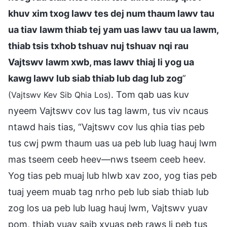
khuv xim txog lawv tes dej num thaum lawv tau
ua tiav lawm thiab tej yam uas lawv tau ua lawm,
thiab tsis txhob tshuav nuj tshuav nqi rau
Vajtswv lawm xwb, mas lawv thiaj li yog ua
kawg lawv lub siab thiab lub dag lub zog
”
. Tom qab uas kuv
(Vajtswv Kev Sib Qhia Los)
nyeem Vajtswv cov lus tag lawm, tus viv ncaus
ntawd hais tias, “Vajtswv cov lus qhia tias peb
tus cwj pwm thaum uas ua peb lub luag hauj lwm
mas tseem ceeb heev—nws tseem ceeb heev.
Yog tias peb muaj lub hlwb xav zoo, yog tias peb
tuaj yeem muab tag nrho peb lub siab thiab lub
zog los ua peb lub luag hauj lwm, Vajtswv yuav
pom, thiab yuav saib xyuas peb raws li peb tus