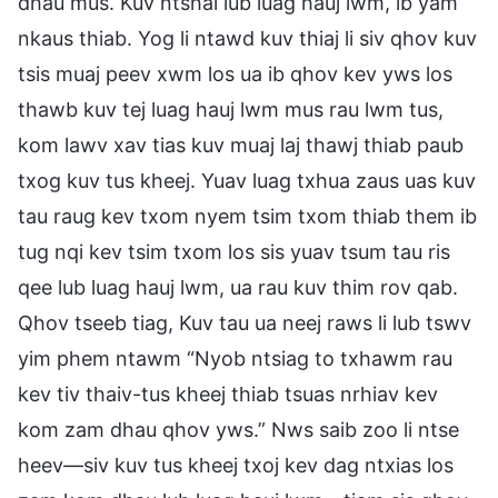
dhau mus. Kuv ntshai lub luag hauj lwm, ib yam
nkaus thiab. Yog li ntawd kuv thiaj li siv qhov kuv
tsis muaj peev xwm los ua ib qhov kev yws los
thawb kuv tej luag hauj lwm mus rau lwm tus,
kom lawv xav tias kuv muaj laj thawj thiab paub
txog kuv tus kheej. Yuav luag txhua zaus uas kuv
tau raug kev txom nyem tsim txom thiab them ib
tug nqi kev tsim txom los sis yuav tsum tau ris
qee lub luag hauj lwm, ua rau kuv thim rov qab.
Qhov tseeb tiag, Kuv tau ua neej raws li lub tswv
yim phem ntawm “Nyob ntsiag to txhawm rau
kev tiv thaiv-tus kheej thiab tsuas nrhiav kev
kom zam dhau qhov yws.” Nws saib zoo li ntse
heev—siv kuv tus kheej txoj kev dag ntxias los