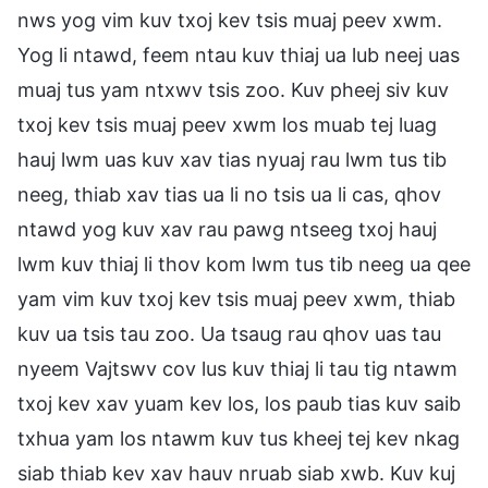
nws yog vim kuv txoj kev tsis muaj peev xwm.
Yog li ntawd, feem ntau kuv thiaj ua lub neej uas
muaj tus yam ntxwv tsis zoo. Kuv pheej siv kuv
txoj kev tsis muaj peev xwm los muab tej luag
hauj lwm uas kuv xav tias nyuaj rau lwm tus tib
neeg, thiab xav tias ua li no tsis ua li cas, qhov
ntawd yog kuv xav rau pawg ntseeg txoj hauj
lwm kuv thiaj li thov kom lwm tus tib neeg ua qee
yam vim kuv txoj kev tsis muaj peev xwm, thiab
kuv ua tsis tau zoo. Ua tsaug rau qhov uas tau
nyeem Vajtswv cov lus kuv thiaj li tau tig ntawm
txoj kev xav yuam kev los, los paub tias kuv saib
txhua yam los ntawm kuv tus kheej tej kev nkag
siab thiab kev xav hauv nruab siab xwb. Kuv kuj