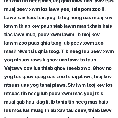
ib txhia tib neeg mas, koj qhia lawv tias lawv tsis
muaj peev xwm los lawv yeej tsis pom zoo li.
Lawv xav hais tias yog ib tug neeg uas muaj kev
kawm thiab kev paub siab lawm mas txhais hais
tias lawv muaj peev xwm lawm. Ib txoj kev
kawm zoo puas qhia txog lub peev xwm zoo
mas? Nws tsis qhia txog. Tib neeg lub peev xwm
yog ntsuas raws li qhov uas lawv to taub
Vajtswv cov lus thiab qhov tseeb xwb. Qhov no
yog tus qauv quag uas zoo tshaj plaws, txoj kev
ntsuas uas yog tshaj plaws. Siv lwm txoj kev los
ntsuas tib neeg lub peev xwm mas yeej tsis
muaj qab hau kiag li. Ib txhia tib neeg mas hais
lus mos lus muag thiab xav tau ceev, thiab lawv