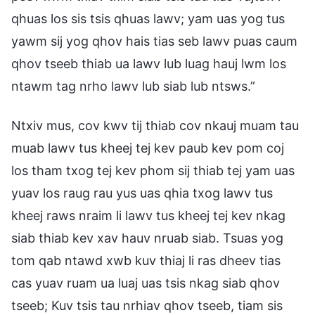
qhuas los sis tsis qhuas lawv; yam uas yog tus
yawm sij yog qhov hais tias seb lawv puas caum
qhov tseeb thiab ua lawv lub luag hauj lwm los
ntawm tag nrho lawv lub siab lub ntsws.”
Ntxiv mus, cov kwv tij thiab cov nkauj muam tau
muab lawv tus kheej tej kev paub kev pom coj
los tham txog tej kev phom sij thiab tej yam uas
yuav los raug rau yus uas qhia txog lawv tus
kheej raws nraim li lawv tus kheej tej kev nkag
siab thiab kev xav hauv nruab siab. Tsuas yog
tom qab ntawd xwb kuv thiaj li ras dheev tias
cas yuav ruam ua luaj uas tsis nkag siab qhov
tseeb; Kuv tsis tau nrhiav qhov tseeb, tiam sis