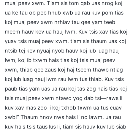
muaj peev xwm. Tiam sis tom qab uas nrog koj
ua ke tau ob peb hnub xwb ua rau kuv pom tias
koj muaj peev xwm nrhiav tau qee yam teeb
meem hauv kev ua hauj lwm. Kuv tsis xav tias koj
yuav tsis muaj peev xwm, tiam sis thaum uas koj
ntsib tej kev nyuaj nyob hauv koj lub luag hauj
lwm, koj ib txwm hais tias koj tsis muaj peev
xwm, thiab qee zaus koj haj tseem thawb ntiag
koj lub luag hauj lwm rau lwm tus thiab. Kuv tsis
paub tias yam uas ua rau koj tas zog hais tias koj
tsis muaj peev xwm ntawd yog dab tsi—raws li
kuv xav mas zoo li koj txhob txwm ua tus cuav
xwb!” Thaum hnov nws hais li no lawm, ua rau
kuv hais tsis taus lus li, tiam sis hauv kuv lub siab