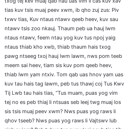
txog tej kev muaj qab hau uas vim li cas kuv xav
tias kuv tsis muaj peev xwm, ib qho zuj zus: Piv
txwv tias, Kuv ntaus ntawv qeeb heev, kuv sau
ntawv tsis zoo nkauj. Thaum peb ua hauj lwm
ntaus ntawv, feem ntau yog kuv tus npoj yaig
ntaus thiab kho xwb, thiab thaum hais txog
pawg ntseeg txoj hauj lwm lawm, nws pom teeb
meem sai heev, tiam sis kuv pom qeeb heev,
thiab lwm yam ntxiv. Tom qab uas hnov yam uas
kuv tau hais tag lawm, peb tus thawj coj Tus Kwv
Tij Lwb tau hais tias, “Tus muam, puas yog vim
tej no es peb thiaj li ntsuas seb leej twg muaj los
sis tsis muaj peev xwm? Nws puas yog raws li
qhov tseeb? Nws puas yog raws li Vajtswv lub