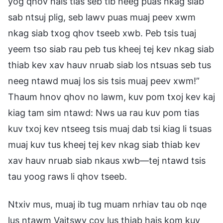
yog qhov hais tias seb tib neeg puas nkag siab
sab ntsuj plig, seb lawv puas muaj peev xwm
nkag siab txog qhov tseeb xwb. Peb tsis tuaj
yeem tso siab rau peb tus kheej tej kev nkag siab
thiab kev xav hauv nruab siab los ntsuas seb tus
neeg ntawd muaj los sis tsis muaj peev xwm!”
Thaum hnov qhov no lawm, kuv pom txoj kev kaj
kiag tam sim ntawd: Nws ua rau kuv pom tias
kuv txoj kev ntseeg tsis muaj dab tsi kiag li tsuas
muaj kuv tus kheej tej kev nkag siab thiab kev
xav hauv nruab siab nkaus xwb—tej ntawd tsis
tau yoog raws li qhov tseeb.
Ntxiv mus, muaj ib tug muam nrhiav tau ob nqe
lus ntawm Vajtswv cov lus thiab hais kom kuv