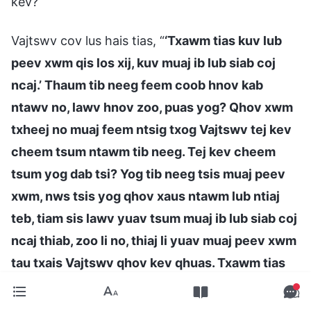
kev?
Vajtswv cov lus hais tias, “
‘Txawm tias kuv lub
peev xwm qis los xij, kuv muaj ib lub siab coj
ncaj.’ Thaum tib neeg feem coob hnov kab
ntawv no, lawv hnov zoo, puas yog? Qhov xwm
txheej no muaj feem ntsig txog Vajtswv tej kev
cheem tsum ntawm tib neeg. Tej kev cheem
tsum yog dab tsi? Yog tib neeg tsis muaj peev
xwm, nws tsis yog qhov xaus ntawm lub ntiaj
teb, tiam sis lawv yuav tsum muaj ib lub siab coj
ncaj thiab, zoo li no, thiaj li yuav muaj peev xwm
tau txais Vajtswv qhov kev qhuas. Txawm tias
koj qhov xwm txheej yuav yog dab tsi los xij, koj
yuav tsum ua ib tug neeg coj ncaj, hais lus ncaj,