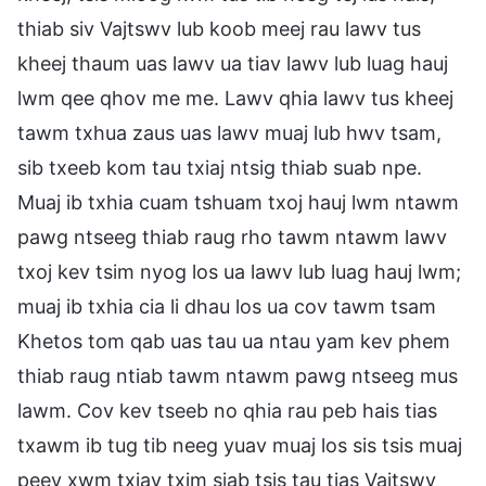
thiab siv Vajtswv lub koob meej rau lawv tus
kheej thaum uas lawv ua tiav lawv lub luag hauj
lwm qee qhov me me. Lawv qhia lawv tus kheej
tawm txhua zaus uas lawv muaj lub hwv tsam,
sib txeeb kom tau txiaj ntsig thiab suab npe.
Muaj ib txhia cuam tshuam txoj hauj lwm ntawm
pawg ntseeg thiab raug rho tawm ntawm lawv
txoj kev tsim nyog los ua lawv lub luag hauj lwm;
muaj ib txhia cia li dhau los ua cov tawm tsam
Khetos tom qab uas tau ua ntau yam kev phem
thiab raug ntiab tawm ntawm pawg ntseeg mus
lawm. Cov kev tseeb no qhia rau peb hais tias
txawm ib tug tib neeg yuav muaj los sis tsis muaj
peev xwm txiav txim siab tsis tau tias Vajtswv