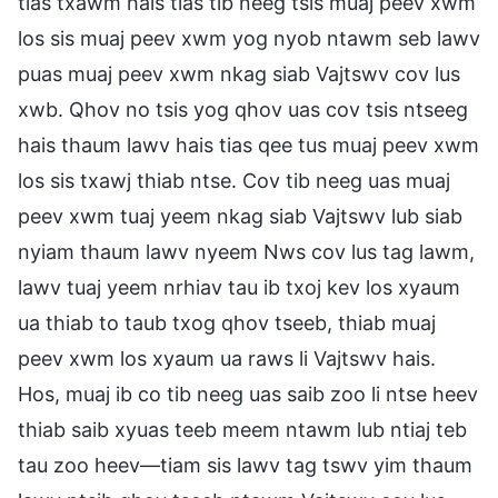
tias txawm hais tias tib neeg tsis muaj peev xwm
los sis muaj peev xwm yog nyob ntawm seb lawv
puas muaj peev xwm nkag siab Vajtswv cov lus
xwb. Qhov no tsis yog qhov uas cov tsis ntseeg
hais thaum lawv hais tias qee tus muaj peev xwm
los sis txawj thiab ntse. Cov tib neeg uas muaj
peev xwm tuaj yeem nkag siab Vajtswv lub siab
nyiam thaum lawv nyeem Nws cov lus tag lawm,
lawv tuaj yeem nrhiav tau ib txoj kev los xyaum
ua thiab to taub txog qhov tseeb, thiab muaj
peev xwm los xyaum ua raws li Vajtswv hais.
Hos, muaj ib co tib neeg uas saib zoo li ntse heev
thiab saib xyuas teeb meem ntawm lub ntiaj teb
tau zoo heev—tiam sis lawv tag tswv yim thaum