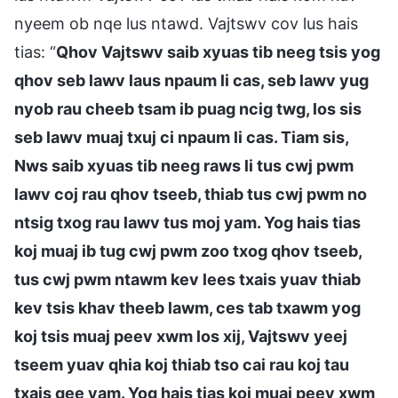
nyeem ob nqe lus ntawd. Vajtswv cov lus hais
tias: “
Qhov Vajtswv saib xyuas tib neeg tsis yog
qhov seb lawv laus npaum li cas, seb lawv yug
nyob rau cheeb tsam ib puag ncig twg, los sis
seb lawv muaj txuj ci npaum li cas. Tiam sis,
Nws saib xyuas tib neeg raws li tus cwj pwm
lawv coj rau qhov tseeb, thiab tus cwj pwm no
ntsig txog rau lawv tus moj yam. Yog hais tias
koj muaj ib tug cwj pwm zoo txog qhov tseeb,
tus cwj pwm ntawm kev lees txais yuav thiab
kev tsis khav theeb lawm, ces tab txawm yog
koj tsis muaj peev xwm los xij, Vajtswv yeej
tseem yuav qhia koj thiab tso cai rau koj tau
txais qee yam. Yog hais tias koj muaj peev xwm