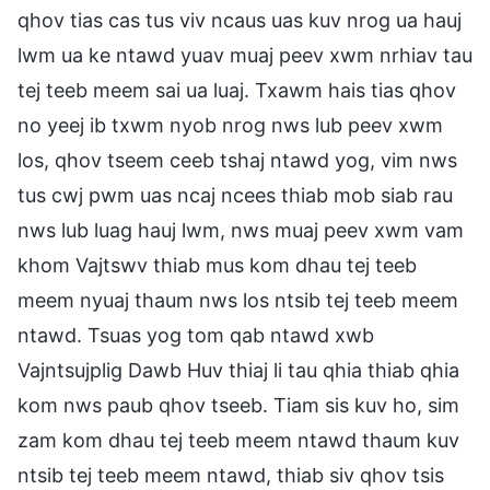
qhov tias cas tus viv ncaus uas kuv nrog ua hauj
lwm ua ke ntawd yuav muaj peev xwm nrhiav tau
tej teeb meem sai ua luaj. Txawm hais tias qhov
no yeej ib txwm nyob nrog nws lub peev xwm
los, qhov tseem ceeb tshaj ntawd yog, vim nws
tus cwj pwm uas ncaj ncees thiab mob siab rau
nws lub luag hauj lwm, nws muaj peev xwm vam
khom Vajtswv thiab mus kom dhau tej teeb
meem nyuaj thaum nws los ntsib tej teeb meem
ntawd. Tsuas yog tom qab ntawd xwb
Vajntsujplig Dawb Huv thiaj li tau qhia thiab qhia
kom nws paub qhov tseeb. Tiam sis kuv ho, sim
zam kom dhau tej teeb meem ntawd thaum kuv
ntsib tej teeb meem ntawd, thiab siv qhov tsis