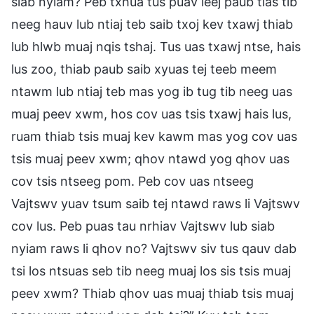
siab nyiam? Peb txhua tus puav leej paub tias tib
neeg hauv lub ntiaj teb saib txoj kev txawj thiab
lub hlwb muaj nqis tshaj. Tus uas txawj ntse, hais
lus zoo, thiab paub saib xyuas tej teeb meem
ntawm lub ntiaj teb mas yog ib tug tib neeg uas
muaj peev xwm, hos cov uas tsis txawj hais lus,
ruam thiab tsis muaj kev kawm mas yog cov uas
tsis muaj peev xwm; qhov ntawd yog qhov uas
cov tsis ntseeg pom. Peb cov uas ntseeg
Vajtswv yuav tsum saib tej ntawd raws li Vajtswv
cov lus. Peb puas tau nrhiav Vajtswv lub siab
nyiam raws li qhov no? Vajtswv siv tus qauv dab
tsi los ntsuas seb tib neeg muaj los sis tsis muaj
peev xwm? Thiab qhov uas muaj thiab tsis muaj