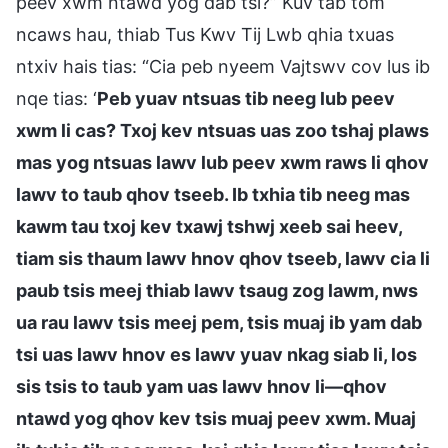
peev xwm ntawd yog dab tsi?” Kuv tab tom
ncaws hau, thiab Tus Kwv Tij Lwb qhia txuas
ntxiv hais tias: “Cia peb nyeem Vajtswv cov lus ib
nqe tias: ‘
Peb yuav ntsuas tib neeg lub peev
xwm li cas? Txoj kev ntsuas uas zoo tshaj plaws
mas yog ntsuas lawv lub peev xwm raws li qhov
lawv to taub qhov tseeb. Ib txhia tib neeg mas
kawm tau txoj kev txawj tshwj xeeb sai heev,
tiam sis thaum lawv hnov qhov tseeb, lawv cia li
paub tsis meej thiab lawv tsaug zog lawm, nws
ua rau lawv tsis meej pem, tsis muaj ib yam dab
tsi uas lawv hnov es lawv yuav nkag siab li, los
sis tsis to taub yam uas lawv hnov li—qhov
ntawd yog qhov kev tsis muaj peev xwm. Muaj