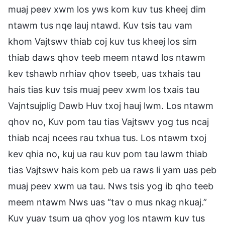
muaj peev xwm los yws kom kuv tus kheej dim
ntawm tus nqe lauj ntawd. Kuv tsis tau vam
khom Vajtswv thiab coj kuv tus kheej los sim
thiab daws qhov teeb meem ntawd los ntawm
kev tshawb nrhiav qhov tseeb, uas txhais tau
hais tias kuv tsis muaj peev xwm los txais tau
Vajntsujplig Dawb Huv txoj hauj lwm. Los ntawm
qhov no, Kuv pom tau tias Vajtswv yog tus ncaj
thiab ncaj ncees rau txhua tus. Los ntawm txoj
kev qhia no, kuj ua rau kuv pom tau lawm thiab
tias Vajtswv hais kom peb ua raws li yam uas peb
muaj peev xwm ua tau. Nws tsis yog ib qho teeb
meem ntawm Nws uas “tav o mus nkag nkuaj.”
Kuv yuav tsum ua qhov yog los ntawm kuv tus