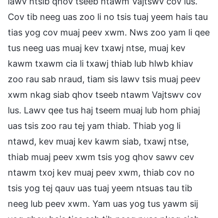
lawv ntsib qhov tseeb ntawm Vajtswv cov lus.
Cov tib neeg uas zoo li no tsis tuaj yeem hais tau
tias yog cov muaj peev xwm. Nws zoo yam li qee
tus neeg uas muaj kev txawj ntse, muaj kev
kawm txawm cia li txawj thiab lub hlwb khiav
zoo rau sab nraud, tiam sis lawv tsis muaj peev
xwm nkag siab qhov tseeb ntawm Vajtswv cov
lus. Lawv qee tus haj tseem muaj lub hom phiaj
uas tsis zoo rau tej yam thiab. Thiab yog li
ntawd, kev muaj kev kawm siab, txawj ntse,
thiab muaj peev xwm tsis yog qhov sawv cev
ntawm txoj kev muaj peev xwm, thiab cov no
tsis yog tej qauv uas tuaj yeem ntsuas tau tib
neeg lub peev xwm. Yam uas yog tus yawm sij