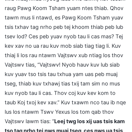
raug Pawg Koom Tsham yuam ntes thiab. Qhov
tawm mus li ntawd, es Pawg Koom Tsham yuav
tsis txhav tag nrho peb tej khoom thiab peb lub
tsev lod? Ces peb yuav nyob tau li cas mas? Tej
kev xav no ua rau kuv mob siab tiag tiag li. Kuv
thiaj li los rau ntawm Vajtswv xub ntiag los thov
Vajtswv tias, “Vajtswv! Nyob hauv kuv lub siab
kuv yuav tso tsis tau txhua yam uas peb muaj
tseg, thiab kuv txhawj tias txij tam sim no mus
kuv nyob tau li cas. Thov coj kuv kev kom to
taub Koj txoj kev xav.” Kuv txawm nco tau ib nqe
lus los ntawm Tswv Yexus los tom qab thov
Vajtswv lawm tias: “
Leej twg los xij uas tsis kam
tso tag nrho tej nws muaj tseg, ces nws ua tsis