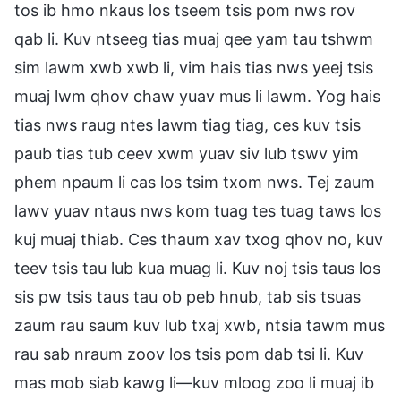
tos ib hmo nkaus los tseem tsis pom nws rov
qab li. Kuv ntseeg tias muaj qee yam tau tshwm
sim lawm xwb xwb li, vim hais tias nws yeej tsis
muaj lwm qhov chaw yuav mus li lawm. Yog hais
tias nws raug ntes lawm tiag tiag, ces kuv tsis
paub tias tub ceev xwm yuav siv lub tswv yim
phem npaum li cas los tsim txom nws. Tej zaum
lawv yuav ntaus nws kom tuag tes tuag taws los
kuj muaj thiab. Ces thaum xav txog qhov no, kuv
teev tsis tau lub kua muag li. Kuv noj tsis taus los
sis pw tsis taus tau ob peb hnub, tab sis tsuas
zaum rau saum kuv lub txaj xwb, ntsia tawm mus
rau sab nraum zoov los tsis pom dab tsi li. Kuv
mas mob siab kawg li—kuv mloog zoo li muaj ib