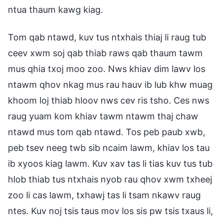
ntua thaum kawg kiag.
Tom qab ntawd, kuv tus ntxhais thiaj li raug tub
ceev xwm soj qab thiab raws qab thaum tawm
mus qhia txoj moo zoo. Nws khiav dim lawv los
ntawm qhov nkag mus rau hauv ib lub khw muag
khoom loj thiab hloov nws cev ris tsho. Ces nws
raug yuam kom khiav tawm ntawm thaj chaw
ntawd mus tom qab ntawd. Tos peb paub xwb,
peb tsev neeg twb sib ncaim lawm, khiav los tau
ib xyoos kiag lawm. Kuv xav tas li tias kuv tus tub
hlob thiab tus ntxhais nyob rau qhov xwm txheej
zoo li cas lawm, txhawj tas li tsam nkawv raug
ntes. Kuv noj tsis taus mov los sis pw tsis txaus li,