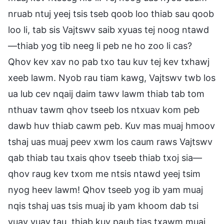
nruab ntuj yeej tsis tseb qoob loo thiab sau qoob
loo li, tab sis Vajtswv saib xyuas tej noog ntawd
—thiab yog tib neeg li peb ne ho zoo li cas?
Qhov kev xav no pab txo tau kuv tej kev txhawj
xeeb lawm. Nyob rau tiam kawg, Vajtswv twb los
ua lub cev nqaij daim tawv lawm thiab tab tom
nthuav tawm qhov tseeb los ntxuav kom peb
dawb huv thiab cawm peb. Kuv mas muaj hmoov
tshaj uas muaj peev xwm los caum raws Vajtswv
qab thiab tau txais qhov tseeb thiab txoj sia—
qhov raug kev txom me ntsis ntawd yeej tsim
nyog heev lawm! Qhov tseeb yog ib yam muaj
nqis tshaj uas tsis muaj ib yam khoom dab tsi
yuav yuav tau, thiab kuv paub tias txawm muaj