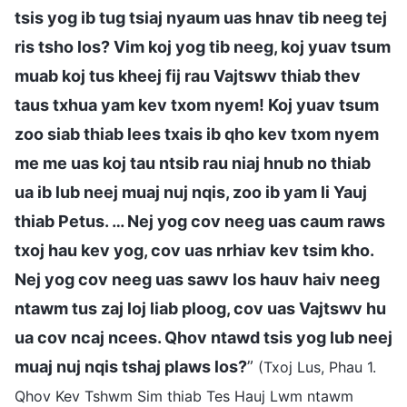
tsis yog ib tug tsiaj nyaum uas hnav tib neeg tej
ris tsho los? Vim koj yog tib neeg, koj yuav tsum
muab koj tus kheej fij rau Vajtswv thiab thev
taus txhua yam kev txom nyem! Koj yuav tsum
zoo siab thiab lees txais ib qho kev txom nyem
me me uas koj tau ntsib rau niaj hnub no thiab
ua ib lub neej muaj nuj nqis, zoo ib yam li Yauj
thiab Petus. … Nej yog cov neeg uas caum raws
txoj hau kev yog, cov uas nrhiav kev tsim kho.
Nej yog cov neeg uas sawv los hauv haiv neeg
ntawm tus zaj loj liab ploog, cov uas Vajtswv hu
ua cov ncaj ncees. Qhov ntawd tsis yog lub neej
muaj nuj nqis tshaj plaws los?
”
(Txoj Lus, Phau 1.
Qhov Kev Tshwm Sim thiab Tes Hauj Lwm ntawm