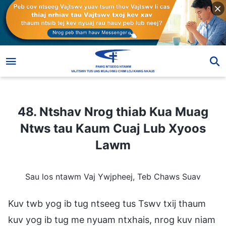
48. Ntshav Nrog thiab Kua Muag Ntws tau Kaum Cuaj Lub Xyoos Lawm
48. Ntshav Nrog thiab Kua Muag
Ntws tau Kaum Cuaj Lub Xyoos
Lawm
Sau los ntawm Vaj Ywjpheej, Teb Chaws Suav
Kuv twb yog ib tug ntseeg tus Tswv txij thaum
kuv yog ib tug me nyuam ntxhais, nrog kuv niam