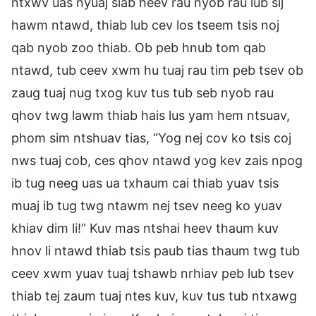
ntxwv uas nyuaj siab heev rau nyob rau lub sij
hawm ntawd, thiab lub cev los tseem tsis noj
qab nyob zoo thiab. Ob peb hnub tom qab
ntawd, tub ceev xwm hu tuaj rau tim peb tsev ob
zaug tuaj nug txog kuv tus tub seb nyob rau
qhov twg lawm thiab hais lus yam hem ntsuav,
phom sim ntshuav tias, “Yog nej cov ko tsis coj
nws tuaj cob, ces qhov ntawd yog kev zais npog
ib tug neeg uas ua txhaum cai thiab yuav tsis
muaj ib tug twg ntawm nej tsev neeg ko yuav
khiav dim li!” Kuv mas ntshai heev thaum kuv
hnov li ntawd thiab tsis paub tias thaum twg tub
ceev xwm yuav tuaj tshawb nrhiav peb lub tsev
thiab tej zaum tuaj ntes kuv, kuv tus tub ntxawg