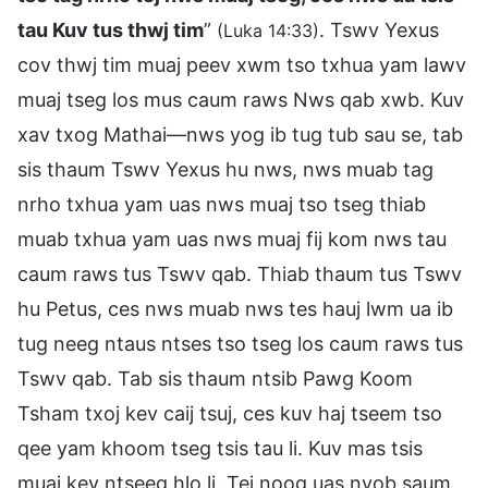
tau Kuv tus thwj tim
”
. Tswv Yexus
(Luka 14:33)
cov thwj tim muaj peev xwm tso txhua yam lawv
muaj tseg los mus caum raws Nws qab xwb. Kuv
xav txog Mathai—nws yog ib tug tub sau se, tab
sis thaum Tswv Yexus hu nws, nws muab tag
nrho txhua yam uas nws muaj tso tseg thiab
muab txhua yam uas nws muaj fij kom nws tau
caum raws tus Tswv qab. Thiab thaum tus Tswv
hu Petus, ces nws muab nws tes hauj lwm ua ib
tug neeg ntaus ntses tso tseg los caum raws tus
Tswv qab. Tab sis thaum ntsib Pawg Koom
Tsham txoj kev caij tsuj, ces kuv haj tseem tso
qee yam khoom tseg tsis tau li. Kuv mas tsis
muaj kev ntseeg hlo li. Tej noog uas nyob saum