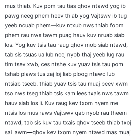
mus thiab. Kuv pom tau tias qhov ntawd yog ib
pawg neeg phem heev thiab yog Vajtswv ib tug
yeeb ncuab phem—kuv ntxub nws thiab foom
phem rau nws tawm puag hauv kuv nruab siab
los. Yog kuv tsis tau raug qhov mob siab ntawd,
tab sis tsuas ua lub neej nyob thaj yeeb lug rau
tim tsev xwb, ces ntshe kuv yuav tsis tau pom
tshab plaws tus zaj loj liab ploog ntawd lub
ntsiab tseeb, thiab yuav tsis tau muaj peev xwm
tso nws tseg thiab tsis kam lees txais nws tawm
hauv siab los li. Kuv raug kev txom nyem me
ntsis los mus raws Vajtswv qab nyob rau theem
ntawd, tab sis kuv tau txais qhov tseeb thiab txoj
sai lawm—qhov kev txom nyem ntawd mas muaj