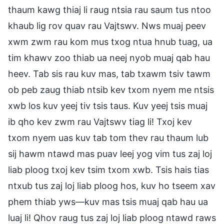
thaum kawg thiaj li raug ntsia rau saum tus ntoo
khaub lig rov quav rau Vajtswv. Nws muaj peev
xwm zwm rau kom mus txog ntua hnub tuag, ua
tim khawv zoo thiab ua neej nyob muaj qab hau
heev. Tab sis rau kuv mas, tab txawm tsiv tawm
ob peb zaug thiab ntsib kev txom nyem me ntsis
xwb los kuv yeej tiv tsis taus. Kuv yeej tsis muaj
ib qho kev zwm rau Vajtswv tiag li! Txoj kev
txom nyem uas kuv tab tom thev rau thaum lub
sij hawm ntawd mas puav leej yog vim tus zaj loj
liab ploog txoj kev tsim txom xwb. Tsis hais tias
ntxub tus zaj loj liab ploog hos, kuv ho tseem xav
phem thiab yws—kuv mas tsis muaj qab hau ua
luaj li! Qhov raug tus zaj loj liab ploog ntawd raws