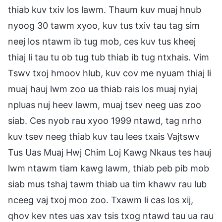
thiab kuv txiv los lawm. Thaum kuv muaj hnub
nyoog 30 tawm xyoo, kuv tus txiv tau tag sim
neej los ntawm ib tug mob, ces kuv tus kheej
thiaj li tau tu ob tug tub thiab ib tug ntxhais. Vim
Tswv txoj hmoov hlub, kuv cov me nyuam thiaj li
muaj hauj lwm zoo ua thiab rais los muaj nyiaj
npluas nuj heev lawm, muaj tsev neeg uas zoo
siab. Ces nyob rau xyoo 1999 ntawd, tag nrho
kuv tsev neeg thiab kuv tau lees txais Vajtswv
Tus Uas Muaj Hwj Chim Loj Kawg Nkaus tes hauj
lwm ntawm tiam kawg lawm, thiab peb pib mob
siab mus tshaj tawm thiab ua tim khawv rau lub
nceeg vaj txoj moo zoo. Txawm li cas los xij,
qhov kev ntes uas xav tsis txog ntawd tau ua rau