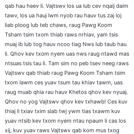
qab hau heev li. Vajtswv los ua lub cev nqaij daim
tawv, los ua hauj lwm nyob rau hauv tus zaj loj
liab ploog lub teb chaws, raug Pawg Koom
Tsham tsim txom thiab raws nrhiav, yam tsis
muaj ib lub tog hauv ncoo tiag Nws lub taub hau
li. Qhov kev txom nyem uas nws raug ntawd mas
ntsuas tsis tau li. Tam sim no peb tsev neeg raws
Vajtswv qab thiab raug Pawg Koom Tsham tsim
txom lawm ces yuav tsum tau khiav tawm, uas
raug muab qhia rau hauv Khetos qhov kev nyuaj.
Qhov no yog Vajtswv qhov kev txhawb! Ces kuv
thiaj li txiav txim siab twj ywm tias txawm kuv
yuav ntsib kev txom nyem ntau npaum li cas los
xij, kuv yuav raws Vajtswv qab kom mus txog