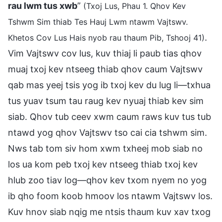
rau lwm tus xwb
”
(Txoj Lus, Phau 1. Qhov Kev
Tshwm Sim thiab Tes Hauj Lwm ntawm Vajtswv.
.
Khetos Cov Lus Hais nyob rau thaum Pib, Tshooj 41)
Vim Vajtswv cov lus, kuv thiaj li paub tias qhov
muaj txoj kev ntseeg thiab qhov caum Vajtswv
qab mas yeej tsis yog ib txoj kev du lug li—txhua
tus yuav tsum tau raug kev nyuaj thiab kev sim
siab. Qhov tub ceev xwm caum raws kuv tus tub
ntawd yog qhov Vajtswv tso cai cia tshwm sim.
Nws tab tom siv hom xwm txheej mob siab no
los ua kom peb txoj kev ntseeg thiab txoj kev
hlub zoo tiav log—qhov kev txom nyem no yog
ib qho foom koob hmoov los ntawm Vajtswv los.
Kuv hnov siab nqig me ntsis thaum kuv xav txog