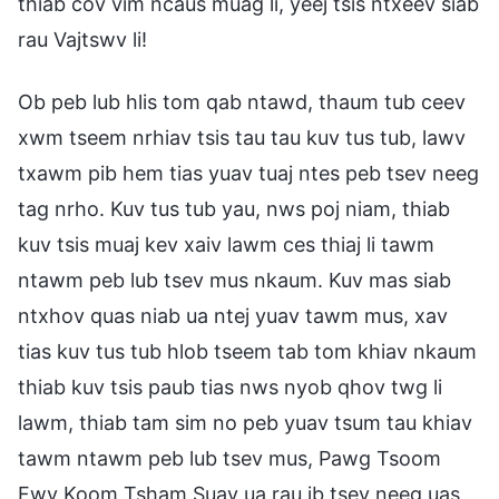
thiab cov vim ncaus muag li, yeej tsis ntxeev siab
rau Vajtswv li!
Ob peb lub hlis tom qab ntawd, thaum tub ceev
xwm tseem nrhiav tsis tau tau kuv tus tub, lawv
txawm pib hem tias yuav tuaj ntes peb tsev neeg
tag nrho. Kuv tus tub yau, nws poj niam, thiab
kuv tsis muaj kev xaiv lawm ces thiaj li tawm
ntawm peb lub tsev mus nkaum. Kuv mas siab
ntxhov quas niab ua ntej yuav tawm mus, xav
tias kuv tus tub hlob tseem tab tom khiav nkaum
thiab kuv tsis paub tias nws nyob qhov twg li
lawm, thiab tam sim no peb yuav tsum tau khiav
tawm ntawm peb lub tsev mus, Pawg Tsoom
Fwv Koom Tsham Suav ua rau ib tsev neeg uas