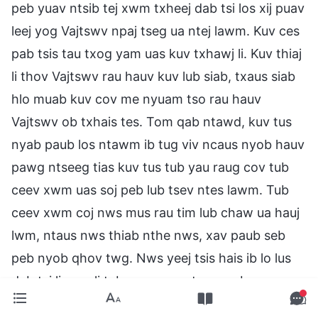
peb yuav ntsib tej xwm txheej dab tsi los xij puav
leej yog Vajtswv npaj tseg ua ntej lawm. Kuv ces
pab tsis tau txog yam uas kuv txhawj li. Kuv thiaj
li thov Vajtswv rau hauv kuv lub siab, txaus siab
hlo muab kuv cov me nyuam tso rau hauv
Vajtswv ob txhais tes. Tom qab ntawd, kuv tus
nyab paub los ntawm ib tug viv ncaus nyob hauv
pawg ntseeg tias kuv tus tub yau raug cov tub
ceev xwm uas soj peb lub tsev ntes lawm. Tub
ceev xwm coj nws mus rau tim lub chaw ua hauj
lwm, ntaus nws thiab nthe nws, xav paub seb
peb nyob qhov twg. Nws yeej tsis hais ib lo lus
dab tsi li, yog li tub ceev xwm tau muab nws
ceev tseg yam tsis raws kev raws cai tau txog 15