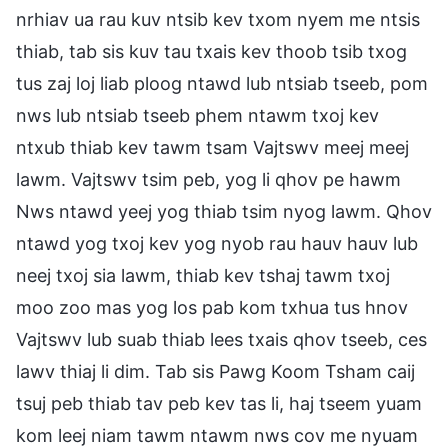
nrhiav ua rau kuv ntsib kev txom nyem me ntsis
thiab, tab sis kuv tau txais kev thoob tsib txog
tus zaj loj liab ploog ntawd lub ntsiab tseeb, pom
nws lub ntsiab tseeb phem ntawm txoj kev
ntxub thiab kev tawm tsam Vajtswv meej meej
lawm. Vajtswv tsim peb, yog li qhov pe hawm
Nws ntawd yeej yog thiab tsim nyog lawm. Qhov
ntawd yog txoj kev yog nyob rau hauv hauv lub
neej txoj sia lawm, thiab kev tshaj tawm txoj
moo zoo mas yog los pab kom txhua tus hnov
Vajtswv lub suab thiab lees txais qhov tseeb, ces
lawv thiaj li dim. Tab sis Pawg Koom Tsham caij
tsuj peb thiab tav peb kev tas li, haj tseem yuam
kom leej niam tawm ntawm nws cov me nyuam