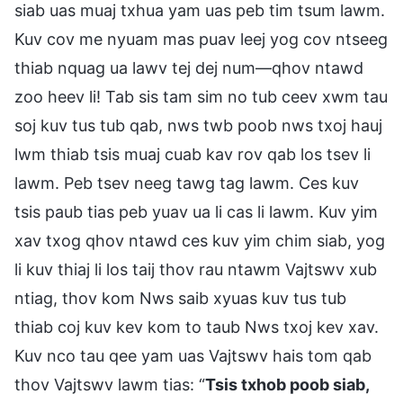
siab uas muaj txhua yam uas peb tim tsum lawm.
Kuv cov me nyuam mas puav leej yog cov ntseeg
thiab nquag ua lawv tej dej num—qhov ntawd
zoo heev li! Tab sis tam sim no tub ceev xwm tau
soj kuv tus tub qab, nws twb poob nws txoj hauj
lwm thiab tsis muaj cuab kav rov qab los tsev li
lawm. Peb tsev neeg tawg tag lawm. Ces kuv
tsis paub tias peb yuav ua li cas li lawm. Kuv yim
xav txog qhov ntawd ces kuv yim chim siab, yog
li kuv thiaj li los taij thov rau ntawm Vajtswv xub
ntiag, thov kom Nws saib xyuas kuv tus tub
thiab coj kuv kev kom to taub Nws txoj kev xav.
Kuv nco tau qee yam uas Vajtswv hais tom qab
thov Vajtswv lawm tias: “
Tsis txhob poob siab,