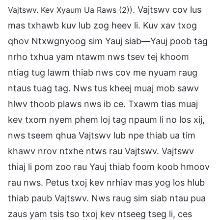
. Vajtswv cov lus
Vajtswv. Kev Xyaum Ua Raws (2))
mas txhawb kuv lub zog heev li. Kuv xav txog
qhov Ntxwgnyoog sim Yauj siab—Yauj poob tag
nrho txhua yam ntawm nws tsev tej khoom
ntiag tug lawm thiab nws cov me nyuam raug
ntaus tuag tag. Nws tus kheej muaj mob sawv
hlwv thoob plaws nws ib ce. Txawm tias muaj
kev txom nyem phem loj tag npaum li no los xij,
nws tseem qhua Vajtswv lub npe thiab ua tim
khawv nrov ntxhe ntws rau Vajtswv. Vajtswv
thiaj li pom zoo rau Yauj thiab foom koob hmoov
rau nws. Petus txoj kev nrhiav mas yog los hlub
thiab paub Vajtswv. Nws raug sim siab ntau pua
zaus yam tsis tso txoj kev ntseeg tseg li, ces