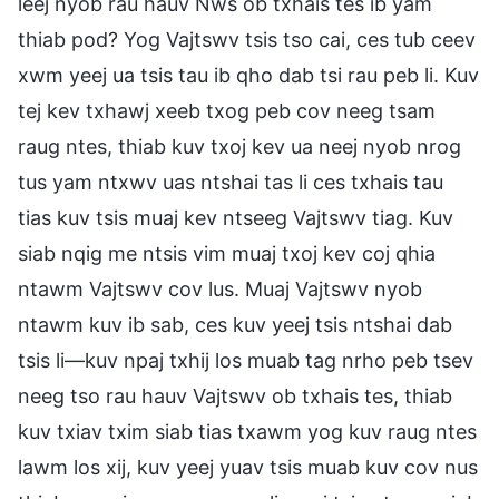
leej nyob rau hauv Nws ob txhais tes ib yam
thiab pod? Yog Vajtswv tsis tso cai, ces tub ceev
xwm yeej ua tsis tau ib qho dab tsi rau peb li. Kuv
tej kev txhawj xeeb txog peb cov neeg tsam
raug ntes, thiab kuv txoj kev ua neej nyob nrog
tus yam ntxwv uas ntshai tas li ces txhais tau
tias kuv tsis muaj kev ntseeg Vajtswv tiag. Kuv
siab nqig me ntsis vim muaj txoj kev coj qhia
ntawm Vajtswv cov lus. Muaj Vajtswv nyob
ntawm kuv ib sab, ces kuv yeej tsis ntshai dab
tsis li—kuv npaj txhij los muab tag nrho peb tsev
neeg tso rau hauv Vajtswv ob txhais tes, thiab
kuv txiav txim siab tias txawm yog kuv raug ntes
lawm los xij, kuv yeej yuav tsis muab kuv cov nus