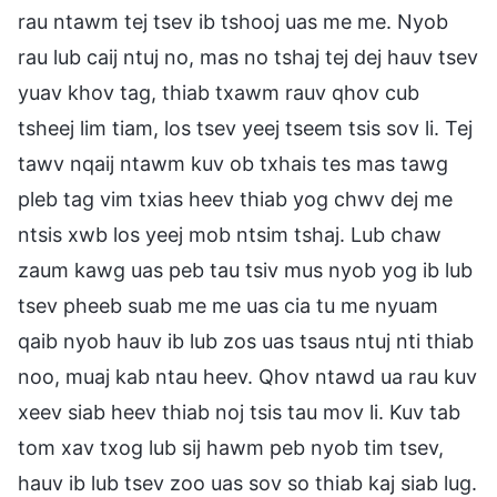
rau ntawm tej tsev ib tshooj uas me me. Nyob
rau lub caij ntuj no, mas no tshaj tej dej hauv tsev
yuav khov tag, thiab txawm rauv qhov cub
tsheej lim tiam, los tsev yeej tseem tsis sov li. Tej
tawv nqaij ntawm kuv ob txhais tes mas tawg
pleb tag vim txias heev thiab yog chwv dej me
ntsis xwb los yeej mob ntsim tshaj. Lub chaw
zaum kawg uas peb tau tsiv mus nyob yog ib lub
tsev pheeb suab me me uas cia tu me nyuam
qaib nyob hauv ib lub zos uas tsaus ntuj nti thiab
noo, muaj kab ntau heev. Qhov ntawd ua rau kuv
xeev siab heev thiab noj tsis tau mov li. Kuv tab
tom xav txog lub sij hawm peb nyob tim tsev,
hauv ib lub tsev zoo uas sov so thiab kaj siab lug.