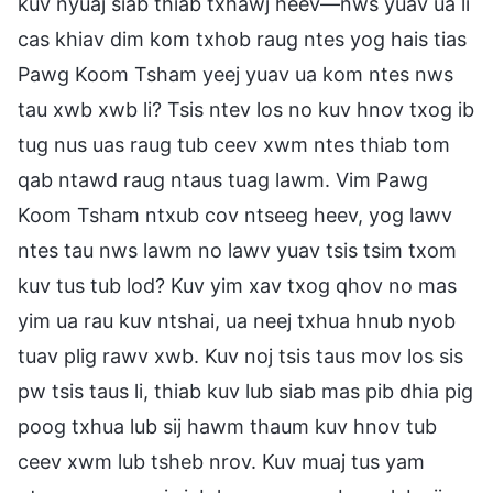
kuv nyuaj siab thiab txhawj heev—nws yuav ua li
cas khiav dim kom txhob raug ntes yog hais tias
Pawg Koom Tsham yeej yuav ua kom ntes nws
tau xwb xwb li? Tsis ntev los no kuv hnov txog ib
tug nus uas raug tub ceev xwm ntes thiab tom
qab ntawd raug ntaus tuag lawm. Vim Pawg
Koom Tsham ntxub cov ntseeg heev, yog lawv
ntes tau nws lawm no lawv yuav tsis tsim txom
kuv tus tub lod? Kuv yim xav txog qhov no mas
yim ua rau kuv ntshai, ua neej txhua hnub nyob
tuav plig rawv xwb. Kuv noj tsis taus mov los sis
pw tsis taus li, thiab kuv lub siab mas pib dhia pig
poog txhua lub sij hawm thaum kuv hnov tub
ceev xwm lub tsheb nrov. Kuv muaj tus yam