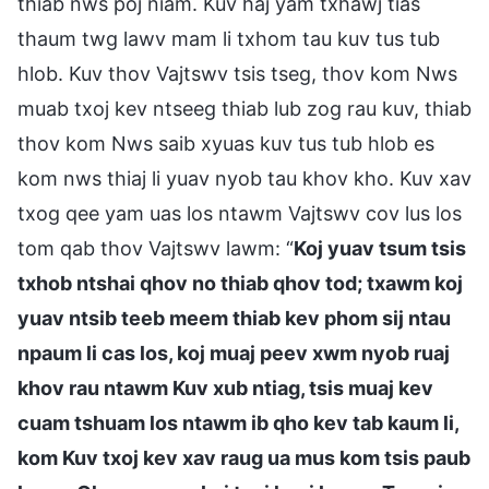
thiab nws poj niam. Kuv haj yam txhawj tias
thaum twg lawv mam li txhom tau kuv tus tub
hlob. Kuv thov Vajtswv tsis tseg, thov kom Nws
muab txoj kev ntseeg thiab lub zog rau kuv, thiab
thov kom Nws saib xyuas kuv tus tub hlob es
kom nws thiaj li yuav nyob tau khov kho. Kuv xav
txog qee yam uas los ntawm Vajtswv cov lus los
tom qab thov Vajtswv lawm: “
Koj yuav tsum tsis
txhob ntshai qhov no thiab qhov tod; txawm koj
yuav ntsib teeb meem thiab kev phom sij ntau
npaum li cas los, koj muaj peev xwm nyob ruaj
khov rau ntawm Kuv xub ntiag, tsis muaj kev
cuam tshuam los ntawm ib qho kev tab kaum li,
kom Kuv txoj kev xav raug ua mus kom tsis paub