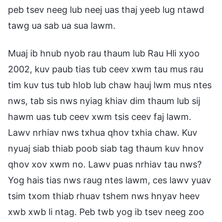
peb tsev neeg lub neej uas thaj yeeb lug ntawd
tawg ua sab ua sua lawm.
Muaj ib hnub nyob rau thaum lub Rau Hli xyoo
2002, kuv paub tias tub ceev xwm tau mus rau
tim kuv tus tub hlob lub chaw hauj lwm mus ntes
nws, tab sis nws nyiag khiav dim thaum lub sij
hawm uas tub ceev xwm tsis ceev faj lawm.
Lawv nrhiav nws txhua qhov txhia chaw. Kuv
nyuaj siab thiab poob siab tag thaum kuv hnov
qhov xov xwm no. Lawv puas nrhiav tau nws?
Yog hais tias nws raug ntes lawm, ces lawv yuav
tsim txom thiab rhuav tshem nws hnyav heev
xwb xwb li ntag. Peb twb yog ib tsev neeg zoo