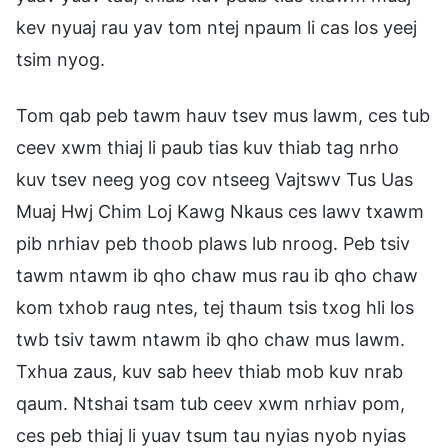
kev nyuaj rau yav tom ntej npaum li cas los yeej
tsim nyog.
Tom qab peb tawm hauv tsev mus lawm, ces tub
ceev xwm thiaj li paub tias kuv thiab tag nrho
kuv tsev neeg yog cov ntseeg Vajtswv Tus Uas
Muaj Hwj Chim Loj Kawg Nkaus ces lawv txawm
pib nrhiav peb thoob plaws lub nroog. Peb tsiv
tawm ntawm ib qho chaw mus rau ib qho chaw
kom txhob raug ntes, tej thaum tsis txog hli los
twb tsiv tawm ntawm ib qho chaw mus lawm.
Txhua zaus, kuv sab heev thiab mob kuv nrab
qaum. Ntshai tsam tub ceev xwm nrhiav pom,
ces peb thiaj li yuav tsum tau nyias nyob nyias