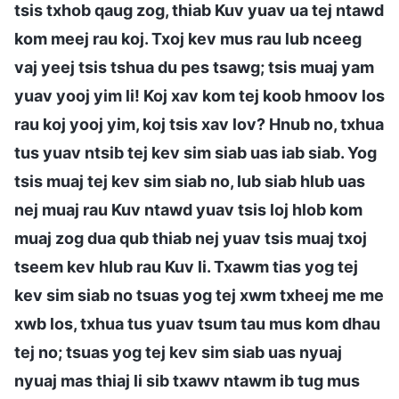
tsis txhob qaug zog, thiab Kuv yuav ua tej ntawd
kom meej rau koj. Txoj kev mus rau lub nceeg
vaj yeej tsis tshua du pes tsawg; tsis muaj yam
yuav yooj yim li! Koj xav kom tej koob hmoov los
rau koj yooj yim, koj tsis xav lov? Hnub no, txhua
tus yuav ntsib tej kev sim siab uas iab siab. Yog
tsis muaj tej kev sim siab no, lub siab hlub uas
nej muaj rau Kuv ntawd yuav tsis loj hlob kom
muaj zog dua qub thiab nej yuav tsis muaj txoj
tseem kev hlub rau Kuv li. Txawm tias yog tej
kev sim siab no tsuas yog tej xwm txheej me me
xwb los, txhua tus yuav tsum tau mus kom dhau
tej no; tsuas yog tej kev sim siab uas nyuaj
nyuaj mas thiaj li sib txawv ntawm ib tug mus