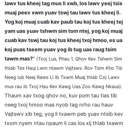
lawv tus kheej tag mus li xwb, los lawv yeej tsis
muaj peev xwm yuav tswj tau lawv tus kheej li.
Yog koj muaj cuab kav paub tau koj tus kheej tej
yam uas yuav tshwm sim tom ntej, yog koj muaj
cuab kav tswj tau koj tus kheej txoj hmoo, es ua
koj puas tseem yuav yog ib tug uas raug tsim
tawm mas?
”
(Txoj Lus, Phau 1. Qhov Kev Tshwm Sim
thiab Tes Hauj Lwm ntawm Vajtswv. Rov Tsim Kho Tib
Neeg lub Neej Raws Li Ib Txwm Muaj thiab Coj Lawv
.
mus rau ib Txoj Hau Kev Kawg Uas Zoo Kawg Nkaus)
Thaum xav txog qhov no, kuv pom tau tias tib
neeg txoj hmoo mas nyob tag nrho rau hauv
Vajtswv xib teg, yog li txawm peb yuav ntsib kev
txom nyem ntau npaum li cas los xij thiab txawm