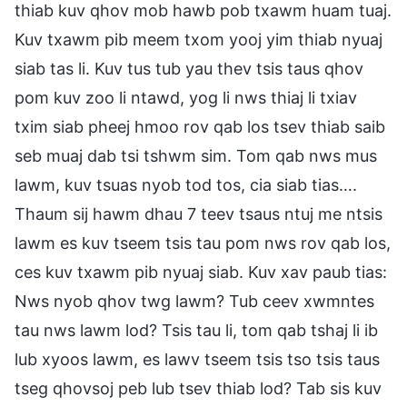
thiab kuv qhov mob hawb pob txawm huam tuaj.
Kuv txawm pib meem txom yooj yim thiab nyuaj
siab tas li. Kuv tus tub yau thev tsis taus qhov
pom kuv zoo li ntawd, yog li nws thiaj li txiav
txim siab pheej hmoo rov qab los tsev thiab saib
seb muaj dab tsi tshwm sim. Tom qab nws mus
lawm, kuv tsuas nyob tod tos, cia siab tias….
Thaum sij hawm dhau 7 teev tsaus ntuj me ntsis
lawm es kuv tseem tsis tau pom nws rov qab los,
ces kuv txawm pib nyuaj siab. Kuv xav paub tias:
Nws nyob qhov twg lawm? Tub ceev xwmntes
tau nws lawm lod? Tsis tau li, tom qab tshaj li ib
lub xyoos lawm, es lawv tseem tsis tso tsis taus
tseg qhovsoj peb lub tsev thiab lod? Tab sis kuv