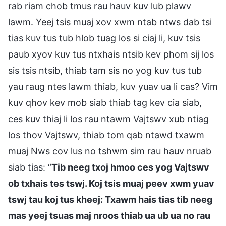
rab riam chob tmus rau hauv kuv lub plawv
lawm. Yeej tsis muaj xov xwm ntab ntws dab tsi
tias kuv tus tub hlob tuag los si ciaj li, kuv tsis
paub xyov kuv tus ntxhais ntsib kev phom sij los
sis tsis ntsib, thiab tam sis no yog kuv tus tub
yau raug ntes lawm thiab, kuv yuav ua li cas? Vim
kuv qhov kev mob siab thiab tag kev cia siab,
ces kuv thiaj li los rau ntawm Vajtswv xub ntiag
los thov Vajtswv, thiab tom qab ntawd txawm
muaj Nws cov lus no tshwm sim rau hauv nruab
siab tias: “
Tib neeg txoj hmoo ces yog Vajtswv
ob txhais tes tswj. Koj tsis muaj peev xwm yuav
tswj tau koj tus kheej: Txawm hais tias tib neeg
mas yeej tsuas maj nroos thiab ua ub ua no rau