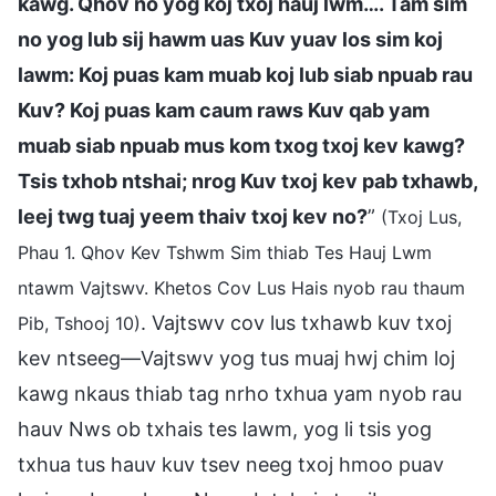
kawg. Qhov no yog koj txoj hauj lwm…. Tam sim
no yog lub sij hawm uas Kuv yuav los sim koj
lawm: Koj puas kam muab koj lub siab npuab rau
Kuv? Koj puas kam caum raws Kuv qab yam
muab siab npuab mus kom txog txoj kev kawg?
Tsis txhob ntshai; nrog Kuv txoj kev pab txhawb,
leej twg tuaj yeem thaiv txoj kev no?
”
(Txoj Lus,
Phau 1. Qhov Kev Tshwm Sim thiab Tes Hauj Lwm
ntawm Vajtswv. Khetos Cov Lus Hais nyob rau thaum
. Vajtswv cov lus txhawb kuv txoj
Pib, Tshooj 10)
kev ntseeg—Vajtswv yog tus muaj hwj chim loj
kawg nkaus thiab tag nrho txhua yam nyob rau
hauv Nws ob txhais tes lawm, yog li tsis yog
txhua tus hauv kuv tsev neeg txoj hmoo puav