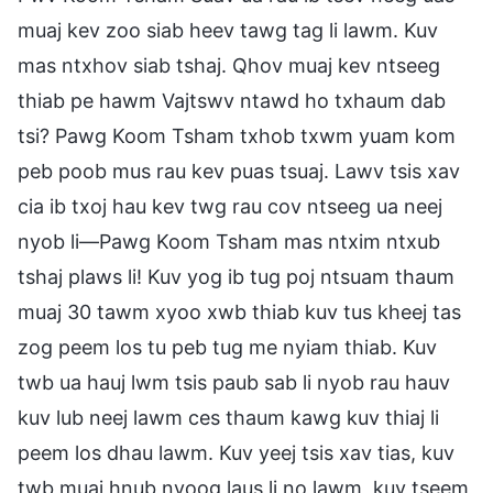
muaj kev zoo siab heev tawg tag li lawm. Kuv
mas ntxhov siab tshaj. Qhov muaj kev ntseeg
thiab pe hawm Vajtswv ntawd ho txhaum dab
tsi? Pawg Koom Tsham txhob txwm yuam kom
peb poob mus rau kev puas tsuaj. Lawv tsis xav
cia ib txoj hau kev twg rau cov ntseeg ua neej
nyob li—Pawg Koom Tsham mas ntxim ntxub
tshaj plaws li! Kuv yog ib tug poj ntsuam thaum
muaj 30 tawm xyoo xwb thiab kuv tus kheej tas
zog peem los tu peb tug me nyiam thiab. Kuv
twb ua hauj lwm tsis paub sab li nyob rau hauv
kuv lub neej lawm ces thaum kawg kuv thiaj li
peem los dhau lawm. Kuv yeej tsis xav tias, kuv
twb muaj hnub nyoog laus li no lawm, kuv tseem