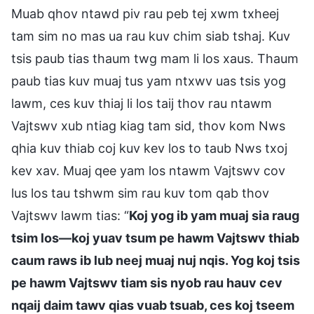
Muab qhov ntawd piv rau peb tej xwm txheej
tam sim no mas ua rau kuv chim siab tshaj. Kuv
tsis paub tias thaum twg mam li los xaus. Thaum
paub tias kuv muaj tus yam ntxwv uas tsis yog
lawm, ces kuv thiaj li los taij thov rau ntawm
Vajtswv xub ntiag kiag tam sid, thov kom Nws
qhia kuv thiab coj kuv kev los to taub Nws txoj
kev xav. Muaj qee yam los ntawm Vajtswv cov
lus los tau tshwm sim rau kuv tom qab thov
Vajtswv lawm tias: “
Koj yog ib yam muaj sia raug
tsim los—koj yuav tsum pe hawm Vajtswv thiab
caum raws ib lub neej muaj nuj nqis. Yog koj tsis
pe hawm Vajtswv tiam sis nyob rau hauv cev
nqaij daim tawv qias vuab tsuab, ces koj tseem