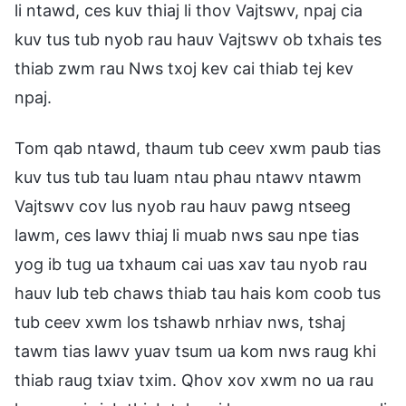
li ntawd, ces kuv thiaj li thov Vajtswv, npaj cia
kuv tus tub nyob rau hauv Vajtswv ob txhais tes
thiab zwm rau Nws txoj kev cai thiab tej kev
npaj.
Tom qab ntawd, thaum tub ceev xwm paub tias
kuv tus tub tau luam ntau phau ntawv ntawm
Vajtswv cov lus nyob rau hauv pawg ntseeg
lawm, ces lawv thiaj li muab nws sau npe tias
yog ib tug ua txhaum cai uas xav tau nyob rau
hauv lub teb chaws thiab tau hais kom coob tus
tub ceev xwm los tshawb nrhiav nws, tshaj
tawm tias lawv yuav tsum ua kom nws raug khi
thiab raug txiav txim. Qhov xov xwm no ua rau