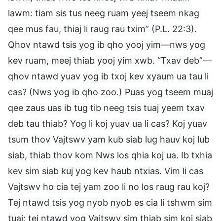
lawm: tiam sis tus neeg ruam yeej tseem nkag
qee mus fau, thiaj li raug rau txim” (P.L. 22:3).
Qhov ntawd tsis yog ib qho yooj yim—nws yog
kev ruam, meej thiab yooj yim xwb. “Txav deb”—
qhov ntawd yuav yog ib txoj kev xyaum ua tau li
cas? (Nws yog ib qho zoo.) Puas yog tseem muaj
qee zaus uas ib tug tib neeg tsis tuaj yeem txav
deb tau thiab? Yog li koj yuav ua li cas? Koj yuav
tsum thov Vajtswv yam kub siab lug hauv koj lub
siab, thiab thov kom Nws los qhia koj ua. Ib txhia
kev sim siab kuj yog kev haub ntxias. Vim li cas
Vajtswv ho cia tej yam zoo li no los raug rau koj?
Tej ntawd tsis yog nyob nyob es cia li tshwm sim
tuaj; tej ntawd yog Vajtswv sim thiab sim koj siab