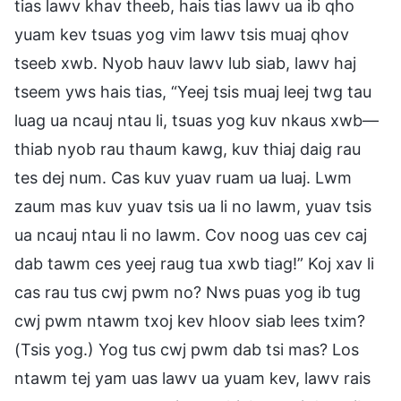
tias lawv khav theeb, hais tias lawv ua ib qho
yuam kev tsuas yog vim lawv tsis muaj qhov
tseeb xwb. Nyob hauv lawv lub siab, lawv haj
tseem yws hais tias, “Yeej tsis muaj leej twg tau
luag ua ncauj ntau li, tsuas yog kuv nkaus xwb—
thiab nyob rau thaum kawg, kuv thiaj daig rau
tes dej num. Cas kuv yuav ruam ua luaj. Lwm
zaum mas kuv yuav tsis ua li no lawm, yuav tsis
ua ncauj ntau li no lawm. Cov noog uas cev caj
dab tawm ces yeej raug tua xwb tiag!” Koj xav li
cas rau tus cwj pwm no? Nws puas yog ib tug
cwj pwm ntawm txoj kev hloov siab lees txim?
(Tsis yog.) Yog tus cwj pwm dab tsi mas? Los
ntawm tej yam uas lawv ua yuam kev, lawv rais