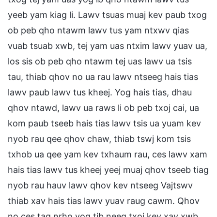
yeeb yam kiag li. Lawv tsuas muaj kev paub txog
ob peb qho ntawm lawv tus yam ntxwv qias
vuab tsuab xwb, tej yam uas ntxim lawv yuav ua,
los sis ob peb qho ntawm tej uas lawv ua tsis
tau, thiab qhov no ua rau lawv ntseeg hais tias
lawv paub lawv tus kheej. Yog hais tias, dhau
qhov ntawd, lawv ua raws li ob peb txoj cai, ua
kom paub tseeb hais tias lawv tsis ua yuam kev
nyob rau qee qhov chaw, thiab tswj kom tsis
txhob ua qee yam kev txhaum rau, ces lawv xam
hais tias lawv tus kheej yeej muaj qhov tseeb tiag
nyob rau hauv lawv qhov kev ntseeg Vajtswv
thiab xav hais tias lawv yuav raug cawm. Qhov
no ces tag nrho yog tib neeg txoj kev xav xwb.