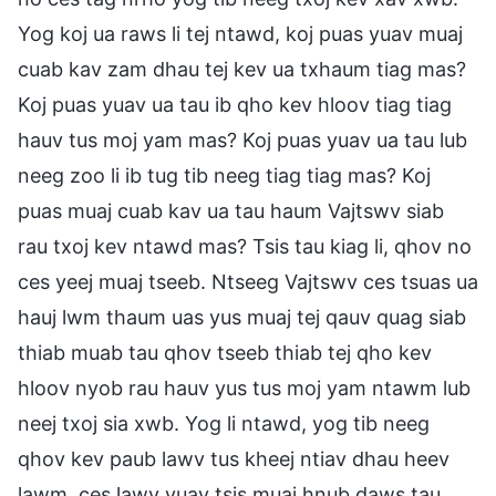
Yog koj ua raws li tej ntawd, koj puas yuav muaj
cuab kav zam dhau tej kev ua txhaum tiag mas?
Koj puas yuav ua tau ib qho kev hloov tiag tiag
hauv tus moj yam mas? Koj puas yuav ua tau lub
neeg zoo li ib tug tib neeg tiag tiag mas? Koj
puas muaj cuab kav ua tau haum Vajtswv siab
rau txoj kev ntawd mas? Tsis tau kiag li, qhov no
ces yeej muaj tseeb. Ntseeg Vajtswv ces tsuas ua
hauj lwm thaum uas yus muaj tej qauv quag siab
thiab muab tau qhov tseeb thiab tej qho kev
hloov nyob rau hauv yus tus moj yam ntawm lub
neej txoj sia xwb. Yog li ntawd, yog tib neeg
qhov kev paub lawv tus kheej ntiav dhau heev
lawm, ces lawv yuav tsis muaj hnub daws tau