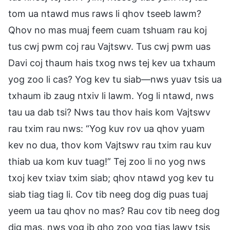
tom ua ntawd mus raws li qhov tseeb lawm?
Qhov no mas muaj feem cuam tshuam rau koj
tus cwj pwm coj rau Vajtswv. Tus cwj pwm uas
Davi coj thaum hais txog nws tej kev ua txhaum
yog zoo li cas? Yog kev tu siab—nws yuav tsis ua
txhaum ib zaug ntxiv li lawm. Yog li ntawd, nws
tau ua dab tsi? Nws tau thov hais kom Vajtswv
rau txim rau nws: “Yog kuv rov ua qhov yuam
kev no dua, thov kom Vajtswv rau txim rau kuv
thiab ua kom kuv tuag!” Tej zoo li no yog nws
txoj kev txiav txim siab; qhov ntawd yog kev tu
siab tiag tiag li. Cov tib neeg dog dig puas tuaj
yeem ua tau qhov no mas? Rau cov tib neeg dog
dig mas, nws yog ib qho zoo yog tias lawv tsis