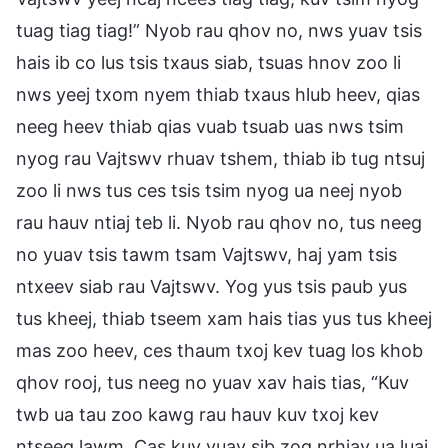
tuag tiag tiag!” Nyob rau qhov no, nws yuav tsis
hais ib co lus tsis txaus siab, tsuas hnov zoo li
nws yeej txom nyem thiab txaus hlub heev, qias
neeg heev thiab qias vuab tsuab uas nws tsim
nyog rau Vajtswv rhuav tshem, thiab ib tug ntsuj
zoo li nws tus ces tsis tsim nyog ua neej nyob
rau hauv ntiaj teb li. Nyob rau qhov no, tus neeg
no yuav tsis tawm tsam Vajtswv, haj yam tsis
ntxeev siab rau Vajtswv. Yog yus tsis paub yus
tus kheej, thiab tseem xam hais tias yus tus kheej
mas zoo heev, ces thaum txoj kev tuag los khob
qhov rooj, tus neeg no yuav xav hais tias, “Kuv
twb ua tau zoo kawg rau hauv kuv txoj kev
ntseeg lawm. Cas kuv yuav sib zog nrhiav ua luaj