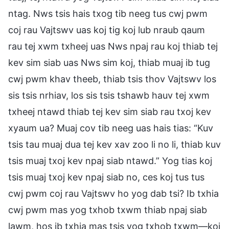
ntag. Nws tsis hais txog tib neeg tus cwj pwm
coj rau Vajtswv uas koj tig koj lub nraub qaum
rau tej xwm txheej uas Nws npaj rau koj thiab tej
kev sim siab uas Nws sim koj, thiab muaj ib tug
cwj pwm khav theeb, thiab tsis thov Vajtswv los
sis tsis nrhiav, los sis tsis tshawb hauv tej xwm
txheej ntawd thiab tej kev sim siab rau txoj kev
xyaum ua? Muaj cov tib neeg uas hais tias: “Kuv
tsis tau muaj dua tej kev xav zoo li no li, thiab kuv
tsis muaj txoj kev npaj siab ntawd.” Yog tias koj
tsis muaj txoj kev npaj siab no, ces koj tus tus
cwj pwm coj rau Vajtswv ho yog dab tsi? Ib txhia
cwj pwm mas yog txhob txwm thiab npaj siab
lawm, hos ib txhia mas tsis yog txhob txwm—koj