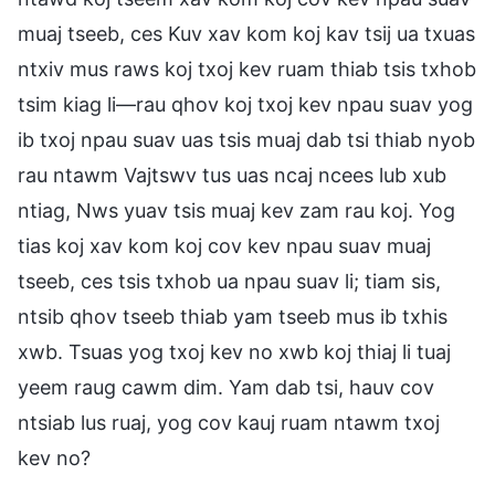
muaj tseeb, ces Kuv xav kom koj kav tsij ua txuas
ntxiv mus raws koj txoj kev ruam thiab tsis txhob
tsim kiag li—rau qhov koj txoj kev npau suav yog
ib txoj npau suav uas tsis muaj dab tsi thiab nyob
rau ntawm Vajtswv tus uas ncaj ncees lub xub
ntiag, Nws yuav tsis muaj kev zam rau koj. Yog
tias koj xav kom koj cov kev npau suav muaj
tseeb, ces tsis txhob ua npau suav li; tiam sis,
ntsib qhov tseeb thiab yam tseeb mus ib txhis
xwb. Tsuas yog txoj kev no xwb koj thiaj li tuaj
yeem raug cawm dim. Yam dab tsi, hauv cov
ntsiab lus ruaj, yog cov kauj ruam ntawm txoj
kev no?