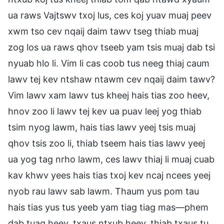
ua raws Vajtswv txoj lus, ces koj yuav muaj peev
xwm tso cev nqaij daim tawv tseg thiab muaj
zog los ua raws qhov tseeb yam tsis muaj dab tsi
nyuab hlo li. Vim li cas coob tus neeg thiaj caum
lawv tej kev ntshaw ntawm cev nqaij daim tawv?
Vim lawv xam lawv tus kheej hais tias zoo heev,
hnov zoo li lawv tej kev ua puav leej yog thiab
tsim nyog lawm, hais tias lawv yeej tsis muaj
qhov tsis zoo li, thiab tseem hais tias lawv yeej
ua yog tag nrho lawm, ces lawv thiaj li muaj cuab
kav khwv yees hais tias txoj kev ncaj ncees yeej
nyob rau lawv sab lawm. Thaum yus pom tau
hais tias yus tus yeeb yam tiag tiag mas—phem
dab tuag heev, txaus ntxub heev, thiab txaus tu