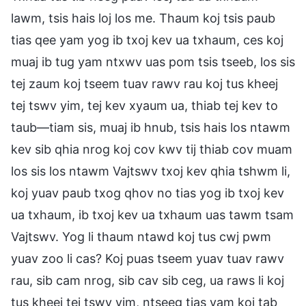
lawm, tsis hais loj los me. Thaum koj tsis paub
tias qee yam yog ib txoj kev ua txhaum, ces koj
muaj ib tug yam ntxwv uas pom tsis tseeb, los sis
tej zaum koj tseem tuav rawv rau koj tus kheej
tej tswv yim, tej kev xyaum ua, thiab tej kev to
taub—tiam sis, muaj ib hnub, tsis hais los ntawm
kev sib qhia nrog koj cov kwv tij thiab cov muam
los sis los ntawm Vajtswv txoj kev qhia tshwm li,
koj yuav paub txog qhov no tias yog ib txoj kev
ua txhaum, ib txoj kev ua txhaum uas tawm tsam
Vajtswv. Yog li thaum ntawd koj tus cwj pwm
yuav zoo li cas? Koj puas tseem yuav tuav rawv
rau, sib cam nrog, sib cav sib ceg, ua raws li koj
tus kheej tej tswv yim, ntseeg tias yam koj tab