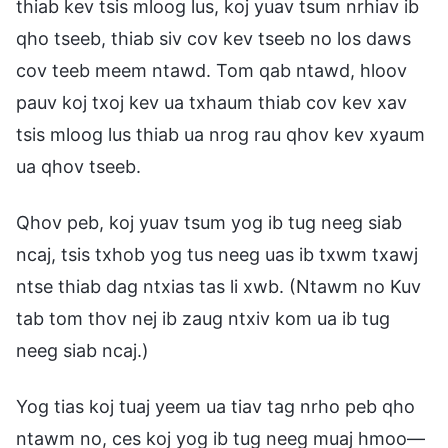
thiab kev tsis mloog lus, koj yuav tsum nrhiav ib
qho tseeb, thiab siv cov kev tseeb no los daws
cov teeb meem ntawd. Tom qab ntawd, hloov
pauv koj txoj kev ua txhaum thiab cov kev xav
tsis mloog lus thiab ua nrog rau qhov kev xyaum
ua qhov tseeb.
Qhov peb, koj yuav tsum yog ib tug neeg siab
ncaj, tsis txhob yog tus neeg uas ib txwm txawj
ntse thiab dag ntxias tas li xwb. (Ntawm no Kuv
tab tom thov nej ib zaug ntxiv kom ua ib tug
neeg siab ncaj.)
Yog tias koj tuaj yeem ua tiav tag nrho peb qho
ntawm no, ces koj yog ib tug neeg muaj hmoo—