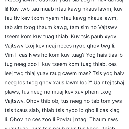
li! Kuv twb tau muab ntau kawg nkaus lawm, kuv
tau tiv kev txom nyem ntau kawg nkaus lawm,
tab sim txog thaum kawg, tam sim no Vajtswv
tseem kom kuv tuag thiab. Kuv tsis paub xyov
Vajtswv txoj kev ncaj ncees nyob qhov twg li.
Vim li cas Nws ho kom kuv tuag? Yog hais tias ib
tug neeg zoo li kuv tseem kom tuag thiab, ces
leej twg thiaj yuav raug cawm mas? Tsis yog haiv
neeg los txog qhov xaus lawm lod?” Ua ntej tshaj
plaws, tus neeg no muaj kev xav phem txog
Vajtswv. Qhov thib ob, tus neeg no tab tom yws
tsis txaus siab, thiab tsis nyoo ib qho li cas kiag
li. Qhov no ces zoo li Povlauj ntag: Thaum nws
yuav tuag, nws tsis paub nws tus kheej, thiab