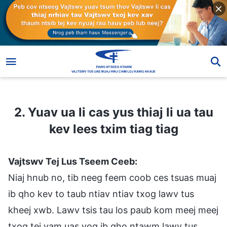
2. Yuav ua li cas yus thiaj li ua tau kev lees txim tiag tiag
2. Yuav ua li cas yus thiaj li ua tau
kev lees txim tiag tiag
Vajtswv Tej Lus Tseem Ceeb:
Niaj hnub no, tib neeg feem coob ces tsuas muaj
ib qho kev to taub ntiav ntiav txog lawv tus
kheej xwb. Lawv tsis tau los paub kom meej meej
txog tej yam uas yog ib qho ntawm lawv tus