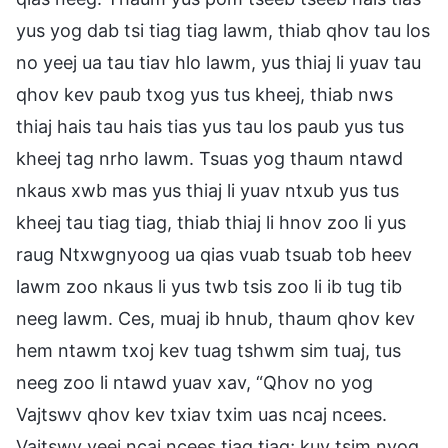
yus yog dab tsi tiag tiag lawm, thiab qhov tau los
no yeej ua tau tiav hlo lawm, yus thiaj li yuav tau
qhov kev paub txog yus tus kheej, thiab nws
thiaj hais tau hais tias yus tau los paub yus tus
kheej tag nrho lawm. Tsuas yog thaum ntawd
nkaus xwb mas yus thiaj li yuav ntxub yus tus
kheej tau tiag tiag, thiab thiaj li hnov zoo li yus
raug Ntxwgnyoog ua qias vuab tsuab tob heev
lawm zoo nkaus li yus twb tsis zoo li ib tug tib
neeg lawm. Ces, muaj ib hnub, thaum qhov kev
hem ntawm txoj kev tuag tshwm sim tuaj, tus
neeg zoo li ntawd yuav xav, “Qhov no yog
Vajtswv qhov kev txiav txim uas ncaj ncees.
Vajtswv yeej ncaj ncees tiag tiag; kuv tsim nyog