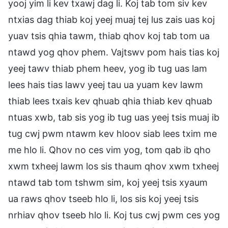
yooj yim li kev txawj dag li. Koj tab tom siv kev
ntxias dag thiab koj yeej muaj tej lus zais uas koj
yuav tsis qhia tawm, thiab qhov koj tab tom ua
ntawd yog qhov phem. Vajtswv pom hais tias koj
yeej tawv thiab phem heev, yog ib tug uas lam
lees hais tias lawv yeej tau ua yuam kev lawm
thiab lees txais kev qhuab qhia thiab kev qhuab
ntuas xwb, tab sis yog ib tug uas yeej tsis muaj ib
tug cwj pwm ntawm kev hloov siab lees txim me
me hlo li. Qhov no ces vim yog, tom qab ib qho
xwm txheej lawm los sis thaum qhov xwm txheej
ntawd tab tom tshwm sim, koj yeej tsis xyaum
ua raws qhov tseeb hlo li, los sis koj yeej tsis
nrhiav qhov tseeb hlo li. Koj tus cwj pwm ces yog