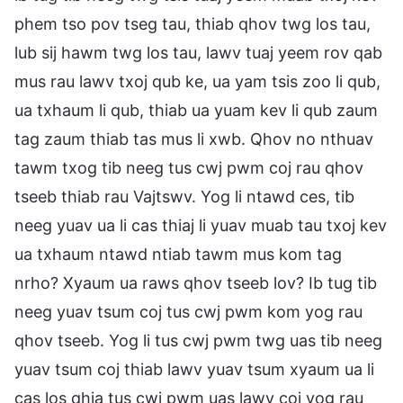
phem tso pov tseg tau, thiab qhov twg los tau,
lub sij hawm twg los tau, lawv tuaj yeem rov qab
mus rau lawv txoj qub ke, ua yam tsis zoo li qub,
ua txhaum li qub, thiab ua yuam kev li qub zaum
tag zaum thiab tas mus li xwb. Qhov no nthuav
tawm txog tib neeg tus cwj pwm coj rau qhov
tseeb thiab rau Vajtswv. Yog li ntawd ces, tib
neeg yuav ua li cas thiaj li yuav muab tau txoj kev
ua txhaum ntawd ntiab tawm mus kom tag
nrho? Xyaum ua raws qhov tseeb lov? Ib tug tib
neeg yuav tsum coj tus cwj pwm kom yog rau
qhov tseeb. Yog li tus cwj pwm twg uas tib neeg
yuav tsum coj thiab lawv yuav tsum xyaum ua li
cas los qhia tus cwj pwm uas lawv coj yog rau