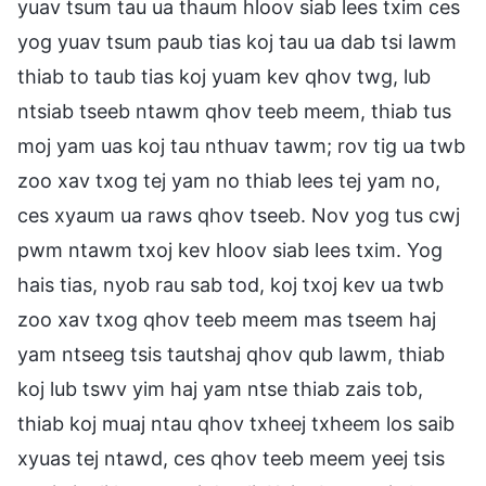
yuav tsum tau ua thaum hloov siab lees txim ces
yog yuav tsum paub tias koj tau ua dab tsi lawm
thiab to taub tias koj yuam kev qhov twg, lub
ntsiab tseeb ntawm qhov teeb meem, thiab tus
moj yam uas koj tau nthuav tawm; rov tig ua twb
zoo xav txog tej yam no thiab lees tej yam no,
ces xyaum ua raws qhov tseeb. Nov yog tus cwj
pwm ntawm txoj kev hloov siab lees txim. Yog
hais tias, nyob rau sab tod, koj txoj kev ua twb
zoo xav txog qhov teeb meem mas tseem haj
yam ntseeg tsis tautshaj qhov qub lawm, thiab
koj lub tswv yim haj yam ntse thiab zais tob,
thiab koj muaj ntau qhov txheej txheem los saib
xyuas tej ntawd, ces qhov teeb meem yeej tsis