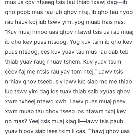
mus ua cov ntseeg tsis tau thiab txawj dag—ib
qho poob mus rau lub qhov ntuj, ib qho tau nyob
rau hauv koj lub tswv yim, yog muab hais nas.
“Kuv muaj hmoo uas qhov ntawd tsis ua rau muaj
ib qho kev puas ntsoog. Yog kuv tsim ib qho kev
puas ntsoog, ces kuv yuav tau mus rau dab teb
thiab yuav raug rhuav tshem. Kuv yuav tsum
ceev faj me ntsis rau yav tom ntej.” Lawv tsis
nrhiav qhov tseeb, siv lawv lub siab me me thiab
lub tswv yim dag los tuav thiab saib xyuas qhov
xwm txheej ntawd xwb. Lawv puas muaj peev
xwm muab tau qhov tseeb los ntawm txoj kev
no mas? Yeej tsis muaj kiag li—lawv tsis paub
yuav hloov siab lees txim li cas. Thawj qhov uas