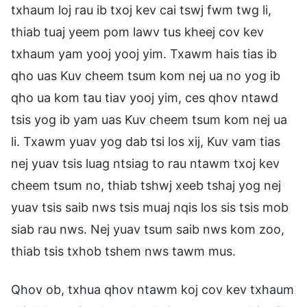
txhaum loj rau ib txoj kev cai tswj fwm twg li,
thiab tuaj yeem pom lawv tus kheej cov kev
txhaum yam yooj yooj yim. Txawm hais tias ib
qho uas Kuv cheem tsum kom nej ua no yog ib
qho ua kom tau tiav yooj yim, ces qhov ntawd
tsis yog ib yam uas Kuv cheem tsum kom nej ua
li. Txawm yuav yog dab tsi los xij, Kuv vam tias
nej yuav tsis luag ntsiag to rau ntawm txoj kev
cheem tsum no, thiab tshwj xeeb tshaj yog nej
yuav tsis saib nws tsis muaj nqis los sis tsis mob
siab rau nws. Nej yuav tsum saib nws kom zoo,
thiab tsis txhob tshem nws tawm mus.
Qhov ob, txhua qhov ntawm koj cov kev txhaum