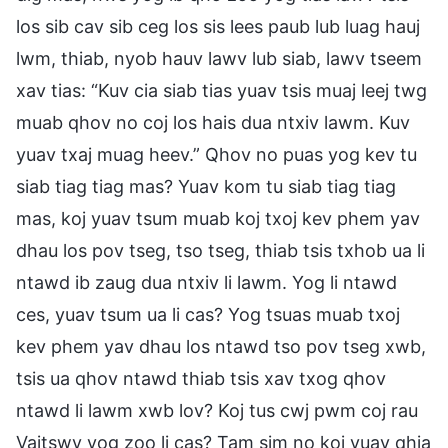
los sib cav sib ceg los sis lees paub lub luag hauj
lwm, thiab, nyob hauv lawv lub siab, lawv tseem
xav tias: “Kuv cia siab tias yuav tsis muaj leej twg
muab qhov no coj los hais dua ntxiv lawm. Kuv
yuav txaj muag heev.” Qhov no puas yog kev tu
siab tiag tiag mas? Yuav kom tu siab tiag tiag
mas, koj yuav tsum muab koj txoj kev phem yav
dhau los pov tseg, tso tseg, thiab tsis txhob ua li
ntawd ib zaug dua ntxiv li lawm. Yog li ntawd
ces, yuav tsum ua li cas? Yog tsuas muab txoj
kev phem yav dhau los ntawd tso pov tseg xwb,
tsis ua qhov ntawd thiab tsis xav txog qhov
ntawd li lawm xwb lov? Koj tus cwj pwm coj rau
Vajtswv yog zoo li cas? Tam sim no koj yuav qhia