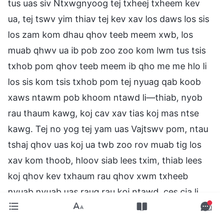
tus uas siv Ntxwgnyoog tej txheej txheem kev
ua, tej tswv yim thiav tej kev xav los daws los sis
los zam kom dhau qhov teeb meem xwb, los
muab qhwv ua ib pob zoo zoo kom lwm tus tsis
txhob pom qhov teeb meem ib qho me me hlo li
los sis kom tsis txhob pom tej nyuag qab koob
xaws ntawm pob khoom ntawd li—thiab, nyob
rau thaum kawg, koj cav xav tias koj mas ntse
kawg. Tej no yog tej yam uas Vajtswv pom, ntau
tshaj qhov uas koj ua twb zoo rov muab tig los
xav kom thoob, hloov siab lees txim, thiab lees
koj qhov kev txhaum rau qhov xwm txheeb
nyuab nyuab uas raug rau koj ntawd, ces cia li
mus nrhiav qhov tseeb thiab xyaum ua raws