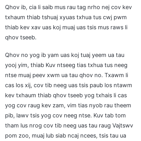
Qhov ib, cia li saib mus rau tag nrho nej cov kev
txhaum thiab tshuaj xyuas txhua tus cwj pwm
thiab kev xav uas koj muaj uas tsis mus raws li
qhov tseeb.
Qhov no yog ib yam uas koj tuaj yeem ua tau
yooj yim, thiab Kuv ntseeg tias txhua tus neeg
ntse muaj peev xwm ua tau qhov no. Txawm li
cas los xij, cov tib neeg uas tsis paub los ntawm
kev txhaum thiab qhov tseeb yog txhais li cas
yog cov raug kev zam, vim tias nyob rau theem
pib, lawv tsis yog cov neeg ntse. Kuv tab tom
tham lus nrog cov tib neeg uas tau raug Vajtswv
pom zoo, muaj lub siab ncaj ncees, tsis tau ua