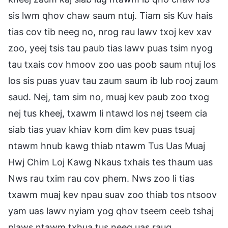
sis lwm qhov chaw saum ntuj. Tiam sis Kuv hais
tias cov tib neeg no, nrog rau lawv txoj kev xav
zoo, yeej tsis tau paub tias lawv puas tsim nyog
tau txais cov hmoov zoo uas poob saum ntuj los
los sis puas yuav tau zaum saum ib lub rooj zaum
saud. Nej, tam sim no, muaj kev paub zoo txog
nej tus kheej, txawm li ntawd los nej tseem cia
siab tias yuav khiav kom dim kev puas tsuaj
ntawm hnub kawg thiab ntawm Tus Uas Muaj
Hwj Chim Loj Kawg Nkaus txhais tes thaum uas
Nws rau txim rau cov phem. Nws zoo li tias
txawm muaj kev npau suav zoo thiab tos ntsoov
yam uas lawv nyiam yog qhov tseem ceeb tshaj
plaws ntawm txhua tus neeg uas raug