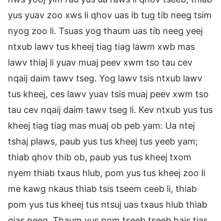
yus yuav zoo xws li qhov uas ib tug tib neeg tsim
nyog zoo li. Tsuas yog thaum uas tib neeg yeej
ntxub lawv tus kheej tiag tiag lawm xwb mas
lawv thiaj li yuav muaj peev xwm tso tau cev
nqaij daim tawv tseg. Yog lawv tsis ntxub lawv
tus kheej, ces lawv yuav tsis muaj peev xwm tso
tau cev nqaij daim tawv tseg li. Kev ntxub yus tus
kheej tiag tiag mas muaj ob peb yam: Ua ntej
tshaj plaws, paub yus tus kheej tus yeeb yam;
thiab qhov thib ob, paub yus tus kheej txom
nyem thiab txaus hlub, pom yus tus kheej zoo li
me kawg nkaus thiab tsis tseem ceeb li, thiab
pom yus tus kheej tus ntsuj uas txaus hlub thiab
qias neeg. Thaum yus pom tseeb tseeb hais tias