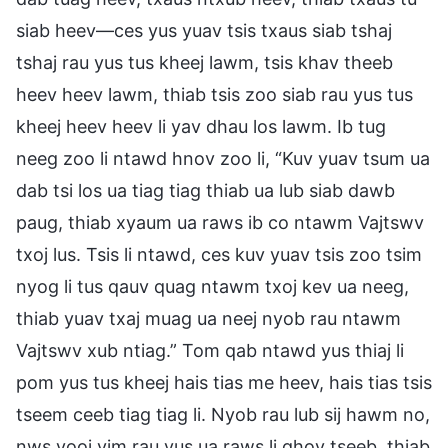
siab heev—ces yus yuav tsis txaus siab tshaj
tshaj rau yus tus kheej lawm, tsis khav theeb
heev heev lawm, thiab tsis zoo siab rau yus tus
kheej heev heev li yav dhau los lawm. Ib tug
neeg zoo li ntawd hnov zoo li, “Kuv yuav tsum ua
dab tsi los ua tiag tiag thiab ua lub siab dawb
paug, thiab xyaum ua raws ib co ntawm Vajtswv
txoj lus. Tsis li ntawd, ces kuv yuav tsis zoo tsim
nyog li tus qauv quag ntawm txoj kev ua neeg,
thiab yuav txaj muag ua neej nyob rau ntawm
Vajtswv xub ntiag.” Tom qab ntawd yus thiaj li
pom yus tus kheej hais tias me heev, hais tias tsis
tseem ceeb tiag tiag li. Nyob rau lub sij hawm no,
nws yooj yim rau yus ua raws li qhov tseeb, thiab