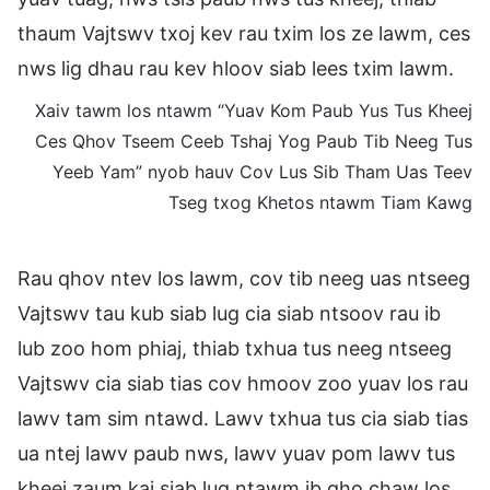
thaum Vajtswv txoj kev rau txim los ze lawm, ces
nws lig dhau rau kev hloov siab lees txim lawm.
Xaiv tawm los ntawm “Yuav Kom Paub Yus Tus Kheej
Ces Qhov Tseem Ceeb Tshaj Yog Paub Tib Neeg Tus
Yeeb Yam” nyob hauv Cov Lus Sib Tham Uas Teev
Tseg txog Khetos ntawm Tiam Kawg
Rau qhov ntev los lawm, cov tib neeg uas ntseeg
Vajtswv tau kub siab lug cia siab ntsoov rau ib
lub zoo hom phiaj, thiab txhua tus neeg ntseeg
Vajtswv cia siab tias cov hmoov zoo yuav los rau
lawv tam sim ntawd. Lawv txhua tus cia siab tias
ua ntej lawv paub nws, lawv yuav pom lawv tus
kheej zaum kaj siab lug ntawm ib qho chaw los