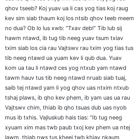
qhov tseeb? Koj yuav ua li cas yog tias koj raug
kev sim siab thaum koj los ntsib qhov teeb meem
no dua? Ob lo lus xwb: “Txav deb!” Tib lub sij
hawm ntawd, ib tug tib neeg yuav tsum txiav
txim siab los cia rau Vajtswv rau txim yog tias tus
tib neeg ntawd ua yuam kev li qub dua. Yuav
kom ua tau li ntawd ces yog ntxub yam ntawd
tawm hauv tus tib neeg ntawd nruab siab tuaj,
saib tej ntawd yam li yog qhov uas ntxim ntxub
tshaj plaws, ib qho kev phem, ib yam uas ua rau
Vajtswv chim, thiab ib qho tsuas dub uas nyob
mus ib txhis. Vajluskub hais tias: “Ib tug neeg
xyuam xim mas twb paub txoj kev phem ua ntej
lawm, thiab nws tus kheej twb khiav nkaum