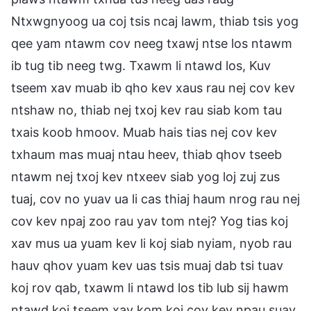
Ntxwgnyoog ua coj tsis ncaj lawm, thiab tsis yog
qee yam ntawm cov neeg txawj ntse los ntawm
ib tug tib neeg twg. Txawm li ntawd los, Kuv
tseem xav muab ib qho kev xaus rau nej cov kev
ntshaw no, thiab nej txoj kev rau siab kom tau
txais koob hmoov. Muab hais tias nej cov kev
txhaum mas muaj ntau heev, thiab qhov tseeb
ntawm nej txoj kev ntxeev siab yog loj zuj zus
tuaj, cov no yuav ua li cas thiaj haum nrog rau nej
cov kev npaj zoo rau yav tom ntej? Yog tias koj
xav mus ua yuam kev li koj siab nyiam, nyob rau
hauv qhov yuam kev uas tsis muaj dab tsi tuav
koj rov qab, txawm li ntawd los tib lub sij hawm
ntawd koj tseem xav kom koj cov kev npau suav