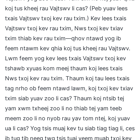
koj tus kheej rau Vajtswv li cas? (Peb yuav lees
txais Vajtswv txoj kev rau txim.) Kev lees txais
Vajtswv txoj kev rau txim, Nws txoj kev txiav
txim thiab kev rau txim—qhov ntawd yog ib
feem ntawm kev qhia koj tus kheej rau Vajtswv.
Lwm feem yog kev lees txais Vajtswv txoj kev
tshawb xyuas kom meej thaum koj lees txais
Nws txoj kev rau txim. Thaum koj tau lees txais
tag nrho ob feem ntawd lawm, koj txoj kev txiav
txim siab yuav zoo li cas? Thaum koj ntsib tej
yam xwm txheej zoo li no thiab tej yam teeb
meem zoo li no nyob rau yav tom ntej, koj yuav
ua li cas? Yog tsis muaj kev tu siab tiag tiag li, ces
ib tug tib neeg twg tsis tuaj yeem muab txoj kev