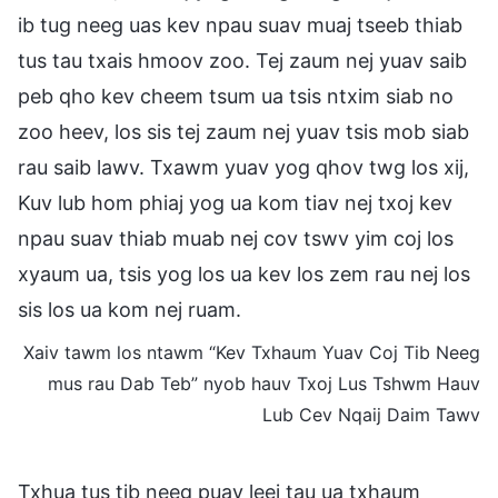
ib tug neeg uas kev npau suav muaj tseeb thiab
tus tau txais hmoov zoo. Tej zaum nej yuav saib
peb qho kev cheem tsum ua tsis ntxim siab no
zoo heev, los sis tej zaum nej yuav tsis mob siab
rau saib lawv. Txawm yuav yog qhov twg los xij,
Kuv lub hom phiaj yog ua kom tiav nej txoj kev
npau suav thiab muab nej cov tswv yim coj los
xyaum ua, tsis yog los ua kev los zem rau nej los
sis los ua kom nej ruam.
Xaiv tawm los ntawm “Kev Txhaum Yuav Coj Tib Neeg
mus rau Dab Teb” nyob hauv Txoj Lus Tshwm Hauv
Lub Cev Nqaij Daim Tawv
Txhua tus tib neeg puav leej tau ua txhaum