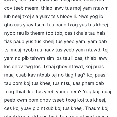
cov teeb meem, thiab lawv tus moj yam ntawm
lub neej txoj sia yuav tsis hloov li. Nws yog ib
qho uas yuav tsum tau paub txog yus tus kheej
nyob rau ib theem tob tob, ces txhais tau hais
tias paub yus tus kheej tus yeeb yam: yam dab
tsi muaj nyob rau hauv tus yeeb yam ntawd, tej
yam no pib tshwm sim los tau li cas, thiab lawv
los qhov twg los. Tshaj qhov ntawd, koj puas
muaj cuab kav ntxub tej no tiag tiag? Koj puas
tau pom koj tus kheej tus ntsuj uas phem dab
tuag thiab koj tus yeeb yam phem? Yog koj muaj
peeb xwm pom qhov tseeb txog koj tus kheej,
ces koj yuav pib ntxub koj tus kheej. Thaum koj
ntxub koj tus kheej thiab tom qab ntawd xyaum