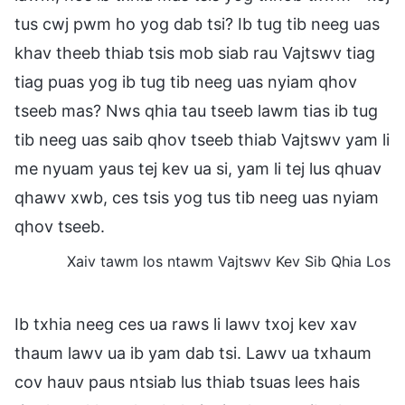
tus cwj pwm ho yog dab tsi? Ib tug tib neeg uas
khav theeb thiab tsis mob siab rau Vajtswv tiag
tiag puas yog ib tug tib neeg uas nyiam qhov
tseeb mas? Nws qhia tau tseeb lawm tias ib tug
tib neeg uas saib qhov tseeb thiab Vajtswv yam li
me nyuam yaus tej kev ua si, yam li tej lus qhuav
qhawv xwb, ces tsis yog tus tib neeg uas nyiam
qhov tseeb.
Xaiv tawm los ntawm Vajtswv Kev Sib Qhia Los
Ib txhia neeg ces ua raws li lawv txoj kev xav
thaum lawv ua ib yam dab tsi. Lawv ua txhaum
cov hauv paus ntsiab lus thiab tsuas lees hais