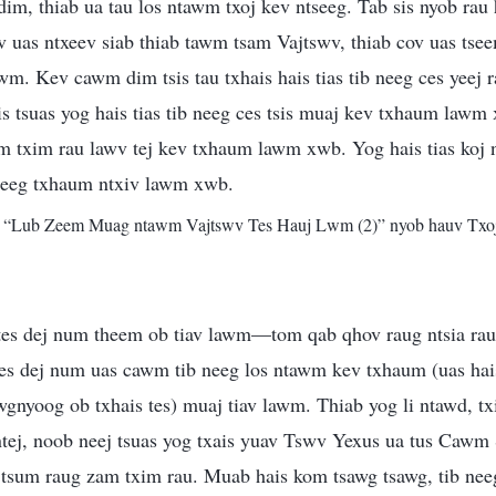
dim, thiab ua tau los ntawm txoj kev ntseeg. Tab sis nyob rau
v uas ntxeev siab thiab tawm tsam Vajtswv, thiab cov uas tse
. Kev cawm dim tsis tau txhais hais tias tib neeg ces yeej 
is tsuas yog hais tias tib neeg ces tsis muaj kev txhaum lawm 
am txim rau lawv tej kev txhaum lawm xwb. Yog hais tias koj 
neeg txhaum ntxiv lawm xwb.
m “Lub Zeem Muag ntawm Vajtswv Tes Hauj Lwm (2)” nyob hauv Tx
tes dej num theem ob tiav lawm—tom qab qhov raug ntsia ra
s dej num uas cawm tib neeg los ntawm kev txhaum (uas hais
nyoog ob txhais tes) muaj tiav lawm. Thiab yog li ntawd, txi
tej, noob neej tsuas yog txais yuav Tswv Yexus ua tus Cawm 
tsum raug zam txim rau. Muab hais kom tsawg tsawg, tib neeg