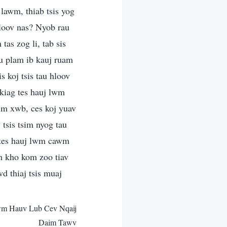
 lawm, thiab tsis yog
hloov nas? Nyob rau
as zog li, tab sis
u plam ib kauj ruam
 koj tsis tau hloov
 kiag tes hauj lwm
dim xwb, ces koj yuav
tsis tsim nyog tau
 tes hauj lwm cawm
m kho kom zoo tiav
d thiaj tsis muaj
wm Hauv Lub Cev Nqaij
Daim Tawv