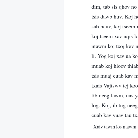
dim, tab sis qhov no 
tsis dawb huv. Koj h
sab hauv, koj tseem 
koj tseem xav nqis 
ntawm koj txoj kev n
li. Yog koj xav ua k
muab koj hloov thiab
tsis muaj cuab kav m
txais Vajtswv tej k
tib neeg lawm, uas 
log. Koj, ib tug nee
cuab kav yuav tau tx
Xaiv tawm los ntawm 