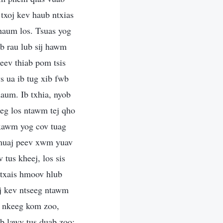
txoj kev haub ntxias
xhaum los. Tsuas yog
b rau lub sij hawm
eev thiab pom tsis
s ua ib tug xib fwb
haum. Ib txhia, nyob
eg los ntawm tej qho
xawm yog cov tuag
s muaj peev xwm yuav
tus kheej, los sis
 txais hmoov hlub
oj kev ntseeg ntawm
b nkeeg kom zoo,
b lawv tus duab zoo;