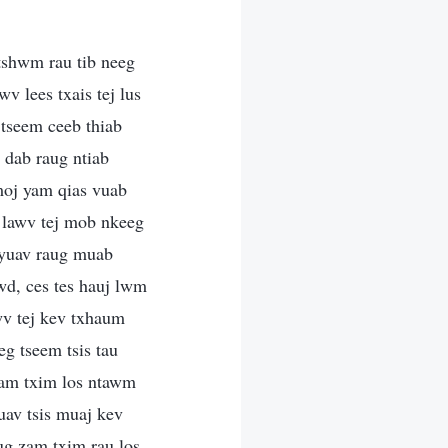
tshwm rau tib neeg
v lees txais tej lus
 tseem ceeb thiab
dab raug ntiab
moj yam qias vuab
 lawv tej mob nkeeg
g yuav raug muab
wd, ces tes hauj lwm
wv tej kev txhaum
g tseem tsis tau
zam txim los ntawm
yuav tsis muaj kev
g zam txim rau los