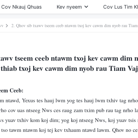
Cov Nkauj Qhuas
Kev nyeem
Cov Lus Tim 
wv
txawv tseem ceeb ntawm txoj kev cawm dim 
hiab txoj kev cawm dim nyob rau Tiam Va
seem Ceeb:
m ntawd, Yexus tes hauj lwm yog tes hauj lwm txhiv tag nrho
ho cov uas ntseeg Nws ces raug zam txim pub rau tag nrho l
 yuav txhiv kom koj dim; yog koj ntseeg Nws, koj yuav tsis
g tso tawm ntawm koj tej kev txhaum ntawd lawm. Qhov no ce