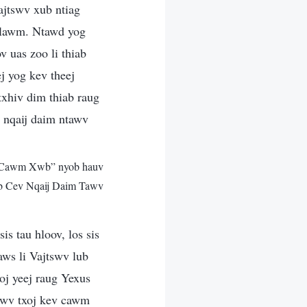
ajtswv xub ntiag
g lawm. Ntawd yog
v uas zoo li thiab
j yog kev theej
 txhiv dim thiab raug
 nqaij daim ntawv
v Cawm Xwb” nyob hauv
b Cev Nqaij Daim Tawv
is tau hloov, los sis
aws li Vajtswv lub
koj yeej raug Yexus
tswv txoj kev cawm