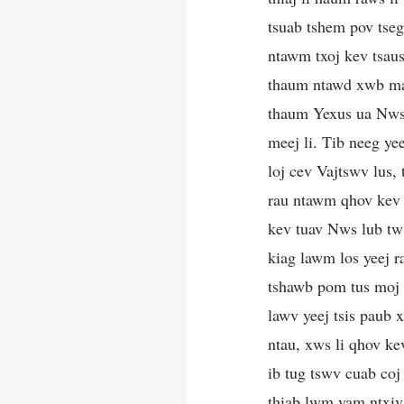
tsuab tshem pov tseg
ntawm txoj kev tsaus
thaum ntawd xwb mas
thaum Yexus ua Nws 
meej li. Tib neeg ye
loj cev Vajtswv lus,
rau ntawm qhov kev 
kev tuav Nws lub tw
kiag lawm los yeej r
tshawb pom tus moj y
lawv yeej tsis paub 
ntau, xws li qhov ke
ib tug tswv cuab coj
thiab lwm yam ntxiv