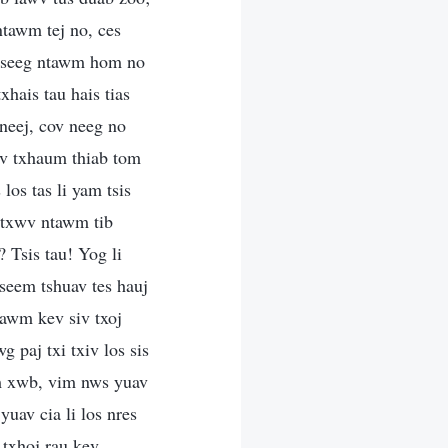
tawm tej no, ces
 ntseeg ntawm hom no
hais tau hais tias
neej, cov neeg no
kev txhaum thiab tom
os tas li yam tsis
ntxwv ntawm tib
Tsis tau! Yog li
seem tshuav tes hauj
tawm kev siv txoj
 paj txi txiv los sis
wm xwb, vim nws yuav
uav cia li los nres
txhoj rau kev