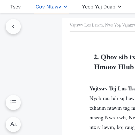
Tsev
Cov Ntawv
Yeeb Yaj Duab
Vajtswv Los Lawm, Nws Yog Vajntx
Ntawv No
2. Qhov sib 
Hmoov Hlub t
Vajtswv Tej Lus T
Nyob rau lub sij haw
txhaum ntawm tag nr
ntseeg Nws xwb, Nws
ntxiv lawm, koj rau