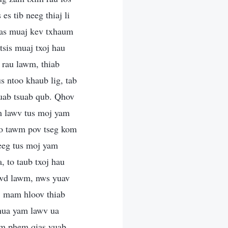
es tib neeg thiaj li
uas muaj kev txhaum
tsis muaj txoj hau
 rau lawm, thiab
 ntoo khaub lig, tab
vuab tsuab qub. Qhov
wm lawv tus moj yam
ho tawm pov tseg kom
neeg tus moj yam
, to taub txoj hau
tawd lawm, nws yuav
aj mam hloov thiab
xhua yam lawv ua
yam phem qias vuab