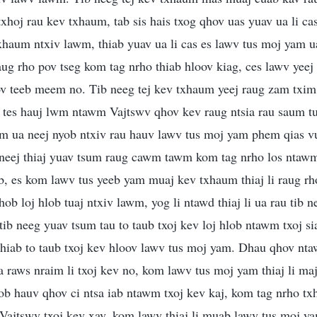
xhoj rau kev txhaum, tab sis hais txog qhov uas yuav ua li cas 
txhaum ntxiv lawm, thiab yuav ua li cas es lawv tus moj yam 
raug rho pov tseg kom tag nrho thiab hloov kiag, ces lawv yeej 
ov teeb meem no. Tib neeg tej kev txhaum yeej raug zam txim
 tes hauj lwm ntawm Vajtswv qhov kev raug ntsia rau saum tus
eem ua neej nyob ntxiv rau hauv lawv tus moj yam phem qias 
ib neej thiaj yuav tsum raug cawm tawm kom tag nrho los nta
b, es kom lawv tus yeeb yam muaj kev txhaum thiaj li raug r
hob loj hlob tuaj ntxiv lawm, yog li ntawd thiaj li ua rau tib 
ib neeg yuav tsum tau to taub txoj kev loj hlob ntawm txoj sia
 thiab to taub txoj kev hloov lawv tus moj yam. Dhau qhov n
 raws nraim li txoj kev no, kom lawv tus moj yam thiaj li m
ob hauv qhov ci ntsa iab ntawm txoj kev kaj, kom tag nrho t
i Vajtswv txoj kev xav, kom lawv thiaj li muab lawv tus moj 