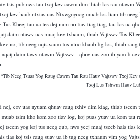
haiv tsis pub nws tau txoj kev cawm dim thiab los rau ntawm V
g txoj kev haub ntxias uas Ntxwgnyoog muab los liam tib nee
 Tus Kheej tau ua tes dej num no tiav tiag tiag, tau los ua qho
qaij daim ntawv uas muaj kev txhaum, thiab Vajtswv Tus Khee
 kev no, tib neeg nqis saum tus ntoo khaub lig los, thiab raug
nqaij daim tawv ntawm Vajtswv—qhov uas zoo ib yam li cev
m.
m “Tib Neeg Tsuas Yog Raug Cawm Tau Rau Hauv Vajtswv Txoj Ke
Txoj Lus Tshwm Hauv Lu
i nej, cov uas nyuam qhuav raug txhiv dim kiag, thiab tseem ts
v muab tsim kho kom zoo tiav log, koj puas yuav ua kom tau r
eej tseem yog koj tus neeg qub, nws yeej muaj tseeb hais tias 
s tias koj tsis raug suav ua ib tug neeg txhaum vim yog Vaj