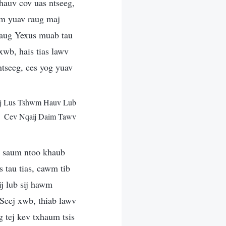
 hauv cov uas ntseeg,
em yuav raug maj
raug Yexus muab tau
xwb, hais tias lawv
ntseeg, ces yog yuav
oj Lus Tshwm Hauv Lub
Cev Nqaij Daim Tawv
u saum ntoo khaub
 tau tias, cawm tib
j lub sij hawm
Seej xwb, thiab lawv
 tej kev txhaum tsis