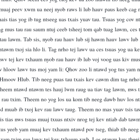
 muaj peev xwm ua neej nyob raws li lub hauv paus keeb cag n
ais tias yog ib tug ntseeg uas txais yuav tau. Tsuas yog cov
ag mus tau rau saum ntuj ceeb tsheej tom qab tuag lawm, ces tx
tau lawm. Tab sis, nyob rau hauv lub sij hawm hauv lawv lub 
 ntawm txoj sia hlo li. Tag nrho tej lawv ua ces tsuas yog ua 
awv tej kev txhaum nyob rau hauv ib lub voj voog uas kiv mus l
av hloov lawv tus moj yam li: Qhov zoo li ntawd yog tus yam 
Hmoov Hlub. Tib neeg puas tau txais kev cawm dim tag nrho? 
theem ntawd ntawm tes hauj lwm raug ua tiav tag lawm, nws t
b rau txim. Theem no yog los ua kom tib neeg dawb huv los n
awd muab ib txoj kev rau lawv taug. Theem no mas yuav tsis tawg
s tias nws tsuas muaj txuas ntxiv nrog tej kev ntiab dab ta
g tus yeeb yam muaj kev txhaum ntawd pov tseg, thiab tib neeg y
zam txim rau lawv tej kev txhaum xwb. Los ntawm kev theej 