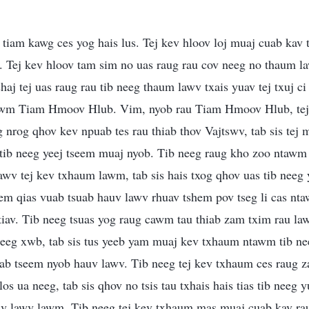
tiam kawg ces yog hais lus. Tej kev hloov loj muaj cuab kav 
s. Tej kev hloov tam sim no uas raug rau cov neeg no thaum law
haj tej uas raug rau tib neeg thaum lawv txais yuav tej txuj ci
tawm Tiam Hmoov Hlub. Vim, nyob rau Tiam Hmoov Hlub, tej 
nrog qhov kev npuab tes rau thiab thov Vajtswv, tab sis tej 
 tib neeg yeej tseem muaj nyob. Tib neeg raug kho zoo ntawm
awv tej kev txhaum lawm, tab sis hais txog qhov uas tib nee
m qias vuab tsuab hauv lawv rhuav tshem pov tseg li cas nta
 tiav. Tib neeg tsuas yog raug cawm tau thiab zam txim rau la
seeg xwb, tab sis tus yeeb yam muaj kev txhaum ntawm tib nee
hiab tseem nyob hauv lawv. Tib neeg tej kev txhaum ces raug 
os ua neeg, tab sis qhov no tsis tau txhais hais tias tib neeg 
v lawv lawm. Tib neeg tej kev txhaum mas muaj cuab kav rau