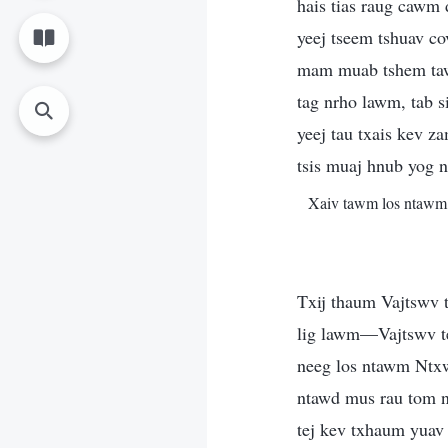
hais tias raug cawm 
yeej tseem tshuav co
mam muab tshem tawm
tag nrho lawm, tab s
yeej tau txais kev z
tsis muaj hnub yog 
Xaiv tawm los ntaw
Txij thaum Vajtswv 
lig lawm—Vajtswv te
neeg los ntawm Ntxwg
ntawd mus rau tom n
tej kev txhaum yuav 