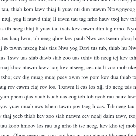
 tau, thiab kom lawv thiaj li yuav nti dim ntawm Ntxwgnyoog 
 ntuj, yog li ntawd thiaj li tawm tau tag nrho hauv txoj kev t
 tib neeg thiaj li yuav tau txais kev cawm dim tag nrho. Nyo
tes hauj lwm, tib neeg qhov kev paub Nws ces tseem plooj h
ej ib txwm ntseeg hais tias Nws yog Davi tus tub, thiab hu Nw
 tus Tswv uas siab dawb siab zoo uas txhiv tib neeg tej kev tx
ruaj khov ntawm lawv txoj kev ntseeg, ces cia li zoo mob nke
 tsho; cov dig muag muaj peev xwm rov pom kev dua thiab t
aug rov cawm ciaj rov los. Txawm li cas los xij, tib neeg tsi
am phem qias vuab tsuab uas cog tob tob nyob rau hauv lawv 
xyov yuav muab nws tshem tawm pov tseg li cas. Tib neeg tau
v thaj yeeb thiab kev zoo siab ntawm cev nqaij daim tawv, tx
 tau koob hmoov los rau tag nrho ib tse neeg, kev kho tej mo
 mus. Qhov seem ces yog txoj kev ua zoo ntawm tib neeg thia