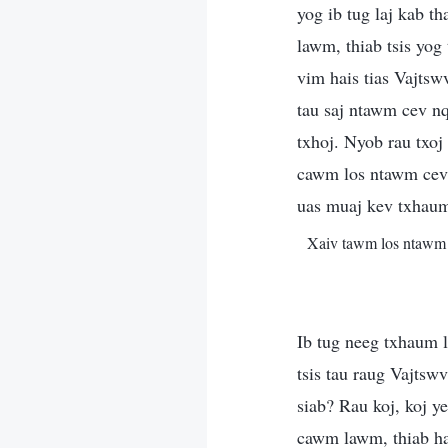
yog ib tug laj kab t
lawm, thiab tsis yo
vim hais tias Vajtswv
tau saj ntawm cev n
txhoj. Nyob rau txoj
cawm los ntawm cev 
uas muaj kev txhau
Xaiv tawm los ntaw
Ib tug neeg txhaum l
tsis tau raug Vajtsw
siab? Rau koj, koj y
cawm lawm, thiab hai