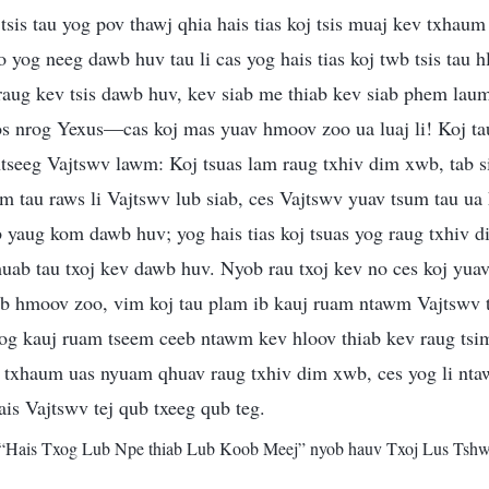
tsis tau yog pov thawj qhia hais tias koj tsis muaj kev txhaum
o yog neeg dawb huv tau li cas yog hais tias koj twb tsis tau 
raug kev tsis dawb huv, kev siab me thiab kev siab phem laum t
los nrog Yexus—cas koj mas yuav hmoov zoo ua luaj li! Koj ta
tseeg Vajtswv lawm: Koj tsuas lam raug txhiv dim xwb, tab sis
om tau raws li Vajtswv lub siab, ces Vajtswv yuav tsum tau ua
 yaug kom dawb huv; yog hais tias koj tsuas yog raug txhiv 
uab tau txoj kev dawb huv. Nyob rau txoj kev no ces koj yuav 
oob hmoov zoo, vim koj tau plam ib kauj ruam ntawm Vajtswv
yog kauj ruam tseem ceeb ntawm kev hloov thiab kev raug tsi
g txhaum uas nyuam qhuav raug txhiv dim xwb, ces yog li ntaw
ais Vajtswv tej qub txeeg qub teg.
“Hais Txog Lub Npe thiab Lub Koob Meej” nyob hauv Txoj Lus Tsh