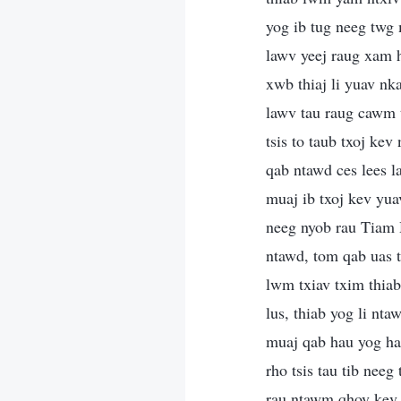
yog ib tug neeg twg
lawv yeej raug xam h
xwb thiaj li yuav nk
lawv tau raug cawm 
tsis to taub txoj kev
qab ntawd ces lees l
muaj ib txoj kev yu
neeg nyob rau Tiam 
ntawd, tom qab uas 
lwm txiav txim thia
lus, thiab yog li nt
muaj qab hau yog hai
rho tsis tau tib nee
rau ntawm qhov kev 