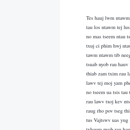
Tes hauj lwm ntawm 
tau los ntawm tej lu
no mas tseem ntau ts
txuj ci phim hwj n
tawm ntawm tib neeg 
tsuab nyob rau hauv
thiab zam txim rau l
lawv tej moj yam phe
no tseem ua tsis tau
rau lawv txoj kev nt
raug rho pov tseg t
tus Vajtswv uas yug l
txhaum nyob rau hau