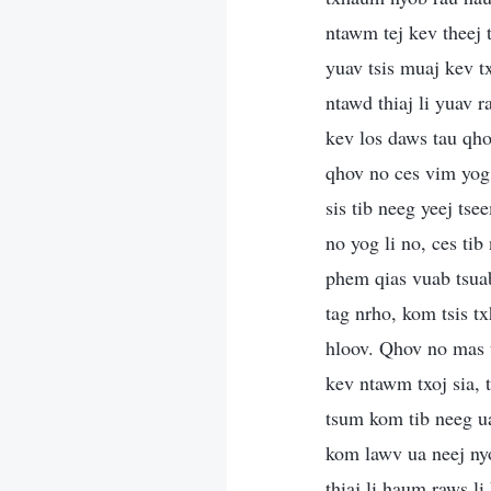
ntawm tej kev theej t
yuav tsis muaj kev 
ntawd thiaj li yuav 
kev los daws tau qh
qhov no ces vim yog
sis tib neeg yeej ts
no yog li no, ces t
phem qias vuab tsua
tag nrho, kom tsis tx
hloov. Qhov no mas t
kev ntawm txoj sia,
tsum kom tib neeg ua
kom lawv ua neej ny
thiaj li haum raws l