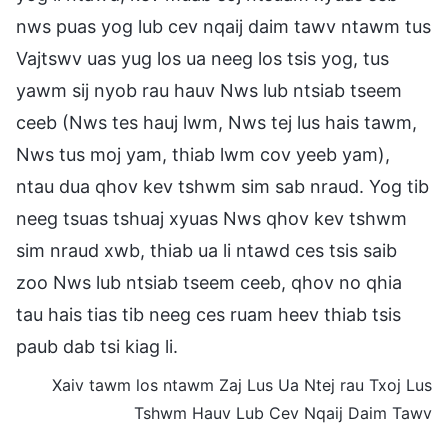
nws puas yog lub cev nqaij daim tawv ntawm tus
Vajtswv uas yug los ua neeg los tsis yog, tus
yawm sij nyob rau hauv Nws lub ntsiab tseem
ceeb (Nws tes hauj lwm, Nws tej lus hais tawm,
Nws tus moj yam, thiab lwm cov yeeb yam),
ntau dua qhov kev tshwm sim sab nraud. Yog tib
neeg tsuas tshuaj xyuas Nws qhov kev tshwm
sim nraud xwb, thiab ua li ntawd ces tsis saib
zoo Nws lub ntsiab tseem ceeb, qhov no qhia
tau hais tias tib neeg ces ruam heev thiab tsis
paub dab tsi kiag li.
Xaiv tawm los ntawm Zaj Lus Ua Ntej rau Txoj Lus
Tshwm Hauv Lub Cev Nqaij Daim Tawv