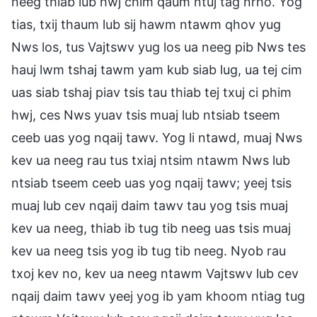
neeg thiab lub hwj chim qaum ntuj tag nrho. Yog
tias, txij thaum lub sij hawm ntawm qhov yug
Nws los, tus Vajtswv yug los ua neeg pib Nws tes
hauj lwm tshaj tawm yam kub siab lug, ua tej cim
uas siab tshaj piav tsis tau thiab tej txuj ci phim
hwj, ces Nws yuav tsis muaj lub ntsiab tseem
ceeb uas yog nqaij tawv. Yog li ntawd, muaj Nws
kev ua neeg rau tus txiaj ntsim ntawm Nws lub
ntsiab tseem ceeb uas yog nqaij tawv; yeej tsis
muaj lub cev nqaij daim tawv tau yog tsis muaj
kev ua neeg, thiab ib tug tib neeg uas tsis muaj
kev ua neeg tsis yog ib tug tib neeg. Nyob rau
txoj kev no, kev ua neeg ntawm Vajtswv lub cev
nqaij daim tawv yeej yog ib yam khoom ntiag tug