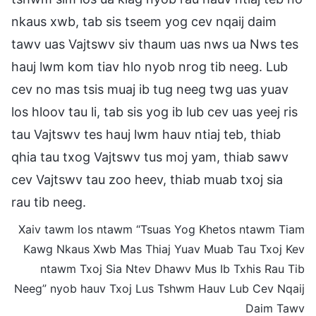
nkaus xwb, tab sis tseem yog cev nqaij daim
tawv uas Vajtswv siv thaum uas nws ua Nws tes
hauj lwm kom tiav hlo nyob nrog tib neeg. Lub
cev no mas tsis muaj ib tug neeg twg uas yuav
los hloov tau li, tab sis yog ib lub cev uas yeej ris
tau Vajtswv tes hauj lwm hauv ntiaj teb, thiab
qhia tau txog Vajtswv tus moj yam, thiab sawv
cev Vajtswv tau zoo heev, thiab muab txoj sia
rau tib neeg.
Xaiv tawm los ntawm “Tsuas Yog Khetos ntawm Tiam
Kawg Nkaus Xwb Mas Thiaj Yuav Muab Tau Txoj Kev
ntawm Txoj Sia Ntev Dhawv Mus Ib Txhis Rau Tib
Neeg” nyob hauv Txoj Lus Tshwm Hauv Lub Cev Nqaij
Daim Tawv