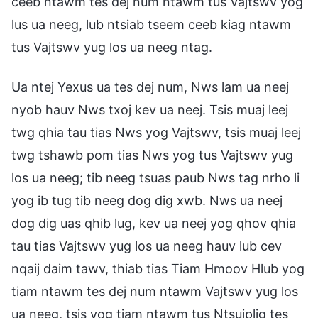
ceeb ntawm tes dej num ntawm tus Vajtswv yog
lus ua neeg, lub ntsiab tseem ceeb kiag ntawm
tus Vajtswv yug los ua neeg ntag.
Ua ntej Yexus ua tes dej num, Nws lam ua neej
nyob hauv Nws txoj kev ua neej. Tsis muaj leej
twg qhia tau tias Nws yog Vajtswv, tsis muaj leej
twg tshawb pom tias Nws yog tus Vajtswv yug
los ua neeg; tib neeg tsuas paub Nws tag nrho li
yog ib tug tib neeg dog dig xwb. Nws ua neej
dog dig uas qhib lug, kev ua neej yog qhov qhia
tau tias Vajtswv yug los ua neeg hauv lub cev
nqaij daim tawv, thiab tias Tiam Hmoov Hlub yog
tiam ntawm tes dej num ntawm Vajtswv yug los
ua neeg, tsis yog tiam ntawm tus Ntsujplig tes