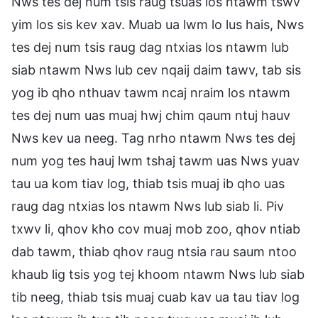
Nws tes dej num tsis raug tsuas los ntawm tswv
yim los sis kev xav. Muab ua lwm lo lus hais, Nws
tes dej num tsis raug dag ntxias los ntawm lub
siab ntawm Nws lub cev nqaij daim tawv, tab sis
yog ib qho nthuav tawm ncaj nraim los ntawm
tes dej num uas muaj hwj chim qaum ntuj hauv
Nws kev ua neeg. Tag nrho ntawm Nws tes dej
num yog tes hauj lwm tshaj tawm uas Nws yuav
tau ua kom tiav log, thiab tsis muaj ib qho uas
raug dag ntxias los ntawm Nws lub siab li. Piv
txwv li, qhov kho cov muaj mob zoo, qhov ntiab
dab tawm, thiab qhov raug ntsia rau saum ntoo
khaub lig tsis yog tej khoom ntawm Nws lub siab
tib neeg, thiab tsis muaj cuab kav ua tau tiav log