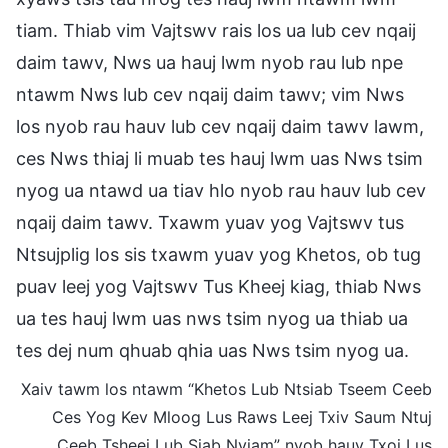
tiam. Thiab vim Vajtswv rais los ua lub cev nqaij
daim tawv, Nws ua hauj lwm nyob rau lub npe
ntawm Nws lub cev nqaij daim tawv; vim Nws
los nyob rau hauv lub cev nqaij daim tawv lawm,
ces Nws thiaj li muab tes hauj lwm uas Nws tsim
nyog ua ntawd ua tiav hlo nyob rau hauv lub cev
nqaij daim tawv. Txawm yuav yog Vajtswv tus
Ntsujplig los sis txawm yuav yog Khetos, ob tug
puav leej yog Vajtswv Tus Kheej kiag, thiab Nws
ua tes hauj lwm uas nws tsim nyog ua thiab ua
tes dej num qhuab qhia uas Nws tsim nyog ua.
Xaiv tawm los ntawm “Khetos Lub Ntsiab Tseem Ceeb
Ces Yog Kev Mloog Lus Raws Leej Txiv Saum Ntuj
Ceeb Tsheej Lub Siab Nyiam” nyob hauv Txoj Lus