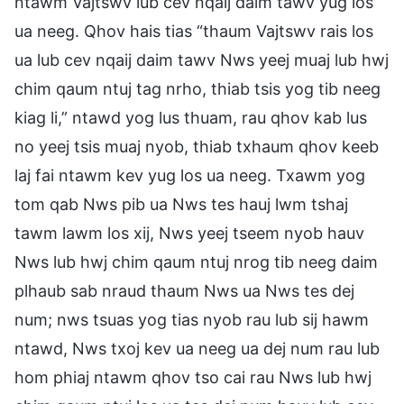
ntawm Vajtswv lub cev nqaij daim tawv yug los
ua neeg. Qhov hais tias “thaum Vajtswv rais los
ua lub cev nqaij daim tawv Nws yeej muaj lub hwj
chim qaum ntuj tag nrho, thiab tsis yog tib neeg
kiag li,” ntawd yog lus thuam, rau qhov kab lus
no yeej tsis muaj nyob, thiab txhaum qhov keeb
laj fai ntawm kev yug los ua neeg. Txawm yog
tom qab Nws pib ua Nws tes hauj lwm tshaj
tawm lawm los xij, Nws yeej tseem nyob hauv
Nws lub hwj chim qaum ntuj nrog tib neeg daim
plhaub sab nraud thaum Nws ua Nws tes dej
num; nws tsuas yog tias nyob rau lub sij hawm
ntawd, Nws txoj kev ua neeg ua dej num rau lub
hom phiaj ntawm qhov tso cai rau Nws lub hwj