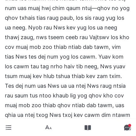
num uas muaj hwj chim qaum ntuj—qhov no yog
qhov txhais tias raug paub, los sis raug yug los
ua neeg. Nyob rau Nws kev yug los ua neeg
thawj zaug, nws tseem ceeb rau Vajtswv los kho
cov muaj mob zoo thiab ntiab dab tawm, vim
tias Nws tes dej num yog los cawm. Yuav kom
los cawm tau tag nrho haiv tib neeg, Nws yuav
tsum muaj kev hlub tshua thiab kev zam txim.
Tes dej num uas Nws ua ua ntej Nws raug ntsia
rau saum tus ntoo khaub lig yog qhov kho cov
muaj mob zoo thiab qhov ntiab dab tawm, uas
qhia ua ntej txog Nws txoj kev cawm dim ntawm
tib neeg los ntawm txoj kev txhaum thiab kev
qias vaub tsuab. Vim tias nws yog Tiam Hmoov