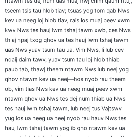
ntawm tes dej num uas muaj hwj chim qaum ntuj,
tseem tsis tau hlob tiav; tsuas yog tom qab Nws
kev ua neeg loj hlob tiav, rais los muaj peev xwm
kwv Nws tes hauj lwm tshaj tawm xwb, ces Nws
thiaj npaj txog qhov ua tes hauj lwm tshaj tawm
uas Nws yuav tsum tau ua. Vim Nws, li lub cev
nqaij daim tawv, yuav tsum tau loj hlob thiab
paub tab, thawj theem ntawm Nws lub neej yog
qhov ntawm kev ua neej—hos nyob rau theem
ob, vim tias Nws kev ua neeg muaj peev xwm
ntawm qhov ua Nws tes dej num thiab ua Nws
tes hauj lwm tshaj tawm, lub neej tus Vajtswv
yug los ua neeg ua neej nyob rau hauv Nws tes
hauj lwm tshaj tawm yog ib qho ntawm kev ua