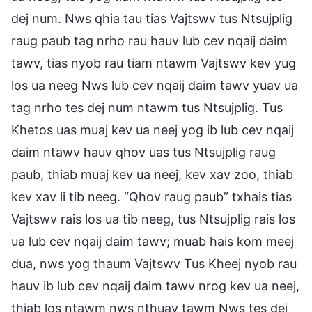
dej num. Nws qhia tau tias Vajtswv tus Ntsujplig
raug paub tag nrho rau hauv lub cev nqaij daim
tawv, tias nyob rau tiam ntawm Vajtswv kev yug
los ua neeg Nws lub cev nqaij daim tawv yuav ua
tag nrho tes dej num ntawm tus Ntsujplig. Tus
Khetos uas muaj kev ua neej yog ib lub cev nqaij
daim ntawv hauv qhov uas tus Ntsujplig raug
paub, thiab muaj kev ua neej, kev xav zoo, thiab
kev xav li tib neeg. “Qhov raug paub” txhais tias
Vajtswv rais los ua tib neeg, tus Ntsujplig rais los
ua lub cev nqaij daim tawv; muab hais kom meej
dua, nws yog thaum Vajtswv Tus Kheej nyob rau
hauv ib lub cev nqaij daim tawv nrog kev ua neej,
thiab los ntawm nws nthuav tawm Nws tes dej