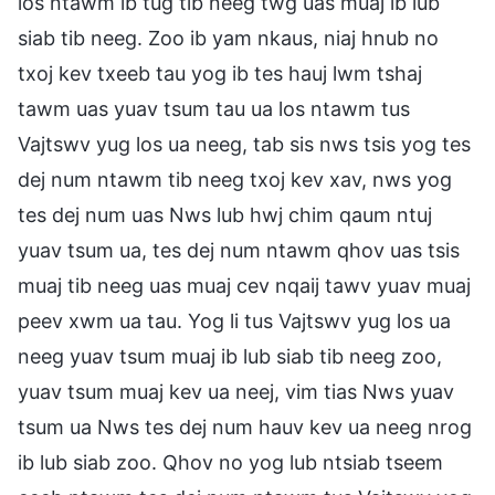
los ntawm ib tug tib neeg twg uas muaj ib lub
siab tib neeg. Zoo ib yam nkaus, niaj hnub no
txoj kev txeeb tau yog ib tes hauj lwm tshaj
tawm uas yuav tsum tau ua los ntawm tus
Vajtswv yug los ua neeg, tab sis nws tsis yog tes
dej num ntawm tib neeg txoj kev xav, nws yog
tes dej num uas Nws lub hwj chim qaum ntuj
yuav tsum ua, tes dej num ntawm qhov uas tsis
muaj tib neeg uas muaj cev nqaij tawv yuav muaj
peev xwm ua tau. Yog li tus Vajtswv yug los ua
neeg yuav tsum muaj ib lub siab tib neeg zoo,
yuav tsum muaj kev ua neej, vim tias Nws yuav
tsum ua Nws tes dej num hauv kev ua neeg nrog
ib lub siab zoo. Qhov no yog lub ntsiab tseem