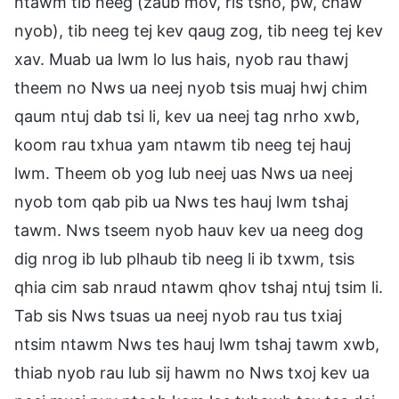
ntawm tib neeg (zaub mov, ris tsho, pw, chaw
nyob), tib neeg tej kev qaug zog, tib neeg tej kev
xav. Muab ua lwm lo lus hais, nyob rau thawj
theem no Nws ua neej nyob tsis muaj hwj chim
qaum ntuj dab tsi li, kev ua neej tag nrho xwb,
koom rau txhua yam ntawm tib neeg tej hauj
lwm. Theem ob yog lub neej uas Nws ua neej
nyob tom qab pib ua Nws tes hauj lwm tshaj
tawm. Nws tseem nyob hauv kev ua neeg dog
dig nrog ib lub plhaub tib neeg li ib txwm, tsis
qhia cim sab nraud ntawm qhov tshaj ntuj tsim li.
Tab sis Nws tsuas ua neej nyob rau tus txiaj
ntsim ntawm Nws tes hauj lwm tshaj tawm xwb,
thiab nyob rau lub sij hawm no Nws txoj kev ua