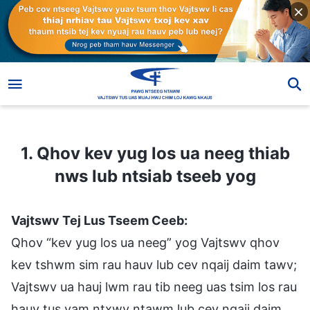
1. Qhov kev yug los ua neeg thiab nws lub ntsiab tseeb yog
1. Qhov kev yug los ua neeg thiab
nws lub ntsiab tseeb yog
Vajtswv Tej Lus Tseem Ceeb:
Qhov “kev yug los ua neeg” yog Vajtswv qhov
kev tshwm sim rau hauv lub cev nqaij daim tawv;
Vajtswv ua hauj lwm rau tib neeg uas tsim los rau
hauv tus yam ntxwv ntawm lub cev nqaij daim