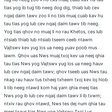
tias yog ib tug tib neeg dog dig, thiab lub cev
nqaij daim tawv zoo li no tsis muaj cuab kav hu
tau tias yog lub cev nqaij daim tawv tib neeg.
Yog tias qhov no muaj li no rau Khetos, ces lub
ntsiab thiab lub ntsiab tseem ceeb ntawm
Vajtswv kev yug los ua neeg yuav poob mus
lawm. Qhov uas Nws muaj txoj kev ua neej qhia
tau tias Nws yog Vajtswv yug los ua neeg hauv
lub cev nqaij daim tawv; qhov tseeb uas Nws tau
nkag rau hauv tus txheej txheem txoj kev loj hlob
li tib neeg ntawd kom haj yam qhia meej tias
Nws yog ib lub cev nqaij daim tawv li ib txwm;
ntxiv rau qhov ntawd, Nws tes dej num qhia tau
meej txaus tias Nws yog Vajtswv Txoj Lus,