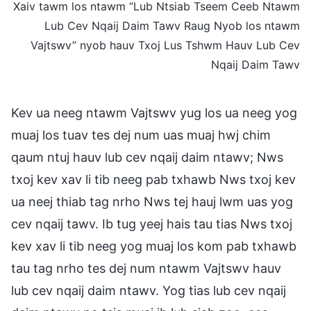
Xaiv tawm los ntawm “Lub Ntsiab Tseem Ceeb Ntawm
Lub Cev Nqaij Daim Tawv Raug Nyob los ntawm
Vajtswv” nyob hauv Txoj Lus Tshwm Hauv Lub Cev
Nqaij Daim Tawv
Kev ua neeg ntawm Vajtswv yug los ua neeg yog
muaj los tuav tes dej num uas muaj hwj chim
qaum ntuj hauv lub cev nqaij daim ntawv; Nws
txoj kev xav li tib neeg pab txhawb Nws txoj kev
ua neej thiab tag nrho Nws tej hauj lwm uas yog
cev nqaij tawv. Ib tug yeej hais tau tias Nws txoj
kev xav li tib neeg yog muaj los kom pab txhawb
tau tag nrho tes dej num ntawm Vajtswv hauv
lub cev nqaij daim ntawv. Yog tias lub cev nqaij