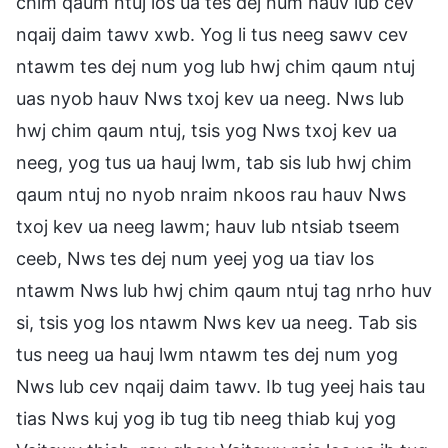
chim qaum ntuj los ua tes dej num hauv lub cev
nqaij daim tawv xwb. Yog li tus neeg sawv cev
ntawm tes dej num yog lub hwj chim qaum ntuj
uas nyob hauv Nws txoj kev ua neeg. Nws lub
hwj chim qaum ntuj, tsis yog Nws txoj kev ua
neeg, yog tus ua hauj lwm, tab sis lub hwj chim
qaum ntuj no nyob nraim nkoos rau hauv Nws
txoj kev ua neeg lawm; hauv lub ntsiab tseem
ceeb, Nws tes dej num yeej yog ua tiav los
ntawm Nws lub hwj chim qaum ntuj tag nrho huv
si, tsis yog los ntawm Nws kev ua neeg. Tab sis
tus neeg ua hauj lwm ntawm tes dej num yog
Nws lub cev nqaij daim tawv. Ib tug yeej hais tau
tias Nws kuj yog ib tug tib neeg thiab kuj yog