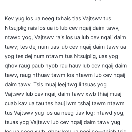
Kev yug los ua neeg txhais tias Vajtswv tus
Ntsujplig rais los ua ib lub cev nqaij daim tawv,
ntawd yog, Vajtswv rais los ua lub cev nqaij daim
tawv; tes dej num uas lub cev nqaij daim tawv ua
yog tes dej num ntawm tus Ntsujplig, uas yog
qhov raug paub nyob rau hauv lub cev nqaij daim
tawv, raug nthuav tawm los ntawm lub cev nqaij
daim tawv. Tsis muaj leej twg li tsuas yog
Vajtswv lub cev nqaij daim tawv xwb thiaj muaj
cuab kav ua tau tes hauj lwm tshaj tawm ntawm
tus Vajtswv yug los ua neeg tiav log; ntawd yog,
tsuas yog Vajtswv lub cev nqaij daim tawv yug
los ua neeg xwb, qhov kev ua neej no—thiab tsis