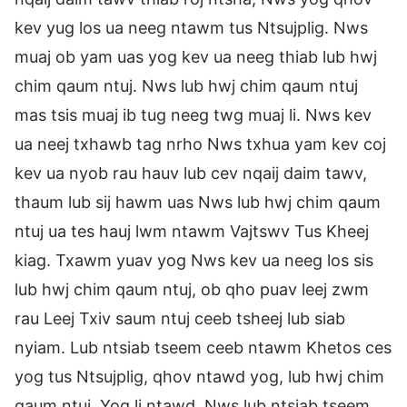
kev yug los ua neeg ntawm tus Ntsujplig. Nws
muaj ob yam uas yog kev ua neeg thiab lub hwj
chim qaum ntuj. Nws lub hwj chim qaum ntuj
mas tsis muaj ib tug neeg twg muaj li. Nws kev
ua neej txhawb tag nrho Nws txhua yam kev coj
kev ua nyob rau hauv lub cev nqaij daim tawv,
thaum lub sij hawm uas Nws lub hwj chim qaum
ntuj ua tes hauj lwm ntawm Vajtswv Tus Kheej
kiag. Txawm yuav yog Nws kev ua neeg los sis
lub hwj chim qaum ntuj, ob qho puav leej zwm
rau Leej Txiv saum ntuj ceeb tsheej lub siab
nyiam. Lub ntsiab tseem ceeb ntawm Khetos ces
yog tus Ntsujplig, qhov ntawd yog, lub hwj chim
qaum ntuj. Yog li ntawd, Nws lub ntsiab tseem