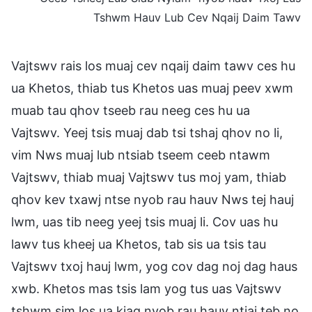
Tshwm Hauv Lub Cev Nqaij Daim Tawv
Vajtswv rais los muaj cev nqaij daim tawv ces hu
ua Khetos, thiab tus Khetos uas muaj peev xwm
muab tau qhov tseeb rau neeg ces hu ua
Vajtswv. Yeej tsis muaj dab tsi tshaj qhov no li,
vim Nws muaj lub ntsiab tseem ceeb ntawm
Vajtswv, thiab muaj Vajtswv tus moj yam, thiab
qhov kev txawj ntse nyob rau hauv Nws tej hauj
lwm, uas tib neeg yeej tsis muaj li. Cov uas hu
lawv tus kheej ua Khetos, tab sis ua tsis tau
Vajtswv txoj hauj lwm, yog cov dag noj dag haus
xwb. Khetos mas tsis lam yog tus uas Vajtswv
tshwm sim los ua kiag nyob rau hauv ntiaj teb no