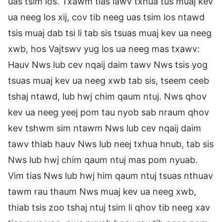
uas tsim los. Txawm tias lawv txhua tus muaj kev
ua neeg los xij, cov tib neeg uas tsim los ntawd
tsis muaj dab tsi li tab sis tsuas muaj kev ua neeg
xwb, hos Vajtswv yug los ua neeg mas txawv:
Hauv Nws lub cev nqaij daim tawv Nws tsis yog
tsuas muaj kev ua neeg xwb tab sis, tseem ceeb
tshaj ntawd, lub hwj chim qaum ntuj. Nws qhov
kev ua neeg yeej pom tau nyob sab nraum qhov
kev tshwm sim ntawm Nws lub cev nqaij daim
tawv thiab hauv Nws lub neej txhua hnub, tab sis
Nws lub hwj chim qaum ntuj mas pom nyuab.
Vim tias Nws lub hwj him qaum ntuj tsuas nthuav
tawm rau thaum Nws muaj kev ua neeg xwb,
thiab tsis zoo tshaj ntuj tsim li qhov tib neeg xav