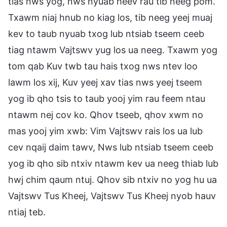
tias nws yog, nws nyuab heev rau tib neeg pom.
Txawm niaj hnub no kiag los, tib neeg yeej muaj
kev to taub nyuab txog lub ntsiab tseem ceeb
tiag ntawm Vajtswv yug los ua neeg. Txawm yog
tom qab Kuv twb tau hais txog nws ntev loo
lawm los xij, Kuv yeej xav tias nws yeej tseem
yog ib qho tsis to taub yooj yim rau feem ntau
ntawm nej cov ko. Qhov tseeb, qhov xwm no
mas yooj yim xwb: Vim Vajtswv rais los ua lub
cev nqaij daim tawv, Nws lub ntsiab tseem ceeb
yog ib qho sib ntxiv ntawm kev ua neeg thiab lub
hwj chim qaum ntuj. Qhov sib ntxiv no yog hu ua
Vajtswv Tus Kheej, Vajtswv Tus Kheej nyob hauv
ntiaj teb.