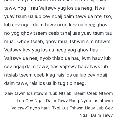
tawv. Yog li rau Vajtswv yug los ua neeg, Nws
yuav tsum ua lub cev nqaij daim tawv ua ntej tso,
lub cev nqaij daim tawv nrog kev ua neej; qhov
no yog qhov tseem ceeb tshaj uas yuav tsum tau
muaj. Qhov tseeb, qhov muaj tshwm sim ntawm
Vajtswv kev yug los ua neeg yog qhov tias
Vajtswv ua neej nyob thiab ua hauj lwm hauv lub
cev nqaij daim tawv, tias Vajtswv hauv Nws lub
ntsiab tseem ceeb kiag rais los ua lub cev nqaij
daim tawv, rais los ua ib tug tib neeg.
Xaiv tawm los ntawm “Lub Ntsiab Tseem Ceeb Ntawm
Lub Cev Nqaij Daim Tawv Raug Nyob los ntawm
Vajtswv” nyob hauv Txoj Lus Tshwm Hauv Lub Cev
Nqaij Daim Tawv