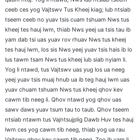
ceeb ces yog Vajtswv Tus Kheej kiag; lub ntsiab
tseem ceeb no yuav tsis cuam tshuam Nws tus
kheej tes hauj lwm, thiab Nws yeej ua tsis tau ib
yam dab tsi uas yuav rov rhuav Nws tus kheej
tes hauj lwm, los sis Nws yeej yuav tsis hais ib lo
lus tawm tsam Nws tus kheej lub siab nyiam li.
Yog li ntawd, tus Vajtswv uas yug los ua neeg
yeej yuav tsis muaj hnub ua ib teg hauj lwm uas
yuav chuam tshuam Nws tus kheej qhov kev
cawm tib neeg li. Qhov ntawd yog qhov uas
sawv daws yuav tsum tau to taub. Qhov tseem
ntsiab ntawm tus Vajntsujplig Dawb Huv tes hauj
lwm ces yog cawm tib neeg, thiab yog ua rau
Vajtswv qhov kev cawm tib neeg. Zoo ib yam li