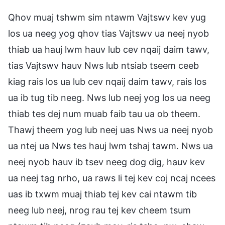
Qhov muaj tshwm sim ntawm Vajtswv kev yug
los ua neeg yog qhov tias Vajtswv ua neej nyob
thiab ua hauj lwm hauv lub cev nqaij daim tawv,
tias Vajtswv hauv Nws lub ntsiab tseem ceeb
kiag rais los ua lub cev nqaij daim tawv, rais los
ua ib tug tib neeg. Nws lub neej yog los ua neeg
thiab tes dej num muab faib tau ua ob theem.
Thawj theem yog lub neej uas Nws ua neej nyob
ua ntej ua Nws tes hauj lwm tshaj tawm. Nws ua
neej nyob hauv ib tsev neeg dog dig, hauv kev
ua neej tag nrho, ua raws li tej kev coj ncaj ncees
uas ib txwm muaj thiab tej kev cai ntawm tib
neeg lub neej, nrog rau tej kev cheem tsum