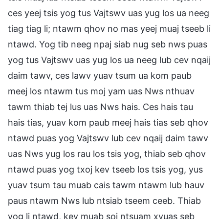
ces yeej tsis yog tus Vajtswv uas yug los ua neeg
tiag tiag li; ntawm qhov no mas yeej muaj tseeb li
ntawd. Yog tib neeg npaj siab nug seb nws puas
yog tus Vajtswv uas yug los ua neeg lub cev nqaij
daim tawv, ces lawv yuav tsum ua kom paub
meej los ntawm tus moj yam uas Nws nthuav
tawm thiab tej lus uas Nws hais. Ces hais tau
hais tias, yuav kom paub meej hais tias seb qhov
ntawd puas yog Vajtswv lub cev nqaij daim tawv
uas Nws yug los rau los tsis yog, thiab seb qhov
ntawd puas yog txoj kev tseeb los tsis yog, yus
yuav tsum tau muab cais tawm ntawm lub hauv
paus ntawm Nws lub ntsiab tseem ceeb. Thiab
yog li ntawd, kev muab soj ntsuam xyuas seb