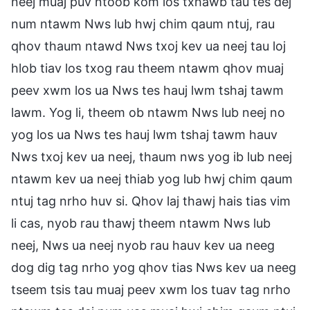
neej muaj puv ntoob kom los txhawb tau tes dej
num ntawm Nws lub hwj chim qaum ntuj, rau
qhov thaum ntawd Nws txoj kev ua neej tau loj
hlob tiav los txog rau theem ntawm qhov muaj
peev xwm los ua Nws tes hauj lwm tshaj tawm
lawm. Yog li, theem ob ntawm Nws lub neej no
yog los ua Nws tes hauj lwm tshaj tawm hauv
Nws txoj kev ua neej, thaum nws yog ib lub neej
ntawm kev ua neej thiab yog lub hwj chim qaum
ntuj tag nrho huv si. Qhov laj thawj hais tias vim
li cas, nyob rau thawj theem ntawm Nws lub
neej, Nws ua neej nyob rau hauv kev ua neeg
dog dig tag nrho yog qhov tias Nws kev ua neeg
tseem tsis tau muaj peev xwm los tuav tag nrho