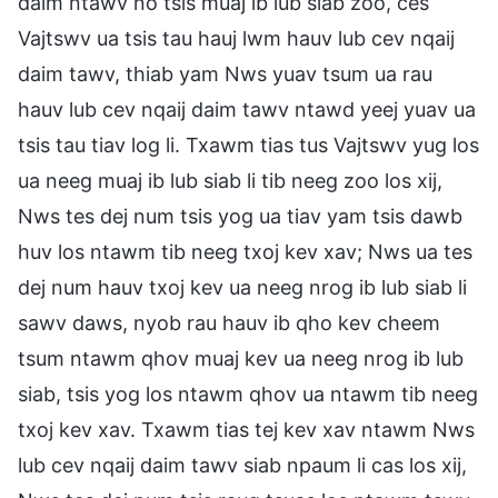
daim ntawv no tsis muaj ib lub siab zoo, ces
Vajtswv ua tsis tau hauj lwm hauv lub cev nqaij
daim tawv, thiab yam Nws yuav tsum ua rau
hauv lub cev nqaij daim tawv ntawd yeej yuav ua
tsis tau tiav log li. Txawm tias tus Vajtswv yug los
ua neeg muaj ib lub siab li tib neeg zoo los xij,
Nws tes dej num tsis yog ua tiav yam tsis dawb
huv los ntawm tib neeg txoj kev xav; Nws ua tes
dej num hauv txoj kev ua neeg nrog ib lub siab li
sawv daws, nyob rau hauv ib qho kev cheem
tsum ntawm qhov muaj kev ua neeg nrog ib lub
siab, tsis yog los ntawm qhov ua ntawm tib neeg
txoj kev xav. Txawm tias tej kev xav ntawm Nws
lub cev nqaij daim tawv siab npaum li cas los xij,