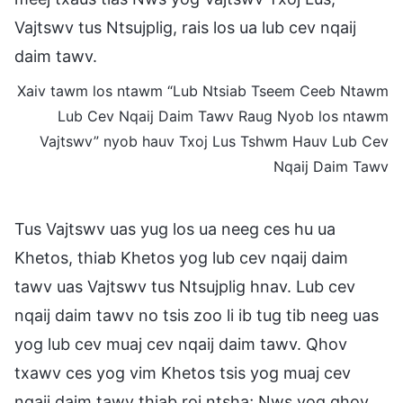
Vajtswv tus Ntsujplig, rais los ua lub cev nqaij
daim tawv.
Xaiv tawm los ntawm “Lub Ntsiab Tseem Ceeb Ntawm
Lub Cev Nqaij Daim Tawv Raug Nyob los ntawm
Vajtswv” nyob hauv Txoj Lus Tshwm Hauv Lub Cev
Nqaij Daim Tawv
Tus Vajtswv uas yug los ua neeg ces hu ua
Khetos, thiab Khetos yog lub cev nqaij daim
tawv uas Vajtswv tus Ntsujplig hnav. Lub cev
nqaij daim tawv no tsis zoo li ib tug tib neeg uas
yog lub cev muaj cev nqaij daim tawv. Qhov
txawv ces yog vim Khetos tsis yog muaj cev
nqaij daim tawv thiab roj ntsha; Nws yog qhov