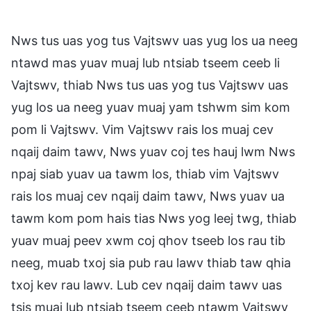
Nws tus uas yog tus Vajtswv uas yug los ua neeg
ntawd mas yuav muaj lub ntsiab tseem ceeb li
Vajtswv, thiab Nws tus uas yog tus Vajtswv uas
yug los ua neeg yuav muaj yam tshwm sim kom
pom li Vajtswv. Vim Vajtswv rais los muaj cev
nqaij daim tawv, Nws yuav coj tes hauj lwm Nws
npaj siab yuav ua tawm los, thiab vim Vajtswv
rais los muaj cev nqaij daim tawv, Nws yuav ua
tawm kom pom hais tias Nws yog leej twg, thiab
yuav muaj peev xwm coj qhov tseeb los rau tib
neeg, muab txoj sia pub rau lawv thiab taw qhia
txoj kev rau lawv. Lub cev nqaij daim tawv uas
tsis muaj lub ntsiab tseem ceeb ntawm Vajtswv