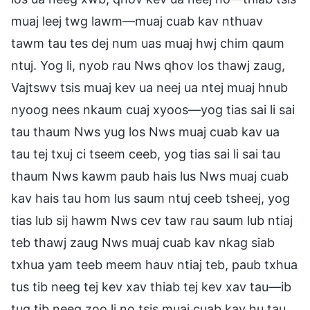
muaj leej twg lawm—muaj cuab kav nthuav
tawm tau tes dej num uas muaj hwj chim qaum
ntuj. Yog li, nyob rau Nws qhov los thawj zaug,
Vajtswv tsis muaj kev ua neej ua ntej muaj hnub
nyoog nees nkaum cuaj xyoos—yog tias sai li sai
tau thaum Nws yug los Nws muaj cuab kav ua
tau tej txuj ci tseem ceeb, yog tias sai li sai tau
thaum Nws kawm paub hais lus Nws muaj cuab
kav hais tau hom lus saum ntuj ceeb tsheej, yog
tias lub sij hawm Nws cev taw rau saum lub ntiaj
teb thawj zaug Nws muaj cuab kav nkag siab
txhua yam teeb meem hauv ntiaj teb, paub txhua
tus tib neeg tej kev xav thiab tej kev xav tau—ib
tug tib neeg zoo li no tsis muaj cuab kav hu tau