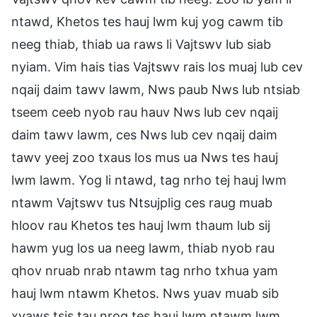
ntawd, Khetos tes hauj lwm kuj yog cawm tib
neeg thiab, thiab ua raws li Vajtswv lub siab
nyiam. Vim hais tias Vajtswv rais los muaj lub cev
nqaij daim tawv lawm, Nws paub Nws lub ntsiab
tseem ceeb nyob rau hauv Nws lub cev nqaij
daim tawv lawm, ces Nws lub cev nqaij daim
tawv yeej zoo txaus los mus ua Nws tes hauj
lwm lawm. Yog li ntawd, tag nrho tej hauj lwm
ntawm Vajtswv tus Ntsujplig ces raug muab
hloov rau Khetos tes hauj lwm thaum lub sij
hawm yug los ua neeg lawm, thiab nyob rau
qhov nruab nrab ntawm tag nrho txhua yam
hauj lwm ntawm Khetos. Nws yuav muab sib
xyaws tsis tau nrog tes hauj lwm ntawm lwm